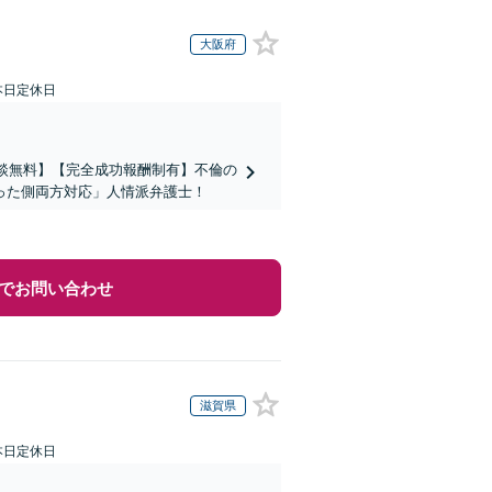
大阪府
本日定休日
相談無料】【完全成功報酬制有】不倫の
った側両方対応」人情派弁護士！
でお問い合わせ
滋賀県
本日定休日