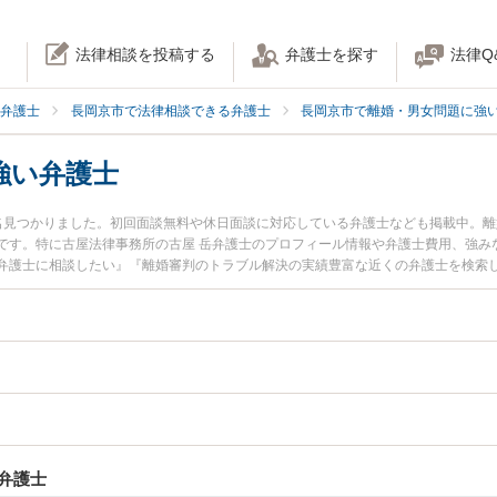
法律相談を投稿する
弁護士を探す
法律Q
弁護士
長岡京市で法律相談できる弁護士
長岡京市で離婚・男女問題に強
強い弁護士
名見つかりました。初回面談無料や休日面談に対応している弁護士なども掲載中。
です。特に古屋法律事務所の古屋 岳弁護士のプロフィール情報や弁護士費用、強み
弁護士に相談したい』『離婚審判のトラブル解決の実績豊富な近くの弁護士を検索
どでお困りの相談者さんにおすすめです。
弁護士