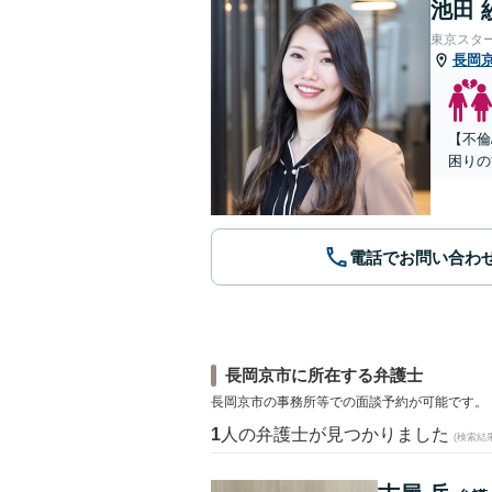
池田 
東京スタ
長岡
【不倫
困りの
電話でお問い合わ
長岡京市に所在する弁護士
長岡京市の事務所等での面談予約が可能です。
1
人の弁護士が見つかりました
(検索結