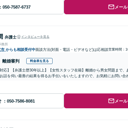
メール
潤
弁護士
インタビューを見る
事務所
京市
からも相談受付中
面談方法(対面・電話・ビデオなど)は応相談
営業時間：10
離婚審判
料金表を見る
対応】【弁護士歴30年以上】【女性スタッフ在籍】離婚から男女問題まで、
お話を伺い最善の結果を得るお手伝いをいたしますので、お気軽にお問い合
せ
メール