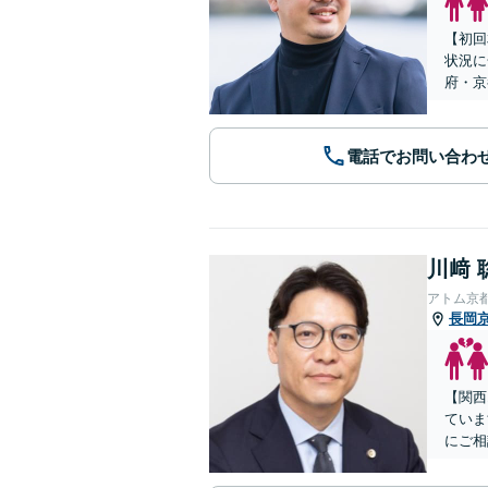
【初回
状況に
府・京
電話でお問い合わ
川﨑 
アトム京
長岡
【関西
ていま
にご相