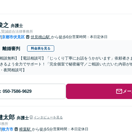
俊之
弁護士
人賢誠総合法律事務所
府
京都市伏見区
伏見桃山駅
から徒歩6分
営業時間：本日定休日
|
離婚審判
料金表を見る
相談無料】【電話相談可】「じっくり丁寧にお話をうかがいます」依頼者さ
きるよう全力でサポート！「完全個室で秘密厳守／ご相談いただいた内容が
・夜間相談可】
メー
健太郎
弁護士
インタビューを見る
事務所
府
枚方市
樟葉駅
から徒歩5分
営業時間：本日定休日
|