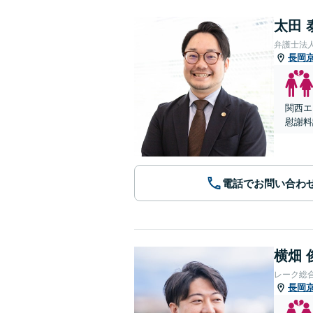
太田 
弁護士法
長岡
関西エ
慰謝料
電話でお問い合わ
横畑 
レーク総
長岡