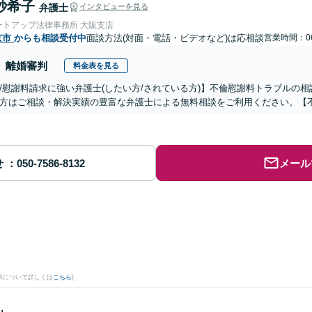
紗希子
弁護士
インタビューを見る
ートアップ法律事務所 大阪支店
京市
からも相談受付中
面談方法(対面・電話・ビデオなど)は応相談
営業時間：06
離婚審判
料金表を見る
/慰謝料請求に強い弁護士(したい方/されている方)】不倫慰謝料トラブルの相
方はご相談・解決実績の豊富な弁護士による無料相談をご利用ください。【
せ
メール
果について詳しくは
こちら
)