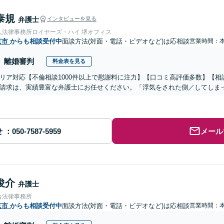
泰規
弁護士
インタビューを見る
人法律事務所ロイヤーズ・ハイ 堺オフィス
京市
からも相談受付中
面談方法(対面・電話・ビデオなど)は応相談
営業時間：
離婚審判
料金表を見る
リア対応【不倫相談1000件以上で慰謝料に注力】【口コミ高評価多数】【
請求は、実績豊富な弁護士にお任せください。「浮気をされた側／してしま
せ
メール
俊介
弁護士
合法律事務所
京市
からも相談受付中
面談方法(対面・電話・ビデオなど)は応相談
営業時間：