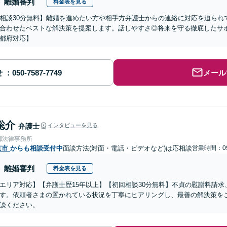
離婚審判
料金表を見る
相談30分無料】離婚を進めたい方や相手方弁護士からの連絡に対応を迫られ
合わせたベストな解決策を提案します。話しやすさ◎将来を守る徹底したサ
都府対応】
せ
メール
聡介
弁護士
インタビューを見る
都法律事務所
京市
からも相談受付中
面談方法(対面・電話・ビデオなど)は応相談
営業時間：09
離婚審判
料金表を見る
エリア対応】【弁護士歴15年以上】【初回相談30分無料】不貞の慰謝料請
す。依頼者さまの置かれている状況を丁寧にヒアリングし、最善の解決策を
談ください。