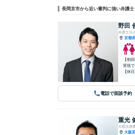
長岡京市から近い審判に強い弁護士
野田 
弁護士法
京都
【初回
実現で
【休日
電話で面談予約
重光 
大昭法律
大阪