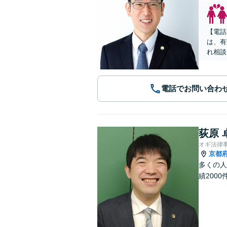
【電話
は、有
れ相談
電話でお問い合わ
荻原 
オギ法律
京都
多くの人
績2000