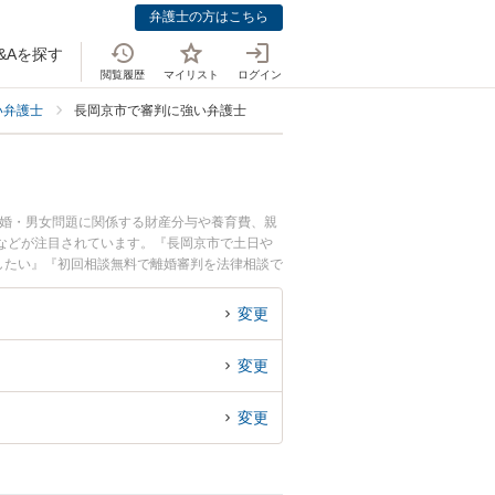
弁護士の方はこちら
&Aを探す
閲覧履歴
マイリスト
ログイン
い弁護士
長岡京市で審判に強い弁護士
離婚・男女問題に関係する財産分与や養育費、親
などが注目されています。『長岡京市で土日や
したい』『初回相談無料で離婚審判を法律相談で
変更
変更
変更