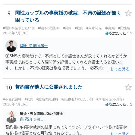
9
同性カップルの事実婚の破綻、不貞の証拠が無く
困っている
#慰謝料請求したい側
#離婚の慰謝料
#調停
#裁判
#内縁関係・事実婚
#同性婚
2026年7月19日
役にたった
1
岡田 晃朝
弁護士
①SNSの投稿だけで、不貞として弁護士さんが扱ってくれるかどうか
事実婚であるとして内縁関係を評価してくれる弁護士入ると覆いま
す。 しかし、不貞の証拠は別途必要でしょう。 ②不貞が認められない
のであれば、こちらが別れを承諾してはいるが、一方的な事実婚の解
消にあたるかどうか そこは協議の余地はあるかもしれませんが、離婚
の場合も相互に帰責性が無ければ（立証できなければ）、慰謝料など
10
誓約書が他人に公開されました
は無いので、意味があるかでしょうね。
#不倫慰謝料
#裁判
#離婚の慰謝料
#慰謝料請求したい側
#異性関係(不貞等)
2026年7月16日
役にたった
1
離婚・男女問題に強い弁護士
泉 亮介
弁護士
誓約書の内容や裁判の結果にもよりますが、プライバシー権の侵害や
名誉権の侵害となる可能性はあるでしょう。