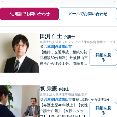
電話でお問い合わせ
メールでお問い合わせ
田渕 仁士
弁護士
弁護士法人近畿フロンティア法律事務所 篠山オフィス
兵庫県
丹波篠山市
|
【離婚，交通事故，相続の初
詳細を見
回相談30分無料】丹波篠山市
る
役所から徒歩１分。依頼者の
お気持ちを否定せず，しっか
りとお話を聞いた上で、合理
的な助言を行います。相談メ
モ無料。受任後はチャット連
筧 宗憲
弁護士
携可。
弁護士法人筧法律事務所 篠山支所
兵庫県
丹波篠山市
篠山口駅
から徒歩1分
|
【弁護士歴40年以上】【女性
詳細を見
弁護士在籍】【女性スタッ
る
フ】【篠山口駅徒歩1分】【夜