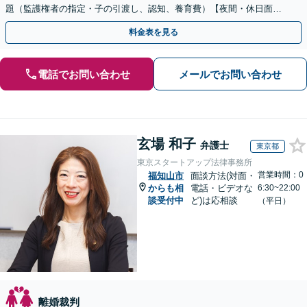
題（監護権者の指定・子の引渡し、認知、養育費）【夜間・休日面談
可】【完全個室】【子連れ相談可】【丸太町駅6分】
料金表を見る
電話でお問い合わせ
メールでお問い合わせ
玄場 和子
弁護士
東京都
東京スタートアップ法律事務所
営業時間：0
福知山市
面談方法(対面・
からも相
電話・ビデオな
6:30~22:00
談受付中
ど)は応相談
（平日）
離婚裁判