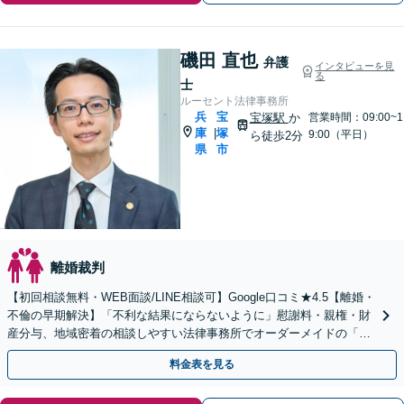
磯田 直也
弁護
インタビューを見
る
士
ルーセント法律事務所
兵
宝
宝塚駅
か
営業時間：09:00~1
庫
塚
|
9:00（平日）
ら徒歩2分
県
市
離婚裁判
【初回相談無料・WEB面談/LINE相談可】Google口コミ★4.5【離婚・
不倫の早期解決】「不利な結果にならないように」慰謝料・親権・財
産分与、地域密着の相談しやすい法律事務所でオーダーメイドの「後
悔しない」解決を【夜間休日対応】
料金表を見る