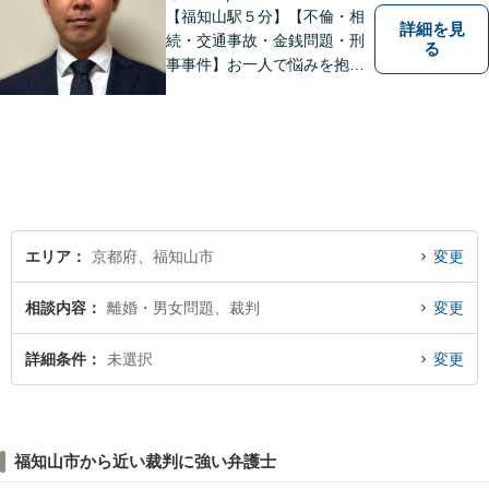
【福知山駅５分】【不倫・相
詳細を見
続・交通事故・金銭問題・刑
る
事事件】お一人で悩みを抱え
ず、まずご相談を！
エリア
京都府、福知山市
変更
相談内容
離婚・男女問題、裁判
変更
詳細条件
未選択
変更
福知山市から近い裁判に強い弁護士