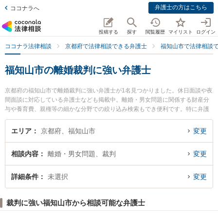
弁護士の方はこちら
ココナラへ
投稿する
探す
閲覧履歴
マイリスト
ログイン
ココナラ法律相談
京都府で法律相談できる弁護士
福知山市で法律相談
福知山市の離婚裁判に強い弁護士
京都府の福知山市で離婚裁判に強い弁護士が1名見つかりました。休日面談や夜
間面談に対応している弁護士なども掲載中。離婚・男女問題に関係する財産分
与や養育費、親権等の細かな分野での絞り込み検索もでき便利です。特に弁護
士法人村上・新村法律事務所 福知山オフィスの柏原 崇志弁護士のプロフィール
情報や弁護士費用、強みなどが注目されています。『福知山市で土日や夜間に
エリア
京都府、福知山市
変更
発生した離婚裁判のトラブルを今すぐに弁護士に相談したい』『離婚裁判のト
ラブル解決の実績豊富な近くの弁護士を検索したい』『初回相談無料で離婚裁
相談内容
離婚・男女問題、裁判
変更
判を法律相談できる福知山市内の弁護士に相談予約したい』などでお困りの相
談者さんにおすすめです。
詳細条件
未選択
変更
裁判に強い福知山市から相談可能な弁護士