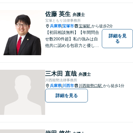
け付けています！相談者のご
不安を和らげられるように丁
佐藤 英生
弁護士
寧に向き合います【夜間・休
宝塚ともり法律事務所
日面談可】
兵庫県
宝塚市
宝塚駅
から徒歩2分
|
【初回相談無料】【年間問合
詳細を見
せ数200件超】私の強みは自
る
他共に認める包容力と優しさ
です。相談しやすい弁護士を
お探しの方は是非ご連絡くだ
さい。問題を抱えられたまま
お一人で悩まずに、一度ご相
三木田 直哉
弁護士
談にいらしてください。【現
川西能勢法律事務所
役非常勤裁判官】【宝塚駅徒
兵庫県
川西市
川西能勢口駅
から徒歩1分
|
歩3分】
詳細を見る