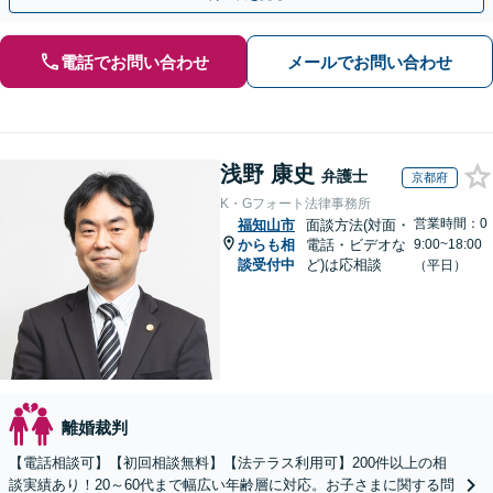
電話でお問い合わせ
メールでお問い合わせ
浅野 康史
弁護士
京都府
K・Gフォート法律事務所
営業時間：0
福知山市
面談方法(対面・
からも相
電話・ビデオな
9:00~18:00
談受付中
ど)は応相談
（平日）
離婚裁判
【電話相談可】【初回相談無料】【法テラス利用可】200件以上の相
談実績あり！20～60代まで幅広い年齢層に対応。お子さまに関する問