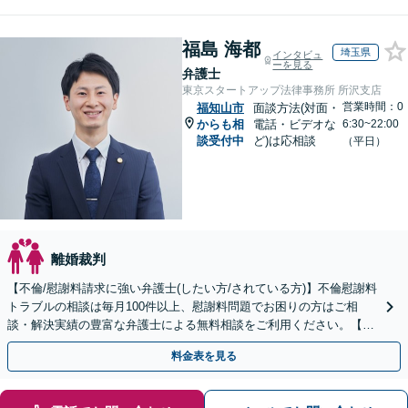
福島 海都
埼玉県
インタビュ
ーを見る
弁護士
東京スタートアップ法律事務所 所沢支店
営業時間：0
福知山市
面談方法(対面・
からも相
電話・ビデオな
6:30~22:00
談受付中
ど)は応相談
（平日）
離婚裁判
【不倫/慰謝料請求に強い弁護士(したい方/されている方)】不倫慰謝料
トラブルの相談は毎月100件以上、慰謝料問題でお困りの方はご相
談・解決実績の豊富な弁護士による無料相談をご利用ください。【不
倫相談は初回0円】【全国対応】
料金表を見る