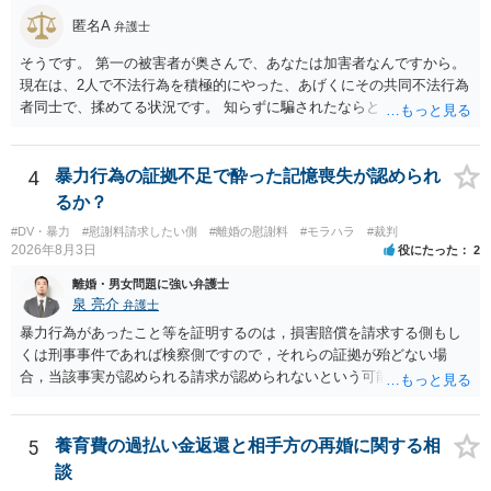
れるため、 120万円のみについて交渉を続けることがベターかと存じ
匿名A
弁護士
ます。
そうです。 第一の被害者が奥さんで、あなたは加害者なんですから。
現在は、2人で不法行為を積極的にやった、あげくにその共同不法行為
者同士で、揉めてる状況です。 知らずに騙されたならともか
く・・・。 それでも経緯を考えれば多少は、その男よりは同情できる
というだけですから。
4
暴力行為の証拠不足で酔った記憶喪失が認められ
るか？
#DV・暴力
#慰謝料請求したい側
#離婚の慰謝料
#モラハラ
#裁判
2026年8月3日
役にたった
2
離婚・男女問題に強い弁護士
泉 亮介
弁護士
暴力行為があったこと等を証明するのは，損害賠償を請求する側もし
くは刑事事件であれば検察側ですので，それらの証拠が殆どない場
合，当該事実が認められる請求が認められないという可能性はあるで
しょう。
5
養育費の過払い金返還と相手方の再婚に関する相
談