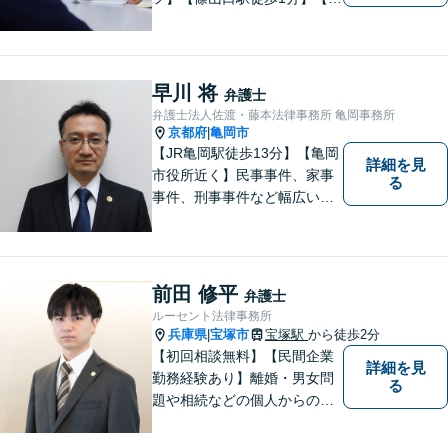
間／休日対応可】【個室】
【離婚専門サイト有】一人で
悩まず、まずはお気軽にご相
談ください。様々な悩みや不
早川 将
弁護士
安に寄り添い、お抱えの問題
弁護士法人佐渡・藤本法律事務所 亀岡事務所
の迅速かつ適切な解決を目指
京都府
亀岡市
|
します。
【JR亀岡駅徒歩13分】【亀岡
詳細を見
市役所近く】民事事件、家事
る
事件、刑事事件など幅広い分
野を取り扱っています。 依頼
者のお話に耳を傾け、より良
い法的サービスを提供できる
よう努めて参ります。 何でも
前田 修平
弁護士
お気軽ご相談ください。
ルーセント法律事務所
兵庫県
宝塚市
宝塚駅
から徒歩2分
|
【初回相談無料】【民間企業
詳細を見
勤務経験あり】離婚・男女問
る
題や相続などの個人からのご
相談も、労働・事業継承とい
った事業者からのご相談も受