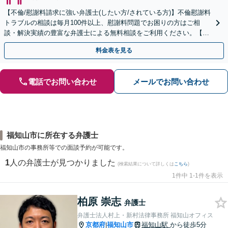
【不倫/慰謝料請求に強い弁護士(したい方/されている方)】不倫慰謝料
トラブルの相談は毎月100件以上、慰謝料問題でお困りの方はご相
談・解決実績の豊富な弁護士による無料相談をご利用ください。【初
回相談０円(電話)】【全国対応】
料金表を見る
電話でお問い合わせ
メールでお問い合わせ
福知山市に所在する弁護士
福知山市の事務所等での面談予約が可能です。
1
人の弁護士が見つかりました
(検索結果について詳しくは
こちら
)
1件中 1-1件を表示
柏原 崇志
弁護士
弁護士法人村上・新村法律事務所 福知山オフィス
京都府
福知山市
福知山駅
から徒歩5分
|