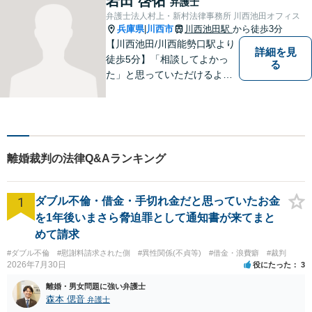
岩田 啓佑
弁護士
弁護士法人村上・新村法律事務所 川西池田オフィス
兵庫県
川西市
川西池田駅
から徒歩3分
|
【川西池田/川西能勢口駅より
詳細を見
徒歩5分】「相談してよかっ
る
た」と思っていただけるよう
全力を尽くします。「弁護士
に相談してもいいのかな」と
迷われている方は、躊躇する
ことなく私にご相談くださ
い。
離婚裁判の法律Q&Aランキング
1
ダブル不倫・借金・手切れ金だと思っていたお金
を1年後いまさら脅迫罪として通知書が来てまと
めて請求
#ダブル不倫
#慰謝料請求された側
#異性関係(不貞等)
#借金・浪費癖
#裁判
2026年7月30日
役にたった
3
離婚・男女問題に強い弁護士
森本 偲音
弁護士