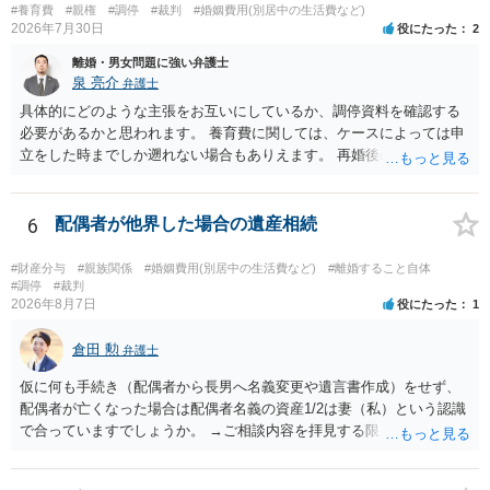
#養育費
#親権
#調停
#裁判
#婚姻費用(別居中の生活費など)
2026年7月30日
役にたった
2
離婚・男女問題に強い弁護士
泉 亮介
弁護士
具体的にどのような主張をお互いにしているか、調停資料を確認する
必要があるかと思われます。 養育費に関しては、ケースによっては申
立をした時までしか遡れない場合もありえます。 再婚後の相手方の行
動がどのようなものであったのかも重要であるため、相手が再婚後の
養育費に関するやりとり等があればそちらについても確認する必要が
あるでしょう。 公開相談の場での回答よりも個別に弁護士にご相談さ
6
配偶者が他界した場合の遺産相続
れることをお勧めいたします。
#財産分与
#親族関係
#婚姻費用(別居中の生活費など)
#離婚すること自体
#調停
#裁判
2026年8月7日
役にたった
1
倉田 勲
弁護士
仮に何も手続き（配偶者から長男へ名義変更や遺言書作成）をせず、
配偶者が亡くなった場合は配偶者名義の資産1/2は妻（私）という認識
で合っていますでしょうか。 →ご相談内容を拝見する限りでは、その
認識で合ってはいます。 なお、逆に１/２しか権利がないため、自宅を
完全に所有する場合は、他の相続人に対して自宅の評価額の１/２の代