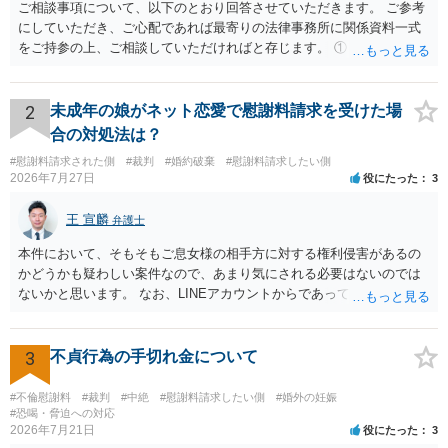
ご相談事項について、以下のとおり回答させていただきます。 ご参考
にしていただき、ご心配であれば最寄りの法律事務所に関係資料一式
をご持参の上、ご相談していただければと存じます。 ① このLINEの
流れを見る限り、100万円は貸付金ではなく、手切れ金・和解金と評価
される可能性はあるのか ⇒LINEを含む１００万円の貸付に至るまでの
やり取り等の経緯、誓約書の内容等を踏まえて、関係を清算するため
2
未成年の娘がネット恋愛で慰謝料請求を受けた場
の 金銭であったと評価される可能性はあると考えます。 ② 「今後一
合の対処法は？
切関与しないなら100万円振り込む」というLINEや誓約書は、裁判上
#慰謝料請求された側
#裁判
#婚約破棄
#慰謝料請求したい側
どの程度証拠価値があるのか ⇒前後のやり取りや誓約書の具体的内容
2026年7月27日
役にたった
3
を見ない限り、具体的な判断はできませんが、一定の証拠価値はある
と考えます。 ③ 借用書があっても、後から100万円を貸付扱いに変更
王 宣麟
弁護士
することは認められるのか。 ⇒おそらく１００万円は不当利得（受け
取る正当な権利がないのに利益を取得した）として返還請求されてい
本件において、そもそもご息女様の相手方に対する権利侵害があるの
るものかと推察しますので、 貸金返還ではないかと存じます。 ④ 私
かどうかも疑わしい案件なので、あまり気にされる必要はないのでは
は現在、収入も不安定で貯金もなくリボ払い借金が既に約100万あり。
ないかと思います。 なお、LINEアカウントからであっても、そこに紐
今年に再婚したが主人はお金に厳しい為、一括で220万円を支払う事は
づけられた電話番号の開示→携帯電話会社から氏名・住所が開示され
困難 仮に裁判で敗訴した場合でも、分割払いになる可能性はあります
るパターンはありえるものの、本件のような精神的損害が発生したと
か。 ⇒判決となり敗訴してしまった場合は、強制執行により不動産等
明確にいえないような案件において開示がなされる可能性も低いので
3
不貞行為の手切れ金について
の財産を差し押さえられ、そこから債権回収が図られることになりま
はないかと推察します。
すが、 和解であれば柔軟な解決が可能ですので、その場合は分割払
#不倫慰謝料
#裁判
#中絶
#慰謝料請求したい側
#婚外の妊娠
いにより支払うことも十分可能です。 ⑤ このような事情であれば、私
#恐喝・脅迫への対応
は120万円のみ和解交渉を続けるべきでしょうか。 ⇒ご相談者様の認
2026年7月21日
役にたった
3
識を前提にすれば、１００万円も含めて返済する必要はないと考えら