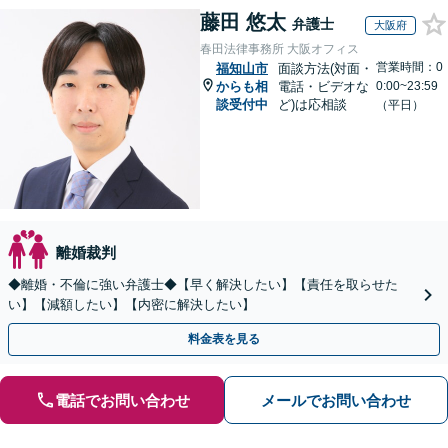
藤田 悠太
弁護士
大阪府
春田法律事務所 大阪オフィス
営業時間：0
福知山市
面談方法(対面・
からも相
電話・ビデオな
0:00~23:59
談受付中
ど)は応相談
（平日）
離婚裁判
◆離婚・不倫に強い弁護士◆【早く解決したい】【責任を取らせた
い】【減額したい】【内密に解決したい】
料金表を見る
電話でお問い合わせ
メールでお問い合わせ