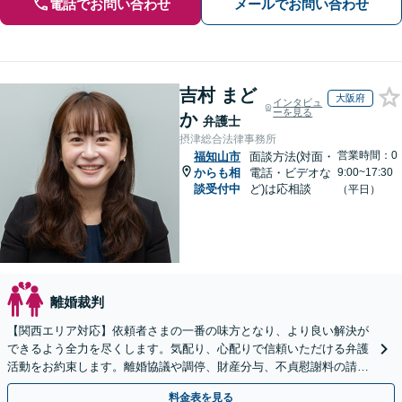
電話でお問い合わせ
メールでお問い合わせ
吉村 まど
大阪府
インタビュ
ーを見る
か
弁護士
摂津総合法律事務所
営業時間：0
福知山市
面談方法(対面・
からも相
電話・ビデオな
9:00~17:30
談受付中
ど)は応相談
（平日）
離婚裁判
【関西エリア対応】依頼者さまの一番の味方となり、より良い解決が
できるよう全力を尽くします。気配り、心配りで信頼いただける弁護
活動をお約束します。離婚協議や調停、財産分与、不貞慰謝料の請
求、面会交流、親権など離婚問題に幅広く対応【夜間相談可】
料金表を見る