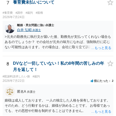
償金の支払いが必要になります。
7
養育費未払いについて
#養育費
#調停
#裁判
#親権
2026年7月24日
離婚・男女問題に強い弁護士
白井 弘昭
弁護士
>元夫の勤務先に執行文が届いた後、勤務先が支払ってくれない場合も
あるのでしょうか？ その会社が元夫の味方になれば、強制執行に応じ
ない可能性はあります。その場合は、会社に取り立て訴訟を行うこと
で、会社から取り立てることができます。 その他、預金を探して差し
押さえ、元夫名義の車の差し押さえ競売などを検討します。 ＞何もで
きなかった場合は、公正証書の原本は戻ってくるのでしょうか？ 取れ
8
DVなど一切していない！私の8年間の苦しみの年
ても取れなくても、執行裁判所に原本の還付請求を行えば還付されま
月を返して！
す。 ＞他の弁護士さんに再度依頼できるのでしょうか？ できます。た
#慰謝料請求したい側
#裁判
だ、取れなかった場合に取り立て訴訟等を起こしてもらえば、他の弁
2026年7月22日
役にたった
2
護士に頼む必要は無いでしょう。 以上、ご参考まで。
匿名A
弁護士
娘様は成人しております。 一人の独立した人格を保有しております。
そのため、どう行動するかは、娘様が決めることです。 お母様であっ
ても、その思想や行動を制約することはできません。