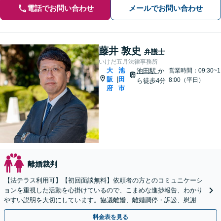
電話でお問い合わせ
メールでお問い合わせ
藤井 敦史
弁護士
いけだ五月法律事務所
大
池
池田駅
か
営業時間：09:30~1
阪
田
|
8:00（平日）
ら徒歩4分
府
市
離婚裁判
【法テラス利用可】【初回面談無料】依頼者の方とのコミュニケーシ
ョンを重視した活動を心掛けているので、こまめな進捗報告、わかり
やすい説明を大切にしています。協議離婚、離婚調停・訴訟、慰謝
料・養育費の請求、財産分与なお任せください【池田駅2分】
料金表を見る