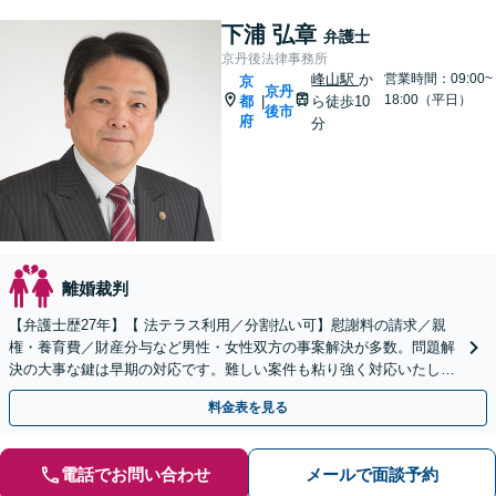
下浦 弘章
弁護士
京丹後法律事務所
峰山駅
か
営業時間：09:00~
京
京丹
18:00（平日）
都
ら徒歩10
|
後市
府
分
離婚裁判
【弁護士歴27年】【 法テラス利用／分割払い可】慰謝料の請求／親
権・養育費／財産分与など男性・女性双方の事案解決が多数。問題解
決の大事な鍵は早期の対応です。難しい案件も粘り強く対応いたしま
す。【峰山駅から徒歩圏内】【兵庫県北部エリアも対応】
料金表を見る
電話でお問い合わせ
メールで面談予約