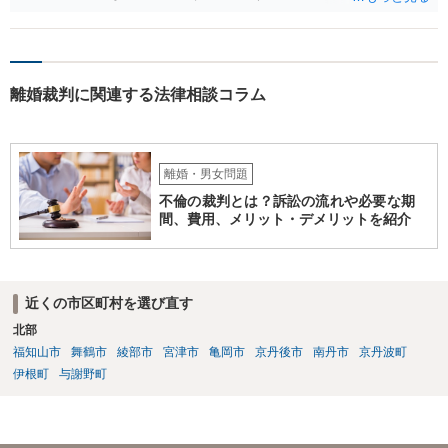
離婚裁判に関連する法律相談コラム
離婚・男女問題
不倫の裁判とは？訴訟の流れや必要な期
間、費用、メリット・デメリットを紹介
近くの市区町村を選び直す
北部
福知山市
舞鶴市
綾部市
宮津市
亀岡市
京丹後市
南丹市
京丹波町
伊根町
与謝野町