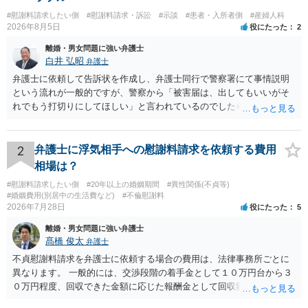
#慰謝料請求したい側
#慰謝料請求・訴訟
#示談
#患者・入所者側
#産婦人科
2026年8月5日
役にたった
2
離婚・男女問題に強い弁護士
白井 弘昭
弁護士
弁護士に依頼して告訴状を作成し、弁護士同行で警察署にて事情説明
という流れが一般的ですが、警察から「被害届は、出してもいいがそ
れでもう打切りにしてほしい」と言われているのでしたら、あまり結
論は変わらないかもしれないですね。 所轄の警察を飛び越えて、直接
検察庁に訴えるのもありかもしれないですが、実際に捜査をするの
は、結局所轄だと思われますので、やはり結論は変わらないかもしれ
2
弁護士に浮気相手への慰謝料請求を依頼する費用
ないです。 一度、最寄りの「刑事に強い」とうたっている弁護士に相
相場は？
談してみてはいかがでしょうか。 以上、ご参考まで。
#慰謝料請求したい側
#20年以上の婚姻期間
#異性関係(不貞等)
#婚姻費用(別居中の生活費など)
#不倫慰謝料
2026年7月28日
役にたった
5
離婚・男女問題に強い弁護士
髙橋 俊太
弁護士
不貞慰謝料請求を弁護士に依頼する場合の費用は、法律事務所ごとに
異なります。 一般的には、交渉段階の着手金として１０万円台から３
０万円程度、回収できた金額に応じた報酬金として回収額の１０％か
ら２０％程度が設定されていることがあります。訴訟に移行する場合