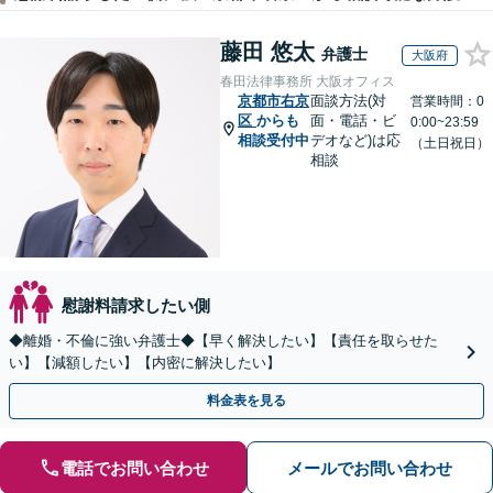
藤田 悠太
弁護士
大阪府
春田法律事務所 大阪オフィス
京都市右京
面談方法(対
営業時間：0
区
からも
面・電話・ビ
0:00~23:59
相談受付中
デオなど)は応
（土日祝日）
相談
慰謝料請求したい側
◆離婚・不倫に強い弁護士◆【早く解決したい】【責任を取らせた
い】【減額したい】【内密に解決したい】
料金表を見る
電話でお問い合わせ
メールでお問い合わせ