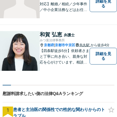
詳細を見
対応】離婚／相続／少年事件
る
／中小企業法務などはお任せ
ください。相談者様の状況を
的確に把握し、個々に寄り添
った対応をいたします。まず
はお気軽にご相談ください！
和賀 弘恵
弁護士
【近隣駐車場あり】
みつ葉法律事務所
京都府
京都市中京区
烏丸駅
から徒歩4分
|
【四条駅徒歩5分】依頼者さま
詳細を見
と丁寧に向き合い、親身な対
る
応を心がけています。相談料
は何度でも無料、365日受付
可能です。離婚問題、相続分
野のご相談もお待ちしており
ます。【夜間・土日祝対応
可】
慰謝料請求したい側の法律Q&Aランキング
1
患者と主治医の関係性での性的な関わりからのト
ラブル