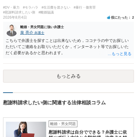
が、和解のときに裁判所から開示された金額からさらに判決金額が増
えるかどうかは、裁判官の個性に依る点が大きいので、何ともいえま
#DV・暴力
#モラハラ
#生活費を渡さない
#暴行・傷害罪
せん。
#慰謝料請求したい側
#離婚協議
2026年8月4日
役にたった
2
離婚・男女問題に強い弁護士
泉 亮介
弁護士
こちらで弁護士を探すことは出来ないため，ココナラの中でお探しい
ただいてご連絡をお取りいただくか，インターネット等でお探しいた
だく必要があるかと思われます。
もっとみる
慰謝料請求したい側に関連する法律相談コラム
離婚・男女問題
慰謝料請求は自分でできる？弁護士に依