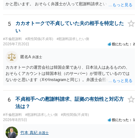
かと思います。 おそらく弁護士が入って慰謝料請求という流れになる
かと思いますので、いずれにせよ一度法律相談に行かれることをお勧
めします。
5
カカオトークで不貞していた夫の相手を特定した
い
#不倫慰謝料
#異性関係(不貞等)
#慰謝料請求したい側
2026年7月20日
役にたった
2
匿名A
弁護士
カカオトークの運営会社は韓国企業であり、日本法人はあるものの、
おそらくアカウントは韓国本社（のサーバー）が管理しているのでは
ないかと思います（XやInstagramと同じ）。弁護士会照会は日本法に
基づく制度であり、送付先は日本国内とするのが原則で、外国企業に
対する照会は基本的にできないと解されています（弁護士会によって
は例外的に認める扱いもありますが、かなり限定されているので一般
6
不貞相手への慰謝料請求、証拠の有効性と対応方
的ではないでしょう）。もし韓国本社がアカウント管理をしているな
法は？
ら、日本法人へ送っても「ウチでは管理していない」という回答にな
#不倫慰謝料
#慰謝料請求したい側
#異性関係(不貞等)
ります。 個人で直接他人のID情報の開示を求めても拒否されるでしょ
2026年8月5日
役にたった
1
う。
竹本 真紀
弁護士