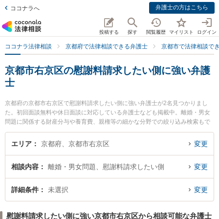
弁護士の方はこちら
ココナラへ
投稿する
探す
閲覧履歴
マイリスト
ログイン
ココナラ法律相談
京都府で法律相談できる弁護士
京都市で法律相談で
京都市右京区の慰謝料請求したい側に強い弁護
士
京都府の京都市右京区で慰謝料請求したい側に強い弁護士が2名見つかりまし
た。初回面談無料や休日面談に対応している弁護士なども掲載中。離婚・男女
問題に関係する財産分与や養育費、親権等の細かな分野での絞り込み検索もで
き便利です。特に京都西法律事務所の中西 和宏弁護士や洛彩総合法律事務所の
河本 晃輔弁護士のプロフィール情報や弁護士費用、強みなどが注目されていま
エリア
京都府、京都市右京区
変更
す。『京都市右京区で土日や夜間に発生した慰謝料請求したい側のトラブルを
今すぐに弁護士に相談したい』『慰謝料請求したい側のトラブル解決の実績豊
相談内容
離婚・男女問題、慰謝料請求したい側
変更
富な近くの弁護士を検索したい』『初回相談無料で慰謝料請求したい側を法律
相談できる京都市右京区内の弁護士に相談予約したい』などでお困りの相談者
さんにおすすめです。
詳細条件
未選択
変更
慰謝料請求したい側に強い京都市右京区から相談可能な弁護士