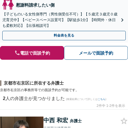
慰謝料請求したい側
【子どものいる女性側専門（男性側受任不可）】【５歳児３歳児０歳
児育児中】【ベビースペース設置可】【駅徒歩1分】【時間外・休日
も柔軟対応】【出張相談可】
料金表を見る
電話で面談予約
メールで面談予約
京都市右京区に所在する弁護士
京都市右京区の事務所等での面談予約が可能です。
2
人の弁護士が見つかりました
(検索結果について詳しくは
こちら
)
2件中 1-2件を表示
中西 和宏
弁護士