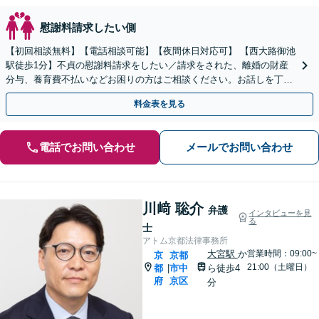
慰謝料請求したい側
【初回相談無料】【電話相談可能】【夜間休日対応可】 【西大路御池
駅徒歩1分】不貞の慰謝料請求をしたい／請求をされた、離婚の財産
分与、養育費不払いなどお困りの方はご相談ください。お話しを丁寧
に聞き取り、最適な解決策を考え、迅速にご対応します。
料金表を見る
電話でお問い合わせ
メールでお問い合わせ
川﨑 聡介
弁護
インタビューを見
る
士
アトム京都法律事務所
大宮駅
か
営業時間：09:00~
京
京都
21:00（土曜日）
都
市中
ら徒歩4
|
府
京区
分