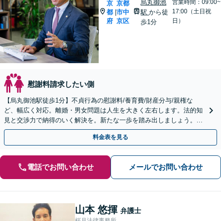
烏丸御池
営業時間：09:00~
京
京都
17:00（土日祝
都
市中
駅
から徒
|
府
京区
日）
歩1分
慰謝料請求したい側
【烏丸御池駅徒歩1分】不貞行為の慰謝料/養育費/財産分与/親権な
ど、幅広く対応。離婚・男女問題は人生を大きく左右します。法的知
見と交渉力で納得のいく解決を。新たな一歩を踏み出しましょう。
【土日夜間対応】
料金表を見る
電話でお問い合わせ
メールでお問い合わせ
山本 悠揮
弁護士
桜月法律事務所