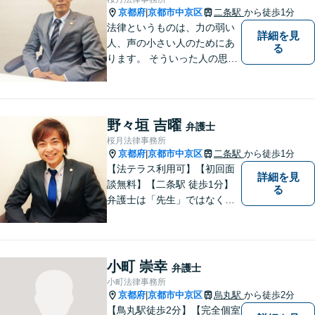
京都府
京都市中京区
二条駅
から徒歩1分
|
法律というものは、力の弱い
詳細を見
人、声の小さい人のためにあ
る
ります。 そういった人の思い
に真摯に耳を傾けて、「相談
してよかった」「頼んでよか
った」と思って頂ける解決を
目指します。
野々垣 吉曜
弁護士
桜月法律事務所
京都府
京都市中京区
二条駅
から徒歩1分
|
【法テラス利用可】【初回面
詳細を見
談無料】【二条駅 徒歩1分】
る
弁護士は「先生」ではなく、
ご依頼者様の悩みや紛争を一
緒に解決していく「パートナ
ー」です。弁護士事務所は敷
居が高いと思っていらっしゃ
小町 崇幸
弁護士
る方こそ、是非一度ご相談く
小町法律事務所
ださい。
京都府
京都市中京区
烏丸駅
から徒歩2分
|
【鳥丸駅徒歩2分】【完全個室