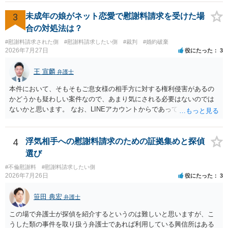
には、追加着手金や日当、実費が発生することもあります。 もっと
も、証拠が十分にあるか、相手方の住所・勤務先が分かるか、慰謝料
3
未成年の娘がネット恋愛で慰謝料請求を受けた場
額、離婚の有無、交渉で終わるか訴訟まで見込むかによって、費用は
合の対処法は？
変わり得ます。依頼前に、交渉だけの場合、訴訟になった場合、回収
#慰謝料請求された側
#慰謝料請求したい側
#裁判
#婚約破棄
できなかった場合の費用を確認しておくとよいでしょう。 弁護士選び
2026年7月27日
役にたった
3
では、不貞慰謝料案件の経験が相応にあるか、費用体系が明確か、見
通しを過度に楽観的に言い過ぎないか、質問に具体的に答えてくれる
王 宣麟
弁護士
か、連絡方法（メール、電話、弁護士直接か事務局員を介するかな
ど）や対応スピードが合うかを確認するとよいと思います。いずれに
本件において、そもそもご息女様の相手方に対する権利侵害があるの
しましても、弁護士への相談・依頼にあたっては、証拠資料、夫と相
かどうかも疑わしい案件なので、あまり気にされる必要はないのでは
手方の関係、相手方の氏名・住所等、夫婦関係への影響、離婚予定の
ないかと思います。 なお、LINEアカウントからであっても、そこに紐
有無など事実関係をよく整理して相談されることをお勧めいたしま
づけられた電話番号の開示→携帯電話会社から氏名・住所が開示され
す。
るパターンはありえるものの、本件のような精神的損害が発生したと
明確にいえないような案件において開示がなされる可能性も低いので
4
浮気相手への慰謝料請求のための証拠集めと探偵
はないかと推察します。
選び
#不倫慰謝料
#慰謝料請求したい側
2026年7月26日
役にたった
3
笹田 典宏
弁護士
この場で弁護士が探偵を紹介するというのは難しいと思いますが、こ
うした類の事件を取り扱う弁護士であれば利用している興信所はある