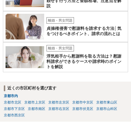
頼せず行う方法と金額相場、注意点を解
説
離婚・男女問題
貞操権侵害で慰謝料を請求する方法│気
をつけるべきポイント、請求の流れとは
離婚・男女問題
浮気相手から慰謝料を取る方法は？慰謝
料請求ができるケースや請求時のポイン
トを解説
近くの市区町村を選び直す
京都市内
京都市北区
京都市上京区
京都市左京区
京都市中京区
京都市東山区
京都市下京区
京都市南区
京都市右京区
京都市伏見区
京都市山科区
京都市西京区