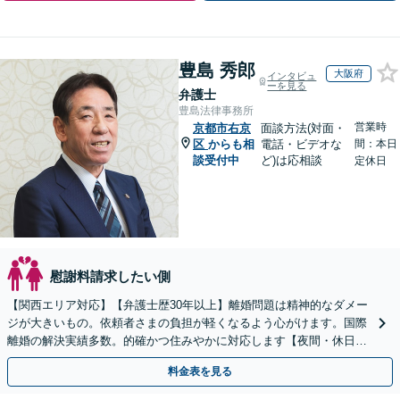
豊島 秀郎
大阪府
インタビュ
ーを見る
弁護士
豊島法律事務所
営業時
京都市右京
面談方法(対面・
区
からも相
電話・ビデオな
間：本日
談受付中
ど)は応相談
定休日
慰謝料請求したい側
【関西エリア対応】【弁護士歴30年以上】離婚問題は精神的なダメー
ジが大きいもの。依頼者さまの負担が軽くなるよう心がけます。国際
離婚の解決実績多数。的確かつ住みやかに対応します【夜間・休日相
談可】【完全個室】
料金表を見る