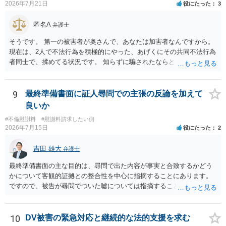
2026年7月21日
役にたった
3
匿名A
弁護士
そうです。 第一の被害者が奥さんで、あなたは加害者なんですから。
現在は、2人で不法行為を積極的にやった、あげくにその共同不法行為
者同士で、揉めてる状況です。 知らずに騙されたならともか
く・・・。 それでも経緯を考えれば多少は、その男よりは同情できる
というだけですから。
9
最終準備書面に証人尋問での主張の反論を加えて
良いか
#不倫慰謝料
#慰謝料請求したい側
2026年7月15日
役にたった
2
吉田 雄大
弁護士
最終準備書面の主な目的は、尋問で出た内容が事実と合致するかどう
かについて客観的証拠との整合性を中心に指摘することにあります。
ですので、被告が尋問でついた嘘については指摘することが大切で
す。また、尋問でそれまで出てこなかった新しい話が出た場合でも、
事実でないとの指摘をすることも必要です。 これらの点について最終
準備書面で的確な指摘ができれば裁判所の理解も深まると思います
10
DV被害の緊急対応と継続的な法的支援を求む