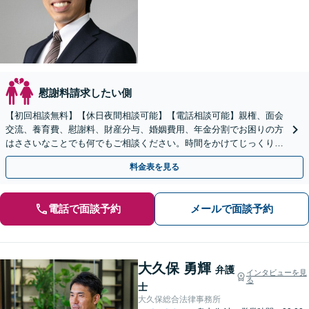
慰謝料請求したい側
【初回相談無料】【休日夜間相談可能】【電話相談可能】親権、面会
交流、養育費、慰謝料、財産分与、婚姻費用、年金分割でお困りの方
はささいなことでも何でもご相談ください。時間をかけてじっくりと
お話を伺い、未来に向けての再出発をサポートいたします。
料金表を見る
電話で面談予約
メールで面談予約
大久保 勇輝
弁護
インタビューを見
る
士
大久保総合法律事務所