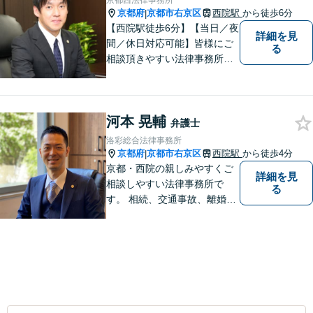
京都西法律事務所
京都府
京都市右京区
西院駅
から徒歩6分
|
【西院駅徒歩6分】【当日／夜
詳細を見
間／休日対応可能】皆様にご
る
相談頂きやすい法律事務所を
目指します。交通事故／借金
問題／相続問題／離婚問題な
ど、幅広い法律トラブルに対
河本 晃輔
応可能。【法テラス利用可】
弁護士
ご相談者様に寄り添って対
洛彩総合法律事務所
応。お悩みの方はお気軽にご
京都府
京都市右京区
西院駅
から徒歩4分
|
相談ください。
京都・西院の親しみやすくご
詳細を見
相談しやすい法律事務所で
る
す。 相続、交通事故、離婚、
不動産、債務整理などに幅広
くご対応しています。