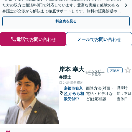
た方の双方に相談料0円で対応しています。豊富な実績と経験のある
弁護士が交渉から解決まで徹底サポートします。無料の証拠診断や着
手金の返還保証もありますので安心してご相談ください。
料金表を見る
電話でお問い合わせ
メールでお問い合わせ
岸本 幸大
大阪府
インタビュ
ーを見る
弁護士
ロン法律事務所
営業時
京都市右京
面談方法(対面・
区
からも相
電話・ビデオな
間：本日
談受付中
ど)は応相談
定休日