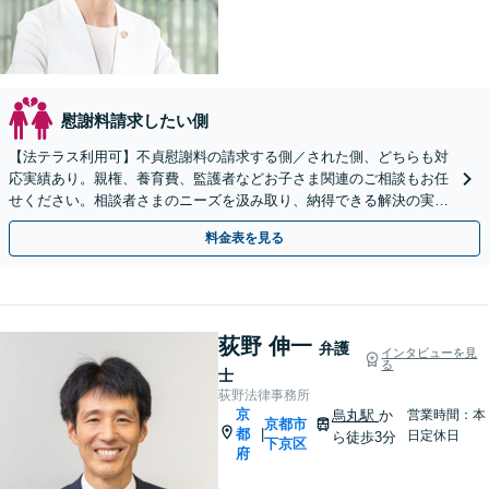
慰謝料請求したい側
【法テラス利用可】不貞慰謝料の請求する側／された側、どちらも対
応実績あり。親権、養育費、監護者などお子さま関連のご相談もお任
せください。相談者さまのニーズを汲み取り、納得できる解決の実現
を目指します【Web面談可】【初回相談無料】
料金表を見る
荻野 伸一
弁護
インタビューを見
る
士
荻野法律事務所
京
烏丸駅
か
営業時間：本
京都市
都
|
日定休日
ら徒歩3分
下京区
府