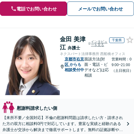
電話でお問い合わせ
メールでお問い合わせ
金田 美津
千葉県
インタビュ
ーを見る
江
弁護士
ネクスパート法律事務所 西船橋オフィス
京都市右京
面談方法(対
営業時間：0
区
からも
面・電話・ビ
9:00~21:00
相談受付中
デオなど)は応
（土日祝日）
相談
慰謝料請求したい側
【来所不要／全国対応】不倫の慰謝料問題は請求したい方・請求され
た方の双方に相談料0円で対応しています。豊富な実績と経験のある
弁護士が交渉から解決まで徹底サポートします。無料の証拠診断や着