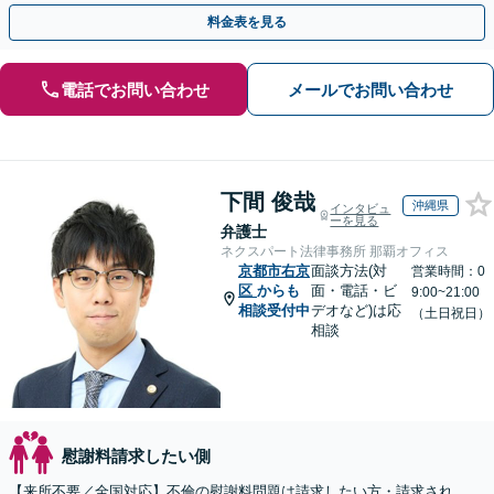
手金の返還保証もありますので安心してご相談ください。
料金表を見る
電話でお問い合わせ
メールでお問い合わせ
下間 俊哉
沖縄県
インタビュ
ーを見る
弁護士
ネクスパート法律事務所 那覇オフィス
京都市右京
面談方法(対
営業時間：0
区
からも
面・電話・ビ
9:00~21:00
相談受付中
デオなど)は応
（土日祝日）
相談
慰謝料請求したい側
【来所不要／全国対応】不倫の慰謝料問題は請求したい方・請求され