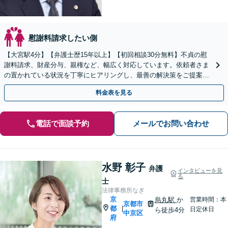
慰謝料請求したい側
【大宮駅4分】【弁護士歴15年以上】【初回相談30分無料】不貞の慰
謝料請求、財産分与、親権など、幅広く対応しています。依頼者さま
の置かれている状況を丁寧にヒアリングし、最善の解決策をご提案し
ます。お悩みの際は、お気軽にご相談ください。
料金表を見る
電話で面談予約
メールでお問い合わせ
水野 彰子
弁護
インタビューを見
る
士
法律事務所なぎ
京
烏丸駅
か
営業時間：本
京都市
都
|
日定休日
ら徒歩4分
中京区
府