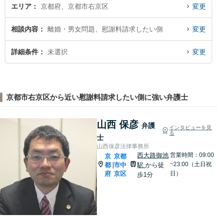
エリア
京都府、京都市右京区
変更
相談内容
離婚・男女問題、慰謝料請求したい側
変更
詳細条件
未選択
変更
京都市右京区から近い慰謝料請求したい側に強い弁護士
山西 保彦
弁護
インタビューを見
る
士
山西保彦法律事務所
西大路御池
営業時間：09:00
京
京都
~23:00（土日祝
都
市中
駅
から徒
|
府
京区
日）
歩1分