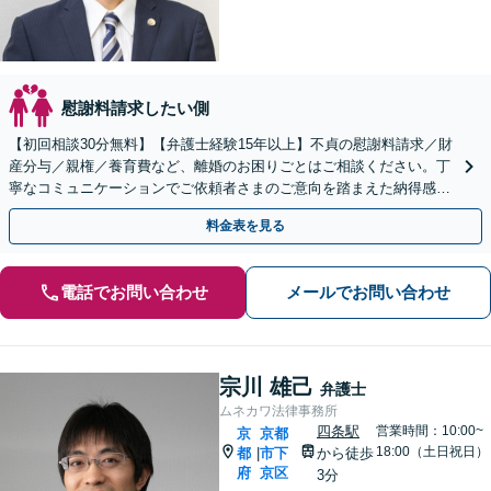
慰謝料請求したい側
【初回相談30分無料】【弁護士経験15年以上】不貞の慰謝料請求／財
産分与／親権／養育費など、離婚のお困りごとはご相談ください。丁
寧なコミュニケーションでご依頼者さまのご意向を踏まえた納得感の
高い解決を目指します【烏丸駅3分】【Web面談可】
料金表を見る
電話でお問い合わせ
メールでお問い合わせ
宗川 雄己
弁護士
ムネカワ法律事務所
四条駅
営業時間：10:00~
京
京都
18:00（土日祝日）
都
市下
から徒歩
|
府
京区
3分