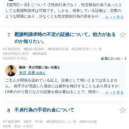
【質問①～④】について ①性的行為でなく，性交類似行為であったと
しても慰謝料請求は可能です。しかも，保有している証拠は，交際の
ような関係にあり，少なくとも性交類似行為の存在を確実に証明でき
るものです（裏を返せば，証拠で認められる範囲でしか認めていない
ことを窺わせるものです。）。ですから，慰謝料請求を進めることで
よいと思います。 ただ．慰謝料額については，婚姻破綻に至っていな
7
慰謝料請求時の不定の証拠について。効力がある
いとして，この点を考慮されることになるかもしれません。 ②夫との
のか知りたい。
今後のことを考えて書いてもらうか否かを検討するのがよいと思いま
#不倫慰謝料
#離婚の慰謝料
#離婚書類作成
#慰謝料請求したい側
す。今ある証拠以上のことを証明（証明力を強めることも含む）でき
#異性関係(不貞等)
#離婚協議
るのであれば，前向きに検討を進めるという考え方でもよいでしょ
2026年7月29日
役にたった
1
う。慰謝料請求としては証拠として使えることが前提であり，その価
離婚・男女問題に強い弁護士
値と夫との関係との均衡のように思います。 ③行政書士に委任をして
本庄 卓磨
弁護士
いるのであれば，どのような内容の委任なのか不明ですが，その行政
書士との協議になると思います。請求するか，訴訟にするか，その点
ご主人が関係を認めている以上、証拠として弱いとまでは言えませ
の見極めや，相手方は性交類似行為は認めているのか，それさえも否
ん。 相手方が否認した場合には裁判を検討することもあり得ますが、
定しているのかによって，考え方・進め方は変わってくると思いま
LINEのやり取りなどの証拠を積み重ねることで、関係が認定される余
す。 ④性交類似行為を認めているにもかかわらず支払を拒否するので
地は十分にあります。 ただし、手元の証拠でどこまで認定できるかは
あれば，本人（行政書士でも同じだと思います。）への対応ではあま
個別の事情によりますので、お早めに弁護士に相談されることをおす
り変わらないように思います。減額で折り合えるなら本人様の交渉で
すめします。
8
不貞行為の手切れ金について
もよいように思いますが，ゼロかどうかの観点であれば，訴訟に進む
しかなくなるようにも思います。そうしますと，お近くの弁護士に相
#不倫慰謝料
#裁判
#中絶
#慰謝料請求したい側
#婚外の妊娠
談して進めることを検討した方がよいようにも思います。
#恐喝・脅迫への対応