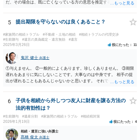
だ、その場合は、既に亡くなっている方の意思を推定することになり
ますので、なかなか立証のハードルは高いと思われます。それゆえ、
持ち戻し免除の意思表示は書面で明確にしておいていただくべきとい
う結論は変わりません。 誤解を与えるような回答でした。失礼しまし
5
提出期限を守らないのは良くあること？
た。 文言については、「〇〇に対する生前贈与による特別受益の持ち
戻しをすべて免除する」というのがオーソドックスなものですが、ご
#家族間の相続トラブル
#不動産・土地の相続
#相続トラブルの代理交渉
心配ならば、弁護士のところに行って、特別受益となりそうな贈与に
#生前贈与
#遺言の真偽鑑定・遺言無効
#遺言
2025年3月26日
役にたった
11
ついて説明した上で、適切な文言についてご相談してみてはいかがで
しょうか。
鬼沢 健士
弁護士
①与えません。 ②一般的によくあります。珍しくありません。 ③期限
遅れをあまりに気にしないことです。大事なのは中身です。 相手の提
出が遅れることもあるんじゃないかと思います。 それでもあなた有利
にはなりません。
6
子供を相続から外しつつ友人に財産を譲る方法の
法的有効性は？
#生前贈与
#遺産分割
#家族間の相続トラブル
#相続税対策
2026年1月19日
役にたった
4
相続・遺言に強い弁護士
髙橋 俊太
弁護士