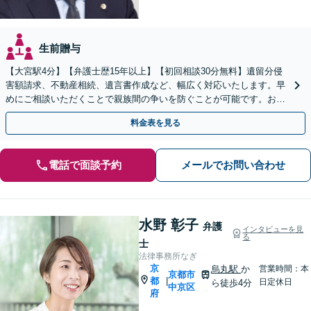
生前贈与
【大宮駅4分】【弁護士歴15年以上】【初回相談30分無料】遺留分侵
害額請求、不動産相続、遺言書作成など、幅広く対応いたします。早
めにご相談いただくことで親族間の争いを防ぐことが可能です。おひ
とりで悩まず、まずは弁護士にご相談ください。
料金表を見る
電話で面談予約
メールでお問い合わせ
水野 彰子
弁護
インタビューを見
る
士
法律事務所なぎ
京
烏丸駅
か
営業時間：本
京都市
都
|
日定休日
ら徒歩4分
中京区
府