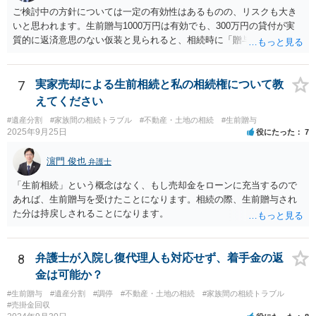
ご検討中の方針については一定の有効性はあるものの、リスクも大き
いと思われます。生前贈与1000万円は有効でも、300万円の貸付が実
質的に返済意思のない仮装と見られると、相続時に「贈与」と評価さ
れ、子から遺留分侵害額請求を受ける可能性があります。 その他の方
法として考えられるものとしては、 ①信託（家族信託・目的信託） 財
産を信託口に移し、受託者（信頼できる友人や専門職）に管理させ、
7
実家売却による生前相続と私の相続権について教
・生存中はあなたの生活費・介護費に優先充当 ・残余を友人や慈善団
えてください
体へ と使途を厳格に指定。相続ではなく信託帰属になるため、子の関
#遺産分割
#家族間の相続トラブル
#不動産・土地の相続
#生前贈与
与を大きく排除できます。 ②遺言＋生命保険の組合せ 生活資金は手元
2025年9月25日
役にたった
7
に残し、余剰資金で受取人を友人・団体にした保険を活用。保険金は
相続財産とは別枠で、遺留分対策にも有効と思われます。 ③負担付死
濵門 俊也
弁護士
因贈与 「介護・見守り等を条件に、死亡時に財産を渡す」契約。条件
不履行なら無効にでき、老後の安心を担保できます。 ④ 寄附予約＋解
「生前相続」という概念はなく、もし売却金をローンに充当するので
除条件 慈善団体への寄附を予約しつつ、資金不足時は解除できる条項
あれば、生前贈与を受けたことになります。相続の際、生前贈与され
を設定。 などがあり得るかと思われます。
た分は持戻しされることになります。
8
弁護士が入院し復代理人も対応せず、着手金の返
金は可能か？
#生前贈与
#遺産分割
#調停
#不動産・土地の相続
#家族間の相続トラブル
#売掛金回収