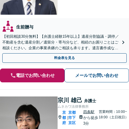
生前贈与
【初回相談30分無料】【弁護士経験15年以上】遺産分割協議・調停／
不動産を含む遺産分割／遺留分・寄与分など、相続のお困りごとはご
相談ください。企業の事業承継のご相談も承ります。遺言書作成など
生前対策もサポート【烏丸駅3分】【Web面談可】
料金表を見る
電話でお問い合わせ
メールでお問い合わせ
宗川 雄己
弁護士
ムネカワ法律事務所
四条駅
営業時間：10:00~
京
京都
18:00（土日祝日）
都
市下
から徒歩
|
府
京区
3分