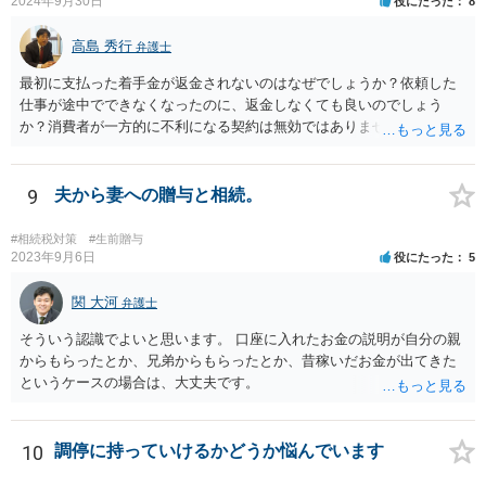
2024年9月30日
役にたった
8
高島 秀行
弁護士
最初に支払った着手金が返金されないのはなぜでしょうか？依頼した
仕事が途中でできなくなったのに、返金しなくても良いのでしょう
か？消費者が一方的に不利になる契約は無効ではありませんか？
着手金は、前の弁護士が倒れるまでにやった仕事に応じて清算する義
務があると思います。 倒れた弁護士が所属する弁護士会に相談さ
れた方がよいと思います。 倒れた弁護士は脳梗塞で倒れたようで
9
夫から妻への贈与と相続。
すが、 判断能力があり、復代理を倒れた弁護士の判断で復代理を
選任したのか 即ち、復代理人の選任は有効なのかという問題もあ
#相続税対策
#生前贈与
ると思います。
2023年9月6日
役にたった
5
関 大河
弁護士
そういう認識でよいと思います。 口座に入れたお金の説明が自分の親
からもらったとか、兄弟からもらったとか、昔稼いだお金が出てきた
というケースの場合は、大丈夫です。
10
調停に持っていけるかどうか悩んでいます