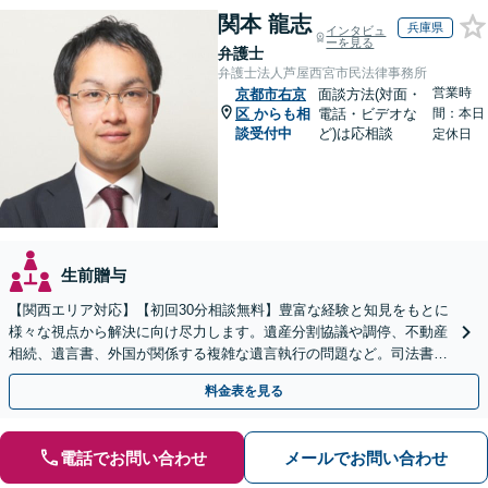
関本 龍志
兵庫県
インタビュ
ーを見る
弁護士
弁護士法人芦屋西宮市民法律事務所
営業時
京都市右京
面談方法(対面・
区
からも相
電話・ビデオな
間：本日
談受付中
ど)は応相談
定休日
生前贈与
【関西エリア対応】【初回30分相談無料】豊富な経験と知見をもとに
様々な視点から解決に向け尽力します。遺産分割協議や調停、不動産
相続、遺言書、外国が関係する複雑な遺言執行の問題など。司法書士
や税理士とも連携し、円滑な解決を【オンライン面談可】
料金表を見る
電話でお問い合わせ
メールでお問い合わせ