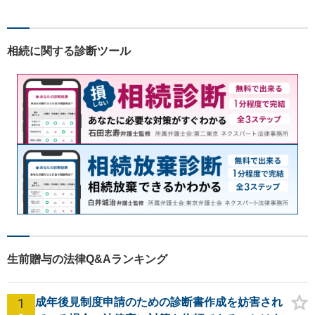
om・オンライン相談に対応】
【24時間予約受付】【出張相
談可能】【弁護士保険（特
相続に関する診断ツール
約）全社対応いたします】
生前贈与の法律Q&Aランキング
1
成年後見制度申請のための診断書作成を妨害され