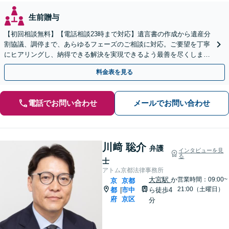
生前贈与
【初回相談無料】【電話相談23時まで対応】遺言書の作成から遺産分
割協議、調停まで、あらゆるフェーズのご相談に対応。ご要望を丁寧
にヒアリングし、納得できる解決を実現できるよう最善を尽くします
【夜間・休日対応可】【西大路御池駅徒歩1分】
料金表を見る
電話でお問い合わせ
メールでお問い合わせ
川﨑 聡介
弁護
インタビューを見
る
士
アトム京都法律事務所
大宮駅
か
営業時間：09:00~
京
京都
21:00（土曜日）
都
市中
ら徒歩4
|
府
京区
分