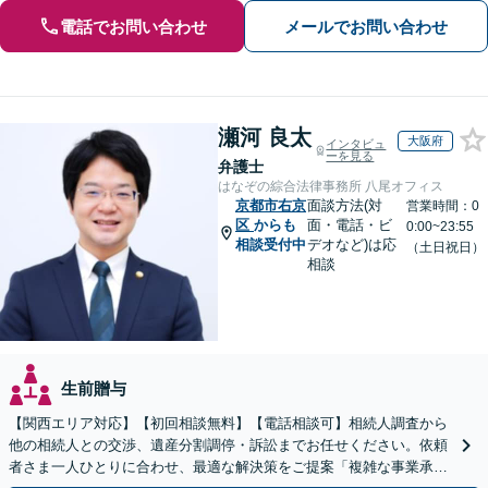
電話でお問い合わせ
メールでお問い合わせ
瀬河 良太
大阪府
インタビュ
ーを見る
弁護士
はなぞの綜合法律事務所 八尾オフィス
京都市右京
面談方法(対
営業時間：0
区
からも
面・電話・ビ
0:00~23:55
相談受付中
デオなど)は応
（土日祝日）
相談
生前贈与
【関西エリア対応】【初回相談無料】【電話相談可】相続人調査から
他の相続人との交渉、遺産分割調停・訴訟までお任せください。依頼
者さま一人ひとりに合わせ、最適な解決策をご提案「複雑な事業承