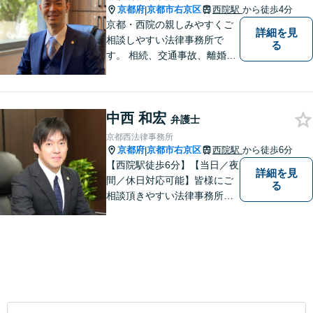
京都府
京都市右京区
西院駅
から徒歩4分
|
京都・西院の親しみやすくご
詳細を見
相談しやすい法律事務所で
る
す。 相続、交通事故、離婚、
不動産、債務整理などに幅広
くご対応しています。
中西 和宏
弁護士
京都西法律事務所
京都府
京都市右京区
西院駅
から徒歩6分
|
【西院駅徒歩6分】【当日／夜
詳細を見
間／休日対応可能】皆様にご
る
相談頂きやすい法律事務所を
目指します。交通事故／借金
問題／相続問題／離婚問題な
ど、幅広い法律トラブルに対
応可能。【法テラス利用可】
ご相談者様に寄り添って対
応。お悩みの方はお気軽にご
相談ください。