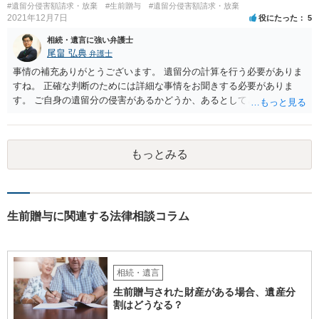
#遺留分侵害額請求・放棄
#生前贈与
#遺留分侵害額請求・放棄
2021年12月7日
役にたった
5
相続・遺言に強い弁護士
尾畠 弘典
弁護士
事情の補充ありがとうございます。 遺留分の計算を行う必要がありま
すね。 正確な判断のためには詳細な事情をお聞きする必要がありま
す。 ご自身の遺留分の侵害があるかどうか、あるとしてどの程度の金
額となるかを正確に把握されたいのであれば、一度お近くの弁護士に
相談されるのが良いと思います。
もっとみる
生前贈与に関連する法律相談コラム
相続・遺言
生前贈与された財産がある場合、遺産分
割はどうなる？