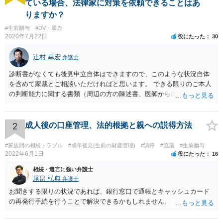
ている場合、法律家に対策を依頼できることはあ
りますか？
#生前贈与
#DV・暴力
2020年7月22日
役にたった
30
辻村 幸宏
弁護士
診断書がなくても後見申立自体はできますので、このような状況自体
を含めて家裁とご相談いただければと思います。 できる限りのご本人
の判断能力に関する書類（周辺の方の陳述書、医師からの聴取書等）
を整え、家裁の鑑定を経る前提で鑑定費用の予納金を用意し、申立て
をしていただければそこから先は進むのではないかと存じます。 ま
た、Aさんの意向を酌みすぎるあまりに後見申立ができない状況にして
2
成人後の口座管理、法的根拠と親への説得方法
いる施設の問題もありますので、当該地域の地域包括支援センターに
ご相談されるのもひとつの方法です。
#家族間の相続トラブル
#成年後見(生前の財産管理)
#調停
#協議
#生前贈与
2022年6月1日
役にたった
16
相続・遺言に強い弁護士
尾畠 弘典
弁護士
お聞きする限りの状況であれば、銀行窓口で通帳とキャッシュカード
の再発行手続を行うことで解決できるかもしれません。