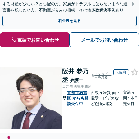
する財産が少ない？と心配の方。家族がトラブルにならないような遺
言書を残したい方。不動産がらみの相続、その他多数解決事例あり。
親身に対応します【夜間・休日面談】【初回相談無料】
料金表を見る
電話でお問い合わせ
メールでお問い合わせ
阪井 夢乃
大阪府
インタビュ
ーを見る
丞
弁護士
コスモ法律事務所
営業時
京都市右京
面談方法(対面・
区
からも相
電話・ビデオな
間：本日
談受付中
ど)は応相談
定休日