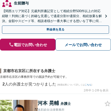
生前贈与
【関西エリア対応】元裁判所書記官として相続分野500件以上の対応
経験！判例に基づく的確な見通しで遺産分割や遺留分、相続放棄を解
決。金額やスピード等、相談者様が一番大事にする想いを丁寧に伺い
最善の解決策を提案【WEB面談可】
料金表を見る
電話でお問い合わせ
メールでお問い合わせ
京都市右京区に所在する弁護士
京都市右京区の事務所等での面談予約が可能です。
2
人の弁護士が見つかりました
(検索結果について詳しくは
こちら
)
2件中 1-2件を表示
河本 晃輔
弁護士
洛彩総合法律事務所