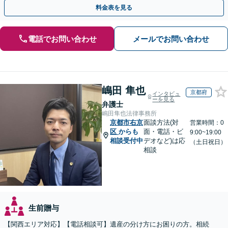
継、不動産相続など」【完全個室対応】【休日・夜間相談可】
料金表を見る
電話でお問い合わせ
メールでお問い合わせ
嶋田 隼也
京都府
インタビュ
ーを見る
弁護士
嶋田隼也法律事務所
京都市右京
面談方法(対
営業時間：0
区
からも
面・電話・ビ
9:00~19:00
相談受付中
デオなど)は応
（土日祝日）
相談
生前贈与
【関西エリア対応】【電話相談可】遺産の分け方にお困りの方。相続