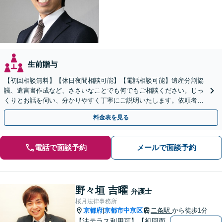
生前贈与
【初回相談無料】【休日夜間相談可能】【電話相談可能】遺産分割協
議、遺言書作成など、ささいなことでも何でもご相談ください。じっ
くりとお話を伺い、分かりやすく丁寧にご説明いたします。依頼者の
方の利益を最大化するために尽力いたします。
料金表を見る
電話で面談予約
メールで面談予約
野々垣 吉曜
弁護士
桜月法律事務所
京都府
京都市中京区
二条駅
から徒歩1分
|
【法テラス利用可】【初回面