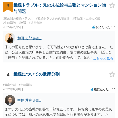
3
相続トラブル：兄の未払給与主張とマンション贈
与問題
#家族間の相続トラブル
#相続トラブルの代理交渉
#不動産・土地の相続
#生前贈与
#協議
#遺産分割
2025年2月5日
役にたった
6
和田 史郎
弁護士
①その通りだと思います。 ②可能性といのはゼロとは言えません。 た
だ、公証人役場の印を押した贈与契約書、贈与税の支払事実、登記に
「贈与」と記載されていること、の証拠からして、兄の主張は通らな
いようには思います。 ③④その通りだと思います。 話し合いで折り合
わなければ、遺産分割調停を申し立てて進めるのがベターのような気
がしますね。
4
相続についての遺産分割
#遺産分割
#生前贈与
2022年6月8日
役にたった
10
中條 秀和
弁護士
まず、先ほどの当職の回答で一部修正します。 持ち戻し免除の意思表
示については、黙示の意思表示でも認められる場合があります。 た