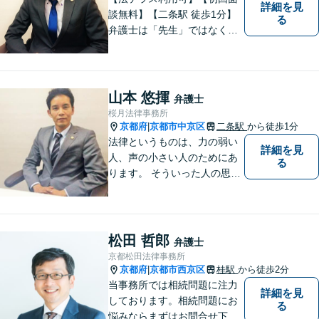
詳細を見
談無料】【二条駅 徒歩1分】
る
弁護士は「先生」ではなく、
ご依頼者様の悩みや紛争を一
緒に解決していく「パートナ
ー」です。弁護士事務所は敷
居が高いと思っていらっしゃ
山本 悠揮
弁護士
る方こそ、是非一度ご相談く
桜月法律事務所
ださい。
京都府
京都市中京区
二条駅
から徒歩1分
|
法律というものは、力の弱い
詳細を見
人、声の小さい人のためにあ
る
ります。 そういった人の思い
に真摯に耳を傾けて、「相談
してよかった」「頼んでよか
った」と思って頂ける解決を
目指します。
松田 哲郎
弁護士
京都松田法律事務所
京都府
京都市西京区
桂駅
から徒歩2分
|
当事務所では相続問題に注力
詳細を見
しております。相続問題にお
る
悩みならまずはお問合せ下さ