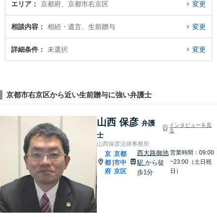
エリア
京都府、京都市右京区
変更
相談内容
相続・遺言、生前贈与
変更
詳細条件
未選択
変更
京都市右京区から近い生前贈与に強い弁護士
山西 保彦
弁護
インタビューを見
る
士
山西保彦法律事務所
西大路御池
営業時間：09:00
京
京都
~23:00（土日祝
都
市中
駅
から徒
|
府
京区
日）
歩1分