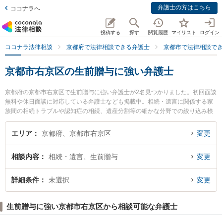
弁護士の方はこちら
ココナラへ
投稿する
探す
閲覧履歴
マイリスト
ログイン
ココナラ法律相談
京都府で法律相談できる弁護士
京都市で法律相談で
京都市右京区の生前贈与に強い弁護士
京都府の京都市右京区で生前贈与に強い弁護士が2名見つかりました。初回面談
無料や休日面談に対応している弁護士なども掲載中。相続・遺言に関係する家
族間の相続トラブルや認知症の相続、遺産分割等の細かな分野での絞り込み検
索もでき便利です。特に洛彩総合法律事務所の河本 晃輔弁護士や京都西法律事
務所の中西 和宏弁護士のプロフィール情報や弁護士費用、強みなどが注目され
エリア
京都府、京都市右京区
変更
ています。『京都市右京区で土日や夜間に発生した生前贈与のトラブルを今す
ぐに弁護士に相談したい』『生前贈与のトラブル解決の実績豊富な近くの弁護
相談内容
相続・遺言、生前贈与
変更
士を検索したい』『初回相談無料で生前贈与を法律相談できる京都市右京区内
の弁護士に相談予約したい』などでお困りの相談者さんにおすすめです。
詳細条件
未選択
変更
生前贈与に強い京都市右京区から相談可能な弁護士