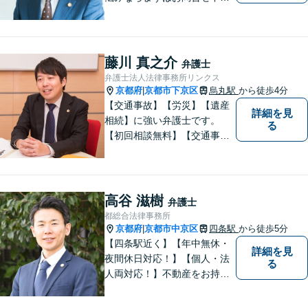
い。
藤川 真之介
弁護士
弁護士法人法律事務所リンクス
京都府
京都市下京区
烏丸駅
から徒歩4分
|
【交通事故】【労災】【遺産
詳細を見
相続】に強い弁護士です。
る
【初回相談無料】【交通事故
電話相談可】【相続ウェブ相
談可】で対応させて頂きま
す。【烏丸駅徒歩４分 四条駅
徒歩５分】の法律事務所リン
高谷 滋樹
弁護士
クスの代表弁護士で【弁護士
都総合法律事務所
経験１０年以上】になりま
京都府
京都市中京区
四条駅
から徒歩5分
|
す。
【四条駅近く】【年中無休・
詳細を見
夜間休日対応！】【個人・法
る
人両対応！】不動産をお持ち
の方も、宅建資格者の弊所に
御相談ください！【LINE・Zo