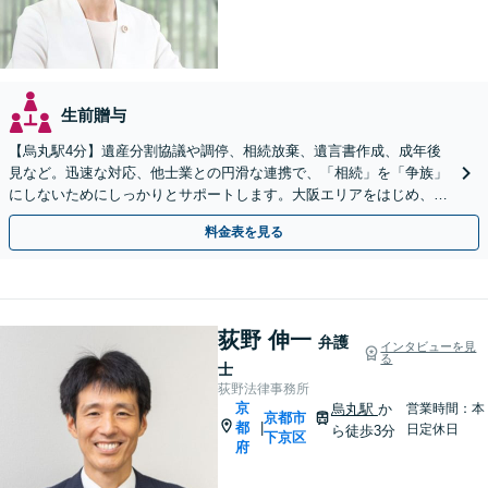
生前贈与
【烏丸駅4分】遺産分割協議や調停、相続放棄、遺言書作成、成年後
見など。迅速な対応、他士業との円滑な連携で、「相続」を「争族」
にしないためにしっかりとサポートします。大阪エリアをはじめ、出
張相談も対応します【Web面談可】【初回相談無料】
料金表を見る
荻野 伸一
弁護
インタビューを見
る
士
荻野法律事務所
京
烏丸駅
か
営業時間：本
京都市
都
|
日定休日
ら徒歩3分
下京区
府