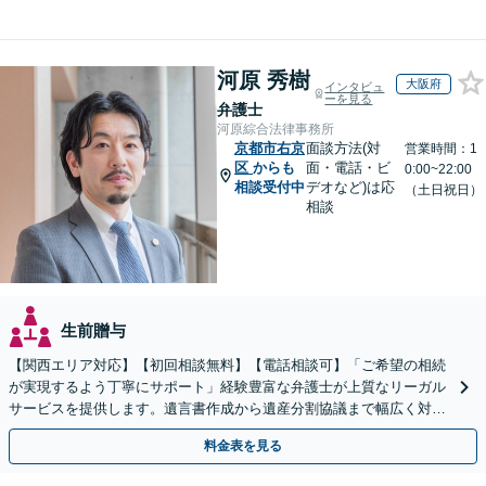
河原 秀樹
大阪府
インタビュ
ーを見る
弁護士
河原綜合法律事務所
京都市右京
面談方法(対
営業時間：1
区
からも
面・電話・ビ
0:00~22:00
相談受付中
デオなど)は応
（土日祝日）
相談
生前贈与
【関西エリア対応】【初回相談無料】【電話相談可】「ご希望の相続
が実現するよう丁寧にサポート」経験豊富な弁護士が上質なリーガル
サービスを提供します。遺言書作成から遺産分割協議まで幅広く対応
「他士業と連携してスムーズな解決」【休日・夜間相談可】
料金表を見る