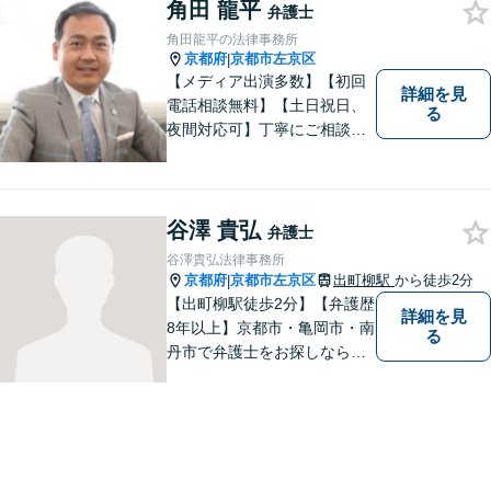
角田 龍平
弁護士
角田龍平の法律事務所
京都府
京都市左京区
|
【メディア出演多数】【初回
詳細を見
電話相談無料】【土日祝日、
る
夜間対応可】丁寧にご相談を
お聞きして、事件に応じた最
適の解決と明朗な弁護士費用
をご提案。お客様の権利と人
格を徹底的に守ります！
谷澤 貴弘
弁護士
谷澤貴弘法律事務所
京都府
京都市左京区
出町柳駅
から徒歩2分
|
【出町柳駅徒歩2分】【弁護歴
詳細を見
8年以上】京都市・亀岡市・南
る
丹市で弁護士をお探しならご
相談を！親しみやすく、事件
解決に向けてフットワーク軽
く行動できることが強みで
す。一人でも多くの方のお役
に立てるよう、尽力いたしま