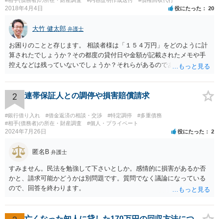
2018年4月4日
役にたった
20
大竹 健太郎
弁護士
お困りのことと存じます。 相談者様は「１５４万円」をどのように計
算されたでしょうか？その都度の貸付日や金額が記載されたメモや手
控えなどは残っていないでしょうか？それらがあるのであればメール
と共に証拠として用いることが可能です。メールについては内容次第
です。 彼の住所については住民票上の住所であれば調査することは可
能です。 弁護士に依頼した際の費用にいては現在弁護士費用が自由化
2
連帯保証人との調停や損害賠償請求
されており法律事務所によって異なりますので、あくまで目安となり
ますが、交渉を依頼すると①着手金が請求額×8％or10万円の高い方、
#銀行借り入れ
#借金返済の相談・交渉
#特定調停
#多重債務
②成功報酬が16％、③実費というところでしょうか。法律事務所によ
#相手(債務者)の所在・財産調査
#個人・プライベート
2024年7月26日
役にたった
2
っては別途日当を請求するところもあると思います。 勝訴の見込みや
回収の見込み、私にご依頼いただいた場合の費用については、詳細を
匿名B
お伺いできればお伝えさせていただきますので、宜しければ、個別に
弁護士
ご連絡頂けますと幸いです。 宜しくお願い致します。
すみません。民法を勉強して下さいとしか。感情的に損害があるか否
かと、請求可能かどうかは別問題です。質問でなく議論になっている
ので、回答を終わります。
亡くなった知人に貸した170万円の回収方法につ