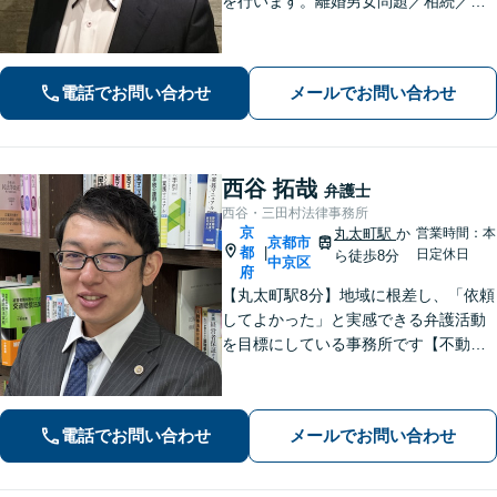
を行います。離婚男女問題／相続／不
動産／刑事事件／いじめ学校問題など
に対応しています【丸太町駅5分】
電話でお問い合わせ
メールでお問い合わせ
西谷 拓哉
弁護士
西谷・三田村法律事務所
京
丸太町駅
か
営業時間：本
京都市
都
|
日定休日
ら徒歩8分
中京区
府
【丸太町駅8分】地域に根差し、「依頼
してよかった」と実感できる弁護活動
を目標にしている事務所です【不動
産・住まい】宅地建物取引士の試験に
合格、不動産分野の取扱実績あり【相
続・遺言】相談者さまに寄り添い、円
電話でお問い合わせ
メールでお問い合わせ
滑な相続を目指します