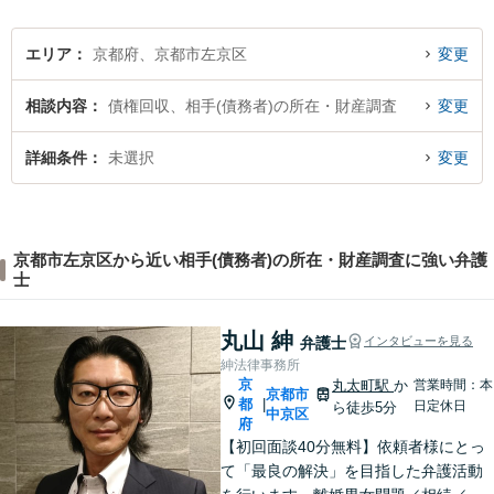
す！
エリア
京都府、京都市左京区
変更
相談内容
債権回収、相手(債務者)の所在・財産調査
変更
詳細条件
未選択
変更
京都市左京区から近い相手(債務者)の所在・財産調査に強い弁護
士
丸山 紳
弁護士
インタビューを見る
紳法律事務所
京
丸太町駅
か
営業時間：本
京都市
都
|
日定休日
ら徒歩5分
中京区
府
【初回面談40分無料】依頼者様にとっ
て「最良の解決」を目指した弁護活動