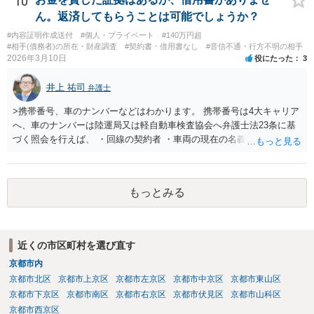
10
て行う必要があります。また、23条照会をかければ必ず住所が判明す
ん。返済してもらうことは可能でしょうか？
るとは限りません。どの情報を手掛かりに、どこに照会するか、照会
#内容証明作成送付
#個人・プライベート
#140万円超
先が回答に応じるかによって結果は変わります。したがって、支払督
#相手(債務者)の所在・財産調査
#契約書・借用書なし
#音信不通・行方不明の相手
促の段階でも利用は可能だが、成功するかは事案次第ということにな
2026年3月10日
役にたった
3
ります。 まずは、相手について現在わかっている情報を整理して、弁
護士に「支払督促申立てを前提に住所調査もお願いしたい」と相談す
井上 祐司
弁護士
るのがよいと思われます。
>携帯番号、車のナンバーなどはわかります。 携帯番号は4大キャリア
へ、車のナンバーは陸運局又は軽自動車検査協会へ弁護士法23条に基
づく照会を行えば、 ・回線の契約者 ・車両の現在の名義人 は、分か
ります。 その交際相手が回線の実の契約者であったり、車両の実の名
義人であれば住所の特定につながりますが、 ・元彼・元カノ名義の回
線を使用している ・友人の車を借りたり名義残りのまま使用している
もっとみる
場合が稀にあり、この場合は照会しても住所の特定ができない場合も
しばしば存在します。 なお、貸金返還請求事件の受任を前提とせず弁
護士法23条照会のみを受任する弁護士は基本的にいないと思われま
す。
近くの市区町村を選び直す
京都市内
京都市北区
京都市上京区
京都市左京区
京都市中京区
京都市東山区
京都市下京区
京都市南区
京都市右京区
京都市伏見区
京都市山科区
京都市西京区