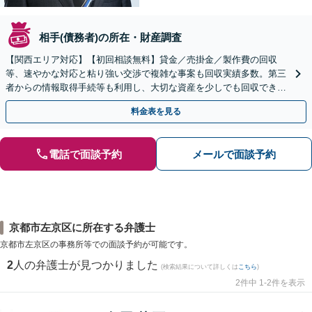
相手(債務者)の所在・財産調査
【関西エリア対応】【初回相談無料】貸金／売掛金／製作費の回収
等、速やかな対応と粘り強い交渉で複雑な事案も回収実績多数。第三
者からの情報取得手続等も利用し、大切な資産を少しでも回収できる
よう尽力します【フリーランス・個人事業主のご相談も対応】
料金表を見る
電話で面談予約
メールで面談予約
京都市左京区に所在する弁護士
京都市左京区の事務所等での面談予約が可能です。
2
人の弁護士が見つかりました
(検索結果について詳しくは
こちら
)
2件中 1-2件を表示