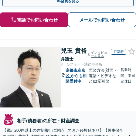
料金表を見る
電話でお問い合わせ
メールでお問い合わせ
兒玉 貴裕
京都府
インタビュ
ーを見る
弁護士
K・Gフォート法律事務所
営業時
京都市左京
面談方法(対面・
区
からも相
電話・ビデオな
間：本日
談受付中
ど)は応相談
定休日
相手(債務者)の所在・財産調査
【累計200件以上の強制執行に対応してきた経験値あり】【民事保全