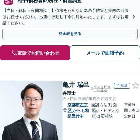
相手(債務者)の所在・財産調査
【当日・休日・夜間相談可】債権をためない為の予防策と実際の回収
はお任せください。迅速に行動し丁寧に対応いたします。まずはお電
話ください。
料金表を見る
電話でお問い合わせ
メールで面談予約
亀井 瑞邑
兵庫県
インタビュ
ーを見る
弁護士
虎ノ門法律経済事務所 西宮支店
営業時
京都市左京
面談方法(対面・
区
からも相
電話・ビデオな
間：本日
談受付中
ど)は応相談
定休日