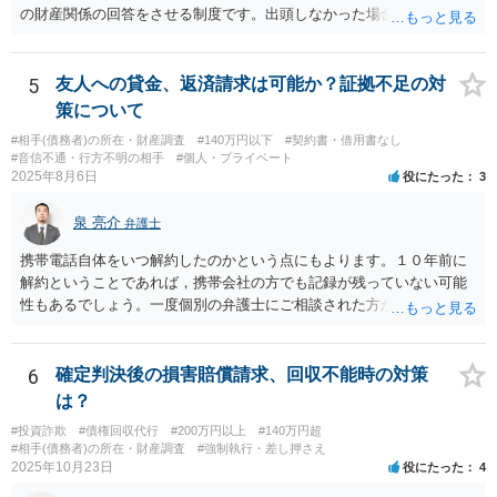
の財産関係の回答をさせる制度です。出頭しなかった場合や虚偽の回
答をした場合刑事罰の対象となります。したがって、財産開示手続き
で相手を呼び出して回答させることで勤務先を知ることができます。
財産開示手続きは確定判決があれば可能ですので、ご指摘のような請
5
友人への貸金、返済請求は可能か？証拠不足の対
求権がなければ利用できない制度というわけではありません。そのよ
策について
うな請求権がないと利用できないのは第三者に対する情報取得手続き
#相手(債務者)の所在・財産調査
#140万円以下
#契約書・借用書なし
というものです。
#音信不通・行方不明の相手
#個人・プライベート
2025年8月6日
役にたった
3
泉 亮介
弁護士
携帯電話自体をいつ解約したのかという点にもよります。１０年前に
解約ということであれば，携帯会社の方でも記録が残っていない可能
性もあるでしょう。一度個別の弁護士にご相談された方が良いかと思
われます。
6
確定判決後の損害賠償請求、回収不能時の対策
は？
#投資詐欺
#債権回収代行
#200万円以上
#140万円超
#相手(債務者)の所在・財産調査
#強制執行・差し押さえ
2025年10月23日
役にたった
4