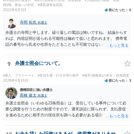
#恐喝・脅迫への対応
#遅延損害金回収
2022年9月3日
役にたった
6
寺岡 拓也
弁護士
弁護士の寺岡と申します。繰り返しの電話は怖いですね。 結論からす
れば、内容証明が送られる可能性は極めて低いと思われます。 携帯電
話の番号から氏名や住所をたどることも不可能ではないですが、発生
している「損害」がほとんどないに等しいと考えられます。 ですから
弁護士に依頼してそこまでしても結局のところ弁護士費用の方がかさ
み、費用倒れとなってしまいます。 おそらくはキャンセルされた腹い
9
弁護士照会について。
せとして一種の捨て台詞的に「弁護士」や「内容証明」という言葉を
使っているのでしょう。 可能性という言葉を使う以上、ゼロとは言え
#個人・プライベート
#音信不通・行方不明の相手
#相手(債務者)の所在・財産調査
ませんが、気に病む必要はないと思われます。
2026年4月16日
役にたった
3
債権回収に強い弁護士
髙橋 俊太
弁護士
弁護士会照会（いわゆる23条照会）は、受任している事件について必
要な調査を行うための制度ですので、通常訴訟に限られず、支払督促
を進めるために相手方の現住所を調べる必要がある場面でも利用が検
討されます。 もっとも、いくつか注意点があります。まず、23条照会
は「住所調査だけ単体」で依頼するものではなく、支払督促申立てな
どの事件そのものを弁護士に依頼した上で、その事件処理の一環とし
お金を貸した証拠はあるが、借用書がありませ