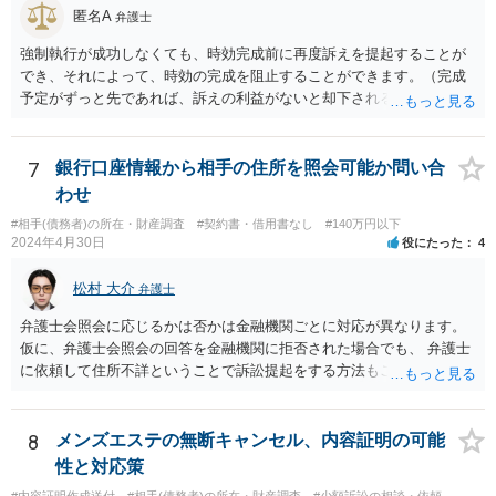
匿名A
弁護士
強制執行が成功しなくても、時効完成前に再度訴えを提起することが
でき、それによって、時効の完成を阻止することができます。（完成
予定がずっと先であれば、訴えの利益がないと却下されるので、その
点は注意してください。）再訴で勝訴できれば、その確定から１０年
になります。 手間であったり、忘れたり、諦めたりで情報が出回らな
いだけです。
7
銀行口座情報から相手の住所を照会可能か問い合
わせ
#相手(債務者)の所在・財産調査
#契約書・借用書なし
#140万円以下
2024年4月30日
役にたった
4
松村 大介
弁護士
弁護士会照会に応じるかは否かは金融機関ごとに対応が異なります。
仮に、弁護士会照会の回答を金融機関に拒否された場合でも、 弁護士
に依頼して住所不詳ということで訴訟提起をする方法もございます。
一度、弁護士にご相談された方がよろしいと思われます。
8
メンズエステの無断キャンセル、内容証明の可能
性と対応策
#内容証明作成送付
#相手(債務者)の所在・財産調査
#少額訴訟の相談・依頼