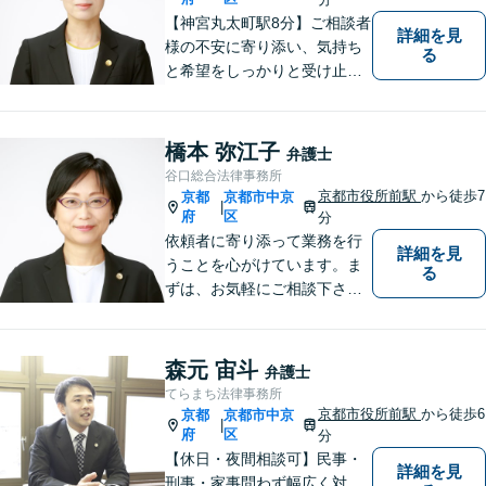
【神宮丸太町駅8分】ご相談者
詳細を見
様の不安に寄り添い、気持ち
る
と希望をしっかりと受け止め
ます。解決の道筋を丁寧に示
し、納得と安心につながるよ
う真摯にサポートします。ど
橋本 弥江子
弁護士
うぞお気軽にお話しくださ
谷口総合法律事務所
い。【完全個室で相談可】
京都市役所前駅
から徒歩7
京都
京都市中京
|
【地域密着型の法律事務所】
府
区
分
依頼者に寄り添って業務を行
詳細を見
うことを心がけています。ま
る
ずは、お気軽にご相談下さ
い。
森元 宙斗
弁護士
てらまち法律事務所
京都市役所前駅
から徒歩6
京都
京都市中京
|
府
区
分
【休日・夜間相談可】民事・
詳細を見
刑事・家事問わず幅広く対