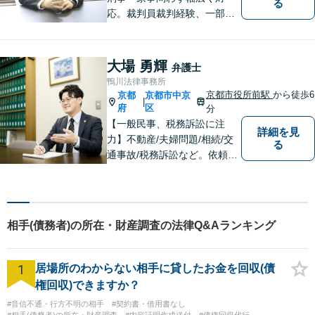
る
応。裁判員裁判経験、一部無
罪獲得経験有。
大場 勇輝
弁護士
鴨川法律事務所
京都市役所前駅
から徒歩6
京都
京都市中京
|
府
区
分
【一般民事、税務訴訟に注
詳細を見
力】不動産/夫婦問題/相続/交
る
通事故/税務訴訟など。依頼者
の話に耳を傾け、それぞれの
悩みに応じた最良の選択肢を
提案できるよう尽力していま
す。【「京都市役所前駅」3番
相手(債務者)の所在・財産調査の法律Q&Aランキング
出口6分】【駐車場あり】
1
居場所のわからない相手に貸したお金を回収(債
権回収)できますか？
#音信不通・行方不明の相手
#契約書・借用書なし
#相手(債務者)の所在・財産調査
#内容証明作成送付
#債権回収代行