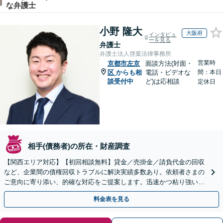
な弁護士
小野 隆大
大阪府
インタビュ
ーを見る
弁護士
弁護士法人啓葉法律事務所
営業時
京都市左京
面談方法(対面・
区
からも相
電話・ビデオな
間：本日
談受付中
ど)は応相談
定休日
相手(債務者)の所在・財産調査
【関西エリア対応】【初回相談無料】貸金／売掛金／請負代金の回収
など、企業間の債権回収トラブルに解決実績多数あり。依頼者さまの
ご意向に寄り添い、的確な対応をご提案します。迅速かつ粘り強い交
渉で、少しでも回収できるよう尽力します【土日祝対応可】
料金表を見る