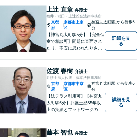
上辻 直章
弁護士
福井・稲田・上辻総合法律事務所
神宮丸太町駅
から徒歩5
京都
京都市上京
|
府
区
分
【神宮丸太町駅5分】【完全個
詳細を見
室で相談可】問題に直面され
る
たり、不安に思われたりされ
ている方々のサポートを行
い、問題を解決することはも
ちろんのこと、皆様が持たれ
佐渡 春樹
弁護士
ている不安を少しでも解消し
弁護士法人佐渡・藤本法律事務所
てまいりたいと考えていま
神宮丸太町駅
から徒歩6
京都
京都市中京
|
す。
府
区
分
【法テラス利用可】【神宮丸
詳細を見
太町駅6分】弁護士歴35年以
る
上の実績とフットワークのダ
ブルサポート。小規模法律事
務所ならではのアットホーム
な雰囲気を心がけています。
藤本 智也
弁護士
安心して気軽にご相談くださ