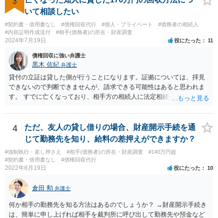
3
いて相談したい
#契約書・借用書なし
#債権回収代行
#個人・プライベート
#債務者の相続人
#内容証明作成送付
#相手(債務者)の所在・財産調査
2024年7月19日
役にたった
11
債権回収に強い弁護士
黒木 佐紀
弁護士
貸付の立証は貸した側が行うことになります。証拠については、拝見
できないので判断できませんが、請求できる可能性はあると思われま
す。 すでに亡くなっており、相手方の相続人に法定相続分に応じて請
求していくことになりますが、相続人が相続放棄すると請求すること
が難しくなります。 お早めに相続人に請求していくか、それが難しい
場合は、弁護士に相談されるのがよろしいかと思います。
4
ただ、友人の貸し借りの場合、財産開示手続を通
じて勤務先を知り、給料の差押えができますか？
#強制執行・差し押さえ
#相手(債務者)の所在・財産調査
#140万円超
#契約書・借用書なし
#債権回収代行
2022年6月19日
役にたった
10
倉田 勲
弁護士
何か相手の勤務先を知る方法はあるのでしょうか？ →財産開示手続き
は、簡単に申し上げれば相手を裁判所に呼び出して勤務先や預金など