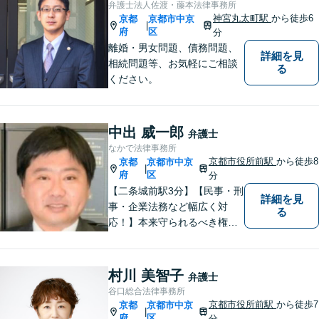
弁護士法人佐渡・藤本法律事務所
い。
神宮丸太町駅
から徒歩6
京都
京都市中京
|
府
区
分
離婚・男女問題、債務問題、
詳細を見
相続問題等、お気軽にご相談
る
ください。
中出 威一郎
弁護士
なかで法律事務所
京都市役所前駅
から徒歩8
京都
京都市中京
|
府
区
分
【二条城前駅3分】【民事・刑
詳細を見
事・企業法務など幅広く対
る
応！】本来守られるべき権
利・利益を失うことが無いよ
う、これまでの経験を活かし
弁護してまいります。お一人
村川 美智子
弁護士
お一人の心情に寄り添いま
谷口総合法律事務所
す。まずはご相談ください。
京都市役所前駅
から徒歩7
京都
京都市中京
|
【完全個室】
府
区
分