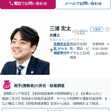
電話でお問い合わせ
メールでお問い合わせ
三浦 宏太
大阪府
インタビュ
ーを見る
弁護士
弁護士法人ニューステージ
京都市左京
面談方法(対
営業時間：0
区
からも
面・電話・ビ
9:30~19:00
相談受付中
デオなど)は応
（土日祝日）
相談
相手(債務者)の所在・財産調査
【関西エリア対応】【初回相談無料※時間制限なし】【企業からのご
相談に注力】売掛金や請負代金請求、サービス利用料や通販代金請求
など幅広く対応【回収実績多数】交渉から訴訟、強制執行まで状況に
応じて的確に対応します