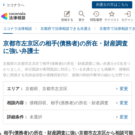
弁護士の方はこちら
ココナラへ
投稿する
探す
閲覧履歴
マイリスト
ログイン
ココナラ法律相談
京都府で法律相談できる弁護士
京都市で法律相談で
京都市左京区の相手(債務者)の所在・財産調査
に強い弁護士
京都府の京都市左京区で相手(債務者)の所在・財産調査に強い弁護士が2名見つ
かりました。休日面談や夜間面談に対応している弁護士なども掲載中。債権回
収に関係する売掛金回収や債権回収代行、債権の時効中断等の細かな分野での
絞り込み検索もでき便利です。特に角田龍平の法律事務所の角田 龍平弁護士や
谷澤貴弘法律事務所の谷澤 貴弘弁護士のプロフィール情報や弁護士費用、強み
エリア
京都府、京都市左京区
変更
などが注目されています。『京都市左京区で土日や夜間に発生した相手(債務者)
の所在・財産調査のトラブルを今すぐに弁護士に相談したい』『相手(債務者)の
相談内容
債権回収、相手(債務者)の所在・財産調査
変更
所在・財産調査のトラブル解決の実績豊富な近くの弁護士を検索したい』『初
回相談無料で相手(債務者)の所在・財産調査を法律相談できる京都市左京区内の
弁護士に相談予約したい』などでお困りの相談者さんにおすすめです。
詳細条件
未選択
変更
相手(債務者)の所在・財産調査に強い京都市左京区から相談可能