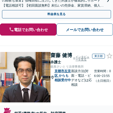
の経験も豊富】債権回収に注力してきた弁護士が徹底的にサポート
【電話相談可】【初回面談無料】未払いの売掛金、家賃滞納、個人間
のお金の貸し借りなど【関西エリア対応】
料金表を見る
電話でお問い合わせ
メールでお問い合わせ
齋藤 健博
東京都
インタビュ
ーを見る
弁護士
銀座さいとう法律事務所
京都市左京
面談方法(対
営業時間：0
区
からも
面・電話・ビ
6:00~23:55
相談受付中
デオなど)は応
（土日祝日）
相談