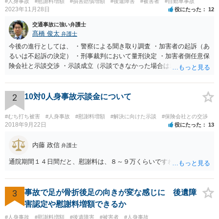
#人身事故
#慰謝料増額
#損害賠償増額
#後遺障害
#被害者
#自動車事故
2023年11月28日
役にたった
12
交通事故に強い弁護士
髙橋 俊太
弁護士
今後の進行としては、 ・警察による聞き取り調査 ・加害者の起訴（あ
るいは不起訴の決定） ・刑事裁判において量刑決定 ・加害者側任意保
険会社と示談交渉 ・示談成立（示談できなかった場合は裁判） となり
ます。なお、警察では、お母様の生前のご様子やご遺族の被害感情、
加害者に対する処罰感情など尋ねられるはずですので、率直にお答え
になるとよいと思います。
2
10対0人身事故示談金について
#むち打ち被害
#人身事故
#慰謝料増額
#解決に向けた示談
#保険会社との交渉
2018年9月22日
役にたった
13
内藤 政信
弁護士
通院期間１４日間だと、慰謝料は、８～９万くらいですね。
3
事故で足が骨折後足の向きが変な感じに 後遺障
害認定や慰謝料増額できるか
#人身事故
#慰謝料増額
#後遺障害
#被害者
#人身事故