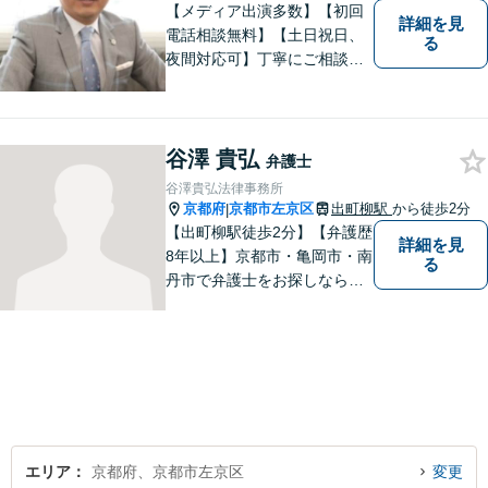
【メディア出演多数】【初回
詳細を見
電話相談無料】【土日祝日、
る
夜間対応可】丁寧にご相談を
お聞きして、事件に応じた最
適の解決と明朗な弁護士費用
をご提案。お客様の権利と人
格を徹底的に守ります！
谷澤 貴弘
弁護士
谷澤貴弘法律事務所
京都府
京都市左京区
出町柳駅
から徒歩2分
|
【出町柳駅徒歩2分】【弁護歴
詳細を見
8年以上】京都市・亀岡市・南
る
丹市で弁護士をお探しならご
相談を！親しみやすく、事件
解決に向けてフットワーク軽
く行動できることが強みで
す。一人でも多くの方のお役
に立てるよう、尽力いたしま
す！
エリア
京都府、京都市左京区
変更