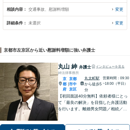
相談内容
交通事故、慰謝料増額
変更
詳細条件
未選択
変更
京都市左京区から近い慰謝料増額に強い弁護士
丸山 紳
弁護士
インタビューを見る
紳法律事務所
丸太町駅
営業時間：09:30
京
京都
~18:00（平日）
都
市中
から徒歩5
|
府
京区
分
【初回面談40分無料】依頼者様にとっ
て「最良の解決」を目指した弁護活動
を行います。離婚男女問題／相続／不
動産／刑事事件／いじめ学校問題など
に対応しています【丸太町駅5分】