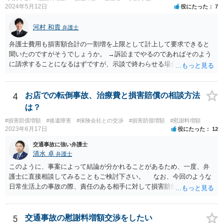
2024年5月12日
役にたった
7
河村 和貴
弁護士
弁護士費用も損害額合計の一割増を上限として計上して要求できると
聞いたのですがそうでしょうか。 →訴訟までやるのであればそのよう
に請求することになるはずですが、示談で終わらせる場合には、そこ
は譲歩させられることが多いように思います。 LAC基準の弁護士さん
ならほとんど充足できるか多くが返ってくるイメージなので頼むのも
いいかなと思うのですが。 →LAC基準でもそうかもしれませんし、交
4
お店での転倒事故、治療費と損害賠償の相談方法
通事故事案ではより定額の費用としている法律事務所も多いように思
は？
います。費用面も含めて、弁護士さんを検討してみるとよいかもしれ
#損害賠償増額
#後遺障害
#保険会社との交渉
#損害賠償増額
#慰謝料増額
ませんね。 かなり具体的な話も多くなっているので、法律事務所に問
2023年6月17日
役にたった
12
い合わせてみるとよいと思います。
交通事故に強い弁護士
清水 卓
弁護士
このように、事案によって結論が分かれることがあるため、一度、弁
護士に直接相談してみることもご検討下さい。 なお、今回のような
日常生活上の事故の際、責任のある相手に対して損害賠償請求する際
の弁護士費用がご加入の保険から出る特約が付いている場合がありま
す（ご自宅の火災保険や自動車の任意保険等を確認してみて下さい。
加入したつもりがなくても、確認してみたら付いていたということが
5
交通事故の慰謝料増額交渉をしたい