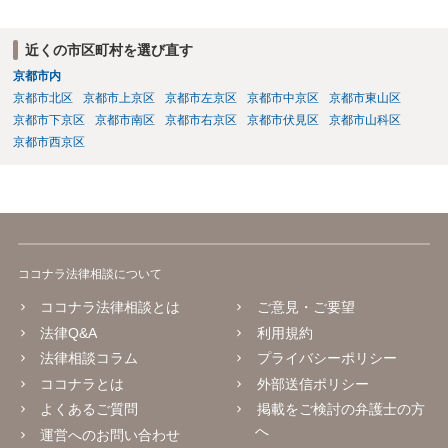
場合の相場は税抜2万円くらいですので、あなたの事件に50時間以上費
やしているのであれば排除額ベースの成功報酬が支払われないと弁護
近くの市区町村を選び直す
士にとっては割りの悪い事件ということになるかと存じます。
京都市内
京都市北区
京都市上京区
京都市左京区
京都市中京区
京都市東山区
京都市下京区
京都市南区
京都市右京区
京都市伏見区
京都市山科区
京都市西京区
ココナラ法律相談について
ココナラ法律相談とは
ご意見・ご要望
法律Q&A
利用規約
法律相談コラム
プライバシーポリシー
ココナラとは
外部送信ポリシー
よくあるご質問
掲載をご検討の弁護士の方
へ
運営へのお問い合わせ