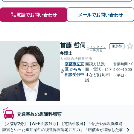
電話でお問い合わせ
メールでお問い合わせ
首藤 哲伺
東京都
インタビュ
ーを見る
弁護士
大田総合法律事務所
京都市左京
面談方法(対
営業時間：0
区
からも
面・電話・ビデ
9:00~19:00
相談受付中
オなど)は応相
（平日）
談
交通事故の慰謝料増額
【大森駅2分】【WEB面談対応】【電話相談可】「骨折や高次脳機能
障害といった重症案件の後遺障害認定に注力」「賠償金が増額した事