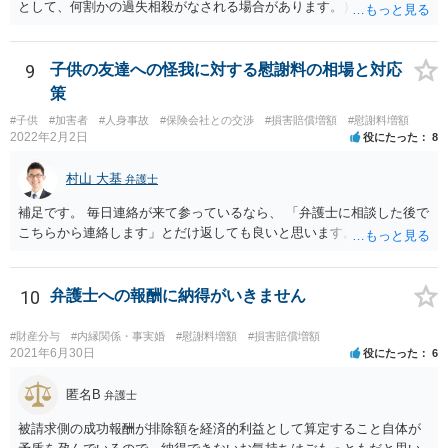
れるかという問題はありますが、事故後に事故に関連した支出に関し
として、何割かの過失相殺がなされる場合があります。） 注意義務違
ては、領収書をもらい保存しておきましょう。
反の有無は、当時の個別具体的な事情により判断されます。 例えば、
床材等の性質、清掃により濡れるなどしてどの程度滑りやすくなって
いたか（清掃の仕方）、当日の天候、店内の混雑具合や客の動線、店
9
子供の友達への怪我に対する慰謝料の相場と対応
員による注意喚起の有無、過去に同様の事故があったか否か…などな
策
ど、様々な要素を見ていく必要があります。 一度弁護士にご相談され
#子供
#加害者
#人身事故
#保険会社との交渉
#損害賠償増額
#慰謝料増額
ることをオススメします。 なお、治療費も損害賠償に含まれますが、
2022年2月2日
役にたった
8
慰謝料など、具体的な損害賠償算定の仕方についても、ご相談なさる
とよいと思います。 お大事になさってください。
村山 大基
弁護士
補足です。 毎日連絡が来て参っているなら、 「弁護士に相談した後で
こちらから連絡します」とだけ返しても良いと思います。
10
弁護士への報酬に納得がいきません
#財産分与
#内縁関係・事実婚
#慰謝料増額
#損害賠償増額
2021年6月30日
役にたった
6
匿名B
弁護士
被請求側の成功報酬が排除額を経済的利益として算定すること自体が