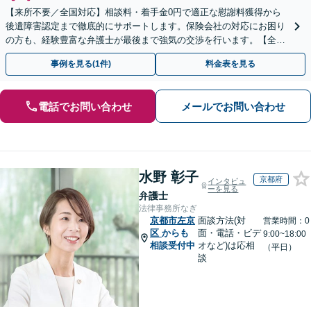
【来所不要／全国対応】相談料・着手金0円で適正な慰謝料獲得から
後遺障害認定まで徹底的にサポートします。保険会社の対応にお困り
の方も、経験豊富な弁護士が最後まで強気の交渉を行います。【全国
13拠点】お気軽にご相談ください。
事例を見る(1件)
料金表を見る
電話でお問い合わせ
メールでお問い合わせ
水野 彰子
京都府
インタビュ
ーを見る
弁護士
法律事務所なぎ
京都市左京
面談方法(対
営業時間：0
区
からも
面・電話・ビデ
9:00~18:00
相談受付中
オなど)は応相
（平日）
談