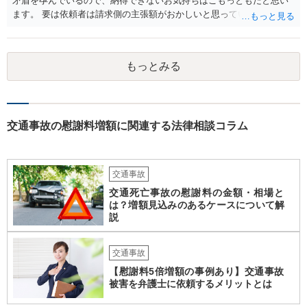
矛盾を孕んでいるので、納得できないお気持ちはごもっともだと思い
ます。 要は依頼者は請求側の主張額がおかしいと思っているからこそ
弁護士を頼んでいて、弁護士も請求側の主張額がおかしいことを主張
しておきながら、成功報酬の請求の段になるとその「おかしい」請求
側の主張額を基準にして排除額を経済的利益として成功報酬を算定す
もっとみる
るのは、二枚舌との誹りを受けても仕方がない面もあるように思いま
す。 ですので、被請求側の弁護士は、タイムチャージを併用したり、
対応継続月毎に報酬を受けたり、出廷日当で調整したり、できるだけ
排除額ベースの成功報酬の割合を落としていった方が良いようにも思
いますが、そうなってくると弁護士に勝訴インセンティブが働きにく
交通事故の慰謝料増額に関連する法律相談コラム
くなるのがなかなか難しいところです。 二枚舌を避けつつ、勝訴イン
センティブも確保するためには、請求側の主張額を鵜呑みにした排除
額ベースとするのではなく、弁護士として反対の立場であれば、２～
交通事故
３割くらいの確率で認められそうな金額がいくらくらいかを提示した
上で、そこからの排除額ベースとすることも考えられますが、それだ
交通死亡事故の慰謝料の金額・相場と
は？増額見込みのあるケースについて解
と弱気な弁護士だと思われたり、先生は私の主張を分かってくれてい
説
ないと目くじらを立てる依頼者もいそうなので、やはり難点がありま
す。 個人的には、着手金の割合を高めて、タイムチャージ併用型にし
たり、長期化した場合は追加着手金を請求できるようにしたりして最
交通事故
悪排除額ベースの成功報酬はもらえなくても気にしないというのが良
【慰謝料5倍増額の事例あり】交通事故
いように思っています。 いずれにせよ、どういう形をとるにせよ、支
被害を弁護士に依頼するメリットとは
払う報酬額はあまり変わらないと思いますので、そのとおりに支払っ
ても損にはならないはずです。 基本的に弁護士に1時間動いてもらう