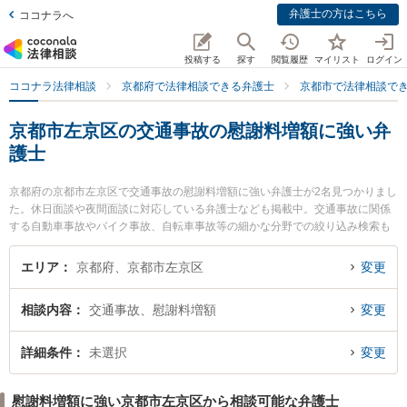
弁護士の方はこちら
ココナラへ
投稿する
探す
閲覧履歴
マイリスト
ログイン
ココナラ法律相談
京都府で法律相談できる弁護士
京都市で法律相談で
京都市左京区の交通事故の慰謝料増額に強い弁
護士
京都府の京都市左京区で交通事故の慰謝料増額に強い弁護士が2名見つかりまし
た。休日面談や夜間面談に対応している弁護士なども掲載中。交通事故に関係
する自動車事故やバイク事故、自転車事故等の細かな分野での絞り込み検索も
でき便利です。特に角田龍平の法律事務所の角田 龍平弁護士や谷澤貴弘法律事
務所の谷澤 貴弘弁護士のプロフィール情報や弁護士費用、強みなどが注目され
エリア
京都府、京都市左京区
変更
ています。『京都市左京区で土日や夜間に発生した交通事故の慰謝料増額のト
ラブルを今すぐに弁護士に相談したい』『交通事故の慰謝料増額のトラブル解
相談内容
交通事故、慰謝料増額
変更
決の実績豊富な近くの弁護士を検索したい』『初回相談無料で交通事故の慰謝
料増額を法律相談できる京都市左京区内の弁護士に相談予約したい』などでお
困りの相談者さんにおすすめです。
詳細条件
未選択
変更
慰謝料増額に強い京都市左京区から相談可能な弁護士