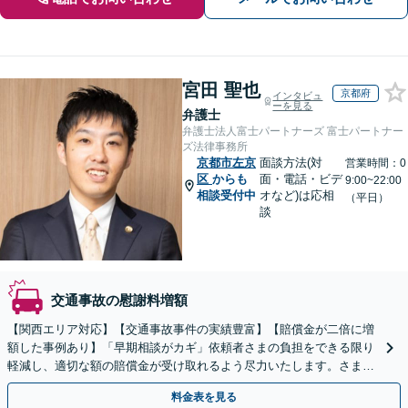
宮田 聖也
京都府
インタビュ
ーを見る
弁護士
弁護士法人富士パートナーズ 富士パートナー
ズ法律事務所
京都市左京
面談方法(対
営業時間：0
区
からも
面・電話・ビデ
9:00~22:00
相談受付中
オなど)は応相
（平日）
談
交通事故の慰謝料増額
【関西エリア対応】【交通事故事件の実績豊富】【賠償金が二倍に増
額した事例あり】「早期相談がカギ」依頼者さまの負担をできる限り
軽減し、適切な額の賠償金が受け取れるよう尽力いたします。さまざ
まな角度から示談の提案をおこない、利益の最大化を目指す
料金表を見る