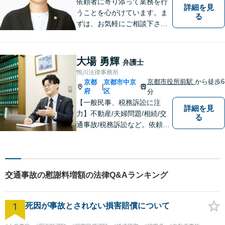
依頼者に寄り添って業務を行
詳細を見
うことを心がけています。ま
る
ずは、お気軽にご相談下さ
い。
大場 勇輝
弁護士
鴨川法律事務所
京都市役所前駅
から徒歩6
京都
京都市中京
|
府
区
分
【一般民事、税務訴訟に注
詳細を見
力】不動産/夫婦問題/相続/交
る
通事故/税務訴訟など。依頼者
の話に耳を傾け、それぞれの
悩みに応じた最良の選択肢を
提案できるよう尽力していま
す。【「京都市役所前駅」3番
交通事故の慰謝料増額の法律Q&Aランキング
出口6分】【駐車場あり】
1
死因が事故とされない損害賠償について