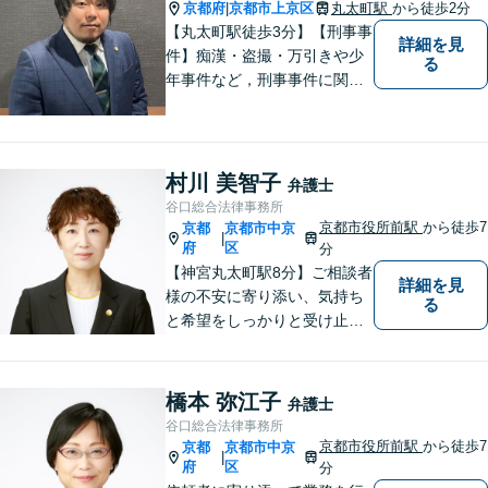
す。まずはご相談ください。
京都府
京都市上京区
丸太町駅
から徒歩2分
|
【完全個室】
【丸太町駅徒歩3分】【刑事事
詳細を見
件】痴漢・盗撮・万引きや少
る
年事件など，刑事事件に関す
ることであれば幅広く対応で
きます。年間250件以上のご
相談に対応していた経験があ
ります。家族が逮捕されてし
村川 美智子
弁護士
まった場合もご相談くださ
谷口総合法律事務所
い。初回接見サービスも行っ
京都市役所前駅
から徒歩7
京都
京都市中京
|
ています。
府
区
分
【神宮丸太町駅8分】ご相談者
詳細を見
様の不安に寄り添い、気持ち
る
と希望をしっかりと受け止め
ます。解決の道筋を丁寧に示
し、納得と安心につながるよ
う真摯にサポートします。ど
橋本 弥江子
弁護士
うぞお気軽にお話しくださ
谷口総合法律事務所
い。【完全個室で相談可】
京都市役所前駅
から徒歩7
京都
京都市中京
|
【地域密着型の法律事務所】
府
区
分