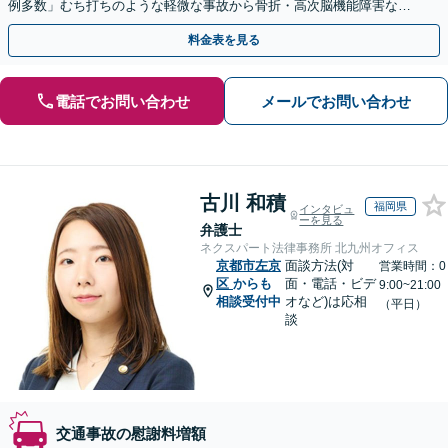
例多数」むち打ちのような軽微な事故から骨折・高次脳機能障害など
の重症事故まで、事故の規模に関わらず対応いたします
料金表を見る
電話でお問い合わせ
メールでお問い合わせ
古川 和積
福岡県
インタビュ
ーを見る
弁護士
ネクスパート法律事務所 北九州オフィス
京都市左京
面談方法(対
営業時間：0
区
からも
面・電話・ビデ
9:00~21:00
相談受付中
オなど)は応相
（平日）
談
交通事故の慰謝料増額