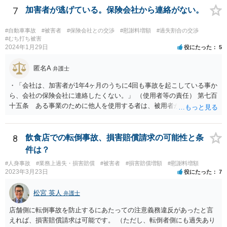
7
加害者が逃げている。保険会社から連絡がない。
#自動車事故
#被害者
#保険会社との交渉
#慰謝料増額
#過失割合の交渉
#むち打ち被害
2024年1月29日
役にたった
5
匿名A
弁護士
・「会社は、加害者が1年4ヶ月のうちに4回も事故を起こしている事か
ら、会社の保険会社に連絡したくない。」 （使用者等の責任） 第七百
十五条 ある事業のために他人を使用する者は、被用者がその事業の
執行について第三者に加えた損害を賠償する責任を負う。ただし、使
用者が被用者の選任及びその事業の監督について相当の注意をしたと
き、又は相当の注意をしても損害が生ずべきであったときは、この限
8
飲食店での転倒事故、損害賠償請求の可能性と条
りでない。 会社側の言い分に付き合わず、会社側への請求をお考えな
件は？
さったほうがよろしいかもしれません。加害ドライバーの任意保険が
#人身事故
#業務上過失・損害賠償
#被害者
#損害賠償増額
#慰謝料増額
本件に使えるか、使おうとするかが定かではありませんので。「1年4
2023年3月23日
役にたった
7
ヶ月のうちに4回も事故」の事実は、会社から加害ドライバーへの責任
転嫁のような発言ですが、上記ただし書との関連で言えば、会社側が
松宮 英人
弁護士
「相当の注意」をしていなかった証左でしょう。 今後の対応ですが、
事故証明書を速やかに取得すべきです。 病院で治療を受ける際、第三
店舗側に転倒事故を防止するにあたっての注意義務違反があったと言
者行為による傷病届を出す必要があります。 最終的にどこまで認めら
えれば、損害賠償請求は可能です。 （ただし、転倒者側にも過失あり