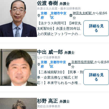
ちろんのこと、皆様が持たれ
佐渡 春樹
弁護士
ている不安を少しでも解消し
弁護士法人佐渡・藤本法律事務所
てまいりたいと考えていま
神宮丸太町駅
から徒歩6
京都
京都市中京
|
す。
府
区
分
【法テラス利用可】【神宮丸
詳細を見
太町駅6分】弁護士歴35年以
る
上の実績とフットワークのダ
ブルサポート。小規模法律事
務所ならではのアットホーム
な雰囲気を心がけています。
中出 威一郎
弁護士
安心して気軽にご相談くださ
なかで法律事務所
い。
京都市役所前駅
から徒歩8
京都
京都市中京
|
府
区
分
【二条城前駅3分】【民事・刑
詳細を見
事・企業法務など幅広く対
る
応！】本来守られるべき権
利・利益を失うことが無いよ
う、これまでの経験を活かし
弁護してまいります。お一人
杉野 高正
弁護士
お一人の心情に寄り添いま
濱総合法律事務所