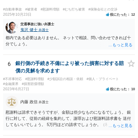
ありますので）。
#自動車事故
#被害者
#慰謝料増額
#むち打ち被害
#保険会社との交渉
2025年10月23日
役にたった
12
交通事故に強い弁護士
鬼沢 健士
弁護士
都内である必要はありません。 ネットで相談、問い合わせできれば十
分でしょう。
6
銀行側の手続き不備により被った損害に対する賠
償の見解を求めます
#不祥事対応
#慰謝料増額
#少額訴訟の相談・依頼
#個人・プライベート
#金融業界
#損害賠償増額
2023年6月27日
役にたった
10
内藤 政信
弁護士
慰謝料は請求できそうですが、金額は些少なものになるでしょう。 銀
行に対して、従前の経緯を集約して、謝罪および慰謝料請求書を 送付
してもいいでしょう。 5万円ほどの請求でしょうか。（私見）