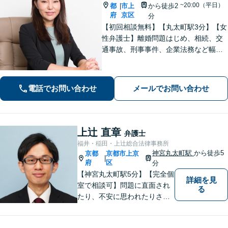
~20:00（平日）
都
市上
から徒歩2
|
府
京区
分
【初回相談無料】【丸太町駅3分】【女
性弁護士】離婚問題はじめ、相続、交
通事故、刑事事件、企業法務など幅広
く対応しております。法律の専門家と
して問題解決まで手厚くサポートいた
します。【完全個室】
電話でお問い合わせ
メールでお問い合わせ
上辻 直章
弁護士
福井・稲田・上辻総合法律事務所
神宮丸太町駅
から徒歩5
京都
京都市上京
|
府
区
分
【神宮丸太町駅5分】【完全個
詳細を見
室で相談可】問題に直面され
る
たり、不安に思われたりされ
ている方々のサポートを行
い、問題を解決することはも