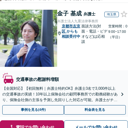
金子 基成
弁護士
埼玉県
弁護士法人九重法律事務所
京都市左京
面談方法(対
営業時間：0
区
からも
面・電話・ビデ
9:00~17:00
相談受付中
オなど)は応相
（平日）
談
交通事故の慰謝料増額
【全国対応】【初回無料｜弁護士特約OK】弁護士3名で3,000件以上
の交通事故の実績！10年以上保険会社の顧問事務所での勤務経験があ
り、保険会社側の主張を予測し先回りした対応が可能。弁護士がチー
ムとなり示談交渉、休業損害、後遺障害等に対応。
事例を見る(4件)
料金表を見る
電話でお問い合わせ
メールでお問い合わせ