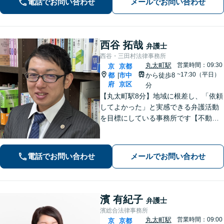
電話でお問い合わせ
メールでお問い合わせ
西谷 拓哉
弁護士
西谷・三田村法律事務所
丸太町駅
営業時間：09:30
京
京都
~17:30（平日）
都
市中
から徒歩8
|
府
京区
分
【丸太町駅8分】地域に根差し、「依頼
してよかった」と実感できる弁護活動
を目標にしている事務所です【不動
産・住まい】宅地建物取引士の試験に
合格、不動産分野の取扱実績あり【相
続・遺言】相談者さまに寄り添い、円
電話でお問い合わせ
メールでお問い合わせ
滑な相続を目指します
濱 有紀子
弁護士
濱総合法律事務所
丸太町駅
営業時間：09:00
京
京都