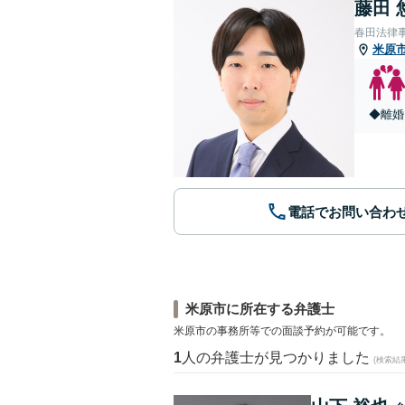
藤田 
春田法律
米原
◆離婚
電話でお問い合わ
米原市に所在する弁護士
米原市の事務所等での面談予約が可能です。
1
人の弁護士が見つかりました
(検索結