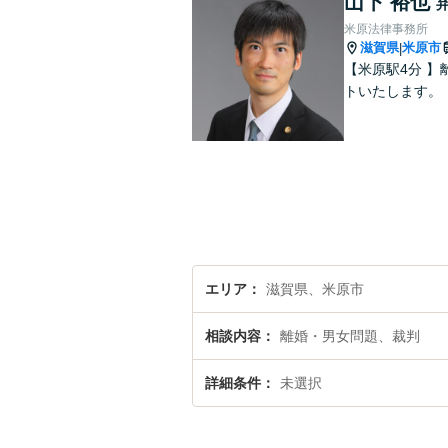
山下 裕也
米原法律事務所
滋賀県
米原市
|
【米原駅4分 
トいたします。
エリア
滋賀県、米原市
相談内容
離婚・男女問題、裁判
詳細条件
未選択