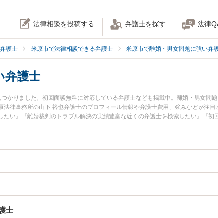
法律相談を投稿する
弁護士を探す
法律Q
弁護士
米原市で法律相談できる弁護士
米原市で離婚・男女問題に強い弁
い弁護士
見つかりました。初回面談無料に対応している弁護士なども掲載中。離婚・男女問
原法律事務所の山下 裕也弁護士のプロフィール情報や弁護士費用、強みなどが注目
したい』『離婚裁判のトラブル解決の実績豊富な近くの弁護士を検索したい』『初
談者さんにおすすめです。
護士