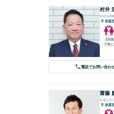
村井 
村井法律
米原
【全国
丁寧に
電話でお問い合わ
齋藤 
弁護士法人
米原