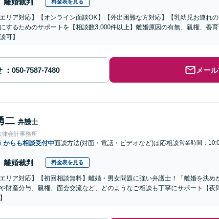
離婚裁判
料金表を見る
エリア対応】【オンライン面談OK】【外出困難な方対応】【乳幼児お連れ
にするためのサポートを【相談数3,000件以上】離婚原因の有無、親権、養
談可】
せ
メール
勇二
弁護士
法律会計事務所
市
からも相談受付中
面談方法(対面・電話・ビデオなど)は応相談
営業時間：10:0
離婚裁判
料金表を見る
エリア対応】【初回相談無料】離婚・男女問題に強い弁護士！「離婚を決め
や財産分与、親権、面会交流など、どのようなご相談も丁寧にサポート【夜間
】