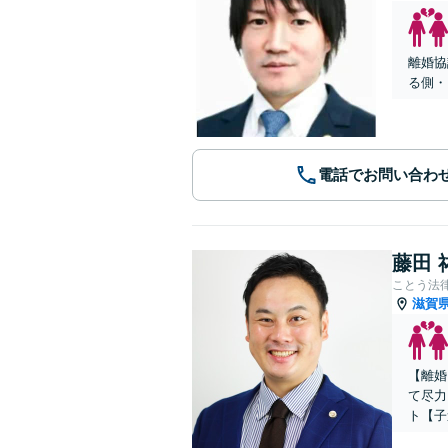
離婚協
る側・
電話でお問い合わ
藤田 
ことう法
滋賀
【離婚
て尽力
ト【子