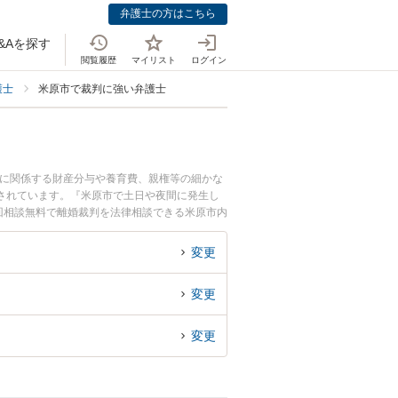
弁護士の方はこちら
&Aを探す
閲覧履歴
マイリスト
ログイン
護士
米原市で裁判に強い弁護士
題に関係する財産分与や養育費、親権等の細かな
されています。『米原市で土日や夜間に発生し
回相談無料で離婚裁判を法律相談できる米原市内
変更
変更
変更