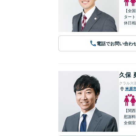
【全国
タート
休日相
電話でお問い合わ
久保 
クラルス
米原
【関西
慰謝料
全個室