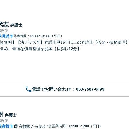
武志
弁護士
事務所
県
長浜市
営業時間：09:00~18:00（平日）
|
談無料】【法テラス可】弁護士歴15年以上の弁護士【借金・債務整理
含め、最適な債務整理を提案【長浜駅12分】
電話でお問い合わせ
樹
弁護士
事務所
県
彦根市
彦根駅
から徒歩7分
営業時間：09:30~21:00（平日）
|