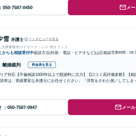
メー
夕雪
弁護士
インタビューを見る
人法律事務所ロイヤーズ・ハイ 堺オフィス
市
からも相談受付中
面談方法(対面・電話・ビデオなど)は応相談
営業時間：08:3
離婚裁判
料金表を見る
リア対応【不倫相談1000件以上で慰謝料に注力】【口コミ高評価多数】【
請求は、実績豊富な弁護士にお任せください。「浮気をされた側／してしま
せ
メール