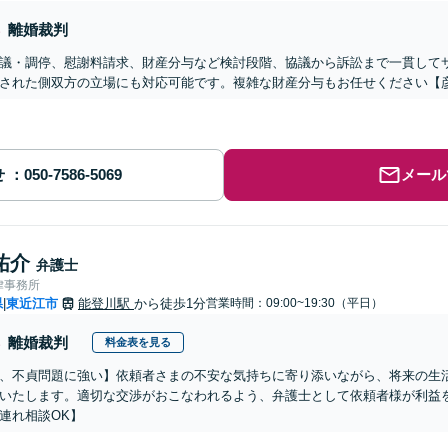
離婚裁判
議・調停、慰謝料請求、財産分与など検討段階、協議から訴訟まで一貫して
された側双方の立場にも対応可能です。複雑な財産分与もお任せください【
せ
メール
祐介
弁護士
律事務所
県
東近江市
能登川駅
から徒歩1分
営業時間：09:00~19:30（平日）
|
離婚裁判
料金表を見る
、不貞問題に強い】依頼者さまの不安な気持ちに寄り添いながら、将来の生
いたします。適切な交渉がおこなわれるよう、弁護士として依頼者様が利益
連れ相談OK】