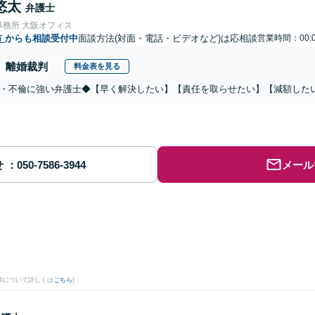
悠太
弁護士
事務所 大阪オフィス
市
からも相談受付中
面談方法(対面・電話・ビデオなど)は応相談
営業時間：00:0
離婚裁判
料金表を見る
・不倫に強い弁護士◆【早く解決したい】【責任を取らせたい】【減額した
せ
メール
果について詳しくは
こちら
)