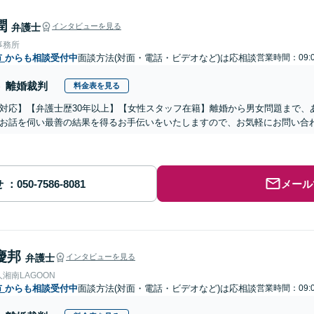
潤
弁護士
インタビューを見る
事務所
市
からも相談受付中
面談方法(対面・電話・ビデオなど)は応相談
営業時間：09:0
離婚裁判
料金表を見る
対応】【弁護士歴30年以上】【女性スタッフ在籍】離婚から男女問題まで、
お話を伺い最善の結果を得るお手伝いをいたしますので、お気軽にお問い合
せ
メール
慶邦
弁護士
インタビューを見る
湘南LAGOON
市
からも相談受付中
面談方法(対面・電話・ビデオなど)は応相談
営業時間：09:0