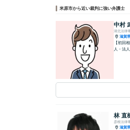
米原市から近い裁判に強い弁護士
中村 
湖北法律
滋賀
【初回相
人・法人
林 直
彦根法律
滋賀