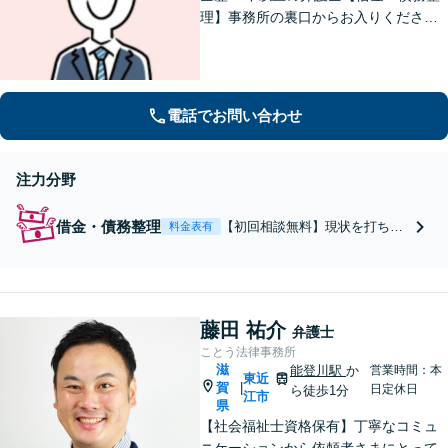
理】事務所の裏口からお入りくださ
い。個人・法人含め、最適な債務整理
を提案【長浜駅12分】
電話でお問い合わせ
注力分野
借金・債務整理
【初回相談無料】現状を打ち明
料金表有
けて、気持ちをラクに【長浜駅
12分】【弁護士歴15年以上】
【秘密厳守】【個人・法人に対
応】自己破産や個人再生、任意
藤田 祐介
整理など、それぞれのメリット
弁護士
やデメリットをお伝えした上で
ことう法律事務所
適切な方法を考えていきます
滋
能登川駅
か
営業時間：本
東近
【法テラス可】
賀
|
日定休日
ら徒歩1分
江市
県
【社会福祉士資格保有】丁寧なコミュ
ニケーションから依頼者さまにとって