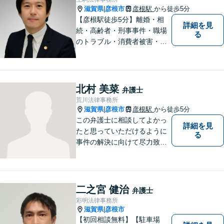
滋賀県
彦根市
彦根駅
う尽力いたします。お
から徒歩5分
|
早めにご相談ください
【彦根駅徒歩5分】離婚・相
詳細を見
【分割払い対応可能】
続・高齢者・刑事事件・職場
る
のトラブル・消費者被害・法
人倒産などはお任せくださ
い。法人・個人問わず幅広い
案件を取り扱っています。
北村 美菜
弁護士
荒川法律事務所
滋賀県
彦根市
彦根駅
から徒歩5分
|
この弁護士に相談してよかっ
詳細を見
たと思っていただけるように
る
事件の解決に向けて尽力致し
ます。
二之宮 健治
弁護士
彩明法律事務所
滋賀県
彦根市
|
【初回相談無料】【駐車場