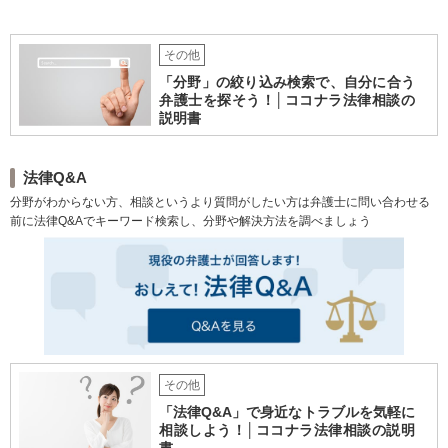
化。生まれ育った地元の皆さ
まに、不安を和らげベストな
解決策を提供します「迅速丁
その他
寧」【無料相談有・駐車場完
「分野」の絞り込み検索で、自分に合う
備】【英語対応可】
弁護士を探そう！│ココナラ法律相談の
説明書
法律Q&A
分野がわからない方、相談というより質問がしたい方は弁護士に問い合わせる
前に法律Q&Aでキーワード検索し、分野や解決方法を調べましょう
その他
「法律Q&A」で身近なトラブルを気軽に
相談しよう！│ココナラ法律相談の説明