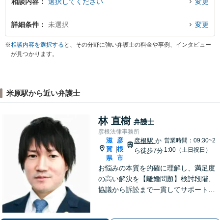
相談内容
選択してください
変更
詳細条件
未選択
変更
※
相談内容を選択する
と、その分野に強い弁護士の料金や事例、インタビュー
が見つかります。
米原駅から近い弁護士
林 直樹
弁護士
彦根法律事務所
滋
彦
彦根駅
か
営業時間：09:30~2
賀
根
|
1:00（土日祝日）
ら徒歩7分
県
市
お悩みの本質を的確に理解し、満足度
の高い解決を【離婚問題】検討段階、
協議から訴訟まで一貫してサポート
【インターネット】投稿・書き込み削
除、発信者情報開示請求、損害賠償請