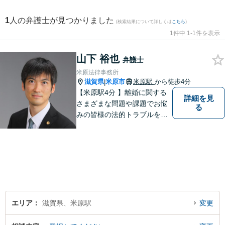
1
人の弁護士が見つかりました
(検索結果について詳しくは
こちら
)
1件中 1-1件を表示
山下 裕也
弁護士
米原法律事務所
滋賀県
米原市
米原駅
から徒歩4分
|
【米原駅4分 】離婚に関する
詳細を見
さまざまな問題や課題でお悩
る
みの皆様の法的トラブルを迅
速かつ親身にサポートいたし
ます。
エリア
滋賀県、米原駅
変更