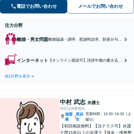
求など幅広く対応【オンライン面談】
電話でお問い合わせ
メールでお問い合わせ
【彦根駅7分】
注力分野
離婚・男女問題
離婚協議・調停、慰謝料請求、財産分与な
ど検討段階、協議から訴訟まで一貫してサ
ポートします。不貞慰謝料の請求する側・
された側双方の立場にも対応可能です。複
インターネット
【オンライン面談可】誹謗中傷の書き込み
雑な財産分与もお任せください【彦根駅7
削除、発信者情報開示請求、名誉毀損によ
分】
る損害賠償請求、犯罪記事の削除など。イ
他1分野を表示
ンターネットトラブルは早期相談が重要！
放置をせずにお早めにご相談ください【休
日・夜間面談OK】【彦根駅7分】
中村 武志
弁護士
湖北法律事務所
滋賀
長浜
営業時間：10:30~16:30（土
|
県
市
曜日）
【初回相談無料】【法テラス可】弁護
士歴15年以上の弁護士【借金・債務整