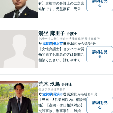
詳細を見
有】彦根市の弁護士の二之宮
る
健治です。元監察官、元公務
員の経歴を活かし、皆様のト
ラブル解決をしっかりサポー
トいたします。
湯坐 麻里子
弁護士
弁護士法人新白河総合法律事務所 長浜事務所
滋賀県
長浜市
長浜駅
から徒歩4分
|
【女性弁護士】セクハラや労
詳細を見
働問題でお悩みの方は是非ご
る
相談ください。話しやすく相
談しやすい弁護士です。
荒木 玖鳥
弁護士
長浜アラ法律事務所
滋賀県
長浜市
長浜駅
から徒歩10分
|
【当日～3営業日以内に相談可
詳細を見
能】【夜間・休日相談対応】
る
交通事故、刑事事件、離婚・