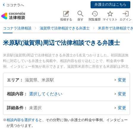
弁護士の方はこちら
ココナラへ
投稿する
探す
閲覧履歴
マイリスト
ログイン
ココナラ法律相談
滋賀県で法律相談できる弁護士
米原市で法律相談で
米原駅(滋賀県)周辺で法律相談できる弁護士
米原駅(滋賀県)周辺で法律相談できる弁護士が1名見つかりました。初回面談無
料に対応している弁護士も掲載中。相談内容を絞り込むことで、料金表や事
例、インタビュー有無が表示できます。滋賀県米原市に所在する米原駅はJR北
陸本線(米原～金沢)、JR東海道本線(岐阜～美濃赤坂・米原)、琵琶湖線、近江鉄
道本線が利用可能なターミナル駅です。多くの弁護士から探したいときはお近
エリア
滋賀県、米原駅
変更
くや同一路線のより大きな駅も追加選択して探すと良いでしょう。特に米原法
律事務所の山下 裕也弁護士のプロフィール情報や弁護士費用、強みなどが注目
相談内容
選択してください
変更
されています。『歯科治療ミスのトラブルを勤務先から通いやすい米原駅周辺
に事務所を構える弁護士に面談予約したい』『歯科治療ミスのトラブル解決の
実績豊富な米原駅近くの弁護士を検索したい』『初回無料で歯科治療ミスを法
詳細条件
未選択
変更
律相談できる米原駅付近の弁護士に面談予約したい』などでお困りの相談者さ
んにおすすめです。
※
相談内容を選択する
と、その分野に強い弁護士の料金や事例、インタビュー
が見つかります。