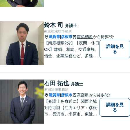
男女問題に注力しておりま
す。まずはお気軽にご相談く
ださい。
鈴木 司
弁護士
南彦根法律事務所
滋賀県
彦根市
南彦根駅
から徒歩2分
|
【南彦根駅2分】【夜間・休日
詳細を見
OK】離婚、相続、交通事故、
る
借金、企業法務など、多種多
様なご相談にお応えしており
ます。スピード感を持った対
応と密なコミュニケーション
をモットーに、皆様それぞれ
石田 拓也
弁護士
に合った解決を図ってまいり
石田法律事務所
ます。お気軽にご相談くださ
滋賀県
彦根市
高宮駅
から徒歩8分
|
い。
【弁護士を身近に】関西全域
詳細を見
対応可能【注力エリア：彦根
る
市、長浜市、米原市、東近江
市、近江八幡市】日常で起こ
り得る法律問題の解決へ特