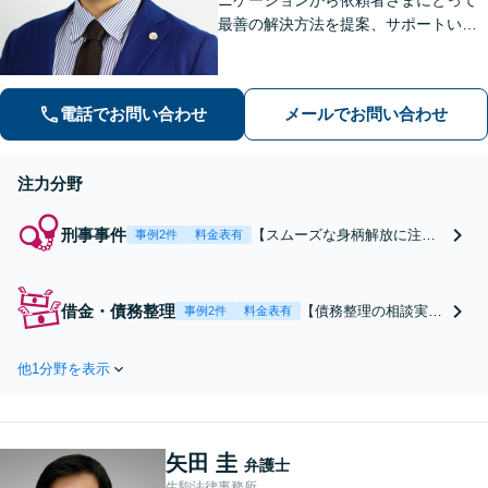
最善の解決方法を提案、サポートいた
します。刑事事件での身柄解放、債務
整理の実績多数。法律だけではなく、
福祉や医療と連携し垣根を超えて解決
電話でお問い合わせ
メールでお問い合わせ
へと導きます。【休日、夜間対応可
能】
注力分野
刑事事件
【スムーズな身柄解放に注
事例2件
料金表有
力】【駐車場あり】【休日、
夜間相談可能】家族の不安な
気持ちに配慮しながら、今後
借金・債務整理
【債務整理の相談実績
事例2件
料金表有
どのような手続きを踏めばよ
多数】苦しい生活を立
いか丁寧に説明します。依頼
て直すために、依頼者
者さまの味方となり権利を守
他1分野を表示
さまの状況にあった債
っていきますので、お早めに
務整理の手段をご提案
ご相談ください。
いたします。お話をし
っかり伺ったうえで、
矢田 圭
債務の問題を解決し安
弁護士
心して生活が送れるよ
生駒法律事務所