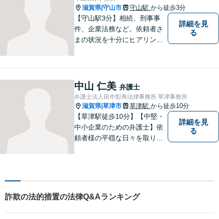
滋賀県
守山市
守山駅
から徒歩3分
|
【守山駅3分】相続、刑事事
詳細を見
件、企業法務など。依頼者さ
る
まの状況を十分にヒアリング
し、あらゆる観点から解決策
をご提案してまいります。丁
寧に、迅速に、柔軟に対応し
ます。お気軽にご相談くださ
中山 仁美
弁護士
い【隣接駐車場あり】
弁護士法人田中彰寿法律事務所 草津事務所
滋賀県
草津市
草津駅
から徒歩10分
|
【草津駅徒歩10分】【中堅・
詳細を見
中小企業のための弁護士】依
る
頼者様の平穏な日々を取り戻
すため、丁寧で迅速なリーガ
ルサービスをお届けします。
専門家ネットワークを駆使し
て、スピード感のあるシーム
レスな対応を実現します。
詐欺の法的措置の法律Q&Aランキング