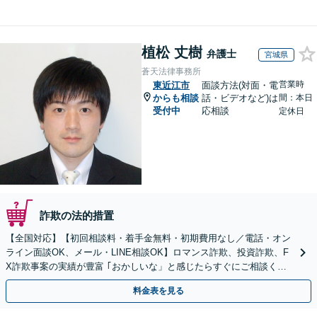
植松 丈樹
弁護士
宮城県
蒼天法律事務所
営業時
東近江市
面談方法(対面・電
からも相談
話・ビデオなど)は
間：本日
受付中
応相談
定休日
詐欺の法的措置
【全国対応】【初回相談料・着手金無料・初期費用なし／電話・オン
ライン面談OK、メール・LINE相談OK】ロマンス詐欺、投資詐欺、F
X詐欺事案の実績が豊富 ｢おかしいな」と感じたらすぐにご相談くだ
さい。
料金表を見る