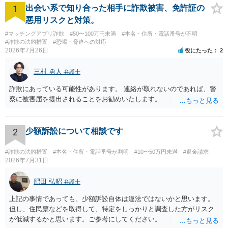
1
出会い系で知り合った相手に詐欺被害、免許証の
悪用リスクと対策。
#マッチングアプリ詐欺
#50〜100万円未満
#本名・住所・電話番号が不明
#詐欺の法的措置
#恐喝・脅迫への対応
2026年7月26日
役にたった
2
三村 勇人
弁護士
詐欺にあっている可能性があります。 連絡が取れないのであれば、警
察に被害届を提出されることをお勧めいたします。
2
少額訴訟について相談です
#詐欺の法的措置
#本名・住所・電話番号が判明
#10〜50万円未満
#返金請求
2026年7月31日
肥田 弘昭
弁護士
上記の事情であっても、少額訴訟自体は違法ではないかと思います。
但し、住民票などを取得して、特定をしっかりと調査した方がリスク
が低減するかと思います。ご参考にしてください。