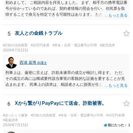
初めまして。 ご相談内容を拝見しました。 まず、相手方の携帯電話番
号が分かっているのであれば、契約者情報の照会を行い、住民票を取
得することで身元を特定できる可能性はあります。 ただ、他人名義の
携帯電話であるなどした場合には特定に結びつけることは難しいとこ
ろです。 LINEについても、詐欺の事案であれば照会できる可能性はあ
りますが、携帯電話の番号を経由する方法より難しくなります。 身元
5
友人との金銭トラブル
を特定した後は、返金の理屈があるかどうかを確認していきます。 基
本的に贈与に該当する場合には返金請求ができません。 詐欺を含め、
#詐欺の法的措置
#10万円未満
#本名・住所・電話番号が不明
#架空請求
当方に返金の理屈があるかどうかを確認していきます。 さらに、渡し
2026年7月22日
た金額について、裏付けがあるかどうかも精査します。 上記を経て、
身元の特定、返金の理屈があると判断できるのであれば、まずは交渉
西浦 嘉博
弁護士
からスタートすることになるでしょう。 ご理解のとおり、詐欺である
刑事上は、厳密に言えば、詐欺未遂罪の成立が検討し得ます。 ただ、
ことの立証は簡単ではありません。 刑事事件化が出来るのであれば、
その成立の為には構成要件該当事実の客観的な証拠を要することが見
返金交渉で有利になる可能性がありますが、民事上の詐欺の立証以上
込まれます。 民事上の請求は、相談者さんに損害が生じていない以
に難しいところがあります。 こちらについては、一度、最寄りの警察
上、困難な様に思われます。 より詳細な事項についてお聞きになりた
署に被害相談をするようにしてください。 具体的な見通しに関して
い場合、最寄りの法律事務所での相談を検討ください。 上記、ご参考
は、証拠を拝見する必要があるため、直接弁護士にご相談された方が
ください。
6
Xから繋がりPayPayにて送金、詐欺被害。
良いかと思います。
#ぼったくり被害
#詐欺の法的措置
#本名・住所・電話番号が不明
#10万円未満
#返金請求
2026年7月15日
役にたった
1