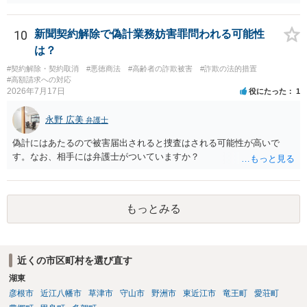
左右されることはありません。 ただし、「原告は被告に対し商品を返
品せよ」と判決文に書かれていなくても、 全額支払い判決の前提とし
て、契約不適合責任を理由に契約を解除してれば、 原状回復義務とし
10
新聞契約解除で偽計業務妨害罪問われる可能性
て、相談者さんは、商品の返品義務を負うことになります。 ただし、
は？
訴訟上何等かの形で、返品義務の有無が争われ争点化していたが、 結
#契約解除・契約取消
#悪徳商法
#高齢者の詐欺被害
#詐欺の法的措置
論として、返品義務が存在しないというような判断が判決理由中で下
#高額請求への対応
されていれば、 相手は返品請求を再度主張できない可能性はあります
2026年7月17日
役にたった
1
（信義則による主張制限）。
永野 広美
弁護士
偽計にはあたるので被害届出されると捜査はされる可能性が高いで
す。なお、相手には弁護士がついていますか？
もっとみる
近くの市区町村を選び直す
湖東
彦根市
近江八幡市
草津市
守山市
野洲市
東近江市
竜王町
愛荘町