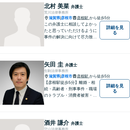
北村 美菜
弁護士
荒川法律事務所
滋賀県
彦根市
彦根駅
から徒歩5分
|
この弁護士に相談してよかっ
詳細を見
たと思っていただけるように
る
事件の解決に向けて尽力致し
ます。
矢田 圭
弁護士
生駒法律事務所
滋賀県
彦根市
彦根駅
から徒歩5分
|
【彦根駅徒歩5分】離婚・相
詳細を見
続・高齢者・刑事事件・職場
る
のトラブル・消費者被害・法
人倒産などはお任せくださ
い。法人・個人問わず幅広い
案件を取り扱っています。
酒井 謙介
弁護士
守山法律事務所