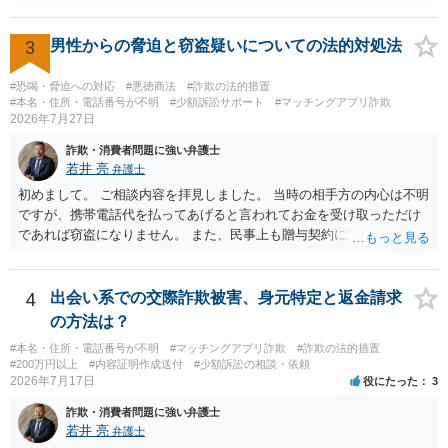
3
男性からの脅迫と窃盗疑いについての法的対処法
#恐喝・脅迫への対応
#悪徳商法
#詐欺の法的措置
#本名・住所・電話番号が不明
#少額訴訟サポート
#マッチングアプリ詐欺
2026年7月27日
詐欺・消費者問題に強い弁護士
若井 亮
弁護士
初めまして。 ご相談内容を拝見しました。 当時の相手方の内心は不明
ですが、携帯電話代を払ってあげると言われてお金を受け取っただけ
であれば窃盗になりません。 また、民事上も贈与契約に該当すると思
われるところ、返済の義務はありません。 これ以上のやり取りをせ
ず、可能であればブロックをするようにしてください。 ご不安であれ
ば、最寄りの警察署に相談をしても良いかもしれません。 以上、ご参
4
出会い系での交際詐欺被害、身元特定と返金請求
考になれば幸いです。
の方法は？
#本名・住所・電話番号が不明
#マッチングアプリ詐欺
#詐欺の法的措置
#200万円以上
#内容証明作成送付
#少額訴訟の相談・依頼
2026年7月17日
役にたった
3
詐欺・消費者問題に強い弁護士
若井 亮
弁護士