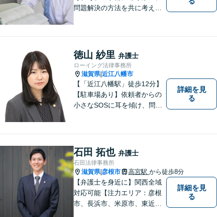
る
問題解決の方法を共に考える
場所です。「弁護士に相談す
べき悩みなのかわからない
方」も、ぜひお気軽にご相談
ください。
徳山 紗里
弁護士
ローイング法律事務所
滋賀県
近江八幡市
|
【「近江八幡駅」徒歩12分】
詳細を見
【駐車場あり】依頼者からの
る
小さなSOSに耳を傾け、問題
解決に導くことが出来る、そ
んな弁護士でありたいと考え
ております。 ぜひ一度私にご
相談ください。
石田 拓也
弁護士
石田法律事務所
滋賀県
彦根市
高宮駅
から徒歩8分
|
【弁護士を身近に】関西全域
詳細を見
対応可能【注力エリア：彦根
る
市、長浜市、米原市、東近江
市、近江八幡市】日常で起こ