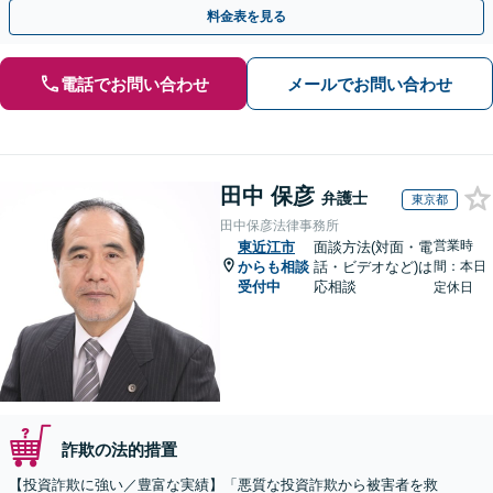
度ご相談ください【休日・夜間相談可】
料金表を見る
電話でお問い合わせ
メールでお問い合わせ
田中 保彦
弁護士
東京都
田中保彦法律事務所
営業時
東近江市
面談方法(対面・電
からも相談
話・ビデオなど)は
間：本日
受付中
応相談
定休日
詐欺の法的措置
【投資詐欺に強い／豊富な実績】「悪質な投資詐欺から被害者を救