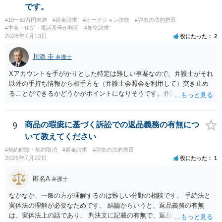
です。
#10〜50万円未満
#返金請求
#オークション詐欺
#詐欺の法的措置
#本名・住所・電話番号が判明
#架空請求
2026年7月13日
役にたった
2
川添 圭
弁護士
Xアカウントを手がかりとした特定は難しい事案なので、弁護士がそれ
以外の手持ち情報から相手方を（弁護士会照会を利用して）突き止め
ることができるかどうかがポイントになりそうです。弁護士による調
査で特定が難しい可能性もあるため、警察への被害届出も同時進行さ
せることになるでしょう。見通しについては、実際の資料等を弁護士
に検討してもらう必要があると思います。弁護士費用は自由化されて
9
商品の瑕疵に基づく訴訟での返品義務の有無につ
いますので個別に確認いただく必要がありますが、そもそも回収でき
いて教えてください
るかどうかが問題になり得る事案であり、被害額の規模からみると、
#契約解除・契約取消
#返金請求
#詐欺の法的措置
仮に回収できたとしても弁護士費用を差し引いた実質回収分はかなり
2026年7月22日
役にたった
1
少なくなる可能性もあるように思います。
匿名A
弁護士
なかなか、一般の方が理解するのは難しい分野の相談です。 手続法と
実体法の理解が必要なためです。 結論からいうと、返品義務の有無
は、実体法上の話であり、 判決文に記載の有無で、返品義務の有無が