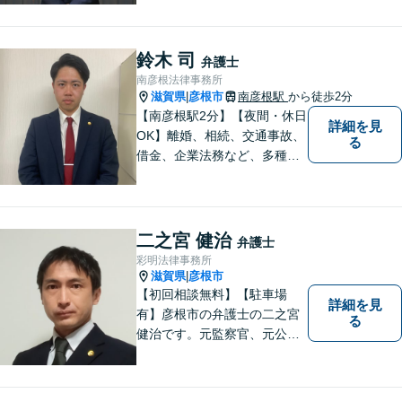
り得る法律問題の解決へ特
化。生まれ育った地元の皆さ
まに、不安を和らげベストな
鈴木 司
弁護士
解決策を提供します「迅速丁
南彦根法律事務所
寧」【無料相談有・駐車場完
滋賀県
彦根市
南彦根駅
から徒歩2分
|
備】【英語対応可】
【南彦根駅2分】【夜間・休日
詳細を見
OK】離婚、相続、交通事故、
る
借金、企業法務など、多種多
様なご相談にお応えしており
ます。スピード感を持った対
応と密なコミュニケーション
をモットーに、皆様それぞれ
二之宮 健治
弁護士
に合った解決を図ってまいり
彩明法律事務所
ます。お気軽にご相談くださ
滋賀県
彦根市
|
い。
【初回相談無料】【駐車場
詳細を見
有】彦根市の弁護士の二之宮
る
健治です。元監察官、元公務
員の経歴を活かし、皆様のト
ラブル解決をしっかりサポー
トいたします。