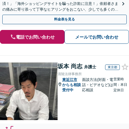
済！」「海外ショッピングサイトを騙った詐欺に注意！」依頼者さま
の痛みに寄り添って丁寧なヒアリングをおこない、少しでも多くの返
金が得られるよう尽力します！
料金表を見る
電話でお問い合わせ
メールでお問い合わせ
坂本 尚志
弁護士
東京都
清陵法律事務所
営業時
東近江市
面談方法(対面・電
からも相談
話・ビデオなど)は
間：本日
受付中
応相談
定休日