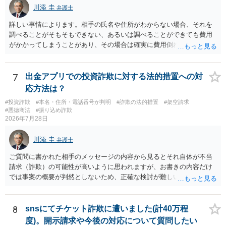
川添 圭
弁護士
詳しい事情によります。相手の氏名や住所がわからない場合、それを
調べることがそもそもできない、あるいは調べることができても費用
がかかってしまうことがあり、その場合は確実に費用倒れになりそう
です（調査費用は相手に請求できないのが原則だからです）。
7
出金アプリでの投資詐欺に対する法的措置への対
応方法は？
#投資詐欺
#本名・住所・電話番号が判明
#詐欺の法的措置
#架空請求
#悪徳商法
#振り込め詐欺
2026年7月28日
川添 圭
弁護士
ご質問に書かれた相手のメッセージの内容から見るとそれ自体が不当
請求（詐欺）の可能性が高いように思われますが、お書きの内容だけ
では事案の概要が判然としないため、正確な検討が難しいです。例え
ば、最寄りの消費生活センターや自治体の無料法律相談等で、実際の
画面を見て貰いながらアドバイスう受けた方が確実です。
8
snsにてチケット詐欺に遭いました(計40万程
度)。開示請求や今後の対応について質問したい