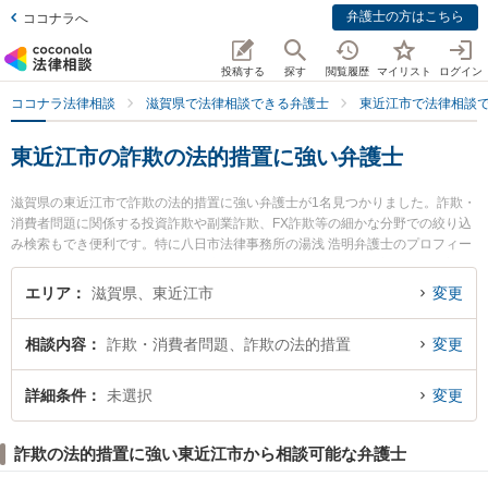
弁護士の方はこちら
ココナラへ
投稿する
探す
閲覧履歴
マイリスト
ログイン
ココナラ法律相談
滋賀県で法律相談できる弁護士
東近江市で法律相談
東近江市の詐欺の法的措置に強い弁護士
滋賀県の東近江市で詐欺の法的措置に強い弁護士が1名見つかりました。詐欺・
消費者問題に関係する投資詐欺や副業詐欺、FX詐欺等の細かな分野での絞り込
み検索もでき便利です。特に八日市法律事務所の湯浅 浩明弁護士のプロフィー
ル情報や弁護士費用、強みなどが注目されています。『東近江市で土日や夜間
に発生した詐欺の法的措置のトラブルを今すぐに弁護士に相談したい』『詐欺
エリア
滋賀県、東近江市
変更
の法的措置のトラブル解決の実績豊富な近くの弁護士を検索したい』『初回相
談無料で詐欺の法的措置を法律相談できる東近江市内の弁護士に相談予約した
相談内容
詐欺・消費者問題、詐欺の法的措置
変更
い』などでお困りの相談者さんにおすすめです。
詳細条件
未選択
変更
詐欺の法的措置に強い東近江市から相談可能な弁護士