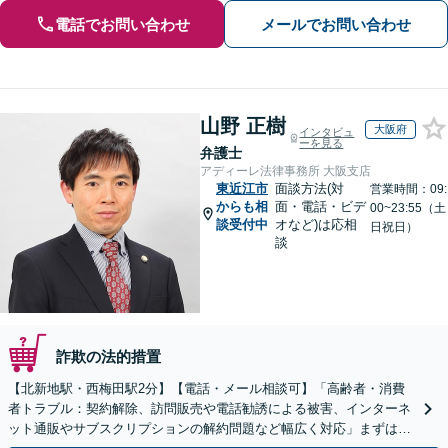
電話でお問い合わせ
メールでお問い合わせ
山野 正樹
大阪府
インタビュ
ーを見る
弁護士
アディーレ法律事務所 大阪支店
東近江市
面談方法(対
営業時間：09:
からも相
面・電話・ビデ
00~23:55（土
談受付中
オなど)は応相
日祝日）
談
詐欺の法的措置
【北新地駅・西梅田駅2分】【電話・メール相談可】「高齢者・消費
者トラブル：契約解除、訪問販売や電話勧誘による被害、インターネ
ット通販やサブスクリプションの解約問題など幅広く対応」まずは一