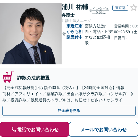
浦川 祐輔
東京都
インタビュ
ーを見る
弁護士
弁護士法人エッグ
東近江市
面談方法(対
営業時間：00:
からも相
面・電話・ビデ
00~23:59（土
談受付中
オなど)は応相
日祝日）
談
詐欺の法的措置
【完全成功報酬制(回収額の33％（税込）】【24時間全国対応】情報
商材／アフィリエイト／副業詐欺／出会い系サクラ詐欺／コンサル詐
欺／投資詐欺／仮想通貨のトラブルは、お任せください！オンライン
のみで解決も可能！
料金表を見る
電話でお問い合わせ
メールでお問い合わせ