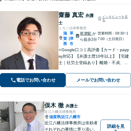
齋藤 真宏
弁護
インタビューを見
る
士
ミカン法律事務所
滋
草
草津駅
か
営業時間：09:30~1
賀
津
|
7:00（土日祝日）
ら徒歩2分
県
市
⭐️Google口コミ高評価【カード・payp
ay対応】【弁護士歴10年以上】【宅建
士｜社労士登録あり】離婚・不貞、破
産、不動産、相続、行政事件に注力！
リラックスしてお越しください。丁寧
電話でお問い合わせ
メールでお問い合わせ
にお話をお聴きします【草津駅2分｜駐
車場あり】【土日祝対応】
俣木 徹
弁護士
近江八幡法律事務所
滋賀県
近江八幡市
|
近江八幡法律事務所は依頼者
詳細を見
それぞれの事情に寄り添い、