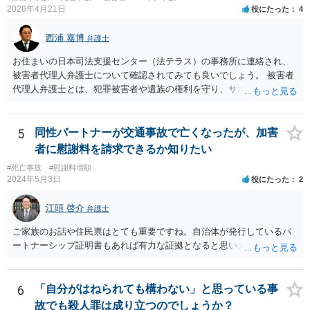
察官に意見書を出しました）。コンビニやスーパーの駐車場では「道
2026年4月21日
役にたった
4
路」とした裁判例もあります。 「一般交通の用に供するその他の場
所」とは、道路法に規定する道路及び道路運送法に規定する自動車道
西浦 嘉博
弁護士
以外で不特定の人や車が自由に通行することができる場所をいうとさ
れています。 この判断にあたっては、「道路の体裁の有無」、「客
お住まいの日本司法支援センター（法テラス）の事務所に連絡され、
観性・継続性・反復性の有無」、「公開性の有無」及び「道路性の有
被害者代理人弁護士について確認されてみても良いでしょう。 被害者
無」を検討するのが一般的です（道路交通執務研究会編著『執務資料
代理人弁護士とは、犯罪被害者や遺族の権利を守り、サポートする専
道路交通法解説（１８訂版）』（東京法令出版、２０２０年１１月）
門家という位置付けです。 主として、告訴状・被害届の提出、加害者
７頁）。つまり、総合判断が必要になります。
との示談交渉、刑事裁判への参加（被害者参加制度）、損害賠償請求
などを代理で行い、被害者や遺族の心理的負担を軽減する役割を担い
5
同性パートナーが交通事故で亡くなったが、加害
ます。 なお、都道府県によっては弁護士会事務局を通して、弁護士会
者に慰謝料を請求できるか知りたい
の被害者支援委員会が窓口となることもあります。 ご依頼の弁護士さ
#死亡事故
#慰謝料増額
んと相談された上で、ご参考ください。
2024年5月3日
役にたった
2
江頭 啓介
弁護士
ご家族のお話や住民票はとても重要ですね。自治体が発行しているパ
ートナーシップ証明書もあれば有力な証拠となると思います。
6
「自分がはねられても構わない」と思っている事
故でも殺人罪は成り立つのでしょうか？