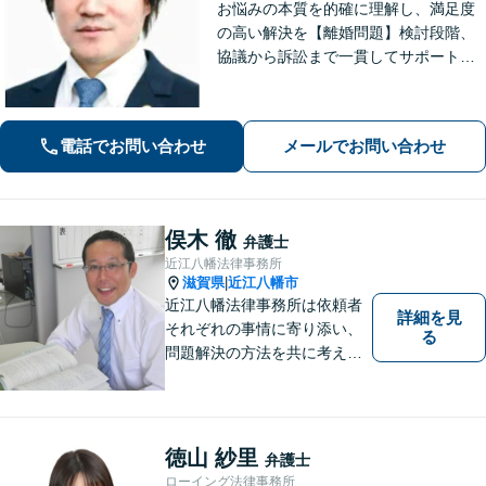
お悩みの本質を的確に理解し、満足度
の高い解決を【離婚問題】検討段階、
協議から訴訟まで一貫してサポート
【インターネット】投稿・書き込み削
除、発信者情報開示請求、損害賠償請
求など幅広く対応【オンライン面談】
電話でお問い合わせ
メールでお問い合わせ
【彦根駅7分】
俣木 徹
弁護士
近江八幡法律事務所
滋賀県
近江八幡市
|
近江八幡法律事務所は依頼者
詳細を見
それぞれの事情に寄り添い、
る
問題解決の方法を共に考える
場所です。「弁護士に相談す
べき悩みなのかわからない
方」も、ぜひお気軽にご相談
ください。
徳山 紗里
弁護士
ローイング法律事務所