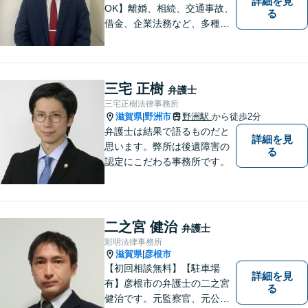
詳細を見
OK】離婚、相続、交通事故、
る
借金、企業法務など、多種多
様なご相談にお応えしており
ます。スピード感を持った対
応と密なコミュニケーション
をモットーに、皆様それぞれ
三宅 正樹
弁護士
に合った解決を図ってまいり
三宅正樹法律事務所
ます。お気軽にご相談くださ
滋賀県
野洲市
野洲駅
から徒歩2分
|
い。
弁護士は結果で語るものだと
詳細を見
思います。弊所は後遺障害の
る
認定にこだわる事務所です。
二之宮 健治
弁護士
彩明法律事務所
滋賀県
彦根市
|
【初回相談無料】【駐車場
詳細を見
有】彦根市の弁護士の二之宮
る
健治です。元監察官、元公務