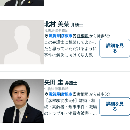
員の経歴を活かし、皆様のト
ラブル解決をしっかりサポー
トいたします。
北村 美菜
弁護士
荒川法律事務所
滋賀県
彦根市
彦根駅
から徒歩5分
|
この弁護士に相談してよかっ
詳細を見
たと思っていただけるように
る
事件の解決に向けて尽力致し
ます。
矢田 圭
弁護士
生駒法律事務所
滋賀県
彦根市
彦根駅
から徒歩5分
|
【彦根駅徒歩5分】離婚・相
詳細を見
続・高齢者・刑事事件・職場
る
のトラブル・消費者被害・法
人倒産などはお任せくださ
い。法人・個人問わず幅広い