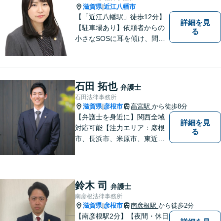
滋賀県
近江八幡市
|
【「近江八幡駅」徒歩12分】
詳細を見
【駐車場あり】依頼者からの
る
小さなSOSに耳を傾け、問題
解決に導くことが出来る、そ
んな弁護士でありたいと考え
ております。 ぜひ一度私にご
相談ください。
石田 拓也
弁護士
石田法律事務所
滋賀県
彦根市
高宮駅
から徒歩8分
|
【弁護士を身近に】関西全域
詳細を見
対応可能【注力エリア：彦根
る
市、長浜市、米原市、東近江
市、近江八幡市】日常で起こ
り得る法律問題の解決へ特
化。生まれ育った地元の皆さ
まに、不安を和らげベストな
鈴木 司
弁護士
解決策を提供します「迅速丁
南彦根法律事務所
寧」【無料相談有・駐車場完
滋賀県
彦根市
南彦根駅
から徒歩2分
|
備】【英語対応可】
【南彦根駅2分】【夜間・休日