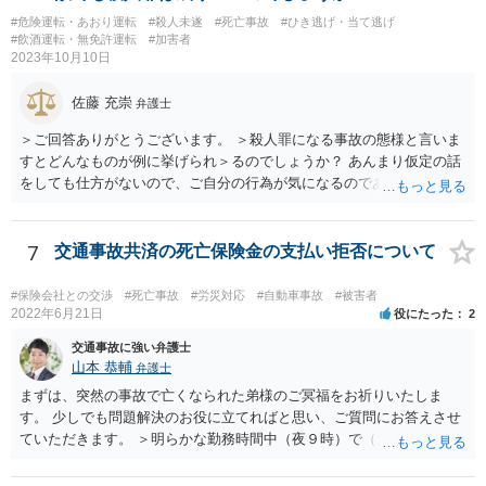
#危険運転・あおり運転
#殺人未遂
#死亡事故
#ひき逃げ・当て逃げ
#飲酒運転・無免許運転
#加害者
2023年10月10日
佐藤 充崇
弁護士
＞ご回答ありがとうございます。 ＞殺人罪になる事故の態様と言いま
すとどんなものが例に挙げられ＞るのでしょうか？ あんまり仮定の話
をしても仕方がないので、ご自分の行為が気になるのであれば、何を
して、どう人を死なせてしまったかもしれないのか書いて質問をする
か、直接弁護士に相談に行くかしたほうがいいと思います。 殺人罪に
なりうる事故の態様だと、自転車が改造自転車か何かで時速１００キ
7
交通事故共済の死亡保険金の支払い拒否について
ロや１５０キロくらい出していれば殺人罪の実行行為性は認められる
と思いますので、殺人罪が成立しえますが・・・ 思いつく限りの例を
#保険会社との交渉
#死亡事故
#労災対応
#自動車事故
#被害者
全て挙げるのは不可能ではあります。 ＞私は決して人を殺そうと思っ
2022年6月21日
役にたった
2
て危険な運転をしたわけではありま＞せん。 殺人罪の故意は、「自分
交通事故に強い弁護士
の危険な運転で誰か人が死んでも構わない」くらいで成立します。そ
山本 恭輔
弁護士
して自分でそう思っていなくても、客観的に人が死んでもおかしくな
まずは、突然の事故で亡くなられた弟様のご冥福をお祈りいたしま
い危険行為を、危険だと知っていてやると故意は認められてしまう可
す。 少しでも問題解決のお役に立てればと思い、ご質問にお答えさせ
能性が高いです。人を殺そうという意欲までは不要です。
ていただきます。 ＞明らかな勤務時間中（夜９時）で（元従業員の証
言）、従業員（死亡）と同乗しており、移動中の事故でありながら、
相手方の言い分は通るのでしょうか？ 勿論、正式に支払い拒否となれ