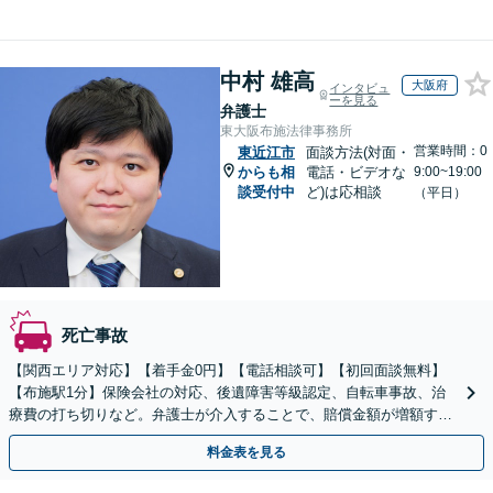
中村 雄高
大阪府
インタビュ
ーを見る
弁護士
東大阪布施法律事務所
営業時間：0
東近江市
面談方法(対面・
からも相
電話・ビデオな
9:00~19:00
談受付中
ど)は応相談
（平日）
死亡事故
【関西エリア対応】【着手金0円】【電話相談可】【初回面談無料】
【布施駅1分】保険会社の対応、後遺障害等級認定、自転車事故、治
療費の打ち切りなど。弁護士が介入することで、賠償金額が増額する
ことも。交通事故に直面したら、まずはご相談
料金表を見る