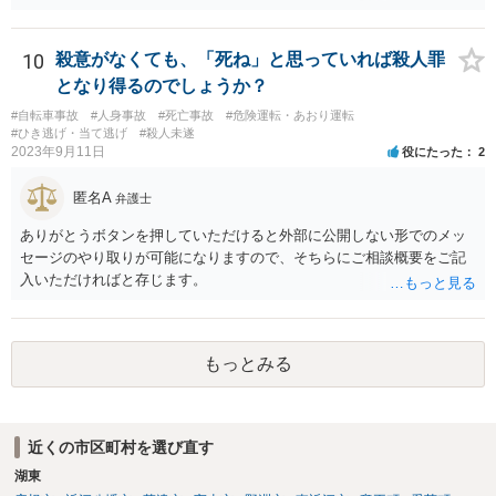
10
殺意がなくても、「死ね」と思っていれば殺人罪
となり得るのでしょうか？
#自転車事故
#人身事故
#死亡事故
#危険運転・あおり運転
#ひき逃げ・当て逃げ
#殺人未遂
2023年9月11日
役にたった
2
匿名A
弁護士
ありがとうボタンを押していただけると外部に公開しない形でのメッ
セージのやり取りが可能になりますので、そちらにご相談概要をご記
入いただければと存じます。
もっとみる
近くの市区町村を選び直す
湖東