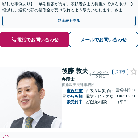
額した事例あり】「早期相談がカギ」依頼者さまの負担をできる限り
軽減し、適切な額の賠償金が受け取れるよう尽力いたします。さまざ
まな角度から示談の提案をおこない、利益の最大化を目指す
料金表を見る
電話でお問い合わせ
メールでお問い合わせ
後藤 敦夫
兵庫県
インタビュ
ーを見る
弁護士
後藤敦夫法律事務所
営業時間：0
東近江市
面談方法(対面・
からも相
電話・ビデオな
9:00~18:00
談受付中
ど)は応相談
（平日）