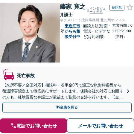
藤家 寛之
福岡県
インタビュ
ーを見る
弁護士
ネクスパート法律事務所 北九州オフィス
営業時間：0
東近江市
面談方法(対面・
からも相
電話・ビデオな
9:00~21:00
談受付中
ど)は応相談
（平日）
死亡事故
【来所不要／全国対応】相談料・着手金0円で適正な慰謝料獲得から
後遺障害認定まで徹底的にサポートします。保険会社の対応にお困り
の方も、経験豊富な弁護士が最後まで強気の交渉を行います。【全国
13拠点】お気軽にご相談ください。
料金表を見る
電話でお問い合わせ
メールでお問い合わせ