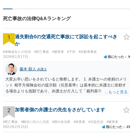
案件を取り扱っています。
死亡事故の法律Q&Aランキング
1
過失割合0の交通死亡事故にて訴訟を起こすべき
か
#保険会社との交渉
#死亡事故
#被害者
#子供
#自動車事故
2026年1月17日
役にたった
9
藤本 顯人
弁護士
大変お辛い思いをされていると推察します。 1. 弁護士への依頼のメリ
ット 相手方保険会社の提示額（任意基準）は基本的に弁護士に依頼す
る場合よりも低額であり、弁護士が介入して「裁判基準（弁護士基
準）」で交渉・訴訟することで、賠償額が大幅に増額する可能性が高
いです。 2. 訴訟と示談交渉のメリット・デメリット 判決（訴訟）: 勝
訴判決まで至れば、本来の賠償額に加え「遅延損害金（事故時から発
2
加害者側の弁護士の先生をさがしています
生）」と「弁護士費用相当額（認容額の約1割）」が加算されます。
訴訟上の和解: 訴訟を起こしても、判決前に裁判所での「和解」で終わ
#死亡事故
#解決に向けた示談
#国や自治体
#加害者
#示談交渉
#被害者
るケースが多いです。 この場合、遅延損害金や弁護士費用はカットさ
2021年2月15日
役にたった
23
れることが大半です。もっとも「調整金」として上乗せされることが