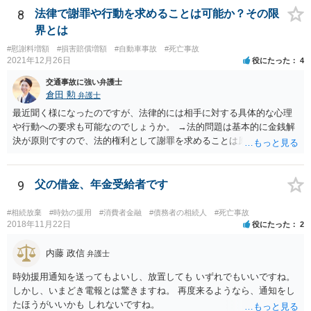
ば、裁判になると思いますが、勝算はありますか？ →共済組合の対応
8
法律で謝罪や行動を求めることは可能か？その限
はやや硬直的なように感じますが、相手方の言い分が通るか、そして
界とは
その裏返しとして裁判での勝算があるかは、共済約款などに規定され
#慰謝料増額
#損害賠償増額
#自動車事故
#死亡事故
ている給付金の支給要件や、証拠の有無によってきますので、この掲
2021年12月26日
役にたった
4
示板では最終的な回答というのは難しいと思われます。 金額も大き
く、非常に重要な件かと思いますので、今後の方針の検討も含め一度
交通事故に強い弁護士
面談にて法律相談をされることをおすすめします。
倉田 勲
弁護士
最近聞く様になったのですが、法律的には相手に対する具体的な心理
や行動への要求も可能なのでしょうか。 →法的問題は基本的に金銭解
決が原則ですので、法的権利として謝罪を求めることは原則としてで
きません。もっとも和解や示談をして解決する際には、和解書や示談
書に相手の合意の下で謝罪の文言を入れることはあります。それ以上
に相手に謝罪を強制することはできません。
9
父の借金、年金受給者です
#相続放棄
#時効の援用
#消費者金融
#債務者の相続人
#死亡事故
2018年11月22日
役にたった
2
内藤 政信
弁護士
時効援用通知を送ってもよいし、放置しても いずれでもいいですね。
しかし、いまどき電報とは驚きますね。 再度来るようなら、通知をし
たほうがいいかも しれないですね。