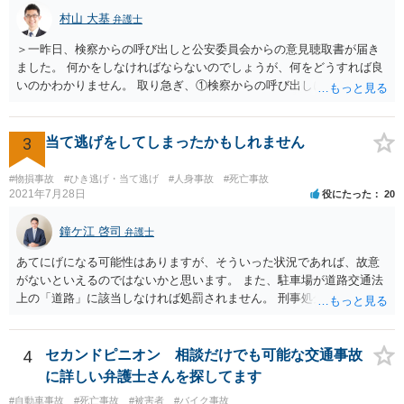
あります。 3. 逸失利益（将来の収入）の計算 未就学女児の場合、賃
村山 大基
弁護士
金センサスの「男女全年齢平均賃金」などを用いて計算することが多
＞一昨日、検察からの呼び出しと公安委員会からの意見聴取書が届き
いです。 一般的に「大卒（22歳就労）」前提で計算した方が、「高卒
ました。 何かをしなければならないのでしょうが、何をどうすれば良
（18歳就労）」よりも総額が高くなる傾向にあります。 なお、それが
いのかわかりません。 取り急ぎ、①検察からの呼び出しにはきちんと
認められるかはご両親の学歴や教育方針や実際の教育状況がどうだっ
応じることと、②早めに届いた書類を持って弁護士に相談に行くのが
たかなどで大学進学の蓋然性があるかという個別事情によります。 推
いいと思います。 ＞示談と刑事の両方を相談できる弁護士の先生をさ
奨される方針 相手が保険会社であれば、判決後の不払いはまずありま
がしております。 ネットでさがすとあまりの多さに戸惑っておりま
3
当て逃げをしてしまったかもしれません
せん。 ご質問者様が「長期化しても戦いたい」という強い意志をお持
す。 どの方にお願いしても同じなのでしょうか。 話してみた感じや説
ちで、かつ、賠償額の最大化（遅延損害金等の獲得）を目指すのであ
明など、いろいろ考慮して判断することになります。 書類が届いたば
れば、示談交渉では妥結せず、提訴（訴訟）を前提に進めるのが最適
#物損事故
#ひき逃げ・当て逃げ
#人身事故
#死亡事故
かりで不安でしょうから、どこかしら相談に行ってみると良いと思い
2021年7月28日
役にたった
20
解です。 どのような方向性を目指すのかメリットデメリットを検討す
ます。 複数の弁護士に相談されて決められるケースもありますし、は
るためにも、相談時には弁護士にその意向を伝え、疑問を解消した方
じめに相談したところで依頼しなければならないわけではありませ
鐘ケ江 啓司
が良いです。 その上で委任契約を結んだ方が良いです。 なお、弁護士
弁護士
ん。
費用特約に加入されている場合には、相談料10万円、報酬300万円まで
あてにげになる可能性はありますが、そういった状況であれば、故意
は賄われることが多いので、保険の加入状況もご確認した方が良いで
がないといえるのではないかと思います。 また、駐車場が道路交通法
す。 併せて、交通事故の刑事事件についても被害者参加制度といって
上の「道路」に該当しなければ処罰されません。 刑事処分がなされる
加害者の処分を決める裁判において意見を述べる機会もあります。 ご
かどうかは、その駐車場が道路交通法の「道路（一般交通の用に供す
参考になれば幸いです。
るその他の場所）」にあたるかが重要です。 駐車場が「道路」にあた
るかは難しい問題で、私が経験した事例でも、コインパーキングで警
4
セカンドピニオン 相談だけでも可能な交通事故
察官は「道路」と判断して道路交通法違反で立件したものの、検察官
に詳しい弁護士さんを探してます
は「道路」にあたらないとして不起訴処分にしたものがあります（検
#自動車事故
#死亡事故
#被害者
#バイク事故