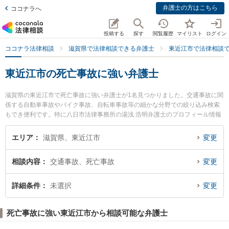
弁護士の方はこちら
ココナラへ
投稿する
探す
閲覧履歴
マイリスト
ログイン
ココナラ法律相談
滋賀県で法律相談できる弁護士
東近江市で法律相談
東近江市の死亡事故に強い弁護士
滋賀県の東近江市で死亡事故に強い弁護士が1名見つかりました。交通事故に関
係する自動車事故やバイク事故、自転車事故等の細かな分野での絞り込み検索
もでき便利です。特に八日市法律事務所の湯浅 浩明弁護士のプロフィール情報
や弁護士費用、強みなどが注目されています。『東近江市で土日や夜間に発生
した死亡事故のトラブルを今すぐに弁護士に相談したい』『死亡事故のトラブ
エリア
滋賀県、東近江市
変更
ル解決の実績豊富な近くの弁護士を検索したい』『初回相談無料で死亡事故を
法律相談できる東近江市内の弁護士に相談予約したい』などでお困りの相談者
相談内容
交通事故、死亡事故
変更
さんにおすすめです。
詳細条件
未選択
変更
死亡事故に強い東近江市から相談可能な弁護士