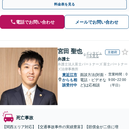
13拠点】お気軽にご相談ください。
料金表を見る
電話でお問い合わせ
メールでお問い合わせ
宮田 聖也
京都府
インタビュ
ーを見る
弁護士
弁護士法人富士パートナーズ 富士パートナー
ズ法律事務所
営業時間：0
東近江市
面談方法(対面・
からも相
電話・ビデオな
9:00~22:00
談受付中
ど)は応相談
（平日）
死亡事故
【関西エリア対応】【交通事故事件の実績豊富】【賠償金が二倍に増