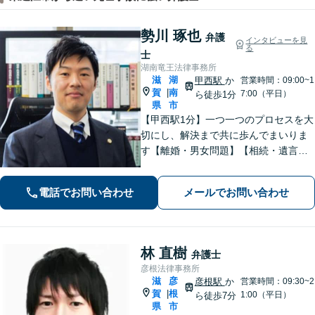
勢川 琢也
弁護
インタビューを見
る
士
湖南竜王法律事務所
滋
湖
甲西駅
か
営業時間：09:00~1
賀
南
|
7:00（平日）
ら徒歩1分
県
市
【甲西駅1分】一つ一つのプロセスを大
切にし、解決まで共に歩んでまいりま
す【離婚・男女問題】【相続・遺言】
はもちろん【インターネット：削除請
求、開示請求、損害賠償請求】【労
電話でお問い合わせ
メールでお問い合わせ
働・雇用：事業会社での勤務経験あ
り】まで幅広くご相談に応じます【We
b面談OK】
林 直樹
弁護士
彦根法律事務所
滋
彦
彦根駅
か
営業時間：09:30~2
賀
根
|
1:00（平日）
ら徒歩7分
県
市