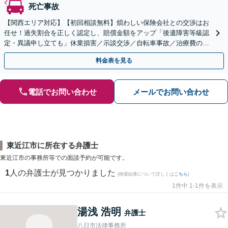
死亡事故
【関西エリア対応】【初回相談無料】煩わしい保険会社との交渉はお
任せ！過失割合を正しく認定し、賠償金額をアップ「後遺障害等級認
定・異議申し立ても」休業損害／示談交渉／自転車事故／治療費の打
ち切り／物損事故／死亡事故【休日・夜間相談可】
料金表を見る
電話でお問い合わせ
メールでお問い合わせ
東近江市に所在する弁護士
東近江市の事務所等での面談予約が可能です。
1
人の弁護士が見つかりました
(検索結果について詳しくは
こちら
)
1件中 1-1件を表示
湯浅 浩明
弁護士
八日市法律事務所