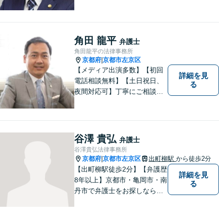
るトラブルはお任せくださ
い。顧問契約・企業法務全般
に対応。困りの際はぜひ一度
お話をお聞かせください。
角田 龍平
弁護士
【無料駐車場あり】
角田龍平の法律事務所
京都府
京都市左京区
|
【メディア出演多数】【初回
詳細を見
電話相談無料】【土日祝日、
る
夜間対応可】丁寧にご相談を
お聞きして、事件に応じた最
適の解決と明朗な弁護士費用
をご提案。お客様の権利と人
格を徹底的に守ります！
谷澤 貴弘
弁護士
谷澤貴弘法律事務所
京都府
京都市左京区
出町柳駅
から徒歩2分
|
【出町柳駅徒歩2分】【弁護歴
詳細を見
8年以上】京都市・亀岡市・南
る
丹市で弁護士をお探しならご
相談を！親しみやすく、事件
解決に向けてフットワーク軽