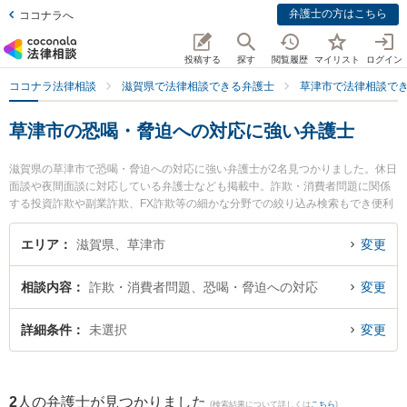
弁護士の方はこちら
ココナラへ
投稿する
探す
閲覧履歴
マイリスト
ログイン
ココナラ法律相談
滋賀県で法律相談できる弁護士
草津市で法律相談で
草津市の恐喝・脅迫への対応に強い弁護士
滋賀県の草津市で恐喝・脅迫への対応に強い弁護士が2名見つかりました。休日
面談や夜間面談に対応している弁護士なども掲載中。詐欺・消費者問題に関係
する投資詐欺や副業詐欺、FX詐欺等の細かな分野での絞り込み検索もでき便利
です。特にミカン法律事務所の齋藤 真宏弁護士や弁護士法人田中彰寿法律事務
所 草津事務所の中山 仁美弁護士のプロフィール情報や弁護士費用、強みなどが
エリア
滋賀県、草津市
変更
注目されています。『草津市で土日や夜間に発生した恐喝・脅迫への対応のト
ラブルを今すぐに弁護士に相談したい』『恐喝・脅迫への対応のトラブル解決
相談内容
詐欺・消費者問題、恐喝・脅迫への対応
変更
の実績豊富な近くの弁護士を検索したい』『初回相談無料で恐喝・脅迫への対
応を法律相談できる草津市内の弁護士に相談予約したい』などでお困りの相談
者さんにおすすめです。
詳細条件
未選択
変更
2
人の弁護士が見つかりました
(検索結果について詳しくは
こちら
)