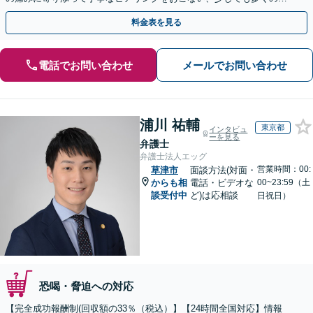
金が得られるよう尽力します！
料金表を見る
電話でお問い合わせ
メールでお問い合わせ
浦川 祐輔
東京都
インタビュ
ーを見る
弁護士
弁護士法人エッグ
営業時間：00:
草津市
面談方法(対面・
からも相
電話・ビデオな
00~23:59（土
談受付中
ど)は応相談
日祝日）
恐喝・脅迫への対応
【完全成功報酬制(回収額の33％（税込）】【24時間全国対応】情報