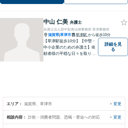
車場あり】【土日祝対応】
中山 仁美
弁護士
弁護士法人田中彰寿法律事務所 草津事務所
滋賀県
草津市
草津駅
から徒歩10分
|
【草津駅徒歩10分】【中堅・
詳細を見
中小企業のための弁護士】依
る
頼者様の平穏な日々を取り戻
すため、丁寧で迅速なリーガ
ルサービスをお届けします。
専門家ネットワークを駆使し
て、スピード感のあるシーム
レスな対応を実現します。
エリア
滋賀県、草津市
変更
相談内容
詐欺・消費者問題、恐喝・脅迫への対応
変更