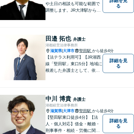
詳細を見
や土日の相談も可能な範囲で
る
調整します。JR大津駅から徒
歩10分、京阪大津線上栄町駅
から徒歩4分、大津赤十字病院
の前になります。 【滋賀県２
位 弁護士ドットコムランキ
田邉 拓也
弁護士
ング（2024年7月-2026年7月
湖都経営法律事務所
現在）】
滋賀県
大津市
堅田駅
から徒歩4分
|
【法テラス利用可】【JR湖西
詳細を見
線「堅田駅」東口5分】地域に
る
根差した弁護士として、依頼
者の方に寄り添い、丁寧・親
切にお話を伺い、信頼関係を
築いていけるよう尽力いたし
ます。弁護士に依頼するのは
中川 博貴
弁護士
敷居が高いとお考えの方も、
湖都経営法律事務所
まずは一度ご相談ください。
滋賀県
大津市
堅田駅
から徒歩4分
|
【堅田駅東口徒歩4分】【法
詳細を見
人・個人対応】借金・離婚・
る
刑事事件・相続・労働に関す