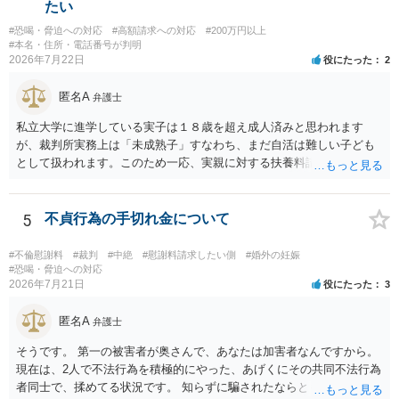
考になれば幸いです。
たい
#恐喝・脅迫への対応
#高額請求への対応
#200万円以上
#本名・住所・電話番号が判明
2026年7月22日
役にたった
2
匿名A
弁護士
私立大学に進学している実子は１８歳を超え成人済みと思われます
が、裁判所実務上は「未成熟子」すなわち、まだ自活は難しい子ども
として扱われます。このため一応、実親に対する扶養料請求として法
律的には成り立つ可能性があります。 ただし、実子と同居する元配偶
者宛に養育費を支払っており、当該養育費は実子の進学費用の趣旨も
一部含まれています。また、私立大学進学について貴殿が了解したわ
5
不貞行為の手切れ金について
けではないという事情も存在します。 こうした場合には、支払を拒ん
だとしても学費の請求が裁判所によって強制される可能性は低いとい
#不倫慰謝料
#裁判
#中絶
#慰謝料請求したい側
#婚外の妊娠
えます。 以上整理したとおり、貴殿の事情を説明し支払えないと実子
#恐喝・脅迫への対応
2026年7月21日
役にたった
3
に伝えるのが良い対処法と思います。
匿名A
弁護士
そうです。 第一の被害者が奥さんで、あなたは加害者なんですから。
現在は、2人で不法行為を積極的にやった、あげくにその共同不法行為
者同士で、揉めてる状況です。 知らずに騙されたならともか