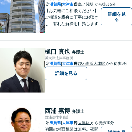
さい。
滋賀県
大津市
島ノ関駅
から徒歩5分
|
【お気軽にご相談ください】
詳細を見
ご相談を親身に丁寧にお聴き
る
し 有利な解決を目指します
樋口 真也
弁護士
浜大津法律事務所
滋賀県
大津市
びわ湖浜大津駅
から徒歩3分
|
詳細を見る
西浦 嘉博
弁護士
西浦法律事務所
滋賀県
大津市
大津駅
から徒歩10分
|
初回の対面相談は無料。夜間