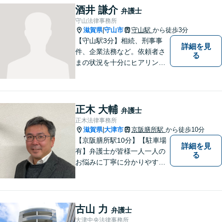
酒井 謙介
弁護士
守山法律事務所
滋賀県
守山市
守山駅
から徒歩3分
|
【守山駅3分】相続、刑事事
詳細を見
件、企業法務など。依頼者さ
る
まの状況を十分にヒアリング
し、あらゆる観点から解決策
をご提案してまいります。丁
寧に、迅速に、柔軟に対応し
ます。お気軽にご相談くださ
正木 大輔
弁護士
い【隣接駐車場あり】
正木法律事務所
滋賀県
大津市
京阪膳所駅
から徒歩10分
|
【京阪膳所駅10分】【駐車場
詳細を見
有】弁護士が皆様一人一人の
る
お悩みに丁寧に分かりやすく
お応えいたします。専門家に
よる適切なアドバイスや手続
により、問題解決に向けて前
進できることがございます。
古山 力
弁護士
どうぞ当事務所にご相談くだ
大津中央法律事務所