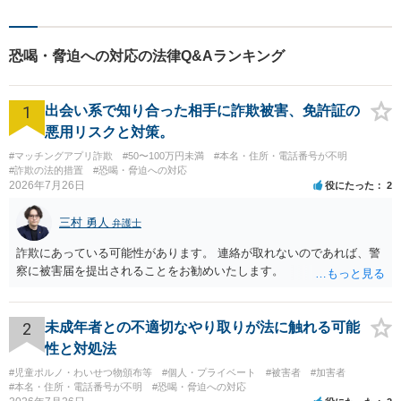
く行動できることが強みで
す。一人でも多くの方のお役
に立てるよう、尽力いたしま
恐喝・脅迫への対応の法律Q&Aランキング
す！
1
出会い系で知り合った相手に詐欺被害、免許証の
悪用リスクと対策。
#マッチングアプリ詐欺
#50〜100万円未満
#本名・住所・電話番号が不明
#詐欺の法的措置
#恐喝・脅迫への対応
2026年7月26日
役にたった
2
三村 勇人
弁護士
詐欺にあっている可能性があります。 連絡が取れないのであれば、警
察に被害届を提出されることをお勧めいたします。
2
未成年者との不適切なやり取りが法に触れる可能
性と対処法
#児童ポルノ・わいせつ物頒布等
#個人・プライベート
#被害者
#加害者
#本名・住所・電話番号が不明
#恐喝・脅迫への対応