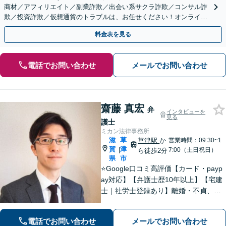
商材／アフィリエイト／副業詐欺／出会い系サクラ詐欺／コンサル詐
欺／投資詐欺／仮想通貨のトラブルは、お任せください！オンライン
のみで解決も可能！
料金表を見る
電話でお問い合わせ
メールでお問い合わせ
齋藤 真宏
弁
インタビューを
見る
護士
ミカン法律事務所
滋
草
草津駅
か
営業時間：09:30~1
賀
津
|
7:00（土日祝日）
ら徒歩2分
県
市
⭐️Google口コミ高評価【カード・payp
ay対応】【弁護士歴10年以上】【宅建
士｜社労士登録あり】離婚・不貞、破
産、不動産、相続、行政事件に注力！
リラックスしてお越しください。丁寧
電話でお問い合わせ
メールでお問い合わせ
にお話をお聴きします【草津駅2分｜駐