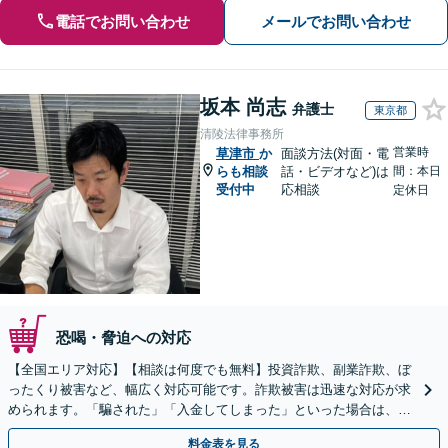
電話でお問い合わせ
メールでお問い合わせ
坂本 尚志
弁護士
東京都
清陵法律事務所
営業時
草津市
か
面談方法(対面・電
らも相談
話・ビデオなど)は
間：本日
受付中
応相談
定休日
恐喝・脅迫への対応
【全国エリア対応】【相談は何度でも無料】投資詐欺、副業詐欺、ぼ
ったくり被害など、幅広く対応可能です。詐欺被害は迅速な対応が求
められます。「騙された」「入金してしまった」といった場合は、お
早めにご相談ください。【電話・メール・WEB相談可】
料金表を見る