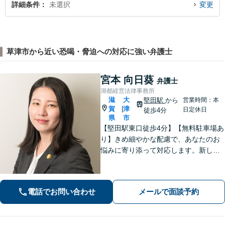
詳細条件
未選択
変更
草津市から近い恐喝・脅迫への対応に強い弁護士
宮本 向日葵
弁護士
湖都経営法律事務所
滋
大
堅田駅
から
営業時間：本
賀
津
|
日定休日
徒歩4分
県
市
【堅田駅東口徒歩4分】【無料駐車場あ
り】きめ細やかな配慮で、あなたのお
悩みに寄り添って対応します。新しい
人生のスタートが切れるよう、法律の
プロとして最後までサポート。お気軽
にご相談ください。
電話でお問い合わせ
メールで面談予約