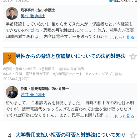
2026年7月26日
役にたった
2
刑事事件に強い弁護士
奥村 徹
弁護士
年齢確認もしていないし 後から出てきた人が、保護者だという確認も
できないので 詐欺・恐喝の可能性はあるでしょう 他方、相手方が真実
18歳未満であれば、 内容は電子マナーを送ってくれたら自慰行為など
の動画を要望通りに撮って送るよと言ったやりとりでした。 自分は動
画の尺は10分ほど、服を着たままで胸を触って欲しい、などの要望を
して、要求された金額(1000円程度)の電子マネーを送信してしまいま
3
男性からの脅迫と窃盗疑いについての法的対処法
した。 そこから、撮影するまで暇なので顔の雰囲気の写真を交換して
欲しい、住んでいる都道府県と区を教えてと言われたので教えたりと
#恐喝・脅迫への対応
#悪徳商法
#詐欺の法的措置
言ったやり取りをしていました。 というやりとりは、青少年条例違反
#本名・住所・電話番号が不明
#少額訴訟サポート
#マッチングアプリ詐欺
2026年7月27日
（わいせつ行為）の疑いがあります。18歳未満と知らなくても処罰可
能です。
詐欺・消費者問題に強い弁護士
若井 亮
弁護士
初めまして。 ご相談内容を拝見しました。 当時の相手方の内心は不明
ですが、携帯電話代を払ってあげると言われてお金を受け取っただけ
であれば窃盗になりません。 また、民事上も贈与契約に該当すると思
われるところ、返済の義務はありません。 これ以上のやり取りをせ
ず、可能であればブロックをするようにしてください。 ご不安であれ
ば、最寄りの警察署に相談をしても良いかもしれません。 以上、ご参
4
大学費用支払い拒否の可否と対処法について知り