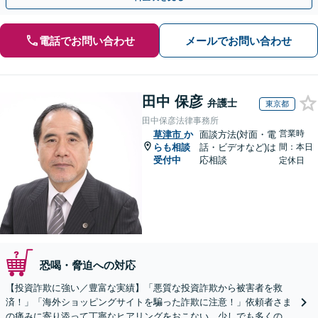
電話でお問い合わせ
メールでお問い合わせ
田中 保彦
弁護士
東京都
田中保彦法律事務所
営業時
草津市
か
面談方法(対面・電
らも相談
話・ビデオなど)は
間：本日
受付中
応相談
定休日
恐喝・脅迫への対応
【投資詐欺に強い／豊富な実績】「悪質な投資詐欺から被害者を救
済！」「海外ショッピングサイトを騙った詐欺に注意！」依頼者さま
の痛みに寄り添って丁寧なヒアリングをおこない、少しでも多くの返