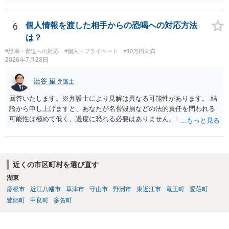
く・・・。 それでも経緯を考えれば多少は、その男よりは同情できる
というだけですから。
6
個人情報を渡した相手からの恐喝への対応方法
は？
#恐喝・脅迫への対応
#個人・プライベート
#10万円未満
2026年7月28日
澁谷 望
弁護士
回答いたします。※弁護士により見解は異なる可能性があります。 結
論から申し上げますと、あなたが名誉毀損などの法的責任を問われる
可能性は極めて低く、過度に恐れる必要はありません。相手の行為こ
そが恐喝や脅迫にあたる悪質な手口です。相手がブロックしてきたの
は警察の介入を恐れて逃げた可能性が高いと考えられます。 今後の具
体的な対応は以下の通りです。 ・相手の要求は無視する（1対1のやり
取りで「詐欺か」と聞いただけで名誉毀損は成立しません） ・マイナ
近くの市区町村を選び直す
ンバー総合フリーダイヤルへ連絡し、カードの一時停止と再発行手続
湖東
きを行う ・万が一に備え、会社には「個人情報を悪用されたトラブル
彦根市
近江八幡市
草津市
守山市
野洲市
東近江市
竜王町
愛荘町
に巻き込まれた」と事前伝えておく すでに警察へ相談済みとのことで
すので、今後別のアカウントから連絡が来ても一切応じず、警察へ追
豊郷町
甲良町
多賀町
加の報告を行ってください。