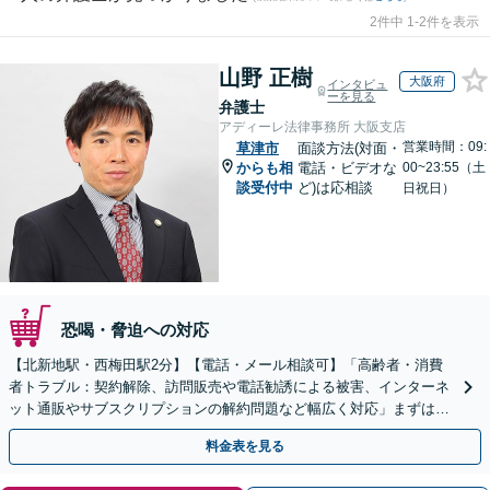
2件中 1-2件を表示
山野 正樹
大阪府
インタビュ
ーを見る
弁護士
アディーレ法律事務所 大阪支店
営業時間：09:
草津市
面談方法(対面・
からも相
電話・ビデオな
00~23:55（土
談受付中
ど)は応相談
日祝日）
恐喝・脅迫への対応
【北新地駅・西梅田駅2分】【電話・メール相談可】「高齢者・消費
者トラブル：契約解除、訪問販売や電話勧誘による被害、インターネ
ット通販やサブスクリプションの解約問題など幅広く対応」まずは一
度ご相談ください【休日・夜間相談可】
料金表を見る