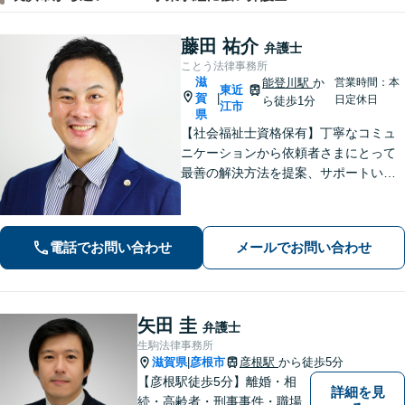
藤田 祐介
弁護士
ことう法律事務所
滋
能登川駅
か
営業時間：本
東近
賀
|
日定休日
ら徒歩1分
江市
県
【社会福祉士資格保有】丁寧なコミュ
ニケーションから依頼者さまにとって
最善の解決方法を提案、サポートいた
します。刑事事件での身柄解放、債務
整理の実績多数。法律だけではなく、
福祉や医療と連携し垣根を超えて解決
電話でお問い合わせ
メールでお問い合わせ
へと導きます。【休日、夜間対応可
能】
矢田 圭
弁護士
生駒法律事務所
滋賀県
彦根市
彦根駅
から徒歩5分
|
【彦根駅徒歩5分】離婚・相
詳細を見
続・高齢者・刑事事件・職場