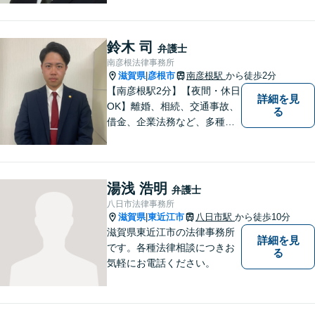
ラブル解決をしっかりサポー
トいたします。
鈴木 司
弁護士
南彦根法律事務所
滋賀県
彦根市
南彦根駅
から徒歩2分
|
【南彦根駅2分】【夜間・休日
詳細を見
OK】離婚、相続、交通事故、
る
借金、企業法務など、多種多
様なご相談にお応えしており
ます。スピード感を持った対
応と密なコミュニケーション
をモットーに、皆様それぞれ
湯浅 浩明
弁護士
に合った解決を図ってまいり
八日市法律事務所
ます。お気軽にご相談くださ
滋賀県
東近江市
八日市駅
から徒歩10分
|
い。
滋賀県東近江市の法律事務所
詳細を見
です。各種法律相談につきお
る
気軽にお電話ください。