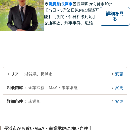
滋賀県
長浜市
長浜駅
から徒歩10分
|
【当日～3営業日以内に相談可
詳細を見
能】【夜間・休日相談対応】
る
交通事故、刑事事件、離婚・
男女問題に注力しておりま
す。まずはお気軽にご相談く
ださい。
エリア
滋賀県、長浜市
変更
相談内容
企業法務、M&A・事業承継
変更
詳細条件
未選択
変更
長浜市から近いM&A・事業承継に強い弁護士