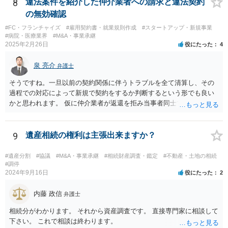
書類を提出されることをおすすめいたします。 なお、お父様の債務が
8
違法案件を紹介した仲介業者への請求と違法契約
他にもあるかもしれないというリスクを考えますと、相続放棄の申述
の無効確認
にあたっては、法テラスの無料相談等を利用して弁護士に相談するこ
#FC・フランチャイズ
#雇用契約書・就業規則作成
#スタートアップ・新規事業
とも十分考えられるかと存じます。また、ご記載いただいた事実関係
#病院・医療業界
#M&A・事業承継
を拝見するかぎり、再婚相手のかたは既に相続放棄をされている可能
2025年2月26日
役にたった
4
性があるかもしれません。
泉 亮介
弁護士
そうですね。一旦以前の契約関係に伴うトラブルを全て清算し、その
過程での対応によって新規で契約をするか判断するという形でも良い
かと思われます。 仮に仲介業者が返還を拒み当事者同士での解決が困
難となった場合は個別に弁護士に相談されると良いでしょう。
9
遺産相続の権利は主張出来ますか？
#遺産分割
#協議
#M&A・事業承継
#相続財産調査・鑑定
#不動産・土地の相続
#調停
2024年9月16日
役にたった
2
内藤 政信
弁護士
相続分がわかります。 それから資産調査です。 直接専門家に相談して
下さい。 これで相談は終わります。