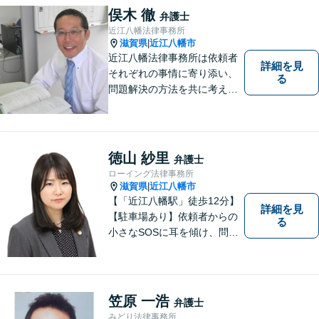
俣木 徹
弁護士
近江八幡法律事務所
滋賀県
近江八幡市
|
近江八幡法律事務所は依頼者
詳細を見
それぞれの事情に寄り添い、
る
問題解決の方法を共に考える
場所です。「弁護士に相談す
べき悩みなのかわからない
方」も、ぜひお気軽にご相談
ください。
徳山 紗里
弁護士
ローイング法律事務所
滋賀県
近江八幡市
|
【「近江八幡駅」徒歩12分】
詳細を見
【駐車場あり】依頼者からの
る
小さなSOSに耳を傾け、問題
解決に導くことが出来る、そ
んな弁護士でありたいと考え
ております。 ぜひ一度私にご
相談ください。
笠原 一浩
弁護士
みどり法律事務所