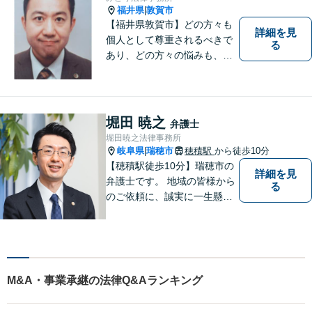
福井県
敦賀市
|
【福井県敦賀市】どの方々も
詳細を見
個人として尊重されるべきで
る
あり、どの方々の悩みも、そ
れぞれ丁寧に、かつ迅速に、
解決が図られる必要がありま
す。 また、言葉の壁や専門知
識の壁も越えて、解決が図ら
堀田 暁之
弁護士
れる必要があります。
堀田暁之法律事務所
岐阜県
瑞穂市
穂積駅
から徒歩10分
|
【穂積駅徒歩10分】瑞穂市の
詳細を見
弁護士です。 地域の皆様から
る
のご依頼に、誠実に一生懸命
に取り組みます。2015年の弁
護士登録以来、刑事事件や交
通事故・慰謝料・借金問題を
はじめとする民事事件に対応
してきました。お気軽にお電
M&A・事業承継の法律Q&Aランキング
話ください【駐車場完備】