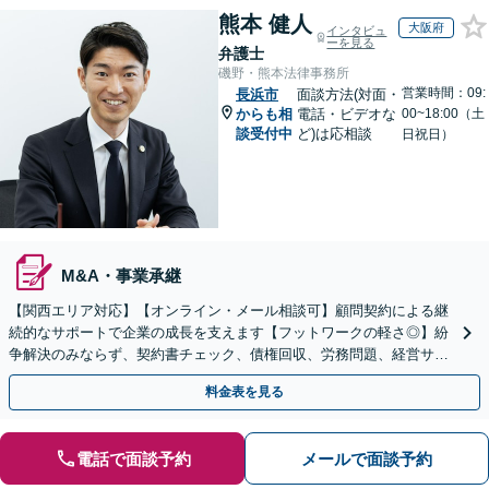
熊本 健人
大阪府
インタビュ
ーを見る
弁護士
磯野・熊本法律事務所
営業時間：09:
長浜市
面談方法(対面・
からも相
電話・ビデオな
00~18:00（土
談受付中
ど)は応相談
日祝日）
M&A・事業承継
【関西エリア対応】【オンライン・メール相談可】顧問契約による継
続的なサポートで企業の成長を支えます【フットワークの軽さ◎】紛
争解決のみならず、契約書チェック、債権回収、労務問題、経営サポ
ートを含む予防法務に対応
料金表を見る
電話で面談予約
メールで面談予約