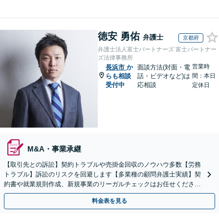
徳安 勇佑
弁護士
京都府
弁護士法人富士パートナーズ 富士パートナー
ズ法律事務所
営業時
長浜市
か
面談方法(対面・電
らも相談
話・ビデオなど)は
間：本日
受付中
応相談
定休日
M&A・事業承継
【取引先との訴訟】契約トラブルや売掛金回収のノウハウ多数【労務
トラブル】訴訟のリスクを回避します【多業種の顧問弁護士実績】契
約書や就業規則作成、新規事業のリーガルチェックはお任せくださ
い。単発のご依頼OK。
料金表を見る