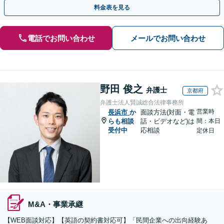
お気軽にご相談ください【事前予約で休日・夜間対応】
料金表を見る
電話でお問い合わせ
メールでお問い合わせ
野田 俊之
弁護士
京都府
弁護士法人賢誠総合法律事務所
営業時
長浜市
か
面談方法(対面・電
らも相談
話・ビデオなど)は
間：本日
受付中
応相談
定休日
M&A・事業承継
【WEB面談対応】【英語の契約書対応可】「民間企業への出向経験あ