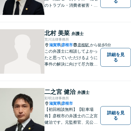
る
のトラブル・消費者被害・法
人倒産などはお任せくださ
い。法人・個人問わず幅広い
案件を取り扱っています。
北村 美菜
弁護士
荒川法律事務所
滋賀県
彦根市
彦根駅
から徒歩5分
|
この弁護士に相談してよかっ
詳細を見
たと思っていただけるように
る
事件の解決に向けて尽力致し
ます。
二之宮 健治
弁護士
彩明法律事務所
滋賀県
彦根市
|
【初回相談無料】【駐車場
詳細を見
有】彦根市の弁護士の二之宮
る
健治です。元監察官、元公務
員の経歴を活かし、皆様のト