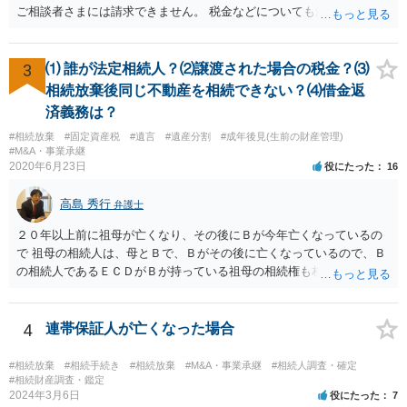
ご相談者さまには請求できません。 税金などについても滞納している
のはお父様ですから、お子様に請求が来ることはありません。 生活保
護受給の際に扶養できないかという連絡が役所から来ますが、できな
い旨回答すればそれまでです。 相続が開始した場合については先述の
3
⑴ 誰が法定相続人？⑵譲渡された場合の税金？⑶
通りです。 民法上の扶養義務はご相談者さまがお考えのほど強いもの
相続放棄後同じ不動産を相続できない？⑷借金返
ではありません。 あくまでも、余力の範囲で認められるものです。 親
済義務は？
の介護は子供がみるという民法の条文はありません。 また、親に対す
#相続放棄
#固定資産税
#遺言
#遺産分割
#成年後見(生前の財産管理)
る扶養義務は配偶者や子に対する扶養義務に比べて弱いものです。 生
#M&A・事業承継
まれてすぐ両親が離婚し、その後会っていなかったという事情も、扶
2020年6月23日
役にたった
16
養義務の順位を下げる一つの理由になります。
高島 秀行
弁護士
２０年以上前に祖母が亡くなり、その後にＢが今年亡くなっているの
で 祖母の相続人は、母とＢで、Ｂがその後に亡くなっているので、Ｂ
の相続人であるＥＣＤがＢが持っている祖母の相続権も相続すること
となります。 したがって、遺産分割協議するにも、相続放棄するにも
Ｅも行う必要があります。 Ｂの配偶者であるＥは常にＢの相続人とな
ります。
4
連帯保証人が亡くなった場合
#相続放棄
#相続手続き
#相続放棄
#M&A・事業承継
#相続人調査・確定
#相続財産調査・鑑定
2024年3月6日
役にたった
7