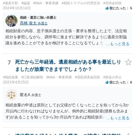
#遺産分割
#協議
#M&A・事業承継
#相続トラブルの代理交渉
#売掛金回収
2024年10月14日
役にたった
5
相続・遺言に強い弁護士
髙橋 俊太
弁護士
相続財産の内容、息子側弁護士の主張・要求を整理した上で、法定相
続分を参照しながら、調停等に進まずに解決できるように遺産分割協
議を進めることができるか検討することになるでしょう。少なくとも
現時点で、【会社(現在私が取締役になりました)は要らないから全ての
遺産をまとめて現金でくれ】という要求に応じる必要はありません。
7
死亡から三年経過。遺産相続がある事を最近しり
ましたが放棄できますでしょうか？
#相続放棄
#口座凍結解除
#M&A・事業承継
#遅延損害金回収
#督促の停止
2021年4月25日
役にたった
6
匿名A
弁護士
相続放棄の申述は原則としてお父様が亡くなったことを知ってから3か
月以内に行わなければなりませんが、例外的に相続財産(債務も含みま
す)があることを知ってから3か月以内であれば相続放棄の申述が認め
られる可能性もありますので、通知が届いたのが3か月以内の話なので
したら、早急に家裁に行って相続放棄の申述をしたい旨告げて必要な