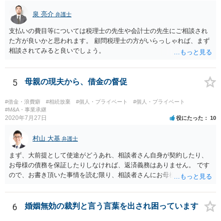
泉 亮介
弁護士
支払いの費目等については税理士の先生や会計士の先生にご相談され
た方が良いかと思われます。 顧問税理士の方がいらっしゃれば、まず
相談されてみると良いでしょう。
5
母親の現夫から、借金の督促
#借金・浪費癖
#相続放棄
#個人・プライベート
#個人・プライベート
#M&A・事業承継
2020年7月27日
役にたった
10
村山 大基
弁護士
まず、大前提として使途がどうあれ、相談者さん自身が契約したり、
お母様の債務を保証したりしなければ、返済義務はありません。 です
ので、お書き頂いた事情を読む限り、相談者さんにお母様の現夫への
返済義務はありません。 対応としては、 ・督促状を放っておく（相手
も法律相談に行けば同趣旨のことを回答されるので、裁判まではしな
いと思います） ・借りたのは母なので、私は支払いませんと伝える あ
6
婚姻無効の裁判と言う言葉を出され困っています
たりが良いと思います。