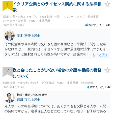
1
イタリア企業とのライセンス契約に関する法律相
談
#海外企業との契約トラブル
#知的財産・特許
#スタートアップ・新規事業
#メーカー・製造業
#M&A・事業承継
2025年6月24日
役にたった
241
並木 重伸
弁護士
その同意書や当事者間で交わさた他の書面などに準拠法に関する記載
がなければ、一般的にはライセンスする側の居住地の法律（つまりイ
タリア法）と解釈される可能性が高いですが、許諾の範囲が日本国内
に限定されているなどの事情がある場合には、日本法となる可能性も
あります。 なお、仮に日本法になるとしても、新しい会社との間で契
約が有効かどうかは、ライセンスされた権利の種類（著作権、商標
2
親と会ったことが少ない場合の介護や相続の義務
権、特許権など）や契約の時期などを見て判断する必要があります。
について
いずれにせよ具体的事情が分からないと確定的な回答は難しいと思わ
#相続放棄
#債務者の相続人
#介護施設
#M&A・事業承継
#相続放棄
れますので、弁護士に直接相談されることをお勧めします。
2020年12月14日
役にたった
42
相続・遺言に強い弁護士
磯田 直也
弁護士
老人ホームの料金滞納については、あくまでもお父様と老人ホーム間
の契約ですから、連帯保証人などになっていない限り、お子様である