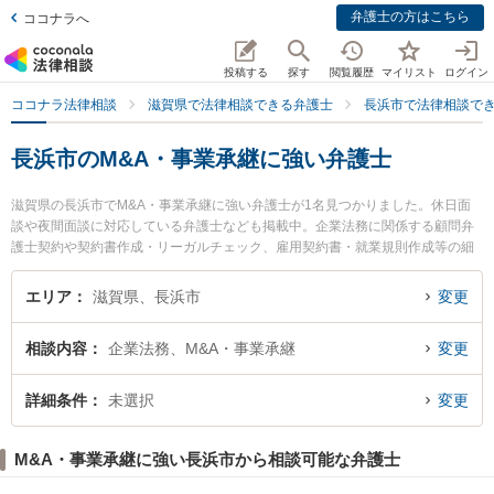
弁護士の方はこちら
ココナラへ
投稿する
探す
閲覧履歴
マイリスト
ログイン
ココナラ法律相談
滋賀県で法律相談できる弁護士
長浜市で法律相談で
長浜市のM&A・事業承継に強い弁護士
滋賀県の長浜市でM&A・事業承継に強い弁護士が1名見つかりました。休日面
談や夜間面談に対応している弁護士なども掲載中。企業法務に関係する顧問弁
護士契約や契約書作成・リーガルチェック、雇用契約書・就業規則作成等の細
かな分野での絞り込み検索もでき便利です。特に長浜アラ法律事務所の荒木 玖
鳥弁護士のプロフィール情報や弁護士費用、強みなどが注目されています。
エリア
滋賀県、長浜市
変更
『長浜市で土日や夜間に発生したM&A・事業承継のトラブルを今すぐに弁護士
に相談したい』『M&A・事業承継のトラブル解決の実績豊富な近くの弁護士を
相談内容
企業法務、M&A・事業承継
変更
検索したい』『初回相談無料でM&A・事業承継を法律相談できる長浜市内の弁
護士に相談予約したい』などでお困りの相談者さんにおすすめです。
詳細条件
未選択
変更
M&A・事業承継に強い長浜市から相談可能な弁護士