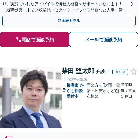
り」実態に即したアドバイスで御社の経営をサポートいたします！
「退職勧奨／未払い残業代／セクハラ・パワハラ問題など人事・労務
の対応も可能」【休日・夜間相談可】
料金表を見る
電話で面談予約
メールで面談予約
柴田 堅太郎
弁護士
東京都
LBX法律事務所
営業時
長浜市
か
面談方法(対面・電
らも相談
話・ビデオなど)は
間：本日
受付中
応相談
定休日