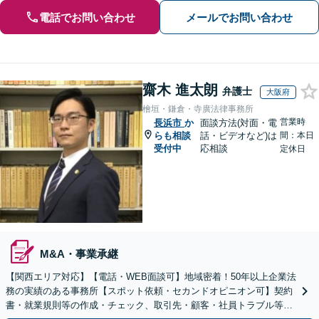
電話でお問い合わせ
メールでお問い合わせ
齋木 進太朗
弁護士
大阪府
檜垣・鎌倉・寺廣法律事務所
営業時
長浜市
か
面談方法(対面・電
らも相談
話・ビデオなど)は
間：本日
受付中
応相談
定休日
M&A・事業承継
【関西エリア対応】【電話・WEB面談可】地域密着！50年以上企業法
務の実績のある事務所【スポット依頼・セカンドオピニオン可】契約
書・就業規則等の作成・チェック、取引先・顧客・社員トラブル等、