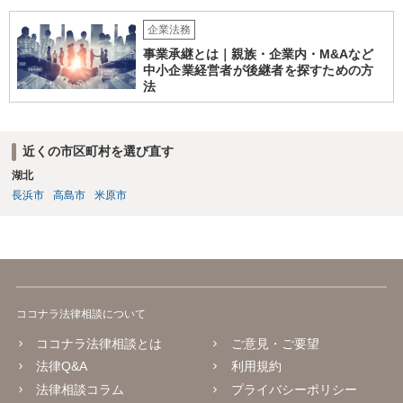
企業法務
事業承継とは｜親族・企業内・M&Aなど
中小企業経営者が後継者を探すための方
法
近くの市区町村を選び直す
湖北
長浜市
高島市
米原市
ココナラ法律相談について
ココナラ法律相談とは
ご意見・ご要望
法律Q&A
利用規約
法律相談コラム
プライバシーポリシー