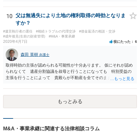
10
父は無過失により土地の権利取得の時効となりま
すか？
#遺言執行者の選任
#相続トラブルの代理交渉
#借金返済の相談・交渉
#成年後見(生前の財産管理)
#M&A・事業承継
2020年4月7日
役にたった
6
森田 英樹
弁護士
取得時効の主張が認められる可能性が十分あります。 仮にそれが認め
られなくて 遺産分割協議を叔母と行うことになっても 特別受益の
主張を行うことによって 貴殿らが不動産を全てそのまま取得できる
ことが可能でしょう。
もっとみる
M&A・事業承継に関連する法律相談コラム