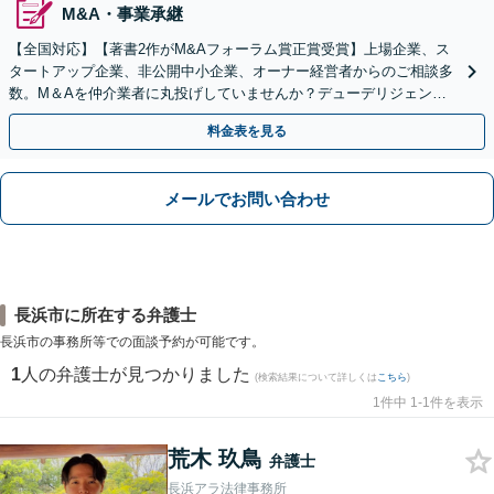
M&A・事業承継
【全国対応】【著書2作がM&Aフォーラム賞正賞受賞】上場企業、ス
タートアップ企業、非公開中小企業、オーナー経営者からのご相談多
数。M＆Aを仲介業者に丸投げしていませんか？デューデリジェンス
や契約書作成・交渉はお任せください【初回無料】
料金表を見る
メールでお問い合わせ
長浜市に所在する弁護士
長浜市の事務所等での面談予約が可能です。
1
人の弁護士が見つかりました
(検索結果について詳しくは
こちら
)
1件中 1-1件を表示
荒木 玖鳥
弁護士
長浜アラ法律事務所