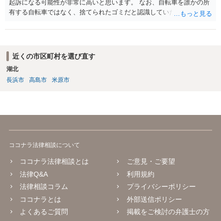
起訴になる可能性が非常に高いと思います。 なお、自転車を誰かの所
有する自転車ではなく、捨てられたゴミだと認識していた場合には占
有離脱物横領の故意もないので、処罰されない可能性もあります。
近くの市区町村を選び直す
湖北
長浜市
高島市
米原市
ココナラ法律相談について
ココナラ法律相談とは
ご意見・ご要望
法律Q&A
利用規約
法律相談コラム
プライバシーポリシー
ココナラとは
外部送信ポリシー
よくあるご質問
掲載をご検討の弁護士の方