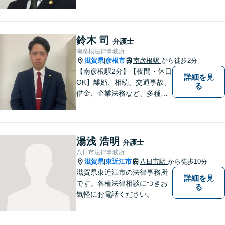
員の経歴を活かし、皆様のト
ラブル解決をしっかりサポー
トいたします。
鈴木 司
弁護士
南彦根法律事務所
滋賀県
彦根市
南彦根駅
から徒歩2分
|
【南彦根駅2分】【夜間・休日
詳細を見
OK】離婚、相続、交通事故、
る
借金、企業法務など、多種多
様なご相談にお応えしており
ます。スピード感を持った対
応と密なコミュニケーション
をモットーに、皆様それぞれ
湯浅 浩明
弁護士
に合った解決を図ってまいり
八日市法律事務所
ます。お気軽にご相談くださ
滋賀県
東近江市
八日市駅
から徒歩10分
|
い。
滋賀県東近江市の法律事務所
詳細を見
です。各種法律相談につきお
る
気軽にお電話ください。