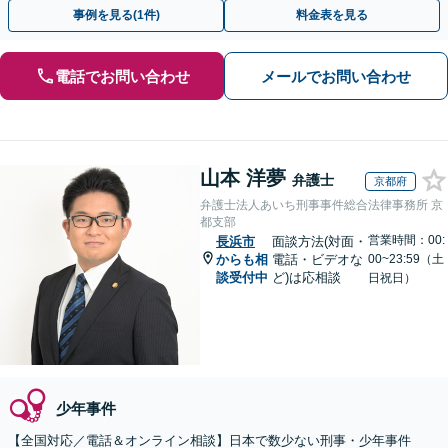
動を行います。
事例を見る(1件)
料金表を見る
電話でお問い合わせ
メールでお問い合わせ
山本 洋夢
弁護士
京都府
弁護士法人あいち刑事事件総合法律事務所 京
都支部
営業時間：00:
長浜市
面談方法(対面・
からも相
電話・ビデオな
00~23:59（土
談受付中
ど)は応相談
日祝日）
少年事件
【全国対応／電話＆オンライン相談】日本で数少ない刑事・少年事件