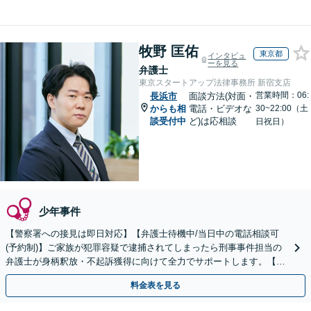
牧野 匡佑
東京都
インタビュ
ーを見る
弁護士
東京スタートアップ法律事務所 新宿支店
営業時間：06:
長浜市
面談方法(対面・
からも相
電話・ビデオな
30~22:00（土
談受付中
ど)は応相談
日祝日）
少年事件
【警察署への接見は即日対応】【弁護士待機中/当日中の電話相談可
(予約制)】ご家族が犯罪容疑で逮捕されてしまったら刑事事件担当の
弁護士が身柄釈放・不起訴獲得に向けて全力でサポートします。【毎
月100名以上の相談実績】【全国対応】
料金表を見る