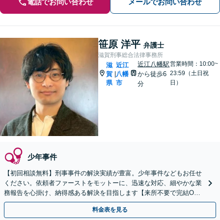
電話でお問い合わせ
メールでお問い合わせ
笹原 洋平
弁護士
滋賀刑事総合法律事務所
近江八幡駅
営業時間：10:00~
滋
近江
23:59（土日祝
賀
八幡
から徒歩6
|
県
市
日）
分
少年事件
【初回相談無料】刑事事件の解決実績が豊富。少年事件などもお任せ
ください。依頼者ファーストをモットーに、迅速な対応、細やかな業
務報告を心掛け、納得感ある解決を目指します【来所不要で完結O
K】【近江八幡駅8分】
料金表を見る