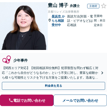
豊山 博子
弁護士
京都府
京都リレイズ法律事務所
営業時
長浜市
か
面談方法(対面・電
らも相談
話・ビデオなど)は
間：本日
受付中
応相談
定休日
少年事件
【関西エリア対応】【初回相談30分無料】犯罪類型を問わず幅広く対
応「これから自分がどうなるのか」という不安に対し、豊富な経験か
ら様々な可能性とリスクを下げる方策をご提案いたします。迅速なレ
スポンス体制で臨機応変に対応【休日・夜間相談可】
料金表を見る
電話でお問い合わせ
メールでお問い合わせ