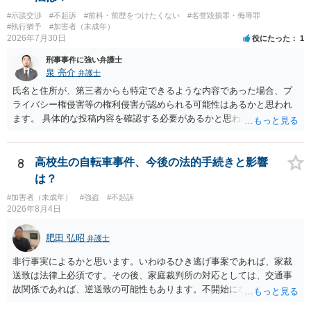
#示談交渉
#不起訴
#前科・前歴をつけたくない
#名誉毀損罪・侮辱罪
#執行猶予
#加害者（未成年）
2026年7月30日
役にたった
1
刑事事件に強い弁護士
泉 亮介
弁護士
氏名と住所が、第三者からも特定できるような内容であった場合、プ
ライバシー権侵害等の権利侵害が認められる可能性はあるかと思われ
ます。 具体的な投稿内容を確認する必要があるかと思われますので、
ご不安であれば親に相談の上で、個別に弁護士にご相談されると良い
でしょう。
8
高校生の自転車事件、今後の法的手続きと影響
は？
#加害者（未成年）
#強盗
#不起訴
2026年8月4日
肥田 弘昭
弁護士
非行事実によるかと思います。いわゆるひき逃げ事案であれば、家裁
送致は法律上必須です。その後、家庭裁判所の対応としては、交通事
故関係であれば、逆送致の可能性もあります。不開始になるかどうか
は非行事実次第です。ご参考にしてください。