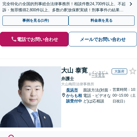
完全特化の全国的刑事総合法律事務所！相談件数24,700件以上、不起
訴・無罪獲得2,800件以上、多数の釈放保釈実績！刑事事件の結果は
弁護士の腕次第で変わります【初回相談無料】
事例を見る(1件)
料金表を見る
電話でお問い合わせ
メールでお問い合わせ
大山 泰寛
大阪府
インタビュ
ーを見る
弁護士
大山梅田法律事務所
営業時間：10:
長浜市
面談方法(対面・
からも相
電話・ビデオな
00~15:00（土
談受付中
ど)は応相談
日祝日）