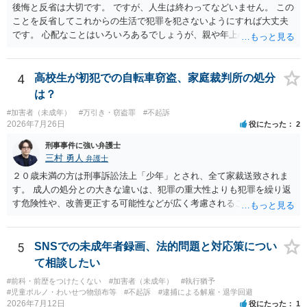
後悔と反省は大切です。 ですが、人生は終わってなどいません。 この
は事業者が顧客を誘引するためのものではないため対象外と考えられ
ことを反省してこれからの生活で犯罪を犯さないようにすれば大丈夫
ますが、自治会館の利用規約（目的外利用や金銭徴収の可否など）へ
です。 心配なことはいろいろあるでしょうが、親や年上の兄弟や信頼
の抵触が問題となることがあります。 【質問3への回答】 主催者とし
できる人（先生など）に心配事を相談すると心が落ち着くと思いま
ての注意点として、まず参加費がすべて会場代の実費に充てられてい
す。
る記録（領収書や収支の管理）を残し、賞金原資とは無関係であるこ
4
高校生が初犯での自転車窃盗、家庭裁判所の処分
とを明確にしておくことが大切です。また、自治会館の管理者に対
し、参加費の集金を含む利用目的を事前に正確に伝えて了解を得てお
は？
くのが賢明です。
#加害者（未成年）
#万引き・窃盗罪
#不起訴
2026年7月26日
役にたった
2
刑事事件に強い弁護士
三村 勇人
弁護士
２０歳未満の方は刑事訴訟法上「少年」とされ、全て家裁送致されま
す。 成人の処分との大きな違いは、犯罪の重大性よりも犯罪を繰り返
す危険性や、改善更正する可能性などが広く考慮されることです。 そ
のため、生活環境が悪い方や反社会的な生活を送っていれば、ぐ犯少
年とされ、犯罪を犯していなくとも、不良交友等が原因で、保護観察
や少年院送致される可能性もあります。 本件生活状況が分かりません
5
SNSでの未成年者録画、法的問題と対応策につい
ので、適切なアドバイスがしにくいのですが、通常初犯の自転車窃盗
て相談したい
で生活環境が整っていれば、審判不開始か不処分となる可能性はあり
#前科・前歴をつけたくない
#加害者（未成年）
#執行猶予
ます。
#児童ポルノ・わいせつ物頒布等
#不起訴
#逮捕による解雇・退学回避
2026年7月12日
役にたった
1