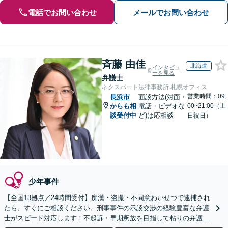
電話でお問い合わせ
メールでお問い合わせ
斉藤 由佳
北海道
インタビュ
ーを見る
弁護士
ネクスパート法律事務所 札幌オフィス
営業時間：09:
長浜市
面談方法(対面・
からも相
電話・ビデオな
00~21:00（土
談受付中
ど)は応相談
日祝日）
少年事件
【全国13拠点／24時間受付】痴漢・盗撮・不同意わいせつで逮捕され
たら、すぐにご相談ください。刑事事件の示談交渉の経験豊富な弁護
士がスピード対応します！不起訴・早期釈放を目指して粘りの弁護活