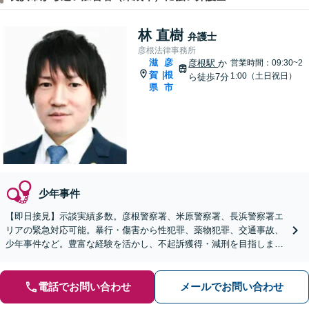
林 直樹
弁護士
彦根法律事務所
滋
彦
彦根駅
か
営業時間：09:30~2
賀
根
|
1:00（土日祝日）
ら徒歩7分
県
市
少年事件
【即日接見】示談実績多数。彦根警察署、米原警察署、長浜警察署エ
リアの緊急対応可能。暴行・傷害から性犯罪、薬物犯罪、交通事故、
少年事件など。豊富な経験を活かし、不起訴獲得・減刑を目指します
【休日・夜間面談OK】【彦根駅7分】
電話でお問い合わせ
メールでお問い合わせ