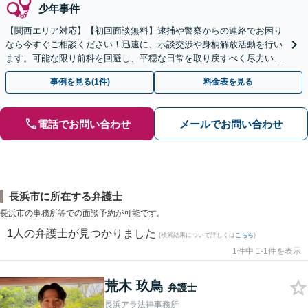
少年事件
【関西エリア対応】【初回面談無料】逮捕や警察からの連絡でお困り
なら今すぐご相談ください！迅速に、示談交渉や身柄解放活動を行い
ます。可能な限り前科を回避し、平穏な日常を取り戻すべく尽力いた
します【休日・夜間相談可】
事例を見る(1件)
料金表を見る
電話でお問い合わせ
メールでお問い合わせ
長浜市に所在する弁護士
長浜市の事務所等での面談予約が可能です。
1
人の弁護士が見つかりました
(検索結果について詳しくは
こちら
)
1件中 1-1件を表示
荒木 玖鳥
弁護士
長浜アラ法律事務所