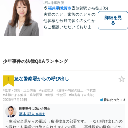
れる必要があります。
堺法律事務所
福井県
敦賀市
敦賀駅
から徒歩3分
|
夫婦のこと、家族のことその
詳細を見
他多様な分野で多くの女性か
る
らご相談いただいておりま
す。まずは、「少し聞いてみ
たい」という軽い気持ちでご
相談ください。法テラス利用
により3回まで無料相談対応可
能です。利用条件はお問い合
少年事件の法律Q&Aランキング
わせ下さい。
1
急な警察署からの呼び出し
#冤罪・無実・正当防衛
#示談交渉
#逮捕や勾留の阻止・準抗告
#逮捕による解雇・退学回避
#痴漢・性犯罪
#加害者（未成年）
2026年7月16日
役にたった
8
刑事事件に強い弁護士
藤本 顯人
弁護士
・生活安全課からの電話 →痴漢捜査の部署です。 ・なぜ呼び出したの
か尋ねても電話では教えられませんとの事。 →事件捜査の場合にその