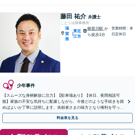
藤田 祐介
弁護士
ことう法律事務所
滋
能登川駅
か
営業時間：本
東近
賀
|
日定休日
ら徒歩1分
江市
県
少年事件
【スムーズな身柄解放に注力】【駐車場あり】【休日、夜間相談可
能】家族の不安な気持ちに配慮しながら、今後どのような手続きを踏
めばよいか丁寧に説明します。依頼者さまの味方となり権利を守って
いきますので、お早めにご相談ください。
料金表を見る