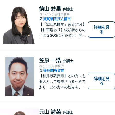
徳山 紗里
弁護士
ローイング法律事務所
滋賀県
近江八幡市
|
【「近江八幡駅」徒歩12分】
詳細を見
【駐車場あり】依頼者からの
る
小さなSOSに耳を傾け、問題
解決に導くことが出来る、そ
んな弁護士でありたいと考え
ております。 ぜひ一度私にご
相談ください。
笠原 一浩
弁護士
みどり法律事務所
福井県
敦賀市
|
【福井県敦賀市】どの方々も
詳細を見
個人として尊重されるべきで
る
あり、どの方々の悩みも、そ
れぞれ丁寧に、かつ迅速に、
解決が図られる必要がありま
す。 また、言葉の壁や専門知
識の壁も越えて、解決が図ら
元山 詩菜
弁護士