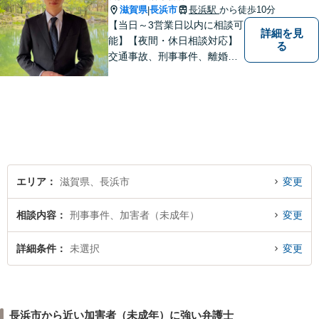
滋賀県
長浜市
長浜駅
から徒歩10分
|
【当日～3営業日以内に相談可
詳細を見
能】【夜間・休日相談対応】
る
交通事故、刑事事件、離婚・
男女問題に注力しておりま
す。まずはお気軽にご相談く
ださい。
エリア
滋賀県、長浜市
変更
相談内容
刑事事件、加害者（未成年）
変更
詳細条件
未選択
変更
長浜市から近い加害者（未成年）に強い弁護士