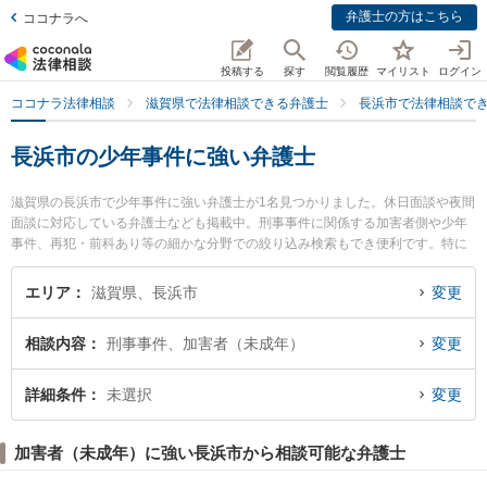
弁護士の方はこちら
ココナラへ
投稿する
探す
閲覧履歴
マイリスト
ログイン
ココナラ法律相談
滋賀県で法律相談できる弁護士
長浜市で法律相談で
長浜市の少年事件に強い弁護士
滋賀県の長浜市で少年事件に強い弁護士が1名見つかりました。休日面談や夜間
面談に対応している弁護士なども掲載中。刑事事件に関係する加害者側や少年
事件、再犯・前科あり等の細かな分野での絞り込み検索もでき便利です。特に
長浜アラ法律事務所の荒木 玖鳥弁護士のプロフィール情報や弁護士費用、強み
などが注目されています。『長浜市で土日や夜間に発生した少年事件のトラブ
エリア
滋賀県、長浜市
変更
ルを今すぐに弁護士に相談したい』『少年事件のトラブル解決の実績豊富な近
くの弁護士を検索したい』『初回相談無料で少年事件を法律相談できる長浜市
相談内容
刑事事件、加害者（未成年）
変更
内の弁護士に相談予約したい』などでお困りの相談者さんにおすすめです。
詳細条件
未選択
変更
加害者（未成年）に強い長浜市から相談可能な弁護士