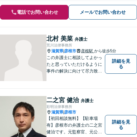
電話でお問い合わせ
メールでお問い合わせ
北村 美菜
弁護士
荒川法律事務所
滋賀県
彦根市
彦根駅
から徒歩5分
|
この弁護士に相談してよかっ
詳細を見
たと思っていただけるように
る
事件の解決に向けて尽力致し
ます。
二之宮 健治
弁護士
彩明法律事務所
滋賀県
彦根市
|
【初回相談無料】【駐車場
詳細を見
有】彦根市の弁護士の二之宮
る
健治です。元監察官、元公務