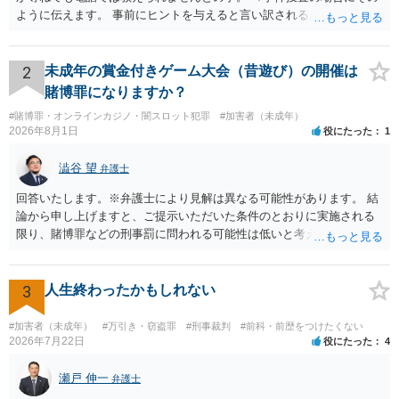
ように伝えます。 事前にヒントを与えると言い訳されるからです。 ・
満員電車の中でかなり女性と密着してしまった可能性があるとの心当
たり →やはり痴漢として疑われているのでは。 そもそも痴漢をやって
ないのであれば、何も疑われる筋合いは無いわけですし狼狽える必要
2
未成年の賞金付きゲーム大会（昔遊び）の開催は
はないですね。
賭博罪になりますか？
#賭博罪・オンラインカジノ・闇スロット犯罪
#加害者（未成年）
2026年8月1日
役にたった
1
澁谷 望
弁護士
回答いたします。※弁護士により見解は異なる可能性があります。 結
論から申し上げますと、ご提示いただいた条件のとおりに実施される
限り、賭博罪などの刑事罰に問われる可能性は低いと考えられます
が、会場の利用ルールなどの点には注意が必要です。 【質問1への回
答】 賭博罪は、参加者が互いに財物を賭けてその得喪を争う場合に成
立します。 質問者様がご自身のポケットマネーから懸賞として賞金を
3
人生終わったかもしれない
出し、参加者からの参加費が全額会場レンタル費用に充てられて賞金
原資と完全に分離されている場合、参加者が自らの財物を失うリスク
#加害者（未成年）
#万引き・窃盗罪
#刑事裁判
#前科・前歴をつけたくない
が存在しないため賭博罪には該当しないとする見解が一般的です。ま
2026年7月22日
役にたった
4
た、利益を得る目的もないため賭博場開帳図利罪も成立しないと考え
られます。 【質問2への回答】 刑事上の問題は生じにくいものの、民
瀬戸 伸一
弁護士
事・行政上の観点から以下の点が考慮されます。景品表示法について