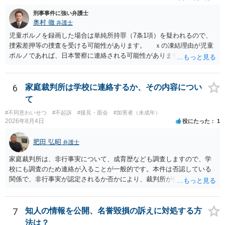
刑事事件に強い弁護士
奥村 徹
弁護士
児童ポルノを録画した場合は単純所持罪（7条1項）を疑われるので、
捜索差押等の捜査を受ける可能性があります。 ｘの凍結理由が児童
ポルノであれば、日本警察に連絡される可能性があります。 対応と
しては、犯罪を疑われるので、弁護士に相談した上で、画像を消去す
るなり、警察に相談するなり、検討してください
6
家庭裁判所は学校に連絡するか、その内容につい
て
#不同意わいせつ
#不起訴
#接見・面会
#加害者（未成年）
2026年8月4日
役にたった
1
肥田 弘昭
弁護士
家庭裁判所は、非行事実について、成育歴なども調査しますので、学
校にも調査のため連絡が入ることが一般的です。本件は否認している
関係で、非行事実が認定されるか否かにより、裁判所が生育歴なども
調査する可能性があります。非行事実が認められないのであればいわ
ば無罪であり、非行がないのですから、その先の調査はないかと思い
ます。ご参考にしてください。
7
知人の情報を公開、名誉毀損の訴えに対処する方
法は？