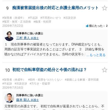
9
痴漢被害届提出後の対応と弁護士雇用のメリット
#加害者（未成年）
#不起訴
#不同意わいせつ
#示談交渉
#冤罪・無実・正当防衛
#痴漢・性犯罪
2026年7月22日
役にたった
2
刑事事件に強い弁護士
三村 勇人
弁護士
１ 現在刑事事件の被疑者となっております。DNA鑑定がなくとも、
周囲の証言等で事実認定されることはございます。 ２ 詳細な事情を
聴かなければアドバイスができません。当時の状況等を反論していく
ことになるかと思います。 ３ 否認事件において、弁護人を選任せ
ず、当事者で解決した事例を知りません。依頼しない理由がないかと
思います。
10
初犯で自転車窃盗の処分と今後の流れは？
#加害者（未成年）
#前科・前歴をつけたくない
#逮捕による解雇・退学回避
#不起訴
#示談交渉
#万引き・窃盗罪
2026年7月16日
刑事事件に強い弁護士
藤本 顯人
弁護士
元警察官の弁護士です。 初犯で自転車が返還されていることから、不