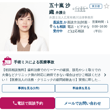
五十嵐 沙
東京都
インタビュ
ーを見る
織
弁護士
弁護士法人広尾有栖川法律事務所
営業時間：1
長浜市
か
面談方法(対面・
らも相談
電話・ビデオな
0:00~16:00
受付中
ど)は応相談
（平日）
手術ミスによる医療事故
【初回相談無料】歯科治療でのリーマーの破損、脱毛やシミ取りでの
火傷などクリニック側の対応に納得できない場合はぜひご相談くださ
い！【医療法人の法務・クリニックの顧問経験あり】実情に即したア
ドバイスで、納得のできるトラブルの解決を目指します。
事例を見る(1件)
料金表を見る
電話で面談予約
メールでお問い合わせ