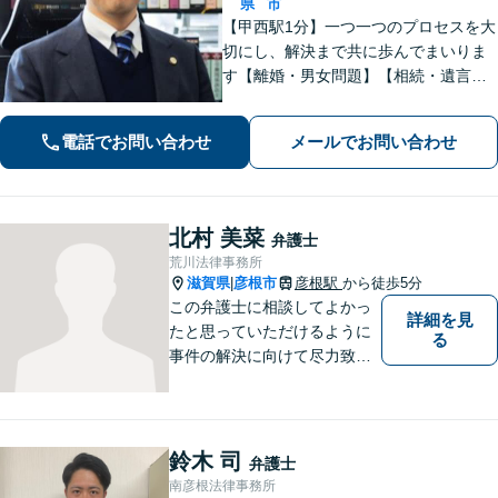
県
市
【甲西駅1分】一つ一つのプロセスを大
切にし、解決まで共に歩んでまいりま
す【離婚・男女問題】【相続・遺言】
はもちろん【インターネット：削除請
求、開示請求、損害賠償請求】【労
電話でお問い合わせ
メールでお問い合わせ
働・雇用：事業会社での勤務経験あ
り】まで幅広くご相談に応じます【We
b面談OK】
北村 美菜
弁護士
荒川法律事務所
滋賀県
彦根市
彦根駅
から徒歩5分
|
この弁護士に相談してよかっ
詳細を見
たと思っていただけるように
る
事件の解決に向けて尽力致し
ます。
鈴木 司
弁護士
南彦根法律事務所