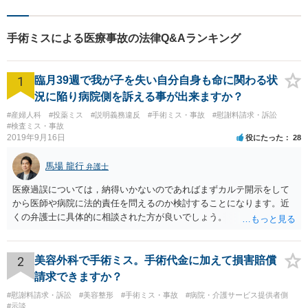
う、最後まで粘り強く弁護を
行います！【完全個室】
手術ミスによる医療事故の法律Q&Aランキング
1
臨月39週で我が子を失い自分自身も命に関わる状
況に陥り病院側を訴える事が出来ますか？
#産婦人科
#投薬ミス
#説明義務違反
#手術ミス・事故
#慰謝料請求・訴訟
#検査ミス・事故
2019年9月16日
役にたった
28
馬場 龍行
弁護士
医療過誤については，納得いかないのであればまずカルテ開示をして
から医師や病院に法的責任を問えるのか検討することになります。近
くの弁護士に具体的に相談された方が良いでしょう。
2
美容外科で手術ミス。手術代金に加えて損害賠償
請求できますか？
#慰謝料請求・訴訟
#美容整形
#手術ミス・事故
#病院・介護サービス提供者側
#示談