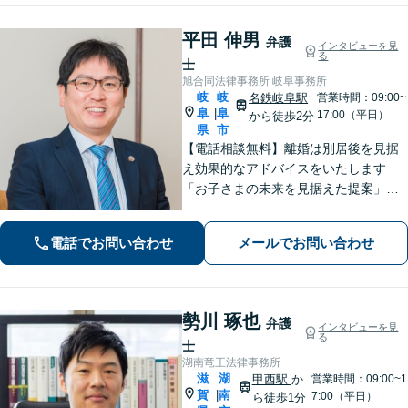
平田 伸男
弁護
インタビューを見
る
士
旭合同法律事務所 岐阜事務所
岐
岐
名鉄岐阜駅
営業時間：09:00~
阜
阜
|
17:00（平日）
から徒歩2分
県
市
【電話相談無料】離婚は別居後を見据
え効果的なアドバイスをいたします
「お子さまの未来を見据えた提案」遺
産分割協議・調停は、ぜひ私にご相談
ください【岐阜駅3分】他業種との連携
電話でお問い合わせ
メールでお問い合わせ
で不動産トラブルを回避【休日・夜間
面談可】【ビデオ面談あり】
勢川 琢也
弁護
インタビューを見
る
士
湖南竜王法律事務所
滋
湖
甲西駅
か
営業時間：09:00~1
賀
南
|
7:00（平日）
ら徒歩1分