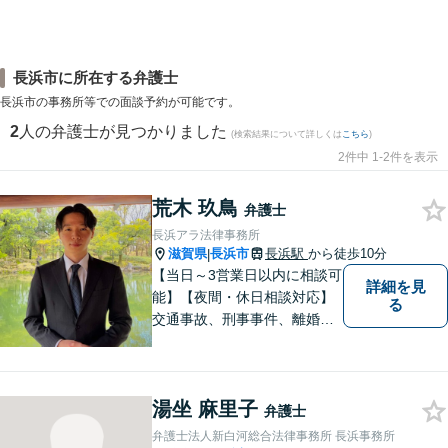
長浜市に所在する弁護士
長浜市の事務所等での面談予約が可能です。
2
人の弁護士が見つかりました
(検索結果について詳しくは
こちら
)
2件中 1-2件を表示
荒木 玖鳥
弁護士
長浜アラ法律事務所
滋賀県
長浜市
長浜駅
から徒歩10分
|
【当日～3営業日以内に相談可
詳細を見
能】【夜間・休日相談対応】
る
交通事故、刑事事件、離婚・
男女問題に注力しておりま
す。まずはお気軽にご相談く
ださい。
湯坐 麻里子
弁護士
弁護士法人新白河総合法律事務所 長浜事務所