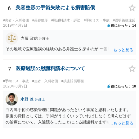
ってはあるかもしれませんが、相手方に誤解を与える可能性があり、
利益相反の問題が生じうるのでそういった要請は拒絶する場合が大半
6
美容整形の手術失敗による損害賠償
でしょうし、とりわけ今回の状況において弁護士かぎりの話にしてほ
しいという要望を受け容れる弁護士はほとんどいないと思います。 会
#患者・入所者側
#美容整形
#慰謝料請求・訴訟
#手術ミス・事故
#説明義務違反
社内の部署に相談した場合についても通常は会社内で情報共有が図ら
2019年4月3日
役にたった
14
れるでしょうから、結局のところ、関係資料等をまとめて一度弁護士
に相談した上で、事案の見通し等を示してもらい、訴訟するかどうか
内藤 政信
弁護士
を早急に決断された方が良いかと存じます。訴訟提起を選択される場
その地域で医療過誤の経験のある弁護士を探すのが 一番近道だね。
合は、通常、会社が隠蔽のため過去の記録を廃棄すること等を防ぐた
め、弁護士と相談の上、訴え提起前の証拠保全の要否等を検討するこ
とになります。 いずれにせよ、あなたの動きを悟られた場合、少なく
7
医療過誤の慰謝料請求について
とも一般論としては会社が隠蔽工作を行う可能性があるため、慎重な
対応が必要になってくるかと存じます。
#手術ミス・事故
#患者・入所者側
#損害賠償増額
2020年3月9日
役にたった
10
水野 遼
弁護士
白内障手術の感染管理に問題があったという事案と思料いたします。
損害の費目としては、手術がうまくいっていればしなくて済んだはず
の治療について、入通院をしたことによる慰謝料がまず挙げられ、こ
れは入通院の期間に応じて決まります。 また、視力低下などの後遺症
が残った場合には、後遺症についての慰謝料や、逸失利益なども請求