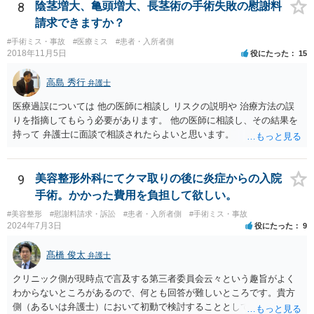
の対象になってきます。 あくまでケースバイケースなので、今回の事
8
陰茎増大、亀頭増大、長茎術の手術失敗の慰謝料
案に必ずしも当てはまるものとは言い切れませんが、過去の裁判例を
請求できますか？
見ると、白内障の手術に失敗して片目の視力がほぼ失われたような事
#手術ミス・事故
#医療ミス
#患者・入所者側
案の場合、800万円程度の慰謝料が認められた事案もあります。 医療
2018年11月5日
役にたった
15
事故の場合、相手が保険を使った対応になることが多いため、交渉を
円滑に進めるためには早期に弁護士委任された方がよいのではないか
高島 秀行
弁護士
と思います。
医療過誤については 他の医師に相談し リスクの説明や 治療方法の誤
りを指摘してもらう必要があります。 他の医師に相談し、その結果を
持って 弁護士に面談で相談されたらよいと思います。
9
美容整形外科にてクマ取りの後に炎症からの入院
手術。かかった費用を負担して欲しい。
#美容整形
#慰謝料請求・訴訟
#患者・入所者側
#手術ミス・事故
2024年7月3日
役にたった
9
髙橋 俊太
弁護士
クリニック側が現時点で言及する第三者委員会云々という趣旨がよく
わからないところがあるので、何とも回答が難しいところです。貴方
側（あるいは弁護士）において初動で検討することとしては、クリニ