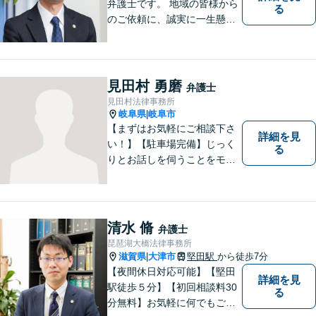
弁護士です。 地域の皆様から
る
のご依頼に、誠実に一生懸命
に取り組みます。2015年の弁
護士登録以来、刑事事件や交
通事故・慰謝料・借金問題を
はじめとする民事事件に対応
見田村 勇磨
弁護士
してきました。お気軽にお電
見田村法律事務所
話ください【駐車場完備】
岐阜県
岐阜市
|
【まずはお気軽にご相談下さ
詳細を見
い！】【駐車場完備】じっく
る
りとお話しを伺うことをモッ
トーにしております。
清水 脩
弁護士
琵琶湖大橋法律事務所
滋賀県
大津市
堅田駅
から徒歩7分
|
【夜間休日対応可能】【堅田
詳細を見
駅徒歩５分】【初回相談料30
る
分無料】お気軽に何でもご相