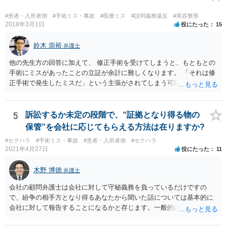
#患者・入所者側
#手術ミス・事故
#医療ミス
#説明義務違反
#美容整形
2018年3月1日
役にたった
15
鈴木 崇裕
弁護士
他の先生方の回答に加えて、 修正手術を受けてしまうと、もともとの
手術にミスがあったことの立証が余計に難しくなります。 「それは修
正手術で発生したミスだ」という主張がされてしまう可能性があるか
らです。 心身の苦痛はあるでしょうけれども、損害賠償請求などをご
検討なさっているのであれば、修正手術を受けるまえに弁護士に相談
して対応を決めることを強くお勧めいたします。
5
訴訟するか未定の段階で、“証拠となり得る物の
保管”を会社に応じてもらえる方法は在りますか?
#セクハラ
#手術ミス・事故
#患者・入所者側
#セクハラ
2021年4月27日
役にたった
11
木野 博徳
弁護士
会社の顧問弁護士は会社に対して守秘義務を負っているだけですの
で、紛争の相手方となり得るあなたから聞いた話については基本的に
会社に対して報告することになるかと存じます。一般的に弁護士かぎ
りの話にしてほしいという相手方の要望を受け容れることは状況によ