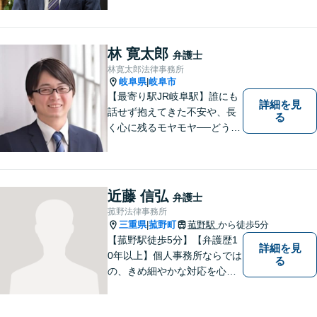
談ください。弁護士は、あな
たの味方です。
林 寛太郎
弁護士
林寛太郎法律事務所
岐阜県
岐阜市
|
【最寄り駅JR岐阜駅】誰にも
詳細を見
話せず抱えてきた不安や、長
る
く心に残るモヤモヤ──どうぞ
安心してお聞かせください。
あなたの想いに丁寧に寄り添
いながら、これからの一歩を
一緒に見つけていきます。
近藤 信弘
弁護士
【丁寧なヒアリング】【地域
菰野法律事務所
密着型の法律事務所】
三重県
菰野町
菰野駅
から徒歩5分
|
【菰野駅徒歩5分】【弁護歴1
詳細を見
0年以上】個人事務所ならでは
る
の、きめ細やかな対応を心が
けています。「相談してよか
った」と思っていただけるよ