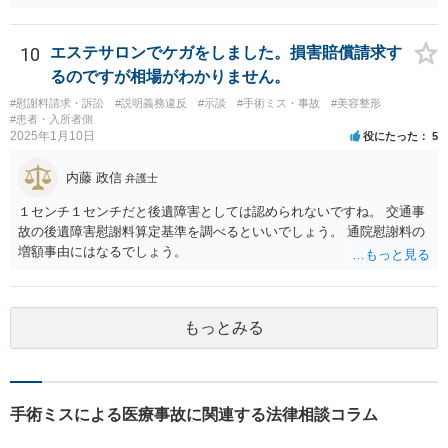
ックから診療記録の入手をすること、緊急入院先の診断内容の確認や
医師意見聴取などが考えられるかと思います。それらを踏まえてクリ
ニック側の過失を肯定できそうであれば、クリニックに対して具体的
10
エステサロンでケガをしました。損害賠償請求す
に損害賠償請求をしていくことになります。
るのですが相場がわかりません。
#慰謝料請求・訴訟
#説明義務違反
#示談
#手術ミス・事故
#美容整形
#患者・入所者側
2025年1月10日
役にたった
5
内藤 政信
弁護士
１センチ１センチだと後遺障害としては認められないですね。 交通事
故の後遺障害慰謝料算定基準を調べるといいでしょう。 通院慰謝料の
増額事由にはなるでしょう。
もっとみる
手術ミスによる医療事故に関連する法律相談コラム