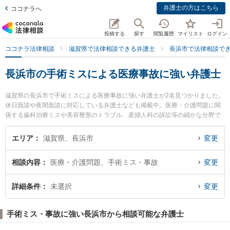
弁護士の方はこちら
ココナラへ
投稿する
探す
閲覧履歴
マイリスト
ログイン
ココナラ法律相談
滋賀県で法律相談できる弁護士
長浜市で法律相談で
長浜市の手術ミスによる医療事故に強い弁護士
滋賀県の長浜市で手術ミスによる医療事故に強い弁護士が2名見つかりました。
休日面談や夜間面談に対応している弁護士なども掲載中。医療・介護問題に関
係する歯科治療ミスや美容整形のトラブル、産婦人科の訴訟等の細かな分野で
の絞り込み検索もでき便利です。特に長浜アラ法律事務所の荒木 玖鳥弁護士や
弁護士法人新白河総合法律事務所 長浜事務所の湯坐 麻里子弁護士のプロフィー
エリア
滋賀県、長浜市
変更
ル情報や弁護士費用、強みなどが注目されています。『長浜市で土日や夜間に
発生した手術ミスによる医療事故のトラブルを今すぐに弁護士に相談したい』
相談内容
医療・介護問題、手術ミス・事故
変更
『手術ミスによる医療事故のトラブル解決の実績豊富な近くの弁護士を検索し
たい』『初回相談無料で手術ミスによる医療事故を法律相談できる長浜市内の
弁護士に相談予約したい』などでお困りの相談者さんにおすすめです。
詳細条件
未選択
変更
手術ミス・事故に強い長浜市から相談可能な弁護士