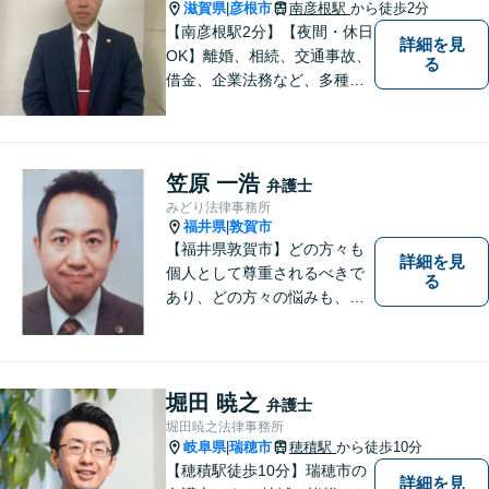
滋賀県
彦根市
南彦根駅
から徒歩2分
|
【南彦根駅2分】【夜間・休日
詳細を見
OK】離婚、相続、交通事故、
る
借金、企業法務など、多種多
様なご相談にお応えしており
ます。スピード感を持った対
応と密なコミュニケーション
をモットーに、皆様それぞれ
笠原 一浩
弁護士
に合った解決を図ってまいり
みどり法律事務所
ます。お気軽にご相談くださ
福井県
敦賀市
|
い。
【福井県敦賀市】どの方々も
詳細を見
個人として尊重されるべきで
る
あり、どの方々の悩みも、そ
れぞれ丁寧に、かつ迅速に、
解決が図られる必要がありま
す。 また、言葉の壁や専門知
識の壁も越えて、解決が図ら
堀田 暁之
弁護士
れる必要があります。
堀田暁之法律事務所
岐阜県
瑞穂市
穂積駅
から徒歩10分
|
【穂積駅徒歩10分】瑞穂市の
詳細を見