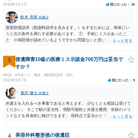
2018年2月1日
役にたった
16
鈴木 崇裕
弁護士
損害賠償請求（慰謝料請求を含みます。）をするためには，簡単にい
うと次の条件を満たす必要があります。 ① 手術にミスがあったこ
と ※病院側が認めているようですから問題ないと思います。 ② 手
術のミスの「せいで」仕事を休まなければならなくなったこと ③ 手
術のミスの「せいで」マスクが外せなくなったこと ④ 仕事を休まな
ければならなくなった「せいで」休業損害が発生したこと ⑤ マスク
3
後遺障害10級の医療ミス示談金700万円は妥当で
を外せなくなった「せいで」経済的に評価できる精神的な損害が発生
すか？
したこと 「せいで」と強調した点が，内藤先生のご指摘なさる「相当
#示談
#手術ミス・事故
#慰謝料請求・訴訟
因果関係」です。 手術のミスと関係のないことまでは責任追及ができ
2023年3月7日
役にたった
9
ないということです。 手術のミスの結果，手術前と比べて見た目が著
しく悪くなってしまったとか， 手術のミスの結果，入院期間が延びて
鬼沢 健士
弁護士
しまったとかいう事情があれば， 追加請求が可能な余地があります。
ただし，手術代の返金に応じた際に「これ以上金銭の請求はしませ
弁護士を入れるべき事案であると考えます。 少なくとも相談は受けて
ん」という趣旨の合意をしてしまっていると， 上記の請求は，基本的
ください。 そこで額の妥当性、増額可能性と弁護士費用、依頼のメリ
には困難となります。
ットなどを具体的に検討できます。 現時点で妥当かどうかを即断する
ことを避けた方がいいです。
4
美容外科整形後の後遺症