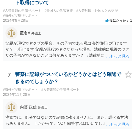
ト取得について
#入管書類の申請サポート
#外国人の訴訟支援
#入管対応・外国人との交渉
#海外ビザ取得サポート
2024年8月28日
役にたった
1
匿名A
弁護士
父親が現役でヤクザの場合、その子供である私は海外旅行に行けます
か？ →行けます 父親が現役のヤクザだった場合、法律的に現役のヤク
ザの子供ができないことは何かありますか？ →法律的に、ということ
であれば、ないかと思います。
7
警察に記録がついているかどうかとはどう確認で
きるのでしょうか？
#海外ビザ取得サポート
#入管書類の申請サポート
2024年11月28日
内藤 政信
弁護士
注意では、処分ではないので記録に残りませんね。 また、調べる方法
もありません。 したがって、NOと回答すればいいでしょう。