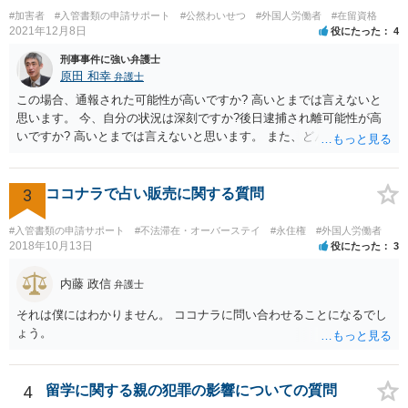
#加害者
#入管書類の申請サポート
#公然わいせつ
#外国人労働者
#在留資格
2021年12月8日
役にたった
4
刑事事件に強い弁護士
原田 和幸
弁護士
この場合、通報された可能性が高いですか? 高いとまでは言えないと
思います。 今、自分の状況は深刻ですか?後日逮捕され離可能性が高
いですか? 高いとまでは言えないと思います。 また、どんな犯罪をし
てしまいしまったでしょうか? 考えられるとすれば、建造物侵入罪あ
たりでしょうか。
3
ココナラで占い販売に関する質問
#入管書類の申請サポート
#不法滞在・オーバーステイ
#永住権
#外国人労働者
2018年10月13日
役にたった
3
内藤 政信
弁護士
それは僕にはわかりません。 ココナラに問い合わせることになるでし
ょう。
4
留学に関する親の犯罪の影響についての質問