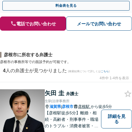
料金表を見る
電話でお問い合わせ
メールでお問い合わせ
彦根市に所在する弁護士
彦根市の事務所等での面談予約が可能です。
4
人の弁護士が見つかりました
(検索結果について詳しくは
こちら
)
4件中 1-4件を表示
矢田 圭
弁護士
生駒法律事務所
滋賀県
彦根市
彦根駅
から徒歩5分
|
【彦根駅徒歩5分】離婚・相
詳細を見
続・高齢者・刑事事件・職場
る
のトラブル・消費者被害・法