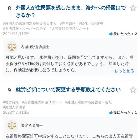
8
外国人が住民票を残したまま、海外への帰国はで
きるか？
#外国人の家族問題を抱える日本人
#在留資格
#帰化
#永住権
#不法滞在・オーバーステイ
#入管書類の申請サポート
2024年1月12日
役にたった
2
内藤 政信
弁護士
可能と思います。 永住権があり、帰国を予定してますから。 また、社
会保険料や住民税は納付しておく必要があるでしょう。 帰国した時
に、保険証が必要になるでしょうから。
9
就労ビザについて変更する手順教えてください
#在留資格
#入管書類の申請サポート
#外国人雇用する経営者・会社
#外国人労働者
2023年7月16日
役にたった
1
匿名A
弁護士
在留資格変更許可申請をすることになります。 こちらの出入国在留管