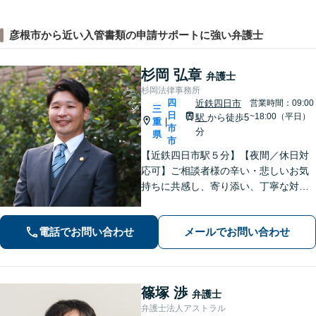
彦根市から近い入管書類の申請サポートに強い弁護士
杉岡 弘章
弁護士
杉岡法律事務所
四
近鉄四日市
営業時間：09:00
三
日
~18:00（平日）
駅
から徒歩5
重
|
市
分
県
市
【近鉄四日市駅５分】【夜間／休日対
応可】ご相談者様の辛い・悲しいお気
持ちに共感し、寄り添い、丁寧な対応
を心がけます。離婚／不動産／借金／
相続／刑事事件など、幅広く対応【地
電話でお問い合わせ
メールでお問い合わせ
域に根ざした弁護士】お気軽にお問い
合わせください。
篠塚 渉
弁護士
弁護士法人アストラル