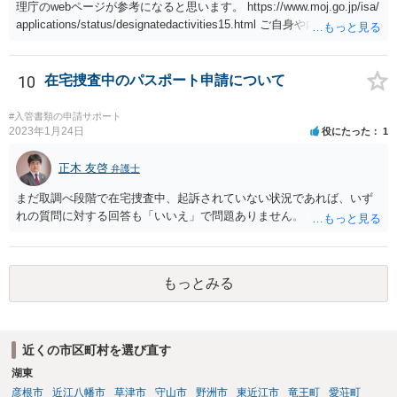
理庁のwebページが参考になると思います。 https://www.moj.go.jp/isa/
applications/status/designatedactivities15.html ご自身や内定先企業で
の申請ができない又は難しいのであれば、申請取次者の承認を受けて
いる弁護士や行政書士に相談されるのが良いです。
10
在宅捜査中のパスポート申請について
#入管書類の申請サポート
2023年1月24日
役にたった
1
正木 友啓
弁護士
まだ取調べ段階で在宅捜査中、起訴されていない状況であれば、いず
れの質問に対する回答も「いいえ」で問題ありません。
もっとみる
近くの市区町村を選び直す
湖東
彦根市
近江八幡市
草津市
守山市
野洲市
東近江市
竜王町
愛荘町