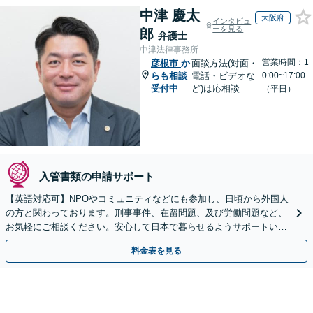
中津 慶太
大阪府
インタビュ
ーを見る
郎
弁護士
中津法律事務所
営業時間：1
彦根市
か
面談方法(対面・
らも相談
電話・ビデオな
0:00~17:00
受付中
ど)は応相談
（平日）
入管書類の申請サポート
【英語対応可】NPOやコミュニティなどにも参加し、日頃から外国人
の方と関わっております。刑事事件、在留問題、及び労働問題など、
お気軽にご相談ください。安心して日本で暮らせるようサポートいた
します【夜間・休日相談OK】【北浜駅2分】
料金表を見る