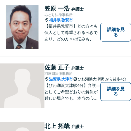
笠原 一浩
弁護士
みどり法律事務所
福井県
敦賀市
|
【福井県敦賀市】どの方々も
詳細を見
個人として尊重されるべきで
る
あり、どの方々の悩みも、そ
れぞれ丁寧に、かつ迅速に、
解決が図られる必要がありま
す。 また、言葉の壁や専門知
識の壁も越えて、解決が図ら
佐藤 正子
弁護士
れる必要があります。
羽座岡法律事務所
滋賀県
大津市
びわ湖浜大津駅
から徒歩4分
|
【びわ湖浜大津駅4分】弁護士
詳細を見
としてご希望どおりの解決が
る
難しい場合でも、本当の心の
希望を満たせるようにしたい
と考えています。ご相談にお
越しくださった方々が、話し
やすい雰囲気作りを心掛けて
北上 拓哉
弁護士
おりますので、お気軽にご相