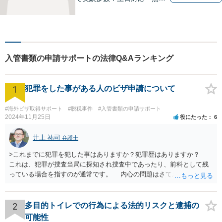
電話相談◎皆様の抱える問題
の背景を理解し、最適な解決
方法をご提案・実行いたしま
す。お気軽にご相談を！【著
書多数】【法テラス可】
入管書類の申請サポートの法律Q&Aランキング
1
犯罪をした事がある人のビザ申請について
#海外ビザ取得サポート
#脱税事件
#入管書類の申請サポート
2024年11月25日
役にたった
6
井上 祐司
弁護士
>これまでに犯罪を犯した事はありますか？犯罪歴はありますか？
これは、犯罪が捜査当局に探知され捜査中であったり、前科として残
っている場合を指すのが通常です。 内心の問題はさておき、ご質問
の状況であれば「いいえ」と回答するのがセオリーかと思います。
2
多目的トイレでの行為による法的リスクと逮捕の
可能性