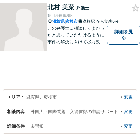
北村 美菜
をモットーに、皆様それぞれ
弁護士
に合った解決を図ってまいり
荒川法律事務所
ます。お気軽にご相談くださ
滋賀県
彦根市
彦根駅
から徒歩5分
|
い。
この弁護士に相談してよかっ
詳細を見
たと思っていただけるように
る
事件の解決に向けて尽力致し
ます。
エリア
滋賀県、彦根市
変更
相談内容
外国人・国際問題、入管書類の申請サポート
変更
詳細条件
未選択
変更