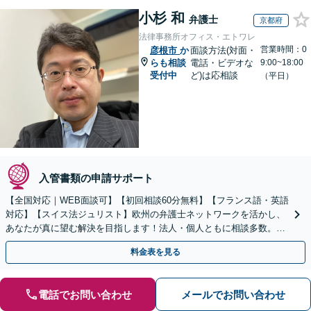
小杉 和
弁護士
京都府
法律事務所オフィス・エトワレ
営業時間：0
彦根市
か
面談方法(対面・
らも相談
電話・ビデオな
9:00~18:00
受付中
ど)は応相談
（平日）
入管書類の申請サポート
【全国対応｜WEB面談可】【初回相談60分無料】【フランス語・英語
対応】【スイス法ジュリスト】欧州の弁護士ネットワークを活かし、
あなたが真に望む解決を目指します！法人・個人ともに相談多数。細
やかな連絡と粘り強い交渉を徹底【休日・夜間相談可】
料金表を見る
電話でお問い合わせ
メールでお問い合わせ