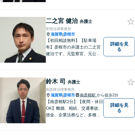
人倒産などはお任せくださ
い。法人・個人問わず幅広い
案件を取り扱っています。
二之宮 健治
弁護士
彩明法律事務所
滋賀県
彦根市
|
【初回相談無料】【駐車場
詳細を見
有】彦根市の弁護士の二之宮
る
健治です。元監察官、元公務
員の経歴を活かし、皆様のト
ラブル解決をしっかりサポー
トいたします。
鈴木 司
弁護士
南彦根法律事務所
滋賀県
彦根市
南彦根駅
から徒歩2分
|
【南彦根駅2分】【夜間・休日
詳細を見
OK】離婚、相続、交通事故、
る
借金、企業法務など、多種多
様なご相談にお応えしており
ます。スピード感を持った対
応と密なコミュニケーション