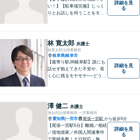
詳細を見
い！】【駐車場完備】じっく
る
りとお話しを伺うことをモッ
トーにしております。
林 寛太郎
弁護士
林寛太郎法律事務所
岐阜県
岐阜市
|
【最寄り駅JR岐阜駅】誰にも
詳細を見
話せず抱えてきた不安や、長
る
く心に残るモヤモヤ──どうぞ
安心してお聞かせください。
あなたの想いに丁寧に寄り添
いながら、これからの一歩を
一緒に見つけていきます。
澤 健二
弁護士
【丁寧なヒアリング】【地域
旭合同法律事務所 一宮事務所
密着型の法律事務所】
愛知県
一宮市
尾張一宮駅
から徒歩5分
|
【尾張一宮駅5分】離婚／相続
詳細を見
／借地借家／外国人関連事件
る
で実績多数！土日対応・無料