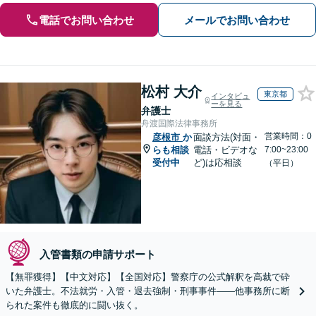
電話でお問い合わせ
メールでお問い合わせ
松村 大介
東京都
インタビュ
ーを見る
弁護士
舟渡国際法律事務所
営業時間：0
彦根市
か
面談方法(対面・
らも相談
電話・ビデオな
7:00~23:00
受付中
ど)は応相談
（平日）
入管書類の申請サポート
【無罪獲得】【中文対応】【全国対応】警察庁の公式解釈を高裁で砕
いた弁護士。不法就労・入管・退去強制・刑事事件——他事務所に断
られた案件も徹底的に闘い抜く。