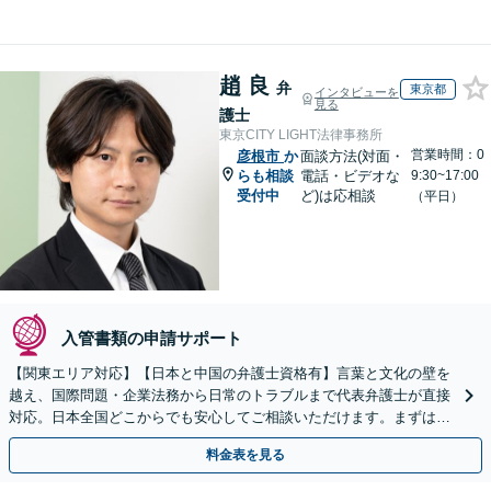
趙 良
弁
東京都
インタビューを
見る
護士
東京CITY LIGHT法律事務所
営業時間：0
彦根市
か
面談方法(対面・
らも相談
電話・ビデオな
9:30~17:00
受付中
ど)は応相談
（平日）
入管書類の申請サポート
【関東エリア対応】【日本と中国の弁護士資格有】言葉と文化の壁を
越え、国際問題・企業法務から日常のトラブルまで代表弁護士が直接
対応。日本全国どこからでも安心してご相談いただけます。まずは一
歩を踏み出してみませんか。【初回相談無料】
料金表を見る