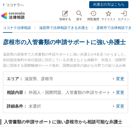
弁護士の方はこちら
ココナラへ
投稿する
探す
閲覧履歴
マイリスト
ログイン
ココナラ法律相談
滋賀県で法律相談できる弁護士
彦根市で法律相談で
彦根市の入管書類の申請サポートに強い弁護士
滋賀県の彦根市で入管書類の申請サポートに強い弁護士が4名見つかりました。
初回面談無料や休日面談に対応している弁護士なども掲載中。外国人・国際問
題に関係する国際離婚やハーグ条約、国際結婚等の細かな分野での絞り込み検
索もでき便利です。特に生駒法律事務所の矢田 圭弁護士や彩明法律事務所の二
之宮 健治弁護士、南彦根法律事務所の鈴木 司弁護士のプロフィール情報や弁護
エリア
滋賀県、彦根市
変更
士費用、強みなどが注目されています。『彦根市で土日や夜間に発生した入管
書類の申請サポートのトラブルを今すぐに弁護士に相談したい』『入管書類の
相談内容
外国人・国際問題、入管書類の申請サポート
変更
申請サポートのトラブル解決の実績豊富な近くの弁護士を検索したい』『初回
相談無料で入管書類の申請サポートを法律相談できる彦根市内の弁護士に相談
予約したい』などでお困りの相談者さんにおすすめです。
詳細条件
未選択
変更
入管書類の申請サポートに強い彦根市から相談可能な弁護士