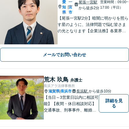
愛
一
尾張一宮駅
営業時間：09:00~
知
宮
|
17:00（平日）
から徒歩2分
県
市
【尾張一宮駅2分】暗闇に明かりを照ら
す星のように、法律問題で悩む皆さま
の光となります【企業法務】各業界特
有の事情にも配慮し、最適なアドバイ
スを【離婚問題】女性弁護士在籍／証
拠収集・協議前〜紛争段階、どのフェ
メールでお問い合わせ
ーズにも対応【完全個室】
荒木 玖鳥
弁護士
長浜アラ法律事務所
滋賀県
長浜市
長浜駅
から徒歩10分
|
【当日～3営業日以内に相談可
詳細を見
能】【夜間・休日相談対応】
る
交通事故、刑事事件、離婚・
男女問題に注力しておりま
す。まずはお気軽にご相談く
ださい。