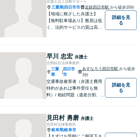
弁護士法人決断サポート
談ください。
三重県
四日市市
近鉄四日市駅
から徒歩10分
|
【地域に根ざした弁護士】
詳細を見
【無料駐車場あり】敷居は低
る
く、法的サービスの質は高く
をモットーに、ご相談者の立
場に立って、問題の解決を目
指します。交通事故／借金問
題／離婚問題／相続問題／企
早川 忠宏
弁護士
業法務など、幅広く対応可
北勢綜合法律事務所
能。【明確な料金体系】どう
あすなろう四日市駅
から徒歩
三重
四日市
|
ぞご連絡ください。
県
市
3分
交通事故被害者（弁護士費用
詳細を見
特約があれば事件受任も無
る
料）/ 相続問題（遺産分割、遺
言等）。是非一度ご相談くだ
さい。
見田村 勇磨
弁護士
見田村法律事務所
岐阜県
岐阜市
|
【まずはお気軽にご相談下さ