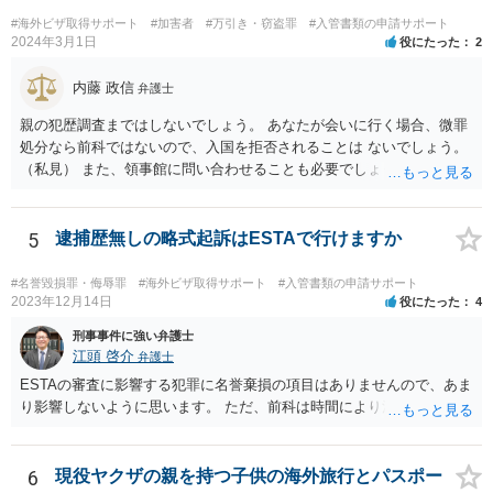
#海外ビザ取得サポート
#加害者
#万引き・窃盗罪
#入管書類の申請サポート
2024年3月1日
役にたった
2
内藤 政信
弁護士
親の犯歴調査まではしないでしょう。 あなたが会いに行く場合、微罪
処分なら前科ではないので、入国を拒否されることは ないでしょう。
（私見） また、領事館に問い合わせることも必要でしょう。
5
逮捕歴無しの略式起訴はESTAで行けますか
#名誉毀損罪・侮辱罪
#海外ビザ取得サポート
#入管書類の申請サポート
2023年12月14日
役にたった
4
刑事事件に強い弁護士
江頭 啓介
弁護士
ESTAの審査に影響する犯罪に名誉棄損の項目はありませんので、あま
り影響しないように思います。 ただ、前科は時間により消えません。
6
現役ヤクザの親を持つ子供の海外旅行とパスポー