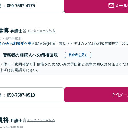
せ
メール
健博
弁護士
インタビューを見る
とう法律事務所
市
からも相談受付中
面談方法(対面・電話・ビデオなど)は応相談
営業時間：06:
債務者の相続人への債権回収
料金表を見る
・休日・夜間相談可】債権をためない為の予防策と実際の回収はお任せくだ
まずはお電話ください。
せ
メー
貴裕
弁護士
インタビューを見る
ォート法律事務所