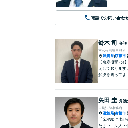
電話でお問い合わ
鈴木 司
弁護
南彦根法律事務所
滋賀県
彦根市
|
【南彦根駅2分
えしております
解決を図ってま
矢田 圭
弁護
生駒法律事務所
滋賀県
彦根市
|
【彦根駅徒歩5
ださい。法人・