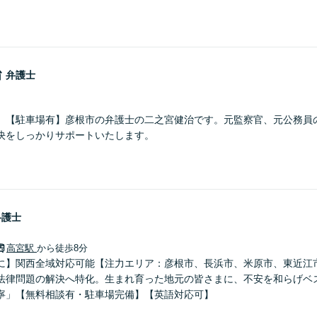
治
弁護士
】【駐車場有】彦根市の弁護士の二之宮健治です。元監察官、元公務員
決をしっかりサポートいたします。
弁護士
高宮駅
から徒歩8分
に】関西全域対応可能【注力エリア：彦根市、長浜市、米原市、東近江
法律問題の解決へ特化。生まれ育った地元の皆さまに、不安を和らげベ
寧」【無料相談有・駐車場完備】【英語対応可】