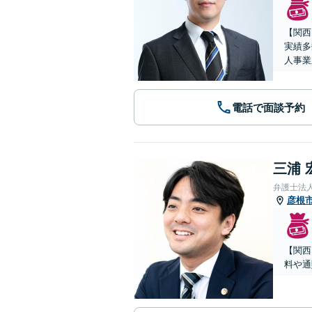
【関西
実績多
人事業
電話で面談予約
三浦 
弁護士法
彦根
【関西
料や通