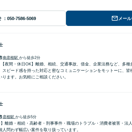
せ
メール
士
南彦根駅
から徒歩2分
】【夜間・休日OK】離婚、相続、交通事故、借金、企業法務など、多種
。スピード感を持った対応と密なコミュニケーションをモットーに、皆
いります。お気軽にご相談ください。
士
彦根駅
から徒歩5分
分】離婚・相続・高齢者・刑事事件・職場のトラブル・消費者被害・法
個人問わず幅広い案件を取り扱っています。