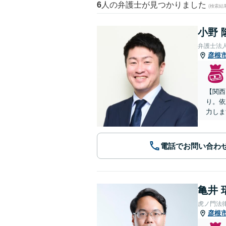
6
人の弁護士が見つかりました
(検索結
小野 
弁護士法
彦根
【関西
り。依
力しま
電話でお問い合わ
亀井 
虎ノ門法
彦根