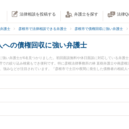
法律相談を投稿する
弁護士を探す
法律Q
弁護士
彦根市で法律相談できる弁護士
彦根市で債権回収に強い弁護士
人への債権回収に強い弁護士
に強い弁護士が6名見つかりました。初回面談無料や休日面談に対応している弁護
野での絞り込み検索もでき便利です。特に彦根法律事務所の林 直樹弁護士や南彦根
用、強みなどが注目されています。『彦根市で土日や夜間に発生した債務者の相続人
ラブル解決の実績豊富な近くの弁護士を検索したい』『初回相談無料で債務者の相
さんにおすすめです。