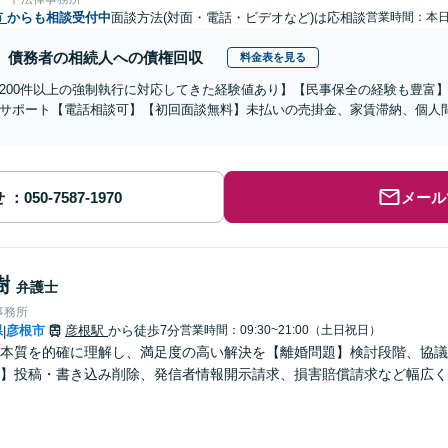
市
からも相談受付中
面談方法(対面・電話・ビデオなど)は応相談
営業時間：本
債務者の相続人への債権回収
料金表を見る
200件以上の強制執行に対応してきた経験値あり】【民事保全の経験も豊富
サポート【電話相談可】【初回面談無料】未払いの売掛金、家賃滞納、個人
せ
メール
樹
弁護士
事務所
県
彦根市
彦根駅
から徒歩7分
営業時間：09:30~21:00（土日祝日）
|
本質を的確に理解し、満足度の高い解決を【離婚問題】検討段階、協議
】投稿・書き込み削除、発信者情報開示請求、損害賠償請求など幅広く