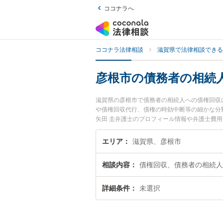
ココナラへ
ココナラ法律相談
滋賀県で法律相談できる
彦根市の債務者の相続
滋賀県の彦根市で債務者の相続人への債権回収
や債権回収代行、債権の時効中断等の細かな分
矢田 圭弁護士のプロフィール情報や弁護士費
談したい』『債務者の相続人への債権回収のト
護士に相談予約したい』などでお困りの相談者
エリア
滋賀県、彦根市
相談内容
債権回収、債務者の相続人
詳細条件
未選択