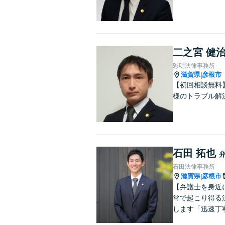
二之宮 健
彩明法律事務所
滋賀県
彦根市
|
【初回相談無料
様のトラブル解
石田 拓也
石田法律事務所
滋賀県
彦根市
|
【弁護士を身近
常で起こり得る
します「迅速丁