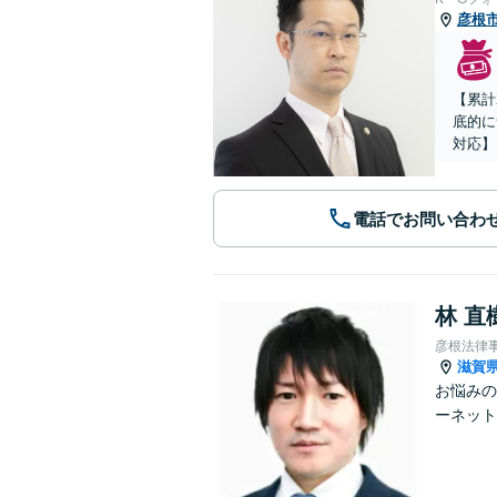
彦根
【累計
底的に
対応】
電話でお問い合わ
林 直
彦根法律
滋賀
お悩みの
ーネット