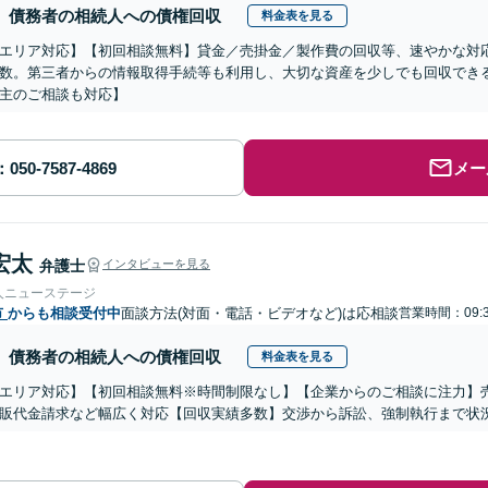
債務者の相続人への債権回収
料金表を見る
エリア対応】【初回相談無料】貸金／売掛金／製作費の回収等、速やかな対
数。第三者からの情報取得手続等も利用し、大切な資産を少しでも回収でき
主のご相談も対応】
メー
宏太
弁護士
インタビューを見る
人ニューステージ
市
からも相談受付中
面談方法(対面・電話・ビデオなど)は応相談
営業時間：09:
債務者の相続人への債権回収
料金表を見る
エリア対応】【初回相談無料※時間制限なし】【企業からのご相談に注力】
販代金請求など幅広く対応【回収実績多数】交渉から訴訟、強制執行まで状