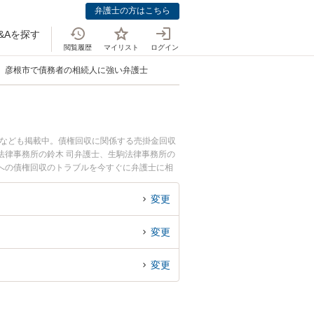
弁護士の方はこちら
&Aを探す
閲覧履歴
マイリスト
ログイン
彦根市で債務者の相続人に強い弁護士
士なども掲載中。債権回収に関係する売掛金回収
法律事務所の鈴木 司弁護士、生駒法律事務所の
への債権回収のトラブルを今すぐに弁護士に相
続人への債権回収を法律相談できる彦根市内の弁
変更
変更
変更