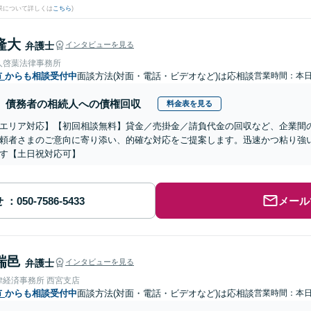
果について詳しくは
こちら
)
隆大
弁護士
インタビューを見る
人啓葉法律事務所
市
からも相談受付中
面談方法(対面・電話・ビデオなど)は応相談
営業時間：本
債務者の相続人への債権回収
料金表を見る
エリア対応】【初回相談無料】貸金／売掛金／請負代金の回収など、企業間
頼者さまのご意向に寄り添い、的確な対応をご提案します。迅速かつ粘り強
す【土日祝対応可】
せ
メール
瑞邑
弁護士
インタビューを見る
律経済事務所 西宮支店
市
からも相談受付中
面談方法(対面・電話・ビデオなど)は応相談
営業時間：本