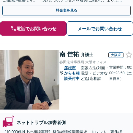
ご相談が重要です。一つひとつのプロセスを着実に対応し、よりよい
解決に向けて尽力いたします【Web面談OK】
料金表を見る
電話でお問い合わせ
メールでお問い合わせ
南 佳祐
弁護士
大阪府
春田法律事務所 大阪オフィス
営業時間：00:
彦根市
面談方法(対面・
からも相
電話・ビデオな
00~23:59（土
談受付中
ど)は応相談
日祝日）
ネットトラブル加害者側
【10,000件以上の相談実績】発信者情報開示請求、トレント、著作権