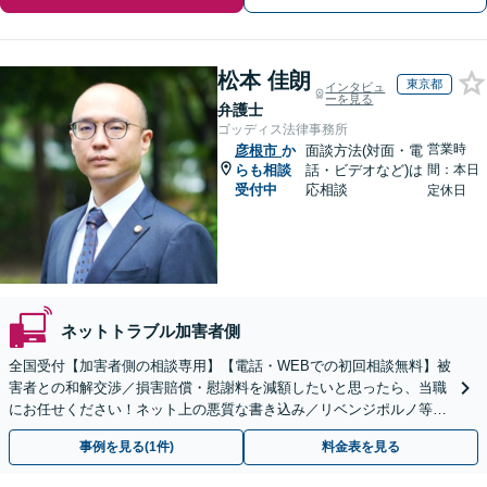
松本 佳朗
東京都
インタビュ
ーを見る
弁護士
ゴッディス法律事務所
営業時
彦根市
か
面談方法(対面・電
らも相談
話・ビデオなど)は
間：本日
受付中
応相談
定休日
ネットトラブル加害者側
全国受付【加害者側の相談専用】【電話・WEBでの初回相談無料】被
害者との和解交渉／損害賠償・慰謝料を減額したいと思ったら、当職
にお任せください！ネット上の悪質な書き込み／リベンジポルノ等、
代表弁護士が最後まで対応【関東エリア以外の相談も可】
事例を見る(1件)
料金表を見る