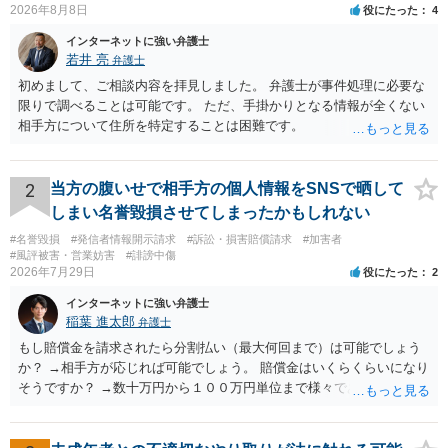
2026年8月8日
役にたった
4
インターネットに強い弁護士
若井 亮
弁護士
初めまして、ご相談内容を拝見しました。 弁護士が事件処理に必要な
限りで調べることは可能です。 ただ、手掛かりとなる情報が全くない
相手方について住所を特定することは困難です。
2
当方の腹いせで相手方の個人情報をSNSで晒して
しまい名誉毀損させてしまったかもしれない
#名誉毀損
#発信者情報開示請求
#訴訟・損害賠償請求
#加害者
#風評被害・営業妨害
#誹謗中傷
2026年7月29日
役にたった
2
インターネットに強い弁護士
稲葉 進太郎
弁護士
もし賠償金を請求されたら分割払い（最大何回まで）は可能でしょう
か？ →相手方が応じれば可能でしょう。 賠償金はいくらくらいになり
そうですか？ →数十万円から１００万円単位まで様々であり、不明で
す。相手方から相談者様に対し請求がなされた場合、減額や分割の交
渉が行われ、双方合意に至れば支払が開始され、決裂して相手方が訴
訟提起を選択すれば訴訟の中で解決がなされる流れが通常です。