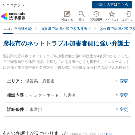
弁護士の方はこちら
ココナラへ
投稿する
探す
閲覧履歴
マイリスト
ログイン
ココナラ法律相談
滋賀県で法律相談できる弁護士
彦根市で法律相談で
彦根市のネットトラブル加害者側に強い弁護士
滋賀県の彦根市でネットトラブル加害者側に強い弁護士が4名見つかりました。
初回面談無料や休日面談に対応している弁護士なども掲載中。インターネット
に関係する誹謗中傷や名誉毀損、個人特定等の細かな分野での絞り込み検索も
でき便利です。特に彦根法律事務所の林 直樹弁護士や彩明法律事務所の二之宮
健治弁護士、南彦根法律事務所の鈴木 司弁護士のプロフィール情報や弁護士費
エリア
滋賀県、彦根市
変更
用、強みなどが注目されています。『彦根市で土日や夜間に発生したネットト
ラブル加害者側のトラブルを今すぐに弁護士に相談したい』『ネットトラブル
相談内容
インターネット、加害者
変更
加害者側のトラブル解決の実績豊富な近くの弁護士を検索したい』『初回相談
無料でネットトラブル加害者側を法律相談できる彦根市内の弁護士に相談予約
したい』などでお困りの相談者さんにおすすめです。
詳細条件
未選択
変更
4
人の弁護士が見つかりました
(検索結果について詳しくは
こちら
)