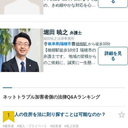
る
の、きめ細やかな対応を心が
けています。「相談してよか
った」と思っていただけるよ
う、最後まで粘り強く弁護を
行います！【完全個室】
堀田 暁之
弁護士
堀田暁之法律事務所
岐阜県
瑞穂市
穂積駅
から徒歩10分
|
【穂積駅徒歩10分】瑞穂市の
詳細を見
弁護士です。 地域の皆様から
る
のご依頼に、誠実に一生懸命
に取り組みます。2015年の弁
護士登録以来、刑事事件や交
通事故・慰謝料・借金問題を
はじめとする民事事件に対応
してきました。お気軽にお電
ネットトラブル加害者側の法律Q&Aランキング
話ください【駐車場完備】
1
人の住所を法に則り探すことは可能なのか？
#被害者
#個人・プライベート
#加害者
#炎上対策