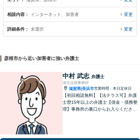
相談内容
インターネット、加害者
変更
詳細条件
未選択
変更
彦根市から近い加害者に強い弁護士
中村 武志
弁護士
湖北法律事務所
滋賀県
長浜市
営業時間：本日定休日
|
【初回相談無料】【法テラス可】弁護
士歴15年以上の弁護士【借金・債務整
理】事務所の裏口からお入りくださ
い。個人・法人含め、最適な債務整理
を提案【長浜駅12分】