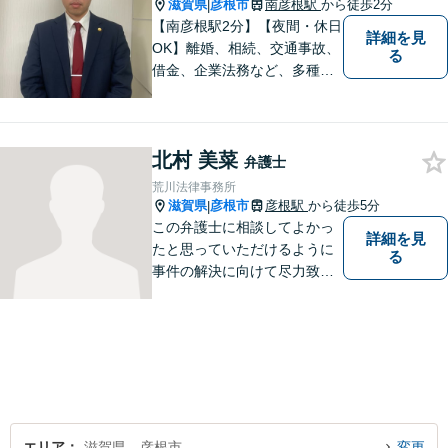
滋賀県
彦根市
南彦根駅
から徒歩2分
|
【南彦根駅2分】【夜間・休日
詳細を見
OK】離婚、相続、交通事故、
る
借金、企業法務など、多種多
様なご相談にお応えしており
ます。スピード感を持った対
応と密なコミュニケーション
北村 美菜
をモットーに、皆様それぞれ
弁護士
に合った解決を図ってまいり
荒川法律事務所
ます。お気軽にご相談くださ
滋賀県
彦根市
彦根駅
から徒歩5分
|
い。
この弁護士に相談してよかっ
詳細を見
たと思っていただけるように
る
事件の解決に向けて尽力致し
ます。
エリア
滋賀県、彦根市
変更