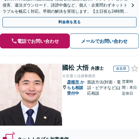
侵害、違法ダウンロード、誹謗中傷など、個人・企業問わずネットト
ラブルを幅広く対応。早期の解決を実現します。【土日祝も24時間受
付／初回相談無料】
料金表を見る
電話でお問い合わせ
メールでお問い合わせ
國松 大悟
弁護士
奈良県
大宮通り法律事務所
営業時
彦根市
か
面談方法(対面・電
らも相談
話・ビデオなど)は
間：本日
受付中
応相談
定休日