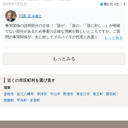
2026年7月31日
役にたった
1
川添 圭
弁護士
事実関係の説明部分の主体（「誰が」「誰の」「誰に対し」）が明確
でない部分があるため事案の正確な理解が難しいところですが、ご質
問の事実関係が、夫に対してプロバイダの代理人弁護士から発信者情
報開示請求の意見照会が届いたということであれば、いずれは発信者
情報として夫の氏名と住所が開示され、開示請求者（の代理人弁護
士）が、夫に対して内容証明郵便を送ったり訴訟の提起がなされたり
もっとみる
する可能性があるように思われます。この場合は、開示請求者（とあ
る女性？）の代理人弁護士へ、実は投稿者があなたであるという内容
とともに、あなたから連絡することもあり得ます。 夫がクレーム電話
を入れた「相手方の法律事務所」というのがプロバイダの代理人の事
近くの市区町村を選び直す
務所であるのか、それとも開示請求者の代理人の事務所なのかが不明
湖東
ですが、もし前者であれば、書類の再送要請にはあまり意味はなく、
一方、後者であるなら、夫を被告として提訴に至る可能性も考える必
彦根市
近江八幡市
草津市
守山市
野洲市
東近江市
竜王町
愛荘町
要が出てきます。 あなたと夫との夫婦関係の状況（別居中なのか、夫
豊郷町
甲良町
多賀町
婦関係は良好なのか、あなたが夫へ嘘をついたのか等）がよくわから
ないところがあり、実際にどのような対応がベターなのかを正確に検
討するためには、公開の相談ではなく、詳しい事実関係を整理した上
で弁護士へ直接相談するべきでしょう。