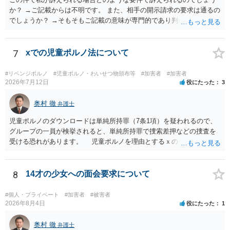
か？ →ご記載からは不明です。 また、相手の開示請求の要求は通るの
でしょうか？ →そもそもご記載の意味が専門的であり判然としないも
のと存じます。直接弁護士に、そのゲームの内容をご説明になりなが
らご相談になることをお勧めいたします。
7
xでの児童ポルノ法について
#リベンジポルノ
#児童ポルノ・わいせつ物頒布等
#加害者
#加害者
2026年7月12日
役にたった
3
奥村 徹
弁護士
児童ポルノのダウンロードは単純所持罪（7条1項）を疑われるので、
グループの一員が検挙されると、単純所持罪で捜索差押などの捜査を
受ける恐れがあります。 児童ポルノを理由とするｘのアカウント凍
結は日本警察に通報されることがあって（確率はわかりませんが実例
は珍しくない）、これも捜索差押を受けるおそれがあります
8
14才の少女への面会要求について
#個人・プライベート
#加害者
#被害者
2026年8月4日
役にたった
1
奥村 徹
弁護士