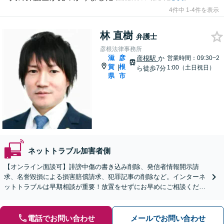
4件中 1-4件を表示
林 直樹
弁護士
彦根法律事務所
滋
彦
彦根駅
か
営業時間：09:30~2
賀
根
|
1:00（土日祝日）
ら徒歩7分
県
市
ネットトラブル加害者側
【オンライン面談可】誹謗中傷の書き込み削除、発信者情報開示請
求、名誉毀損による損害賠償請求、犯罪記事の削除など。インターネ
ットトラブルは早期相談が重要！放置をせずにお早めにご相談くださ
い【休日・夜間面談OK】【彦根駅7分】
電話でお問い合わせ
メールでお問い合わせ