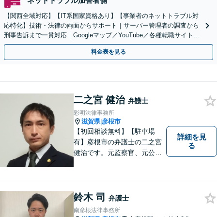
ネットトラブル加害者側
【関西全域対応】【IT系国家資格あり】【事業者のネットトラブル対
応特化】技術・法律の両面からサポート｜サーバー管理者の調査から
刑事告訴まで一貫対応｜Googleマップ／YouTube／各種転職サイトに
特化
料金表を見る
二之宮 健治
弁護士
彩明法律事務所
滋賀県
彦根市
|
【初回相談無料】【駐車場
詳細を見
有】彦根市の弁護士の二之宮
る
健治です。元監察官、元公務
員の経歴を活かし、皆様のト
ラブル解決をしっかりサポー
トいたします。
鈴木 司
弁護士
南彦根法律事務所