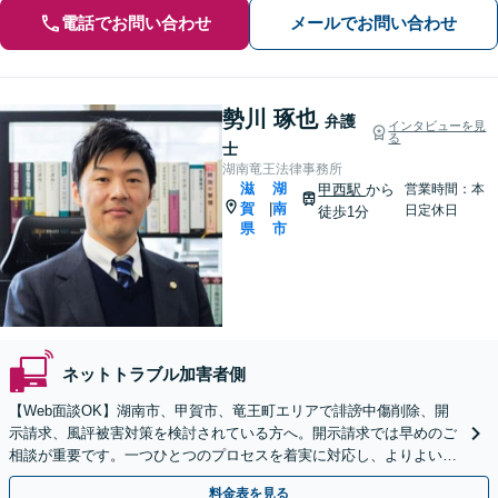
電話でお問い合わせ
メールでお問い合わせ
勢川 琢也
弁護
インタビューを見
る
士
湖南竜王法律事務所
滋
湖
甲西駅
から
営業時間：本
賀
南
|
日定休日
徒歩1分
県
市
ネットトラブル加害者側
【Web面談OK】湖南市、甲賀市、竜王町エリアで誹謗中傷削除、開
示請求、風評被害対策を検討されている方へ。開示請求では早めのご
相談が重要です。一つひとつのプロセスを着実に対応し、よりよい解
決に向けて尽力いたします【甲西駅1分】
料金表を見る