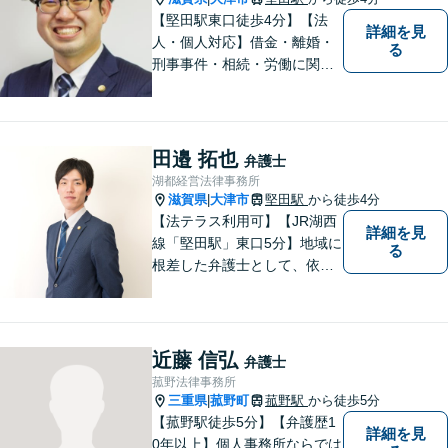
【堅田駅東口徒歩4分】【法
詳細を見
人・個人対応】借金・離婚・
る
刑事事件・相続・労働に関す
るトラブルはお任せくださ
い。顧問契約・企業法務全般
に対応。困りの際はぜひ一度
お話をお聞かせください。
田邉 拓也
弁護士
【無料駐車場あり】
湖都経営法律事務所
滋賀県
大津市
堅田駅
から徒歩4分
|
【法テラス利用可】【JR湖西
詳細を見
線「堅田駅」東口5分】地域に
る
根差した弁護士として、依頼
者の方に寄り添い、丁寧・親
切にお話を伺い、信頼関係を
築いていけるよう尽力いたし
ます。弁護士に依頼するのは
近藤 信弘
弁護士
敷居が高いとお考えの方も、
菰野法律事務所
まずは一度ご相談ください。
三重県
菰野町
菰野駅
から徒歩5分
|
【菰野駅徒歩5分】【弁護歴1
詳細を見
0年以上】個人事務所ならでは