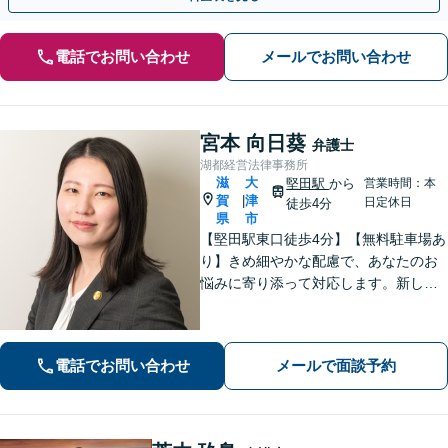
電話でお問い合わせ
メールでお問い合わせ
宮本 向日葵
弁護士
湖都経営法律事務所
滋
大
堅田駅
から
営業時間：本
賀
津
|
日定休日
徒歩4分
県
市
【堅田駅東口徒歩4分】【無料駐車場あ
り】きめ細やかな配慮で、あなたのお
悩みに寄り添って対応します。新しい
人生のスタートが切れるよう、法律の
プロとして最後までサポート。お気軽
にご相談ください。
電話でお問い合わせ
メールで面談予約