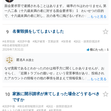
面会要求罪で逮捕されることはあります。 確率の％はわかりません 第
一八二条（十六歳未満の者に対する面会要求等） 1 わいせつの目的
で、十六歳未満の者に対し、次の各号に掲げるいずれかの行為をした
者（当該十六歳未満の者が十三歳以上である場合については、その者
が生まれた日より五年以上前の日に生まれた者に限る。）は、一年以
下の拘禁刑又は五十万円以下の罰金に処する。 一 威迫し、偽計を用
9
名誉毀損をしてしまいました
い又は誘惑して面会を要求すること。 二 拒まれたにもかかわらず、
反復して面会を要求すること。 三 金銭その他の利益を供与し、又は
#名誉毀損
#誹謗中傷
#風評被害・営業妨害
#加害者
#訴訟・損害賠償請求
その申込み若しくは約束をして面会を要求すること。 2前項の罪を犯
#発信者情報開示請求
2026年7月31日
役にたった
1
し、よってわいせつの目的で当該十六歳未満の者と面会をした者は、
二年以下の拘禁刑又は百万円以下の罰金に処する。
匿名A
弁護士
なぜ貴殿であるとわかったのかは相手方に聞くしかありませんが、お
そらく、「近隣トラブルの腹いせ」という背景事情があり、投稿され
たアカウントの情報その他の事情を踏まえて情報収集した結果、この
ような投稿をするのは貴殿しかいないと推測したもので、これに対し
貴殿が投稿した事実を認めてしまったことで「答え合わせ」になって
しまったのではないでしょうか。 相手方の動きについても、相手方次
10
家族に開示請求が来てしまった場合どうするべき
第ですので何とも言えません。公開の場で回答するには情報が乏し
ですか
く、ここで詳細を明らかにすることは事案の特定に繋がってしまうの
#誹謗中傷
#発信者情報開示請求
#訴訟・損害賠償請求
で、弁護士へ直接相談した方がよいです。
#ネット上の個人特定被害
#加害者
#名誉毀損