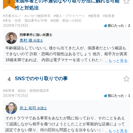
3
未成年者との不適切なやり取りが法に触れる可能
性と対処法
#児童ポルノ・わいせつ物頒布等
#個人・プライベート
#被害者
#加害者
#本名・住所・電話番号が不明
#恐喝・脅迫への対応
2026年7月26日
役にたった
2
刑事事件に強い弁護士
奥村 徹
弁護士
年齢確認もしていないし 後から出てきた人が、保護者だという確認も
できないので 詐欺・恐喝の可能性はあるでしょう 他方、相手方が真実
18歳未満であれば、 内容は電子マナーを送ってくれたら自慰行為など
の動画を要望通りに撮って送るよと言ったやりとりでした。 自分は動
画の尺は10分ほど、服を着たままで胸を触って欲しい、などの要望を
して、要求された金額(1000円程度)の電子マネーを送信してしまいま
4
SNSでのやり取りでの事
した。 そこから、撮影するまで暇なので顔の雰囲気の写真を交換して
欲しい、住んでいる都道府県と区を教えてと言われたので教えたりと
#加害者
#訴訟・損害賠償請求
言ったやり取りをしていました。 というやりとりは、青少年条例違反
2026年7月25日
役にたった
1
（わいせつ行為）の疑いがあります。18歳未満と知らなくても処罰可
能です。
井上 祐司
弁護士
そのトラウマである事実をあなたが既に知っており、そのことをあえ
て認識しながら相手を傷つけようとしたことが客観的な証拠によって
認定できない限り、何の罰則も問題となる法令もないと思われます。