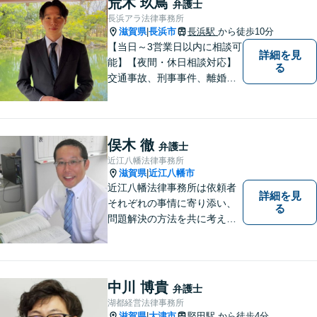
荒木 玖鳥
弁護士
長浜アラ法律事務所
滋賀県
長浜市
長浜駅
から徒歩10分
|
【当日～3営業日以内に相談可
詳細を見
能】【夜間・休日相談対応】
る
交通事故、刑事事件、離婚・
男女問題に注力しておりま
す。まずはお気軽にご相談く
ださい。
俣木 徹
弁護士
近江八幡法律事務所
滋賀県
近江八幡市
|
近江八幡法律事務所は依頼者
詳細を見
それぞれの事情に寄り添い、
る
問題解決の方法を共に考える
場所です。「弁護士に相談す
べき悩みなのかわからない
方」も、ぜひお気軽にご相談
ください。
中川 博貴
弁護士
湖都経営法律事務所
滋賀県
大津市
堅田駅
から徒歩4分
|