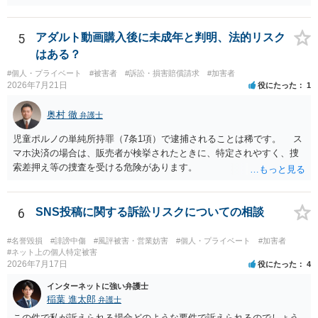
5
アダルト動画購入後に未成年と判明、法的リスク
はある？
#個人・プライベート
#被害者
#訴訟・損害賠償請求
#加害者
2026年7月21日
役にたった
1
奥村 徹
弁護士
児童ポルノの単純所持罪（7条1項）で逮捕されることは稀です。 ス
マホ決済の場合は、販売者が検挙されたときに、特定されやすく、捜
索差押え等の捜査を受ける危険があります。
6
SNS投稿に関する訴訟リスクについての相談
#名誉毀損
#誹謗中傷
#風評被害・営業妨害
#個人・プライベート
#加害者
#ネット上の個人特定被害
2026年7月17日
役にたった
4
インターネットに強い弁護士
稲葉 進太郎
弁護士
この件で私が訴えられる場合どのような要件で訴えられるのでしょう