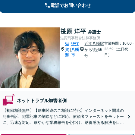
電話でお問い合わせ
笹原 洋平
弁護士
滋賀刑事総合法律事務所
近江八幡駅
営業時間：10:00~
滋
近江
23:59（土日祝
賀
八幡
から徒歩6
|
県
市
日）
分
ネットトラブル加害者側
【初回相談無料】【刑事関連のご相談に特化】インターネット関連の
刑事告訴、犯罪記事の削除などに対応。依頼者ファーストをモットー
に、迅速な対応、細やかな業務報告を心掛け、納得感ある解決を目指
します【来所不要で完結OK】【近江八幡駅8分】