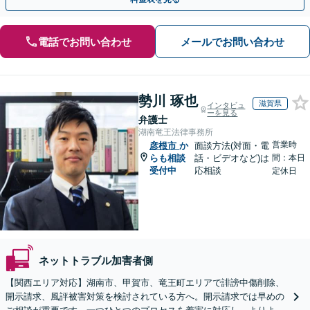
電話でお問い合わせ
メールでお問い合わせ
勢川 琢也
滋賀県
インタビュ
ーを見る
弁護士
湖南竜王法律事務所
営業時
彦根市
か
面談方法(対面・電
らも相談
話・ビデオなど)は
間：本日
受付中
応相談
定休日
ネットトラブル加害者側
【関西エリア対応】湖南市、甲賀市、竜王町エリアで誹謗中傷削除、
開示請求、風評被害対策を検討されている方へ。開示請求では早めの