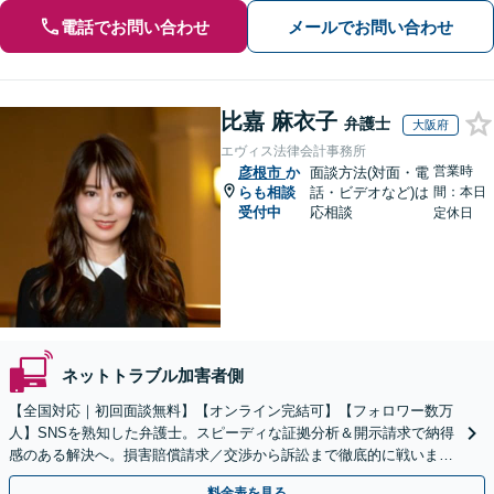
電話でお問い合わせ
メールでお問い合わせ
比嘉 麻衣子
弁護士
大阪府
エヴィス法律会計事務所
営業時
彦根市
か
面談方法(対面・電
らも相談
話・ビデオなど)は
間：本日
受付中
応相談
定休日
ネットトラブル加害者側
【全国対応｜初回面談無料】【オンライン完結可】【フォロワー数万
人】SNSを熟知した弁護士。スピーディな証拠分析＆開示請求で納得
感のある解決へ。損害賠償請求／交渉から訴訟まで徹底的に戦いま
す。意見照会書が届いた方もご相談ください【休日対応】
料金表を見る