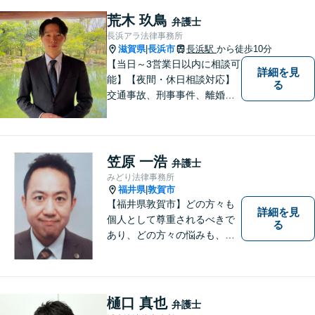
荒木 玖鳥
弁護士
長浜アラ法律事務所
滋賀県
長浜市
長浜駅
から徒歩10分
|
【当日～3営業日以内に相談可
詳細を見
能】【夜間・休日相談対応】
る
交通事故、刑事事件、離婚・
男女問題に注力しておりま
す。まずはお気軽にご相談く
ださい。
笠原 一浩
弁護士
みどり法律事務所
福井県
敦賀市
|
【福井県敦賀市】どの方々も
詳細を見
個人として尊重されるべきで
る
あり、どの方々の悩みも、そ
れぞれ丁寧に、かつ迅速に、
解決が図られる必要がありま
す。 また、言葉の壁や専門知
識の壁も越えて、解決が図ら
樋口 真也
弁護士
れる必要があります。