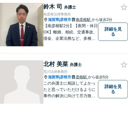
鈴木 司
まに、不安を和らげベストな
弁護士
解決策を提供します「迅速丁
南彦根法律事務所
寧」【無料相談有・駐車場完
滋賀県
彦根市
南彦根駅
から徒歩2分
|
備】【英語対応可】
【南彦根駅2分】【夜間・休日
詳細を見
OK】離婚、相続、交通事故、
る
借金、企業法務など、多種多
様なご相談にお応えしており
ます。スピード感を持った対
応と密なコミュニケーション
北村 美菜
をモットーに、皆様それぞれ
弁護士
に合った解決を図ってまいり
荒川法律事務所
ます。お気軽にご相談くださ
滋賀県
彦根市
彦根駅
から徒歩5分
|
い。
この弁護士に相談してよかっ
詳細を見
たと思っていただけるように
る
事件の解決に向けて尽力致し
ます。