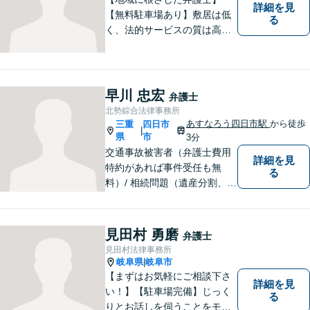
詳細を見
【無料駐車場あり】敷居は低
る
く、法的サービスの質は高く
をモットーに、ご相談者の立
場に立って、問題の解決を目
指します。交通事故／借金問
題／離婚問題／相続問題／企
早川 忠宏
弁護士
業法務など、幅広く対応可
北勢綜合法律事務所
能。【明確な料金体系】どう
あすなろう四日市駅
から徒歩
三重
四日市
|
ぞご連絡ください。
県
市
3分
交通事故被害者（弁護士費用
詳細を見
特約があれば事件受任も無
る
料）/ 相続問題（遺産分割、遺
言等）。是非一度ご相談くだ
さい。
見田村 勇磨
弁護士
見田村法律事務所
岐阜県
岐阜市
|
【まずはお気軽にご相談下さ
詳細を見
い！】【駐車場完備】じっく
る
りとお話しを伺うことをモッ