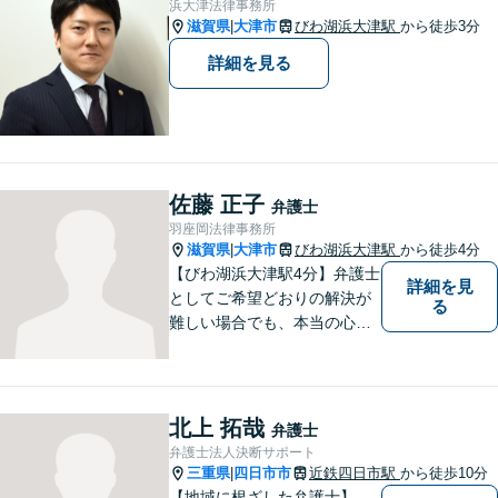
浜大津法律事務所
滋賀県
大津市
びわ湖浜大津駅
から徒歩3分
|
詳細を見る
佐藤 正子
弁護士
羽座岡法律事務所
滋賀県
大津市
びわ湖浜大津駅
から徒歩4分
|
【びわ湖浜大津駅4分】弁護士
詳細を見
としてご希望どおりの解決が
る
難しい場合でも、本当の心の
希望を満たせるようにしたい
と考えています。ご相談にお
越しくださった方々が、話し
やすい雰囲気作りを心掛けて
北上 拓哉
弁護士
おりますので、お気軽にご相
弁護士法人決断サポート
談ください。
三重県
四日市市
近鉄四日市駅
から徒歩10分
|
【地域に根ざした弁護士】