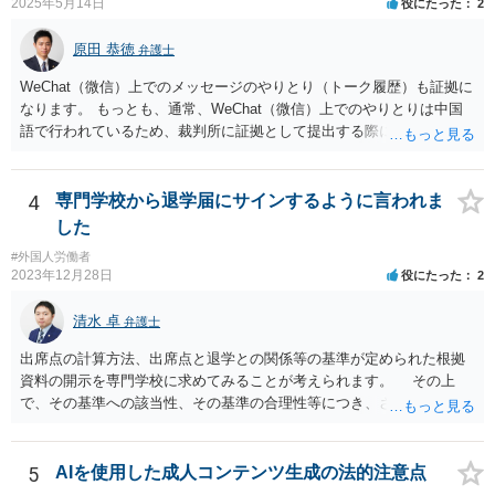
2025年5月14日
役にたった
2
原田 恭徳
弁護士
WeChat（微信）上でのメッセージのやりとり（トーク履歴）も証拠に
なります。 もっとも、通常、WeChat（微信）上でのやりとりは中国
語で行われているため、裁判所に証拠として提出する際には日本語の
翻訳文も一緒に提出する必要があります。
4
専門学校から退学届にサインするように言われま
した
#外国人労働者
2023年12月28日
役にたった
2
清水 卓
弁護士
出席点の計算方法、出席点と退学との関係等の基準が定められた根拠
資料の開示を専門学校に求めてみることが考えられます。 その上
で、その基準への該当性、その基準の合理性等につき、さらなる精査
をしてみる方法もあります。 さらに、もし専門学校側があなたを強
引に退学処分にした場合には、裁判等で退学処分の有効性を争うこと
が考えられます。
5
AIを使用した成人コンテンツ生成の法的注意点