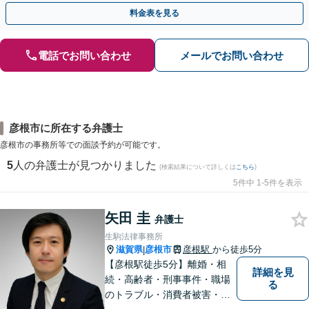
歩を踏み出してみませんか。【初回相談無料】
料金表を見る
電話でお問い合わせ
メールでお問い合わせ
彦根市に所在する弁護士
彦根市の事務所等での面談予約が可能です。
5
人の弁護士が見つかりました
(検索結果について詳しくは
こちら
)
5件中 1-5件を表示
矢田 圭
弁護士
生駒法律事務所
滋賀県
彦根市
彦根駅
から徒歩5分
|
【彦根駅徒歩5分】離婚・相
詳細を見
続・高齢者・刑事事件・職場
る
のトラブル・消費者被害・法