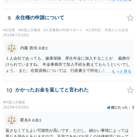
な りの金額になるでしょう。 加入適用事業者なら罰則もあります。
難しい問題の一つなので、年金事務所および必要に応じて社労士にも
相談されるといいでしょう。
9
永住権の申請について
#永住権
#外国人労働者
#入管書類の申請サポート
#入管対応・外国人との交渉
2019年7月19日
内藤 政信
弁護士
１人会社であっても、健康保険、厚生年金に加入することが、 義務付
けられていますね。 年金事務所で加入手続を教えてもらうといいでし
ょう。 また、在留資格については、行政書士で特化した人が何人も い
るので、まずは、そこから情報を得る方が先ですね。 弁護士で得意な
人は少ないですね。
10
かかったお金を返してと言われた
#外国人労働者
2023年4月29日
役にたった
3
匿名A
弁護士
返さなくてもよい可能性が高いです。ただし、細かい事情によっては
異なる場合もありますので、不安であればお近くの法律相談に行って