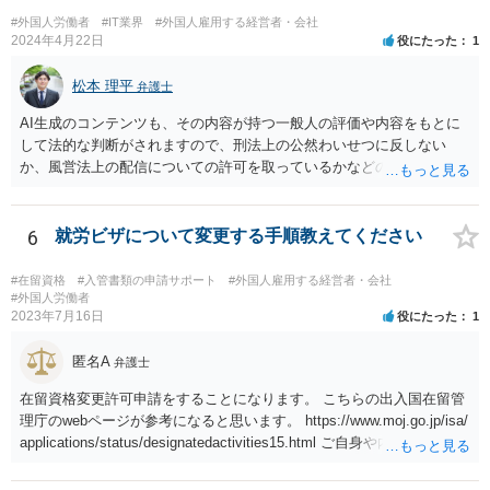
#外国人労働者
#IT業界
#外国人雇用する経営者・会社
2024年4月22日
役にたった
1
松本 理平
弁護士
AI生成のコンテンツも、その内容が持つ一般人の評価や内容をもとに
して法的な判断がされますので、刑法上の公然わいせつに反しない
か、風営法上の配信についての許可を取っているかなどの検討が必要
です。また、外国籍である場合には、風営法上の許可を得られるかど
うかの問題も生じます。
6
就労ビザについて変更する手順教えてください
#在留資格
#入管書類の申請サポート
#外国人雇用する経営者・会社
#外国人労働者
2023年7月16日
役にたった
1
匿名A
弁護士
在留資格変更許可申請をすることになります。 こちらの出入国在留管
理庁のwebページが参考になると思います。 https://www.moj.go.jp/isa/
applications/status/designatedactivities15.html ご自身や内定先企業で
の申請ができない又は難しいのであれば、申請取次者の承認を受けて
いる弁護士や行政書士に相談されるのが良いです。