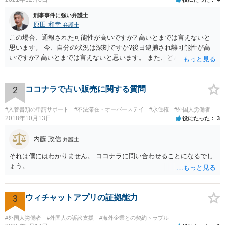
刑事事件に強い弁護士
原田 和幸
弁護士
この場合、通報された可能性が高いですか? 高いとまでは言えないと
思います。 今、自分の状況は深刻ですか?後日逮捕され離可能性が高
いですか? 高いとまでは言えないと思います。 また、どんな犯罪をし
てしまいしまったでしょうか? 考えられるとすれば、建造物侵入罪あ
たりでしょうか。
2
ココナラで占い販売に関する質問
#入管書類の申請サポート
#不法滞在・オーバーステイ
#永住権
#外国人労働者
2018年10月13日
役にたった
3
内藤 政信
弁護士
それは僕にはわかりません。 ココナラに問い合わせることになるでし
ょう。
3
ウィチャットアプリの証拠能力
#外国人労働者
#外国人の訴訟支援
#海外企業との契約トラブル