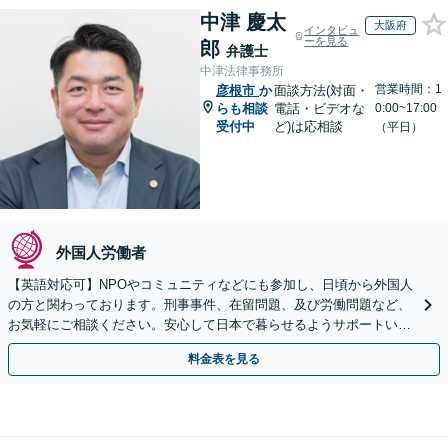
中津 慶太
大阪府
インタビュ
ーを見る
郎
弁護士
中津法律事務所
営業時間：1
彦根市
か
面談方法(対面・
らも相談
電話・ビデオな
0:00~17:00
受付中
ど)は応相談
（平日）
外国人労働者
【英語対応可】NPOやコミュニティなどにも参加し、日頃から外国人
の方と関わっております。刑事事件、在留問題、及び労働問題など、
お気軽にご相談ください。安心して日本で暮らせるようサポートいた
します【夜間・休日相談OK】【北浜駅2分】
料金表を見る