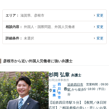
エリア
滋賀県、彦根市
変更
相談内容
外国人・国際問題、外国人労働者
変更
詳細条件
未選択
変更
彦根市から近い外国人労働者に強い弁護士
杉岡 弘章
弁護士
杉岡法律事務所
四
近鉄四日市
営業時間：09:00
三
日
~18:00（平日）
駅
から徒歩5
重
|
市
分
県
市
【近鉄四日市駅５分】【夜間／休日対
応可】ご相談者様の辛い・悲しいお気