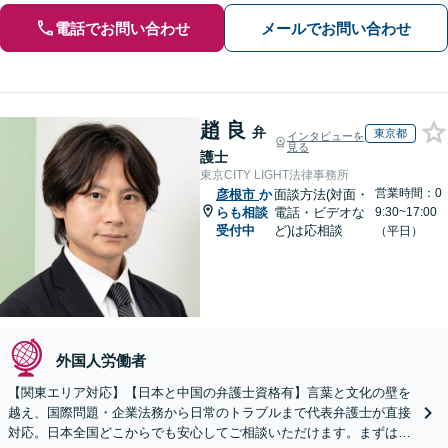
電話でお問い合わせ
メールでお問い合わせ
趙 良
弁
東京都
インタビューを
見る
護士
東京CITY LIGHT法律事務所
営業時間：0
彦根市
か
面談方法(対面・
らも相談
電話・ビデオな
9:30~17:00
受付中
ど)は応相談
（平日）
外国人労働者
【関東エリア対応】【日本と中国の弁護士資格有】言葉と文化の壁を
越え、国際問題・企業法務から日常のトラブルまで代表弁護士が直接
対応。日本全国どこからでも安心してご相談いただけます。まずは一