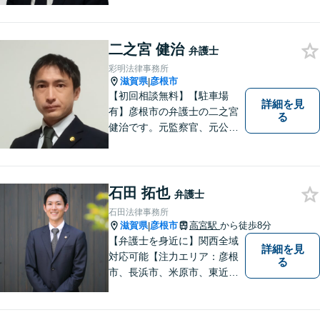
人倒産などはお任せくださ
い。法人・個人問わず幅広い
案件を取り扱っています。
二之宮 健治
弁護士
彩明法律事務所
滋賀県
彦根市
|
【初回相談無料】【駐車場
詳細を見
有】彦根市の弁護士の二之宮
る
健治です。元監察官、元公務
員の経歴を活かし、皆様のト
ラブル解決をしっかりサポー
トいたします。
石田 拓也
弁護士
石田法律事務所
滋賀県
彦根市
高宮駅
から徒歩8分
|
【弁護士を身近に】関西全域
詳細を見
対応可能【注力エリア：彦根
る
市、長浜市、米原市、東近江
市、近江八幡市】日常で起こ
り得る法律問題の解決へ特
化。生まれ育った地元の皆さ