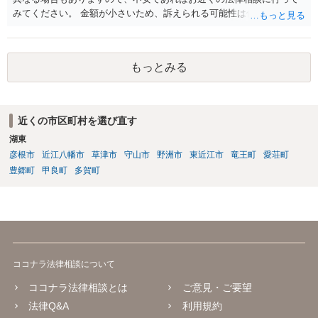
みてください。 金額が小さいため、訴えられる可能性は低いと思われ
ます。
もっとみる
近くの市区町村を選び直す
湖東
彦根市
近江八幡市
草津市
守山市
野洲市
東近江市
竜王町
愛荘町
豊郷町
甲良町
多賀町
ココナラ法律相談について
ココナラ法律相談とは
ご意見・ご要望
法律Q&A
利用規約