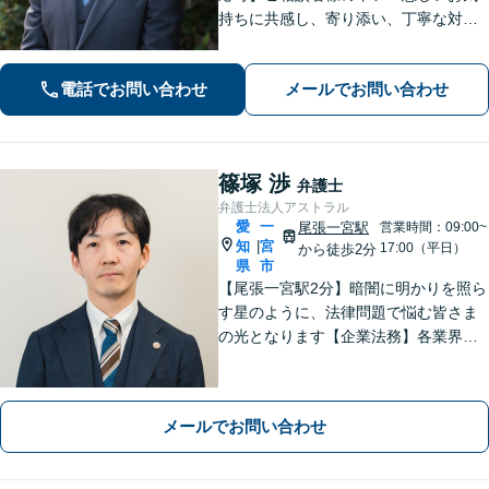
持ちに共感し、寄り添い、丁寧な対応
を心がけます。離婚／不動産／借金／
相続／刑事事件など、幅広く対応【地
電話でお問い合わせ
メールでお問い合わせ
域に根ざした弁護士】お気軽にお問い
合わせください。
篠塚 渉
弁護士
弁護士法人アストラル
愛
一
尾張一宮駅
営業時間：09:00~
知
宮
|
17:00（平日）
から徒歩2分
県
市
【尾張一宮駅2分】暗闇に明かりを照ら
す星のように、法律問題で悩む皆さま
の光となります【企業法務】各業界特
有の事情にも配慮し、最適なアドバイ
スを【離婚問題】女性弁護士在籍／証
拠収集・協議前〜紛争段階、どのフェ
メールでお問い合わせ
ーズにも対応【完全個室】