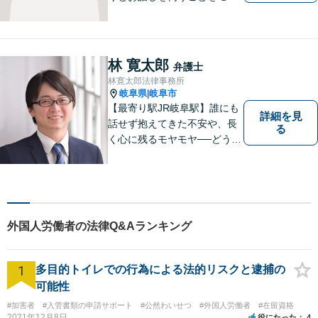
トーにしております。
林 寛太郎
弁護士
林寛太郎法律事務所
岐阜県
岐阜市
|
【最寄り駅JR岐阜駅】誰にも
詳細を見
話せず抱えてきた不安や、長
る
く心に残るモヤモヤ──どうぞ
安心してお聞かせください。
あなたの想いに丁寧に寄り添
いながら、これからの一歩を
一緒に見つけていきます。
【丁寧なヒアリング】【地域
外国人労働者の法律Q&Aランキング
密着型の法律事務所】
1
多目的トイレでの行為による法的リスクと逮捕の
可能性
#加害者
#入管書類の申請サポート
#公然わいせつ
#外国人労働者
#在留資格
2021年12月8日
役にたった
4