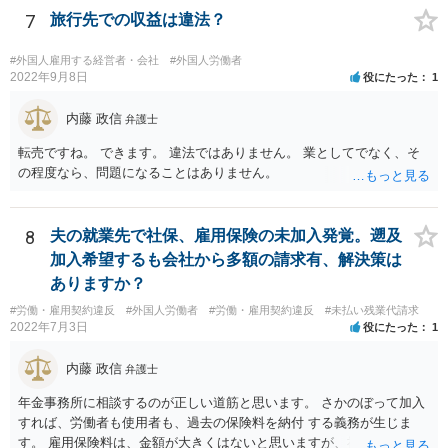
7
旅行先での収益は違法？
#外国人雇用する経営者・会社
#外国人労働者
2022年9月8日
役にたった
1
内藤 政信
弁護士
転売ですね。 できます。 違法ではありません。 業としてでなく、そ
の程度なら、問題になることはありません。
8
夫の就業先で社保、雇用保険の未加入発覚。遡及
加入希望するも会社から多額の請求有、解決策は
ありますか？
#労働・雇用契約違反
#外国人労働者
#労働・雇用契約違反
#未払い残業代請求
2022年7月3日
役にたった
1
内藤 政信
弁護士
年金事務所に相談するのが正しい道筋と思います。 さかのぼって加入
すれば、労働者も使用者も、過去の保険料を納付 する義務が生じま
す。 雇用保険料は、金額が大きくはないと思いますが、社会保険はか