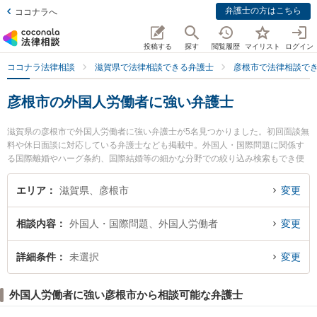
弁護士の方はこちら
ココナラへ
投稿する
探す
閲覧履歴
マイリスト
ログイン
ココナラ法律相談
滋賀県で法律相談できる弁護士
彦根市で法律相談で
彦根市の外国人労働者に強い弁護士
滋賀県の彦根市で外国人労働者に強い弁護士が5名見つかりました。初回面談無
料や休日面談に対応している弁護士なども掲載中。外国人・国際問題に関係す
る国際離婚やハーグ条約、国際結婚等の細かな分野での絞り込み検索もでき便
利です。特に生駒法律事務所の矢田 圭弁護士や彩明法律事務所の二之宮 健治弁
護士、石田法律事務所の石田 拓也弁護士のプロフィール情報や弁護士費用、強
エリア
滋賀県、彦根市
変更
みなどが注目されています。『彦根市で土日や夜間に発生した外国人労働者の
トラブルを今すぐに弁護士に相談したい』『外国人労働者のトラブル解決の実
相談内容
外国人・国際問題、外国人労働者
変更
績豊富な近くの弁護士を検索したい』『初回相談無料で外国人労働者を法律相
談できる彦根市内の弁護士に相談予約したい』などでお困りの相談者さんにお
すすめです。
詳細条件
未選択
変更
外国人労働者に強い彦根市から相談可能な弁護士