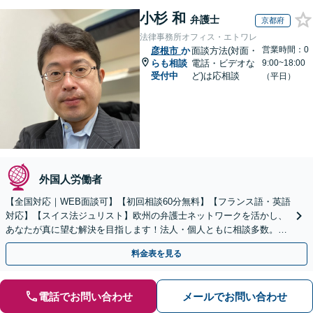
小杉 和
弁護士
京都府
法律事務所オフィス・エトワレ
営業時間：0
彦根市
か
面談方法(対面・
らも相談
電話・ビデオな
9:00~18:00
受付中
ど)は応相談
（平日）
外国人労働者
【全国対応｜WEB面談可】【初回相談60分無料】【フランス語・英語
対応】【スイス法ジュリスト】欧州の弁護士ネットワークを活かし、
あなたが真に望む解決を目指します！法人・個人ともに相談多数。細
やかな連絡と粘り強い交渉を徹底【休日・夜間相談可】
料金表を見る
電話でお問い合わせ
メールでお問い合わせ