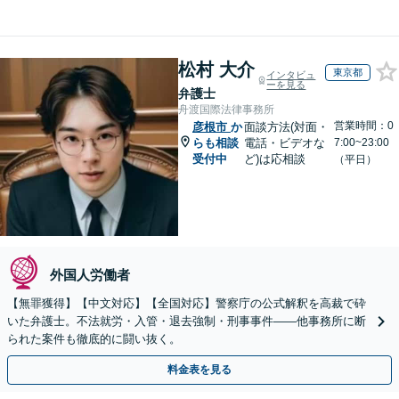
松村 大介
東京都
インタビュ
ーを見る
弁護士
舟渡国際法律事務所
営業時間：0
彦根市
か
面談方法(対面・
らも相談
電話・ビデオな
7:00~23:00
受付中
ど)は応相談
（平日）
外国人労働者
【無罪獲得】【中文対応】【全国対応】警察庁の公式解釈を高裁で砕
いた弁護士。不法就労・入管・退去強制・刑事事件——他事務所に断
られた案件も徹底的に闘い抜く。
料金表を見る