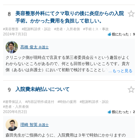
けることになってはいけないと。
8
美容整形外科にてクマ取りの後に炎症からの入院
手術。かかった費用を負担して欲しい。
#美容整形
#慰謝料請求・訴訟
#患者・入所者側
#手術ミス・事故
2024年7月3日
役にたった
9
髙橋 俊太
弁護士
クリニック側が現時点で言及する第三者委員会云々という趣旨がよく
わからないところがあるので、何とも回答が難しいところです。貴方
側（あるいは弁護士）において初動で検討することとしては、クリニ
ックから診療記録の入手をすること、緊急入院先の診断内容の確認や
医師意見聴取などが考えられるかと思います。それらを踏まえてクリ
ニック側の過失を肯定できそうであれば、クリニックに対して具体的
9
入院費未納払いについて
に損害賠償請求をしていくことになります。
#連帯保証人
#内容証明作成送付
#時効の援用
#慰謝料請求・訴訟
#患者・入所者側
2020年6月2日
役にたった
2
理崎 智英
弁護士
森田先生がご指摘のように、入院費用は３年で時効にかかりますの