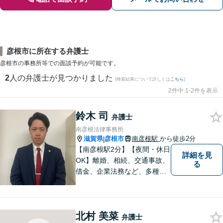
彦根市に所在する弁護士
彦根市の事務所等での面談予約が可能です。
2
人の弁護士が見つかりました
(検索結果について詳しくは
こちら
)
2件中 1-2件を表示
鈴木 司
弁護士
南彦根法律事務所
滋賀県
彦根市
南彦根駅
から徒歩2分
|
【南彦根駅2分】【夜間・休日
詳細を見
OK】離婚、相続、交通事故、
る
借金、企業法務など、多種多
様なご相談にお応えしており
ます。スピード感を持った対
応と密なコミュニケーション
北村 美菜
をモットーに、皆様それぞれ
弁護士