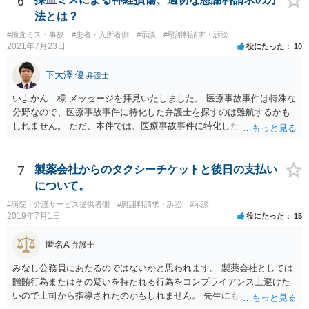
6
法とは？
#検査ミス・事故
#患者・入所者側
#示談
#慰謝料請求・訴訟
2021年7月23日
役にたった
10
下大澤 優
弁護士
いよかん 様 メッセージを拝見いたしました。 医療事故事件は特殊な
分野なので、医療事故事件に特化した弁護士を探すのは難航するかも
しれません。 ただ、本件では、医療事故事件に特化した弁護士でなく
とも対応は可能かと思われます。 医療事故事件で最も難しいのは医師
の過失（医療ミス）の立証なのですが、本件では過失自体には争いが
ないため、損害額の立証が主なポイントになります。 損害額に立証に
7
製薬会社からのタクシーチケットと後日の支払い
関しては、交通事故事件と同様の発想で考えればよいので、対応でき
について。
る弁護士は多いと思います。 今後の交渉については、ご自身で対応さ
#病院・介護サービス提供者側
#慰謝料請求・訴訟
#示談
れることも可能ではありますが、相手方保険会社は容易に増額に応じ
2019年7月1日
役にたった
15
ない（多少の増額はあり得るとしても、裁判基準での和解は難しい）
と思われます。 弁護士が介入することにより提示額が大きく変わるこ
匿名A
弁護士
とは多々あるため、可能であれば弁護士に依頼した上での交渉をお勧
めしたいところです。
みなし公務員にあたるのではないかと思われます。 製薬会社としては
贈賄行為またはその疑いを持たれる行為をコンプライアンス上避けた
いので上司から指導されたのかもしれません。 先生にも万一迷惑をか