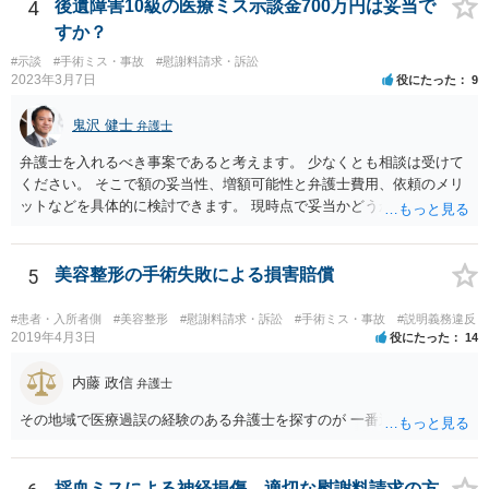
ければならなくなった「せいで」休業損害が発生したこと ⑤ マスク
4
後遺障害10級の医療ミス示談金700万円は妥当で
を外せなくなった「せいで」経済的に評価できる精神的な損害が発生
すか？
したこと 「せいで」と強調した点が，内藤先生のご指摘なさる「相当
#示談
#手術ミス・事故
#慰謝料請求・訴訟
因果関係」です。 手術のミスと関係のないことまでは責任追及ができ
2023年3月7日
役にたった
9
ないということです。 手術のミスの結果，手術前と比べて見た目が著
しく悪くなってしまったとか， 手術のミスの結果，入院期間が延びて
鬼沢 健士
弁護士
しまったとかいう事情があれば， 追加請求が可能な余地があります。
ただし，手術代の返金に応じた際に「これ以上金銭の請求はしませ
弁護士を入れるべき事案であると考えます。 少なくとも相談は受けて
ん」という趣旨の合意をしてしまっていると， 上記の請求は，基本的
ください。 そこで額の妥当性、増額可能性と弁護士費用、依頼のメリ
には困難となります。
ットなどを具体的に検討できます。 現時点で妥当かどうかを即断する
ことを避けた方がいいです。
5
美容整形の手術失敗による損害賠償
#患者・入所者側
#美容整形
#慰謝料請求・訴訟
#手術ミス・事故
#説明義務違反
2019年4月3日
役にたった
14
内藤 政信
弁護士
その地域で医療過誤の経験のある弁護士を探すのが 一番近道だね。
採血ミスによる神経損傷、適切な慰謝料請求の方