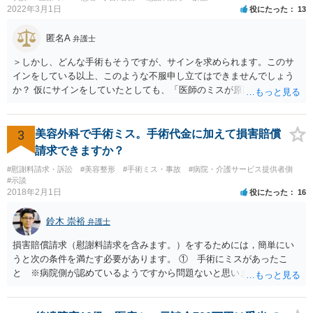
2022年3月1日
役にたった
13
匿名A
弁護士
＞しかし、どんな手術もそうですが、サインを求められます。このサ
インをしている以上、このような不服申し立てはできませんでしょう
か？ 仮にサインをしていたとしても、「医師のミスが原因で老眼がひ
どくなったといえるような場合」や「白内障の手術の合併症として老
眼が悪化することがあるにもかかわらず、全く説明されなかったよう
な場合」には、請求することは可能です。
3
美容外科で手術ミス。手術代金に加えて損害賠償
請求できますか？
#慰謝料請求・訴訟
#美容整形
#手術ミス・事故
#病院・介護サービス提供者側
#示談
2018年2月1日
役にたった
16
鈴木 崇裕
弁護士
損害賠償請求（慰謝料請求を含みます。）をするためには，簡単にい
うと次の条件を満たす必要があります。 ① 手術にミスがあったこ
と ※病院側が認めているようですから問題ないと思います。 ② 手
術のミスの「せいで」仕事を休まなければならなくなったこと ③ 手
術のミスの「せいで」マスクが外せなくなったこと ④ 仕事を休まな