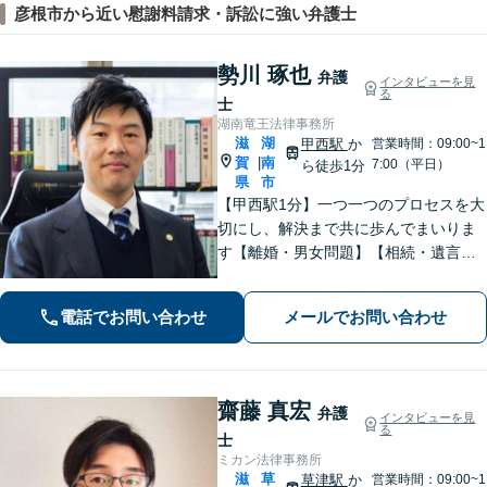
彦根市から近い慰謝料請求・訴訟に強い弁護士
勢川 琢也
弁護
インタビューを見
る
士
湖南竜王法律事務所
滋
湖
甲西駅
か
営業時間：09:00~1
賀
南
|
7:00（平日）
ら徒歩1分
県
市
【甲西駅1分】一つ一つのプロセスを大
切にし、解決まで共に歩んでまいりま
す【離婚・男女問題】【相続・遺言】
はもちろん【インターネット：削除請
求、開示請求、損害賠償請求】【労
電話でお問い合わせ
メールでお問い合わせ
働・雇用：事業会社での勤務経験あ
り】まで幅広くご相談に応じます【We
b面談OK】
齋藤 真宏
弁護
インタビューを見
る
士
ミカン法律事務所
滋
草
草津駅
か
営業時間：09:00~1