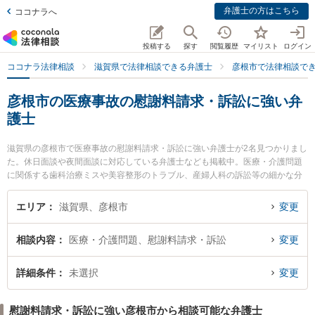
弁護士の方はこちら
ココナラへ
投稿する
探す
閲覧履歴
マイリスト
ログイン
ココナラ法律相談
滋賀県で法律相談できる弁護士
彦根市で法律相談で
彦根市の医療事故の慰謝料請求・訴訟に強い弁
護士
滋賀県の彦根市で医療事故の慰謝料請求・訴訟に強い弁護士が2名見つかりまし
た。休日面談や夜間面談に対応している弁護士なども掲載中。医療・介護問題
に関係する歯科治療ミスや美容整形のトラブル、産婦人科の訴訟等の細かな分
野での絞り込み検索もでき便利です。特に南彦根法律事務所の鈴木 司弁護士や
荒川法律事務所の北村 美菜弁護士のプロフィール情報や弁護士費用、強みなど
エリア
滋賀県、彦根市
変更
が注目されています。『彦根市で土日や夜間に発生した医療事故の慰謝料請
求・訴訟のトラブルを今すぐに弁護士に相談したい』『医療事故の慰謝料請
相談内容
医療・介護問題、慰謝料請求・訴訟
変更
求・訴訟のトラブル解決の実績豊富な近くの弁護士を検索したい』『初回相談
無料で医療事故の慰謝料請求・訴訟を法律相談できる彦根市内の弁護士に相談
予約したい』などでお困りの相談者さんにおすすめです。
詳細条件
未選択
変更
慰謝料請求・訴訟に強い彦根市から相談可能な弁護士