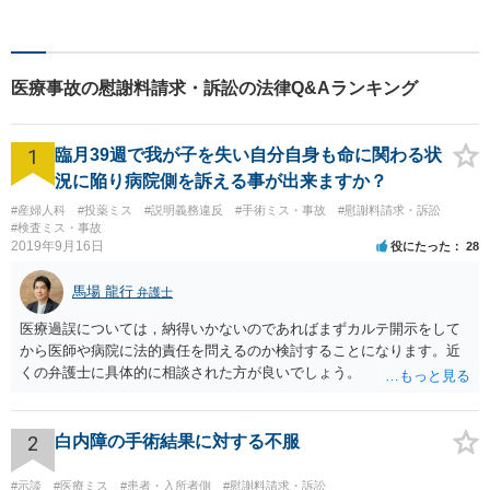
かさが特徴です。依頼者様の
本質的な問題解決に貢献いた
します。お困りごとは、お気
軽にご相談ください。
医療事故の慰謝料請求・訴訟の法律Q&Aランキング
1
臨月39週で我が子を失い自分自身も命に関わる状
況に陥り病院側を訴える事が出来ますか？
#産婦人科
#投薬ミス
#説明義務違反
#手術ミス・事故
#慰謝料請求・訴訟
#検査ミス・事故
2019年9月16日
役にたった
28
馬場 龍行
弁護士
医療過誤については，納得いかないのであればまずカルテ開示をして
から医師や病院に法的責任を問えるのか検討することになります。近
くの弁護士に具体的に相談された方が良いでしょう。
2
白内障の手術結果に対する不服
#示談
#医療ミス
#患者・入所者側
#慰謝料請求・訴訟