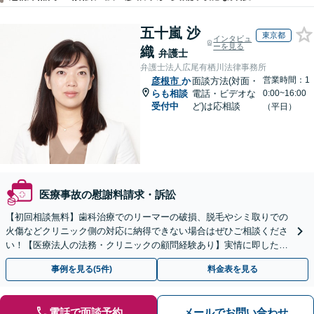
五十嵐 沙
東京都
インタビュ
ーを見る
織
弁護士
弁護士法人広尾有栖川法律事務所
営業時間：1
彦根市
か
面談方法(対面・
らも相談
電話・ビデオな
0:00~16:00
受付中
ど)は応相談
（平日）
医療事故の慰謝料請求・訴訟
【初回相談無料】歯科治療でのリーマーの破損、脱毛やシミ取りでの
火傷などクリニック側の対応に納得できない場合はぜひご相談くださ
い！【医療法人の法務・クリニックの顧問経験あり】実情に即したア
ドバイスで、納得のできるトラブルの解決を目指します。
事例を見る(5件)
料金表を見る
電話で面談予約
メールでお問い合わせ