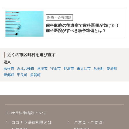
医療・介護問題
歯科麻酔の後遺症で歯科医側が負けた！
歯科医院がすべき紛争準備とは？
近くの市区町村を選び直す
湖東
彦根市
近江八幡市
草津市
守山市
野洲市
東近江市
竜王町
愛荘町
豊郷町
甲良町
多賀町
ココナラ法律相談について
ココナラ法律相談とは
ご意見・ご要望