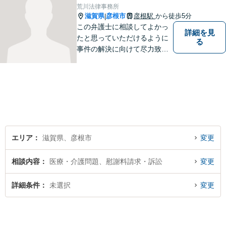
に合った解決を図ってまいり
荒川法律事務所
ます。お気軽にご相談くださ
滋賀県
彦根市
彦根駅
から徒歩5分
|
い。
この弁護士に相談してよかっ
詳細を見
たと思っていただけるように
る
事件の解決に向けて尽力致し
ます。
エリア
滋賀県、彦根市
変更
相談内容
医療・介護問題、慰謝料請求・訴訟
変更
詳細条件
未選択
変更