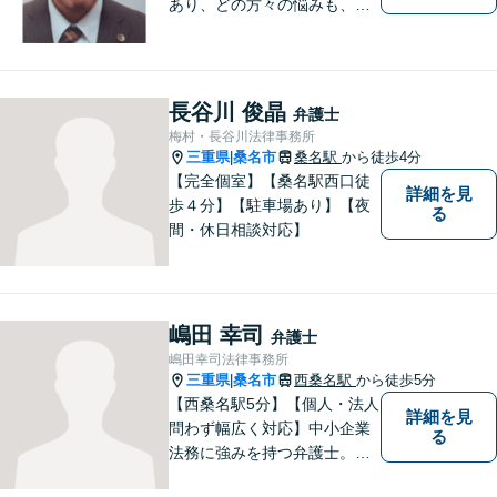
あり、どの方々の悩みも、そ
れぞれ丁寧に、かつ迅速に、
解決が図られる必要がありま
す。 また、言葉の壁や専門知
識の壁も越えて、解決が図ら
長谷川 俊晶
弁護士
れる必要があります。
梅村・長谷川法律事務所
三重県
桑名市
桑名駅
から徒歩4分
|
【完全個室】【桑名駅西口徒
詳細を見
歩４分】【駐車場あり】【夜
る
間・休日相談対応】
嶋田 幸司
弁護士
嶋田幸司法律事務所
三重県
桑名市
西桑名駅
から徒歩5分
|
【西桑名駅5分】【個人・法人
詳細を見
問わず幅広く対応】中小企業
る
法務に強みを持つ弁護士。個
人事務所ならではのきめ細や