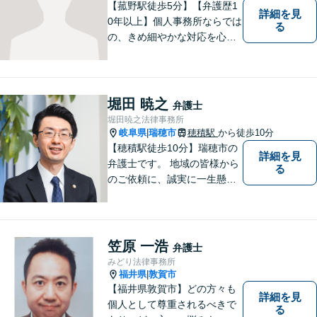
【菰野駅徒歩5分】【弁護歴1
詳細を見
0年以上】個人事務所ならでは
る
の、きめ細やかな対応を心が
けています。「相談してよか
った」と思っていただけるよ
う、最後まで粘り強く弁護を
行います！【完全個室】
堀田 暁之
弁護士
堀田暁之法律事務所
岐阜県
瑞穂市
穂積駅
から徒歩10分
|
【穂積駅徒歩10分】瑞穂市の
詳細を見
弁護士です。 地域の皆様から
る
のご依頼に、誠実に一生懸命
に取り組みます。2015年の弁
護士登録以来、刑事事件や交
通事故・慰謝料・借金問題を
はじめとする民事事件に対応
笠原 一浩
弁護士
してきました。お気軽にお電
みどり法律事務所
話ください【駐車場完備】
福井県
敦賀市
|
【福井県敦賀市】どの方々も
詳細を見
個人として尊重されるべきで
る