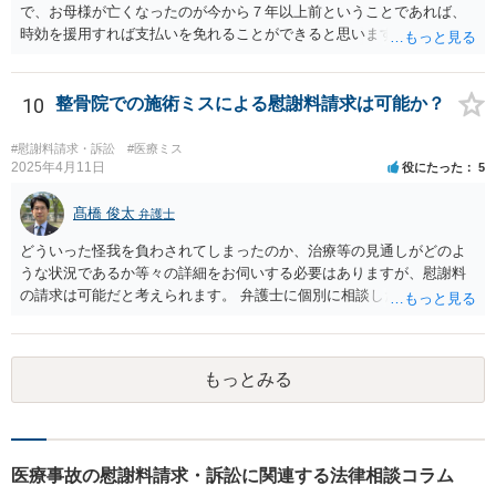
で、お母様が亡くなったのが今から７年以上前ということであれば、
時効を援用すれば支払いを免れることができると思います。 そのた
め、分割払いの交渉をするのではなく、弁護士に対して時効援用の内
容証明郵便を送るようにしてください。
10
整骨院での施術ミスによる慰謝料請求は可能か？
#慰謝料請求・訴訟
#医療ミス
2025年4月11日
役にたった
5
髙橋 俊太
弁護士
どういった怪我を負わされてしまったのか、治療等の見通しがどのよ
うな状況であるか等々の詳細をお伺いする必要はありますが、慰謝料
の請求は可能だと考えられます。 弁護士に個別に相談した方がよいケ
ースであると思いますので、最寄りの弁護士やココナラで弁護士を探
してみるとよいでしょう。
もっとみる
医療事故の慰謝料請求・訴訟に関連する法律相談コラム