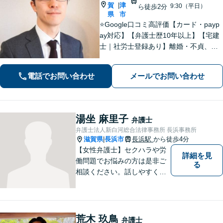
賀
津
|
9:30（平日）
ら徒歩2分
県
市
⭐️Google口コミ高評価【カード・payp
ay対応】【弁護士歴10年以上】【宅建
士｜社労士登録あり】離婚・不貞、破
産、不動産、相続、行政事件に注力！
リラックスしてお越しください。丁寧
電話でお問い合わせ
メールでお問い合わせ
にお話をお聴きします【草津駅2分｜駐
車場あり】【土日祝対応】
湯坐 麻里子
弁護士
弁護士法人新白河総合法律事務所 長浜事務所
滋賀県
長浜市
長浜駅
から徒歩4分
|
【女性弁護士】セクハラや労
詳細を見
働問題でお悩みの方は是非ご
る
相談ください。話しやすく相
談しやすい弁護士です。
荒木 玖鳥
弁護士