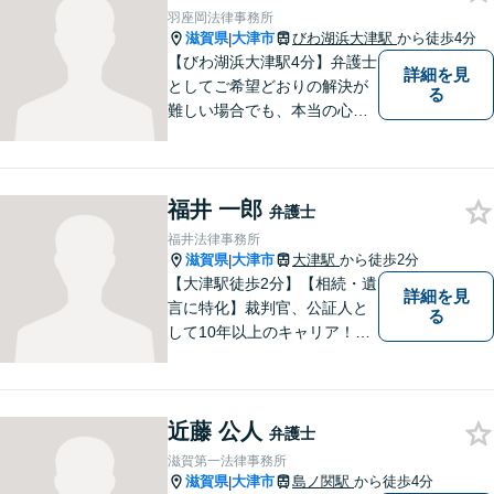
どうぞ当事務所にご相談くだ
羽座岡法律事務所
さい。
滋賀県
大津市
びわ湖浜大津駅
から徒歩4分
|
【びわ湖浜大津駅4分】弁護士
詳細を見
としてご希望どおりの解決が
る
難しい場合でも、本当の心の
希望を満たせるようにしたい
と考えています。ご相談にお
越しくださった方々が、話し
福井 一郎
やすい雰囲気作りを心掛けて
弁護士
おりますので、お気軽にご相
福井法律事務所
談ください。
滋賀県
大津市
大津駅
から徒歩2分
|
【大津駅徒歩2分】【相続・遺
詳細を見
言に特化】裁判官、公証人と
る
して10年以上のキャリア！親
族の人間関係に配慮し、先を
見据えながら、最大限依頼者
様の利益を守ります。皆様の
近藤 公人
抱えるお気持ちやご希望をぜ
弁護士
ひお聞かせください！
滋賀第一法律事務所
滋賀県
大津市
島ノ関駅
から徒歩4分
|