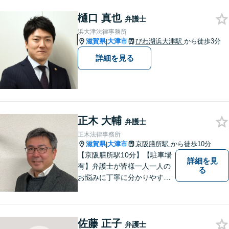
築いていけるよう尽力いたし
樋口 真也
ます。弁護士に依頼するのは
弁護士
敷居が高いとお考えの方も、
浜大津法律事務所
まずは一度ご相談ください。
滋賀県
大津市
びわ湖浜大津駅
から徒歩3分
|
詳細を見る
正木 大輔
弁護士
正木法律事務所
滋賀県
大津市
京阪膳所駅
から徒歩10分
|
【京阪膳所駅10分】【駐車場
詳細を見
有】弁護士が皆様一人一人の
る
お悩みに丁寧に分かりやすく
お応えいたします。専門家に
よる適切なアドバイスや手続
により、問題解決に向けて前
佐藤 正子
進できることがございます。
弁護士