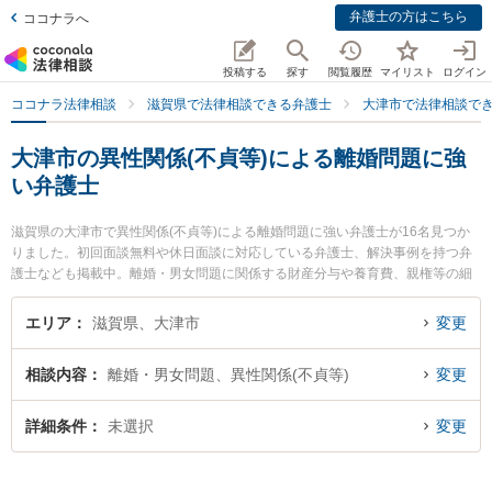
弁護士の方はこちら
ココナラへ
投稿する
探す
閲覧履歴
マイリスト
ログイン
ココナラ法律相談
滋賀県で法律相談できる弁護士
大津市で法律相談で
大津市の異性関係(不貞等)による離婚問題に強
い弁護士
滋賀県の大津市で異性関係(不貞等)による離婚問題に強い弁護士が16名見つか
りました。初回面談無料や休日面談に対応している弁護士、解決事例を持つ弁
護士なども掲載中。離婚・男女問題に関係する財産分与や養育費、親権等の細
かな分野での絞り込み検索もでき便利です。特に湖都経営法律事務所の宮本 向
日葵弁護士や湖都経営法律事務所の山口 智之弁護士、レーク総合法律事務所の
エリア
滋賀県、大津市
変更
横畑 俊介弁護士のプロフィール情報や弁護士費用、強みなどが注目されていま
す。『大津市で土日や夜間に発生した異性関係(不貞等)による離婚問題のトラブ
相談内容
離婚・男女問題、異性関係(不貞等)
変更
ルを今すぐに弁護士に相談したい』『異性関係(不貞等)による離婚問題のトラブ
ル解決の実績豊富な近くの弁護士を検索したい』『初回相談無料で異性関係(不
貞等)による離婚問題を法律相談できる大津市内の弁護士に相談予約したい』な
詳細条件
未選択
変更
どでお困りの相談者さんにおすすめです。