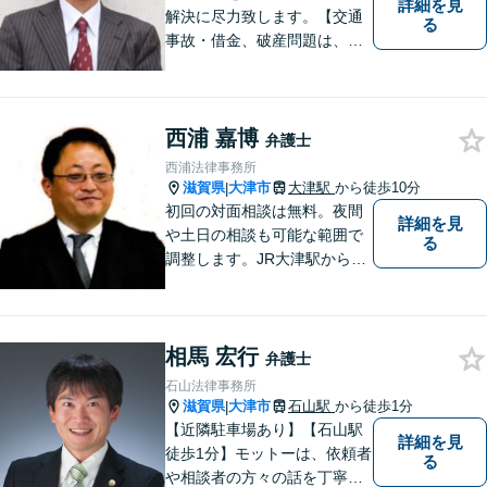
詳細を見
解決に尽力致します。【交通
る
事故・借金、破産問題は、初
回相談料無料】【夜間相談可
（要事前予約）】【弁護士経
験２０年以上】【専用駐車場
西浦 嘉博
あり】
弁護士
西浦法律事務所
滋賀県
大津市
大津駅
から徒歩10分
|
初回の対面相談は無料。夜間
詳細を見
や土日の相談も可能な範囲で
る
調整します。JR大津駅から徒
歩10分、京阪大津線上栄町駅
から徒歩4分、大津赤十字病院
の前になります。 【滋賀県２
相馬 宏行
位 弁護士ドットコムランキ
弁護士
ング（2024年7月-2026年7月
石山法律事務所
現在）】
滋賀県
大津市
石山駅
から徒歩1分
|
【近隣駐車場あり】【石山駅
詳細を見
徒歩1分】モットーは、依頼者
る
や相談者の方々の話を丁寧に