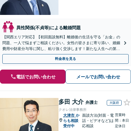
異性関係(不貞等)による離婚問題
【関西エリア対応】【初回面談無料】離婚後の生活を守る「お金」の
問題、一人で悩まずご相談ください。女性の皆さまに寄り添い、婚姻
費用や財産分与等に関し、粘り強く交渉します！新たな人生への第一
歩を全力でサポートいたします。【休日・夜間相談可】
料金表を見る
電話でお問い合わせ
メールでお問い合わせ
多田 大介
弁護士
大阪府
クオレ法律事務所
営業時
大津市
か
面談方法(対面・電
らも相談
話・ビデオなど)は
間：本日
受付中
応相談
定休日