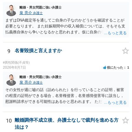
離婚・男女問題に強い弁護士
泉 亮介
弁護士
まずはDNA鑑定等を通してご自身の子なのかどうかを確認することが
必要となります。 また妊娠期間中の収入補償については、そもそも支
払義務自体から争いとなるかと思われます。仮に自身の子であったと
して、そのことから当然に補償義務が発生するものではありません。
相手に弁護士がついているということであれば、依頼をするかしない
かは別として一度ご自身も個別に弁護士に相談をされたほうが良いで
9
名誉毀損と言えますか
しょう。
#異性関係(不貞等)
2026年8月7日
役にたった
1
離婚・男女問題に強い弁護士
泉 亮介
弁護士
その女性が週に嘘の話（詰められた）を行っていることの証明，被害
の程度の証明ができる場合，名誉権侵害，名誉感情侵害等に該当し，
慰謝料請求ができる可能性はあるかと思われます。 ただ弁護士費用を
考えると費用倒れとなるリスクも考えられるため，慎重にご検討され
た方が良いでしょう。
10
離婚調停不成立後、弁護士なしで裁判を進める方
法は？