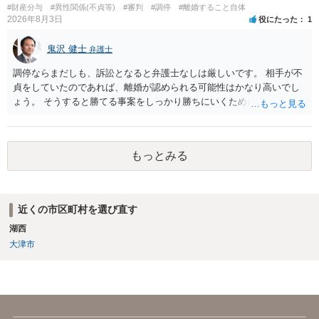
#財産分与
#異性関係(不貞等)
#審判
#調停
#離婚すること自体
2026年8月3日
役にたった
1
鬼沢 健士
弁護士
調停ならまだしも、訴訟となると弁護士なしは厳しいです。 相手が不
貞をしていたのであれば、離婚が認められる可能性はかなり高いでし
ょう。 そうすると勝てる事案をしっかり勝ちにいくためにも弁護士委
任を強くおすすめします。
もっとみる
近くの市区町村を選び直す
湖西
大津市