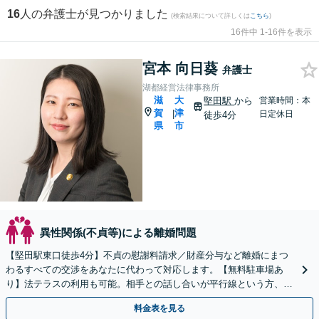
16
人の弁護士が見つかりました
(検索結果について詳しくは
こちら
)
16件中 1-16件を表示
宮本 向日葵
弁護士
湖都経営法律事務所
滋
大
堅田駅
から
営業時間：本
賀
津
|
日定休日
徒歩4分
県
市
異性関係(不貞等)による離婚問題
【堅田駅東口徒歩4分】不貞の慰謝料請求／財産分与など離婚にまつ
わるすべての交渉をあなたに代わって対応します。【無料駐車場あ
り】法テラスの利用も可能。相手との話し合いが平行線という方、一
度ご相談ください。
料金表を見る