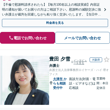
【不倫で慰謝料請求されたら】【毎月100名以上の相談実績】内容証
明の通知が届いてお困りの方はご相談下さい。慰謝料の減額交渉に強
い弁護士が裁判を回避しながら粘り強く交渉いたします。【当日中の
相談可(予約制)】【滋賀県全域対応】
料金表を見る
電話でお問い合わせ
メールでお問い合わせ
豊田 夕雪
大阪府
インタビュ
ーを見る
弁護士
弁護士法人法律事務所ロイヤーズ・ハイ 堺オ
フィス
営業時
大津市
か
面談方法(対面・電
らも相談
話・ビデオなど)は
間：本日
受付中
応相談
定休日