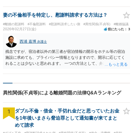
妻の不倫相手を特定し、慰謝料請求する方法は？
#離婚の慰謝料
#不倫慰謝料
#慰謝料請求したい側
#異性関係(不貞等)
#離婚協議
2026年02月27日(金)
役にたった
3
西浦 嘉博
弁護士
残念ですが、宿泊者以外の第三者が宿泊情報の開示をホテル等の宿泊
施設に求めても、プライバシー情報となりますので、開示に応じてく
れることは少ないと思われます。 一つの方法として、弁護士法第23条
の2に基づく照会手続（弁護士会照会）を利用することが考えられま
す。 なお、奥さんと相手方が性行為を行ったことを立証できる場合、
相手方に対する民法上の不法行為に基づく損害賠償請求が可能となり
ます。 相手方に対する請求の可否や証拠の精査等も含め、一度、最寄
異性関係(不貞等)による離婚問題の法律Q&Aランキング
りの法律事務所で相談されることを検討ください。
1
ダブル不倫・借金・手切れ金だと思っていたお金
を1年後いまさら脅迫罪として通知書が来てまと
めて請求