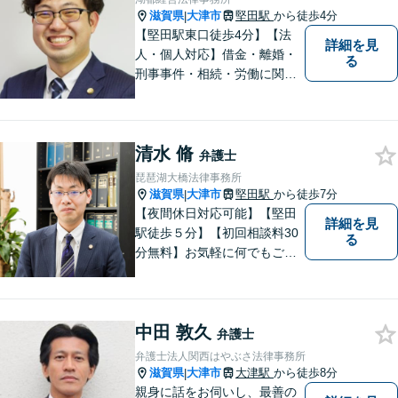
滋賀県
大津市
堅田駅
から徒歩4分
|
【堅田駅東口徒歩4分】【法
詳細を見
人・個人対応】借金・離婚・
る
刑事事件・相続・労働に関す
るトラブルはお任せくださ
い。顧問契約・企業法務全般
に対応。困りの際はぜひ一度
清水 脩
お話をお聞かせください。
弁護士
【無料駐車場あり】
琵琶湖大橋法律事務所
滋賀県
大津市
堅田駅
から徒歩7分
|
【夜間休日対応可能】【堅田
詳細を見
駅徒歩５分】【初回相談料30
る
分無料】お気軽に何でもご相
談ください。弁護士は、あな
たの味方です。
中田 敦久
弁護士
弁護士法人関西はやぶさ法律事務所
滋賀県
大津市
大津駅
から徒歩8分
|
親身に話をお伺いし、最善の