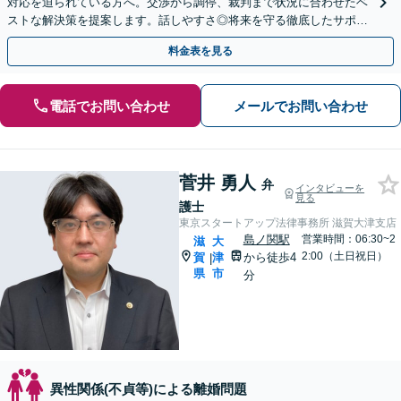
対応を迫られている方へ。交渉から調停、裁判まで状況に合わせたベ
ストな解決策を提案します。話しやすさ◎将来を守る徹底したサポー
トをいたします。【大津駅徒歩3分】
料金表を見る
電話でお問い合わせ
メールでお問い合わせ
菅井 勇人
弁
インタビューを
見る
護士
東京スタートアップ法律事務所 滋賀大津支店
島ノ関駅
営業時間：06:30~2
滋
大
2:00（土日祝日）
賀
津
から徒歩4
|
県
市
分
異性関係(不貞等)による離婚問題