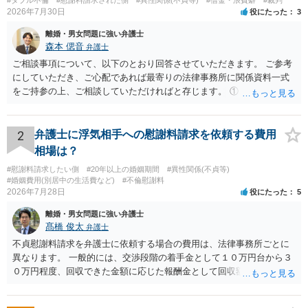
#ダブル不倫
#慰謝料請求された側
#異性関係(不貞等)
#借金・浪費癖
#裁判
2026年7月30日
役にたった
3
離婚・男女問題に強い弁護士
森本 偲音
弁護士
ご相談事項について、以下のとおり回答させていただきます。 ご参考
にしていただき、ご心配であれば最寄りの法律事務所に関係資料一式
をご持参の上、ご相談していただければと存じます。 ① このLINEの
流れを見る限り、100万円は貸付金ではなく、手切れ金・和解金と評価
される可能性はあるのか ⇒LINEを含む１００万円の貸付に至るまでの
やり取り等の経緯、誓約書の内容等を踏まえて、関係を清算するため
2
弁護士に浮気相手への慰謝料請求を依頼する費用
の 金銭であったと評価される可能性はあると考えます。 ② 「今後一
相場は？
切関与しないなら100万円振り込む」というLINEや誓約書は、裁判上
#慰謝料請求したい側
#20年以上の婚姻期間
#異性関係(不貞等)
どの程度証拠価値があるのか ⇒前後のやり取りや誓約書の具体的内容
#婚姻費用(別居中の生活費など)
#不倫慰謝料
を見ない限り、具体的な判断はできませんが、一定の証拠価値はある
2026年7月28日
役にたった
5
と考えます。 ③ 借用書があっても、後から100万円を貸付扱いに変更
離婚・男女問題に強い弁護士
することは認められるのか。 ⇒おそらく１００万円は不当利得（受け
髙橋 俊太
弁護士
取る正当な権利がないのに利益を取得した）として返還請求されてい
るものかと推察しますので、 貸金返還ではないかと存じます。 ④ 私
不貞慰謝料請求を弁護士に依頼する場合の費用は、法律事務所ごとに
は現在、収入も不安定で貯金もなくリボ払い借金が既に約100万あり。
異なります。 一般的には、交渉段階の着手金として１０万円台から３
今年に再婚したが主人はお金に厳しい為、一括で220万円を支払う事は
０万円程度、回収できた金額に応じた報酬金として回収額の１０％か
困難 仮に裁判で敗訴した場合でも、分割払いになる可能性はあります
ら２０％程度が設定されていることがあります。訴訟に移行する場合
か。 ⇒判決となり敗訴してしまった場合は、強制執行により不動産等
には、追加着手金や日当、実費が発生することもあります。 もっと