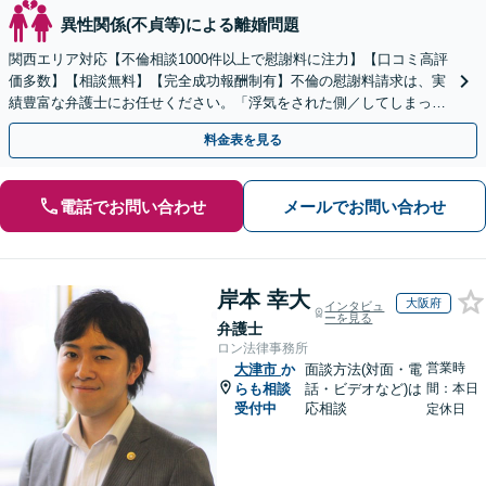
異性関係(不貞等)による離婚問題
関西エリア対応【不倫相談1000件以上で慰謝料に注力】【口コミ高評
価多数】【相談無料】【完全成功報酬制有】不倫の慰謝料請求は、実
績豊富な弁護士にお任せください。「浮気をされた側／してしまった
側両方対応」人情派弁護士！
料金表を見る
電話でお問い合わせ
メールでお問い合わせ
岸本 幸大
大阪府
インタビュ
ーを見る
弁護士
ロン法律事務所
営業時
大津市
か
面談方法(対面・電
らも相談
話・ビデオなど)は
間：本日
受付中
応相談
定休日