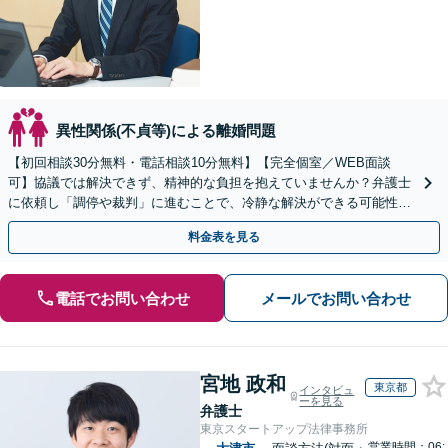
異性関係(不貞等)による離婚問題
【初回相談30分無料・電話相談10分無料】【完全個室／WEB面談
可】協議では解決できず、精神的な負担を抱えていませんか？弁護士
に依頼し「調停や裁判」に進むことで、冷静な解決ができる可能性も
【歴20年以上】の経験豊富な弁護士にご相談ください。
料金表を見る
電話でお問い合わせ
メールでお問い合わせ
宮地 政和
東京都
インタビュ
ーを見る
弁護士
東京スタートアップ法律事務所
営業時間：06: