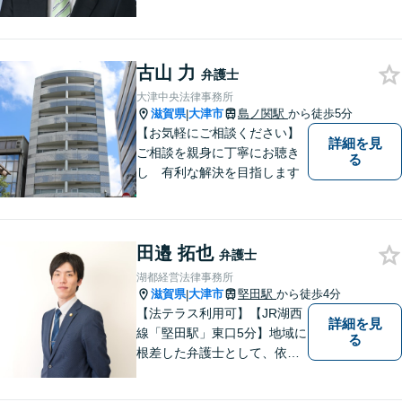
聞き取り，丁寧に答えるとい
うことです。何か問題を抱え
ておられる方、１人で悩まず
古山 力
にまずは遠慮なくご相談くだ
弁護士
さい。
大津中央法律事務所
滋賀県
大津市
島ノ関駅
から徒歩5分
|
【お気軽にご相談ください】
詳細を見
ご相談を親身に丁寧にお聴き
る
し 有利な解決を目指します
田邉 拓也
弁護士
湖都経営法律事務所
滋賀県
大津市
堅田駅
から徒歩4分
|
【法テラス利用可】【JR湖西
詳細を見
線「堅田駅」東口5分】地域に
る
根差した弁護士として、依頼
者の方に寄り添い、丁寧・親
切にお話を伺い、信頼関係を