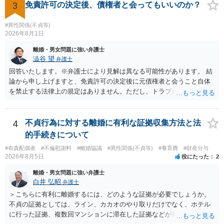
の財産を差し押さえられ、そこから債権回収が図られることになりま
も、証拠が十分にあるか、相手方の住所・勤務先が分かるか、慰謝料
3
免責許可の決定後、債権者と会ってもいいのか？
すが、 和解であれば柔軟な解決が可能ですので、その場合は分割払
額、離婚の有無、交渉で終わるか訴訟まで見込むかによって、費用は
いにより支払うことも十分可能です。 ⑤ このような事情であれば、私
変わり得ます。依頼前に、交渉だけの場合、訴訟になった場合、回収
#異性関係(不貞等)
は120万円のみ和解交渉を続けるべきでしょうか。 ⇒ご相談者様の認
できなかった場合の費用を確認しておくとよいでしょう。 弁護士選び
2026年8月1日
識を前提にすれば、１００万円も含めて返済する必要はないと考えら
では、不貞慰謝料案件の経験が相応にあるか、費用体系が明確か、見
離婚・男女問題に強い弁護士
れるため、 120万円のみについて交渉を続けることがベターかと存じ
通しを過度に楽観的に言い過ぎないか、質問に具体的に答えてくれる
澁谷 望
弁護士
ます。
か、連絡方法（メール、電話、弁護士直接か事務局員を介するかな
回答いたします。※弁護士により見解は異なる可能性があります。 結
ど）や対応スピードが合うかを確認するとよいと思います。いずれに
論から申し上げますと、免責許可の決定後に元債権者と会うこと自体
しましても、弁護士への相談・依頼にあたっては、証拠資料、夫と相
を禁止する法律上の規定はありません。ただし、トラブル防止の観点
手方の関係、相手方の氏名・住所等、夫婦関係への影響、離婚予定の
から慎重な対応が必要です。 今後の付き合い方で気をつけるべきポイ
有無など事実関係をよく整理して相談されることをお勧めいたしま
ントは以下の通りです。 ・金銭のやり取りや返済の約束は絶対にしな
す。
い（免責された借金を任意でも支払ってしまうとトラブルの元になり
4
不貞行為に対する離婚に有利な証拠収集方法と法
ます） ・過去のDVや過剰請求の経緯を踏まえ、相手の感情に流されな
的手続きについて
い ・予定通り毅然とした態度で距離を置く 法律上の制限はないもの
#有責配偶者
#不倫慰謝料
#離婚協議
#異性関係(不貞等)
#養育費
#財産分与
の、ご自身の生活と精神的な安定を守るためにも、お互いに距離を置
2026年8月5日
役にたった
2
くというご判断は非常に賢明かと思います。
離婚・男女問題に強い弁護士
白井 弘昭
弁護士
＞こちらに有利に離婚するには、どのような証拠が必要でしょうか。
不貞の証拠としては、ライン、カカオのやり取りだけでなく、ホテル
に行った証拠、複数回マンションに滞在した証拠などが有効です。 不