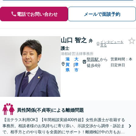
電話でお問い合わせ
メールで面談予約
山口 智之
弁
インタビューを
見る
護士
湖都経営法律事務所
滋
大
堅田駅
から
営業時間：本
賀
津
|
日定休日
徒歩4分
県
市
異性関係(不貞等)による離婚問題
【法テラス利用OK】【年間相談実績400件超】女性弁護士が在籍する
事務所。相談者様のお気持ちに寄り添い、示談交渉から調停・訴訟ま
で、相手方とのやり取りを全面的にサポート！離婚検討中の方もお気