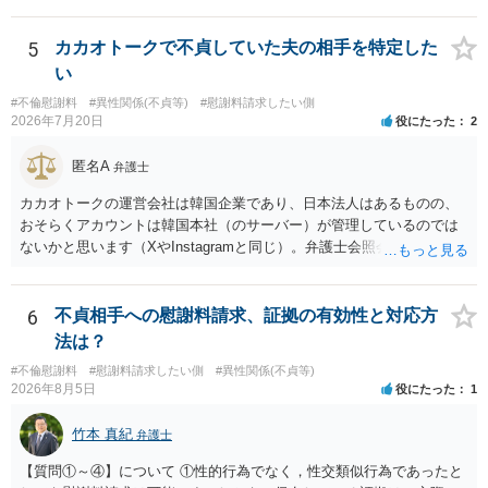
貞の証拠があれば、離婚をさらに有利に進める（離婚したい時期に離
婚する、慰謝料をとるなど）ことができると思われます。 ただし、不
貞発覚後、長期間同居を続けると、不貞を許したとの評価につながる
5
カカオトークで不貞していた夫の相手を特定した
場合がありますので、ご注意ください。 以上、ご参考まで。
い
#不倫慰謝料
#異性関係(不貞等)
#慰謝料請求したい側
2026年7月20日
役にたった
2
匿名A
弁護士
カカオトークの運営会社は韓国企業であり、日本法人はあるものの、
おそらくアカウントは韓国本社（のサーバー）が管理しているのでは
ないかと思います（XやInstagramと同じ）。弁護士会照会は日本法に
基づく制度であり、送付先は日本国内とするのが原則で、外国企業に
対する照会は基本的にできないと解されています（弁護士会によって
は例外的に認める扱いもありますが、かなり限定されているので一般
6
不貞相手への慰謝料請求、証拠の有効性と対応方
的ではないでしょう）。もし韓国本社がアカウント管理をしているな
法は？
ら、日本法人へ送っても「ウチでは管理していない」という回答にな
#不倫慰謝料
#慰謝料請求したい側
#異性関係(不貞等)
ります。 個人で直接他人のID情報の開示を求めても拒否されるでしょ
2026年8月5日
役にたった
1
う。
竹本 真紀
弁護士
【質問①～④】について ①性的行為でなく，性交類似行為であったと