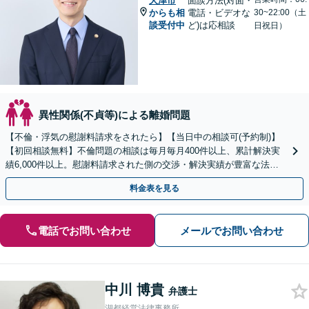
大津市
面談方法(対面・
からも相
電話・ビデオな
30~22:00（土
談受付中
ど)は応相談
日祝日）
異性関係(不貞等)による離婚問題
【不倫・浮気の慰謝料請求をされたら】【当日中の相談可(予約制)】
【初回相談無料】不倫問題の相談は毎月毎月400件以上、累計解決実
績6,000件以上。慰謝料請求された側の交渉・解決実績が豊富な法律
事務所です。
料金表を見る
電話でお問い合わせ
メールでお問い合わせ
中川 博貴
弁護士
湖都経営法律事務所