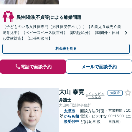
異性関係(不貞等)による離婚問題
【子どものいる女性側専門（男性側受任不可）】【５歳児３歳児０歳
児育児中】【ベビースペース設置可】【駅徒歩1分】【時間外・休日
も柔軟対応】【出張相談可】
料金表を見る
電話で面談予約
メールで面談予約
大山 泰寛
大阪府
インタビュ
ーを見る
弁護士
大山梅田法律事務所
営業時間：10:
大津市
面談方法(対面・
からも相
電話・ビデオな
00~15:00（土
談受付中
ど)は応相談
日祝日）