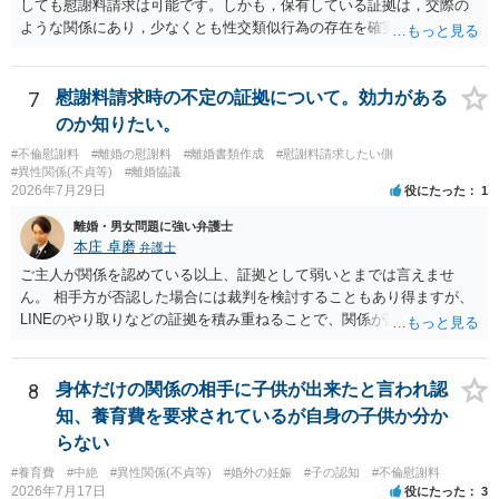
しても慰謝料請求は可能です。しかも，保有している証拠は，交際の
ような関係にあり，少なくとも性交類似行為の存在を確実に証明でき
るものです（裏を返せば，証拠で認められる範囲でしか認めていない
ことを窺わせるものです。）。ですから，慰謝料請求を進めることで
よいと思います。 ただ．慰謝料額については，婚姻破綻に至っていな
7
慰謝料請求時の不定の証拠について。効力がある
いとして，この点を考慮されることになるかもしれません。 ②夫との
のか知りたい。
今後のことを考えて書いてもらうか否かを検討するのがよいと思いま
#不倫慰謝料
#離婚の慰謝料
#離婚書類作成
#慰謝料請求したい側
す。今ある証拠以上のことを証明（証明力を強めることも含む）でき
#異性関係(不貞等)
#離婚協議
るのであれば，前向きに検討を進めるという考え方でもよいでしょ
2026年7月29日
役にたった
1
う。慰謝料請求としては証拠として使えることが前提であり，その価
離婚・男女問題に強い弁護士
値と夫との関係との均衡のように思います。 ③行政書士に委任をして
本庄 卓磨
弁護士
いるのであれば，どのような内容の委任なのか不明ですが，その行政
書士との協議になると思います。請求するか，訴訟にするか，その点
ご主人が関係を認めている以上、証拠として弱いとまでは言えませ
の見極めや，相手方は性交類似行為は認めているのか，それさえも否
ん。 相手方が否認した場合には裁判を検討することもあり得ますが、
定しているのかによって，考え方・進め方は変わってくると思いま
LINEのやり取りなどの証拠を積み重ねることで、関係が認定される余
す。 ④性交類似行為を認めているにもかかわらず支払を拒否するので
地は十分にあります。 ただし、手元の証拠でどこまで認定できるかは
あれば，本人（行政書士でも同じだと思います。）への対応ではあま
個別の事情によりますので、お早めに弁護士に相談されることをおす
り変わらないように思います。減額で折り合えるなら本人様の交渉で
すめします。
8
身体だけの関係の相手に子供が出来たと言われ認
もよいように思いますが，ゼロかどうかの観点であれば，訴訟に進む
知、養育費を要求されているが自身の子供か分か
しかなくなるようにも思います。そうしますと，お近くの弁護士に相
らない
談して進めることを検討した方がよいようにも思います。
#養育費
#中絶
#異性関係(不貞等)
#婚外の妊娠
#子の認知
#不倫慰謝料
2026年7月17日
役にたった
3