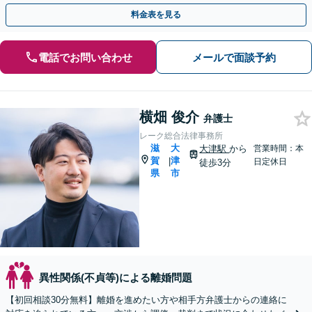
軽にご相談ください【堅田駅4分】【無料駐車場あり】
料金表を見る
電話でお問い合わせ
メールで面談予約
横畑 俊介
弁護士
レーク総合法律事務所
滋
大
大津駅
から
営業時間：本
賀
津
|
日定休日
徒歩3分
県
市
異性関係(不貞等)による離婚問題
【初回相談30分無料】離婚を進めたい方や相手方弁護士からの連絡に