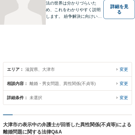
法の世界は分かりづらいた
詳細を見
め、これをわかりやすく説明
る
します。 紛争解決に向けいく
つかの解決案を説明し、依頼
者にとって一番良いと思う方
針をアドバイスします。 依頼
者の希望を最大限尊重しなが
ら、適正な範囲で解決を目指
します。
エリア
滋賀県、大津市
変更
相談内容
離婚・男女問題、異性関係(不貞等)
変更
詳細条件
未選択
変更
大津市の表示中の弁護士が回答した異性関係(不貞等)による
離婚問題に関する法律Q&A