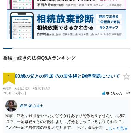
相続手続きの法律Q&Aランキング
1
90歳の父との同居での居住権と調停問題について
#調停
#遺産分割
#相続手続き
2018年5月9日
役にたった
52
峰岸 泉
弁護士
家事，料理，雑用をやったかどうかはあまり関係ありませんが，現時
点で，一応母親からの相続により，持分をもっているようですので，
これが一応の居住権の根拠となります。 ただ，遺産分割により，母の