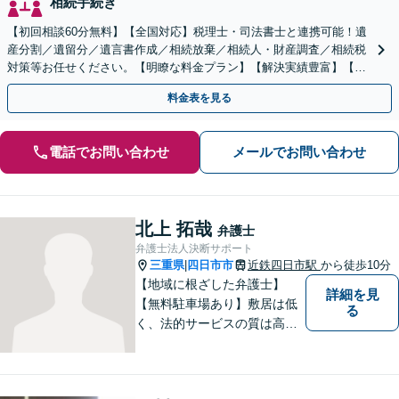
相続手続き
【初回相談60分無料】【全国対応】税理士・司法書士と連携可能！遺
産分割／遺留分／遺言書作成／相続放棄／相続人・財産調査／相続税
対策等お任せください。【明瞭な料金プラン】【解決実績豊富】【電
話相談可】
料金表を見る
電話でお問い合わせ
メールでお問い合わせ
北上 拓哉
弁護士
弁護士法人決断サポート
三重県
四日市市
近鉄四日市駅
から徒歩10分
|
【地域に根ざした弁護士】
詳細を見
【無料駐車場あり】敷居は低
る
く、法的サービスの質は高く
をモットーに、ご相談者の立
場に立って、問題の解決を目
指します。交通事故／借金問