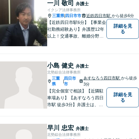
題／離婚問題／相続問題／企
一川 敬司
弁護士
業法務など、幅広く対応可
イクシア法律事務所
能。【明確な料金体系】どう
三重県
四日市市
近鉄四日市駅
から徒歩6分
|
ぞご連絡ください。
【近鉄四日市駅6分】【事業会
詳細を見
社勤務経験あり】弁護歴12年
る
以上！交通事故、離婚分野に
強みをもつ弁護士。皆様の立
場に立ち、最善の解決策を模
索し、迅速に動いてまいりま
す。明瞭会計を心がけていま
小島 健史
弁護士
す。まずはお気軽にご相談
北勢綜合法律事務所
を！
あすなろう四日市駅
から徒歩
三重
四日市
|
県
市
3分
【完全個室で相談】【近隣駐
詳細を見
車場あり】【あすなろう四日
る
市駅 徒歩3分】弁護士は、依
頼者の方のサポーターです。
わからないことがあれば、何
でも聞いてください。 問題解
早川 忠宏
弁護士
決に向かって一緒に頑張りま
北勢綜合法律事務所
しょう。