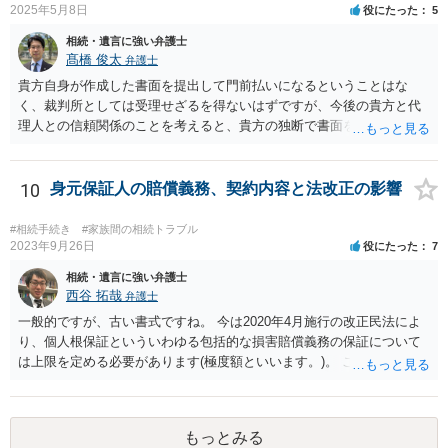
2025年5月8日
役にたった
5
相続・遺言に強い弁護士
髙橋 俊太
弁護士
貴方自身が作成した書面を提出して門前払いになるということはな
く、裁判所としては受理せざるを得ないはずですが、今後の貴方と代
理人との信頼関係のことを考えると、貴方の独断で書面を提出したり
裁判所に電話したりするのはお勧めしにくいところです。 現在の弁護
士が主張書面の提出を渋っているようですが、弁護士として提出の実
益がないと考えている可能性もあると思いますので、そのあたりも含
10
身元保証人の賠償義務、契約内容と法改正の影響
めて、弁護士見解を確認等するためによく打ち合わせた方がよいと思
います。単に面倒臭いということで書面提出をしないということであ
#相続手続き
#家族間の相続トラブル
れば、当該弁護士との委任関係を修了した上で、貴方のほうで書面提
2023年9月26日
役にたった
7
出することを検討なさった方がよいでしょう。
相続・遺言に強い弁護士
西谷 拓哉
弁護士
一般的ですが、古い書式ですね。 今は2020年4月施行の改正民法によ
り、個人根保証といういわゆる包括的な損害賠償義務の保証について
は上限を定める必要があります(極度額といいます。)。 この書式にサ
インしても、実際は連帯保証部分は民法465条の2②により無効とな
り、会社側は請求できない可能性が高そうです。
もっとみる