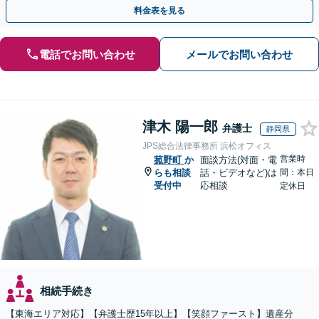
間・休日面談可】【完全個室・秘密厳守】
料金表を見る
電話でお問い合わせ
メールでお問い合わせ
津木 陽一郎
弁護士
静岡県
JPS総合法律事務所 浜松オフィス
営業時
菰野町
か
面談方法(対面・電
らも相談
話・ビデオなど)は
間：本日
受付中
応相談
定休日
相続手続き
【東海エリア対応】【弁護士歴15年以上】【笑顔ファースト】遺産分