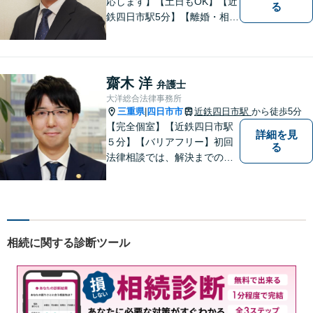
応します】【土日もOK】【近
る
鉄四日市駅5分】【離婚・相続
問題】困っている方の力にな
れる様、話を聞き、寄り添い
ます【後見業務などの民事・
刑事事件全般】双方ともに納
齋木 洋
弁護士
得する解決を目指します【交
大洋総合法律事務所
通事故】示談金の増額に向け
三重県
四日市市
近鉄四日市駅
から徒歩5分
|
尽力
【完全個室】【近鉄四日市駅
詳細を見
５分】【バリアフリー】初回
る
法律相談では、解決までの流
れ・今後の見通しをお伝えし
ます。お気軽にご相談くださ
い。交通事故 ／ 遺産相続 ／
企業法務・顧問弁護士
相続に関する診断ツール