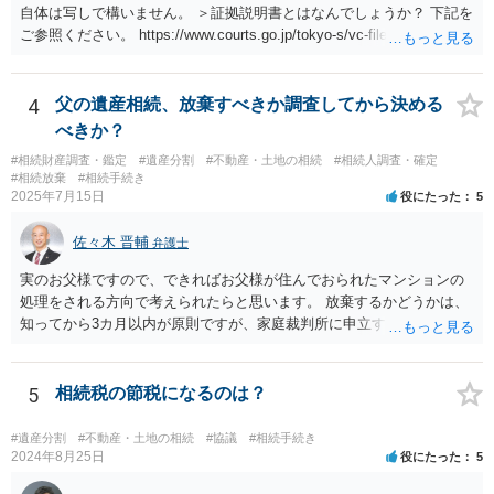
自体は写しで構いません。 ＞証拠説明書とはなんでしょうか？ 下記を
ご参照ください。 https://www.courts.go.jp/tokyo-s/vc-files/tokyo-s/file/
14-1kisairei.pdf
4
父の遺産相続、放棄すべきか調査してから決める
べきか？
#相続財産調査・鑑定
#遺産分割
#不動産・土地の相続
#相続人調査・確定
#相続放棄
#相続手続き
2025年7月15日
役にたった
5
佐々木 晋輔
弁護士
実のお父様ですので、できればお父様が住んでおられたマンションの
処理をされる方向で考えられたらと思います。 放棄するかどうかは、
知ってから3カ月以内が原則ですが、家庭裁判所に申立すれば3カ月の
期間を伸長することができます。 その間に、財産の状況を調査して、
放棄するかどうか決めることができます。 銀行やサラ金が数年も放置
することはありませんので、数年後に借金が発見される可能性はほぼ
5
相続税の節税になるのは？
ありません。 なお、私が扱った相続放棄を検討していた案件で、期間
伸長して調査したところ、サラ金に対する過払金など相当な財産が見
#遺産分割
#不動産・土地の相続
#協議
#相続手続き
つかったため相続したという事例がありました。
2024年8月25日
役にたった
5