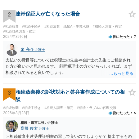
持分を父親が取得した場合，住み続けるのは難しいかも知れません。
2
連帯保証人が亡くなった場合
#相続放棄
#相続手続き
#相続放棄
#M&A・事業承継
#相続人調査・確定
#相続財産調査・鑑定
2024年3月6日
役にたった
7
泉 亮介
弁護士
支払いの費目等については税理士の先生や会計士の先生にご相談され
た方が良いかと思われます。 顧問税理士の方がいらっしゃれば、まず
相談されてみると良いでしょう。
3
相続放棄後の訴状対応と答弁書作成についての相
談
#相続放棄
#相続手続き
#相続人調査・確定
#相続トラブルの代理交渉
2026年3月28日
役にたった
5
相続・遺言に強い弁護士
髙橋 俊太
弁護士
＞相続放棄申述受理証明書の写しで良いのでしょうか？ 提出するもの