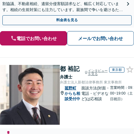
割協議、不動産相続、遺留分侵害額請求など、幅広く対応していま
す。相続の生前対策にも注力しています。親族間で争いを避けるため
にも、お早めにご相談ください。【初回面談無料】
料金表を見る
電話でお問い合わせ
メールでお問い合わせ
都 裕記
東京都
インタビュー
を見る
弁護士
弁護士法人新都法律事務所 東京事務所
営業時間：09:
菰野町
面談方法(対面・
からも相
電話・ビデオな
00~19:00（土
談受付中
ど)は応相談
日祝日）