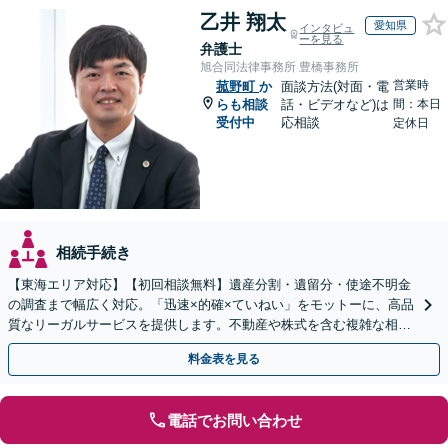
乙井 翔太
愛知県
インタビュ
ーを見る
弁護士
旭合同法律事務所 豊橋事務所
営業時
菰野町
か
面談方法(対面・電
らも相談
話・ビデオなど)は
間：本日
受付中
応相談
定休日
相続手続き
【東海エリア対応】【初回相談無料】遺産分割・遺留分・使途不明金
の調査まで幅広く対応。「迅速×的確×ていねい」をモットーに、高品
質なリーガルサービスを提供します。不動産や株式を含む複雑な相続
もお任せください【休日・夜間対応OK】
料金表を見る
電話でお問い合わせ