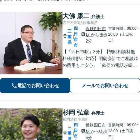
大佛 康二
弁護士
四日市SG法律事務所
四
近鉄四日市
営業時間：09:00~
三
日
20:00（土日祝
駅
から徒歩
重
|
市
日）
2分
県
市
【「四日市駅」3分】【初回相談料無
料/分割払い対応】明朗会計でご相談時
の費用もご安心。「催促の電話が鳴り
止まない」「FXや仮想通貨で大損し
た」に対応できます。自己破産や任意
電話でお問い合わせ
メールでお問い合わせ
整理、個人再生など幅広い解決方法を
提示【完全個室で安心】
杉岡 弘章
弁護士
杉岡法律事務所
四
近鉄四日市
営業時間：09:00~
三
日
18:00（土日祝
駅
から徒歩
重
|
市
日）
5分
県