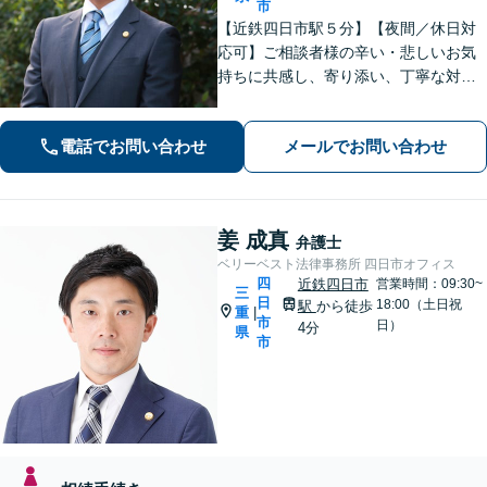
市
【近鉄四日市駅５分】【夜間／休日対
応可】ご相談者様の辛い・悲しいお気
持ちに共感し、寄り添い、丁寧な対応
を心がけます。離婚／不動産／借金／
相続／刑事事件など、幅広く対応【地
電話でお問い合わせ
メールでお問い合わせ
域に根ざした弁護士】お気軽にお問い
合わせください。
姜 成真
弁護士
ベリーベスト法律事務所 四日市オフィス
四
近鉄四日市
営業時間：09:30~
三
日
18:00（土日祝
駅
から徒歩
重
|
市
日）
4分
県
市