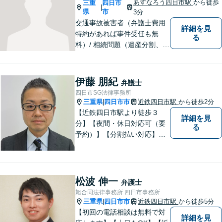
あすなろう四日市駅
から徒歩
三重
四日市
|
県
市
3分
交通事故被害者（弁護士費用
詳細を見
特約があれば事件受任も無
る
料）/ 相続問題（遺産分割、遺
言等）。是非一度ご相談くだ
さい。
伊藤 朋紀
弁護士
四日市SG法律事務所
三重県
四日市市
近鉄四日市駅
から徒歩2分
|
【近鉄四日市駅より徒歩３
詳細を見
分】【夜間・休日対応可（要
る
予約）】【分割払い対応】
【弁護士歴１０年以上】 法律
相談を大切にしています。ま
ずはできる限り丁寧にお聞き
して、一緒に解決方法を考え
松波 伸一
弁護士
る手助けをさせていただけれ
旭合同法律事務所 四日市事務所
ばと思いますので、お気軽に
三重県
四日市市
近鉄四日市駅
から徒歩5分
|
ご相談ください。
【初回の電話相談は無料で対
詳細を見