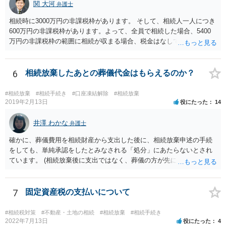
関 大河
弁護士
相続時に3000万円の非課税枠があります。 そして、相続人一人につき
600万円の非課税枠があります。よって、全員で相続した場合、5400
万円の非課税枠の範囲に相続が収まる場合、税金はなしです。 一人が
相続放棄すると、600万円の枠が一つ減ります。よって、4800万円の
範囲となります。 一般的には、全員で相続する方が税金はお得です。
また、全員で相続しても、話し合いの結果、親がすべて相続と決める
6
相続放棄したあとの葬儀代金はもらえるのか？
こともできます。この場合でも相続の非課税枠は、全員で相続した540
0万円分使えます。 父が亡くなり、母が全部相続すると、母から三人
#相続放棄
#相続手続き
#口座凍結解除
#相続放棄
で相続する際は、4800万円が非課税枠となります。 そうすると、母が
2019年2月13日
役にたった
14
亡くなってから相続すると、両親のどちらかが亡くなってから相続す
るより非課税の枠が減少します。 計画的に相続をするのがおすすめと
井澤 わかな
弁護士
いうことになります。これ以外にも気をつける点はあるかもしれませ
確かに、葬儀費用を相続財産から支出した後に、相続放棄申述の手続
んので、一度相談して想定するのがおすすめと思います。
をしても、単純承認をしたとみなされる「処分」にあたらないとされ
ています。 (相続放棄後に支出ではなく、葬儀の方が先に来るのが通常
だと思いますので、葬儀→葬儀費用を相続財産から支出→相続放棄申
述の手続ということだと思いますが) ただ、葬儀費用ならいくらでもよ
いということではなく、身分相応の、社会的儀式として当然認められ
7
固定資産税の支払いについて
る程度の金額に留まると考えた方がよいです。 もし、相続人の皆さん
に葬儀費用を支出する経済力がなく、質素な葬儀を行った費用であれ
#相続税対策
#不動産・土地の相続
#相続放棄
#相続手続き
ば相続財産から支出しても単純承認と認められない可能性が高いの
2022年7月13日
役にたった
4