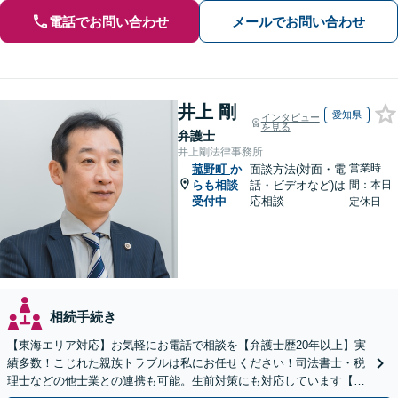
電話でお問い合わせ
メールでお問い合わせ
井上 剛
愛知県
インタビュー
を見る
弁護士
井上剛法律事務所
営業時
菰野町
か
面談方法(対面・電
らも相談
話・ビデオなど)は
間：本日
受付中
応相談
定休日
相続手続き
【東海エリア対応】お気軽にお電話で相談を【弁護士歴20年以上】実
績多数！こじれた親族トラブルは私にお任せください！司法書士・税
理士などの他士業との連携も可能。生前対策にも対応しています【夜