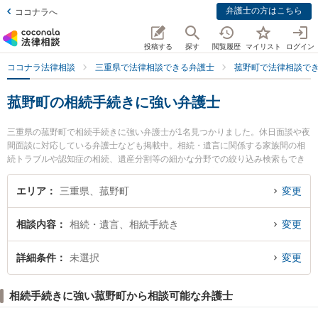
弁護士の方はこちら
ココナラへ
投稿する
探す
閲覧履歴
マイリスト
ログイン
ココナラ法律相談
三重県で法律相談できる弁護士
菰野町で法律相談で
菰野町の相続手続きに強い弁護士
三重県の菰野町で相続手続きに強い弁護士が1名見つかりました。休日面談や夜
間面談に対応している弁護士なども掲載中。相続・遺言に関係する家族間の相
続トラブルや認知症の相続、遺産分割等の細かな分野での絞り込み検索もでき
便利です。特に菰野法律事務所の近藤 信弘弁護士のプロフィール情報や弁護士
費用、強みなどが注目されています。『菰野町で土日や夜間に発生した相続手
エリア
三重県、菰野町
変更
続きのトラブルを今すぐに弁護士に相談したい』『相続手続きのトラブル解決
の実績豊富な近くの弁護士を検索したい』『初回相談無料で相続手続きを法律
相談内容
相続・遺言、相続手続き
変更
相談できる菰野町内の弁護士に相談予約したい』などでお困りの相談者さんに
おすすめです。
詳細条件
未選択
変更
相続手続きに強い菰野町から相談可能な弁護士