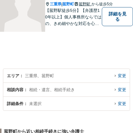
三重県
菰野町
菰野駅
から徒歩5分
|
【菰野駅徒歩5分】【弁護歴1
詳細を見
0年以上】個人事務所ならでは
る
の、きめ細やかな対応を心が
けています。「相談してよか
った」と思っていただけるよ
う、最後まで粘り強く弁護を
行います！【完全個室】
エリア
三重県、菰野町
変更
相談内容
相続・遺言、相続手続き
変更
詳細条件
未選択
変更
菰野町から近い相続手続きに強い弁護士