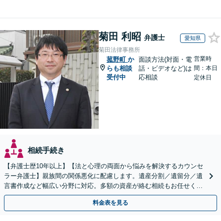
菊田 利昭
弁護士
愛知県
菊田法律事務所
営業時
菰野町
か
面談方法(対面・電
らも相談
話・ビデオなど)は
間：本日
受付中
応相談
定休日
相続手続き
【弁護士歴10年以上】【法と心理の両面から悩みを解決するカウンセ
ラー弁護士】親族間の関係悪化に配慮します。遺産分割／遺留分／遺
言書作成など幅広い分野に対応。多額の資産が絡む相続もお任せくだ
さい。【夜間・休日の相談可能】【駐車場完備】
料金表を見る