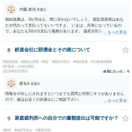
で、相続放棄申述が受理される可能性も高いと思います。
内藤 政信
弁護士
相続放棄は、3か月ゆえ、間に合わないでしょう。 固定資産税はあな
たが代わって支払ってもいいですよ。 いまは、共有になっているの
で、あなたも3分の1支払う義務があります。 遺産分割協議をして、不
動産取得者を決めて、相続登記する必要があります。 登記名義人に支
払い義務があります。
8
鉄道会社に賠償金とその後について
#相続放棄
#相続人調査・確定
#相続手続き
#相続放棄
#口座凍結解除
#不動産・土地の相続
2019年6月28日
役にたった
6
匿名A
弁護士
情報を小出しにされますといつまでも質問と回答にキリがありません
ので、後はお近くの弁護士にご相談下さい。
9
家庭裁判所への自分での書類提出は可能ですか？
#調停
#相続手続き
#遺産分割