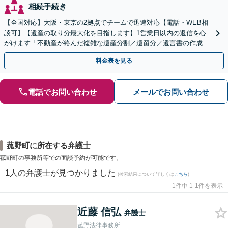
相続手続き
【全国対応】大阪・東京の2拠点でチームで迅速対応【電話・WEB相
談可】【遺産の取り分最大化を目指します】1営業日以内の返信を心
がけます「不動産が絡んだ複雑な遺産分割／遺留分／遺言書の作成・
執行／事業承継など、お任せください」【休日相談あり】
料金表を見る
電話でお問い合わせ
メールでお問い合わせ
菰野町に所在する弁護士
菰野町の事務所等での面談予約が可能です。
1
人の弁護士が見つかりました
(検索結果について詳しくは
こちら
)
1件中 1-1件を表示
近藤 信弘
弁護士
菰野法律事務所