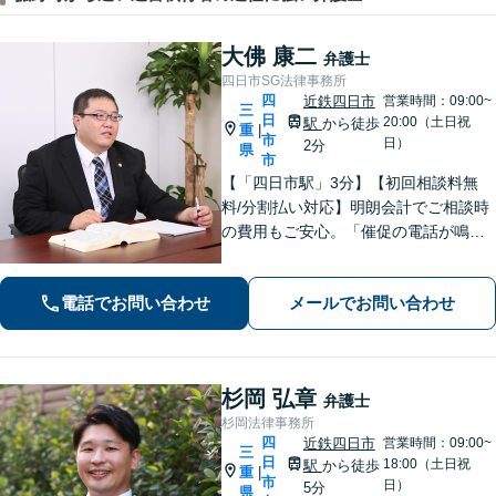
大佛 康二
弁護士
四日市SG法律事務所
四
近鉄四日市
営業時間：09:00~
三
日
20:00（土日祝
駅
から徒歩
重
|
市
日）
2分
県
市
【「四日市駅」3分】【初回相談料無
料/分割払い対応】明朗会計でご相談時
の費用もご安心。「催促の電話が鳴り
止まない」「FXや仮想通貨で大損し
た」に対応できます。自己破産や任意
電話でお問い合わせ
メールでお問い合わせ
整理、個人再生など幅広い解決方法を
提示【完全個室で安心】
杉岡 弘章
弁護士
杉岡法律事務所
四
近鉄四日市
営業時間：09:00~
三
日
18:00（土日祝
駅
から徒歩
重
|
市
日）
5分
県