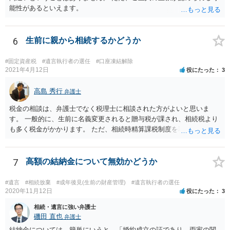
能性があるといえます。
6
生前に親から相続するかどうか
#固定資産税
#遺言執行者の選任
#口座凍結解除
2021年4月12日
役にたった
3
高島 秀行
弁護士
税金の相談は、弁護士でなく税理士に相談された方がよいと思いま
す。 一般的に、生前に名義変更されると贈与税が課され、相続税より
も多く税金がかかります。 ただ、相続時精算課税制度を取れば、実質
的に相続税と同等の税金で済む可能性があります。 実際に税理士にど
ういう場合にどれくらい税金がかかるか計算してもらって どういう方
針を取るか決められたらよいと思います。
7
高額の結納金について無効かどうか
#遺言
#相続放棄
#成年後見(生前の財産管理)
#遺言執行者の選任
2020年11月12日
役にたった
3
相続・遺言に強い弁護士
磯田 直也
弁護士
結納金については、簡単にいうと、「婚約成立の証であり、両家の関