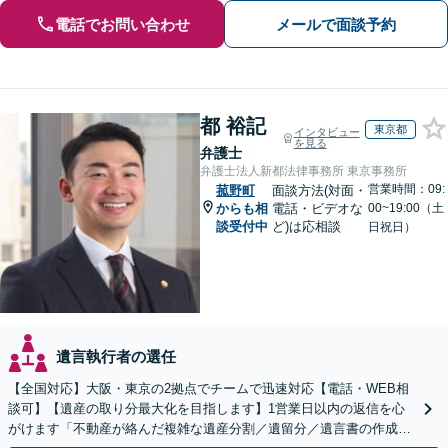
電話でお問い合わせ
メールで面談予約
都 裕記
東京都
インタビュー
を見る
弁護士
弁護士法人新都法律事務所 東京事務所
営業時間：09:
菰野町
面談方法(対面・
からも相
電話・ビデオな
00~19:00（土
談受付中
ど)は応相談
日祝日）
遺言執行者の選任
【全国対応】大阪・東京の2拠点でチームで迅速対応【電話・WEB相
談可】【遺産の取り分最大化を目指します】1営業日以内の返信を心
がけます「不動産が絡んだ複雑な遺産分割／遺留分／遺言書の作成・