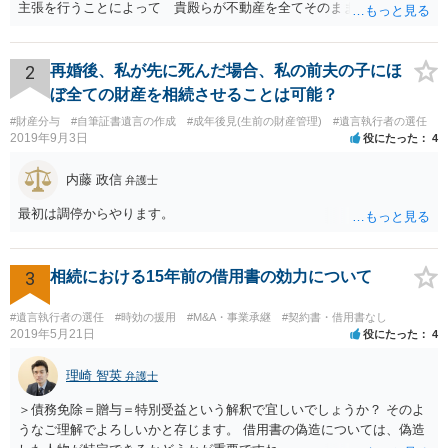
主張を行うことによって 貴殿らが不動産を全てそのまま取得できる
ことが可能でしょう。
2
再婚後、私が先に死んだ場合、私の前夫の子にほ
ぼ全ての財産を相続させることは可能？
#財産分与
#自筆証書遺言の作成
#成年後見(生前の財産管理)
#遺言執行者の選任
2019年9月3日
役にたった
4
内藤 政信
弁護士
最初は調停からやります。
3
相続における15年前の借用書の効力について
#遺言執行者の選任
#時効の援用
#M&A・事業承継
#契約書・借用書なし
2019年5月21日
役にたった
4
理崎 智英
弁護士
＞債務免除＝贈与＝特別受益という解釈で宜しいでしょうか？ そのよ
うなご理解でよろしいかと存じます。 借用書の偽造については、偽造