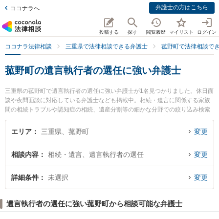
弁護士の方はこちら
ココナラへ
投稿する
探す
閲覧履歴
マイリスト
ログイン
ココナラ法律相談
三重県で法律相談できる弁護士
菰野町で法律相談で
菰野町の遺言執行者の選任に強い弁護士
三重県の菰野町で遺言執行者の選任に強い弁護士が1名見つかりました。休日面
談や夜間面談に対応している弁護士なども掲載中。相続・遺言に関係する家族
間の相続トラブルや認知症の相続、遺産分割等の細かな分野での絞り込み検索
もでき便利です。特に菰野法律事務所の近藤 信弘弁護士のプロフィール情報や
弁護士費用、強みなどが注目されています。『菰野町で土日や夜間に発生した
エリア
三重県、菰野町
変更
遺言執行者の選任のトラブルを今すぐに弁護士に相談したい』『遺言執行者の
選任のトラブル解決の実績豊富な近くの弁護士を検索したい』『初回相談無料
相談内容
相続・遺言、遺言執行者の選任
変更
で遺言執行者の選任を法律相談できる菰野町内の弁護士に相談予約したい』な
どでお困りの相談者さんにおすすめです。
詳細条件
未選択
変更
遺言執行者の選任に強い菰野町から相談可能な弁護士