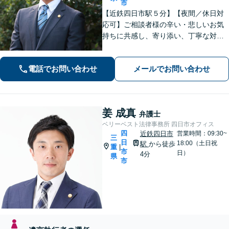
市
【近鉄四日市駅５分】【夜間／休日対
応可】ご相談者様の辛い・悲しいお気
持ちに共感し、寄り添い、丁寧な対応
を心がけます。離婚／不動産／借金／
相続／刑事事件など、幅広く対応【地
電話でお問い合わせ
メールでお問い合わせ
域に根ざした弁護士】お気軽にお問い
合わせください。
姜 成真
弁護士
ベリーベスト法律事務所 四日市オフィス
四
近鉄四日市
営業時間：09:30~
三
日
18:00（土日祝
駅
から徒歩
重
|
市
日）
4分
県
市