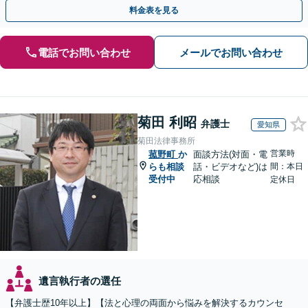
執行／事業承継など、お任せください」【休日相談あり】
料金表を見る
電話でお問い合わせ
メールでお問い合わせ
菊田 利昭
弁護士
愛知県
菊田法律事務所
営業時
菰野町
か
面談方法(対面・電
らも相談
話・ビデオなど)は
間：本日
受付中
応相談
定休日
遺言執行者の選任
【弁護士歴10年以上】【法と心理の両面から悩みを解決するカウンセ