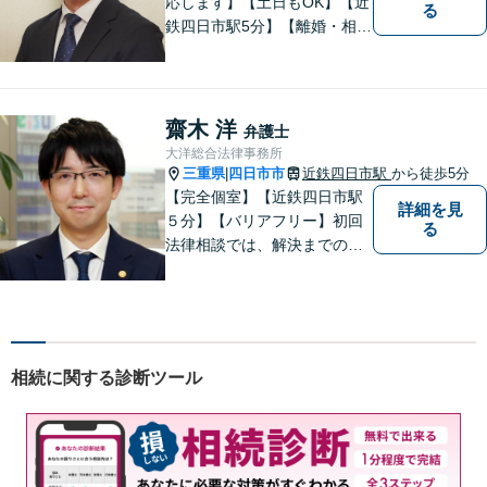
応します】【土日もOK】【近
る
鉄四日市駅5分】【離婚・相続
問題】困っている方の力にな
れる様、話を聞き、寄り添い
ます【後見業務などの民事・
刑事事件全般】双方ともに納
齋木 洋
弁護士
得する解決を目指します【交
大洋総合法律事務所
通事故】示談金の増額に向け
三重県
四日市市
近鉄四日市駅
から徒歩5分
|
尽力
【完全個室】【近鉄四日市駅
詳細を見
５分】【バリアフリー】初回
る
法律相談では、解決までの流
れ・今後の見通しをお伝えし
ます。お気軽にご相談くださ
い。交通事故 ／ 遺産相続 ／
企業法務・顧問弁護士
相続に関する診断ツール