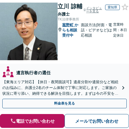
立川 諒輔
愛知県
インタビュ
ーを見る
弁護士
TK法律事務所
営業時
菰野町
か
面談方法(対面・電
らも相談
話・ビデオなど)は
間：本日
受付中
応相談
定休日
遺言執行者の選任
【東海エリア対応】【休日・夜間面談可】遺産分割や遺留分など相続
のお悩みに、弁護士2名のチーム体制で丁寧に対応します。ご家族の
状況に寄り添い、納得できる解決を目指します。まずは今の不安をお
聞かせください【メール・WEB相談可】
料金表を見る
電話でお問い合わせ
メールでお問い合わせ