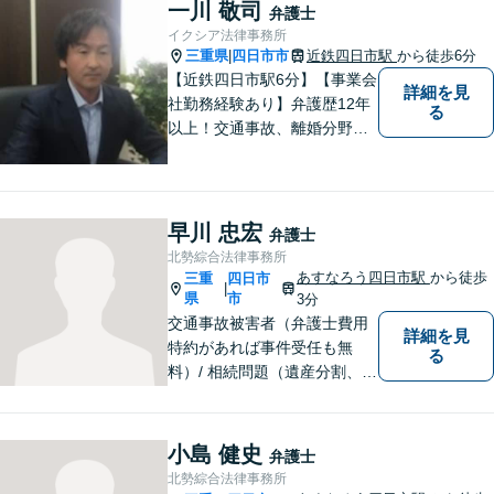
題／離婚問題／相続問題／企
一川 敬司
弁護士
業法務など、幅広く対応可
イクシア法律事務所
能。【明確な料金体系】どう
三重県
四日市市
近鉄四日市駅
から徒歩6分
|
ぞご連絡ください。
【近鉄四日市駅6分】【事業会
詳細を見
社勤務経験あり】弁護歴12年
る
以上！交通事故、離婚分野に
強みをもつ弁護士。皆様の立
場に立ち、最善の解決策を模
索し、迅速に動いてまいりま
す。明瞭会計を心がけていま
早川 忠宏
弁護士
す。まずはお気軽にご相談
北勢綜合法律事務所
を！
あすなろう四日市駅
から徒歩
三重
四日市
|
県
市
3分
交通事故被害者（弁護士費用
詳細を見
特約があれば事件受任も無
る
料）/ 相続問題（遺産分割、遺
言等）。是非一度ご相談くだ
さい。
小島 健史
弁護士
北勢綜合法律事務所