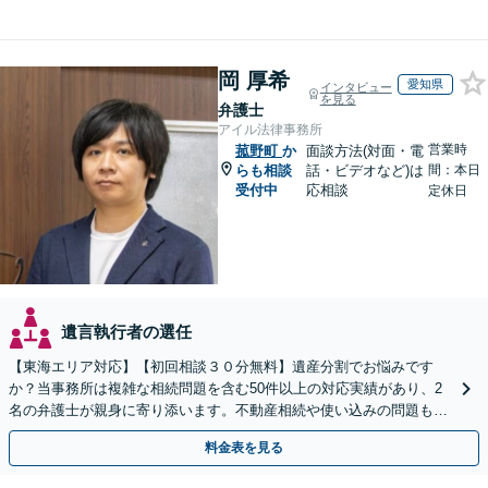
岡 厚希
愛知県
インタビュー
を見る
弁護士
アイル法律事務所
営業時
菰野町
か
面談方法(対面・電
らも相談
話・ビデオなど)は
間：本日
受付中
応相談
定休日
遺言執行者の選任
【東海エリア対応】【初回相談３０分無料】遺産分割でお悩みです
か？当事務所は複雑な相続問題を含む50件以上の対応実績があり、2
名の弁護士が親身に寄り添います。不動産相続や使い込みの問題も分
かりやすく解説。WEB相談可能。LINE予約受付中
料金表を見る