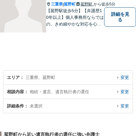
三重県
菰野町
菰野駅
から徒歩5分
|
【菰野駅徒歩5分】【弁護歴1
詳細を見
0年以上】個人事務所ならでは
る
の、きめ細やかな対応を心が
けています。「相談してよか
った」と思っていただけるよ
う、最後まで粘り強く弁護を
行います！【完全個室】
エリア
三重県、菰野町
変更
相談内容
相続・遺言、遺言執行者の選任
変更
詳細条件
未選択
変更
菰野町から近い遺言執行者の選任に強い弁護士