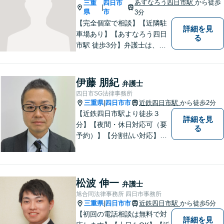
あすなろう四日市駅
から徒歩
三重
四日市
|
県
市
3分
【完全個室で相談】【近隣駐
詳細を見
車場あり】【あすなろう四日
る
市駅 徒歩3分】弁護士は、依
頼者の方のサポーターです。
わからないことがあれば、何
でも聞いてください。 問題解
伊藤 朋紀
弁護士
決に向かって一緒に頑張りま
四日市SG法律事務所
しょう。
三重県
四日市市
近鉄四日市駅
から徒歩2分
|
【近鉄四日市駅より徒歩３
詳細を見
分】【夜間・休日対応可（要
る
予約）】【分割払い対応】
【弁護士歴１０年以上】 法律
相談を大切にしています。ま
ずはできる限り丁寧にお聞き
して、一緒に解決方法を考え
松波 伸一
弁護士
る手助けをさせていただけれ
旭合同法律事務所 四日市事務所
ばと思いますので、お気軽に
三重県
四日市市
近鉄四日市駅
から徒歩5分
|
ご相談ください。
【初回の電話相談は無料で対
詳細を見