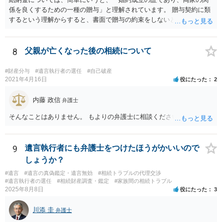
係を良くするための一種の贈与」と理解されています。 贈与契約に類
するという理解からすると、書面で贈与の約束をしないと相手方は支
払いを請求できません。 反面、実際に支払ったあとから返金を求める
ことは困難です。 くれぐれも今後お気をつけください。 弁護士に対応
を依頼されるのも悪くはありませんが、感情的な理由が強いと思いま
8
父親が亡くなった後の相続について
すので法的観点から説得を試みても解決は難しいように思います。
#財産分与
#遺言執行者の選任
#自己破産
2021年4月16日
役にたった
2
内藤 政信
弁護士
そんなことはありません。 もよりの弁護士に相談ください。
9
遺言執行者にも弁護士をつけたほうがかいいので
しょうか？
#遺言
#遺言の真偽鑑定・遺言無効
#相続トラブルの代理交渉
#遺言執行者の選任
#相続財産調査・鑑定
#家族間の相続トラブル
2025年8月8日
役にたった
3
川添 圭
弁護士