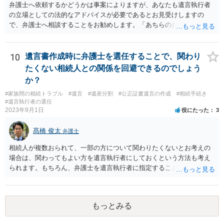
弁護士へ依頼するかどうかは事案によりますが、あなたも遺言執行者
の立場としての法的なアドバイスが必要であるとお見受けしますの
で、弁護士へ相談することをお勧めします。「あちらの弁護士」（元
嫁と娘の弁護士のことでしょうか）へ聴いても、自分に有利な主張や
誘導しかしてこないと思います。
10
遺言書作成時に弁護士を選任することで、関わり
たくない相続人との関係を回避できるのでしょう
か？
#家族間の相続トラブル
#遺言
#遺産分割
#公正証書遺言の作成
#相続手続き
#遺言執行者の選任
2023年9月1日
役にたった
3
髙橋 俊太
弁護士
相続人が複数おられて、一部の方について関わりたくないとお考えの
場合は、関わってもよい方を遺言執行者にしておくという方法も考え
られます。もちろん、弁護士を遺言執行者に指定することもできます
が、（関わってもよい）相続人を遺言執行者に指定しておいて、その
方に再委任の権限を付与しておくという方法もあります。 一度、弁護
士に直接ご相談されることをお勧めいたします。
もっとみる