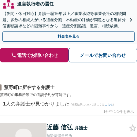
遺言執行者の選任
【夜間・休日対応】弁護士歴16年以上／事業承継等事業会社の相続問
題、多数の相続人がいる遺産分割、不動産の評価が問題となる遺留分
侵害額請求などの困難事件から、遺産分割協議、遺言、相続放棄、使
途不明金の調査まで、全般の経験豊富【JR草津駅2分】
料金表を見る
電話でお問い合わせ
メールでお問い合わせ
菰野町に所在する弁護士
菰野町の事務所等での面談予約が可能です。
1
人の弁護士が見つかりました
(検索結果について詳しくは
こちら
)
1件中 1-1件を表示
近藤 信弘
弁護士
菰野法律事務所