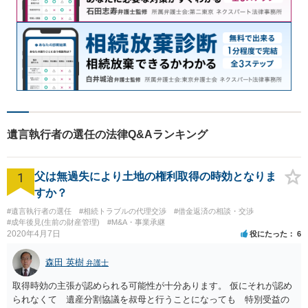
遺言執行者の選任の法律Q&Aランキング
1
父は無過失により土地の権利取得の時効となりま
すか？
#遺言執行者の選任
#相続トラブルの代理交渉
#借金返済の相談・交渉
#成年後見(生前の財産管理)
#M&A・事業承継
2020年4月7日
役にたった
6
森田 英樹
弁護士
取得時効の主張が認められる可能性が十分あります。 仮にそれが認め
られなくて 遺産分割協議を叔母と行うことになっても 特別受益の