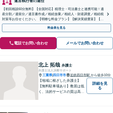
遺言執行者の選任
【初回相談60分無料】【全国対応】税理士・司法書士と連携可能！遺
産分割／遺留分／遺言書作成／相続放棄／相続人・財産調査／相続税
対策等お任せください。【明瞭な料金プラン】【解決実績豊富】【電
話相談可】
料金表を見る
電話でお問い合わせ
メールでお問い合わせ
北上 拓哉
弁護士
弁護士法人決断サポート
三重県
四日市市
近鉄四日市駅
から徒歩10分
|
【地域に根ざした弁護士】
詳細を見
【無料駐車場あり】敷居は低
る
く、法的サービスの質は高く
をモットーに、ご相談者の立
場に立って、問題の解決を目
指します。交通事故／借金問