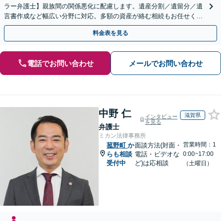
ラー弁護士】親族間の関係悪化に配慮します。遺産分割／遺留分／遺
言書作成など幅広い分野に対応。多額の資産が絡む相続もお任せくだ
さい。【夜間・休日の相談可能】【駐車場完備】
料金表を見る
電話でお問い合わせ
メールでお問い合わせ
中野 仁
滋賀県
インタビュー
を見る
弁護士
ミカン法律事務所
営業時間：1
菰野町
か
面談方法(対面・
らも相談
電話・ビデオな
0:00~17:00
受付中
ど)は応相談
（土曜日）