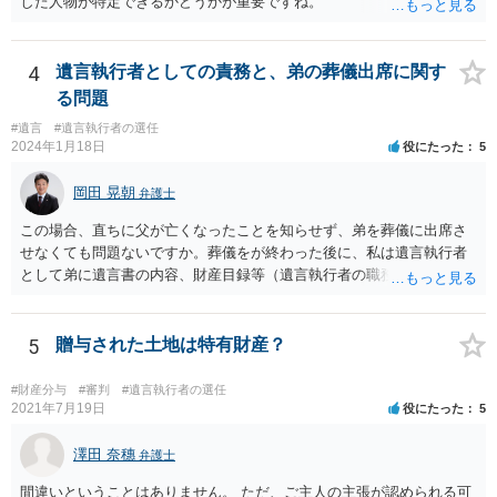
した人物が特定できるかどうかが重要ですね。
4
遺言執行者としての責務と、弟の葬儀出席に関す
る問題
#遺言
#遺言執行者の選任
2024年1月18日
役にたった
5
岡田 晃朝
弁護士
この場合、直ちに父が亡くなったことを知らせず、弟を葬儀に出席さ
せなくても問題ないですか。葬儀をが終わった後に、私は遺言執行者
として弟に遺言書の内容、財産目録等（遺言執行者の職務）を知らせ
ればよいですか。 葬儀は喪主が主催する行事ですから、誰を参加させ
るかは喪主の自由です。 呼ばなくてもかまいません。 そもそも、そう
いう法律関係にありません。 遺言の内容と遺産の総額の通知、公正証
5
贈与された土地は特有財産？
書でない場合は遺言の検認については、執行者に通知義務があるの
で、対応しましょう。 そのあとは遺留分の請求などがあればそれへの
#財産分与
#審判
#遺言執行者の選任
対応となるでしょう。
2021年7月19日
役にたった
5
澤田 奈穗
弁護士
間違いということはありません。 ただ、ご主人の主張が認められる可