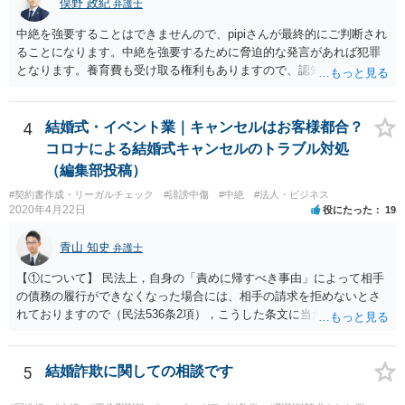
俣野 政紀
弁護士
中絶を強要することはできませんので、pipiさんが最終的にご判断され
ることになります。中絶を強要するために脅迫的な発言があれば犯罪
となります。養育費も受け取る権利もありますので、認知等につきお
相手がきちんと対応しないのであれば弁護士にご相談されることをお
勧めします。
4
結婚式・イベント業｜キャンセルはお客様都合？
コロナによる結婚式キャンセルのトラブル対処
（編集部投稿）
#契約書作成・リーガルチェック
#誹謗中傷
#中絶
#法人・ビジネス
2020年4月22日
役にたった
19
青山 知史
弁護士
【①について】 民法上，自身の「責めに帰すべき事由」によって相手
の債務の履行ができなくなった場合には、相手の請求を拒めないとさ
れておりますので（民法536条2項），こうした条文に当たるかが問題
となります。 まず形式的には，条文に当たる可能性は考えられます。
現在の各宣言や要請は，強制力のあるものではなく，震災等で対象施
設が滅失してしまった場合と異なり，挙式等自体が物理的に不可能に
5
結婚詐欺に関しての相談です
なったとまではいえないかと思われます。こうした中で，顧客の判断
でキャンセルを申し出たとすれば，形式的には顧客側に帰責性があっ