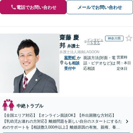
電話でお問い合わせ
メールでお問い合わせ
齋藤 慶
神奈川県
インタビュ
ーを見る
邦
弁護士
弁護士法人湘南LAGOON
営業時
菰野町
か
面談方法(対面・電
らも相談
話・ビデオなど)は
間：本日
受付中
応相談
定休日
中絶トラブル
【全国エリア対応】【オンライン面談OK】【外出困難な方対応】
【乳幼児お連れの方対応】離婚問題を新しい自分のスタートにするた
めのサポートを【相談数3,000件以上】離婚原因の有無、親権、養育