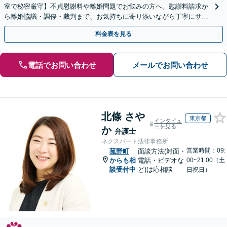
室で秘密厳守】不貞慰謝料や離婚問題でお悩みの方へ。慰謝料請求か
ら離婚協議・調停・裁判まで、お気持ちに寄り添いながら丁寧にサポ
ートいたします。
料金表を見る
電話でお問い合わせ
メールでお問い合わせ
北條 さや
東京都
インタビュ
ーを見る
か
弁護士
ネクスパート法律事務所
営業時間：09:
菰野町
面談方法(対面・
からも相
電話・ビデオな
00~21:00（土
談受付中
ど)は応相談
日祝日）