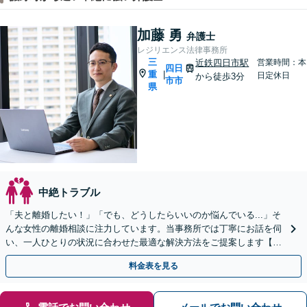
加藤 勇
弁護士
レジリエンス法律事務所
三
近鉄四日市駅
営業時間：本
四日
重
|
日定休日
から徒歩3分
市市
県
中絶トラブル
「夫と離婚したい！」「でも、どうしたらいいのか悩んでいる...」そ
んな女性の離婚相談に注力しています。当事務所では丁寧にお話を伺
い、一人ひとりの状況に合わせた最適な解決方法をご提案します【選
べる料金プラン】【法テラス可】【近鉄四日市駅3分】
料金表を見る