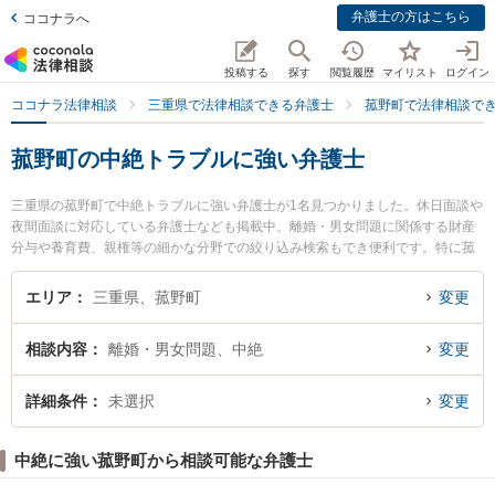
弁護士の方はこちら
ココナラへ
投稿する
探す
閲覧履歴
マイリスト
ログイン
ココナラ法律相談
三重県で法律相談できる弁護士
菰野町で法律相談で
菰野町の中絶トラブルに強い弁護士
三重県の菰野町で中絶トラブルに強い弁護士が1名見つかりました。休日面談や
夜間面談に対応している弁護士なども掲載中。離婚・男女問題に関係する財産
分与や養育費、親権等の細かな分野での絞り込み検索もでき便利です。特に菰
野法律事務所の近藤 信弘弁護士のプロフィール情報や弁護士費用、強みなどが
注目されています。『菰野町で土日や夜間に発生した中絶トラブルのトラブル
エリア
三重県、菰野町
変更
を今すぐに弁護士に相談したい』『中絶トラブルのトラブル解決の実績豊富な
近くの弁護士を検索したい』『初回相談無料で中絶トラブルを法律相談できる
相談内容
離婚・男女問題、中絶
変更
菰野町内の弁護士に相談予約したい』などでお困りの相談者さんにおすすめで
す。
詳細条件
未選択
変更
中絶に強い菰野町から相談可能な弁護士