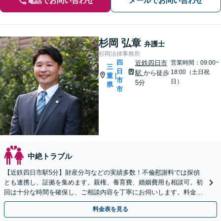
電話でお問い合わせ
メールでお問い合わせ
杉岡 弘章
弁護士
杉岡法律事務所
四
近鉄四日市
営業時間：09:00~
三
日
18:00（土日祝
駅
から徒歩
重
|
市
日）
5分
県
市
中絶トラブル
【近鉄四日市駅5分】財産分与などの実績多数！不倫慰謝料では探偵
とも連携し、証拠を集めます。親権、養育費、婚姻費用も相談可。初
回は十分な時間を確保し、ご相談内容を丁寧にお伺いします。料金に
ついても納得いただけるまで丁寧にご説明いたします。
料金表を見る