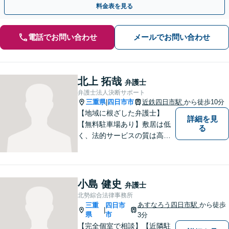
料金表を見る
電話でお問い合わせ
メールでお問い合わせ
北上 拓哉
弁護士
弁護士法人決断サポート
三重県
四日市市
近鉄四日市駅
から徒歩10分
|
【地域に根ざした弁護士】
詳細を見
【無料駐車場あり】敷居は低
る
く、法的サービスの質は高く
をモットーに、ご相談者の立
場に立って、問題の解決を目
指します。交通事故／借金問
題／離婚問題／相続問題／企
小島 健史
弁護士
業法務など、幅広く対応可
北勢綜合法律事務所
能。【明確な料金体系】どう
あすなろう四日市駅
から徒歩
三重
四日市
|
ぞご連絡ください。
県
市
3分
【完全個室で相談】【近隣駐