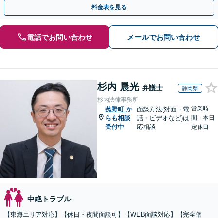
費、財産分与、慰謝料請求【夜間・休日相談可】
料金表を見る
電話でお問い合わせ
メールでお問い合わせ
杉内 晨光
弁護士
静岡県
杉内法律事務所
営業時
菰野町
か
面談方法(対面・電
らも相談
話・ビデオなど)は
間：本日
受付中
応相談
定休日
中絶トラブル
【東海エリア対応】【休日・夜間面談可】【WEB面談対応】【完全個