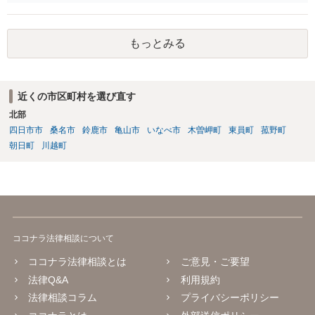
を拒む場合、調停や裁判などの手続きで認知を求める必要がありま
す。 また、認知されたことを前提に、父親として子を養う義務があり
ますので、 養育費を請求できます。 ただ、極端な話相手に収入がなか
もっとみる
ったり、行方不明だったりすると、実際上の回収が難しい可能性はあ
ります。
近くの市区町村を選び直す
北部
四日市市
桑名市
鈴鹿市
亀山市
いなべ市
木曽岬町
東員町
菰野町
朝日町
川越町
ココナラ法律相談について
ココナラ法律相談とは
ご意見・ご要望
法律Q&A
利用規約
法律相談コラム
プライバシーポリシー