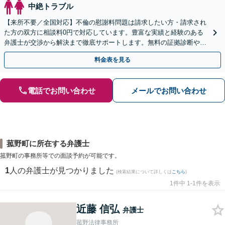
中絶トラブル
【来所不要／全国対応】不倫の慰謝料問題は請求したい方・請求され
た方の双方に相談料0円で対応しています。豊富な実績と経験のある
弁護士が交渉から解決まで徹底サポートします。無料の証拠診断や着
手金の返還保証もありますので安心してご相談ください。
料金表を見る
電話でお問い合わせ
メールでお問い合わせ
菰野町に所在する弁護士
菰野町の事務所等での面談予約が可能です。
1
人の弁護士が見つかりました
(検索結果について詳しくは
こちら
)
1件中 1-1件を表示
近藤 信弘
弁護士
菰野法律事務所