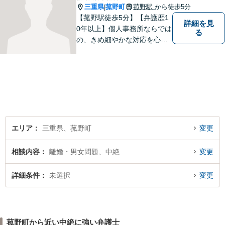
三重県
菰野町
菰野駅
から徒歩5分
|
【菰野駅徒歩5分】【弁護歴1
詳細を見
0年以上】個人事務所ならでは
る
の、きめ細やかな対応を心が
けています。「相談してよか
った」と思っていただけるよ
う、最後まで粘り強く弁護を
行います！【完全個室】
エリア
三重県、菰野町
変更
相談内容
離婚・男女問題、中絶
変更
詳細条件
未選択
変更
菰野町から近い中絶に強い弁護士