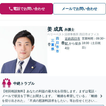
電話でお問い合わせ
メールでお問い合わせ
姜 成真
弁護士
ベリーベスト法律事務所 四日市オフィス
四
近鉄四日市
営業時間：09:30~
三
日
18:00（土日祝
駅
から徒歩
重
|
市
日）
4分
県
市
中絶トラブル
【初回相談無料】あなたの利益の最大化を目指します。まずは電話・
メールで状況を丁寧にお聞きします。「離婚を希望している」「離婚
を切り出された」「不貞の慰謝料請求をしたい」等お任せください。
【リーズナブルな料金設定】