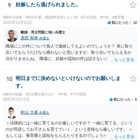
9
妊娠したら逃げられました。
#婚外の妊娠
#音信不通
#慰謝料請求したい側
#子の認知
#中絶
#養育費
2021年12月11日
役にたった
12
離婚・男女問題に強い弁護士
原田 和幸
弁護士
職場にこの件について個人で連絡してもよいのでしょうか？ 単に取り
次いでもらうだけなら構わないと思いますが、取り次いでもらえるか
分かりませんね。 職場に、妊娠や認知の件は話さないほうがよいと思
います。 それとも弁護士を通すべきなのでしょうか？ 相談者で対応が
難しいと思われれば、弁護士に入ってもらうことも検討されてくださ
い。 一度、お近くの弁護士に相談されてみてもよいと思います。
10
明日までに決めないといけないのでお願いしま
す。
#婚外の妊娠
#生活費を渡さない
#中絶
#子の認知
2022年3月11日
役にたった
6
村山 大基
弁護士
＞法律的には一緒に育てるのが厳しいですか？ 一緒に育てる、という
のが同居してお子さんを育てていく、という意味なら厳しいです。 ＞
もしくは、養育費と認知をもらえたりするのでしょうか、 相手が認知