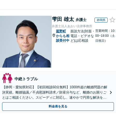
雫田 雄太
弁護士
静岡県
弁護士法人あおい法律事務所
営業時間：10:
菰野町
面談方法(対面・
からも相
電話・ビデオな
00~18:00（土
談受付中
ど)は応相談
日祝日）
中絶トラブル
【静岡・愛知県対応】【初回相談60分無料】1000件超の離婚問題の解
決実績。離婚協議／不貞慰謝料請求／財産分与など、離婚のお困りご
とはご相談ください。スピーディに対応し、速やかで円滑な解決を目
指します【女性弁護士・男性弁護士どちらも所属】
料金表を見る