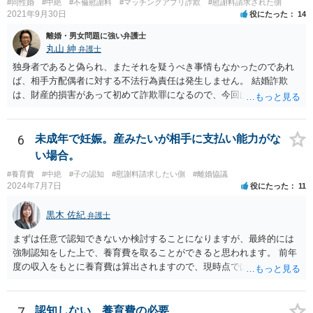
#同性婚
#中絶
#不倫慰謝料
#マッチングアプリ詐欺
#慰謝料請求された側
たといえる可能性は考えられます。 一方で，実質的に考えた場合，集
2021年9月30日
役にたった
14
会に供する施設等については，営業自粛を要請されているところ，結
離婚・男女問題に強い弁護士
婚式場等の施設についても，解釈によっては集会に供する施設の1つと
丸山 紳
弁護士
して，休止要請の対象と考える余地はあるかと思われます。 こうした
独身者であると偽られ、またそれを疑うべき事情もなかったのであれ
解釈を採った場合，強制力はないまでも，事実上挙式等の実施が困難
ば、相手方配偶者に対する不法行為責任は発生しません。 結婚詐欺
となる外部的要因があったとして，顧客の「責めに帰すべき事由」が
は、財産的損害があって初めて詐欺罪になるので、今回は該当しませ
あるとまではいえず，結婚式場等からの請求が認められない可能性は
ん。 貞操権侵害は、既婚者であることを偽られていて、その上既婚者
考えられます。 このように，条文の解釈次第で判断が分かれうるた
であることを知っていれば交際しなかったといえる場合に、慰謝料請
め，安易に請求ができると考えるのは危険かと思われます。 なお，仮
求が可能です。 LINEなどで、結婚を当然の前提にした関係だったこと
6
未成年で妊娠。産みたいが相手に支払い能力がな
に全額の請求が不可能となっても，これまでに生じた費用や打合せ相
を立証できる場合は、請求は可能と考えます。
当分の報酬の範囲であれば，中途終了時の委任事務への報酬請求や不
い場合。
当利得返還請求として，支払いを求められる可能性はあるかと思われ
#養育費
#中絶
#子の認知
#慰謝料請求したい側
#離婚協議
ます（民法648条3項、703条等）。 【②について】 請求に応じてもら
2024年7月7日
役にたった
11
えない場合，基本的には代理人を介した交渉や，法的手続きを取るこ
とになります。 もっとも，上述したように，全額の請求は，必ずしも
黒木 佐紀
弁護士
確実に認められる事案ではないと思われるため，法的手続きまでは行
わず，協議によって適切な範囲での支払いに関する合意を目指す方が
まずは任意で認知できないか検討することになりますが、最終的には
良いかと思われます。 【③について】 事実か否かにかかわらず，相手
強制認知をした上で、養育費を取ることができると思われます。 前年
の社会的評価を損なうような投稿であれば，名誉毀損となり得ます。
度の収入をもとに養育費は算出されますので、現時点では少額しか取
こうした場合，プロバイダ等を通じて投稿の削除を求めたり，また
れないとしても、相手が大学を卒業して就職したら、そこで再度、養
は，発信者自身の情報の開示を受けた上で，発進した当人に対する損
育費の増額調停を起こすこともできます。 仮に中絶する場合でも、相
害賠償請求等を行うことも可能です。
手方が妊娠について話し合いをしっかりしてくれない場合には、慰謝
7
認知しない、養育費の必要