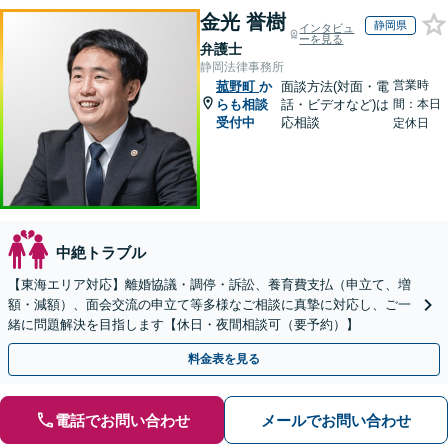
金光 誉樹
静岡県
インタビュ
ーを見る
弁護士
静岡法律事務所
営業時
菰野町
か
面談方法(対面・電
らも相談
話・ビデオなど)は
間：本日
受付中
応相談
定休日
中絶トラブル
【東海エリア対応】離婚協議・調停・訴訟、養育費支払（申立て、増
額・減額）、面会交流の申立て等多様なご相談に真摯に対応し、ご一
緒に問題解決を目指します【休日・夜間相談可（要予約）】
料金表を見る
電話でお問い合わせ
メールでお問い合わせ