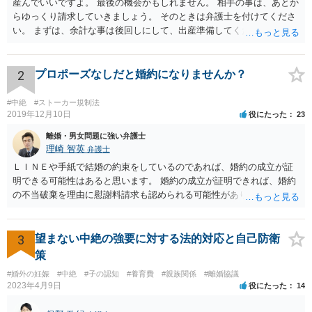
産んでいいですよ。 最後の機会かもしれません。 相手の事は、あとか
らゆっくり請求していきましょう。 そのときは弁護士を付けてくださ
い。 まずは、余計な事は後回しにして、出産準備してください。
2
プロポーズなしだと婚約になりませんか？
#中絶
#ストーカー規制法
2019年12月10日
役にたった
23
離婚・男女問題に強い弁護士
理崎 智英
弁護士
ＬＩＮＥや手紙で結婚の約束をしているのであれば、婚約の成立が証
明できる可能性はあると思います。 婚約の成立が証明できれば、婚約
の不当破棄を理由に慰謝料請求も認められる可能性があります。
3
望まない中絶の強要に対する法的対応と自己防衛
策
#婚外の妊娠
#中絶
#子の認知
#養育費
#親族関係
#離婚協議
2023年4月9日
役にたった
14