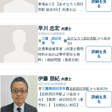
詳細を見
車場あり】【あすなろう四日
る
市駅 徒歩3分】弁護士は、依
頼者の方のサポーターです。
わからないことがあれば、何
でも聞いてください。 問題解
早川 忠宏
弁護士
決に向かって一緒に頑張りま
北勢綜合法律事務所
しょう。
あすなろう四日市駅
から徒歩
三重
四日市
|
県
市
3分
交通事故被害者（弁護士費用
詳細を見
特約があれば事件受任も無
る
料）/ 相続問題（遺産分割、遺
言等）。是非一度ご相談くだ
さい。
伊藤 朋紀
弁護士
四日市SG法律事務所
三重県
四日市市
近鉄四日市駅
から徒歩2分
|
【近鉄四日市駅より徒歩３
詳細を見
分】【夜間・休日対応可（要
る
予約）】【分割払い対応】
【弁護士歴１０年以上】 法律