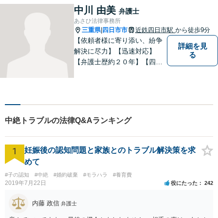
（使用者側）／交通事故／相
中川 由美
弁護士
続問題など、幅広く対応。お
あさひ法律事務所
気軽にご相談ください。
三重県
四日市市
近鉄四日市駅
から徒歩9分
|
【依頼者様に寄り添い、紛争
詳細を見
解決に尽力】【迅速対応】
る
【弁護士歴約２０年】【四日
市市役所すぐ西】【女性弁護
士】＊安心してご相談くださ
い＊
中絶トラブルの法律Q&Aランキング
1
妊娠後の認知問題と家族とのトラブル解決策を求
めて
#子の認知
#中絶
#婚約破棄
#モラハラ
#養育費
2019年7月22日
役にたった
242
内藤 政信
弁護士