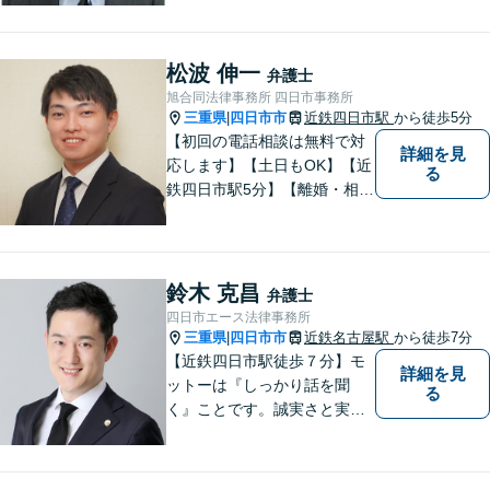
相談を大切にしています。ま
ずはできる限り丁寧にお聞き
して、一緒に解決方法を考え
松波 伸一
弁護士
る手助けをさせていただけれ
旭合同法律事務所 四日市事務所
ばと思いますので、お気軽に
三重県
四日市市
近鉄四日市駅
から徒歩5分
|
ご相談ください。
【初回の電話相談は無料で対
詳細を見
応します】【土日もOK】【近
る
鉄四日市駅5分】【離婚・相続
問題】困っている方の力にな
れる様、話を聞き、寄り添い
ます【後見業務などの民事・
刑事事件全般】双方ともに納
鈴木 克昌
弁護士
得する解決を目指します【交
四日市エース法律事務所
通事故】示談金の増額に向け
三重県
四日市市
近鉄名古屋駅
から徒歩7分
|
尽力
【近鉄四日市駅徒歩７分】モ
詳細を見
ットーは『しっかり話を聞
る
く』ことです。誠実さと実直
さを取り柄に、一つ一つの案
件に真摯に向き合います。離
婚問題／企業法務／労働問題