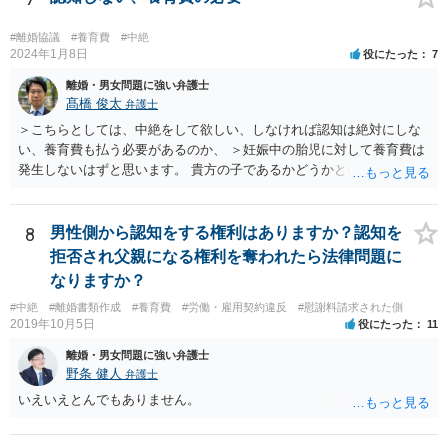
料請求などもできる可能性があります。 いずれにせよ、親御さんとの
関わりが不可欠となると思われますので、一度話し合った上で、法律
#離婚協議
#養育費
#中絶
事務所へ早めのご相談をされたほうがよろしいかと思います。
2024年1月8日
役にたった
7
離婚・男女問題に強い弁護士
髙橋 俊太
弁護士
＞こちらとしては、中絶をして欲しい、しなければ認知は絶対にしな
い、養育費も払う必要があるのか、 ＞妊娠中の胎児に対して養育費は
発生しないはずと思います。 貴方の子であるかどうかという問題は残
り得るところであり、最終的にはDNA鑑定なども必要となってはきま
すが、仮に貴方の子であれば、認知はせざるを得ず、養育費の支払義
務も生じることになります。なお、妊娠中の胎児については、（事前
8
男性側から認知をする権利はありますか？認知を
に話し合って養育費の取り決めをしておくことはできますが、母親が
拒否され父親になる権利を奪われたら法律問題に
胎児を代理して）養育費を請求することはできません。
なりますか？
#中絶
#離婚書類作成
#養育費
#労働・雇用契約違反
#慰謝料請求された側
2019年10月5日
役にたった
11
離婚・男女問題に強い弁護士
野条 健人
弁護士
いえいえとんでもありません。