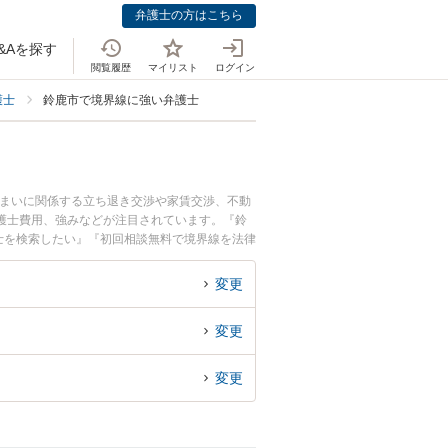
弁護士の方はこちら
&Aを探す
閲覧履歴
マイリスト
ログイン
護士
鈴鹿市で境界線に強い弁護士
住まいに関係する立ち退き交渉や家賃交渉、不動
護士費用、強みなどが注目されています。『鈴
士を検索したい』『初回相談無料で境界線を法律
変更
変更
変更