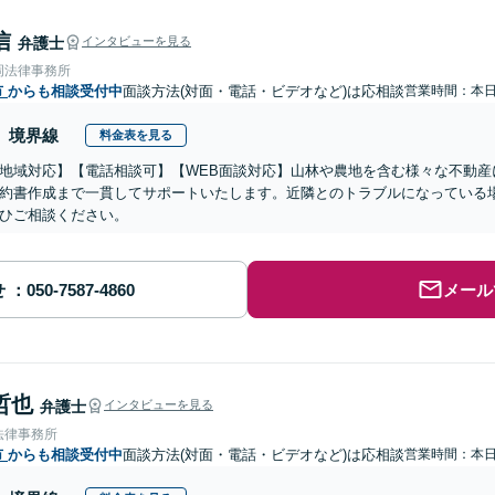
信
弁護士
インタビューを見る
岡法律事務所
市
からも相談受付中
面談方法(対面・電話・ビデオなど)は応相談
営業時間：本
境界線
料金表を見る
地域対応】【電話相談可】【WEB面談対応】山林や農地を含む様々な不動産
約書作成まで一貫してサポートいたします。近隣とのトラブルになっている
ひご相談ください。
せ
メール
哲也
弁護士
インタビューを見る
法律事務所
市
からも相談受付中
面談方法(対面・電話・ビデオなど)は応相談
営業時間：本