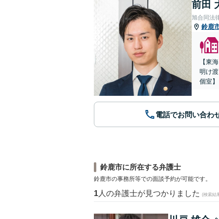
前田 
旭合同法
鈴鹿
【東海
明け渡
個室】
電話でお問い合わ
鈴鹿市に所在する弁護士
鈴鹿市の事務所等での面談予約が可能です。
1
人の弁護士が見つかりました
(検索結