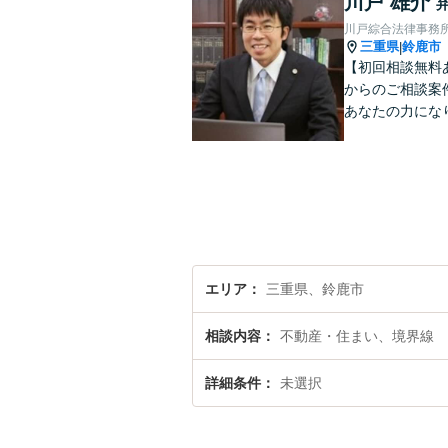
川戸 雄介
川戸綜合法律事務
三重県
鈴鹿市
|
【初回相談無料
からのご相談案
あなたの力にな
エリア
三重県、鈴鹿市
相談内容
不動産・住まい、境界線
詳細条件
未選択