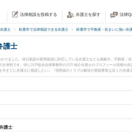
法律相談を投稿する
弁護士を探す
法律Q
弁護士
鈴鹿市で法律相談できる弁護士
鈴鹿市で不動産・住まいに強い弁
弁護士
つかりました。休日面談や夜間面談に対応している弁護士なども掲載中。不動産・
でき便利です。特に川戸綜合法律事務所の川戸 雄介弁護士のプロフィール情報や弁
を今すぐに弁護士に相談したい』『境界線のトラブル解決の実績豊富な近くの弁護
』などでお困りの相談者さんにおすすめです。
弁護士