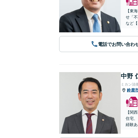
【東海
せ「不
など【
電話でお問い合わ
中野 
ミカン法
鈴鹿
【関西
住宅、
経験あ