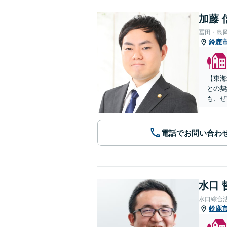
加藤 
冨田・島
鈴鹿
【東海
との契
も、ぜ
電話でお問い合わ
水口 
水口綜合
鈴鹿