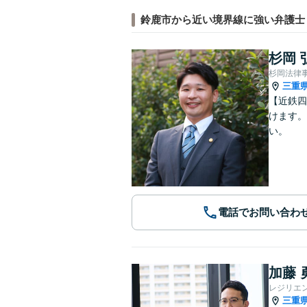
鈴鹿市から近い境界線に強い弁護士
杉岡 
杉岡法律
三重
【近鉄四
けます。
い。
電話でお問い合わ
加藤 
レジリエ
三重