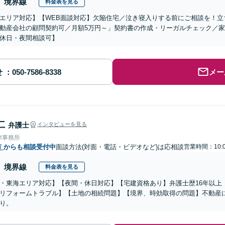
境界線
料金表を見る
エリア対応】【WEB面談対応】欠陥住宅／泣き寝入りする前にご相談を！立
動産会社の顧問契約可／月額5万円～」契約書の作成・リーガルチェック／
休日・夜間相談可】
せ
メー
仁
弁護士
インタビューを見る
律事務所
市
からも相談受付中
面談方法(対面・電話・ビデオなど)は応相談
営業時間：10:0
境界線
料金表を見る
・東海エリア対応】【夜間・休日対応】【宅建資格あり】弁護士歴16年以上
リフォームトラブル】【土地の相続問題】【境界、時効取得の問題】不動産
り。