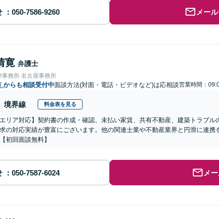
せ
メール
清寛
弁護士
律事務所 名古屋事務所
市
からも相談受付中
面談方法(対面・電話・ビデオなど)は応相談
営業時間：09:0
境界線
料金表を見る
エリア対応】契約書の作成・確認、未払い家賃、共有不動産、建築トラブル
求の対応実績が豊富にございます。他の関連士業や不動産業界と円滑に連携
【初回面談無料】
せ
メー