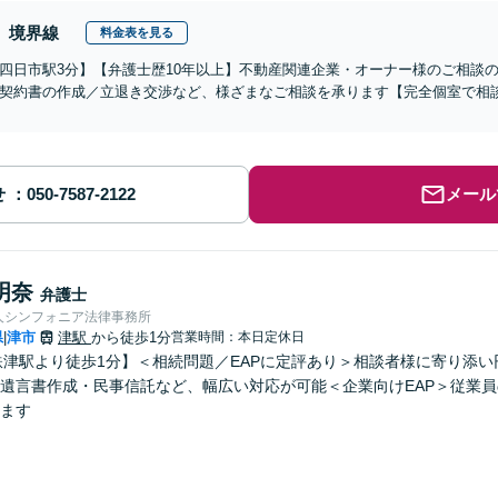
境界線
料金表を見る
四日市駅3分】【弁護士歴10年以上】不動産関連企業・オーナー様のご相談
契約書の作成／立退き交渉など、様ざまなご相談を承ります【完全個室で相
せ
メール
明奈
弁護士
人シンフォニア法律事務所
県
津市
津駅
から徒歩1分
営業時間：本日定休日
|
鉄津駅より徒歩1分】＜相続問題／EAPに定評あり＞相談者様に寄り添
遺言書作成・民事信託など、幅広い対応が可能＜企業向けEAP＞従業
ます