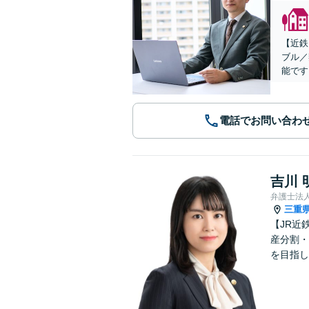
【近鉄
ブル／
能です
電話でお問い合わ
吉川 
弁護士法
三重
【JR近
産分割・
を目指し