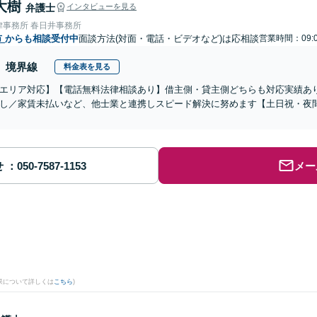
大樹
弁護士
インタビューを見る
律事務所 春日井事務所
市
からも相談受付中
面談方法(対面・電話・ビデオなど)は応相談
営業時間：09:0
境界線
料金表を見る
エリア対応】【電話無料法律相談あり】借主側・貸主側どちらも対応実績あ
し／家賃未払いなど、他士業と連携しスピード解決に努めます【土日祝・夜
せ
メー
果について詳しくは
こちら
)