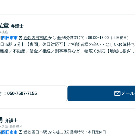
弘章
弁護士
事務所
県
四日市市
近鉄四日市駅
から徒歩5分
営業時間：09:00~18:00（土日祝日）
|
日市駅５分】【夜間／休日対応可】ご相談者様の辛い・悲しいお気持ち
離婚／不動産／借金／相続／刑事事件など、幅広く対応【地域に根ざし
せ
メール
勇
弁護士
ンス法律事務所
県
四日市市
近鉄四日市駅
から徒歩3分
営業時間：本日定休日
|