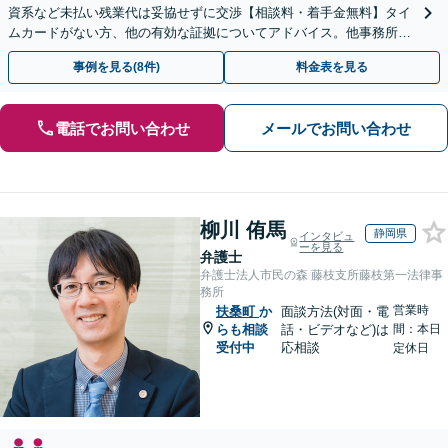
資系など未払い残業代は妥協せずに交渉【相談料・着手金無料】タイ
ムカードがない方、他の有効な証拠についてアドバイス。他事務所で
断られた方もご相談ください。あなたの権利を守ります！
事例を見る(8件)
料金表を見る
電話でお問い合わせ
メールでお問い合わせ
柳川 侑馬
静岡県
インタビュ
ーを見る
弁護士
弁護士法人市民の森 藤枝支所藤枝第一法律事
務所
営業時
扶桑町
か
面談方法(対面・電
らも相談
話・ビデオなど)は
間：本日
受付中
応相談
定休日