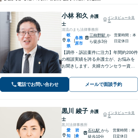
小林 和久
弁護
インタビューを見
る
士
清流のまち法律事務所
岐
三柿野駅
か
営業時間：本
各務
阜
|
日定休日
ら徒歩3分
原市
県
【調停・訴訟案件に注力】年間約200件
の相談実績を誇る弁護士が、お悩みを
お聞きします。夫婦カウンセラー資格
あり／ご依頼者さまへ寄り添い、心理
面の負担もきめ細やかにサポート致し
電話でお問い合わせ
メールで面談予約
ます。「相続問題：シニアライフカウ
ンセラー・認知症サポーターの資格あ
り」
黒川 綾子
弁護
インタビューを見
る
士
黒川法律事務所
愛
岩
石仏駅
から
営業時間：本
知
倉
|
日定休日
徒歩10分