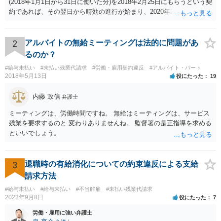
(2018年1月1日から31日に働いた分)を2018年2月25日にもらうという契
約であれば、その翌日から時効の進行が始まり、2020年2月25日の経
過によって時効が完成します。
2
アルバイトの無給ミーティングは法的に問題があ
るのか？
#給与未払い
#未払い残業代請求
#労働・雇用契約違反
#アルバイト・パート
2018年5月13日
役にたった
19
内藤 政信
弁護士
ミーティングは、労働時間ですね。 無給はミーティングは、サービス
残業を要求するのと 変わりありませんね。 監督署の是正指導を求める
といいでしょう。
3
退職時の有給消化についての約束違反による支給
請求方法
#給与未払い
#給与未払い
#不当解雇
#未払い残業代請求
2023年9月8日
役にたった
7
労働・雇用に強い弁護士