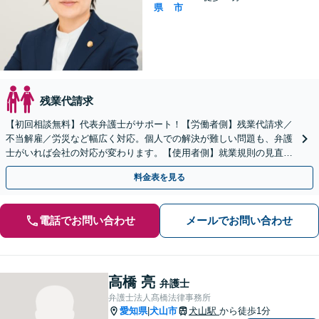
県
市
残業代請求
【初回相談無料】代表弁護士がサポート！【労働者側】残業代請求／
不当解雇／労災など幅広く対応。個人での解決が難しい問題も、弁護
士がいれば会社の対応が変わります。【使用者側】就業規則の見直し
やハラスメント対策もお任せください【法テラス利用可能】
料金表を見る
電話でお問い合わせ
メールでお問い合わせ
高橋 亮
弁護士
弁護士法人髙橋法律事務所
愛知県
犬山市
犬山駅
から徒歩1分
|