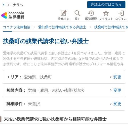
弁護士の方はこちら
ココナラへ
投稿する
探す
閲覧履歴
マイリスト
ログイン
ココナラ法律相談
愛知県で法律相談できる弁護士
扶桑町で法律相談で
扶桑町の残業代請求に強い弁護士
愛知県の扶桑町で残業代請求に強い弁護士が1名見つかりました。労働・雇用に
関係する不当解雇や退職勧奨、内定取消等の細かな分野での絞り込み検索もで
き便利です。特にこじま法律事務所の小嶋 道明弁護士のプロフィール情報や弁
護士費用、強みなどが注目されています。『扶桑町で土日や夜間に発生した残
業代請求のトラブルを今すぐに弁護士に相談したい』『残業代請求のトラブル
エリア
愛知県、扶桑町
変更
解決の実績豊富な近くの弁護士を検索したい』『初回相談無料で残業代請求を
法律相談できる扶桑町内の弁護士に相談予約したい』などでお困りの相談者さ
相談内容
労働・雇用、未払い残業代請求
変更
んにおすすめです。
詳細条件
未選択
変更
未払い残業代請求に強い扶桑町から相談可能な弁護士