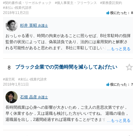
#契約書作成・リーガルチェック
#個人事業主・フリーランス
#業務委託契約
#未払い残業代請求
2018年11月2日
役にたった
8
杉井 英昭
弁護士
おっしゃる通り、時間の拘束があることに照らせば、B社常駐時の指揮
監督の状況によっては、偽装請負であり、法的には雇用契約と解釈さ
れる可能性があると思われます。 B社に常駐してほしいと先方が求め
る理由がコミュニケーションをしやすいからであるとするのであれ
ば、折衷的な提案として、「突発的な質問に対応できるように、基本
的には１０時〜１９時はできるだけB社にいるよう努力はします。た
8
ブラック企業での労働時間を減らしてあげたい
だ、他の仕事もありますので、必ずその条件を守れるとは限りません
し、B社常駐時であっても本件以外の仕事もさせてもらうことになりま
#過労死
#未払い残業代請求
す。」というものが考えられます。 その提案すら断られるようであれ
2018年1月11日
役にたった
7
ば、ちょっと危険な会社だというシグナルと考えるべきでしょう。
石畑 晶彦
弁護士
長時間残業は心身への影響が大きいため，ご主人の意思次第ですが，
早く休業するか，又は退職も検討した方がいいですね。 退職の場合，
退職届を出し，2週間経過すれば退職することができます。これは会社
の意向は関係ありません。 もっとも，禍根を残すことなくという希望
であれば，十分な引き継ぎを行った上で，退職することで後々のトラ