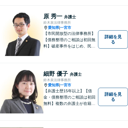
室、駐車場完備でお待ちして
おります。
原 秀一
弁護士
鈴木泉法律事務所
愛知県
一宮市
|
【市民開放型の法律事務所】
詳細を見
【債務整理のご相談は初回無
る
料】破産事件をはじめ、民事
事件、刑事事件など幅広く対
応しています。「こんなこと
相談してもいいのか分からな
い」という方も、まずはお気
細野 優子
弁護士
軽にご相談ください。
鈴木泉法律事務所
愛知県
一宮市
|
【弁護士歴15年以上】【借
詳細を見
金・債務整理のご相談は初回
る
無料】複数の弁護士が在籍し
様々な相談に幅広く対応して
います。相談者さまのお話し
を丁寧にヒアリングし、寄り