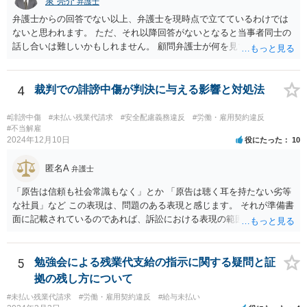
泉 亮介
弁護士
弁護士からの回答でない以上、弁護士を現時点で立てているわけでは
ないと思われます。 ただ、それ以降回答がないとなると当事者同士の
話し合いは難しいかもしれません。 顧問弁護士が何を見て判断したの
か、そもそも会社がどのように説明をしたのかについても不明ですの
で、どの程度の事実を顧問弁護士が把握しているかも不明です。 有休
消化の話がないのであれば、退職手続きだけを見れば問題がなかった
4
裁判での誹謗中傷が判決に与える影響と対処法
ということはあり得るかと思われます。
#誹謗中傷
#未払い残業代請求
#安全配慮義務違反
#労働・雇用契約違反
#不当解雇
2024年12月10日
役にたった
10
匿名A
弁護士
「原告は信頼も社会常識もなく」とか 「原告は聴く耳を持たない劣等
な社員」など この表現は、問題のある表現と感じます。 それが準備書
面に記載されているのであれば、訴訟における表現の範囲を超えてい
ると感じます。
5
勉強会による残業代支給の指示に関する疑問と証
拠の残し方について
#未払い残業代請求
#労働・雇用契約違反
#給与未払い