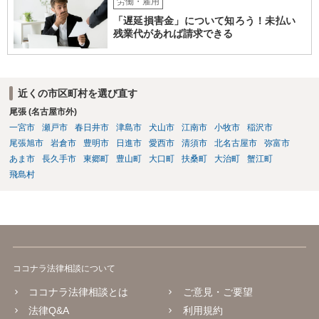
労働・雇用
「遅延損害金」について知ろう！未払い
残業代があれば請求できる
近くの市区町村を選び直す
尾張 (名古屋市外)
一宮市
瀬戸市
春日井市
津島市
犬山市
江南市
小牧市
稲沢市
尾張旭市
岩倉市
豊明市
日進市
愛西市
清須市
北名古屋市
弥富市
あま市
長久手市
東郷町
豊山町
大口町
扶桑町
大治町
蟹江町
飛島村
ココナラ法律相談について
ココナラ法律相談とは
ご意見・ご要望
法律Q&A
利用規約