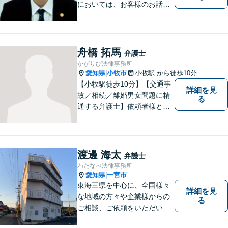
においては、お客様のお話を
丁寧に聞くこと・お客様が疑
問を抱えたままにならないよ
う分かりやすく丁寧に説明す
ることを心がけています。
舟橋 拓馬
弁護士
かがりび法律事務所
愛知県
小牧市
小牧駅
から徒歩10分
|
【小牧駅徒歩10分】【交通事
詳細を見
故／相続／離婚男女問題に精
る
通する弁護士】依頼者様との
コミュニケーションを大切に
し、本質的な解決を目指しま
す。堅苦しくない雰囲気で、
分かりやすい説明を心がけま
渡邊 海太
弁護士
す。お気軽にご相談くださ
わたなべ法律事務所
い！
愛知県
一宮市
|
東海三県を中心に、全国様々
詳細を見
な地域の方々や企業様からの
る
ご相談、ご依頼をいただいて
おります。完全個室の相談