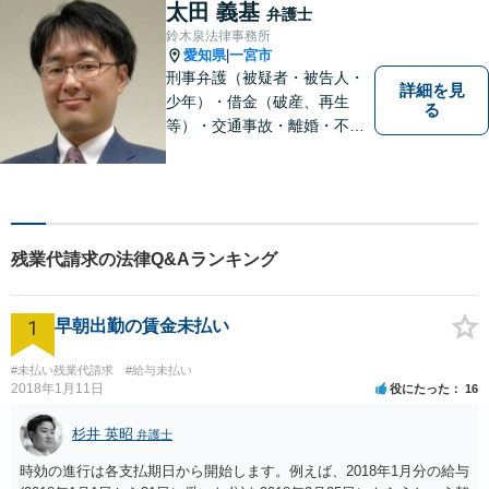
添うことを大切にしておりま
太田 義基
弁護士
す。お気軽にご相談ください
鈴木泉法律事務所
【分割払い可】【完全個室】
愛知県
一宮市
|
刑事弁護（被疑者・被告人・
詳細を見
少年）・借金（破産、再生
る
等）・交通事故・離婚・不貞
慰謝料・不動産に関するトラ
ブル（明渡し、賃料未払い、
売買等）・親族関係を巡るト
ラブル（相続、遺言等）・犯
罪被害者対応を主に取り扱っ
残業代請求の法律Q&Aランキング
ております
1
早朝出勤の賃金未払い
#未払い残業代請求
#給与未払い
2018年1月11日
役にたった
16
杉井 英昭
弁護士
時効の進行は各支払期日から開始します。例えば、2018年1月分の給与