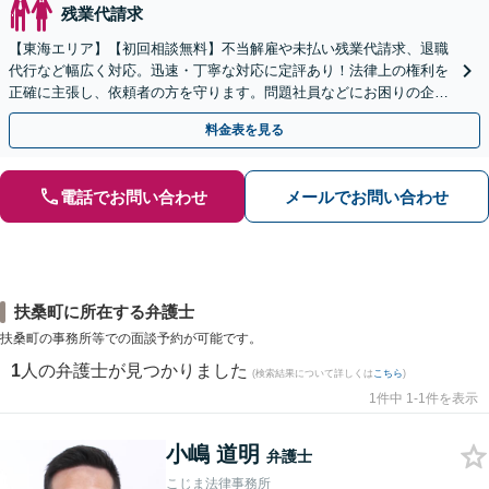
残業代請求
【東海エリア】【初回相談無料】不当解雇や未払い残業代請求、退職
代行など幅広く対応。迅速・丁寧な対応に定評あり！法律上の権利を
正確に主張し、依頼者の方を守ります。問題社員などにお困りの企業
さまもぜひご相談ください【電話相談可】【法テラス可】
料金表を見る
電話でお問い合わせ
メールでお問い合わせ
扶桑町に所在する弁護士
扶桑町の事務所等での面談予約が可能です。
1
人の弁護士が見つかりました
(検索結果について詳しくは
こちら
)
1件中 1-1件を表示
小嶋 道明
弁護士
こじま法律事務所