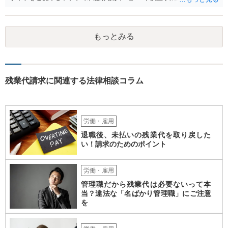
いたこと ② 倒産したこと •法律上の倒産（破産、民事再生等） → 破
産管財人等に倒産の事実等を証明してもらう必要あり。 •事実上の倒産
（中小企業について、事業活動が停止し、再開する見込みがなく、賃
もっとみる
金支払能力がない場合） → 労働基準監督署長の認定が必要。 (2) 労働
者が、倒産について裁判所への申立て等（法律上の倒産の場合）又は
労働基準監督署への認定申請（事実上の倒産の場合）が行われた日の
６か月前の日から２年の間に退職した者であること 事実上の倒産の場
合、そもそも、労働基準監督署長の認定を要するため、申請•認定に相
残業代請求に関連する法律相談コラム
応の時間を要します。また、事業活動の停止•再開見込み等につき会社
側の抵抗が予想され、認定に至らない事態も想定されます。 また、労
働基準監督署へ申告なされているとのことですが、労働基準監督署が
行うのは、原則として、会社への指導や是正勧告のため、未払い賃金
労働・雇用
の支払いを会社に強制する措置までは行うことができないという実情
退職後、未払いの残業代を取り戻した
があります。 そのため、退職の意思を既に会社に表明しているのであ
い！請求のためのポイント
れば、未払賃金の支払を求める労働審判や労働訴訟などの方法に切り
替えることを検討された方が適切なように思います（とろうとされて
いる主題と会社の実態とがマッチしていないように思われます）。 一
労働・雇用
度、雇用契約書や就業規則などを持参の上、弁護士に直接相談されて
管理職だから残業代は必要ないって本
みてはいかがでしょうか。
当？違法な「名ばかり管理職」にご注意
を