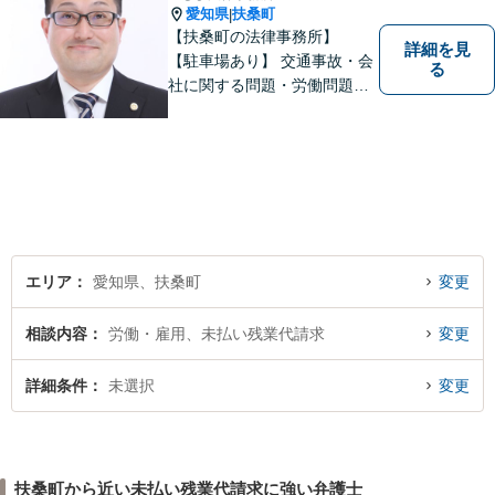
愛知県
扶桑町
|
【扶桑町の法律事務所】
詳細を見
【駐車場あり】 交通事故・会
る
社に関する問題・労働問題・
離婚・相続・刑事事件に力を
入れています。
エリア
愛知県、扶桑町
変更
相談内容
労働・雇用、未払い残業代請求
変更
詳細条件
未選択
変更
扶桑町から近い未払い残業代請求に強い弁護士