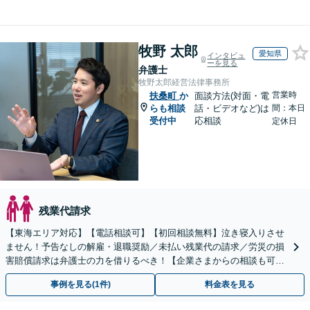
牧野 太郎
愛知県
インタビュ
ーを見る
弁護士
牧野太郎経営法律事務所
営業時
扶桑町
か
面談方法(対面・電
らも相談
話・ビデオなど)は
間：本日
受付中
応相談
定休日
残業代請求
【東海エリア対応】【電話相談可】【初回相談無料】泣き寝入りさせ
ません！予告なしの解雇・退職奨励／未払い残業代の請求／労災の損
害賠償請求は弁護士の力を借りるべき！【企業さまからの相談も可】
従業員トラブルは、慎重な対処が必要です【完全個室】
事例を見る(1件)
料金表を見る