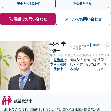
様の強い味方になります。残業代セミナー講師の経験多数
事例を見る(13件)
料金表を見る
電話でお問い合わせ
メールでお問い合わせ
杉本 圭
大阪府
インタビュー
を見る
弁護士
弁護士法人勝浦総合法律事務所 大阪オフィス
営業時
扶桑町
か
面談方法(対面・電
らも相談
話・ビデオなど)は
間：本日
受付中
応相談
定休日
残業代請求
【回収できなければ報酬0円】名ばかり管理職／運送業／飲食業／外