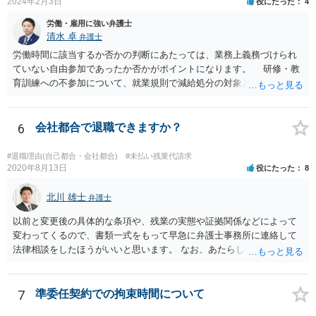
2024年2月3日
役にたった
4
労働・雇用に強い弁護士
清水 卓
弁護士
労働時間に該当するか否かの判断にあたっては、業務上義務づけられ
ていない自由参加であったか否かがポイントになります。 研修・教
育訓練への不参加について、就業規則で減給処分の対象とされていた
り、不参加によって業務を行うことができなかったりするなど、事実
上参加を強制されている場合には、研修・教育訓練であっても 労働時
間に該当するものと考えられています。 実務でも勉強会で習ったソ
6
会社都合で退職できますか？
フトウェアを使用している、勉強会で出さた課題の提出を会社から求
められていること等からすると、参加しないと業務に支障が出る可能
#退職理由(自己都合・会社都合)
#未払い残業代請求
性があり、事実上参加せざるを得なかったとも言えそうです。 開催
2020年8月13日
役にたった
8
日時•場所、開催された勉強会の内容、出された課題、提出した課題の
回答等を証拠として押さえておくことが考えられます。 職場を管轄
北川 雄士
弁護士
している労働基準監督署に相談してみる、労働局のあっせんを利用し
以前と変更後の具体的な条項や、残業の実態や証拠関係などによって
てみる方法もあろうかと思います。厚労省サイトの参考情報もご紹介
変わってくるので、書類一式をもって早急に弁護士事務所に連絡して
しておきます。 【参考】厚労省サイト 労働時間の考え方:「研修・教
法律相談をしたほうがいいと思います。 なお、あたらしい雇用契約書
育訓練」等の取扱い https://www.mhlw.go.jp/content/000556972.pdf
にサインしなければ違法という可能性は低いと思いますが、今回は先
の回答でも述べた通り、時間が経つほどにこちらの不利益になる可能
性があるので、あたらしい書面にサインせず、すぐに弁護士に相談す
7
準委任契約での拘束時間について
る案件だと思います。