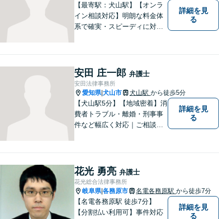
【最寄駅：犬山駅】【オンラ
詳細を見
イン相談対応】明朗な料金体
る
系で確実・スピーディに対応
します。離婚問題／刑事事件
／企業法務／ネット問題／労
働問題など、幅広いトラブル
に対応します。【初回相談無
安田 庄一郎
弁護士
料】法律トラブルでお悩みの
安田法律事務所
方は、お気軽にご相談くださ
愛知県
犬山市
犬山駅
から徒歩5分
|
い。
【犬山駅5分】【地域密着】消
詳細を見
費者トラブル・離婚・刑事事
る
件など幅広く対応｜ご相談者
のお話を丁寧に伺い、一人ひ
とりに合った最適な解決方法
をご提案します【事前予約で
休日・時間外対応可】
花光 勇亮
弁護士
花光総合法律事務所
岐阜県
各務原市
名電各務原駅
から徒歩7分
|
【名電各務原駅 徒歩7分】
詳細を見
【分割払い利用可】事件対応
る