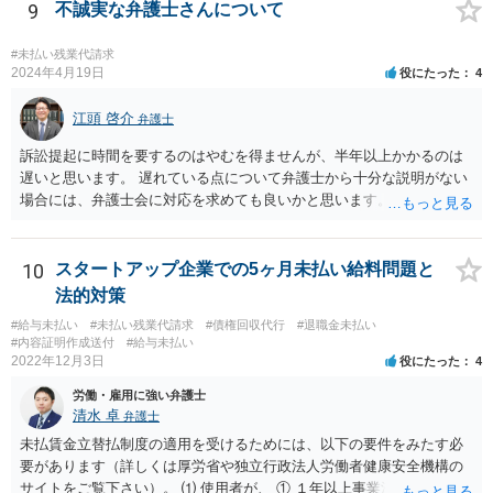
ブルは防ぐことが可能です。
9
不誠実な弁護士さんについて
#未払い残業代請求
2024年4月19日
役にたった
4
江頭 啓介
弁護士
訴訟提起に時間を要するのはやむを得ませんが、半年以上かかるのは
遅いと思います。 遅れている点について弁護士から十分な説明がない
場合には、弁護士会に対応を求めても良いかと思います。
10
スタートアップ企業での5ヶ月未払い給料問題と
法的対策
#給与未払い
#未払い残業代請求
#債権回収代行
#退職金未払い
#内容証明作成送付
#給与未払い
2022年12月3日
役にたった
4
労働・雇用に強い弁護士
清水 卓
弁護士
未払賃金立替払制度の適用を受けるためには、以下の要件をみたす必
要があります（詳しくは厚労省や独立行政法人労働者健康安全機構の
サイトをご覧下さい）。 ⑴ 使用者が、 ① １年以上事業活動を行って