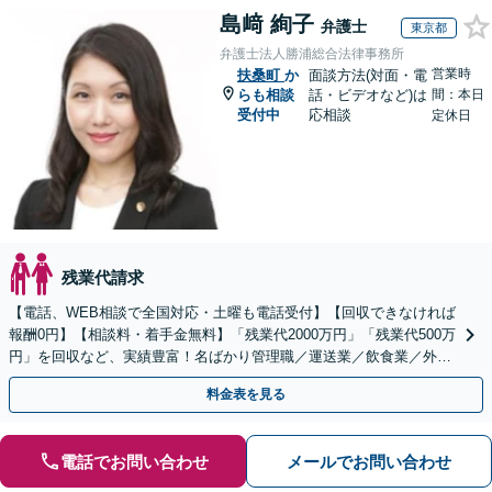
島﨑 絢子
弁護士
東京都
弁護士法人勝浦総合法律事務所
営業時
扶桑町
か
面談方法(対面・電
らも相談
話・ビデオなど)は
間：本日
受付中
応相談
定休日
残業代請求
【電話、WEB相談で全国対応・土曜も電話受付】【回収できなければ
報酬0円】【相談料・着手金無料】「残業代2000万円」「残業代500万
円」を回収など、実績豊富！名ばかり管理職／運送業／飲食業／外資
系など妥協せずに交渉！他で断られた方も対応。
料金表を見る
電話でお問い合わせ
メールでお問い合わせ