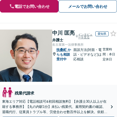
電話でお問い合わせ
メールでお問い合わせ
中川 匡亮
愛知県
インタビュ
ーを見る
弁護士
名古屋第一法律事務所
営業時
扶桑町
か
面談方法(対面・電
らも相談
話・ビデオなど)は
間：本日
受付中
応相談
定休日
残業代請求
東海エリア対応【電話相談可&初回相談無料】【弁護士30人以上が在
籍する事務所】【丸の内駅1分】未払い残業代、雇用契約書の確認、
退職代行、従業員トラブル等、労使合わせ数百件以上を解決。依頼者