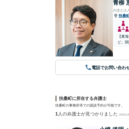
青柳 
弁護士法人
扶桑
【東海
ど。関
電話でお問い合わ
扶桑町に所在する弁護士
扶桑町の事務所等での面談予約が可能です。
1
人の弁護士が見つかりました
(検索結