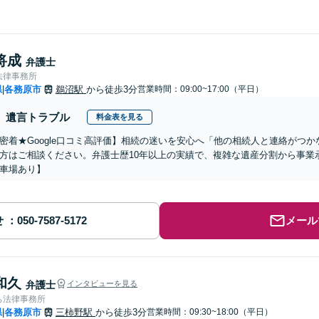
将成
弁護士
法律事務所
県
各務原市
鵜沼駅
から徒歩3分
営業時間：09:00~17:00（平日）
|
遺言トラブル
料金表を見る
密着★Google口コミ高評価】相続の迷いを安心へ「他の相続人と連絡がつ
方はご相談ください。弁護士歴10年以上の実績で、複雑な遺産分割から事業
車場あり】
せ
メール
和久
弁護士
インタビューを見る
ち法律事務所
県
各務原市
三柿野駅
から徒歩3分
営業時間：09:30~18:00（平日）
|