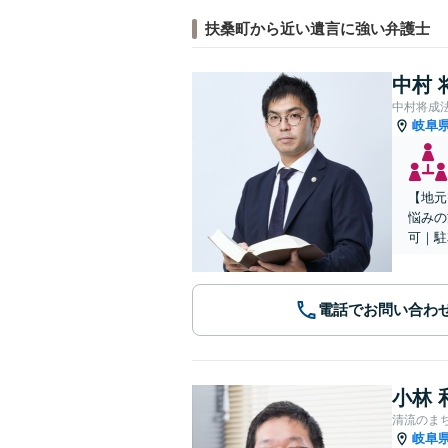
扶桑町から近い遺言に強い弁護士
中村 
中村将成
岐阜
【地元
悩みの
可｜駐
電話でお問い合わ
小林 
清流のま
岐阜