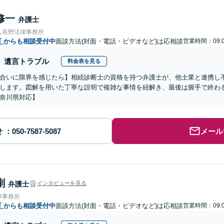
修一
弁護士
人長野法律事務所
町
からも相談受付中
面談方法(対面・電話・ビデオなど)は応相談
営業時間：09:0
遺言トラブル
料金表を見る
合いに限界を感じたら】相続診断士の資格を持つ弁護士が、他士業と連携し
します。図解を用いた丁寧な説明で複雑な事情を紐解き、最後は握手で終わ
奈川県対応】
せ
メール
剛
弁護士
インタビューを見る
律事務所
町
からも相談受付中
面談方法(対面・電話・ビデオなど)は応相談
営業時間：09:0