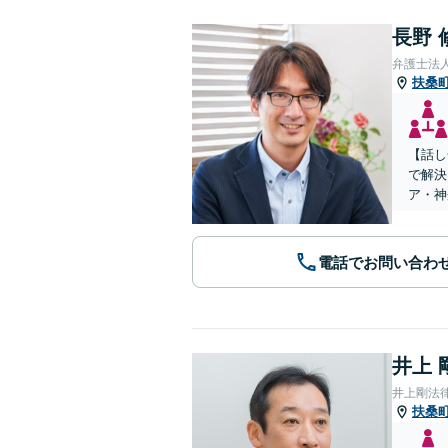
長野 
弁護士法
扶桑
【話し
で解決
ア・神
電話でお問い合わ
井上 
井上剛法
扶桑