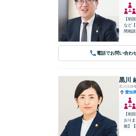
【初回
など【
間相談
電話でお問い合わ
黒川 
黒川法律
愛知
【初回
おりま
能】【