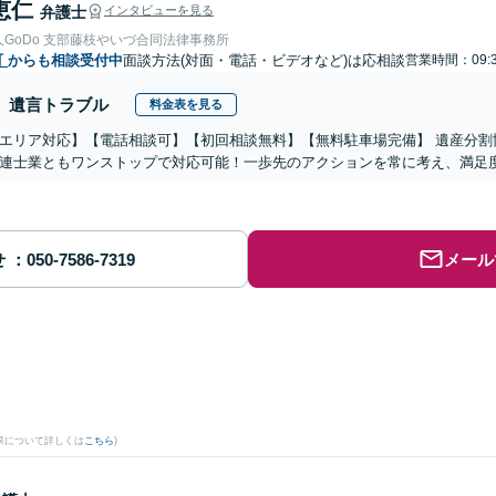
恵仁
弁護士
インタビューを見る
GoDo 支部藤枝やいづ合同法律事務所
町
からも相談受付中
面談方法(対面・電話・ビデオなど)は応相談
営業時間：09:3
遺言トラブル
料金表を見る
エリア対応】【電話相談可】【初回相談無料】【無料駐車場完備】 遺産分割
連士業ともワンストップで対応可能！一歩先のアクションを常に考え、満足
せ
メール
果について詳しくは
こちら
)