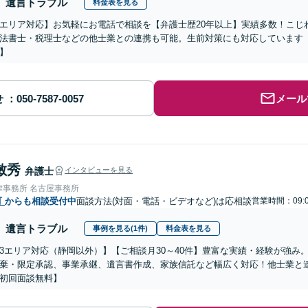
遺言トラブル
料金表を見る
エリア対応】お気軽にお電話で相談を【弁護士歴20年以上】実績多数！こじ
法書士・税理士などの他士業との連携も可能。生前対策にも対応しています
】
せ
メール
敏秀
弁護士
インタビューを見る
律事務所 名古屋事務所
町
からも相談受付中
面談方法(対面・電話・ビデオなど)は応相談
営業時間：09:0
遺言トラブル
事例を見る(1件)
料金表を見る
3エリア対応（静岡以外）】【ご相談月30～40件】豊富な実績・経験が強み
棄・限定承認、事業承継、遺言書作成、家族信託など幅広く対応！他士業と
初回面談無料】