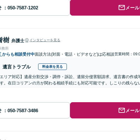
せ
メール
誉樹
弁護士
インタビューを見る
事務所
町
からも相談受付中
面談方法(対面・電話・ビデオなど)は応相談
営業時間：09:0
遺言トラブル
料金表を見る
エリア対応】遺産分割交渉・調停・訴訟、遺留分侵害額請求、遺言書の作成
す。在日コリアンの方が関わる相続手続にも対応可能です。しこりの残らな
せ
メール