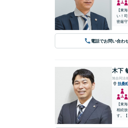
【東海
い！司
密厳守
電話でお問い合わ
木下 
旭合同法
扶桑
【東海
相続放
す。【