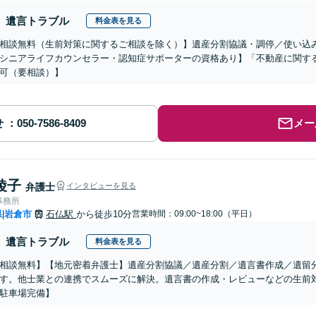
遺言トラブル
料金表を見る
相談無料（生前対策に関するご相談を除く）】遺産分割協議・調停／使い込
シニアライフカウンセラー・認知症サポーターの資格あり】「不動産に関す
可（要相談）】
せ
メー
綾子
弁護士
インタビューを見る
事務所
県
岩倉市
石仏駅
から徒歩10分
営業時間：09:00~18:00（平日）
|
遺言トラブル
料金表を見る
相談無料】【地元密着弁護士】遺産分割協議／遺産分割／遺言書作成／遺留
す。他士業との連携でスムーズに解決。遺言書の作成・レビューなどの生前
駐車場完備】