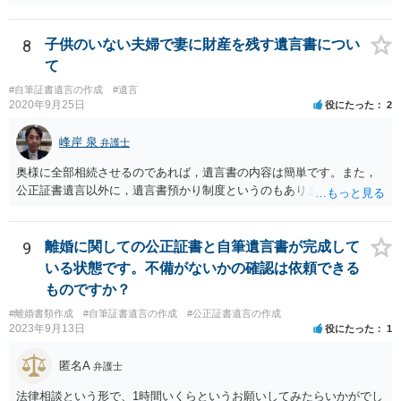
産についても相続分の割合で分けるのか、預貯金はある相続人に、株•
投資信託は他の相続人にというような分け方をするのか等について
は、相続人間で遺産分割協議により決める必要があります）。
8
子供のいない夫婦で妻に財産を残す遺言書につい
て
#自筆証書遺言の作成
#遺言
2020年9月25日
役にたった
2
峰岸 泉
弁護士
奥様に全部相続させるのであれば，遺言書の内容は簡単です。また，
公正証書遺言以外に，遺言書預かり制度というのもあります。
9
離婚に関しての公正証書と自筆遺言書が完成して
いる状態です。不備がないかの確認は依頼できる
ものですか？
#離婚書類作成
#自筆証書遺言の作成
#公正証書遺言の作成
2023年9月13日
役にたった
1
匿名A
弁護士
法律相談という形で、1時間いくらというお願いしてみたらいかがでし