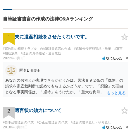
自筆証書遺言の作成の法律Q&Aランキング
1
夫に遺産相続をさせたくないです。
#家族間の相続トラブル
#自筆証書遺言の作成
#遺留分侵害額請求・放棄
#遺言
#相続放棄
#遺言の真偽鑑定・遺言無効
2022年3月1日
役にたった
8
匿名B
弁護士
あなたのお考えが実現できるかどうかは、民法８９２条の「廃除」の
請求を家庭裁判所で認めてもらえるかどうか、です。「廃除」の理由
となる事実関係は、「虐待」をうけたか、「重大な侮辱」を受けた
か、推定相続人たる夫に「その他著しい非行」があったか否かです。
「廃除」は遺言でも可能です（民法８９３条）。 弁護士に具体的な事
情を話して相談して、「廃除」が可能か、実際に法律相談を受けるこ
2
遺言状の効力について
とをお勧めします。
#自筆証書遺言の作成
#公正証書遺言の作成
#遺言の書き直し・やり直し
2018年8月23日
役にたった
6