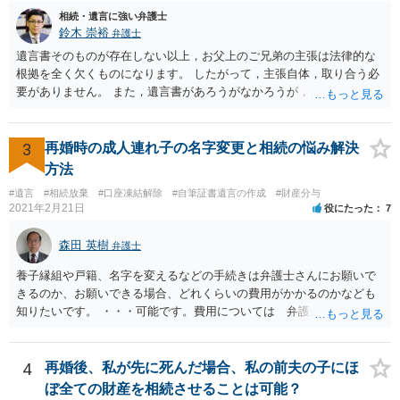
相続・遺言に強い弁護士
鈴木 崇裕
弁護士
遺言書そのものが存在しない以上，お父上のご兄弟の主張は法律的な
根拠を全く欠くものになります。 したがって，主張自体，取り合う必
要がありません。 また，遺言書があろうがなかろうが，お父上のご兄
弟と面会しなければならない義務はもともとありません。 峰岸先生の
ご回答にもありますが， 代理人弁護士をたてて，その弁護士から相手
方に対して， ・相続に関する主張は法的根拠がなく，一切応じないこ
3
再婚時の成人連れ子の名字変更と相続の悩み解決
と ・今後一切の連絡をしてこないでほしいこと ・連絡を継続してくる
方法
ようであれば警察への通報や法的措置も辞さないこと などを記載した
#遺言
#相続放棄
#口座凍結解除
#自筆証書遺言の作成
#財産分与
書面を発送してもらうことがよろしいように思います。
2021年2月21日
役にたった
7
森田 英樹
弁護士
養子縁組や戸籍、名字を変えるなどの手続きは弁護士さんにお願いで
きるのか、お願いできる場合、どれくらいの費用がかかるのかなども
知りたいです。 ・・・可能です。費用については 弁護士と直接面談
の上 内容を確認し 協議の上個別に契約によって決まることになっ
ています。 やはり、成人した子のことまでごちゃごちゃ考えず、自分
の事だけ考えるべきなのでしょうか ・・・お子さんの事をまで含め良
4
再婚後、私が先に死んだ場合、私の前夫の子にほ
い解決案があればお悩みになるのは当然と言えば当然のことです。 彼
ぼ全ての財産を相続させることは可能？