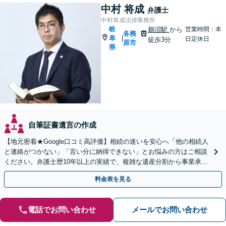
中村 将成
弁護士
中村将成法律事務所
岐
鵜沼駅
から
営業時間：本
各務
阜
|
日定休日
徒歩3分
原市
県
自筆証書遺言の作成
【地元密着★Google口コミ高評価】相続の迷いを安心へ「他の相続人
と連絡がつかない」「言い分に納得できない」とお悩みの方はご相談
ください。弁護士歴10年以上の実績で、複雑な遺産分割から事業承継
まで幅広く対応【休日・夜間相談可｜駐車場あり】
料金表を見る
電話でお問い合わせ
メールでお問い合わせ