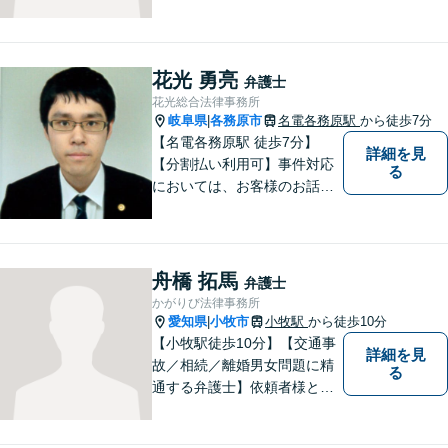
のお話を丁寧に伺い、一人ひ
とりに合った最適な解決方法
をご提案します【事前予約で
休日・時間外対応可】
花光 勇亮
弁護士
花光総合法律事務所
岐阜県
各務原市
名電各務原駅
から徒歩7分
|
【名電各務原駅 徒歩7分】
詳細を見
【分割払い利用可】事件対応
る
においては、お客様のお話を
丁寧に聞くこと・お客様が疑
問を抱えたままにならないよ
う分かりやすく丁寧に説明す
ることを心がけています。
舟橋 拓馬
弁護士
かがりび法律事務所
愛知県
小牧市
小牧駅
から徒歩10分
|
【小牧駅徒歩10分】【交通事
詳細を見
故／相続／離婚男女問題に精
る
通する弁護士】依頼者様との
コミュニケーションを大切に
し、本質的な解決を目指しま