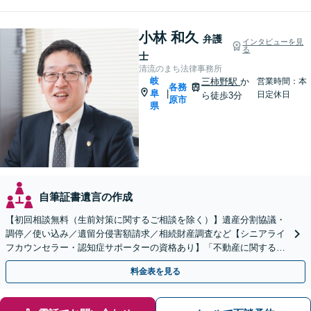
小林 和久
弁護
インタビューを見
る
士
清流のまち法律事務所
岐
三柿野駅
か
営業時間：本
各務
阜
|
日定休日
ら徒歩3分
原市
県
自筆証書遺言の作成
【初回相談無料（生前対策に関するご相談を除く）】遺産分割協議・
調停／使い込み／遺留分侵害額請求／相続財産調査など【シニアライ
フカウンセラー・認知症サポーターの資格あり】「不動産に関する相
続もお任せください」【当日・夜間相談可（要相談）】
料金表を見る