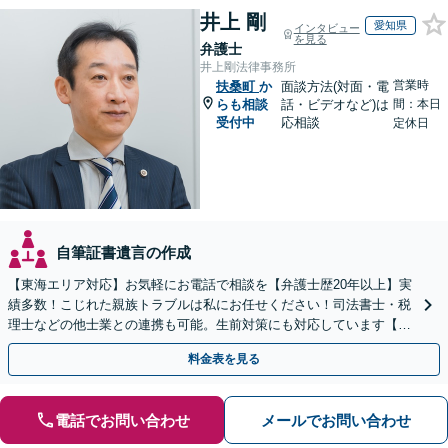
井上 剛
愛知県
インタビュー
を見る
弁護士
井上剛法律事務所
営業時
扶桑町
か
面談方法(対面・電
らも相談
話・ビデオなど)は
間：本日
受付中
応相談
定休日
自筆証書遺言の作成
【東海エリア対応】お気軽にお電話で相談を【弁護士歴20年以上】実
績多数！こじれた親族トラブルは私にお任せください！司法書士・税
理士などの他士業との連携も可能。生前対策にも対応しています【夜
間・休日面談可】【完全個室・秘密厳守】
料金表を見る
電話でお問い合わせ
メールでお問い合わせ