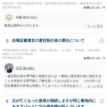
と親子関係を結びたいと思っているが、名字は変えたくない・・・養
#財産分与
#自筆証書遺言の作成
#成年後見(生前の財産管理)
#遺言執行者の選任
子縁組の必要があり 氏も変更することになります。 しかし 彼は成人
2019年9月3日
役にたった
4
しているとは言え、自分の子と私の連れ子、全て平等にしたいと希
望。もちろん私もそうできればと思います。 ・・・婚姻前の契約 あ
内藤 政信
弁護士
るいは 遺言書などで その意思を実現する方法はあります。 弁護
士に相談してみてください。
最初は調停からやります。
5
自筆証書遺言の遺言執行者の選任について
#自筆証書遺言の作成
#遺言
#遺言の書き直し・やり直し
#不動産・土地の相続
#相続トラブルの代理交渉
2023年6月25日
役にたった
3
大石 誠
弁護士
・遺言執行者を専門家に依頼するには ⇒事前に遺言執行者に就任する
ことを依頼する専門家に了解を取っておけば足ります。（その方に公
正証書遺言の作成も依頼してしまうという方法もあります） 事前に了
解を取るだけであれば、契約は不要ですし、契約料を払う必要もあり
ません。 遺言執行者に就任し、遺言執行が完了したときの報酬だけ、
弁護士費用としてかかります。 ・亡くなった際に、法務局に預けた自
6
父が亡くなった後母が相続しますが同じ敷地内に
筆証書遺言の存在を親族がなかったものにされる可能性 ⇒自筆の遺言
あるアパートに父の弟夫婦が住んでいます