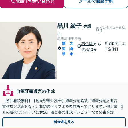
電話でお問い合わせ
メールで面談予約
黒川 綾子
弁護
インタビューを見
る
士
黒川法律事務所
愛
岩
石仏駅
から
営業時間：本
知
倉
|
日定休日
徒歩10分
県
市
自筆証書遺言の作成
【初回相談無料】【地元密着弁護士】遺産分割協議／遺産分割／遺言
書作成／遺留分など、相続のトラブルを多数扱っております。他士業
との連携でスムーズに解決。遺言書の作成・レビューなどの生前対策
も承ります。【法テラス利用可能】【駐車場完備】
料金表を見る