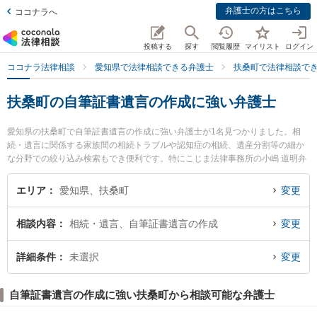
弁護士の方はこちら
ココナラへ
投稿する
探す
閲覧履歴
マイリスト
ログイン
ココナラ法律相談
愛知県で法律相談できる弁護士
扶桑町で法律相談で
扶桑町の自筆証書遺言の作成に強い弁護士
愛知県の扶桑町で自筆証書遺言の作成に強い弁護士が1名見つかりました。相
続・遺言に関係する家族間の相続トラブルや認知症の相続、遺産分割等の細か
な分野での絞り込み検索もでき便利です。特にこじま法律事務所の小嶋 道明弁
護士のプロフィール情報や弁護士費用、強みなどが注目されています。『扶桑
町で土日や夜間に発生した自筆証書遺言の作成のトラブルを今すぐに弁護士に
エリア
愛知県、扶桑町
変更
相談したい』『自筆証書遺言の作成のトラブル解決の実績豊富な近くの弁護士
を検索したい』『初回相談無料で自筆証書遺言の作成を法律相談できる扶桑町
相談内容
相続・遺言、自筆証書遺言の作成
変更
内の弁護士に相談予約したい』などでお困りの相談者さんにおすすめです。
詳細条件
未選択
変更
自筆証書遺言の作成に強い扶桑町から相談可能な弁護士