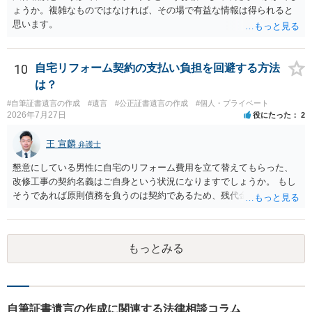
ょうか。複雑なものではなければ、その場で有益な情報は得られると
思います。
10
自宅リフォーム契約の支払い負担を回避する方法
は？
#自筆証書遺言の作成
#遺言
#公正証書遺言の作成
#個人・プライベート
2026年7月27日
役にたった
2
王 宣麟
弁護士
懇意にしている男性に自宅のリフォーム費用を立て替えてもらった、
改修工事の契約名義はご自身という状況になりますでしょうか。 もし
そうであれば原則債務を負うのは契約であるため、残代金を捻出して
もらうよう約束した男性に支払いをお願いするしかないように思われ
ます。 入籍した場合でも、原則契約者が単独で全ての債務を負うこと
には変わりがありません。 なかなか対応に難しい案件であり、公開の
もっとみる
場でアドバイスを行うのも限界があるように思われますので、資料等
を持参のうえ個別に弁護士に相談されることをお勧めします。
自筆証書遺言の作成に関連する法律相談コラム