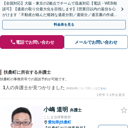
【全国対応】大阪・東京の2拠点でチームで迅速対応【電話・WEB相
談可】【遺産の取り分最大化を目指します】1営業日以内の返信を心
がけます「不動産が絡んだ複雑な遺産分割／遺留分／遺言書の作成・
執行／事業承継など、お任せください」【休日相談あり】
料金表を見る
電話でお問い合わせ
メールでお問い合わせ
扶桑町に所在する弁護士
扶桑町の事務所等での面談予約が可能です。
1
人の弁護士が見つかりました
(検索結果について詳しくは
こちら
)
1件中 1-1件を表示
小嶋 道明
弁護士
こじま法律事務所
愛知県
扶桑町
|