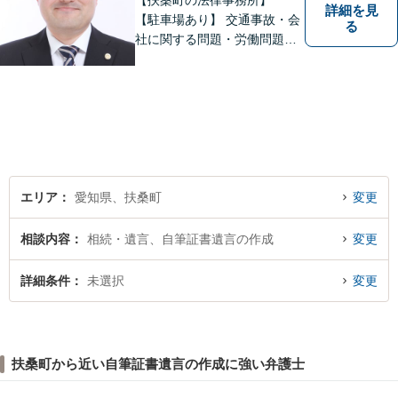
【扶桑町の法律事務所】
詳細を見
【駐車場あり】 交通事故・会
る
社に関する問題・労働問題・
離婚・相続・刑事事件に力を
入れています。
エリア
愛知県、扶桑町
変更
相談内容
相続・遺言、自筆証書遺言の作成
変更
詳細条件
未選択
変更
扶桑町から近い自筆証書遺言の作成に強い弁護士