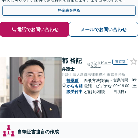
聞かせください【メール・WEB相談可】
料金表を見る
電話でお問い合わせ
メールでお問い合わせ
都 裕記
東京都
インタビュー
を見る
弁護士
弁護士法人新都法律事務所 東京事務所
営業時間：09:
扶桑町
面談方法(対面・
からも相
電話・ビデオな
00~19:00（土
談受付中
ど)は応相談
日祝日）
自筆証書遺言の作成