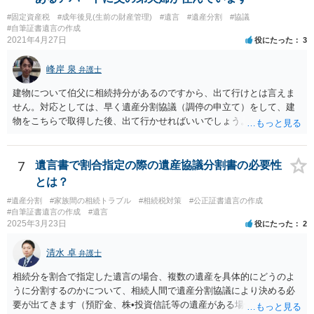
書を法務局に保管した場合、死亡後、法務局に遺言書の有無を照会す
#固定資産税
#成年後見(生前の財産管理)
#遺言
#遺産分割
#協議
ることになりますので、「法務局に預けた自筆証書遺言の存在を親族
#自筆証書遺言の作成
がなかったもの」にすることはできません。 存在をなかったものにす
2021年4月27日
役にたった
3
るというよりも、遺言の効力を争う（遺言は無効だ）と主張する場合
がありえますが、その予防方法は、遺言者と面談してみないと判断が
峰岸 泉
弁護士
難しいです。
建物について伯父に相続持分があるのですから、出て行けとは言えま
せん。対応としては、早く遺産分割協議（調停の申立て）をして、建
物をこちらで取得した後、出て行かせればいいでしょう。 建物の固定
資産税については、持分に応じた負担が考えられますが、時効にかか
っていない部分については請求すればいいと思います。 なお、家賃に
ついては、お父様自身が遺産分割手続をしなかったのですから、あき
7
遺言書で割合指定の際の遺産協議分割書の必要性
らめるしかないと思います。
とは？
#遺産分割
#家族間の相続トラブル
#相続税対策
#公正証書遺言の作成
#自筆証書遺言の作成
#遺言
2025年3月23日
役にたった
2
清水 卓
弁護士
相続分を割合で指定した遺言の場合、複数の遺産を具体的にどうのよ
うに分割するのかについて、相続人間で遺産分割協議により決める必
要が出てきます（預貯金、株•投資信託等の遺産がある場合に、どの遺