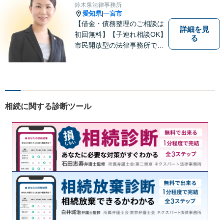
す。お気軽にご相談ください
鈴木泉法律事務所
【分割払い可】【完全個室】
愛知県
一宮市
|
【借金・債務整理のご相談は
詳細を見
初回無料】【子連れ相談OK】
る
市民開放型の法律事務所で
す。「こんなこと相談しても
いいのか分からない」という
方も、まずはお気軽にご相談
ください。
相続に関する診断ツール