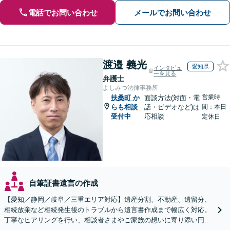
電話でお問い合わせ
メールでお問い合わせ
渡邉 義光
愛知県
インタビュ
ーを見る
弁護士
よしみつ法律事務所
営業時
扶桑町
か
面談方法(対面・電
らも相談
話・ビデオなど)は
間：本日
受付中
応相談
定休日
自筆証書遺言の作成
【愛知／静岡／岐阜／三重エリア対応】遺産分割、不動産、遺留分、
相続放棄など相続発生後のトラブルから遺言書作成まで幅広く対応。
丁寧なヒアリングを行い、相談者さまやご家族の想いに寄り添い円滑