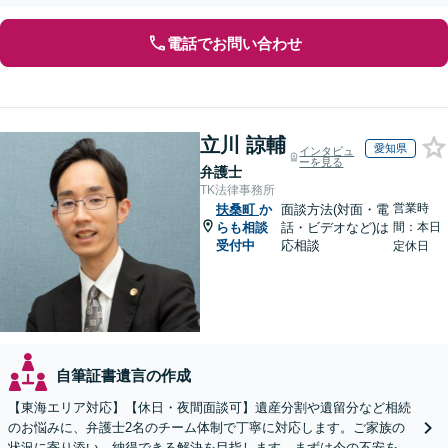
な解決へ導きます【オンライン面談OK】【休日相談可】
電話でお問い合わせ
立川 諒輔
愛知県
インタビュ
ーを見る
弁護士
TK法律事務所
営業時
扶桑町
か
面談方法(対面・電
らも相談
話・ビデオなど)は
間：本日
受付中
応相談
定休日
自筆証書遺言の作成
【東海エリア対応】【休日・夜間面談可】遺産分割や遺留分など相続
のお悩みに、弁護士2名のチーム体制で丁寧に対応します。ご家族の
状況に寄り添い、納得できる解決を目指します。まずは今の不安をお