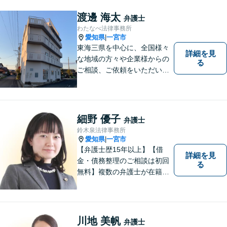
す。堅苦しくない雰囲気で、
分かりやすい説明を心がけま
渡邊 海太
弁護士
す。お気軽にご相談くださ
わたなべ法律事務所
い！
愛知県
一宮市
|
東海三県を中心に、全国様々
詳細を見
な地域の方々や企業様からの
る
ご相談、ご依頼をいただいて
おります。完全個室の相談
室、駐車場完備でお待ちして
おります。
細野 優子
弁護士
鈴木泉法律事務所
愛知県
一宮市
|
【弁護士歴15年以上】【借
詳細を見
金・債務整理のご相談は初回
る
無料】複数の弁護士が在籍し
様々な相談に幅広く対応して
います。相談者さまのお話し
を丁寧にヒアリングし、寄り
添うことを大切にしておりま
川地 美帆
弁護士