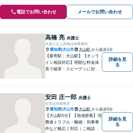
電話でお問い合わせ
メールでお問い合わせ
高橋 亮
弁護士
弁護士法人髙橋法律事務所
愛知県
犬山市
犬山駅
から徒歩1分
|
【最寄駅：犬山駅】【オンラ
詳細を見
イン相談対応】明朗な料金体
る
系で確実・スピーディに対応
します。離婚問題／刑事事件
／企業法務／ネット問題／労
働問題など、幅広いトラブル
に対応します。【初回相談無
安田 庄一郎
弁護士
料】法律トラブルでお悩みの
安田法律事務所
方は、お気軽にご相談くださ
愛知県
犬山市
犬山駅
から徒歩5分
|
い。
【犬山駅5分】【地域密着】消
詳細を見
費者トラブル・離婚・刑事事
る
件など幅広く対応｜ご相談者