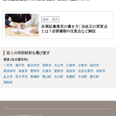
相続・遺言
自筆証書遺言の書き方│法改正の変更点
とは？必要書類や注意点など解説
近くの市区町村を選び直す
尾張 (名古屋市外)
一宮市
瀬戸市
春日井市
津島市
犬山市
江南市
小牧市
稲沢市
尾張旭市
岩倉市
豊明市
日進市
愛西市
清須市
北名古屋市
弥富市
あま市
長久手市
東郷町
豊山町
大口町
扶桑町
大治町
蟹江町
飛島村