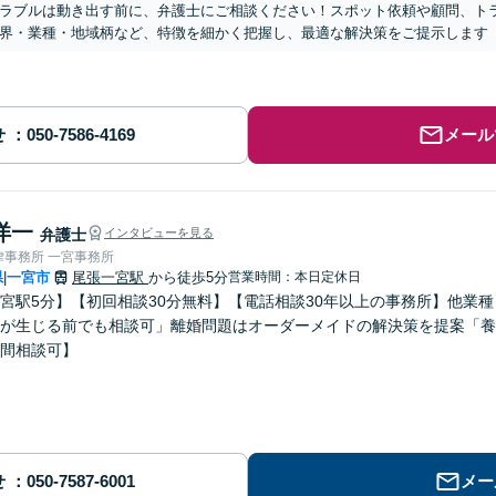
ラブルは動き出す前に、弁護士にご相談ください！スポット依頼や顧問、ト
​業界・業種・地域柄など、特徴を細かく把握し、最適な解決策をご提示します
せ
メール
洋一
弁護士
インタビューを見る
律事務所 一宮事務所
県
一宮市
尾張一宮駅
から徒歩5分
営業時間：本日定休日
|
宮駅5分】【初回相談30分無料】【電話相談30年以上の事務所】他業
が生じる前でも相談可」離婚問題はオーダーメイドの解決策を提案「養
間相談可】
せ
メー