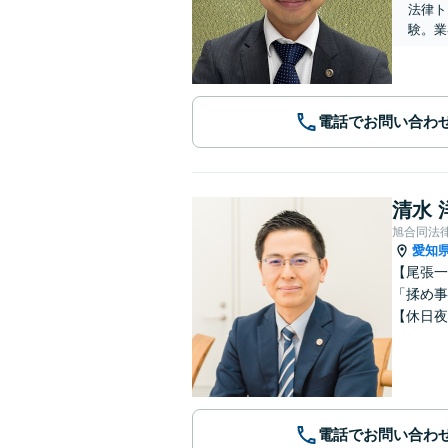
法律ト
験。​
電話でお問い合わ
清水 
旭合同法
愛知
【尾張一
「揉め事
【休日夜
電話でお問い合わ