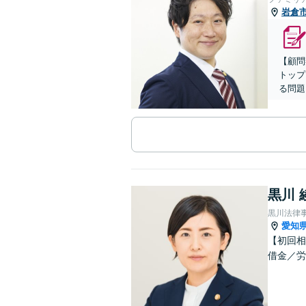
岩倉
【顧問
トップ
る問題
黒川 
黒川法律
愛知
【初回相
借金／労