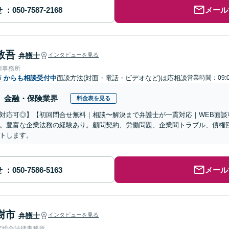
せ
メール
敬吾
弁護士
インタビューを見る
律事務所
市
からも相談受付中
面談方法(対面・電話・ビデオなど)は応相談
営業時間：09:
金融・保険業界
料金表を見る
対応可◎】【初回問合せ無料｜相談〜解決まで弁護士が一貫対応｜WEB面談
。豊富な企業法務の経験あり。顧問契約、労働問題、企業間トラブル、債権
トします。
せ
メール
樹市
弁護士
インタビューを見る
ア総合法律事務所