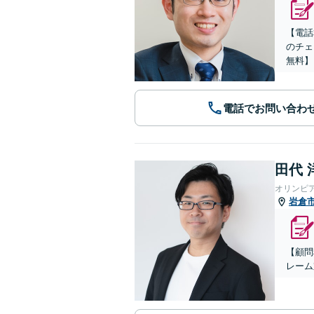
【電話
のチェ
無料】
電話でお問い合わ
田代 
オリンピ
岩倉
【顧問
レーム