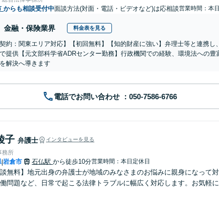
市
からも相談受付中
面談方法(対面・電話・ビデオなど)は応相談
営業時間：本
金融・保険業界
料金表を見る
契約：関東エリア対応】【初回無料】【知的財産に強い】弁理士等と連携し
で提供【元文部科学省ADRセンター勤務】行政機関での経験、環境法への豊
を解決へ導きます
電話でお問い合わせ
綾子
弁護士
インタビューを見る
事務所
県
岩倉市
石仏駅
から徒歩10分
営業時間：本日定休日
|
談無料】地元出身の弁護士が地域のみなさまのお悩みに親身になって対
働問題など、日常で起こる法律トラブルに幅広く対応します。お気軽に