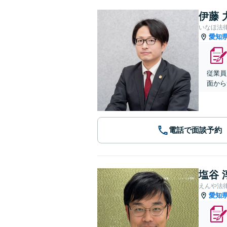
伊藤 
いなほ法
愛知
従業員
面から
電話で面談予約
塩谷 
えんや法
愛知