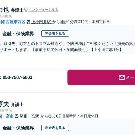
力也
弁護士
インタビューを見る
律事務所
県
名古屋市西区
上小田井駅
から徒歩1分
営業時間：本日定休日
|
金融・保険業界
料金表を見る
、取引先、顧客とのトラブル対応や、予防法務はご相談ください！損失の拡
サポートします。【事前予約で休日・夜間面談可】【上小田井駅1分】
メー
淳夫
弁護士
律事務所
県
一宮市
尾張一宮駅
から徒歩6分
営業時間：本日定休日
|
金融・保険業界
料金表を見る