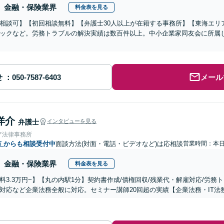
金融・保険業界
料金表を見る
相談可】【初回相談無料】【弁護士30人以上が在籍する事務所】【東海エリ
ックなど。労務トラブルの解決実績は数百件以上。中小企業家同友会に所属
せ
メール
洋介
弁護士
インタビューを見る
ア法律事務所
市
からも相談受付中
面談方法(対面・電話・ビデオなど)は応相談
営業時間：本
金融・保険業界
料金表を見る
料3.3万円~】【丸の内駅1分】契約書作成/債権回収/残業代・解雇対応/労務ト
対応など企業法務全般に対応。セミナー講師20回超の実績【企業法務・IT法