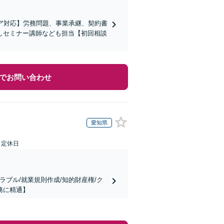
ア対応】労務問題、事業承継、契約書
しセミナー講師なども担当【初回相談
でお問い合わせ
愛知県
日定休日
ラブル/就業規則作成/知的財産権/ク
務に精通】