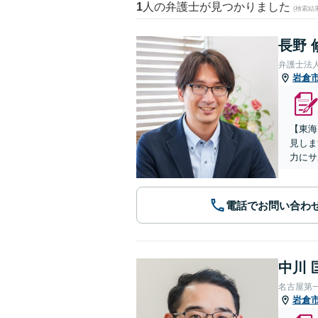
1
人の弁護士が見つかりました
(検索結
長野 
弁護士法
岩倉
【東海
見しま
力にサ
電話でお問い合わ
中川 
名古屋第
岩倉