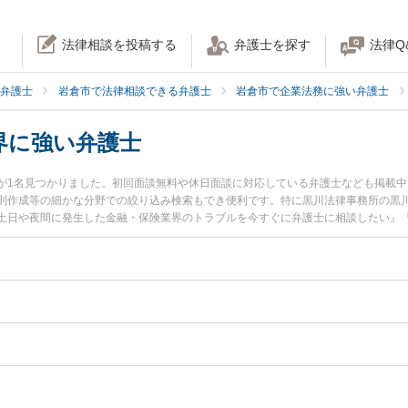
法律相談を投稿する
弁護士を探す
法律Q
弁護士
岩倉市で法律相談できる弁護士
岩倉市で企業法務に強い弁護士
界に強い弁護士
が1名見つかりました。初回面談無料や休日面談に対応している弁護士なども掲載
則作成等の細かな分野での絞り込み検索もでき便利です。特に黒川法律事務所の黒川
土日や夜間に発生した金融・保険業界のトラブルを今すぐに弁護士に相談したい』
融・保険業界を法律相談できる岩倉市内の弁護士に相談予約したい』などでお困り