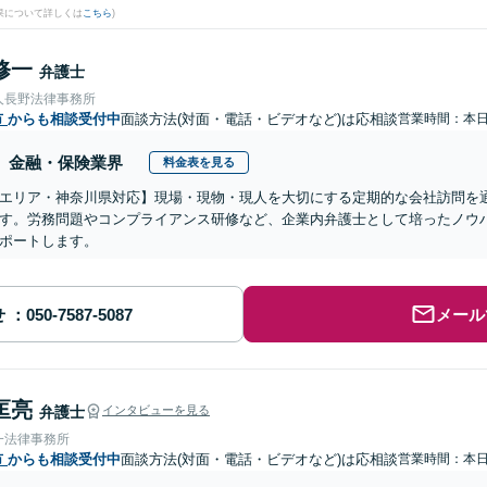
果について詳しくは
こちら
)
修一
弁護士
人長野法律事務所
市
からも相談受付中
面談方法(対面・電話・ビデオなど)は応相談
営業時間：本
金融・保険業界
料金表を見る
エリア・神奈川県対応】現場・現物・現人を大切にする定期的な会社訪問を
す。労務問題やコンプライアンス研修など、企業内弁護士として培ったノウ
ポートします。
せ
メール
匡亮
弁護士
インタビューを見る
一法律事務所
市
からも相談受付中
面談方法(対面・電話・ビデオなど)は応相談
営業時間：本