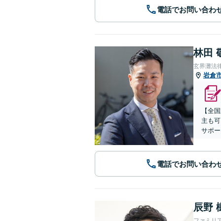
電話でお問い合わ
林田 
玄界灘法
岩倉
【全国
主も可
サポー
電話でお問い合わ
辰野 
ファミリ