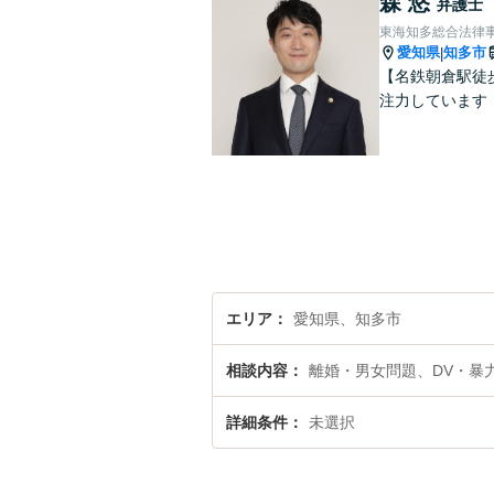
森 悠
弁護士
東海知多総合法律
愛知県
知多市
|
【名鉄朝倉駅徒
注力しています
エリア
愛知県、知多市
相談内容
離婚・男女問題、DV・暴
詳細条件
未選択