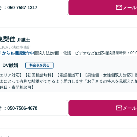
せ
メール
恵梨佳
弁護士
人あおい法律事務所
市
からも相談受付中
面談方法(対面・電話・ビデオなど)は応相談
営業時間：09:
DV離婚
料金表を見る
エリア対応】【初回相談無料】【電話相談可】【男性側・女性側双方対応】
まにとって有利な離婚ができるよう尽力します「お子さまの将来を見据えた
休日・夜間相談可】
せ
メール