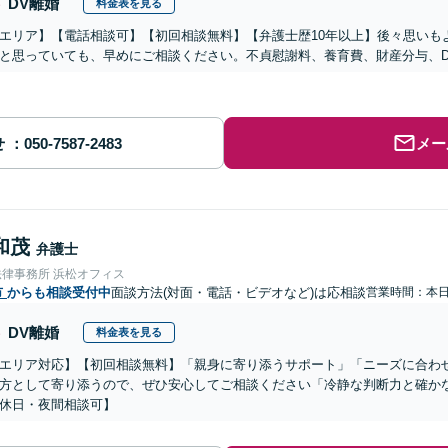
DV離婚
料金表を見る
エリア】【電話相談可】【初回相談無料】【弁護士歴10年以上】後々思いも
と思っていても、早めにご相談ください。不貞慰謝料、養育費、財産分与、
せ
メー
和茂
弁護士
法律事務所 浜松オフィス
市
からも相談受付中
面談方法(対面・電話・ビデオなど)は応相談
営業時間：本
DV離婚
料金表を見る
エリア対応】【初回相談無料】「親身に寄り添うサポート」「ニーズに合わ
方として寄り添うので、ぜひ安心してご相談ください「冷静な判断力と確か
休日・夜間相談可】