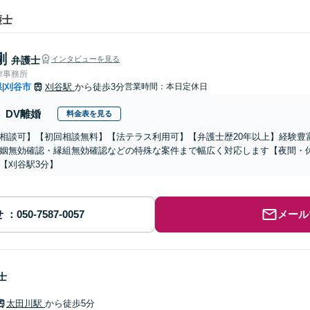
護士
剛
弁護士
インタビューを見る
律事務所
県
刈谷市
刈谷駅
から徒歩3分
営業時間：本日定休日
|
DV離婚
料金表を見る
相談可】【初回相談無料】【法テラス利用可】【弁護士歴20年以上】経験豊
姻無効確認・縁組無効確認などの特殊な案件まで幅広く対応します【夜間・
【刈谷駅3分】
せ
メール
士
太田川駅
から徒歩5分