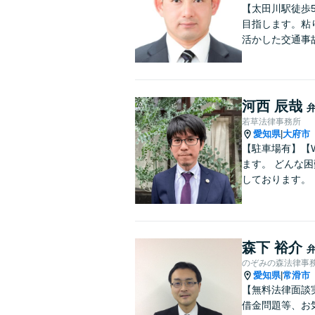
【太田川駅徒歩
目指します。粘
活かした交通事
河西 辰哉
若草法律事務所
愛知県
大府市
|
【駐車場有】【
ます。 どんな
しております。
森下 裕介
のぞみの森法律事
愛知県
常滑市
|
【無料法律面談
借金問題等、お