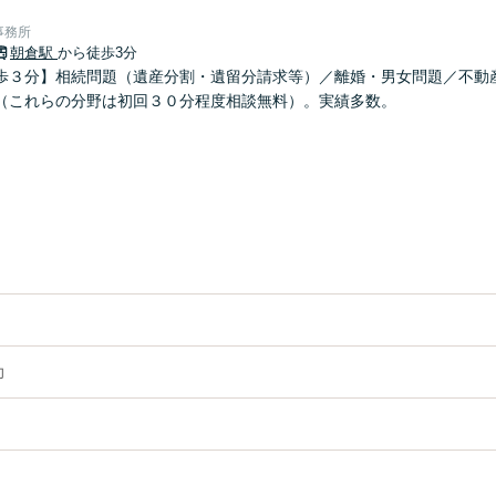
事務所
朝倉駅
から徒歩3分
歩３分】相続問題（遺産分割・遺留分請求等）／離婚・男女問題／不動
（これらの分野は初回３０分程度相談無料）。実績多数。
力