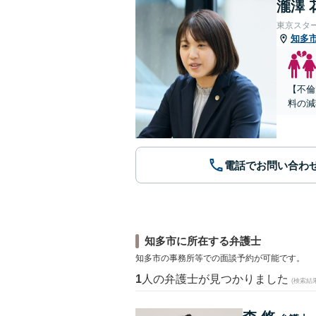
瀧澤 
東京スタ
知多
【不倫
料の減
電話でお問い合わ
知多市に所在する弁護士
知多市の事務所等での面談予約が可能です。
1
人の弁護士が見つかりました
(検索結