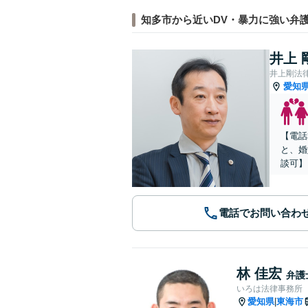
知多市から近いDV・暴力に強い弁
井上 
井上剛法
愛知
【電話
と、婚
談可】
電話でお問い合わ
林 佳宏
弁護
いろは法律事務所
愛知県
東海市
|