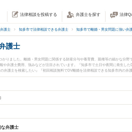
法律相談を投稿する
弁護士を探す
法律Q
弁護士
知多市で法律相談できる弁護士
知多市で離婚・男女問題に強い弁
弁護士
見つかりました。離婚・男女問題に関係する財産分与や養育費、親権等の細かな分野
情報や弁護士費用、強みなどが注目されています。『知多市で土日や夜間に発生した
くの弁護士を検索したい』『初回相談無料でDV離婚を法律相談できる知多市内の弁
力
能な弁護士