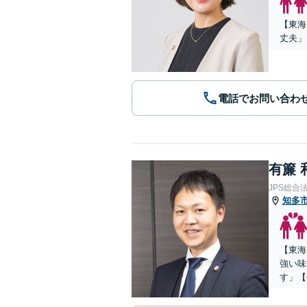
【東海
丈夫」
電話でお問い合わ
有簾 
JPS総合
知多
【東海
強い味
す」【