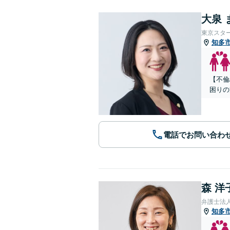
大泉 
東京スタ
知多
【不倫
困りの
電話でお問い合わ
森 洋
弁護士法
知多