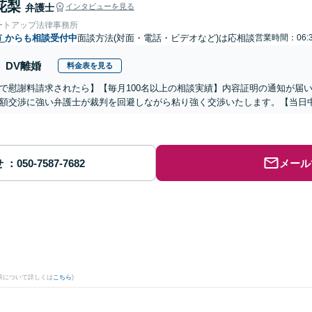
花梨
弁護士
インタビューを見る
ートアップ法律事務所
市
からも相談受付中
面談方法(対面・電話・ビデオなど)は応相談
営業時間：06:
DV離婚
料金表を見る
で慰謝料請求されたら】【毎月100名以上の相談実績】内容証明の通知が届
額交渉に強い弁護士が裁判を回避しながら粘り強く交渉いたします。【当日中
せ
メール
果について詳しくは
こちら
)