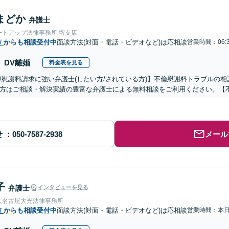
まどか
弁護士
ートアップ法律事務所 堺支店
市
からも相談受付中
面談方法(対面・電話・ビデオなど)は応相談
営業時間：06:
DV離婚
料金表を見る
/慰謝料請求に強い弁護士(したい方/されている方)】不倫慰謝料トラブルの相
方はご相談・解決実績の豊富な弁護士による無料相談をご利用ください。【
せ
メール
子
弁護士
インタビューを見る
人名古屋大光法律事務所
市
からも相談受付中
面談方法(対面・電話・ビデオなど)は応相談
営業時間：本