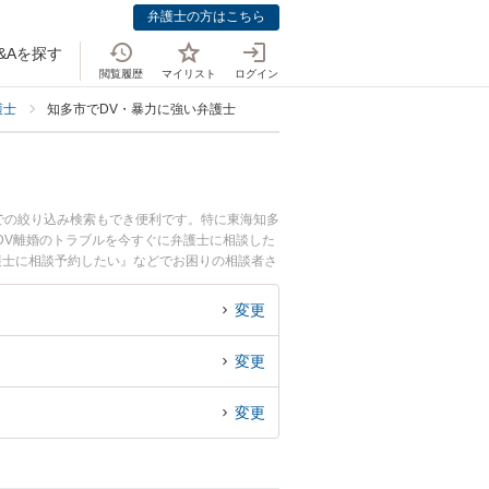
弁護士の方はこちら
&Aを探す
閲覧履歴
マイリスト
ログイン
護士
知多市でDV・暴力に強い弁護士
での絞り込み検索もでき便利です。特に東海知多
DV離婚のトラブルを今すぐに弁護士に相談した
護士に相談予約したい』などでお困りの相談者さ
変更
変更
変更