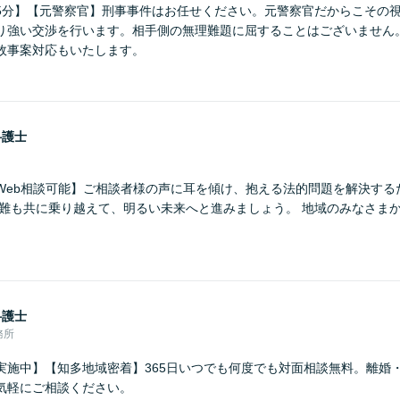
5分】【元警察官】刑事事件はお任せください。元警察官だからこその
り強い交渉を行います。相手側の無理難題に屈することはございません
故事案対応もいたします。
弁護士
Web相談可能】ご相談者様の声に耳を傾け、抱える法的問題を解決する
困難も共に乗り越えて、明るい未来へと進みましょう。 地域のみなさま
弁護士
務所
実施中】【知多地域密着】365日いつでも何度でも対面相談無料。離婚
気軽にご相談ください。