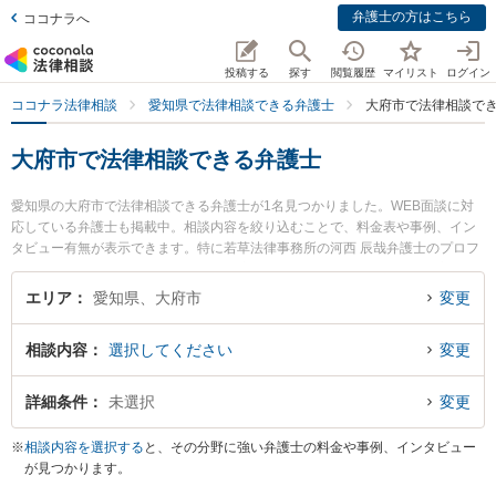
弁護士の方はこちら
ココナラへ
投稿する
探す
閲覧履歴
マイリスト
ログイン
ココナラ法律相談
愛知県で法律相談できる弁護士
大府市で法律相談で
大府市で法律相談できる弁護士
愛知県の大府市で法律相談できる弁護士が1名見つかりました。WEB面談に対
応している弁護士も掲載中。相談内容を絞り込むことで、料金表や事例、イン
タビュー有無が表示できます。特に若草法律事務所の河西 辰哉弁護士のプロフ
ィール情報や弁護士費用、強みなどが注目されています。離婚や相続、交通事
故から不動産、ネットトラブル、企業法務まで幅広く取り扱う弁護士が多数。
エリア
愛知県、大府市
変更
こんな法律相談をお持ちの方は是非ご利用ください。大府市で土日や夜間に発
生した不倫慰謝料トラブルを今すぐに弁護士に相談したい』『交通事故の過失
相談内容
選択してください
変更
割合や後遺障害のトラブル解決の実績豊富な近くの弁護士を検索したい』『初
回相談無料で自己破産や債務整理を法律相談できる大府市内の弁護士に相談予
約したい』などでお困りの相談者さんにおすすめです。
詳細条件
未選択
変更
※
相談内容を選択する
と、その分野に強い弁護士の料金や事例、インタビュー
が見つかります。