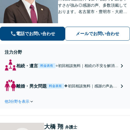
すさが強み◎感謝の声、多数頂戴して
おります。名古屋市・豊明市・大府
市・東海市から好アクセス。積極的な
コミュニケーションと親身な対応で、
不安を軽減。理想とする解決を目指し
電話でお問い合わせ
メールでお問い合わせ
ます【土曜・夜間面談OK】
注力分野
相続・遺言
⭐️初回相談無料｜相続の不安を解消◎
料金表有
地元に密着し、遺産分割、遺留分、
相続放棄、寄与分、遺言書作成な
ど、相続に関わる問題をまとめて解
離婚・男女問題
🔶初回相談無料｜感謝の声あり
料金表有
決します。選択肢を多く残すために
◎男女ともに対応。養育費や財
も、お早めにご相談ください【休
産分与、面会交流など、有利な
日・夜間面談OK】【駐車場あり】
他3分野を表示
条件になるよう、粘り強く闘い
ます。離婚を決めきれていない
方、離婚を決心した方は、お気
軽にご相談ください【休日・夜
大橋 翔
間面談OK】【駐車場あり】
弁護士