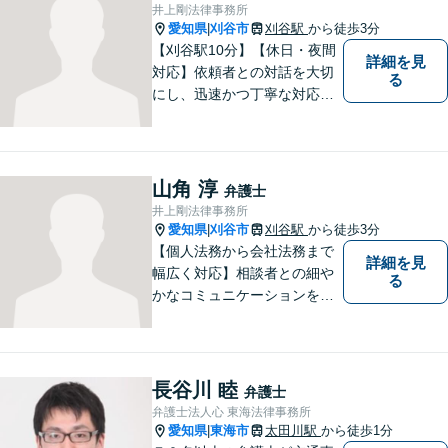
井上剛法律事務所
愛知県
刈谷市
刈谷駅
から徒歩3分
|
【刈谷駅10分】【休日・夜間
詳細を見
対応】依頼者との対話を大切
る
にし、迅速かつ丁寧な対応を
行っています。交通事故／不
動産／建築紛争／借金問題／
労働問題など幅広いリーガル
サービスを提供。【駐車場完
山角 淳
弁護士
備】
井上剛法律事務所
愛知県
刈谷市
刈谷駅
から徒歩3分
|
【個人法務から会社法務まで
詳細を見
幅広く対応】相談者との細や
る
かなコミュニケーションを大
切にし、親切・丁寧で分かり
やすい説明を心がけておりま
す。法律問題でお困りでした
ら、お早めにご相談くださ
長谷川 睦
弁護士
い。【JR在来線「刈谷駅」4
弁護士法人心 東海法律事務所
分】【駐車場あり】
愛知県
東海市
太田川駅
から徒歩1分
|