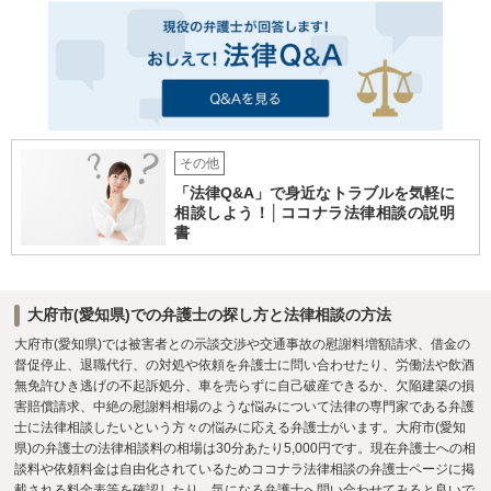
その他
「法律Q&A」で身近なトラブルを気軽に
相談しよう！│ココナラ法律相談の説明
書
大府市(愛知県)での弁護士の探し方と法律相談の方法
大府市(愛知県)では被害者との示談交渉や交通事故の慰謝料増額請求、借金の
督促停止、退職代行、の対処や依頼を弁護士に問い合わせたり、労働法や飲酒
無免許ひき逃げの不起訴処分、車を売らずに自己破産できるか、欠陥建築の損
害賠償請求、中絶の慰謝料相場のような悩みについて法律の専門家である弁護
士に法律相談したいという方々の悩みに応える弁護士がいます。大府市(愛知
県)の弁護士の法律相談料の相場は30分あたり5,000円です。現在弁護士への相
談料や依頼料金は自由化されているためココナラ法律相談の弁護士ページに掲
載される料金表等を確認したり、気になる弁護士へ問い合わせてみると良いで