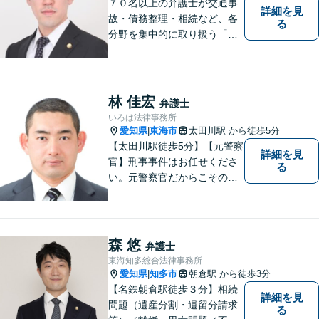
７０名以上の弁護士が交通事
詳細を見
故・債務整理・相続など、各
る
分野を集中的に取り扱う「分
野担当制」とすることで、ご
依頼者様に高品質・低コスト
でのリーガルサービスを提供
できるよう努めております。
林 佳宏
弁護士
いろは法律事務所
愛知県
東海市
太田川駅
から徒歩5分
|
【太田川駅徒歩5分】【元警察
詳細を見
官】刑事事件はお任せくださ
る
い。元警察官だからこその視
点で、有利な解決を目指しま
す。粘り強い交渉を行いま
す。相手側の無理難題に屈す
ることはございません。元警
森 悠
弁護士
察官の経験を活かした交通事
東海知多総合法律事務所
故事案対応もいたします。
愛知県
知多市
朝倉駅
から徒歩3分
|
【名鉄朝倉駅徒歩３分】相続
詳細を見
問題（遺産分割・遺留分請求
る