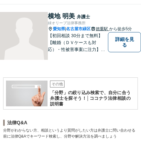
つべく、環境問題やマイナン
バー等の情報問題にも意欲高
横地 明美
弁護士
く取り組みます。お困りごと
緑オリーブ法律事務所
があれば。お気軽にご相談く
愛知県
名古屋市緑区
徳重駅
から徒歩5分
|
ださい。
【初回相談 30分まで無料】
詳細を見
【離婚（ＤＶケースも対
る
応）・性被害事案に注力】
【子連れでのご相談可】
その他
「分野」の絞り込み検索で、自分に合う
弁護士を探そう！│ココナラ法律相談の
説明書
法律Q&A
分野がわからない方、相談というより質問がしたい方は弁護士に問い合わせる
前に法律Q&Aでキーワード検索し、分野や解決方法を調べましょう