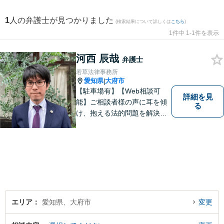
1
人の弁護士が見つかりました
(検索結果について詳しくは
こちら
)
1件中 1-1件を表示
河西 辰哉
弁護士
若草法律事務所
愛知県
大府市
|
【駐車場有】【Web相談可
詳細を見
能】ご相談者様の声に耳を傾
る
け、抱える法的問題を解決す
るために全力を尽くします。
どんな困難も共に乗り越え
て、明るい未来へと進みまし
ょう。 地域のみなさまからの
ご相談、お待ちしておりま
す。
エリア
愛知県、大府市
変更