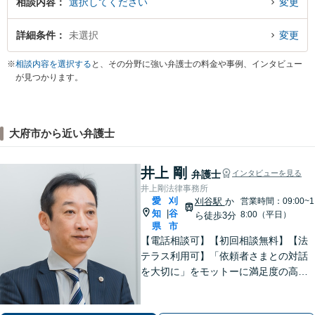
相談内容
選択してください
変更
詳細条件
未選択
変更
※
相談内容を選択する
と、その分野に強い弁護士の料金や事例、インタビュー
が見つかります。
大府市から近い弁護士
井上 剛
弁護士
インタビューを見る
井上剛法律事務所
愛
刈
刈谷駅
か
営業時間：09:00~1
知
谷
|
8:00（平日）
ら徒歩3分
県
市
【電話相談可】【初回相談無料】【法
テラス利用可】「依頼者さまとの対話
を大切に」をモットーに満足度の高い
リーガルサービスの提供を目指します
【弁護士歴20年以上】企業法務／相続