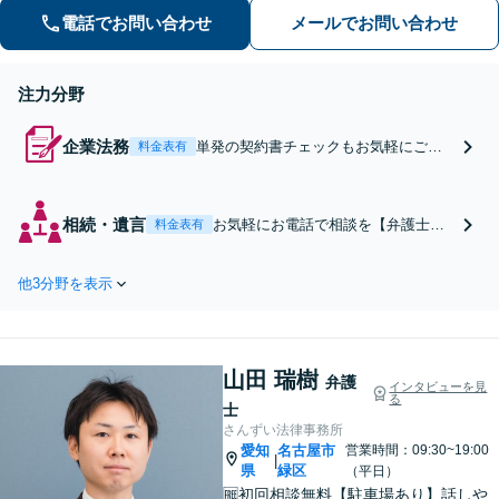
／労働問題／離婚／交通事故など幅広
電話でお問い合わせ
メールでお問い合わせ
く対応【夜間・休日面談可】【刈谷駅3
分】
注力分野
企業法務
単発の契約書チェックもお気軽にご相
料金表有
談ください【弁護士歴20年以上】フリ
ーランスから中小企業までサポート！
企業間トラブルや労働問題に強い弁護
相続・遺言
お気軽にお電話で相談を【弁護士歴2
料金表有
士。顧問契約・予防法務の対応実績も
0年以上】実績多数！こじれた親族ト
豊富です。【夜間・休日面談可】【完
ラブルは私にお任せください！司法
全個室】
他3分野を表示
書士・税理士などの他士業との連携
も可能。生前対策にも対応していま
す【夜間・休日面談可】【完全個
室・秘密厳守】
山田 瑞樹
弁護
インタビューを見
る
士
さんずい法律事務所
愛知
名古屋市
営業時間：09:30~19:00
|
県
緑区
（平日）
🆓初回相談無料【駐車場あり】話しや