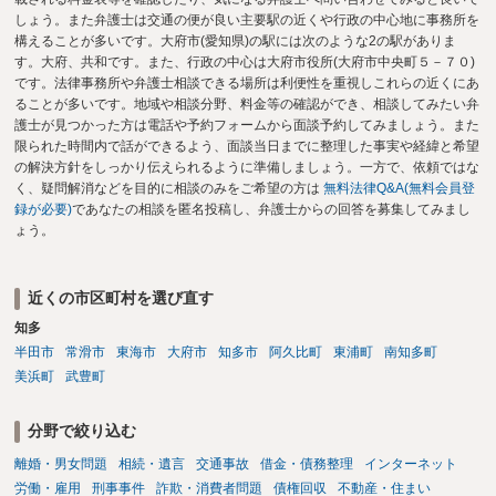
しょう。また弁護士は交通の便が良い主要駅の近くや行政の中心地に事務所を
構えることが多いです。大府市(愛知県)の駅には次のような2の駅がありま
す。大府、共和です。また、行政の中心は大府市役所(大府市中央町５－７０)
です。法律事務所や弁護士相談できる場所は利便性を重視しこれらの近くにあ
ることが多いです。地域や相談分野、料金等の確認ができ、相談してみたい弁
護士が見つかった方は電話や予約フォームから面談予約してみましょう。また
限られた時間内で話ができるよう、面談当日までに整理した事実や経緯と希望
の解決方針をしっかり伝えられるように準備しましょう。一方で、依頼ではな
く、疑問解消などを目的に相談のみをご希望の方は
無料法律Q&A(無料会員登
録が必要)
であなたの相談を匿名投稿し、弁護士からの回答を募集してみまし
ょう。
近くの市区町村を選び直す
知多
半田市
常滑市
東海市
大府市
知多市
阿久比町
東浦町
南知多町
美浜町
武豊町
分野で絞り込む
離婚・男女問題
相続・遺言
交通事故
借金・債務整理
インターネット
労働・雇用
刑事事件
詐欺・消費者問題
債権回収
不動産・住まい