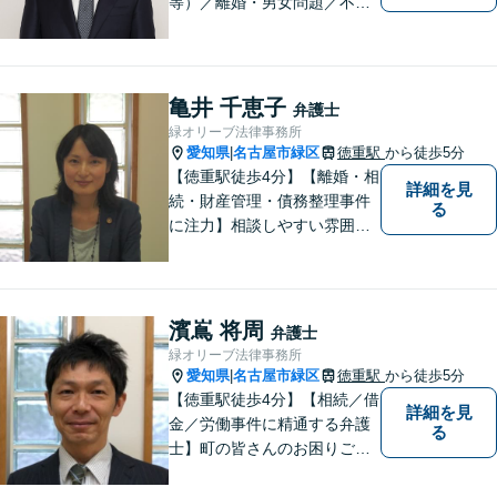
等）／離婚・男女問題／不動
産問題／交通事故に注力して
います（これらの分野は初回
３０分程度相談無料）。実績
多数。
亀井 千恵子
弁護士
緑オリーブ法律事務所
愛知県
名古屋市緑区
徳重駅
から徒歩5分
|
【徳重駅徒歩4分】【離婚・相
詳細を見
続・財産管理・債務整理事件
る
に注力】相談しやすい雰囲気
を心がけております。お気軽
にご相談ください。【駐車場
有】
濱嶌 将周
弁護士
緑オリーブ法律事務所
愛知県
名古屋市緑区
徳重駅
から徒歩5分
|
【徳重駅徒歩4分】【相続／借
詳細を見
金／労働事件に精通する弁護
る
士】町の皆さんのお困りごと
を何でも解決するジェネラリ
スト弁護士。社会の秩序を保