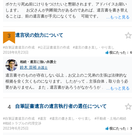
ボケたり死ぬ前にけりをつけたいと懇願されます、アドバイスお願い
します。 お父さんが判断能力があるのであれば、遺言書を書き替え
ることは、前の遺言書が手元になくても 可能です。 将来遺言の効
力が争われますから、医師にお父さんが判断能力があるかどうか検査
してもらって 診断書を取得して、公証役場へ行って公正証書遺言を
作成するのがよいと思います。 将来争われることが見込まれること
3
遺言状の効力について
から、弁護士に依頼して手続きを進めた方がよいと思います。
#自筆証書遺言の作成
#公正証書遺言の作成
#遺言の書き直し・やり直し
2018年8月23日
役にたった
6
相続・遺言に強い弁護士
鈴木 崇裕
弁護士
遺言書そのものが存在しない以上，お父上のご兄弟の主張は法律的な
根拠を全く欠くものになります。 したがって，主張自体，取り合う必
要がありません。 また，遺言書があろうがなかろうが，お父上のご兄
弟と面会しなければならない義務はもともとありません。 峰岸先生の
ご回答にもありますが， 代理人弁護士をたてて，その弁護士から相手
方に対して， ・相続に関する主張は法的根拠がなく，一切応じないこ
4
自筆証書遺言の遺言執行者の選任について
と ・今後一切の連絡をしてこないでほしいこと ・連絡を継続してくる
ようであれば警察への通報や法的措置も辞さないこと などを記載した
#自筆証書遺言の作成
#遺言
#遺言の書き直し・やり直し
#不動産・土地の相続
書面を発送してもらうことがよろしいように思います。
#相続トラブルの代理交渉
2023年6月25日
役にたった
3