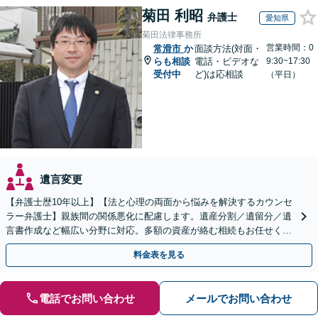
菊田 利昭
弁護士
愛知県
菊田法律事務所
営業時間：0
常滑市
か
面談方法(対面・
らも相談
電話・ビデオな
9:30~17:30
受付中
ど)は応相談
（平日）
遺言変更
【弁護士歴10年以上】【法と心理の両面から悩みを解決するカウンセ
ラー弁護士】親族間の関係悪化に配慮します。遺産分割／遺留分／遺
言書作成など幅広い分野に対応。多額の資産が絡む相続もお任せくだ
さい。【夜間・休日の相談可能】【駐車場完備】
料金表を見る
電話でお問い合わせ
メールでお問い合わせ