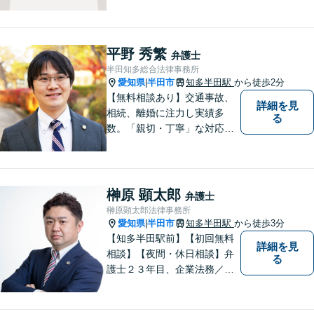
結果をもたらせるよう努力し
ていきたいと考えています。
平野 秀繁
弁護士
半田知多総合法律事務所
愛知県
半田市
知多半田駅
から徒歩2分
|
【無料相談あり】交通事故、
詳細を見
相続、離婚に注力し実績多
る
数。「親切・丁寧」な対応
で、事務所が一丸となり全力
サポートします。【平日夜間
対応】【完全個室相談】
榊原 顕太郎
弁護士
榊原顕太郎法律事務所
愛知県
半田市
知多半田駅
から徒歩3分
|
【知多半田駅前】【初回無料
詳細を見
相談】【夜間・休日相談】弁
る
護士２３年目、企業法務／交
通事故／借金問題／離婚など
幅広いお困りごとを解決！中