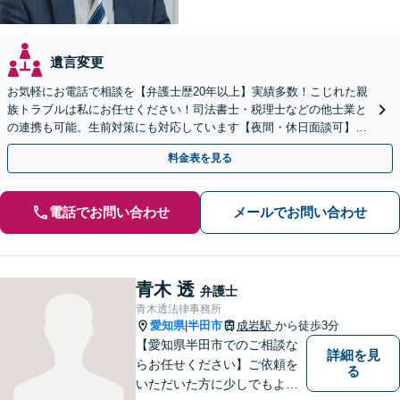
遺言変更
お気軽にお電話で相談を【弁護士歴20年以上】実績多数！こじれた親
族トラブルは私にお任せください！司法書士・税理士などの他士業と
の連携も可能。生前対策にも対応しています【夜間・休日面談可】
【完全個室・秘密厳守】
料金表を見る
電話でお問い合わせ
メールでお問い合わせ
青木 透
弁護士
青木透法律事務所
愛知県
半田市
成岩駅
から徒歩3分
|
【愛知県半田市でのご相談な
詳細を見
らお任せください】ご依頼を
る
いただいた方に少しでもよい