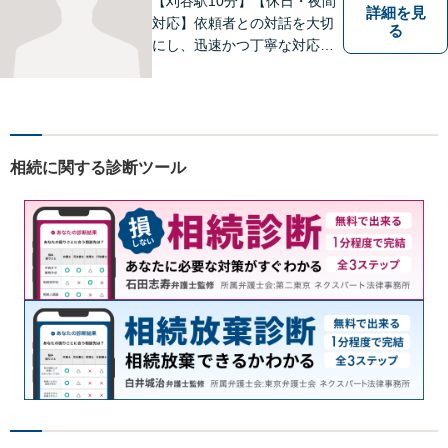
【刈谷駅10分】【休日・夜間
詳細を見
対応】依頼者との対話を大切
る
にし、迅速かつ丁寧な対応を
行っています。交通事故／不
動産／建築紛争／借金問題／
労働問題など幅広いリーガル
サービスを提供。【駐車場完
備】
相続に関する診断ツール