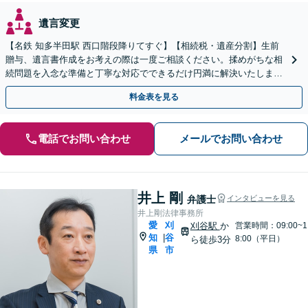
遺言変更
【名鉄 知多半田駅 西口階段降りてすぐ】【相続税・遺産分割】生前
贈与、遺言書作成をお考えの際は一度ご相談ください。揉めがちな相
続問題を入念な準備と丁寧な対応でできるだけ円満に解決いたしま
す。他士業連携で手間も最小限に。【初回相談30分無料】
料金表を見る
電話でお問い合わせ
メールでお問い合わせ
井上 剛
弁護士
インタビューを見る
井上剛法律事務所
愛
刈
刈谷駅
か
営業時間：09:00~1
知
谷
|
8:00（平日）
ら徒歩3分
県
市