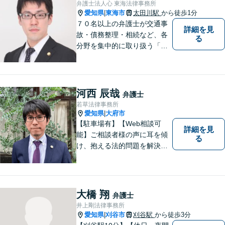
弁護士法人心 東海法律事務所
故事案対応もいたします。
愛知県
東海市
太田川駅
から徒歩1分
|
７０名以上の弁護士が交通事
詳細を見
故・債務整理・相続など、各
る
分野を集中的に取り扱う「分
野担当制」とすることで、ご
依頼者様に高品質・低コスト
でのリーガルサービスを提供
できるよう努めております。
河西 辰哉
弁護士
若草法律事務所
愛知県
大府市
|
【駐車場有】【Web相談可
詳細を見
能】ご相談者様の声に耳を傾
る
け、抱える法的問題を解決す
るために全力を尽くします。
どんな困難も共に乗り越え
て、明るい未来へと進みまし
ょう。 地域のみなさまからの
大橋 翔
弁護士
ご相談、お待ちしておりま
井上剛法律事務所
す。
愛知県
刈谷市
刈谷駅
から徒歩3分
|