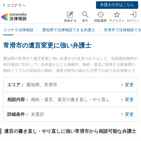
弁護士の方はこちら
ココナラへ
投稿する
探す
閲覧履歴
マイリスト
ログイン
ココナラ法律相談
愛知県で法律相談できる弁護士
常滑市で法律相談で
常滑市の遺言変更に強い弁護士
愛知県の常滑市で遺言変更に強い弁護士が2名見つかりました。初回面談無料や
休日面談に対応している弁護士なども掲載中。相続・遺言に関係する家族間の
相続トラブルや認知症の相続、遺産分割等の細かな分野での絞り込み検索もで
き便利です。特にのぞみの森法律事務所の森下 裕介弁護士やとこなめ法律事務
所の伊藤 真悟弁護士のプロフィール情報や弁護士費用、強みなどが注目されて
エリア
愛知県、常滑市
変更
います。『常滑市で土日や夜間に発生した遺言変更のトラブルを今すぐに弁護
士に相談したい』『遺言変更のトラブル解決の実績豊富な近くの弁護士を検索
相談内容
相続・遺言、遺言の書き直し・やり直し
変更
したい』『初回相談無料で遺言変更を法律相談できる常滑市内の弁護士に相談
予約したい』などでお困りの相談者さんにおすすめです。
詳細条件
未選択
変更
遺言の書き直し・やり直しに強い常滑市から相談可能な弁護士