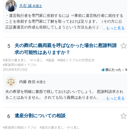
大石 誠
弁護士
・遺言執行者を専門家に依頼するには ⇒事前に遺言執行者に就任する
ことを依頼する専門家に了解を取っておけば足ります。（その方に公
正証書遺言の作成も依頼してしまうという方法もあります） 事前に了
解を取るだけであれば、契約は不要ですし、契約料を払う必要もあり
ません。 遺言執行者に就任し、遺言執行が完了したときの報酬だけ、
弁護士費用としてかかります。 ・亡くなった際に、法務局に預けた自
5
夫の葬式に義両親を呼ばなかった場合に慰謝料請
筆証書遺言の存在を親族がなかったものにされる可能性 ⇒自筆の遺言
求の可能性はありますか？
書を法務局に保管した場合、死亡後、法務局に遺言書の有無を照会す
#遺言の書き直し・やり直し
#協議
#相続トラブルの代理交渉
ることになりますので、「法務局に預けた自筆証書遺言の存在を親族
#家族間の相続トラブル
がなかったもの」にすることはできません。 存在をなかったものにす
2019年9月13日
役にたった
5
るというよりも、遺言の効力を争う（遺言は無効だ）と主張する場合
がありえますが、その予防方法は、遺言者と面談してみないと判断が
内藤 政信
弁護士
難しいです。
夫の希望を明確に書面で残しておけばいいでしょう。 慰謝料請求され
ることはありません。 されても払う義務はありません。
6
遺産分割についての相談
#家族間の相続トラブル
#遺言の書き直し・やり直し