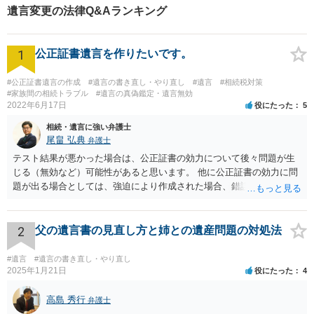
遺言変更の法律Q&Aランキング
1
公正証書遺言を作りたいです。
#公正証書遺言の作成
#遺言の書き直し・やり直し
#遺言
#相続税対策
#家族間の相続トラブル
#遺言の真偽鑑定・遺言無効
2022年6月17日
役にたった
5
相続・遺言に強い弁護士
尾畠 弘典
弁護士
テスト結果が悪かった場合は、公正証書の効力について後々問題が生
じる（無効など）可能性があると思います。 他に公正証書の効力に問
題が出る場合としては、強迫により作成された場合、錯誤（勘違い）
の場合などがあります。 遺言の対象となる財産の多寡などにもよりま
すが、弁護士に作成を依頼する場合は、１０～数十万円程度になるケ
ースが多いと思います。 報酬体系は、弁護士ごとに異なりますので一
2
父の遺言書の見直し方と姉との遺産問題の対処法
律の基準はありません。
#遺言
#遺言の書き直し・やり直し
2025年1月21日
役にたった
4
高島 秀行
弁護士