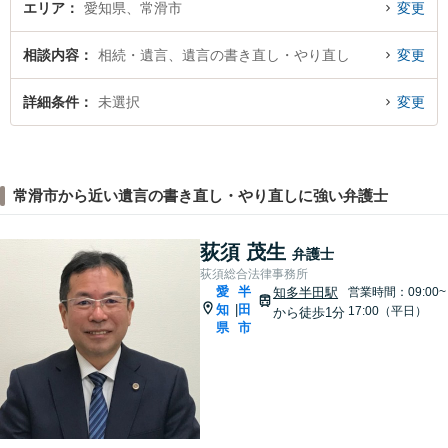
エリア
愛知県、常滑市
変更
相談内容
相続・遺言、遺言の書き直し・やり直し
変更
詳細条件
未選択
変更
常滑市から近い遺言の書き直し・やり直しに強い弁護士
荻須 茂生
弁護士
荻須総合法律事務所
愛
半
知多半田駅
営業時間：09:00~
知
田
|
17:00（平日）
から徒歩1分
県
市