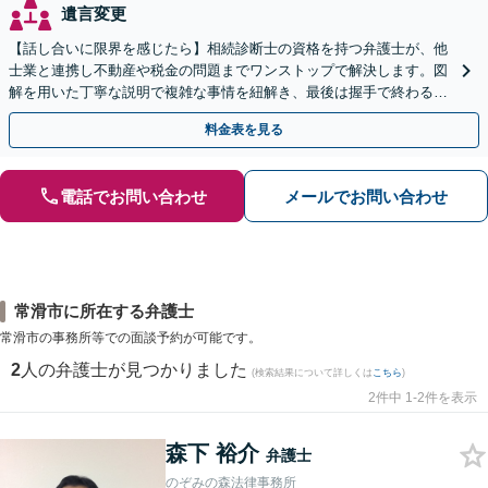
遺言変更
【話し合いに限界を感じたら】相続診断士の資格を持つ弁護士が、他
士業と連携し不動産や税金の問題までワンストップで解決します。図
解を用いた丁寧な説明で複雑な事情を紐解き、最後は握手で終わる円
満な解決へ導きます。【東海エリア・神奈川県対応】
料金表を見る
電話でお問い合わせ
メールでお問い合わせ
常滑市に所在する弁護士
常滑市の事務所等での面談予約が可能です。
2
人の弁護士が見つかりました
(検索結果について詳しくは
こちら
)
2件中 1-2件を表示
森下 裕介
弁護士
のぞみの森法律事務所