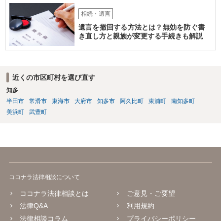
相続・遺言
遺言を撤回する方法とは？無効を防ぐ書
き直し方と親族が変更する手続きも解説
近くの市区町村を選び直す
知多
半田市
常滑市
東海市
大府市
知多市
阿久比町
東浦町
南知多町
美浜町
武豊町
ココナラ法律相談について
ココナラ法律相談とは
ご意見・ご要望
法律Q&A
利用規約
法律相談コラム
プライバシーポリシー