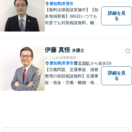
愛知県
常滑市
|
【無料法律面談実施中】【知
詳細を見
多地域密着】365日いつでも
る
何度でも対面相談無料。離
婚・相続・交通事故・借金問
題等、お気軽にご相談くださ
い。
伊藤 真悟
弁護士
とこなめ法律事務所
愛知県
常滑市
常滑駅
から徒歩2分
|
【労働問題、交通事故、債務
詳細を見
整理の初回相談無料】交通事
る
故・借金・労働・離婚・相続
問題が得意です。愛知県常滑
市、東海市、知多市、半田
市、大府市、武豊町、阿久比
町、東浦町、美浜町、南知多
町などでお困りの方がいまし
たらすぐにご相談ください。