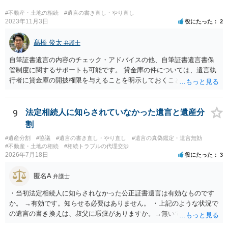
#不動産・土地の相続
#遺言の書き直し・やり直し
2023年11月3日
役にたった
2
髙橋 俊太
弁護士
自筆証書遺言の内容のチェック・アドバイスの他、自筆証書遺言書保
管制度に関するサポートも可能です。 貸金庫の件については、遺言執
行者に貸金庫の開披権限を与えることを明示しておくことでクリアで
きます。
9
法定相続人に知らされていなかった遺言と遺産分
割
#遺産分割
#協議
#遺言の書き直し・やり直し
#遺言の真偽鑑定・遺言無効
#不動産・土地の相続
#相続トラブルの代理交渉
2026年7月18日
役にたった
3
匿名A
弁護士
・当初法定相続人に知らされなかった公正証書遺言は有効なものです
か。 →有効です。知らせる必要はありません。 ・上記のような状況で
の遺言の書き換えは、叔父に瑕疵がありますか。→無いです。 ・分割
する場合の比率は、現状で、客観的に見てどの程度が妥当と考えられ