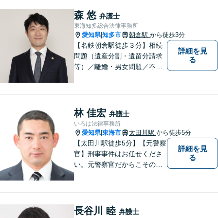
小企業診断士の資格を持つ弁
護士が、事業経営を強力サポ
森 悠
弁護士
ートいたします！【ネット予
東海知多総合法律事務所
約可】【駐車場あり】【見積
愛知県
知多市
朝倉駅
から徒歩3分
|
無料】
【名鉄朝倉駅徒歩３分】相続
詳細を見
問題（遺産分割・遺留分請求
る
等）／離婚・男女問題／不動
産問題／交通事故に注力して
います（これらの分野は初回
３０分程度相談無料）。実績
多数。
林 佳宏
弁護士
いろは法律事務所
愛知県
東海市
太田川駅
から徒歩5分
|
【太田川駅徒歩5分】【元警察
詳細を見
官】刑事事件はお任せくださ
る
い。元警察官だからこその視
点で、有利な解決を目指しま
す。粘り強い交渉を行いま
す。相手側の無理難題に屈す
ることはございません。元警
長谷川 睦
弁護士
察官の経験を活かした交通事