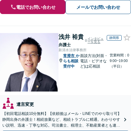
電話でお問い合わせ
メールでお問い合わせ
浅井 裕貴
静岡県
インタビュ
ーを見る
弁護士
新清水法律事務所
営業時間：0
常滑市
か
面談方法(対面・
らも相談
電話・ビデオな
9:00~19:00
受付中
ど)は応相談
（平日）
遺言変更
【初回電話相談10分無料】【依頼後はメール・LINEでのやり取り可】
静岡出身の弁護士！相続放棄など、相続トラブルに精通。わかりやす
い説明、迅速・丁寧な対応。司法書士、税理士、不動産業者とも連携