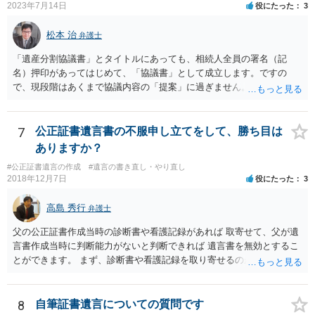
2023年7月14日
役にたった
3
松本 治
弁護士
「遺産分割協議書」とタイトルにあっても、相続人全員の署名（記
名）押印があってはじめて、「協議書」として成立します。ですの
で、現段階はあくまで協議内容の「提案」に過ぎません。 納得がいか
なければ、署名（記名）押印を拒むことです。１人でも拒むと協議不
成立となります。その場合、成立させたい相続人が、家庭裁判所に遺
産分割調停を申し立てなければなりません。 なお、弁護士の送付状
7
公正証書遺言書の不服申し立てをして、勝ち目は
は、通常、相続人全員分の（本件であれば４通の）「遺産分割協議
ありますか？
書」を作成するところ、１通だけの作成にとどめる理由が書かれてい
#公正証書遺言の作成
#遺言の書き直し・やり直し
るものです。
2018年12月7日
役にたった
3
高島 秀行
弁護士
父の公正証書作成当時の診断書や看護記録があれば 取寄せて、父が遺
言書作成当時に判断能力がないと判断できれば 遺言書を無効とするこ
とができます。 まず、診断書や看護記録を取り寄せるのが重要となり
ます。 ご自分で取り寄せるか、弁護士に取り寄せてもらうかしたらよ
いと思います。
8
自筆証書遺言についての質問です