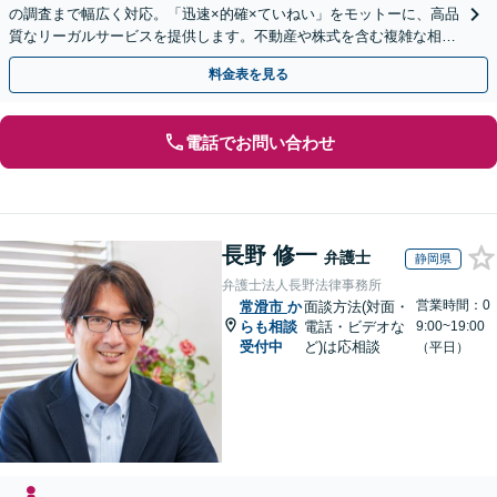
の調査まで幅広く対応。「迅速×的確×ていねい」をモットーに、高品
質なリーガルサービスを提供します。不動産や株式を含む複雑な相続
もお任せください【休日・夜間対応OK】
料金表を見る
電話でお問い合わせ
長野 修一
弁護士
静岡県
弁護士法人長野法律事務所
営業時間：0
常滑市
か
面談方法(対面・
らも相談
電話・ビデオな
9:00~19:00
受付中
ど)は応相談
（平日）