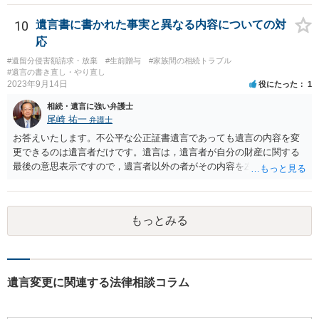
ますか。 →本人が自由に決められますので、どこが妥当とは言えない
です。客観的な基準もありません。 ・できれば穏やかに、分割を拒否
10
遺言書に書かれた事実と異なる内容についての対
することはできますか。 →分割を拒否するということは、遺産はいら
応
ないということでしょうか。遺言で、受取を指定されててもいらない
#遺留分侵害額請求・放棄
#生前贈与
#家族間の相続トラブル
と拒否することはできます。理由を説明する必要はありません。
#遺言の書き直し・やり直し
2023年9月14日
役にたった
1
相続・遺言に強い弁護士
尾崎 祐一
弁護士
お答えいたします。不公平な公正証書遺言であっても遺言の内容を変
更できるのは遺言者だけです。遺言は，遺言者が自分の財産に関する
最後の意思表示ですので，遺言者以外の者がその内容を左右させるこ
とはできません。たとえ間違っていても誰かがその内容を変更するこ
とはできないのです。
もっとみる
遺言変更に関連する法律相談コラム