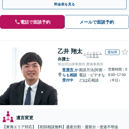
し、遺産相続をトータルサポート【完全個室相談】
料金表を見る
電話で面談予約
メールで面談予約
乙井 翔太
愛知県
インタビュ
ーを見る
弁護士
旭合同法律事務所 豊橋事務所
営業時間：0
常滑市
か
面談方法(対面・
らも相談
電話・ビデオな
9:00~17:00
受付中
ど)は応相談
（平日）
遺言変更
【東海エリア対応】【初回相談無料】遺産分割・遺留分・使途不明金