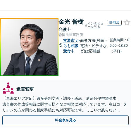
金光 誉樹
静岡県
インタビュ
ーを見る
弁護士
静岡法律事務所
営業時間：0
常滑市
か
面談方法(対面・
らも相談
電話・ビデオな
9:00~18:30
受付中
ど)は応相談
（平日）
遺言変更
【東海エリア対応】遺産分割交渉・調停・訴訟、遺留分侵害額請求、
遺言書の作成等相続に関する様々なご相談に対応しています。在日コ
リアンの方が関わる相続手続にも対応可能です。しこりの残らない解
決を特に意識しています。
料金表を見る