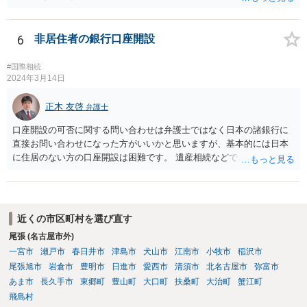
推察します。 ただ、日本の法律上、何か相手に責任を追及するのであ
れば、相手方の行為に対して、故意や過失がなければ、法的責任を追
及することは難しいところです。 本件の場合、大学側が仕組んで、あ
6
非居住者の銀行口座開設
なたにわざと死体を見せるために画策したというような事情があれば
ともかく、何も知らず、単に授業に来なかった教員の様子を見てきて
#国際相続
くれと指示する行為に、何か大学側の落ち度があったとまでの認定は
2024年3月14日
難しいように思われます。 そうなると、大学側で、第一発見者になっ
てしまったあなたに対して、『法的に』ケア等を強制することができ
正木 友啓
弁護士
ない可能性が高く、その場合、大学側やそこのスタッフ等から対応を
口座開設の可否に関する問い合わせは弁護士ではなく日本の諸銀行に
拒否されたということへの責任追及も、難しいことになると思われま
直接お問い合わせになった方がいいかと思いますが、基本的には日本
す。 （義務もないことを拒否したことに責任追及することは、相手方
に住居のない方の口座開設は困難です。 遺産相続などでお金を受け取
に事実上行動を義務付けるのと同じことになってしまいます） 詳細な
る必要がある場合は、海外送金サービスを用いて海外の口座に振込ん
事実関係等についての聞き取りを経ていないので何とも言えないとこ
でもらうのが通常です。
ろはありますが、 後は、一連の経緯の中で、現地法で裁判管轄が認め
られ、損害賠償等出来る余地がないかを現地の弁護士事務所に相談さ
れるのも方法かと思います。
近くの市区町村を選び直す
尾張 (名古屋市外)
一宮市
瀬戸市
春日井市
津島市
犬山市
江南市
小牧市
稲沢市
尾張旭市
岩倉市
豊明市
日進市
愛西市
清須市
北名古屋市
弥富市
あま市
長久手市
東郷町
豊山町
大口町
扶桑町
大治町
蟹江町
飛島村