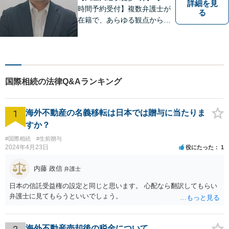
詳細を見
時間予約受付】複数弁護士が
る
在籍で、あらゆる観点から丁
寧にサポート。他士業連携で
スムーズな手続きが叶いま
す。法律問題でお困りの方
は、一度ご相談ください。
【当日・休日・夜間相談可】
国際相続の法律Q&Aランキング
1
海外不動産の名義移転は日本では贈与に当たりま
すか？
#国際相続
#生前贈与
2024年4月23日
役にたった
1
内藤 政信
弁護士
日本の信託受益権の設定と同じと思います。 心配なら翻訳してもらい
弁護士に見てもらうといいでしょう。
海外不動産売却後の税金について