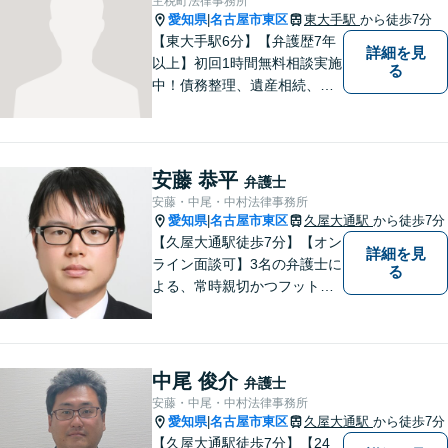
主税町法律事務所
みの方はどうぞお気軽にご相
愛知県
名古屋市東区
東大手駅
から徒歩7分
|
談ください。
【東大手駅6分】【弁護歴7年
詳細を見
以上】初回1時間無料相談実施
る
中！債務整理、遺産相続、離
婚分野で実績多数の弁護士。
地域の皆様に寄り添い、明る
い未来を目指し尽力します。
まずはお気軽にご相談くださ
安藤 恭平
弁護士
い！【駐車場近く】
安藤・中尾・中村法律事務所
愛知県
名古屋市東区
久屋大通駅
から徒歩7分
|
【久屋大通駅徒歩7分】【オン
詳細を見
ライン面談可】3名の弁護士に
る
よる、常時親切かつフットワ
ークの軽い対応をいたしま
す。借金・相続・インターネ
ット問題はお任せください。
隣接士業や不動産会社との緊
中尾 俊介
弁護士
密な連携を実現！【初回相談
安藤・中尾・中村法律事務所
無料】
愛知県
名古屋市東区
久屋大通駅
から徒歩7分
|
【久屋大通駅徒歩7分】【24