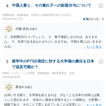
4
中国人妻と、その連れ子への財産分与について
#国際結婚
#国際相続
#外国人の家族問題を抱える日本人
2018年9月17日
役にたった
1
内藤 政信
弁護士
１、生前贈与がいいでしょう。 ２、養子縁組しなければ、ありませ
ん。 ３、兄弟であるあなたがたにいきますね。 中国人妻にはいきませ
んね。
5
留学中のPTSD発症に対する大学側の責任を日本
で追及可能か？
#学校トラブル・いじめ問題
#国際相続
#教育委員会・学校
2024年8月9日
匿名A
弁護士
お伺いする限り、大学側を訴えるのは、少なくとも日本の法律上は難
しいと思われます。 先生のご遺体を直視するという経験は、大変重い
経験であり、そのことで苦しまれていることは非常にお辛い状況だと