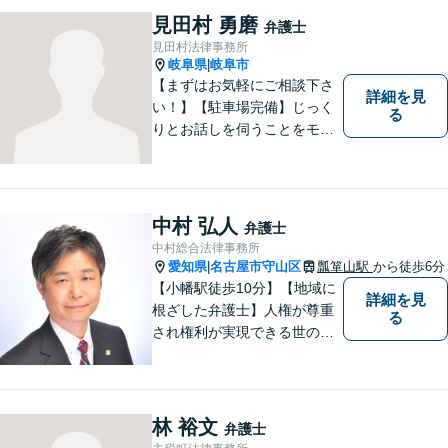
一緒に見つけていきます。
見田村 勇磨
弁護士
【丁寧なヒアリング】【地域
見田村法律事務所
密着型の法律事務所】
岐阜県
岐阜市
|
【まずはお気軽にご相談下さ
詳細を見
い！】【駐車場完備】じっく
る
りとお話しを伺うことをモッ
トーにしております。
中村 弘人
弁護士
中村総合法律事務所
愛知県
名古屋市守山区
瓢箪山駅
から徒歩6分
|
【小幡駅徒歩10分】【地域に
詳細を見
根ざした弁護士】人権が尊重
る
され権利が実現できる世の中
を作っていけたらと考えてい
ます。刑事事件／借金問題／
離婚問題／労働問題／交通事
故など、幅広く対応可能。
林 裕文
弁護士
【夜間／休日対応可能】お悩