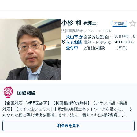
小杉 和
弁護士
京都府
法律事務所オフィス・エトワレ
営業時間：0
犬山市
か
面談方法(対面・
らも相談
電話・ビデオな
9:00~18:00
受付中
ど)は応相談
（平日）
国際相続
【全国対応｜WEB面談可】【初回相談60分無料】【フランス語・英語
対応】【スイス法ジュリスト】欧州の弁護士ネットワークを活かし、
あなたが真に望む解決を目指します！法人・個人ともに相談多数。細
やかな連絡と粘り強い交渉を徹底【休日・夜間相談可】
料金表を見る