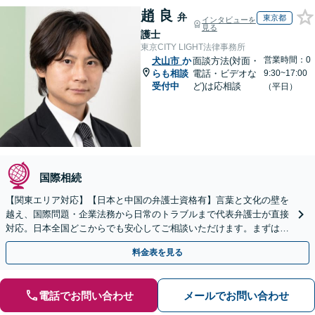
趙 良
弁
東京都
インタビューを
見る
護士
東京CITY LIGHT法律事務所
営業時間：0
犬山市
か
面談方法(対面・
らも相談
電話・ビデオな
9:30~17:00
受付中
ど)は応相談
（平日）
国際相続
【関東エリア対応】【日本と中国の弁護士資格有】言葉と文化の壁を
越え、国際問題・企業法務から日常のトラブルまで代表弁護士が直接
対応。日本全国どこからでも安心してご相談いただけます。まずは一
歩を踏み出してみませんか。【初回相談無料】
料金表を見る
電話でお問い合わせ
メールでお問い合わせ