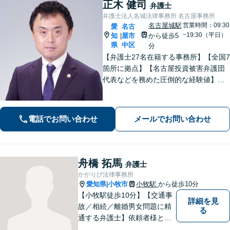
正木 健司
弁護士
弁護士法人名城法律事務所 名古屋事務所
名古屋城駅
営業時間：09:30
愛
名古
~19:30（平日）
知
屋市
から徒歩5
|
県
中区
分
【弁護士27名在籍する事務所】【全国7
箇所に拠点】【名古屋投資被害弁護団
代表などを務めた圧倒的な経験値】投
資トラブル、債権回収（目安：被害額
や債権額150万円以上）のご相談はお任
せください【初回相談無料】【メディ
電話でお問い合わせ
メールでお問い合わせ
ア出演やセミナー講演多数】
舟橋 拓馬
弁護士
かがりび法律事務所
愛知県
小牧市
小牧駅
から徒歩10分
|
【小牧駅徒歩10分】【交通事
詳細を見
故／相続／離婚男女問題に精
る
通する弁護士】依頼者様との
コミュニケーションを大切に