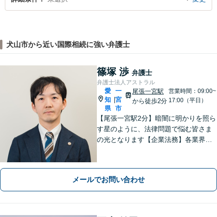
犬山市から近い国際相続に強い弁護士
篠塚 渉
弁護士
弁護士法人アストラル
愛
一
尾張一宮駅
営業時間：09:00~
知
宮
|
17:00（平日）
から徒歩2分
県
市
【尾張一宮駅2分】暗闇に明かりを照ら
す星のように、法律問題で悩む皆さま
の光となります【企業法務】各業界特
有の事情にも配慮し、最適なアドバイ
スを【離婚問題】女性弁護士在籍／証
拠収集・協議前〜紛争段階、どのフェ
メールでお問い合わせ
ーズにも対応【完全個室】