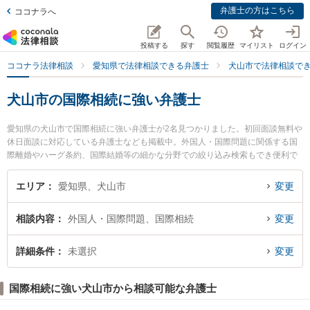
弁護士の方はこちら
ココナラへ
投稿する
探す
閲覧履歴
マイリスト
ログイン
ココナラ法律相談
愛知県で法律相談できる弁護士
犬山市で法律相談で
犬山市の国際相続に強い弁護士
愛知県の犬山市で国際相続に強い弁護士が2名見つかりました。初回面談無料や
休日面談に対応している弁護士なども掲載中。外国人・国際問題に関係する国
際離婚やハーグ条約、国際結婚等の細かな分野での絞り込み検索もでき便利で
す。特に弁護士法人髙橋法律事務所の高橋 亮弁護士や安田法律事務所の安田 庄
一郎弁護士のプロフィール情報や弁護士費用、強みなどが注目されています。
エリア
愛知県、犬山市
変更
『犬山市で土日や夜間に発生した国際相続のトラブルを今すぐに弁護士に相談
したい』『国際相続のトラブル解決の実績豊富な近くの弁護士を検索したい』
相談内容
外国人・国際問題、国際相続
変更
『初回相談無料で国際相続を法律相談できる犬山市内の弁護士に相談予約した
い』などでお困りの相談者さんにおすすめです。
詳細条件
未選択
変更
国際相続に強い犬山市から相談可能な弁護士