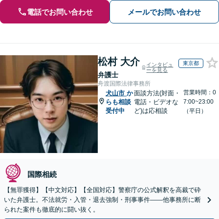
電話でお問い合わせ
メールでお問い合わせ
松村 大介
東京都
インタビュ
ーを見る
弁護士
舟渡国際法律事務所
営業時間：0
犬山市
か
面談方法(対面・
らも相談
電話・ビデオな
7:00~23:00
受付中
ど)は応相談
（平日）
国際相続
【無罪獲得】【中文対応】【全国対応】警察庁の公式解釈を高裁で砕
いた弁護士。不法就労・入管・退去強制・刑事事件——他事務所に断
られた案件も徹底的に闘い抜く。