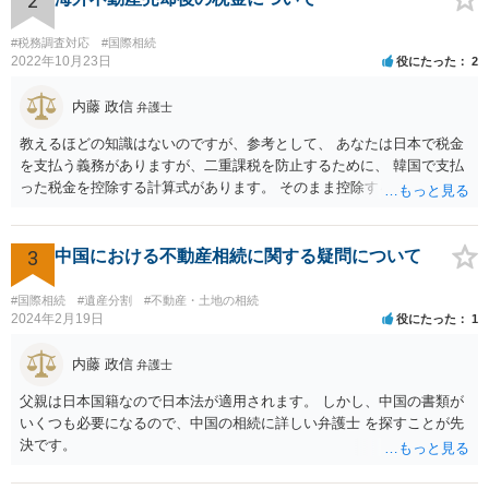
2
#税務調査対応
#国際相続
2022年10月23日
役にたった
2
内藤 政信
弁護士
教えるほどの知識はないのですが、参考として、 あなたは日本で税金
を支払う義務がありますが、二重課税を防止するために、 韓国で支払
った税金を控除する計算式があります。 そのまま控除するわけではな
いので、複雑ですが、匿名電話での税務相談、 や直接区の無料税務相
談にいかれて、確定申告時の知識を習得されるといい でしょう。
3
中国における不動産相続に関する疑問について
#国際相続
#遺産分割
#不動産・土地の相続
2024年2月19日
役にたった
1
内藤 政信
弁護士
父親は日本国籍なので日本法が適用されます。 しかし、中国の書類が
いくつも必要になるので、中国の相続に詳しい弁護士 を探すことが先
決です。