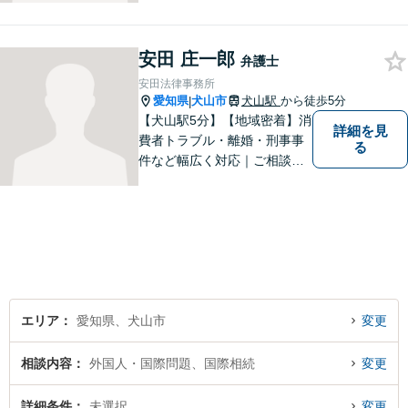
／企業法務／ネット問題／労
働問題など、幅広いトラブル
安田 庄一郎
に対応します。【初回相談無
弁護士
料】法律トラブルでお悩みの
安田法律事務所
方は、お気軽にご相談くださ
愛知県
犬山市
犬山駅
から徒歩5分
|
い。
【犬山駅5分】【地域密着】消
詳細を見
費者トラブル・離婚・刑事事
る
件など幅広く対応｜ご相談者
のお話を丁寧に伺い、一人ひ
とりに合った最適な解決方法
をご提案します【事前予約で
休日・時間外対応可】
エリア
愛知県、犬山市
変更
相談内容
外国人・国際問題、国際相続
変更
詳細条件
未選択
変更