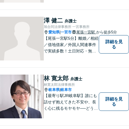
し、本質的な解決を目指しま
す。堅苦しくない雰囲気で、
分かりやすい説明を心がけま
澤 健二
弁護士
す。お気軽にご相談くださ
旭合同法律事務所 一宮事務所
い！
愛知県
一宮市
尾張一宮駅
から徒歩5分
|
【尾張一宮駅5分】離婚／相続
詳細を見
／借地借家／外国人関連事件
る
で実績多数！土日対応・無料
電話相談◎皆様の抱える問題
の背景を理解し、最適な解決
方法をご提案・実行いたしま
す。お気軽にご相談を！【著
林 寛太郎
弁護士
書多数】【法テラス可】
林寛太郎法律事務所
岐阜県
岐阜市
|
【最寄り駅JR岐阜駅】誰にも
詳細を見
話せず抱えてきた不安や、長
る
く心に残るモヤモヤ──どうぞ
安心してお聞かせください。
あなたの想いに丁寧に寄り添
いながら、これからの一歩を