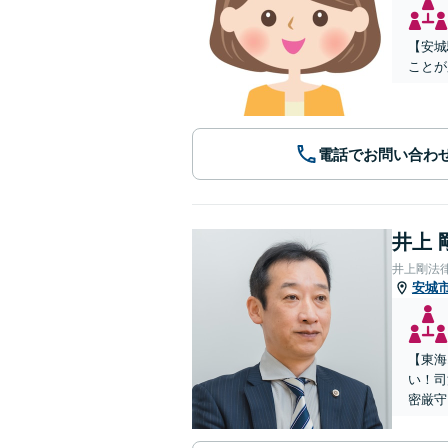
【安城
ことが
電話でお問い合わ
井上 
井上剛法
安城
【東海
い！司
密厳守