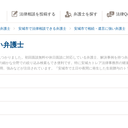
法律相談を投稿する
弁護士を探す
法律Q
弁護士
安城市で法律相談できる弁護士
安城市で相続・遺言に強い弁護士
い弁護士
見つかりました。初回面談無料や休日面談に対応している弁護士、解決事例を持つ
の細かな分野での絞り込み検索もでき便利です。特に安城カトレア法律事務所の猪瀬
費用、強みなどが注目されています。『安城市で土日や夜間に発生した生前贈与のト
を検索したい』『初回相談無料で生前贈与を法律相談できる安城市内の弁護士に相