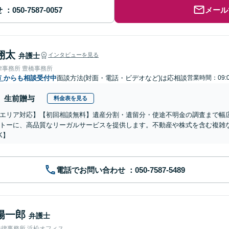
せ
メール
翔太
弁護士
インタビューを見る
律事務所 豊橋事務所
市
からも相談受付中
面談方法(対面・電話・ビデオなど)は応相談
営業時間：09:0
生前贈与
料金表を見る
エリア対応】【初回相談無料】遺産分割・遺留分・使途不明金の調査まで幅広
トーに、高品質なリーガルサービスを提供します。不動産や株式を含む複雑
K】
電話でお問い合わせ
陽一郎
弁護士
法律事務所 浜松オフィス