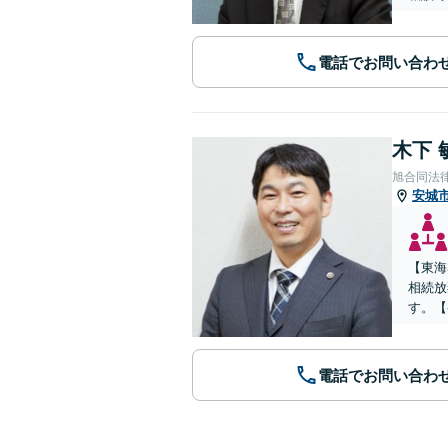
電話でお問い合わ
木下 
旭合同法
安城
【東海
相続放
す。【
電話でお問い合わ