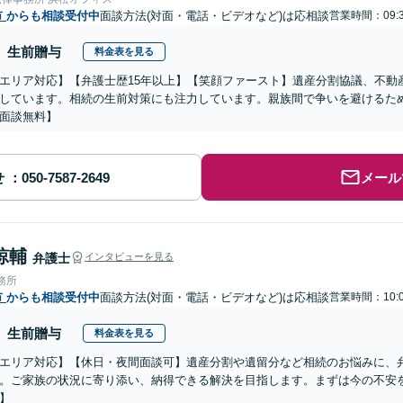
市
からも相談受付中
面談方法(対面・電話・ビデオなど)は応相談
営業時間：09:3
生前贈与
料金表を見る
エリア対応】【弁護士歴15年以上】【笑顔ファースト】遺産分割協議、不動
しています。相続の生前対策にも注力しています。親族間で争いを避けるた
面談無料】
せ
メール
諒輔
弁護士
インタビューを見る
務所
市
からも相談受付中
面談方法(対面・電話・ビデオなど)は応相談
営業時間：10:0
生前贈与
料金表を見る
エリア対応】【休日・夜間面談可】遺産分割や遺留分など相続のお悩みに、
。ご家族の状況に寄り添い、納得できる解決を目指します。まずは今の不安を
】