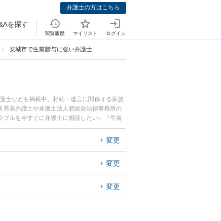
弁護士の方はこちら
&Aを探す
閲覧履歴
マイリスト
ログイン
安城市で生前贈与に強い弁護士
弁護士なども掲載中。相続・遺言に関係する家族
 秀美弁護士や弁護士法人碧総合法律事務所の
ラブルを今すぐに弁護士に相談したい』『生前
談予約したい』などでお困りの相談者さんにおす
変更
変更
変更