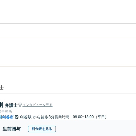
士
剛
弁護士
インタビューを見る
律事務所
県
刈谷市
刈谷駅
から徒歩3分
営業時間：09:00~18:00（平日）
|
生前贈与
料金表を見る