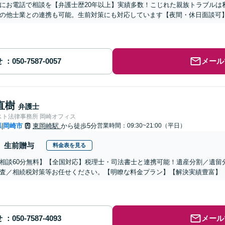
にお電話で相談を【弁護士歴20年以上】実績多数！こじれた親族トラブルは
の他士業との連携も可能。生前対策にも対応しています【夜間・休日面談可
せ
メール
直樹
弁護士
スト法律事務所 岡崎オフィス
県
岡崎市
東岡崎駅
から徒歩5分
営業時間：09:30~21:00（平日）
|
生前贈与
料金表を見る
相談60分無料】【全国対応】税理士・司法書士と連携可能！遺産分割／遺留
査／相続税対策等お任せください。【明瞭な料金プラン】【解決実績豊富】
せ
メール