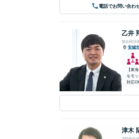
電話でお問い合わ
乙井 
旭合同法
安城
【東海
をモッ
対応O
津木 
JPS総合