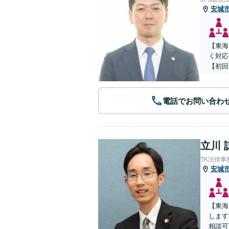
安城
【東海
く対応
【初回
電話でお問い合わ
立川 
TK法律事
安城
【東海
します
相談可