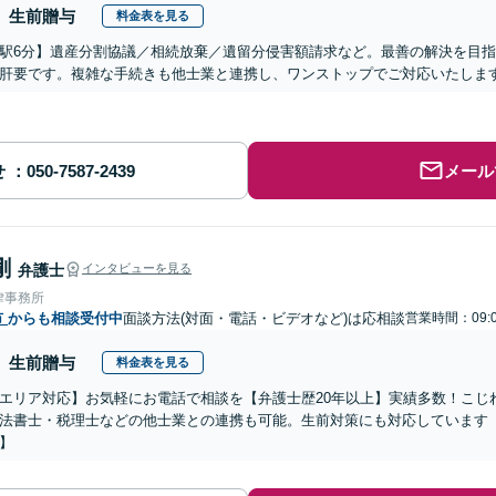
生前贈与
料金表を見る
駅6分】遺産分割協議／相続放棄／遺留分侵害額請求など。最善の解決を目
肝要です。複雑な手続きも他士業と連携し、ワンストップでご対応いたしま
せ
メール
剛
弁護士
インタビューを見る
律事務所
市
からも相談受付中
面談方法(対面・電話・ビデオなど)は応相談
営業時間：09:0
生前贈与
料金表を見る
エリア対応】お気軽にお電話で相談を【弁護士歴20年以上】実績多数！こじ
法書士・税理士などの他士業との連携も可能。生前対策にも対応しています
】