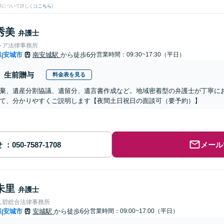
果について詳しくは
こちら
)
秀美
弁護士
レア法律事務所
県
安城市
南安城駅
から徒歩6分
営業時間：09:30~17:30（平日）
|
生前贈与
料金表を見る
棄、遺産分割協議、遺留分、遺言書作成など。地域密着型の弁護士が丁寧に
て、分かりやすくご説明します【夜間土日祝日の面談可（要予約）】
せ
メール
朱里
弁護士
人碧総合法律事務所
県
安城市
安城駅
から徒歩6分
営業時間：09:00~17:00（平日）
|