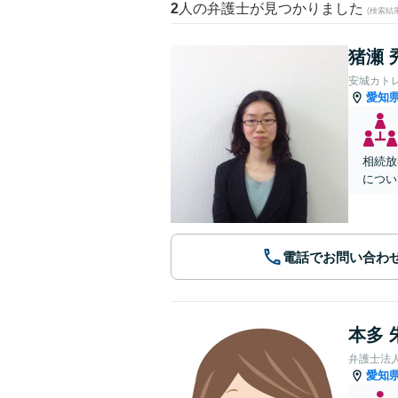
2
人の弁護士が見つかりました
(検索結
猪瀬 
安城カト
愛知
相続放
につい
電話でお問い合わ
本多 
弁護士法
愛知