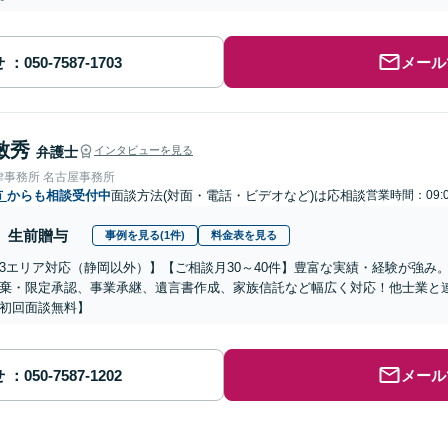
せ
メール
敏秀
弁護士
インタビューを見る
律事務所 名古屋事務所
市
からも相談受付中
面談方法(対面・電話・ビデオなど)は応相談
営業時間：09:0
生前贈与
事例を見る(1件)
料金表を見る
3エリア対応（静岡以外）】【ご相談月30～40件】豊富な実績・経験が強み
棄・限定承認、事業承継、遺言書作成、家族信託など幅広く対応！他士業と
初回面談無料】
せ
メール