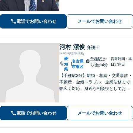
ード重視で早期釈放・不起訴へ。交通
事故は裁判基準で増額。「複雑な問題
に、シンプルな解決を」。初回で費用
電話でお問い合わせ
メールでお問い合わせ
と道筋を明示。
河村 潔俊
弁護士
河村法律事務所
愛
千種駅
か
営業時間：本
名古屋
知
|
日定休日
ら徒歩4分
市東区
県
【千種駅2分】離婚・相続・交通事故・
不動産・金銭トラブル、企業法務まで
幅広く対応。身近な相談役としてお悩
みをじっくり伺い、わかりやすくご説
明します。平穏な日常を取り戻すた
め、まずは気軽にご相談ください。
電話でお問い合わせ
メールでお問い合わせ
【土日祝対応可、夜間対応可】【オン
ライン対応可】