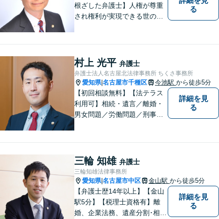
詳細を見
根ざした弁護士】人権が尊重
る
され権利が実現できる世の中
を作っていけたらと考えてい
ます。刑事事件／借金問題／
離婚問題／労働問題／交通事
故など、幅広く対応可能。
村上 光平
弁護士
【夜間／休日対応可能】お悩
弁護士法人名古屋北法律事務所 ちくさ事務所
みの方はどうぞお気軽にご相
愛知県
名古屋市千種区
今池駅
から徒歩5分
|
談ください。
【初回相談無料】【法テラス
詳細を見
利用可】相続・遺言／離婚・
る
男女問題／労働問題／刑事事
件／借金問題に注力！依頼者
さまのお悩みに寄り添った、
質の高いリーガルサービスを
ご提供。小さなお困り事でも
三輪 知雄
弁護士
構いません【夜間・休日面
三輪知雄法律事務所
談】【完全個室】【今池駅3
愛知県
名古屋市中区
金山駅
から徒歩5分
|
分】
【弁護士歴14年以上】【金山
詳細を見
駅5分】【税理士資格有】離
る
婚、企業法務、遺産分割･相続