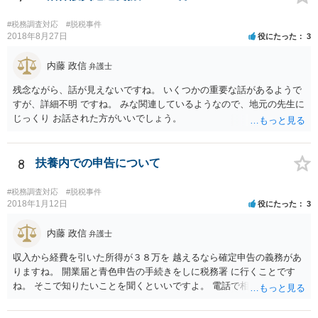
#税務調査対応
#脱税事件
2018年8月27日
役にたった
3
内藤 政信
弁護士
残念ながら、話が見えないですね。 いくつかの重要な話があるようで
すが、詳細不明 ですね。 みな関連しているようなので、地元の先生に
じっくり お話された方がいいでしょう。
8
扶養内での申告について
#税務調査対応
#脱税事件
2018年1月12日
役にたった
3
内藤 政信
弁護士
収入から経費を引いた所得が３８万を 越えるなら確定申告の義務があ
りますね。 開業届と青色申告の手続きをしに税務署 に行くことです
ね。 そこで知りたいことを聞くといいですよ。 電話で相談にいくこと
を伝えてからいくと いいでしょう。