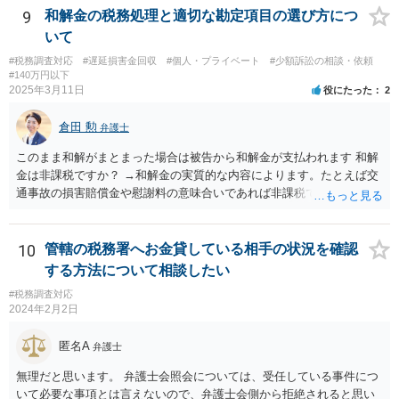
9
和解金の税務処理と適切な勘定項目の選び方につ
いて
#税務調査対応
#遅延損害金回収
#個人・プライベート
#少額訴訟の相談・依頼
#140万円以下
2025年3月11日
役にたった
2
倉田 勲
弁護士
このまま和解がまとまった場合は被告から和解金が支払われます 和解
金は非課税ですか？ →和解金の実質的な内容によります。たとえば交
通事故の損害賠償金や慰謝料の意味合いであれば非課税ですが、残業
代であれば所得税の課税対象となります。 なおお尋ねのご質問は税務
会計の話であり、弁護士では専門外になります。 税務会計の専門家は
税理士又は会計士になりますので、正確なところは税理士などにご相
10
管轄の税務署へお金貸している相手の状況を確認
談ください。
する方法について相談したい
#税務調査対応
2024年2月2日
匿名A
弁護士
無理だと思います。 弁護士会照会については、受任している事件につ
いて必要な事項とは言えないので、弁護士会側から拒絶されると思い