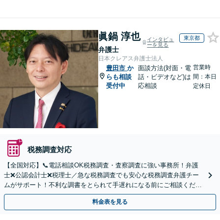
眞鍋 淳也
東京都
インタビュ
ーを見る
弁護士
日本クレアス弁護士法人
営業時
豊田市
か
面談方法(対面・電
らも相談
話・ビデオなど)は
間：本日
受付中
応相談
定休日
税務調査対応
【全国対応】📞電話相談OK税務調査・査察調査に強い事務所！弁護
士❌公認会計士❌税理士／急な税務調査でも安心な税務調査弁護チー
ムがサポート！不利な調書をとられて手遅れになる前にご相談くださ
い。
料金表を見る