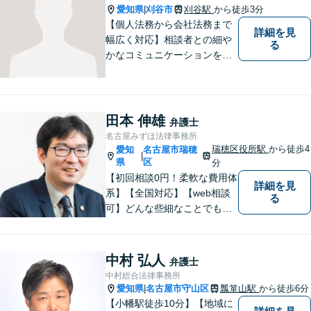
愛知県
刈谷市
刈谷駅
から徒歩3分
|
【個人法務から会社法務まで
詳細を見
幅広く対応】相談者との細や
る
かなコミュニケーションを大
切にし、親切・丁寧で分かり
やすい説明を心がけておりま
す。法律問題でお困りでした
ら、お早めにご相談くださ
田本 伸雄
弁護士
い。【JR在来線「刈谷駅」4
名古屋みずほ法律事務所
分】【駐車場あり】
瑞穂区役所駅
から徒歩4
愛知
名古屋市瑞穂
|
県
区
分
【初回相談0円！柔軟な費用体
詳細を見
系】【全国対応】【web相談
る
可】どんな些細なことでもお
気軽にご相談ください。イン
ターネット／削除請求や開示
請求、利用規約などのトラブ
中村 弘人
弁護士
ルはお任せ！相続／感情面の
中村総合法律事務所
納得感を重視します。
愛知県
名古屋市守山区
瓢箪山駅
から徒歩6分
|
【小幡駅徒歩10分】【地域に