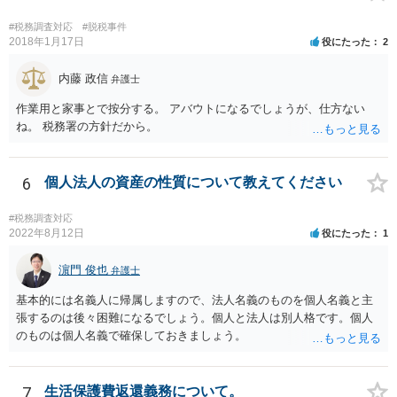
#税務調査対応
#脱税事件
2018年1月17日
役にたった
2
内藤 政信
弁護士
作業用と家事とで按分する。 アバウトになるでしょうが、仕方ない
ね。 税務署の方針だから。
6
個人法人の資産の性質について教えてください
#税務調査対応
2022年8月12日
役にたった
1
濵門 俊也
弁護士
基本的には名義人に帰属しますので、法人名義のものを個人名義と主
張するのは後々困難になるでしょう。個人と法人は別人格です。個人
のものは個人名義で確保しておきましょう。
7
生活保護費返還義務について。