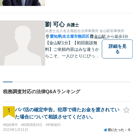
税、立ち退き、税務調査対応
OK！税理士資格を持つ弁護士
が法律・税金問題を一括して
解決。【公式LINE】連絡も便
劉 可心
弁護士
利！お気軽にご相談くださ
弁護士法人名古屋総合法律事務所 金山駅前事務所
い！
愛知県
名古屋市熱田区
金山駅
から徒歩1分
|
【金山駅1分】【初回面談無
詳細を見
料】ご依頼内容はみな違うか
る
らこそ、一人ひとりにぴった
りの解決を大切にしていま
す。 あなたにとって一番良い
結果を一緒に目指してまいり
ます。誰にも話せず抱えてき
た不安を、どうぞお聞かせく
税務調査対応の法律Q&Aランキング
ださい。【電話・WEB相談も
対応可能】
1
パパ活の確定申告。犯罪で得たお金を渡されてい
た場合について相談させてください。
#脱税事件
#税務調査対応
#刑事裁判
2023年1月31日
役にたった
5