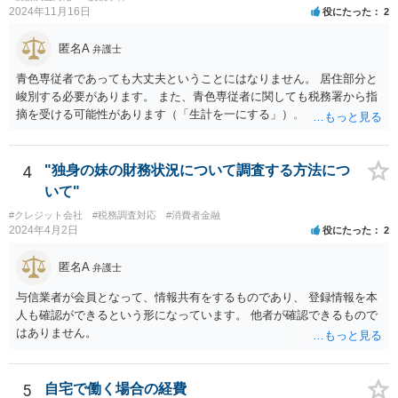
2024年11月16日
役にたった
2
匿名A
弁護士
青色専従者であっても大丈夫ということにはなりません。 居住部分と
峻別する必要があります。 また、青色専従者に関しても税務署から指
摘を受ける可能性があります（「生計を一にする」）。
4
"独身の妹の財務状況について調査する方法につ
いて"
#クレジット会社
#税務調査対応
#消費者金融
2024年4月2日
役にたった
2
匿名A
弁護士
与信業者が会員となって、情報共有をするものであり、 登録情報を本
人も確認ができるという形になっています。 他者が確認できるもので
はありません。
5
自宅で働く場合の経費