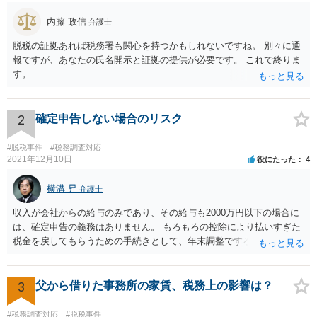
内藤 政信
弁護士
脱税の証拠あれば税務署も関心を持つかもしれないですね。 別々に通
報ですが、あなたの氏名開示と証拠の提供が必要です。 これで終りま
す。
2
確定申告しない場合のリスク
#脱税事件
#税務調査対応
2021年12月10日
役にたった
4
横溝 昇
弁護士
収入が会社からの給与のみであり、その給与も2000万円以下の場合に
は、確定申告の義務はありません。 もろもろの控除により払いすぎた
税金を戻してもらうための手続きとして、年末調整でするのか、確定
申告でするのか、ということになります。 そうではなく、確定申告を
する義務がある場合で確定申告をしなかった場合には、税務署の調査
等があり、本来払うべき税金にプラスして加算税の処分を科される場
3
父から借りた事務所の家賃、税務上の影響は？
合もあります。 高額なものでもない限り単なる無申告だけでは直ちに
逮捕されないとは思います。
#税務調査対応
#脱税事件