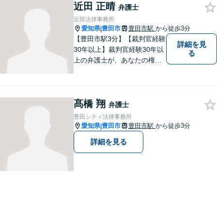
近田 正晴
添い，「この地域」の方々の
弁護士
悩みに対して一緒に解決を目
近田法律事務所
指したいと思います。お待ち
愛知県
豊田市
豊田市駅
から徒歩3分
|
しております。
【豊田市駅3分】【裁判官経験
詳細を見
30年以上】裁判官経験30年以
る
上の弁護士が、あなたの権利
を守り、お悩みを解決いたし
ます。離婚・男女問題、相
続・遺産、交通事故、不動産
髙橋 翔
問題、税務訴訟、行政事件で
弁護士
悩んでいる方はお気軽にご相
豊田シティ法律事務所
談ください。
愛知県
豊田市
豊田市駅
から徒歩3分
|
詳細を見る