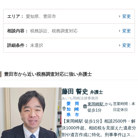
エリア
愛知県、豊田市
変更
相談内容
税務訴訟、税務調査対応
変更
詳細条件
未選択
変更
豊田市から近い税務調査対応に強い弁護士
藤田 誓史
弁護士
あいち岡崎法律事務所
愛
岡
東岡崎駅
から
営業時間：本
知
崎
|
日定休日
徒歩1分
県
市
【東岡崎駅 徒歩1分】相談2500件・解
決1000件超。相続税を見据えた遺産分
割や遺言作成に特化。刑事事件はスピ