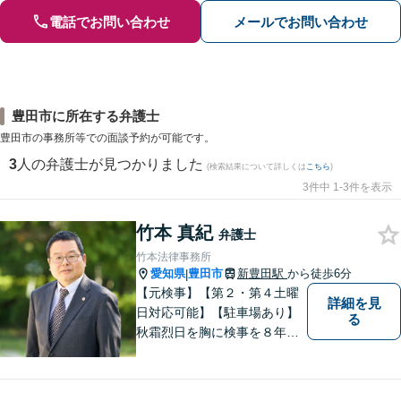
電話でお問い合わせ
メールでお問い合わせ
豊田市に所在する弁護士
豊田市の事務所等での面談予約が可能です。
3
人の弁護士が見つかりました
(検索結果について詳しくは
こちら
)
3件中 1-3件を表示
竹本 真紀
弁護士
竹本法律事務所
愛知県
豊田市
新豊田駅
から徒歩6分
|
【元検事】【第２・第４土曜
詳細を見
日対応可能】【駐車場あり】
る
秋霜烈日を胸に検事を８年，
ひまわりを胸に青森で弁護士
を１８年，そして豊田市に戻
りました。皆様の生活に寄り