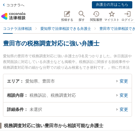
弁護士の方はこちら
ココナラへ
投稿する
探す
閲覧履歴
マイリスト
ログイン
ココナラ法律相談
愛知県で法律相談できる弁護士
豊田市で法律相談で
豊田市の税務調査対応に強い弁護士
愛知県の豊田市で税務調査対応に強い弁護士が3名見つかりました。休日面談や
夜間面談に対応している弁護士なども掲載中。税務訴訟に関係する脱税事件や
税務調査対応等の細かな分野での絞り込み検索もでき便利です。』特に竹本法
律事務所の竹本 真紀弁護士や近田法律事務所の近田 正晴弁護士、豊田シティ法
律事務所の髙橋 翔弁護士のプロフィール情報や弁護士費用、強みなどが注目さ
エリア
愛知県、豊田市
変更
れています。『豊田市で土日や夜間に発生した税務調査対応のトラブルを今す
ぐに弁護士に相談したい』『税務調査対応のトラブル解決の実績豊富な近くの
相談内容
税務訴訟、税務調査対応
変更
弁護士を検索したい』『初回相談無料で税務調査対応を法律相談できる豊田市
内の弁護士に相談予約したい』などでお困りの相談者さんにおすすめです。
詳細条件
未選択
変更
税務調査対応に強い豊田市から相談可能な弁護士