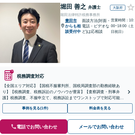
堀田 善之
弁護士
大阪府
堀田法律特許税務事務所
営業時間：10:
豊田市
面談方法(対面・
からも相
電話・ビデオな
00~18:00（土
談受付中
ど)は応相談
日祝日）
税務調査対応
【全国エリア対応】【国税不服審判所、国税局調査部の勤務経験あ
り】【税務調査、税務訴訟のノウハウが豊富】【査察調査・刑事弁
護】税務調査、不服申立て、税務訴訟までワンストップで対応可能！
事業承継にも対応【休日・夜間相談可】
事例を見る(1件)
料金表を見る
電話でお問い合わせ
メールでお問い合わせ