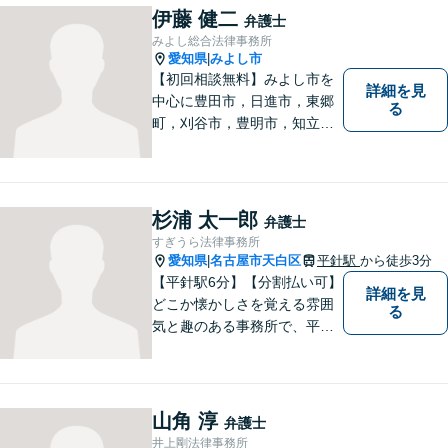
伊藤 健二
弁護士
みよし総合法律事務所
愛知県
みよし市
|
【初回相談無料】みよし市を
詳細を見
中心に豊田市，日進市，東郷
る
町，刈谷市，豊明市，知立市
などの地域に密着した総合法
律事務所です。仕事の「質」
にこだわり，依頼者との「信
頼関係」を大切にしていま
杉浦 太一郎
弁護士
す。
すぎうら法律事務所
愛知県
名古屋市天白区
平針駅
から徒歩3分
|
【平針駅6分】【分割払い可】
詳細を見
どこか懐かしさを覚える雰囲
る
気と趣のある事務所で、平針
に縁とゆかりを持った弁護士
が【相続・不動産・一般民
事・企業法務・税務】といっ
た幅広い対応業務で問題解決
山角 淳
弁護士
に取り組みます。
井上剛法律事務所