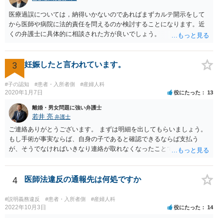
医療過誤については，納得いかないのであればまずカルテ開示をして
から医師や病院に法的責任を問えるのか検討することになります。近
くの弁護士に具体的に相談された方が良いでしょう。
3
妊娠したと言われています。
#子の認知
#患者・入所者側
#産婦人科
2020年1月7日
役にたった
13
離婚・男女問題に強い弁護士
若井 亮
弁護士
ご連絡ありがとうございます。 まずは明細を出してもらいましょう。
もし手術が事実ならば、自身の子であると確認できるならば支払う
が、そうでなければいきなり連絡が取れなくなったことで不信感もあ
るし、自身の子であるか疑問に残る点もあるので、支払えないと回答
してはいかがでしょうか。 代理人となる場合ですが、事務所ごとにま
ちまちです。 弊所の場合、交渉をお受けするとなると20万円くらいが
4
医師法違反の通報先は何処ですか
多いかと思います。
#説明義務違反
#患者・入所者側
#産婦人科
2022年10月3日
役にたった
14