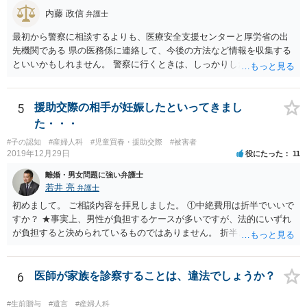
内藤 政信
弁護士
最初から警察に相談するよりも、医療安全支援センターと厚労省の出
先機関である 県の医務係に連絡して、今後の方法など情報を収集する
といいかもしれません。 警察に行くときは、しっかりした被害届ある
いは告発状を作成、持参して、相談に行くといいでしょう。
5
援助交際の相手が妊娠したといってきまし
た・・・
#子の認知
#産婦人科
#児童買春・援助交際
#被害者
2019年12月29日
役にたった
11
離婚・男女問題に強い弁護士
若井 亮
弁護士
初めまして。 ご相談内容を拝見しました。 ①中絶費用は折半でいいで
すか？ ★事実上、男性が負担するケースが多いですが、法的にいずれ
が負担すると決められているものではありません。 折半という考え方
もあるでしょう。 ②避妊しなかったが無理やりしたわけでもない、拒
否するそぶりもなかったので合意の上となるのか？ ★性行為について
の合意があることは特に問題にならないでしょう ③DNA鑑定をして事
6
医師が家族を診察することは、違法でしょうか？
実確認までしたほうがよいのか ★本当に妊娠をしており、こちらの子
であると主張するのであれば、DNA鑑定をするのも一つの選択肢にな
#生前贈与
#遺言
#産婦人科