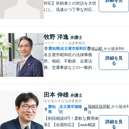
詳細を見
対応】依頼者との対話を大切
る
にし、迅速かつ丁寧な対応を
行っています。交通事故／不
動産／建築紛争／借金問題／
労働問題など幅広いリーガル
サービスを提供。【駐車場完
牧野 洋逸
弁護士
備】
ラウア・ミコト法律事務所
愛知県
名古屋市昭和区
桜山駅
から徒歩8分
|
名古屋市昭和区の法律事務
詳細を見
所。相続、不動産、企業法
る
務、交通事故などの一般的な
法律相談はもちろん、スポー
ツ法務にも積極的に取り組ん
でいます【初回30分相談無
料】【桜山駅より徒歩８分】
田本 伸雄
弁護士
【駐車場あり】【オンライン
名古屋みずほ法律事務所
相談可】
瑞穂区役所駅
から徒歩4
愛知
名古屋市瑞穂
|
県
区
分
【初回相談0円！柔軟な費用体
詳細を見
系】【全国対応】【web相談
る