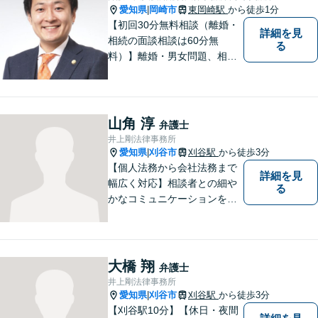
愛知県
岡崎市
東岡崎駅
から徒歩1分
|
【初回30分無料相談（離婚・
詳細を見
相続の面談相談は60分無
る
料）】離婚・男女問題、相
続、労働、顧問契約など幅広
く対応しています。【名鉄東
岡崎駅徒歩1分 提携駐車場あ
り。】【土日対応（要予
山角 淳
弁護士
約）】
井上剛法律事務所
愛知県
刈谷市
刈谷駅
から徒歩3分
|
【個人法務から会社法務まで
詳細を見
幅広く対応】相談者との細や
る
かなコミュニケーションを大
切にし、親切・丁寧で分かり
やすい説明を心がけておりま
す。法律問題でお困りでした
ら、お早めにご相談くださ
大橋 翔
弁護士
い。【JR在来線「刈谷駅」4
井上剛法律事務所
分】【駐車場あり】
愛知県
刈谷市
刈谷駅
から徒歩3分
|
【刈谷駅10分】【休日・夜間