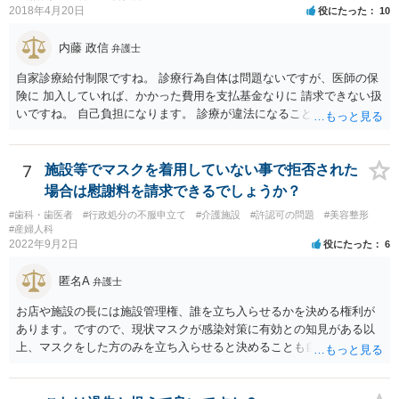
るかと思います ④慰謝料請求されるのか ★慰謝料請求の根拠はないで
2018年4月20日
役にたった
10
しょう。合意に基づく性行為ですから、妊娠や病気などのリスクを受
け入れていると言えます。 当方行為が不法行為などに該当することは
内藤 政信
弁護士
ないかと思います。 相手方が揺さぶりをかけてくるようでしたら、代
自家診療給付制限ですね。 診療行為自体は問題ないですが、医師の保
理人を立てて、事実確認のほか対応の全てを任せてしまうというやり
険に 加入していれば、かかった費用を支払基金なりに 請求できない扱
方もあります。 妊娠をしたという話をベースにしたトラブルも多くあ
いですね。 自己負担になります。 診療が違法になることはないです
るところなので、もし相手方が脅し含みで請求をしてくるようであれ
ね。 違う保険であれば、通常通り請求できますね。
ば、早い段階で代理人を立てて対応されたほうが良いかもしれませ
ん。
7
施設等でマスクを着用していない事で拒否された
場合は慰謝料を請求できるでしょうか？
#歯科・歯医者
#行政処分の不服申立て
#介護施設
#許認可の問題
#美容整形
#産婦人科
2022年9月2日
役にたった
6
匿名A
弁護士
お店や施設の長には施設管理権、誰を立ち入らせるかを決める権利が
あります。ですので、現状マスクが感染対策に有効との知見がある以
上、マスクをした方のみを立ち入らせると決めることも自由であり、
不当な差別には当たらないと考えられます。 これが公衆浴場や旅館業
など公益的な側面のある業種ですと、公衆浴場法など各種業法で定め