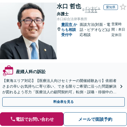
水口 哲也
愛知県
インタビュ
ーを見る
弁護士
水口綜合法律事務所
営業時
豊田市
か
面談方法(対面・電
らも相談
話・ビデオなど)は
間：本日
受付中
応相談
定休日
産婦人科の訴訟
【東海エリア対応】【医療法人向けセミナーの開催経験あり】依頼者
さまの辛いお気持ちに寄り添い、できる限りご希望に沿った問題解決
が図れるよう尽力「医療法人の顧問契約可」転倒・誤嚥・徘徊中の事
故など、介護事故のご相談も対応【休日・夜間相談可】
料金表を見る
電話でお問い合わせ
メールで面談予約