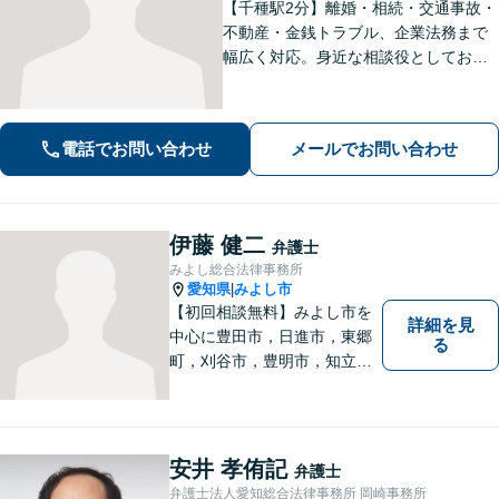
【千種駅2分】離婚・相続・交通事故・
不動産・金銭トラブル、企業法務まで
幅広く対応。身近な相談役としてお悩
みをじっくり伺い、わかりやすくご説
明します。平穏な日常を取り戻すた
め、まずは気軽にご相談ください。
電話でお問い合わせ
メールでお問い合わせ
【土日祝対応可、夜間対応可】【オン
ライン対応可】
伊藤 健二
弁護士
みよし総合法律事務所
愛知県
みよし市
|
【初回相談無料】みよし市を
詳細を見
中心に豊田市，日進市，東郷
る
町，刈谷市，豊明市，知立市
などの地域に密着した総合法
律事務所です。仕事の「質」
にこだわり，依頼者との「信
頼関係」を大切にしていま
安井 孝侑記
弁護士
す。
弁護士法人愛知総合法律事務所 岡崎事務所