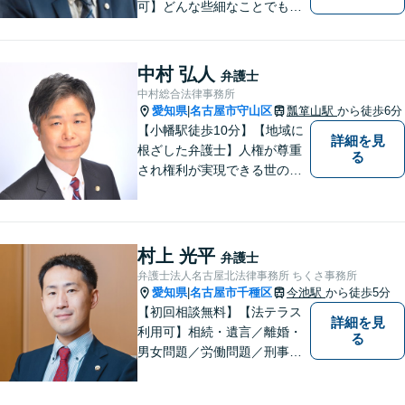
可】どんな些細なことでもお
気軽にご相談ください。イン
ターネット／削除請求や開示
請求、利用規約などのトラブ
中村 弘人
弁護士
ルはお任せ！相続／感情面の
中村総合法律事務所
納得感を重視します。
愛知県
名古屋市守山区
瓢箪山駅
から徒歩6分
|
【小幡駅徒歩10分】【地域に
詳細を見
根ざした弁護士】人権が尊重
る
され権利が実現できる世の中
を作っていけたらと考えてい
ます。刑事事件／借金問題／
離婚問題／労働問題／交通事
故など、幅広く対応可能。
村上 光平
弁護士
【夜間／休日対応可能】お悩
弁護士法人名古屋北法律事務所 ちくさ事務所
みの方はどうぞお気軽にご相
愛知県
名古屋市千種区
今池駅
から徒歩5分
|
談ください。
【初回相談無料】【法テラス
詳細を見
利用可】相続・遺言／離婚・
る
男女問題／労働問題／刑事事
件／借金問題に注力！依頼者
さまのお悩みに寄り添った、