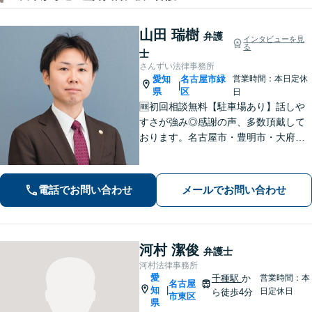
山田 瑞樹
弁護
インタビューを見
る
士
さんずい法律事務所
愛知
名古屋市緑
営業時間：本日定休
|
県
区
日
🆓初回相談無料【駐車場あり】話しや
すさが強み◎感謝の声、多数頂戴して
おります。名古屋市・豊明市・大府
市・東海市から好アクセス。積極的な
コミュニケーションと親身な対応で、
不安を軽減。理想とする解決を目指し
電話でお問い合わせ
メールでお問い合わせ
ます【土曜・夜間面談OK】
河村 潔俊
弁護士
河村法律事務所
愛
千種駅
か
営業時間：本
名古屋
知
|
日定休日
ら徒歩4分
市東区
県