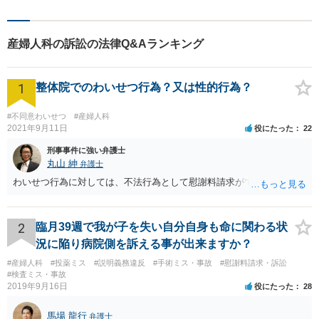
質の高いリーガルサービスを
ご提供。小さなお困り事でも
構いません【夜間・休日面
産婦人科の訴訟の法律Q&Aランキング
談】【完全個室】【今池駅3
分】
1
整体院でのわいせつ行為？又は性的行為？
#不同意わいせつ
#産婦人科
2021年9月11日
役にたった
22
刑事事件に強い弁護士
丸山 紳
弁護士
わいせつ行為に対しては、不法行為として慰謝料請求ができます。
2
臨月39週で我が子を失い自分自身も命に関わる状
況に陥り病院側を訴える事が出来ますか？
#産婦人科
#投薬ミス
#説明義務違反
#手術ミス・事故
#慰謝料請求・訴訟
#検査ミス・事故
2019年9月16日
役にたった
28
馬場 龍行
弁護士