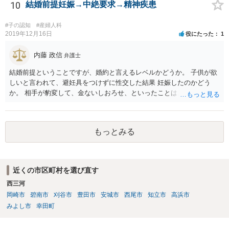
10
結婚前提妊娠→中絶要求→精神疾患
#子の認知
#産婦人科
2019年12月16日
役にたった
1
内藤 政信
弁護士
結婚前提ということですが、婚約と言えるレベルかどうか。 子供が欲
しいと言われて、避妊具をつけずに性交した結果 妊娠したのかどう
か。 相手が豹変して、金ないしおろせ、といったことは、不法 行為に
あたるでしょう。 精神疾患の原因が、相手の豹変と意に添わぬ中絶に
よるも のかどうか、説明付きの診断書が欲しいですね。 慰謝料請求
は、可能でしょう。
もっとみる
近くの市区町村を選び直す
西三河
岡崎市
碧南市
刈谷市
豊田市
安城市
西尾市
知立市
高浜市
みよし市
幸田町