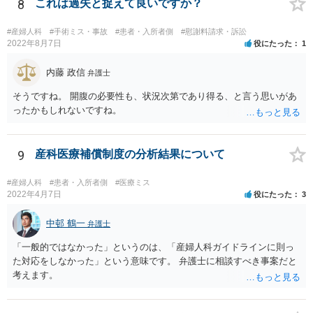
られた理由以外での利用拒否は禁止されていますし、公の施設でもマ
8
これは過失と捉えて良いですか？
スクなしだけでの利用拒否は問題となりえますが、民間のお店に対し
ては慰謝料の請求は認められないと考えられます。
#産婦人科
#手術ミス・事故
#患者・入所者側
#慰謝料請求・訴訟
2022年8月7日
役にたった
1
内藤 政信
弁護士
そうですね。 開腹の必要性も、状況次第であり得る、と言う思いがあ
ったかもしれないですね。
9
産科医療補償制度の分析結果について
#産婦人科
#患者・入所者側
#医療ミス
2022年4月7日
役にたった
3
中邨 鶴一
弁護士
「一般的ではなかった」というのは、「産婦人科ガイドラインに則っ
た対応をしなかった」という意味です。 弁護士に相談すべき事案だと
考えます。