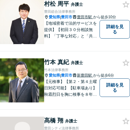
村松 周平
続問題／刑事事件／企業法務
弁護士
など幅広く対応。どうぞお気
豊田総合法律事務所
軽にご相談ください。
愛知県
豊田市
豊田市駅
から徒歩10分
|
【地域密着で法的サービスを
詳細を見
提供】【初回３０分相談無
る
料】「丁寧な対応」と「共
感」を重視しております。
【マチの頼れる法律事務所】
竹本 真紀
弁護士
竹本法律事務所
愛知県
豊田市
新豊田駅
から徒歩6分
|
【元検事】【第２・第４土曜
詳細を見
日対応可能】【駐車場あり】
る
秋霜烈日を胸に検事を８年，
ひまわりを胸に青森で弁護士
を１８年，そして豊田市に戻
りました。皆様の生活に寄り
髙橋 翔
添い，「この地域」の方々の
弁護士
悩みに対して一緒に解決を目
豊田シティ法律事務所