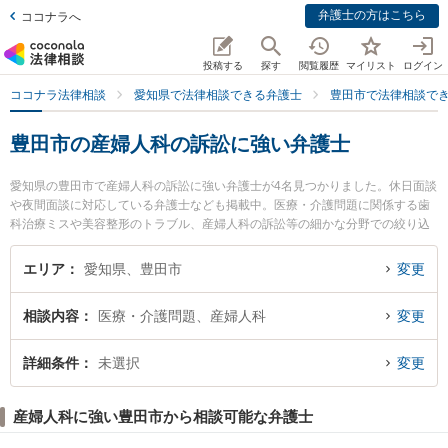
弁護士の方はこちら
ココナラへ
投稿する
探す
閲覧履歴
マイリスト
ログイン
ココナラ法律相談
愛知県で法律相談できる弁護士
豊田市で法律相談で
豊田市の産婦人科の訴訟に強い弁護士
愛知県の豊田市で産婦人科の訴訟に強い弁護士が4名見つかりました。休日面談
や夜間面談に対応している弁護士なども掲載中。医療・介護問題に関係する歯
科治療ミスや美容整形のトラブル、産婦人科の訴訟等の細かな分野での絞り込
み検索もでき便利です。特に豊田シティ法律事務所の米田 聖志弁護士や豊田総
合法律事務所の村松 周平弁護士、竹本法律事務所の竹本 真紀弁護士のプロフィ
エリア
愛知県、豊田市
変更
ール情報や弁護士費用、強みなどが注目されています。『豊田市で土日や夜間
に発生した産婦人科の訴訟のトラブルを今すぐに弁護士に相談したい』『産婦
相談内容
医療・介護問題、産婦人科
変更
人科の訴訟のトラブル解決の実績豊富な近くの弁護士を検索したい』『初回相
談無料で産婦人科の訴訟を法律相談できる豊田市内の弁護士に相談予約した
い』などでお困りの相談者さんにおすすめです。
詳細条件
未選択
変更
産婦人科に強い豊田市から相談可能な弁護士