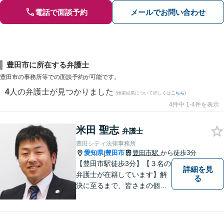
電話で面談予約
メールでお問い合わせ
豊田市に所在する弁護士
豊田市の事務所等での面談予約が可能です。
4
人の弁護士が見つかりました
(検索結果について詳しくは
こちら
)
4件中 1-4件を表示
米田 聖志
弁護士
豊田シティ法律事務所
愛知県
豊田市
豊田市駅
から徒歩3分
|
【豊田市駅徒歩3分】【３名の
詳細を見
弁護士が在籍しています】解
る
決に至るまで、皆さまの個別
の事情に応じた質の高いオー
ダーメイドのサポートをしま
す。借金問題／離婚問題／相