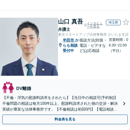
山口 真吾
埼玉県
インタビュ
ーを見る
弁護士
東京スタートアップ法律事務所 さいたま支店
営業時間：0
半田市
か
面談方法(対面・
らも相談
電話・ビデオな
6:30~22:00
受付中
ど)は応相談
（平日）
DV離婚
【不倫・浮気の慰謝料請求をされたら】【当日中の相談可(予約制)】
不倫問題の相談は毎月100件以上、慰謝料請求された側の交渉・解決
実績が豊富な法律事務所です。【不倫相談は初回0円】【電話相談で
ご契約まで対応可/来所不要】
料金表を見る