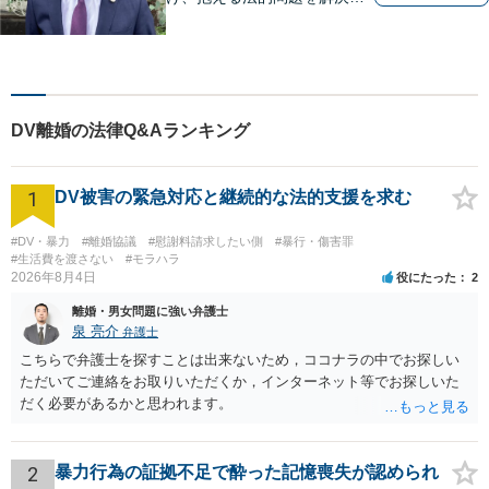
るために全力を尽くします。
どんな困難も共に乗り越え
て、明るい未来へと進みまし
ょう。 地域のみなさまからの
ご相談、お待ちしておりま
DV離婚の法律Q&Aランキング
す。
1
DV被害の緊急対応と継続的な法的支援を求む
#DV・暴力
#離婚協議
#慰謝料請求したい側
#暴行・傷害罪
#生活費を渡さない
#モラハラ
2026年8月4日
役にたった
2
離婚・男女問題に強い弁護士
泉 亮介
弁護士
こちらで弁護士を探すことは出来ないため，ココナラの中でお探しい
ただいてご連絡をお取りいただくか，インターネット等でお探しいた
だく必要があるかと思われます。
2
暴力行為の証拠不足で酔った記憶喪失が認められ