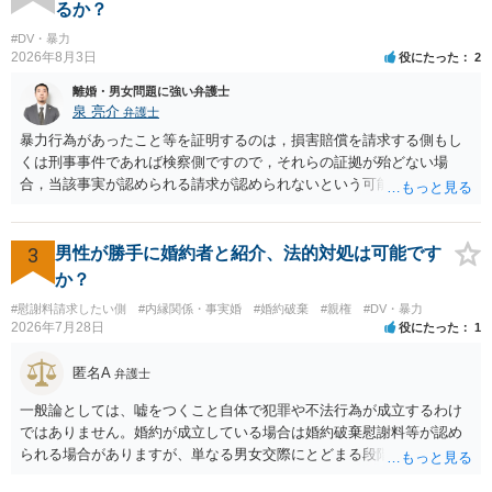
るか？
#DV・暴力
2026年8月3日
役にたった
2
離婚・男女問題に強い弁護士
泉 亮介
弁護士
暴力行為があったこと等を証明するのは，損害賠償を請求する側もし
くは刑事事件であれば検察側ですので，それらの証拠が殆どない場
合，当該事実が認められる請求が認められないという可能性はあるで
しょう。
3
男性が勝手に婚約者と紹介、法的対処は可能です
か？
#慰謝料請求したい側
#内縁関係・事実婚
#婚約破棄
#親権
#DV・暴力
2026年7月28日
役にたった
1
匿名A
弁護士
一般論としては、嘘をつくこと自体で犯罪や不法行為が成立するわけ
ではありません。婚約が成立している場合は婚約破棄慰謝料等が認め
られる場合がありますが、単なる男女交際にとどまる段階の場合、独
身偽装その他貞操権侵害事案は別として、信頼関係破壊行為について