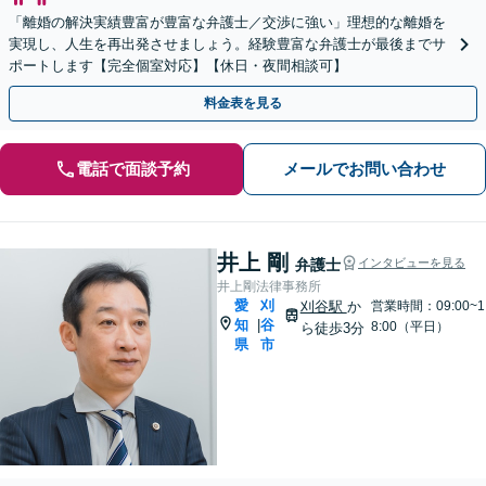
「離婚の解決実績豊富が豊富な弁護士／交渉に強い」理想的な離婚を
実現し、人生を再出発させましょう。経験豊富な弁護士が最後までサ
ポートします【完全個室対応】【休日・夜間相談可】
料金表を見る
電話で面談予約
メールでお問い合わせ
井上 剛
弁護士
インタビューを見る
井上剛法律事務所
愛
刈
刈谷駅
か
営業時間：09:00~1
知
谷
|
8:00（平日）
ら徒歩3分
県
市