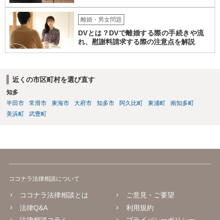
離婚・男女問題
DVとは？DVで離婚する際の手続きや流
れ、慰謝料請求する際の注意点を解説
近くの市区町村を選び直す
知多
半田市
常滑市
東海市
大府市
知多市
阿久比町
東浦町
南知多町
美浜町
武豊町
ココナラ法律相談について
ココナラ法律相談とは
ご意見・ご要望
法律Q&A
利用規約