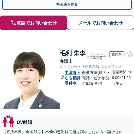
相談可(予約制)】【全国対応】
料金表を見る
電話でお問い合わせ
メールでお問い合わせ
毛利 朱李
福岡県
インタビュ
ーを見る
弁護士
ネクスパート法律事務所 福岡オフィス
営業時間：0
半田市
か
面談方法(対面・
らも相談
電話・ビデオな
9:00~21:00
受付中
ど)は応相談
（平日）
DV離婚
【来所不要／全国対応】不倫の慰謝料問題は請求したい方・請求され