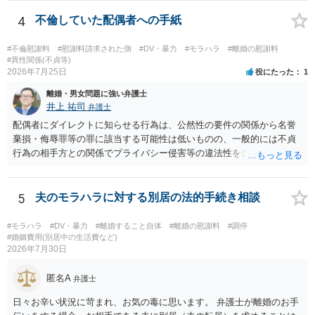
慰謝料は生じないことが多いと思われます。 お怒りはごもっともです
が、仮に交際を進めたとしても後に相手を信頼できなくなる可能性が
4
不倫していた配偶者への手紙
高かったということですので、むしろ結婚しなくてよかったと割り切
って、交際を終わらせるのがよいと思います。
#不倫慰謝料
#慰謝料請求された側
#DV・暴力
#モラハラ
#離婚の慰謝料
#異性関係(不貞等)
2026年7月25日
役にたった
1
離婚・男女問題に強い弁護士
井上 祐司
弁護士
配偶者にダイレクトに知らせる行為は、公然性の要件の関係から名誉
棄損・侮辱罪等の罪に該当する可能性は低いものの、一般的には不貞
行為の相手方との関係でプライバシー侵害等の違法性を含む行為で
す。 そのため、そのことを知った相手方の夫婦関係への影響が大きい
ため、弁護士としては推奨しないことが一般的かと思います。
5
夫のモラハラに対する別居の法的手続き相談
#モラハラ
#DV・暴力
#離婚すること自体
#離婚の慰謝料
#調停
#婚姻費用(別居中の生活費など)
2026年7月30日
匿名A
弁護士
日々お辛い状況に苛まれ、お気の毒に思います。 弁護士が離婚のお手