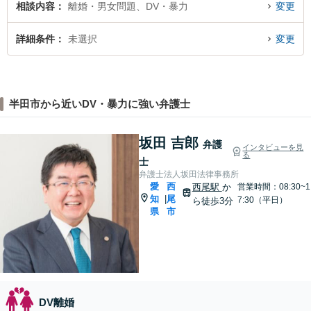
相談内容
離婚・男女問題、DV・暴力
変更
詳細条件
未選択
変更
半田市から近いDV・暴力に強い弁護士
坂田 吉郎
弁護
インタビューを見
る
士
弁護士法人坂田法律事務所
愛
西
西尾駅
か
営業時間：08:30~1
知
尾
|
7:30（平日）
ら徒歩3分
県
市
DV離婚