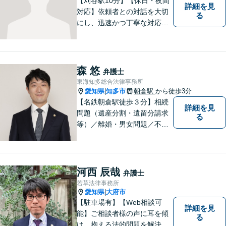
【刈谷駅10分】【休日・夜間
詳細を見
対応】依頼者との対話を大切
る
にし、迅速かつ丁寧な対応を
行っています。交通事故／不
動産／建築紛争／借金問題／
労働問題など幅広いリーガル
サービスを提供。【駐車場完
森 悠
弁護士
備】
東海知多総合法律事務所
愛知県
知多市
朝倉駅
から徒歩3分
|
【名鉄朝倉駅徒歩３分】相続
詳細を見
問題（遺産分割・遺留分請求
る
等）／離婚・男女問題／不動
産問題／交通事故に注力して
います（これらの分野は初回
３０分程度相談無料）。実績
多数。
河西 辰哉
弁護士
若草法律事務所
愛知県
大府市
|
【駐車場有】【Web相談可
詳細を見
能】ご相談者様の声に耳を傾
る
け、抱える法的問題を解決す