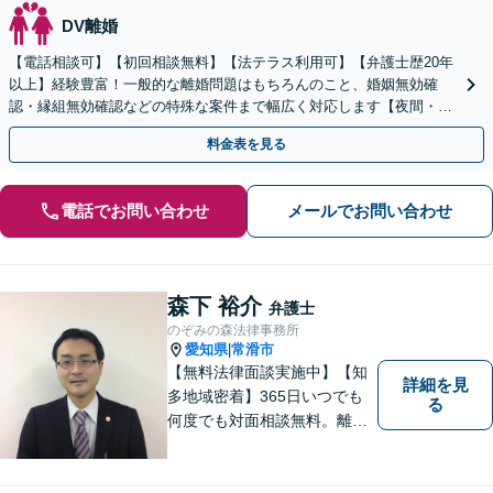
DV離婚
【電話相談可】【初回相談無料】【法テラス利用可】【弁護士歴20年
以上】経験豊富！一般的な離婚問題はもちろんのこと、婚姻無効確
認・縁組無効確認などの特殊な案件まで幅広く対応します【夜間・休
日面談可】【完全個室】【子連れ相談可】【刈谷駅3分】
料金表を見る
電話でお問い合わせ
メールでお問い合わせ
森下 裕介
弁護士
のぞみの森法律事務所
愛知県
常滑市
|
【無料法律面談実施中】【知
詳細を見
多地域密着】365日いつでも
る
何度でも対面相談無料。離
婚・相続・交通事故・借金問
題等、お気軽にご相談くださ
い。