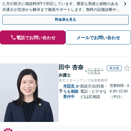
た方の双方に相談料0円で対応しています。豊富な実績と経験のある
弁護士が交渉から解決まで徹底サポートします。無料の証拠診断や着
手金の返還保証もありますので安心してご相談ください。
料金表を見る
電話でお問い合わせ
メールでお問い合わせ
田中 杏奈
東京都
インタビュ
ーを見る
弁護士
東京スタートアップ法律事務所
営業時間：0
半田市
か
面談方法(対面・
らも相談
電話・ビデオな
6:30~22:00
受付中
ど)は応相談
（平日）