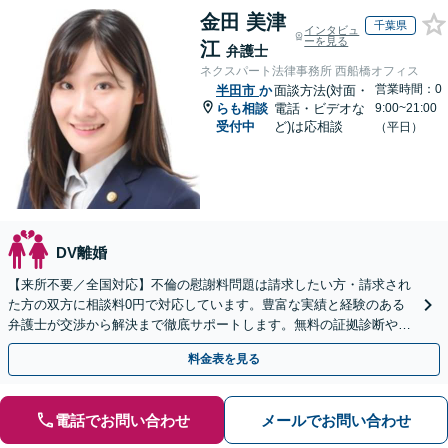
金田 美津
千葉県
インタビュ
ーを見る
江
弁護士
ネクスパート法律事務所 西船橋オフィス
営業時間：0
半田市
か
面談方法(対面・
らも相談
電話・ビデオな
9:00~21:00
受付中
ど)は応相談
（平日）
DV離婚
【来所不要／全国対応】不倫の慰謝料問題は請求したい方・請求され
た方の双方に相談料0円で対応しています。豊富な実績と経験のある
弁護士が交渉から解決まで徹底サポートします。無料の証拠診断や着
手金の返還保証もありますので安心してご相談ください。
料金表を見る
電話でお問い合わせ
メールでお問い合わせ