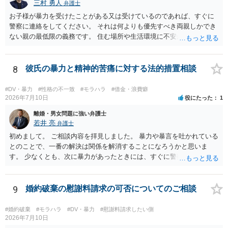
三村 勇人
弁護士
お子様が暴力を受けたことがある又は受けているのであれば、すぐに
警察に連絡をしてください。 それは何よりも優先すべき両親しかでき
ない親の最低限の義務です。 住む場所や生活環境に不安があるようで
あれば、 警察、市区町村からシェルターを案内していただけますし、
場所を特定されないような措置も行っていただけます。 また、日本で
は離婚が認められにくいですが、暴力がある場合には、すぐに認めら
8
彼氏の暴力と精神的苦痛に対する法的措置相談
れます。 暴力を受けた際に、警察を呼んでください。その証拠だけで
十分です。それ以外は必要ありません。 なお、現在暴力を受けていな
#DV・暴力
#性格の不一致
#モラハラ
#借金・浪費癖
いのであれば、暴力を待つ必要はありません。 夜逃げが可能なのであ
2026年7月10日
役にたった
1
れば、すぐにしてください。 別居期間が２年を超えれば離婚できます
離婚・男女問題に強い弁護士
し、婚姻費用は年収が高い方が低いほうに支払う義務ですから婚姻費
若井 亮
弁護士
用をいただける可能性もあります。 不明点が多々あると思います。弁
初めまして。 ご相談内容を拝見しました。 暴力や暴言を吐かれている
護士でなくともよいので、警察などにも相談をしてみてください。
とのことで、一番の解決は関係を解消することになろうかと思いま
す。 少なくとも、次に暴力があったときには、すぐに警察に通報する
ようにしてください。 書面で警告する、約束事を書面化することもで
きますが、法的に拘束するものではなく、突発的な攻撃を防げるもの
ではありません。 ご自身の身の安全を確保することを第一とするよう
9
婚約破棄の慰謝料請求の可否についてのご相談
にしてください。
#婚約破棄
#モラハラ
#DV・暴力
#慰謝料請求したい側
2026年7月10日