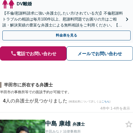
DV離婚
【不倫/慰謝料請求に強い弁護士(したい方/されている方)】不倫慰謝料
トラブルの相談は毎月100件以上、慰謝料問題でお困りの方はご相
談・解決実績の豊富な弁護士による無料相談をご利用ください。【不
倫相談は初回0円】【全国対応】
料金表を見る
電話でお問い合わせ
メールでお問い合わせ
半田市に所在する弁護士
半田市の事務所等での面談予約が可能です。
4
人の弁護士が見つかりました
(検索結果について詳しくは
こちら
)
4件中 1-4件を表示
中島 康雄
弁護士
半田みなと法律事務所