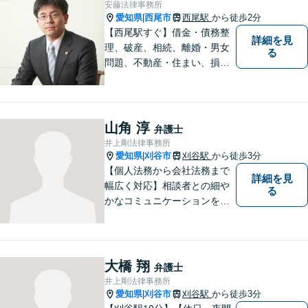
安藤法律事務所
愛知県
西尾市
西尾駅
から徒歩2分
|
【西尾駅すぐ】借金・債務整
詳細を見
理、破産、相続、離婚・男女
る
問題、不動産・住まい、損害
賠償など、様々な問題に対応
します。地域に根差した法律
事務所。【個室対応】
山角 淳
弁護士
井上剛法律事務所
愛知県
刈谷市
刈谷駅
から徒歩3分
|
【個人法務から会社法務まで
詳細を見
幅広く対応】相談者との細や
る
かなコミュニケーションを大
切にし、親切・丁寧で分かり
やすい説明を心がけておりま
す。法律問題でお困りでした
ら、お早めにご相談くださ
大橋 翔
弁護士
い。【JR在来線「刈谷駅」4
井上剛法律事務所
分】【駐車場あり】
愛知県
刈谷市
刈谷駅
から徒歩3分
|