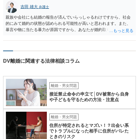
吉田 雄大
弁護士
親族や会社にも結婚の報告が済んでいらっしゃるわけですから、社会
的にみて婚約の状態が認められる可能性が高いと思われます。また、
暴言や物に当たる暴力が原因ですから、あなたが婚約取りやめを告げ
ることそれ自体もやむを得ないといえます。 婚約を破棄せざるを得な
かった原因が専ら彼の言動にあるとして、慰謝料請求が認められる可
能性はあると考えます。 ただ、慰謝料の額については離婚の場合と比
べると低額になるのが通常です（具体的金額は暴言・暴力の内容にも
DV離婚に関連する法律相談コラム
よりますので何ともいえません）。
離婚・男女問題
接近禁止命令の申立て│DV被害から自身
や子どもを守るための方法・注意点
離婚・男女問題
住所が特定されるとマズい！？出会い系
でトラブルになった相手に住所がバレた
ときのリスク