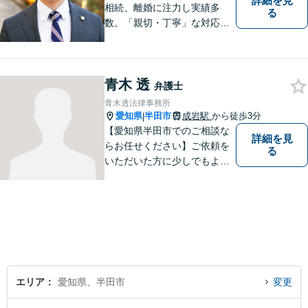
詳細を見
相続、離婚に注力し実績多
る
数。「親切・丁寧」な対応
で、事務所が一丸となり全力
サポートします。【平日夜間
対応】【完全個室相談】
青木 透
弁護士
青木透法律事務所
愛知県
半田市
成岩駅
から徒歩3分
|
【愛知県半田市でのご相談な
詳細を見
らお任せください】ご依頼を
る
いただいた方に少しでもよい
結果をもたらせるよう努力し
ていきたいと考えています。
エリア
愛知県、半田市
変更