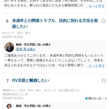
伝いをする場合、お相手である夫に別居（夫の転居）を求めることは
殆どありません。断られた場合にたちまち膠着状態に陥ってしまうの
と、同居中の依頼者ご本人をますます窮地に陥らせてしまう可能性が
高いためです。 実務的には、ご相談者さまが転居する形で離婚協議等
を進める選択を採らざるを得ないことが圧倒的多数です。
6
未成年との関係トラブル、法的に別れる方法を相
談したい
#モラハラ
#DV・暴力
2026年7月10日
離婚・男女問題に強い弁護士
若井 亮
弁護士
ご連絡ありがとうございます。 未成年者と性的な関係をもったという
一事をもって、警察に逮捕されるということはないでしょう。 危害を
加えられるおそれも０ではないため、やはり警察に被害相談するべき
かと思います。
7
DV旦那と離婚したい
#離婚すること自体
#DV・暴力
#モラハラ
#生活費を渡さない
#慰謝料請求したい側
2026年7月10日
役にたった
1
離婚・男女問題に強い弁護士