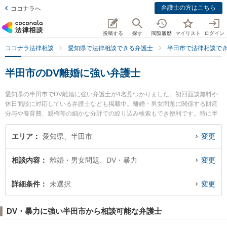
弁護士の方はこちら
ココナラへ
投稿する
探す
閲覧履歴
マイリスト
ログイン
ココナラ法律相談
愛知県で法律相談できる弁護士
半田市で法律相談で
半田市のDV離婚に強い弁護士
愛知県の半田市でDV離婚に強い弁護士が4名見つかりました。初回面談無料や
休日面談に対応している弁護士なども掲載中。離婚・男女問題に関係する財産
分与や養育費、親権等の細かな分野での絞り込み検索もでき便利です。特に半
田みなと法律事務所の中島 康雄弁護士や榊原顕太郎法律事務所の榊原 顕太郎弁
護士、半田知多総合法律事務所の平野 秀繁弁護士のプロフィール情報や弁護士
エリア
愛知県、半田市
変更
費用、強みなどが注目されています。『半田市で土日や夜間に発生したDV離婚
のトラブルを今すぐに弁護士に相談したい』『DV離婚のトラブル解決の実績豊
相談内容
離婚・男女問題、DV・暴力
変更
富な近くの弁護士を検索したい』『初回相談無料でDV離婚を法律相談できる半
田市内の弁護士に相談予約したい』などでお困りの相談者さんにおすすめで
す。
詳細条件
未選択
変更
DV・暴力に強い半田市から相談可能な弁護士