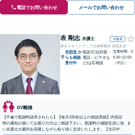
電話でお問い合わせ
メールでお問い合わせ
表 剛志
弁護士
大阪府
東京スタートアップ法律事務所 高槻支店
営業時間：0
半田市
か
面談方法(対面・
らも相談
電話・ビデオな
6:30~22:00
受付中
ど)は応相談
（平日）
DV離婚
【不倫で慰謝料請求されたら】【毎月100名以上の相談実績】内容証
明の通知が届いてお困りの方はご相談下さい。慰謝料の減額交渉に強
い弁護士が裁判を回避しながら粘り強く交渉いたします。【当日中の