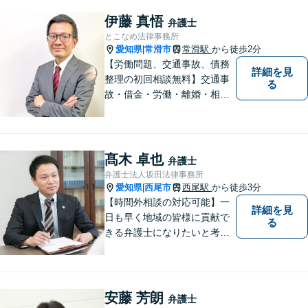
伊藤 真悟
弁護士
とこなめ法律事務所
愛知県
常滑市
常滑駅
から徒歩2分
|
【労働問題、交通事故、債務
詳細を見
整理の初回相談無料】交通事
る
故・借金・労働・離婚・相続
問題が得意です。愛知県常滑
市、東海市、知多市、半田
市、大府市、武豊町、阿久比
町、東浦町、美浜町、南知多
髙木 卓也
弁護士
町などでお困りの方がいまし
弁護士法人坂田法律事務所
たらすぐにご相談ください。
愛知県
西尾市
西尾駅
から徒歩3分
|
【時間外相談の対応可能】一
詳細を見
日も早く地域の皆様に貢献で
る
きる弁護士になりたいと考え
ておりますので宜しくお願い
いたします。【名鉄西尾駅か
ら徒歩3分】お気軽にご相談く
ださい
安藤 芳朗
弁護士