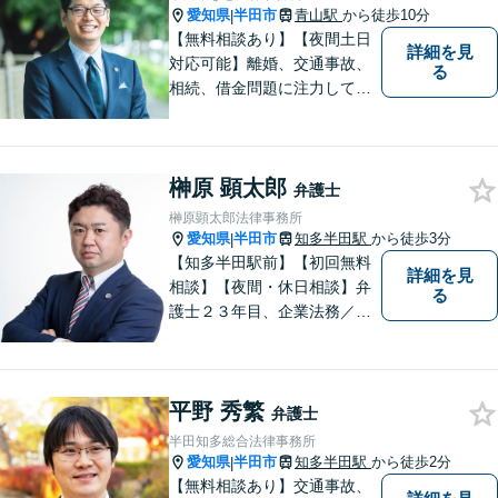
愛知県
半田市
青山駅
から徒歩10分
|
【無料相談あり】【夜間土日
詳細を見
対応可能】離婚、交通事故、
る
相続、借金問題に注力してお
ります。お気軽にご相談くだ
さい。
榊原 顕太郎
弁護士
榊原顕太郎法律事務所
愛知県
半田市
知多半田駅
から徒歩3分
|
【知多半田駅前】【初回無料
詳細を見
相談】【夜間・休日相談】弁
る
護士２３年目、企業法務／交
通事故／借金問題／離婚など
幅広いお困りごとを解決！中
小企業診断士の資格を持つ弁
平野 秀繁
護士が、事業経営を強力サポ
弁護士
ートいたします！【ネット予
半田知多総合法律事務所
約可】【駐車場あり】【見積
愛知県
半田市
知多半田駅
から徒歩2分
|
無料】
【無料相談あり】交通事故、