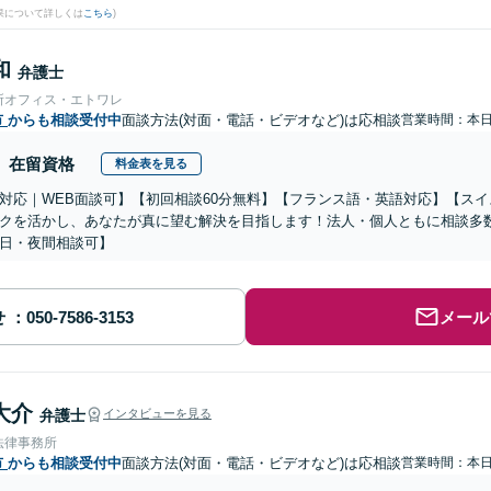
果について詳しくは
こちら
)
和
弁護士
所オフィス・エトワレ
市
からも相談受付中
面談方法(対面・電話・ビデオなど)は応相談
営業時間：本
在留資格
料金表を見る
対応｜WEB面談可】【初回相談60分無料】【フランス語・英語対応】【ス
クを活かし、あなたが真に望む解決を目指します！法人・個人ともに相談多
日・夜間相談可】
せ
メール
大介
弁護士
インタビューを見る
法律事務所
市
からも相談受付中
面談方法(対面・電話・ビデオなど)は応相談
営業時間：本