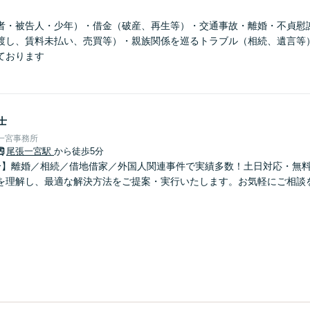
者・被告人・少年）・借金（破産、再生等）・交通事故・離婚・不貞慰
渡し、賃料未払い、売買等）・親族関係を巡るトラブル（相続、遺言等
ております
士
一宮事務所
尾張一宮駅
から徒歩5分
分】離婚／相続／借地借家／外国人関連事件で実績多数！土日対応・無
を理解し、最適な解決方法をご提案・実行いたします。お気軽にご相談