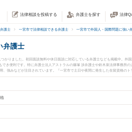
法律相談を投稿する
弁護士を探す
法律Q
弁護士
一宮市で法律相談できる弁護士
一宮市で外国人・国際問題に強い
い弁護士
見つかりました。初回面談無料や休日面談に対応している弁護士なども掲載中。外
もでき便利です。特に弁護士法人アストラルの篠塚 渉弁護士や鈴木泉法律事務所の太
費用、強みなどが注目されています。『一宮市で土日や夜間に発生した在留資格のト
を検索したい』『初回相談無料で在留資格を法律相談できる一宮市内の弁護士に相
格