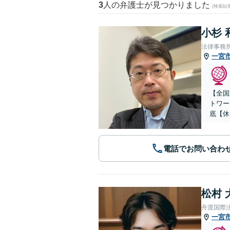
3
人の弁護士が見つかりました
(検索結
小杉 
法律事務
一宮
【全国
トワー
底【休
電話でお問い合わ
松村 
舟渡国際
一宮