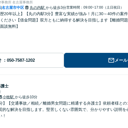
律事務所 名古屋事務所
県
名古屋市中区
丸の内駅
から徒歩3分
営業時間：09:00~17:00（土日祝日）
|
歴20年以上】【丸の内駅3分】豊富な実績が強み！月に30～40件の案
ください【借金問題】双方ともに納得する解決を目指します【離婚問題
面談無料】
せ
メール
弁護士
所
小牧駅
から徒歩10分
0分】【交通事故／相続／離婚男女問題に精通する弁護士】依頼者様との
質的な解決を目指します。堅苦しくない雰囲気で、分かりやすい説明を
い！