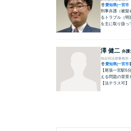
愛知県
一宮市
|
刑事弁護（被疑
るトラブル（明
を主に取り扱っ
澤 健二
弁護
旭合同法律事務所 
愛知県
一宮市
|
【尾張一宮駅5
える問題の背景
【法テラス可】