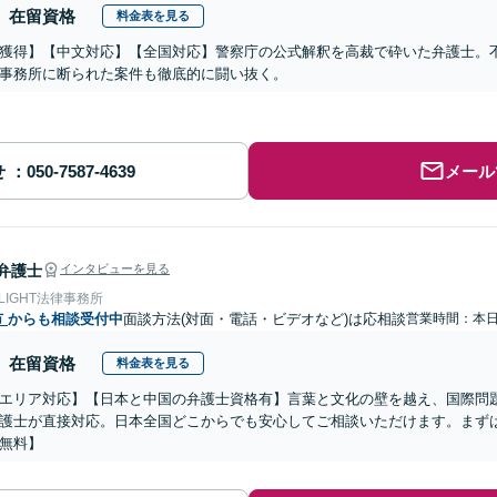
在留資格
料金表を見る
獲得】【中文対応】【全国対応】警察庁の公式解釈を高裁で砕いた弁護士。
事務所に断られた案件も徹底的に闘い抜く。
せ
メール
弁護士
インタビューを見る
 LIGHT法律事務所
市
からも相談受付中
面談方法(対面・電話・ビデオなど)は応相談
営業時間：本
在留資格
料金表を見る
エリア対応】【日本と中国の弁護士資格有】言葉と文化の壁を越え、国際問
護士が直接対応。日本全国どこからでも安心してご相談いただけます。まず
無料】