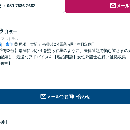
せ
メール
渉
弁護士
人アストラル
県
一宮市
尾張一宮駅
から徒歩2分
営業時間：本日定休日
|
宮駅2分】暗闇に明かりを照らす星のように、法律問題で悩む皆さまの
配慮し、最適なアドバイスを【離婚問題】女性弁護士在籍／証拠収集・
個室】
メールでお問い合わせ
弁護士