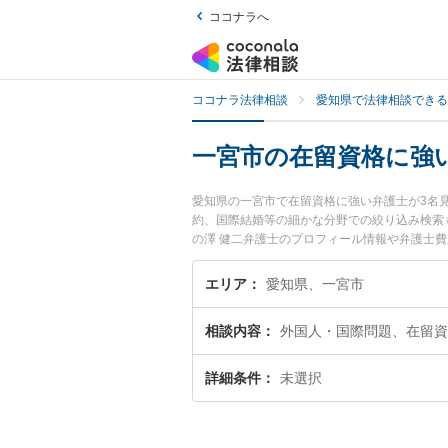
ココナラへ
ココナラ法律相談
愛知県で法律相談できる
一宮市の在留資格に強
愛知県の一宮市で在留資格に強い弁護士が3名
約、国際結婚等の細かな分野での絞り込み検索
の澤 健二弁護士のプロフィール情報や弁護士
資格のトラブル解決の実績豊富な近くの弁護士
すめです。
エリア
愛知県、一宮市
相談内容
外国人・国際問題、在留資
詳細条件
未選択