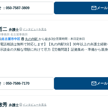
せ
メール
哲二
弁護士
インタビューを見る
律事務所 名古屋事務所
県
名古屋市中区
丸の内駅
から徒歩3分
営業時間：本日定休日
|
電話相談は無料で対応します】【丸の内駅3分】30年以上の弁護士経
】示談金の大幅な増額に向けて尽力【労働問題】証拠集め・準備から親身
せ
メール
敏秀
弁護士
インタビューを見る