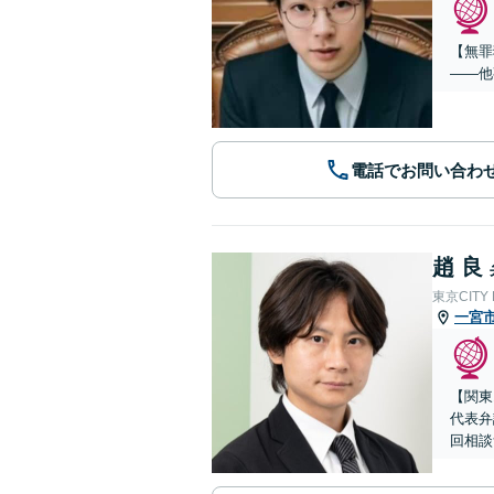
【無罪
——他
電話でお問い合わ
趙 良
東京CITY
一宮
【関東
代表弁
回相談