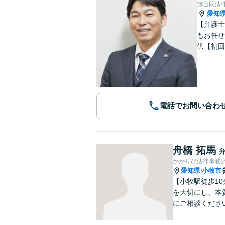
旭合同法
愛知
【弁護士
もお任せ
供【初回
電話でお問い合わ
舟橋 拓馬
かがりび法律事務
愛知県
小牧市
|
【小牧駅徒歩1
を大切にし、本
にご相談くださ