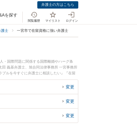
弁護士の方はこちら
&Aを探す
閲覧履歴
マイリスト
ログイン
弁護士
一宮市で在留資格に強い弁護士
国人・国際問題に関係する国際離婚やハーグ条
田 義基弁護士、旭合同法律事務所 一宮事務所
ラブルを今すぐに弁護士に相談したい』『在留
談予約したい』などでお困りの相談者さんにおす
変更
変更
変更