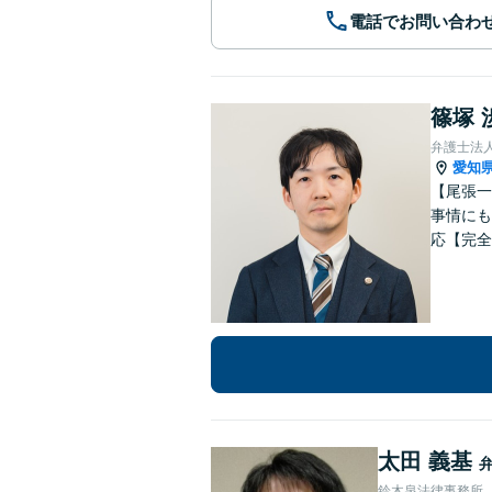
電話でお問い合わ
篠塚 
弁護士法
愛知
【尾張一
事情にも
応【完全
太田 義基
鈴木泉法律事務所