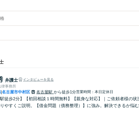
格
士
秀
弁護士
インタビューを見る
法律事務所
県
名古屋市中村区
名古屋駅
から徒歩1分
営業時間：本日定休日
|
駅徒歩2分】【初回相談１時間無料】【親身な対応】｜ご依頼者様の状
かりやすくご説明。【借金問題（債務整理）】に強み。解決できるか悩む