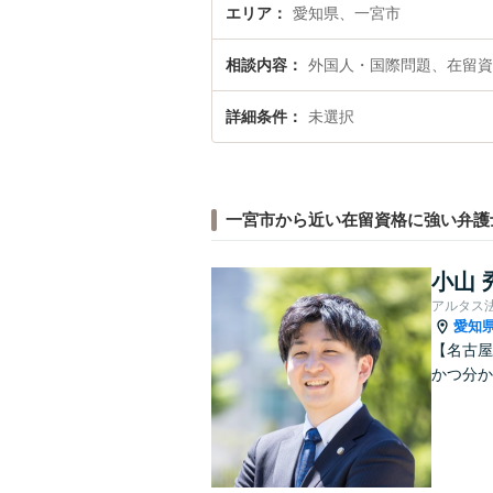
エリア
愛知県、一宮市
相談内容
外国人・国際問題、在留資
詳細条件
未選択
一宮市から近い在留資格に強い弁護
小山 
アルタス
愛知
【名古屋
かつ分