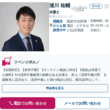
浦川 祐輔
東京都
インタビュ
ーを見る
弁護士
弁護士法人エッグ
営業時間：00:
岡崎市
面談方法(対面・
からも相
電話・ビデオな
00~23:59（土
談受付中
ど)は応相談
日祝日）
リベンジポルノ
【全国対応】【来所不要】【オンライン相談に特化】【相談は何度で
も無料】Xの誹謗中傷被害の経験がある弁護士。炎上／誹謗中傷の問
題解決に定評あり。誹謗中傷した側の相談も対応。開示請求なしで本
人の特定ができる場合もあり。
料金表を見る
電話でお問い合わせ
メールでお問い合わせ