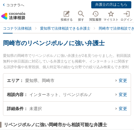
弁護士の方はこちら
ココナラへ
投稿する
探す
閲覧履歴
マイリスト
ログイン
ココナラ法律相談
愛知県で法律相談できる弁護士
岡崎市で法律相談で
岡崎市のリベンジポルノに強い弁護士
愛知県の岡崎市でリベンジポルノに強い弁護士が2名見つかりました。初回面談
無料や休日面談に対応している弁護士なども掲載中。インターネットに関係す
る誹謗中傷や名誉毀損、個人特定等の細かな分野での絞り込み検索もでき便利
です。特に松村法律事務所の松村 修平弁護士や弁護士法人愛知総合法律事務所
岡崎事務所の安井 孝侑記弁護士のプロフィール情報や弁護士費用、強みなどが
エリア
愛知県、岡崎市
変更
注目されています。『岡崎市で土日や夜間に発生したリベンジポルノのトラブ
ルを今すぐに弁護士に相談したい』『リベンジポルノのトラブル解決の実績豊
相談内容
インターネット、リベンジポルノ
変更
富な近くの弁護士を検索したい』『初回相談無料でリベンジポルノを法律相談
できる岡崎市内の弁護士に相談予約したい』などでお困りの相談者さんにおす
すめです。
詳細条件
未選択
変更
リベンジポルノに強い岡崎市から相談可能な弁護士