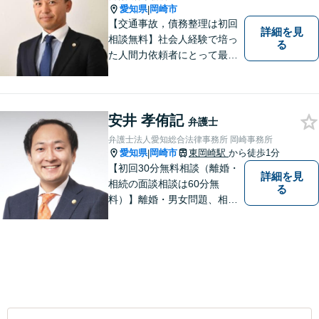
愛知県
岡崎市
|
【交通事故，債務整理は初回
詳細を見
相談無料】社会人経験で培っ
る
た人間力依頼者にとって最大
の満足を。電通に７年勤めて
いた経験を活かして顧客満足
を追求する弁護士です。
安井 孝侑記
弁護士
弁護士法人愛知総合法律事務所 岡崎事務所
愛知県
岡崎市
東岡崎駅
から徒歩1分
|
【初回30分無料相談（離婚・
詳細を見
相続の面談相談は60分無
る
料）】離婚・男女問題、相
続、労働、顧問契約など幅広
く対応しています。【名鉄東
岡崎駅徒歩1分 提携駐車場あ
り。】【土日対応（要予
約）】