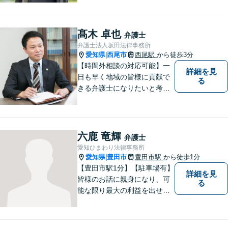
を１８年，そして豊田市に戻
りました。皆様の生活に寄り
添い，「この地域」の方々の
髙木 卓也
弁護士
悩みに対して一緒に解決を目
弁護士法人坂田法律事務所
指したいと思います。お待ち
愛知県
西尾市
西尾駅
から徒歩3分
|
しております。
【時間外相談の対応可能】一
詳細を見
日も早く地域の皆様に貢献で
る
きる弁護士になりたいと考え
ておりますので宜しくお願い
いたします。【名鉄西尾駅か
ら徒歩3分】お気軽にご相談く
ださい
六鹿 竜輝
弁護士
愛知ひまわり法律事務所
愛知県
豊田市
豊田市駅
から徒歩1分
|
【豊田市駅1分】【駐車場有】
詳細を見
皆様のお話に親身になり、可
る
能な限り最大の利益を出せる
よう尽力いたします。離婚／
相続／交通事故／借金／イン
ターネットなど、法律問題で