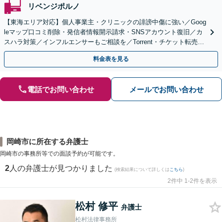
リベンジポルノ
【東海エリア対応】個人事業主・クリニックの誹謗中傷に強い／Goog
leマップ口コミ削除・発信者情報開示請求・SNSアカウント復旧／カ
スハラ対策／インフルエンサーもご相談を／Torrent・チケット転売等
の加害者側対応も得意
料金表を見る
電話でお問い合わせ
メールでお問い合わせ
岡崎市に所在する弁護士
岡崎市の事務所等での面談予約が可能です。
2
人の弁護士が見つかりました
(検索結果について詳しくは
こちら
)
2件中 1-2件を表示
松村 修平
弁護士
松村法律事務所