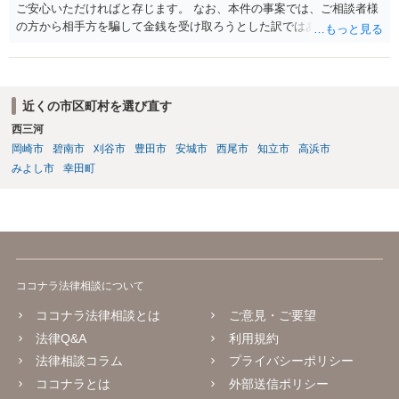
ご安心いただければと存じます。 なお、本件の事案では、ご相談者様
の方から相手方を騙して金銭を受け取ろうとした訳ではありませんの
で、詐欺罪が 成立する余地はないと考えます。 以上ご参考までに。
近くの市区町村を選び直す
西三河
岡崎市
碧南市
刈谷市
豊田市
安城市
西尾市
知立市
高浜市
みよし市
幸田町
ココナラ法律相談について
ココナラ法律相談とは
ご意見・ご要望
法律Q&A
利用規約
法律相談コラム
プライバシーポリシー
ココナラとは
外部送信ポリシー