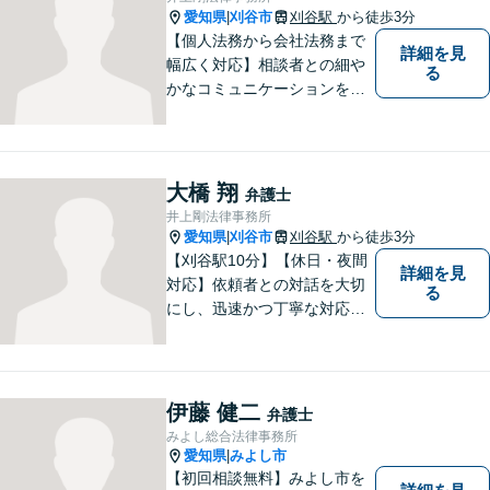
愛知県
刈谷市
刈谷駅
から徒歩3分
|
【個人法務から会社法務まで
詳細を見
幅広く対応】相談者との細や
る
かなコミュニケーションを大
切にし、親切・丁寧で分かり
やすい説明を心がけておりま
す。法律問題でお困りでした
ら、お早めにご相談くださ
大橋 翔
弁護士
い。【JR在来線「刈谷駅」4
井上剛法律事務所
分】【駐車場あり】
愛知県
刈谷市
刈谷駅
から徒歩3分
|
【刈谷駅10分】【休日・夜間
詳細を見
対応】依頼者との対話を大切
る
にし、迅速かつ丁寧な対応を
行っています。交通事故／不
動産／建築紛争／借金問題／
労働問題など幅広いリーガル
サービスを提供。【駐車場完
伊藤 健二
弁護士
備】
みよし総合法律事務所
愛知県
みよし市
|
【初回相談無料】みよし市を