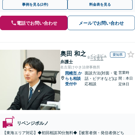
代表弁護士が最後まで対応【関東エリア以外の相談も可】
事例を見る(2件)
料金表を見る
電話でお問い合わせ
メールでお問い合わせ
奥田 和之
愛知県
インタビュ
ーを見る
弁護士
名古屋けやき法律事務所
営業時
岡崎市
か
面談方法(対面・電
らも相談
話・ビデオなど)は
間：本日
受付中
応相談
定休日
リベンジポルノ
【東海エリア対応】◆初回相談30分無料◆【被害者側・発信者側どち