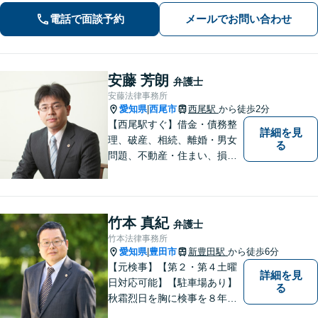
税理士・社労士がいます】不当解雇・
電話で面談予約
メールでお問い合わせ
未払い残業代・就業規則の整備など対
応【当日/夜間/土日対応可】
安藤 芳朗
弁護士
安藤法律事務所
愛知県
西尾市
西尾駅
から徒歩2分
|
【西尾駅すぐ】借金・債務整
詳細を見
理、破産、相続、離婚・男女
る
問題、不動産・住まい、損害
賠償など、様々な問題に対応
します。地域に根差した法律
事務所。【個室対応】
竹本 真紀
弁護士
竹本法律事務所
愛知県
豊田市
新豊田駅
から徒歩6分
|
【元検事】【第２・第４土曜
詳細を見
日対応可能】【駐車場あり】
る
秋霜烈日を胸に検事を８年，
ひまわりを胸に青森で弁護士