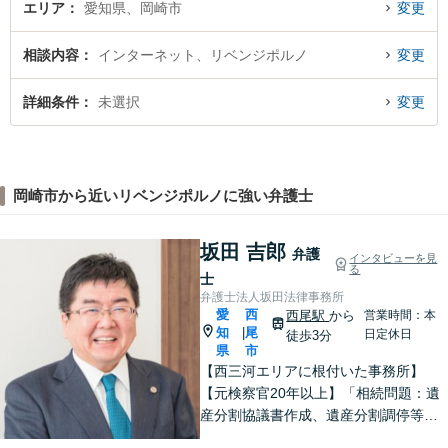
エリア
愛知県、岡崎市
変更
相談内容
インターネット、リベンジポルノ
変更
詳細条件
未選択
変更
岡崎市から近いリベンジポルノに強い弁護士
坂田 吉郎
弁護
インタビューを見
る
士
弁護士法人坂田法律事務所
愛
西
西尾駅
から
営業時間：本
知
尾
|
日定休日
徒歩3分
県
市
【西三河エリアに根付いた事務所】
【元検察官20年以上】「相続問題：遺
産分割協議書作成、遺産分割調停等を
適切にサポートします」【同ビル内に