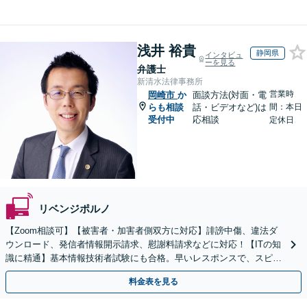
浅井 裕貴
静岡県
インタビュ
ーを見る
弁護士
新清水法律事務所
営業時
岡崎市
か
面談方法(対面・電
らも相談
話・ビデオなど)は
間：本日
受付中
応相談
定休日
リベンジポルノ
【Zoom相談可】【被害者・加害者側双方に対応】誹謗中傷、違法ダ
ウンロード、発信者情報開示請求、慰謝料請求などに対応！【ITの知
識に精通】基本情報技術者試験にも合格。早いレスポンスで、スピー
ド感を持って対応します。【Torrentの相談◎】
料金表を見る