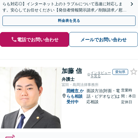
らも対応◎】インターネット上のトラブルについて迅速に対応しま
す。安心してお任せください【発信者情報開示請求／削除請求／慰謝
料請求／意見照会への対応】
料金表を見る
電話でお問い合わせ
メールでお問い合わせ
加藤 信
愛知県
インタビュー
を見る
弁護士
冨田・島岡法律事務所
営業時
岡崎市
か
面談方法(対面・電
らも相談
話・ビデオなど)は
間：本日
受付中
応相談
定休日