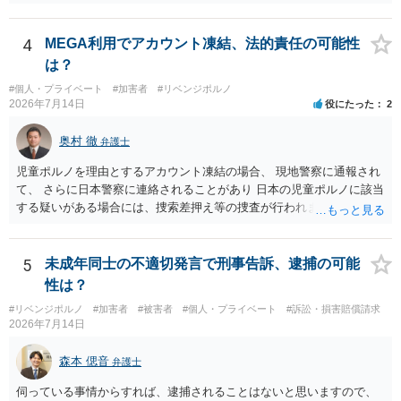
日本警察に連絡される可能性はあるでしょう。
4
MEGA利用でアカウント凍結、法的責任の可能性
は？
#個人・プライベート
#加害者
#リベンジポルノ
2026年7月14日
役にたった
2
奥村 徹
弁護士
児童ポルノを理由とするアカウント凍結の場合、 現地警察に通報され
て、 さらに日本警察に連絡されることがあり 日本の児童ポルノに該当
する疑いがある場合には、捜索差押え等の捜査が行われます。 実際に
捜索された人もいますので、 対応については、弁護士に直接相談して
ください。
5
未成年同士の不適切発言で刑事告訴、逮捕の可能
性は？
#リベンジポルノ
#加害者
#被害者
#個人・プライベート
#訴訟・損害賠償請求
2026年7月14日
森本 偲音
弁護士
伺っている事情からすれば、逮捕されることはないと思いますので、