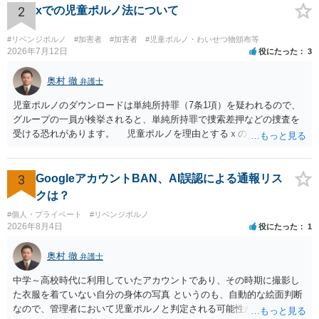
2
xでの児童ポルノ法について
#リベンジポルノ
#加害者
#加害者
#児童ポルノ・わいせつ物頒布等
2026年7月12日
役にたった
3
奥村 徹
弁護士
児童ポルノのダウンロードは単純所持罪（7条1項）を疑われるので、
グループの一員が検挙されると、単純所持罪で捜索差押などの捜査を
受ける恐れがあります。 児童ポルノを理由とするｘのアカウント凍
結は日本警察に通報されることがあって（確率はわかりませんが実例
は珍しくない）、これも捜索差押を受けるおそれがあります
3
GoogleアカウントBAN、AI誤認による通報リス
クは？
#個人・プライベート
#リベンジポルノ
2026年8月4日
役にたった
1
奥村 徹
弁護士
中学～高校時代に利用していたアカウントであり、その時期に撮影し
た衣服を着ていない自分の身体の写真 というのも、自動的な絵面判断
なので、管理者において児童ポルノと判定される可能性があります。