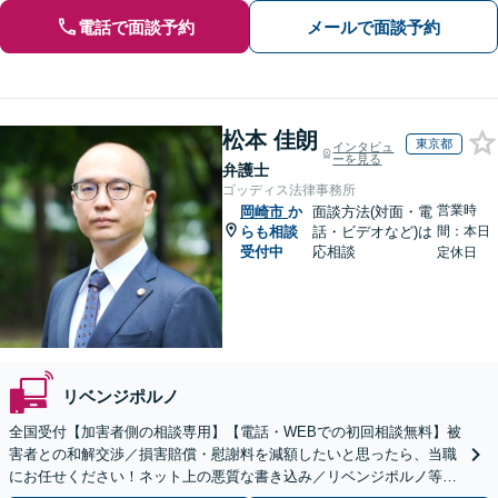
電話で面談予約
メールで面談予約
松本 佳朗
東京都
インタビュ
ーを見る
弁護士
ゴッディス法律事務所
営業時
岡崎市
か
面談方法(対面・電
らも相談
話・ビデオなど)は
間：本日
受付中
応相談
定休日
リベンジポルノ
全国受付【加害者側の相談専用】【電話・WEBでの初回相談無料】被
害者との和解交渉／損害賠償・慰謝料を減額したいと思ったら、当職
にお任せください！ネット上の悪質な書き込み／リベンジポルノ等、