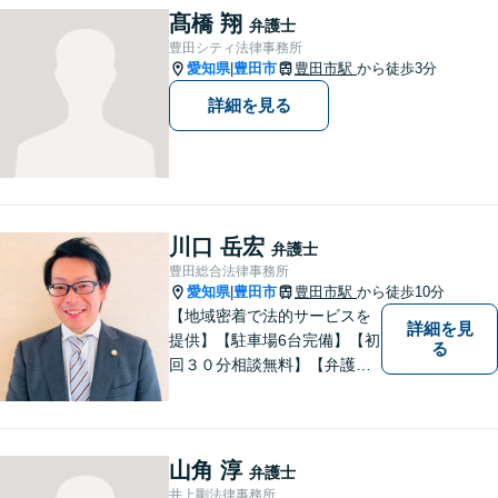
お困りの方はなんでもご相談
髙橋 翔
弁護士
ください。先を見据えた解決
豊田シティ法律事務所
策をご提案いたします。
愛知県
豊田市
豊田市駅
から徒歩3分
|
詳細を見る
川口 岳宏
弁護士
豊田総合法律事務所
愛知県
豊田市
豊田市駅
から徒歩10分
|
【地域密着で法的サービスを
詳細を見
提供】【駐車場6台完備】【初
る
回３０分相談無料】【弁護士3
人体制】「親身な対応」と
「コミュニケーション」を重
視しております。 まちの皆様
のお困りごとを迅速に解決い
山角 淳
弁護士
たします。
井上剛法律事務所