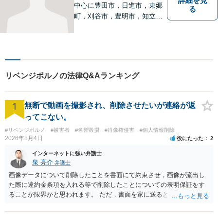
詳細を見
中心に豊田市，日進市，東郷
る
町，刈谷市，豊明市，知立市
などの地域に密着した総合法
律事務所です。仕事の「質」
にこだわり，依頼者との「信
頼関係」を大切にしていま
す。
リベンジポルノの法律Q&Aランキング
1
無断で動画を撮影され、削除させたいが連絡が返
ってこない。
#リベンジポルノ
#被害者
#名誉毀損
#肖像権侵害
#個人情報削除
2026年8月4日
役にたった
2
インターネットに強い弁護士
泉 亮介
弁護士
画像データについて削除したことを書面にて約束させ，画像が流出し
た際に違約金条項を入れる等で削除したことについての表明保証をす
ることが限界かと思われます。 ただ，書面を家に送ると家族に不貞行
為が発覚しご自身が慰謝料請求を受けるリスクがあるため，書面で削
除等を求めることは避けたほうが良いかと思われます。