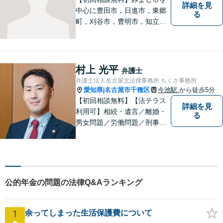
詳細を見
中心に豊田市，日進市，東郷
る
町，刈谷市，豊明市，知立市
などの地域に密着した総合法
律事務所です。仕事の「質」
にこだわり，依頼者との「信
頼関係」を大切にしていま
村上 光平
弁護士
す。
弁護士法人名古屋北法律事務所 ちくさ事務所
愛知県
名古屋市千種区
今池駅
から徒歩5分
|
【初回相談無料】【法テラス
詳細を見
利用可】相続・遺言／離婚・
る
男女問題／労働問題／刑事事
件／借金問題に注力！依頼者
さまのお悩みに寄り添った、
質の高いリーガルサービスを
ご提供。小さなお困り事でも
構いません【夜間・休日面
公的年金の問題の法律Q&Aランキング
談】【完全個室】【今池駅3
分】
1
余ってしまった生活保護費について