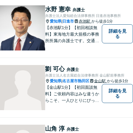
す。相手側の無理難題に屈す
ることはございません。元警
水野 憲幸
弁護士
察官の経験を活かした交通事
弁護士法人愛知総合法律事務所 日進赤池事務所
故事案対応もいたします。
愛知県
日進市
赤池駅
から徒歩1分
|
【赤池駅1分】【初回相談無
詳細を見
料】東海地方最大規模の事務
る
所所属の弁護士です。交通事
故、離婚問題、相続問題等多
数の事件を扱っています。初
回相談無料、営業時間外の相
談対応も行っております。ま
劉 可心
弁護士
ずは、お気軽にお電話くださ
弁護士法人名古屋総合法律事務所 金山駅前事務所
い。
愛知県
名古屋市熱田区
金山駅
から徒歩1分
|
【金山駅1分】【初回面談無
詳細を見
料】ご依頼内容はみな違うか
る
らこそ、一人ひとりにぴった
りの解決を大切にしていま
す。 あなたにとって一番良い
結果を一緒に目指してまいり
ます。誰にも話せず抱えてき
山角 淳
弁護士
た不安を、どうぞお聞かせく