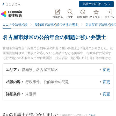
弁護士の方はこちら
ココナラへ
投稿する
探す
閲覧履歴
マイリスト
ログイン
ココナラ法律相談
愛知県で法律相談できる弁護士
名古屋市で法律相談
名古屋市緑区の公的年金の問題に強い弁護士
愛知県の名古屋市緑区で公的年金の問題に強い弁護士が2名見つかりました。初
回面談無料や休日面談に対応している弁護士なども掲載中。行政事件に関係す
る行政処分の不服申立てや住民訴訟、抗告訴訟（処分取り消し等）等の細かな
分野での絞り込み検索もでき便利です。特にさんずい法律事務所の山田 瑞樹弁
護士や緑オリーブ法律事務所の濱嶌 将周弁護士のプロフィール情報や弁護士費
エリア
愛知県、名古屋市緑区
変更
用、強みなどが注目されています。『名古屋市緑区で土日や夜間に発生した公
的年金の問題のトラブルを今すぐに弁護士に相談したい』『公的年金の問題の
相談内容
行政事件、公的年金の問題
変更
トラブル解決の実績豊富な近くの弁護士を検索したい』『初回相談無料で公的
年金の問題を法律相談できる名古屋市緑区内の弁護士に相談予約したい』など
でお困りの相談者さんにおすすめです。
詳細条件
未選択
変更
2
人の弁護士が見つかりました
(検索結果について詳しくは
こちら
)