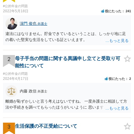
#公的年金の問題
2022年5月18日
役にたった
241
濵門 俊也
弁護士
違法にはなりません。貯金できているということは、しっかり地に足
の着いた堅実な生活をしている証といえます。
2
母子手当の問題に関する異議申し立てと受取り可
能性について
#公的年金の問題
2024年4月17日
役にたった
2
内藤 政信
弁護士
離婚が恥ずかしいと言う考えはないですね。 一度弁護士に相談して方
法や手続きを調べてもらったほうがいいように 思います。
3
生活保護の不正受給について