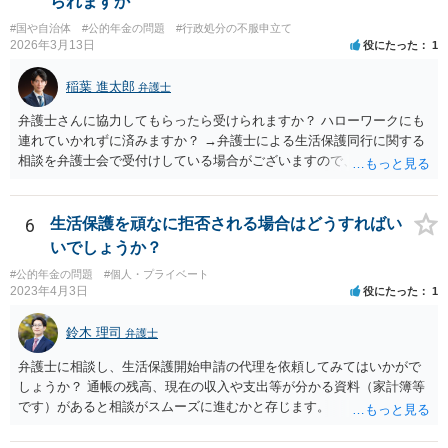
られますか
リーではないかと思います。
#国や自治体
#公的年金の問題
#行政処分の不服申立て
2026年3月13日
役にたった
1
稲葉 進太郎
弁護士
弁護士さんに協力してもらったら受けられますか？ ハローワークにも
連れていかれずに済みますか？ →弁護士による生活保護同行に関する
相談を弁護士会で受付けしている場合がございますので、お近くの弁
護士会にお問い合わせください。
6
生活保護を頑なに拒否される場合はどうすればい
いでしょうか？
#公的年金の問題
#個人・プライベート
2023年4月3日
役にたった
1
鈴木 理司
弁護士
弁護士に相談し、生活保護開始申請の代理を依頼してみてはいかがで
しょうか？ 通帳の残高、現在の収入や支出等が分かる資料（家計簿等
です）があると相談がスムーズに進むかと存じます。