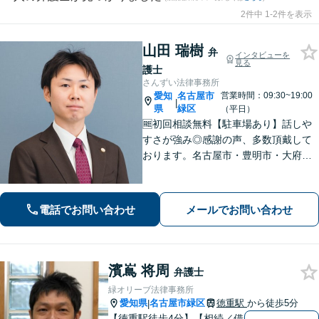
2件中 1-2件を表示
山田 瑞樹
弁
インタビューを
見る
護士
さんずい法律事務所
愛知
名古屋市
営業時間：09:30~19:00
|
県
緑区
（平日）
🆓初回相談無料【駐車場あり】話しや
すさが強み◎感謝の声、多数頂戴して
おります。名古屋市・豊明市・大府
市・東海市から好アクセス。積極的な
コミュニケーションと親身な対応で、
不安を軽減。理想とする解決を目指し
電話でお問い合わせ
メールでお問い合わせ
ます【土曜・夜間面談OK】
濱嶌 将周
弁護士
緑オリーブ法律事務所
愛知県
名古屋市緑区
徳重駅
から徒歩5分
|
【徳重駅徒歩4分】【相続／借