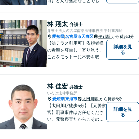
可】どんな些細なことでもお
気軽にご相談ください。イン
ターネット／削除請求や開示
請求、利用規約などのトラブ
林 翔太
弁護士
ルはお任せ！相続／感情面の
弁護士法人名古屋南部法律事務所 平針事務所
納得感を重視します。
愛知県
名古屋市天白区
平針駅
から徒歩3分
|
【法テラス利用可】依頼者様
詳細を見
の希望を尊重し「寄り添う」
る
ことをモットーに不安を取り
除くサポートをしてまいりま
す。法律の観点からだけでな
く、お気持ちやご事情に寄り
添った対応が可能です。お気
林 佳宏
弁護士
軽にご相談ください。
いろは法律事務所
愛知県
東海市
太田川駅
から徒歩5分
|
【太田川駅徒歩5分】【元警察
詳細を見
官】刑事事件はお任せくださ
る
い。元警察官だからこその視
点で、有利な解決を目指しま
す。粘り強い交渉を行いま