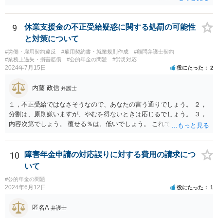
9
休業支援金の不正受給疑惑に関する処罰の可能性
と対策について
#労働・雇用契約違反
#雇用契約書・就業規則作成
#顧問弁護士契約
#業務上過失・損害賠償
#公的年金の問題
#労災対応
2024年7月15日
役にたった
2
内藤 政信
弁護士
１，不正受給ではなさそうなので、あなたの言う通りでしょう。 ２，
分割は、原則嫌いますが、やむを得ないときは応じるでしょう。 ３，
内容次第でしょう。 覆せる％は、低いでしょう。 これで終わります。
10
障害年金申請の対応誤りに対する費用の請求につ
いて
#公的年金の問題
2024年6月12日
役にたった
1
匿名A
弁護士