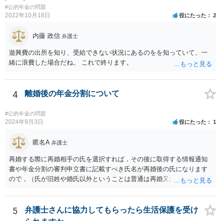
#公的年金の問題
2022年10月18日
役にたった
2
内藤 政信
弁護士
遊興費の出所を知り、受給できない状況にあるのをを知っていて、一
緒に浪費した場合だね。 これで終ります。
4
離婚後の年金分割について
#公的年金の問題
2024年9月3日
役にたった
1
匿名A
弁護士
再婚する際に再婚相手の氏を選択すれば，その後に取得する情報通知
書や年金分割の審判申立書に記載すべき氏名が再婚後の氏になります
ので，（氏が旧姓や婚氏以外ということは普通は再婚又は養子縁組し
たということで）再婚した可能性は疑われると思います。なお，住所
秘匿であればともかく，氏名秘匿を申し立てると，むしろ再婚したこ
とを推察されてしまうのではないかと思います。事案がよくわかりま
5
弁護士さんに協力してもらったら生活保護を受け
せんが，この種の事案では，再婚前に年金分割の手続を行うのがセオ