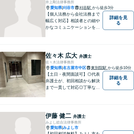
井上剛法律事務所
ださい。【電話・WEB相談も
愛知県
刈谷市
刈谷駅
から徒歩3分
|
対応可能】
【個人法務から会社法務まで
詳細を見
幅広く対応】相談者との細や
る
かなコミュニケーションを大
切にし、親切・丁寧で分かり
やすい説明を心がけておりま
す。法律問題でお困りでした
ら、お早めにご相談くださ
佐々木 広大
弁護士
い。【JR在来線「刈谷駅」4
佐々木法律事務所
分】【駐車場あり】
愛知県
名古屋市中区
東別院駅
から徒歩10分
|
【土日・夜間面談可】◎代表
詳細を見
弁護士が、初回相談から解決
る
まで一貫して対応◎丁寧な対
応に強み。【刑事事件】早期
の身柄解放、不起訴など、豊
富な経験をもとに最善の解決
を目指します【相続問題】遺
伊藤 健二
弁護士
産分割調停や審判もお任せく
みよし総合法律事務所
ださい【東別院駅】
愛知県
みよし市
|
【初回相談無料】みよし市を