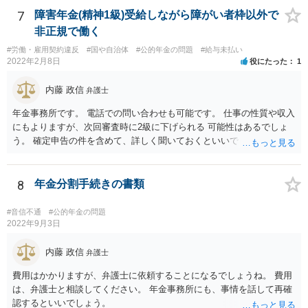
7
障害年金(精神1級)受給しながら障がい者枠以外で
非正規で働く
#労働・雇用契約違反
#国や自治体
#公的年金の問題
#給与未払い
2022年2月8日
役にたった
1
内藤 政信
弁護士
年金事務所です。 電話での問い合わせも可能です。 仕事の性質や収入
にもよりますが、次回審査時に2級に下げられる 可能性はあるでしょ
う。 確定申告の件を含めて、詳しく聞いておくといいでしょう。 弁護
士も知識が乏しいところなので。
8
年金分割手続きの書類
#音信不通
#公的年金の問題
2022年9月3日
内藤 政信
弁護士
費用はかかりますが、弁護士に依頼することになるでしょうね。 費用
は、弁護士と相談してください。 年金事務所にも、事情を話して再確
認するといいでしょう。