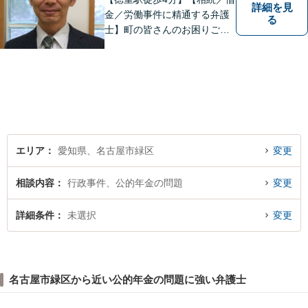
詳細を見
金／労働事件に精通する弁護
る
士】町の皆さんのお困りごと
を何でも解決するジェネラリ
スト弁護士。社会の秩序を保
つべく、環境問題やマイナン
バー等の情報問題にも意欲高
く取り組みます。お困りごと
があれば。お気軽にご相談く
ださい。
エリア
愛知県、名古屋市緑区
変更
相談内容
行政事件、公的年金の問題
変更
詳細条件
未選択
変更
名古屋市緑区から近い公的年金の問題に強い弁護士