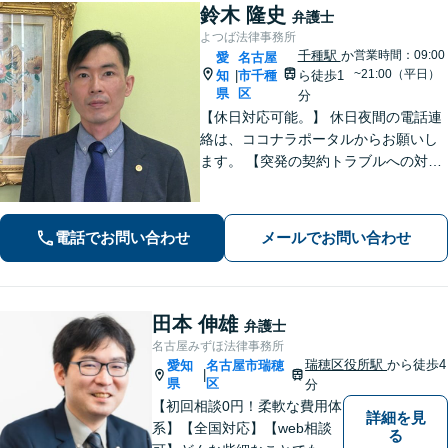
鈴木 隆史
弁護士
よつば法律事務所
千種駅
か
営業時間：09:00
愛
名古屋
~21:00（平日）
知
市千種
ら徒歩1
|
県
区
分
【休日対応可能。】 休日夜間の電話連
絡は、ココナラポータルからお願いし
ます。 【突発の契約トラブルへの対応
可能】 【WEB面談可能】 「元官公庁
職員／10年間クレームの多い部署に在
籍」トラブル等に対し状況に応じて適
電話でお問い合わせ
メールでお問い合わせ
切に問題解決を図ります。
田本 伸雄
弁護士
名古屋みずほ法律事務所
瑞穂区役所駅
から徒歩4
愛知
名古屋市瑞穂
|
県
区
分
【初回相談0円！柔軟な費用体
詳細を見
系】【全国対応】【web相談
る