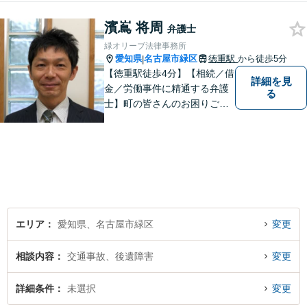
有】
濱嶌 将周
弁護士
緑オリーブ法律事務所
愛知県
名古屋市緑区
徳重駅
から徒歩5分
|
【徳重駅徒歩4分】【相続／借
詳細を見
金／労働事件に精通する弁護
る
士】町の皆さんのお困りごと
を何でも解決するジェネラリ
スト弁護士。社会の秩序を保
つべく、環境問題やマイナン
バー等の情報問題にも意欲高
く取り組みます。お困りごと
があれば。お気軽にご相談く
ださい。
エリア
愛知県、名古屋市緑区
変更
相談内容
交通事故、後遺障害
変更
詳細条件
未選択
変更