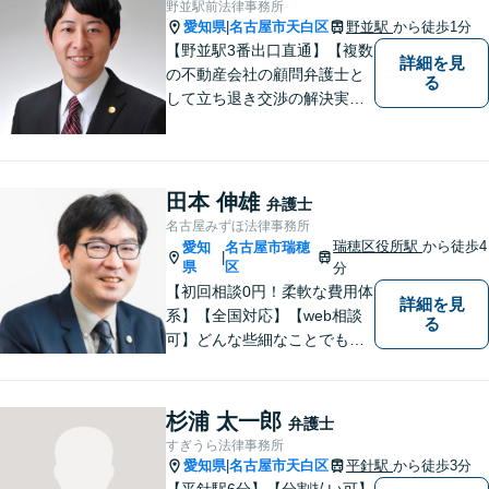
野並駅前法律事務所
愛知県
名古屋市天白区
野並駅
から徒歩1分
|
【野並駅3番出口直通】【複数
詳細を見
の不動産会社の顧問弁護士と
る
して立ち退き交渉の解決実績
多数】立ち退き（賃借人側で
賃料不払いの場合を除く）、
相続、交通事故（人身事故の
被害者側に限る）、離婚、企
田本 伸雄
弁護士
業及び個人事業主の顧問に関
名古屋みずほ法律事務所
する相談は初回相談無料で
瑞穂区役所駅
から徒歩4
愛知
名古屋市瑞穂
|
す。
県
区
分
【初回相談0円！柔軟な費用体
詳細を見
系】【全国対応】【web相談
る
可】どんな些細なことでもお
気軽にご相談ください。イン
ターネット／削除請求や開示
請求、利用規約などのトラブ
杉浦 太一郎
弁護士
ルはお任せ！相続／感情面の
すぎうら法律事務所
納得感を重視します。
愛知県
名古屋市天白区
平針駅
から徒歩3分
|
【平針駅6分】【分割払い可】