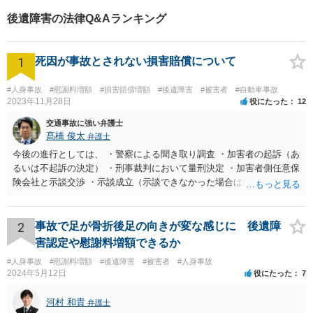
を心がけております。【完全
後遺障害の法律Q&Aランキング
個室】【法テラス利用可】
1
死因が事故とされない損害賠償について
#人身事故
#慰謝料増額
#損害賠償増額
#後遺障害
#被害者
#自動車事故
2023年11月28日
役にたった
12
交通事故に強い弁護士
髙橋 俊太
弁護士
今後の進行としては、 ・警察による聞き取り調査 ・加害者の起訴（あ
るいは不起訴の決定） ・刑事裁判において量刑決定 ・加害者側任意保
険会社と示談交渉 ・示談成立（示談できなかった場合は裁判） となり
ます。なお、警察では、お母様の生前のご様子やご遺族の被害感情、
加害者に対する処罰感情など尋ねられるはずですので、率直にお答え
になるとよいと思います。
2
事故で足が骨折後足の向きが変な感じに 後遺障
害認定や慰謝料増額できるか
#人身事故
#慰謝料増額
#後遺障害
#被害者
#人身事故
2024年5月12日
役にたった
7
河村 和貴
弁護士