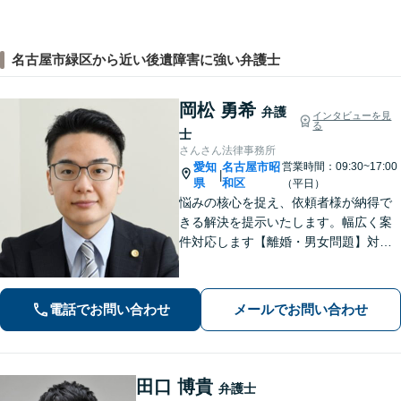
名古屋市緑区から近い後遺障害に強い弁護士
岡松 勇希
弁護
インタビューを見
る
士
さんさん法律事務所
愛知
名古屋市昭
営業時間：09:30~17:00
|
県
和区
（平日）
悩みの核心を捉え、依頼者様が納得で
きる解決を提示いたします。幅広く案
件対応します【離婚・男女問題】対応
実績多数！別居時点で婚姻費用は請求
いただけます【企業法務】安心して事
業展開できるよう、法律家の視点でサ
電話でお問い合わせ
メールでお問い合わせ
ポートします！【御器所駅／桜山駅徒
歩14分】
田口 博貴
弁護士