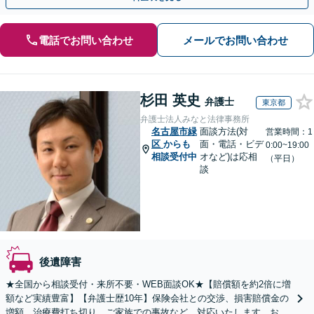
電話でお問い合わせ
メールでお問い合わせ
杉田 英史
弁護士
東京都
弁護士法人みなと法律事務所
名古屋市緑
面談方法(対
営業時間：1
区
からも
面・電話・ビデ
0:00~19:00
相談受付中
オなど)は応相
（平日）
談
後遺障害
★全国から相談受付・来所不要・WEB面談OK★【賠償額を約2倍に増
額など実績豊富】【弁護士歴10年】保険会社との交渉、損害賠償金の
増額、治療費打ち切り、ご家族での事故など、対応いたします。お早