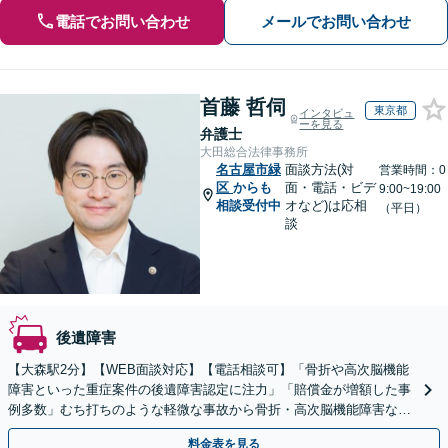
電話でお問い合わせ
メールでお問い合わせ
首藤 哲伺
東京都
インタビュ
ーを見る
弁護士
大田総合法律事務所
名古屋市緑
面談方法(対
営業時間：0
区
からも
面・電話・ビデ
9:00~19:00
相談受付中
オなど)は応相
（平日）
談
後遺障害
【大森駅2分】【WEB面談対応】【電話相談可】「骨折や高次脳機能
障害といった重症案件の後遺障害認定に注力」「賠償金が増額した事
例多数」むち打ちのような軽微な事故から骨折・高次脳機能障害など
の重症事故まで、事故の規模に関わらず対応いたします
料金表を見る