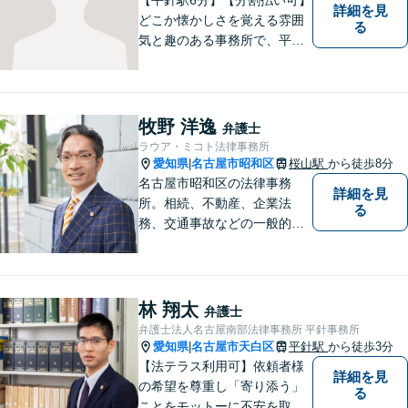
詳細を見
どこか懐かしさを覚える雰囲
る
気と趣のある事務所で、平針
に縁とゆかりを持った弁護士
が【相続・不動産・一般民
事・企業法務・税務】といっ
た幅広い対応業務で問題解決
牧野 洋逸
弁護士
に取り組みます。
ラウア・ミコト法律事務所
愛知県
名古屋市昭和区
桜山駅
から徒歩8分
|
名古屋市昭和区の法律事務
詳細を見
所。相続、不動産、企業法
る
務、交通事故などの一般的な
法律相談はもちろん、スポー
ツ法務にも積極的に取り組ん
でいます【初回30分相談無
料】【桜山駅より徒歩８分】
林 翔太
弁護士
【駐車場あり】【オンライン
弁護士法人名古屋南部法律事務所 平針事務所
相談可】
愛知県
名古屋市天白区
平針駅
から徒歩3分
|
【法テラス利用可】依頼者様
詳細を見
の希望を尊重し「寄り添う」
る
ことをモットーに不安を取り