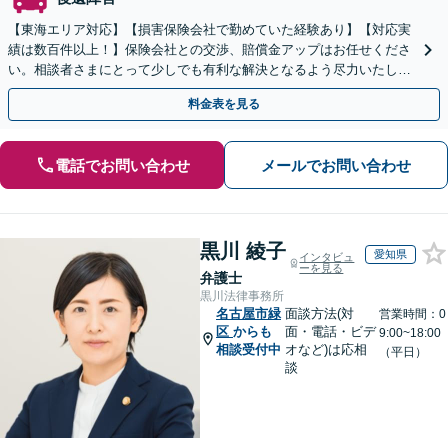
【東海エリア対応】【損害保険会社で勤めていた経験あり】【対応実
績は数百件以上！】保険会社との交渉、賠償金アップはお任せくださ
い。相談者さまにとって少しでも有利な解決となるよう尽力いたしま
す。【初回相談無料】【電話相談可】【休日面談可】
料金表を見る
電話でお問い合わせ
メールでお問い合わせ
黒川 綾子
愛知県
インタビュ
ーを見る
弁護士
黒川法律事務所
名古屋市緑
面談方法(対
営業時間：0
区
からも
面・電話・ビデ
9:00~18:00
相談受付中
オなど)は応相
（平日）
談