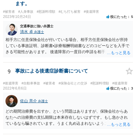
ます。
#被害者
#人身事故
#慰謝料増額
#むち打ち被害
#後遺障害
2023年10月24日
役にたった
5
交通事故に強い弁護士
清水 卓
弁護士
相手方に任意保険会社が付いている場合、相手方任意保険会社が所持
している事故証明、診断書•診療報酬明細書などのコピーなどを入手で
きる可能性があります。 後遺障害の一度目の申請を相手方任意保険会
社を通じて行なっている場合（事前認定）、後遺障害診断書や認定結
果と認定理由書も相手方任意保険会社から入手できる可能性がありま
す。 これらが難しくても、通院していた病院のカルテを取り付けるこ
9
事故による後遺症診断書について
と等で代替が可能な場合もあります。 事故からどの程度期間が経過し
ているがが定かではありませんが、昨年４月から既に１年半年程度経
#後遺障害
#自動車事故
#被害者
#保険会社との交渉
#慰謝料増額
#後遺障害
過しており、時効なども意識しながら対応をしておきたいところで
2022年6月6日
役にたった
3
す。 待っていても事態が打開しない可能性もあるため、依頼の対応が
可能な弁護士に個別に問い合わせ、上記の方法等を参考に進め方を相
佐山 亮介
弁護士
談してみるのが望ましいかもしれません。
どの期間治療費を出すか、という問題はありますが、保険会社からあ
なたへの治療費の支払期限は本来存在しないはずです。もし急かされ
ているなら騙されています。うまく丸め込まれないようご注意下さ
い。 診療内科の費用を払ってもらえるかどうかは絶対の保証はありま
せんが、受診したならば提出すべきです。