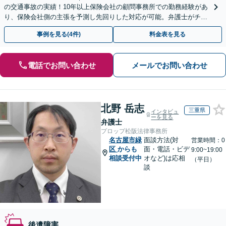
の交通事故の実績！10年以上保険会社の顧問事務所での勤務経験があ
り、保険会社側の主張を予測し先回りした対応が可能。弁護士がチー
ムとなり示談交渉、休業損害、後遺障害等に対応。
事例を見る(4件)
料金表を見る
電話でお問い合わせ
メールでお問い合わせ
北野 岳志
三重県
インタビュ
ーを見る
弁護士
プロップ松阪法律事務所
名古屋市緑
面談方法(対
営業時間：0
区
からも
面・電話・ビデ
9:00~19:00
相談受付中
オなど)は応相
（平日）
談
後遺障害