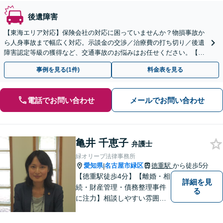
後遺障害
【東海エリア対応】保険会社の対応に困っていませんか？物損事故か
ら人身事故まで幅広く対応。示談金の交渉／治療費の打ち切り／後遺
障害認定等級の獲得など、交通事故のお悩みはお任せください。【初
回相談無料】【夜間・休日の相談可能】【駐車場あり】
事例を見る(1件)
料金表を見る
電話でお問い合わせ
メールでお問い合わせ
亀井 千恵子
弁護士
緑オリーブ法律事務所
愛知県
名古屋市緑区
徳重駅
から徒歩5分
|
【徳重駅徒歩4分】【離婚・相
詳細を見
続・財産管理・債務整理事件
る
に注力】相談しやすい雰囲気
を心がけております。お気軽
にご相談ください。【駐車場