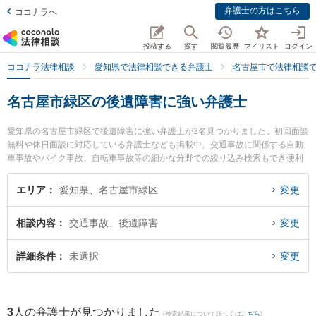
弁護士の方はこちら
ココナラへ
投稿する
探す
閲覧履歴
マイリスト
ログイン
ココナラ法律相談
愛知県で法律相談できる弁護士
名古屋市で法律相談
名古屋市緑区の後遺障害に強い弁護士
愛知県の名古屋市緑区で後遺障害に強い弁護士が3名見つかりました。初回面談
無料や休日面談に対応している弁護士なども掲載中。交通事故に関係する自動
車事故やバイク事故、自転車事故等の細かな分野での絞り込み検索もでき便利
です。特にさんずい法律事務所の山田 瑞樹弁護士や緑オリーブ法律事務所の亀
井 千恵子弁護士、緑オリーブ法律事務所の濱嶌 将周弁護士のプロフィール情報
エリア
愛知県、名古屋市緑区
変更
や弁護士費用、強みなどが注目されています。『名古屋市緑区で土日や夜間に
発生した後遺障害のトラブルを今すぐに弁護士に相談したい』『後遺障害のト
相談内容
交通事故、後遺障害
変更
ラブル解決の実績豊富な近くの弁護士を検索したい』『初回相談無料で後遺障
害を法律相談できる名古屋市緑区内の弁護士に相談予約したい』などでお困り
の相談者さんにおすすめです。
詳細条件
未選択
変更
3
人の弁護士が見つかりました
(検索結果について詳しくは
こちら
)