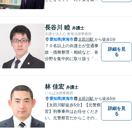
除くサポートをしてまいりま
す。法律の観点からだけでな
く、お気持ちやご事情に寄り
添った対応が可能です。お気
長谷川 睦
弁護士
軽にご相談ください。
弁護士法人心 東海法律事務所
愛知県
東海市
太田川駅
から徒歩1分
|
７０名以上の弁護士が交通事
詳細を見
故・債務整理・相続など、各
る
分野を集中的に取り扱う「分
野担当制」とすることで、ご
依頼者様に高品質・低コスト
でのリーガルサービスを提供
できるよう努めております。
林 佳宏
弁護士
いろは法律事務所
愛知県
東海市
太田川駅
から徒歩5分
|
【太田川駅徒歩5分】【元警察
詳細を見
官】刑事事件はお任せくださ
る
い。元警察官だからこその視
点で、有利な解決を目指しま
す。粘り強い交渉を行いま