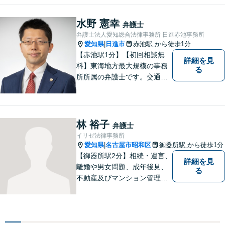
す。相手側の無理難題に屈す
ることはございません。元警
水野 憲幸
弁護士
察官の経験を活かした交通事
弁護士法人愛知総合法律事務所 日進赤池事務所
故事案対応もいたします。
愛知県
日進市
赤池駅
から徒歩1分
|
【赤池駅1分】【初回相談無
詳細を見
料】東海地方最大規模の事務
る
所所属の弁護士です。交通事
故、離婚問題、相続問題等多
数の事件を扱っています。初
回相談無料、営業時間外の相
談対応も行っております。ま
林 裕子
弁護士
ずは、お気軽にお電話くださ
イリゼ法律事務所
い。
愛知県
名古屋市昭和区
御器所駅
から徒歩1分
|
【御器所駅2分】相続・遺言、
詳細を見
離婚や男女問題、成年後見、
る
不動産及びマンション管理な
どの分野を得意としておりま
す。 ご相談者様の事情だけで
なく、お気持ちにも寄り添
い、丁寧な説明と迅速な対応