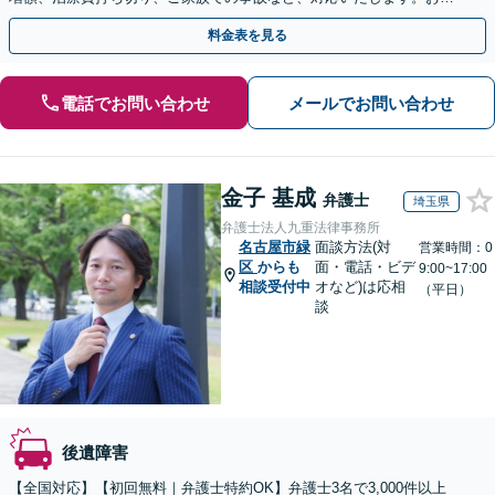
めにご相談ください【初回相談・着手金無料】
料金表を見る
電話でお問い合わせ
メールでお問い合わせ
金子 基成
弁護士
埼玉県
弁護士法人九重法律事務所
名古屋市緑
面談方法(対
営業時間：0
区
からも
面・電話・ビデ
9:00~17:00
相談受付中
オなど)は応相
（平日）
談
後遺障害
【全国対応】【初回無料｜弁護士特約OK】弁護士3名で3,000件以上