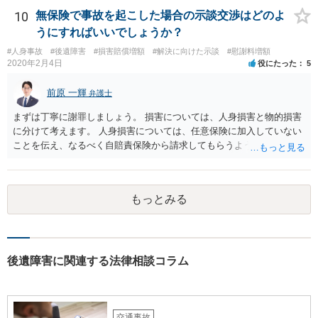
10
無保険で事故を起こした場合の示談交渉はどのよ
うにすればいいでしょうか？
#人身事故
#後遺障害
#損害賠償増額
#解決に向けた示談
#慰謝料増額
2020年2月4日
役にたった
5
前原 一輝
弁護士
まずは丁寧に謝罪しましょう。 損害については、人身損害と物的損害
に分けて考えます。 人身損害については、任意保険に加入していない
ことを伝え、なるべく自賠責保険から請求してもらうようお願いして
ください。 また、治療については、健康保険を使ってもらうようにお
願いしてください。 物的損害については、請求の根拠を精査する必要
があり、写真や見積書を送ってもらい、請求金額が正当化をちゃんと
もっとみる
チェックする必要があります。 相談者様の資力がどれだけあるのかは
分かりませんが、資力に応じた対応をして行くほかありません。 訴訟
にならないようにするには、被害者の納得するような金額を提示する
しかありません。ご相談者様の誠意が伝わっているかや、 被害者のキ
ャラクターの問題もあるので、どうすればよいのかという正解はあり
後遺障害に関連する法律相談コラム
ません。どのように対応しても、訴訟に持っていく人もいます。 一人
で交渉をすることは相当大変だと思うので、弁護士に面談のうえ、場
合によっては交渉を任せた方がいいかもしれません。
交通事故