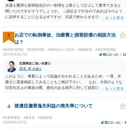
弁護士費用も損害額合計の一割増を上限として計上して要求できると
聞いたのですがそうでしょうか。 →訴訟までやるのであればそのよう
に請求することになるはずですが、示談で終わらせる場合には、そこ
は譲歩させられることが多いように思います。 LAC基準の弁護士さん
ならほとんど充足できるか多くが返ってくるイメージなので頼むのも
いいかなと思うのですが。 →LAC基準でもそうかもしれませんし、交
3
お店での転倒事故、治療費と損害賠償の相談方法
通事故事案ではより定額の費用としている法律事務所も多いように思
は？
います。費用面も含めて、弁護士さんを検討してみるとよいかもしれ
#損害賠償増額
#慰謝料増額
#保険会社との交渉
#後遺障害
#損害賠償増額
ませんね。 かなり具体的な話も多くなっているので、法律事務所に問
2023年6月17日
役にたった
12
い合わせてみるとよいと思います。
交通事故に強い弁護士
清水 卓
弁護士
このように、事案によって結論が分かれることがあるため、一度、弁
護士に直接相談してみることもご検討下さい。 なお、今回のような
日常生活上の事故の際、責任のある相手に対して損害賠償請求する際
の弁護士費用がご加入の保険から出る特約が付いている場合がありま
す（ご自宅の火災保険や自動車の任意保険等を確認してみて下さい。
加入したつもりがなくても、確認してみたら付いていたということが
4
後遺症傷害逸失利益の喪失率について
ありますので）。
#自動車事故
#被害者
#後遺障害
2025年8月27日
役にたった
4