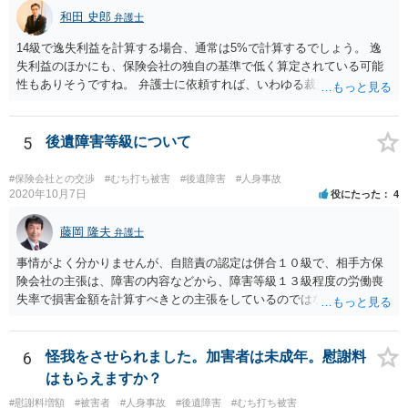
和田 史郎
弁護士
14級で逸失利益を計算する場合、通常は5%で計算するでしょう。 逸
失利益のほかにも、保険会社の独自の基準で低く算定されている可能
性もありそうですね。 弁護士に依頼すれば、いわゆる裁判基準程度の
増額が期待できると思います。
5
後遺障害等級について
#保険会社との交渉
#むち打ち被害
#後遺障害
#人身事故
2020年10月7日
役にたった
4
藤岡 隆夫
弁護士
事情がよく分かりませんが、自賠責の認定は併合１０級で、相手方保
険会社の主張は、障害の内容などから、障害等級１３級程度の労働喪
失率で損害金額を計算すべきとの主張をしているのではないでしょう
か。 こちらの弁護士の責任ではなく、相手保険会社の姿勢が原因です
ので、弁護士を交代しても状況は変わらないでしょう。今の弁護士と
十分に打ち合わせをすることが重要だと思います。
6
怪我をさせられました。加害者は未成年。慰謝料
はもらえますか？
#慰謝料増額
#被害者
#人身事故
#後遺障害
#むち打ち被害