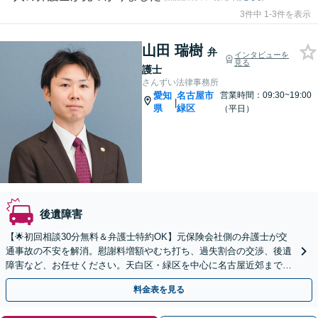
3件中 1-3件を表示
山田 瑞樹
弁
インタビューを
見る
護士
さんずい法律事務所
愛知
名古屋市
営業時間：09:30~19:00
|
県
緑区
（平日）
後遺障害
【🌟初回相談30分無料＆弁護士特約OK】元保険会社側の弁護士が交
通事故の不安を解消。慰謝料増額やむち打ち、過失割合の交渉、後遺
障害など、お任せください。天白区・緑区を中心に名古屋近郊まで地
域密着で対応。【夜間・土曜日面談OK｜駐車場完備】
料金表を見る