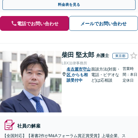
も豊富です。【夜間・休日面談可】【完全個室】
料金表を見る
電話でお問い合わせ
メールでお問い合わせ
柴田 堅太郎
弁護士
東京都
LBX法律事務所
営業時
名古屋市守山
面談方法(対面・
区
からも相
電話・ビデオな
間：本日
談受付中
ど)は応相談
定休日
社員の解雇
【全国対応】【著書2作がM&Aフォーラム賞正賞受賞】上場企業、ス