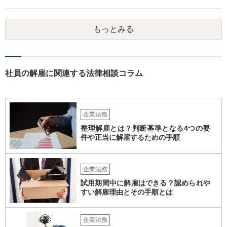
報酬、役員賞与、退職慰労金等は、この損害に含まれると言われてい
ます。また、手当等異なる名称が使用されていても実質はこれらと同
じような性質の金員と判断されれば、損害に含まれる可能性がありま
もっとみる
す。 慰謝料や弁護士については、これらの損害に含まれないと述べる
裁判例もありますが、含まれるとする見解もあり、争いがあるところ
です（なお、含まれないとしても、民法の不法行為などの別の法律構
成で賠償請求される可能性もあります）。 報酬が無いというのは、会
社として正式な手続きを経て無報酬と取り決めているということでし
社員の解雇に関連する法律相談コラム
ょうか。また、定款や他の規程などに退職慰労金の定めなどがござい
ませんでしょうか。役員の残りの任期はどのくらいの期間でしょう
か。これらも確認しておかれた方がよろしいかと思います。 辞任や任
期満了という他の退任方法であれば、解任のような損害賠償の定めは
企業法務
ないため、これらの代替方法を取ることができないかも検討点です。
整理解雇とは？判断基準となる4つの要
件や正当に解雇するための手順
企業法務
試用期間中に解雇はできる？認められや
すい解雇理由とその手順とは
企業法務