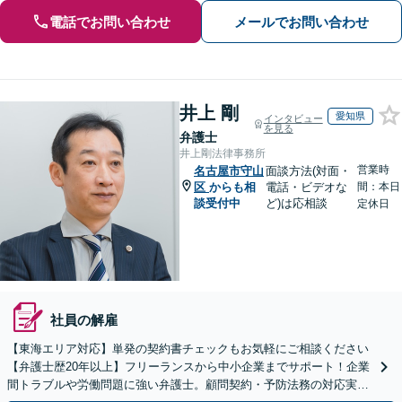
電話でお問い合わせ
メールでお問い合わせ
井上 剛
愛知県
インタビュー
を見る
弁護士
井上剛法律事務所
営業時
名古屋市守山
面談方法(対面・
区
からも相
電話・ビデオな
間：本日
談受付中
ど)は応相談
定休日
社員の解雇
【東海エリア対応】単発の契約書チェックもお気軽にご相談ください
【弁護士歴20年以上】フリーランスから中小企業までサポート！企業
間トラブルや労働問題に強い弁護士。顧問契約・予防法務の対応実績