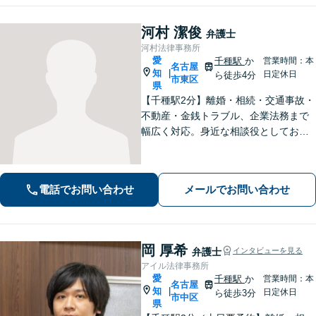
河村 潔俊
弁護士
河村法律事務所
愛
千種駅
か
営業時間：本
名古屋
知
|
日定休日
ら徒歩4分
市東区
県
【千種駅2分】離婚・相続・交通事故・
不動産・金銭トラブル、企業法務まで
幅広く対応。身近な相談役としてお悩
みをじっくり伺い、わかりやすくご説
明します。平穏な日常を取り戻すた
め、まずは気軽にご相談ください。
電話でお問い合わせ
メールでお問い合わせ
【土日祝対応可、夜間対応可】【オン
ライン対応可】
岡 厚希
弁護士
インタビューを見る
アイル法律事務所
愛
千種駅
か
営業時間：本
名古屋
知
|
日定休日
ら徒歩3分
市中区
県