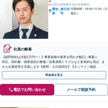
士
旭合同法律事務所 春日井事務所
愛知
春日井
営業時間：09:00~21:00（日
|
県
市
曜日）
社員の解雇
【顧問契約は月額1万円〜！】事業規模や業界を問わず幅広い事案に
対応。契約書・就業規則の整備／従業員間トラブルなど多角的な視点
から企業経営を支援します【夜間・土日祝対応】【オンライン面談
可】【完全個室】
料金表を見る
電話でお問い合わせ
メールで面談予約