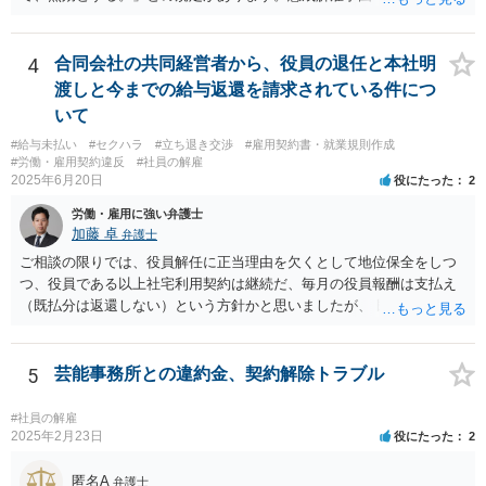
則に規定）に該当する行為が認められるかは、記載されている事情だ
けでは判断できませんが、解雇無効を争う余地はあるように思いま
す。 使用者の態度から見て交渉での解決は難しく、労働審判や訴訟
4
合同会社の共同経営者から、役員の退任と本社明
手続で争う必要があると思います。 なるべく早く、弁護士にご相談
渡しと今までの給与返還を請求されている件につ
されることをおすすめします。
いて
#給与未払い
#セクハラ
#立ち退き交渉
#雇用契約書・就業規則作成
#労働・雇用契約違反
#社員の解雇
2025年6月20日
役にたった
2
労働・雇用に強い弁護士
加藤 卓
弁護士
ご相談の限りでは、役員解任に正当理由を欠くとして地位保全をしつ
つ、役員である以上社宅利用契約は継続だ、毎月の役員報酬は支払え
（既払分は返還しない）という方針かと思いましたが、 既に訴訟を提
起されているとのことですので、質問掲示板ではなく、直接弁護士に
連絡を入れて具体的な相談をした方がよいと思いますよ。手元キャッ
シュのあるなしによって保全処分も必要になりそうです。 訴状の内
5
芸能事務所との違約金、契約解除トラブル
容、合同会社の定款とあなたの役員任期、社宅利用契約の内容（社宅
は合同会社所有か？賃貸？、使用料支払はゼロ？それとも一旦報酬と
#社員の解雇
して３０万円支給されてそこから払っている？）くらいがあれば、御
2025年2月23日
役にたった
2
見積してもらえると思います。
匿名A
弁護士