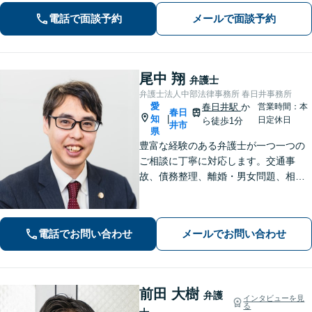
談ください。
電話で面談予約
メールで面談予約
尾中 翔
弁護士
弁護士法人中部法律事務所 春日井事務所
愛
春日井駅
か
営業時間：本
春日
知
|
日定休日
ら徒歩1分
井市
県
豊富な経験のある弁護士が一つ一つの
ご相談に丁寧に対応します。交通事
故、債務整理、離婚・男女問題、相続
問題、刑事事件等の実績多数。リーズ
ナブルな費用で安心と信頼の法律サー
ビスを提供します。【相談無料】【電
電話でお問い合わせ
メールでお問い合わせ
話・オンライン相談可】【春日井駅
前・名古屋駅前】
前田 大樹
弁護
インタビューを見
る