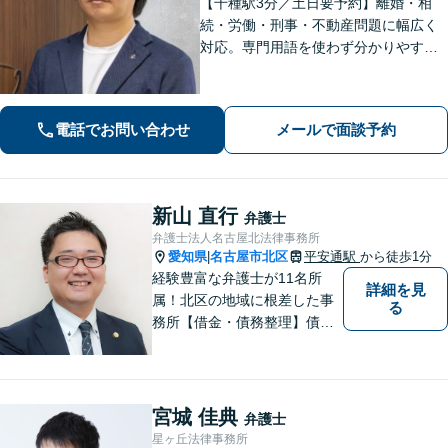
【千種駅3分／土日要予約】離婚・相
続・労働・刑事・不動産問題に幅広く
対応。専門用語を使わず分かりやすく
ご説明します。「話しやすい」と評判
の弁護士が、あなたが気づいていない
最適な解決策まで、期待を超える「必
電話でお問い合わせ
メールで面談予約
要十分以上」のサポートをご提供しま
す。
新山 直行
弁護士
弁護士法人名古屋北法律事務所
愛知県
名古屋市北区
平安通駅
から徒歩1分
|
経験豊富な弁護士が11名所
詳細を見
属！北区の地域に根差した事
る
務所【借金・債務整理】債務
整理相談は年間150件以上
【労働・労災】全弁護士が労
働弁護団所属、使用者側にも
対応【相続・遺言】他士業と
宮城 佳典
弁護士
も連携【平安通駅1分】
星ヶ丘法律事務所