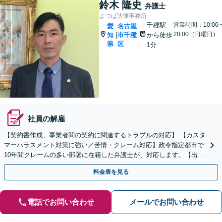
鈴木 隆史
弁護士
よつば法律事務所
千種駅
営業時間：10:00~
愛
名古屋
20:00（日曜日）
知
市千種
から徒歩
|
県
区
1分
社員の解雇
【契約書作成、事業者間の契約に関連するトラブルの対応】 【カスタ
マーハラスメント対策に強い／苦情・クレーム対応】政令指定都市で
10年間クレームの多い部署に在籍した弁護士が、対応します。【出張
相談・WEB面談対応】【休日・夜間相談可】
料金表を見る
電話でお問い合わせ
メールでお問い合わせ