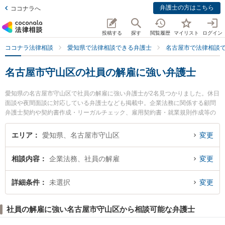
弁護士の方はこちら
ココナラへ
投稿する
探す
閲覧履歴
マイリスト
ログイン
ココナラ法律相談
愛知県で法律相談できる弁護士
名古屋市で法律相談
名古屋市守山区の社員の解雇に強い弁護士
愛知県の名古屋市守山区で社員の解雇に強い弁護士が2名見つかりました。休日
面談や夜間面談に対応している弁護士なども掲載中。企業法務に関係する顧問
弁護士契約や契約書作成・リーガルチェック、雇用契約書・就業規則作成等の
細かな分野での絞り込み検索もでき便利です。特に中村総合法律事務所の中村
弘人弁護士やみつる法律事務所の山中 千昌弁護士のプロフィール情報や弁護士
エリア
愛知県、名古屋市守山区
変更
費用、強みなどが注目されています。『名古屋市守山区で土日や夜間に発生し
た社員の解雇のトラブルを今すぐに弁護士に相談したい』『社員の解雇のトラ
相談内容
企業法務、社員の解雇
変更
ブル解決の実績豊富な近くの弁護士を検索したい』『初回相談無料で社員の解
雇を法律相談できる名古屋市守山区内の弁護士に相談予約したい』などでお困
りの相談者さんにおすすめです。
詳細条件
未選択
変更
社員の解雇に強い名古屋市守山区から相談可能な弁護士