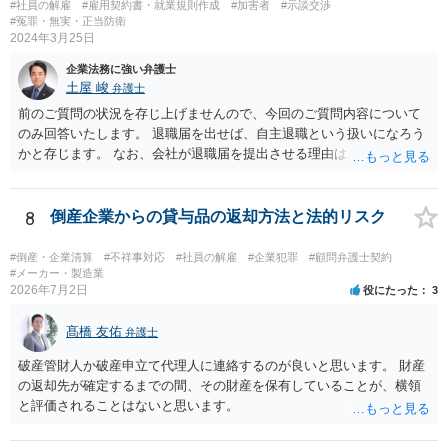
#社員の解雇
#雇用契約書・就業規則作成
#加害者
#示談交渉
を伺う必要がありますが、”言われた”ということで、もしかしたら書面
#冤罪・無実・正当防衛
で契約を締結していないのかもしれません。契約書がないためにトラ
2024年3月25日
ブルが生じることは上記のとおり珍しくありません。 もし契約書がな
いようでしたら、ご自身の権利を守り義務の範囲を明確にするため、
企業法務に強い弁護士
契約書を作成することをお勧めします。 契約書の支援について、弁護
土屋 峻
弁護士
士にご相談されるのもお勧めです。
前のご質問の状況を存じ上げませんので、今回のご質問内容について
のみ回答いたします。 退職届を出せば、自主退職という扱いになろう
かと存じます。 なお、会社が退職届を提出させる理由は、後日解雇無
効を主張された場合に備えて、退職届を提出させて「解雇」ではなか
ったと体裁を整えるためであることが多いです。 ただ、実際に懲戒解
雇事由が認められそうなのであれば、穏便な形である自主退職をした
8
倒産企業からの貸与品の返却方法と法的リスク
方がよい場合もありますので、事案によることになります。
#倒産・企業清算
#不祥事対応
#社員の解雇
#企業犯罪
#顧問弁護士契約
#メーカー・製造業
2026年7月2日
役にたった
3
髙橋 友佑
弁護士
破産管財人か破産申立て代理人に連絡するのが良いと思います。 財産
の返却先が確定するまでの間、その財産を保有していることが、横領
と評価されることはないと思います。