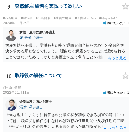
9
突然解雇 給料を支払って欲しい
#不当解雇
#製造業
#不当解雇
#社員の解雇
#退職金未払い
#給与未払い
2024年11月25日
役にたった
1
労働・雇用に強い弁護士
泉 亮介
弁護士
解雇無効を主張し、労働審判の中で退職金相当額を含めての金銭的解
決を求める形となるでしょう。 理由なく解雇をすることは認められる
ことではないためしっかりと弁護士を立て争うことを検討されて良い
かと思われます。
10
取締役の解任について
#社員の解雇
2022年11月11日
役にたった
1
企業法務に強い弁護士
清水 卓
弁護士
正当な理由によらずに解任された取締役が請求できる損害の範囲につ
いては、取締役を解任されなければ残存の任期期間中及び任期終了時
に得べかりし利益の喪失による損害と述べた裁判例があります。 役員