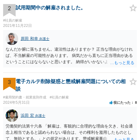
状況です。」 大変悪質ですね。打刻場所のデータと、これまでのタイ
ムカードの虚偽を確認し、突き付けて責任を問題にすることになるで
2
試用期間中の解雇されました。
しょう。 詐欺もありうるでしょうね。 「正しい時間がわからないとい
うタイムカード不正打刻による返還請求はどのようにおこなえばよい
#社員の解雇
でしょうか？」 想定できる虚偽を前提に、相手と協議して詰めればよ
2021年11月22日
いかと思います。 確実な記録があれば、それによるのがよいですが、
すべては不可能でしょうので。 相手の言動には早急には返事をせずに
原田 和幸
弁護士
弁護士と相談しながら、対応策を検討する方がよいでしょう。 また、
なんだか腑に落ちません。違法性はありますか？ 正当な理由がなけれ
返還が難しい場合、損害賠償を請求する事はできますでしょうか？ 法
ば、不当解雇の可能性があります。 病気だから直ちに正当理由がある
的には可能ですが、立証の問題があります。 協議でも問題にできそう
ということにはならないと思います。 納得がいかないようであれば、
ですが、調停なども検討できるでしょう。 また、返還請求も損害賠償
お近くの弁護士に相談されて、しかるべき請求をされてもよいと思い
請求もせず、「詐欺」として、警察に被害届を出す事は可能でしょう
ます。
か？ 内容的には検討できますが、立証は、民事よりさらにワンランク
3
電子カルテ削除疑惑と懲戒解雇問題についての相
上がります。 警察に相談されてもよい事案だとは思います。
談
#雇用契約書・就業規則作成
#社員の解雇
2024年5月31日
役にたった
8
浜田 宏
弁護士
労働契約法第十六条 「解雇は、客観的に合理的な理由を欠き、社会通
念上相当であると認められない場合は、その権利を濫用したものとし
て、無効とする。」との規定があります。懲戒解雇事由（通常就業規