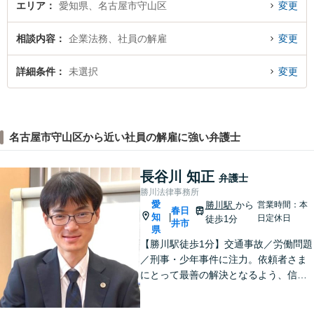
エリア
愛知県、名古屋市守山区
変更
相談内容
企業法務、社員の解雇
変更
詳細条件
未選択
変更
名古屋市守山区から近い社員の解雇に強い弁護士
長谷川 知正
弁護士
勝川法律事務所
愛
勝川駅
から
営業時間：本
春日
知
|
日定休日
徒歩1分
井市
県
【勝川駅徒歩1分】交通事故／労働問題
／刑事・少年事件に注力。依頼者さま
にとって最善の解決となるよう、信頼
関係を大切にしながら真摯に対応しま
す【法テラス利用可】。ぜひ一度ご相