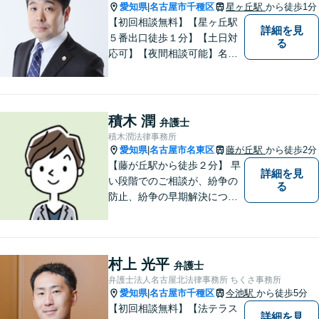
愛知県
名古屋市千種区
星ヶ丘駅
から徒歩1分
|
【初回相談無料】【星ヶ丘駅
詳細を見
５番出口徒歩１分】【土日対
る
応可】【夜間相談可能】名古
屋市千種区の弁護士です。ぜ
ひ一度ご相談ください。
積木 潤
弁護士
積木潤法律事務所
愛知県
名古屋市名東区
藤が丘駅
から徒歩2分
|
【藤が丘駅から徒歩２分】 早
詳細を見
い段階でのご相談が、紛争の
る
防止、紛争の早期解決につな
がります。 まずはお気軽にご
相談ください。
村上 光平
弁護士
弁護士法人名古屋北法律事務所 ちくさ事務所
愛知県
名古屋市千種区
今池駅
から徒歩5分
|
【初回相談無料】【法テラス
詳細を見