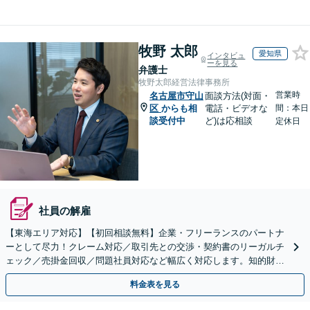
牧野 太郎
愛知県
インタビュ
ーを見る
弁護士
牧野太郎経営法律事務所
営業時
名古屋市守山
面談方法(対面・
区
からも相
電話・ビデオな
間：本日
談受付中
ど)は応相談
定休日
社員の解雇
【東海エリア対応】【初回相談無料】企業・フリーランスのパートナ
ーとして尽力！クレーム対応／取引先との交渉・契約書のリーガルチ
ェック／売掛金回収／問題社員対応など幅広く対応します。知的財産
権の相談もお任せ！【顧問契約も受付中】【完全個室】
料金表を見る