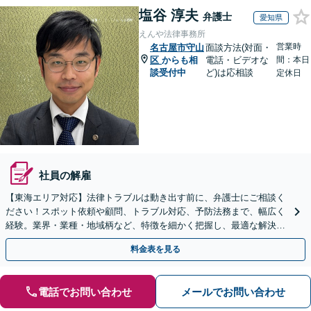
塩谷 淳夫
弁護士
愛知県
えんや法律事務所
営業時
名古屋市守山
面談方法(対面・
区
からも相
電話・ビデオな
間：本日
談受付中
ど)は応相談
定休日
社員の解雇
【東海エリア対応】法律トラブルは動き出す前に、弁護士にご相談く
ださい！スポット依頼や顧問、トラブル対応、予防法務まで、幅広く
経験。​​業界・業種・地域柄など、特徴を細かく把握し、最適な解決策
をご提示します
料金表を見る
電話でお問い合わせ
メールでお問い合わせ