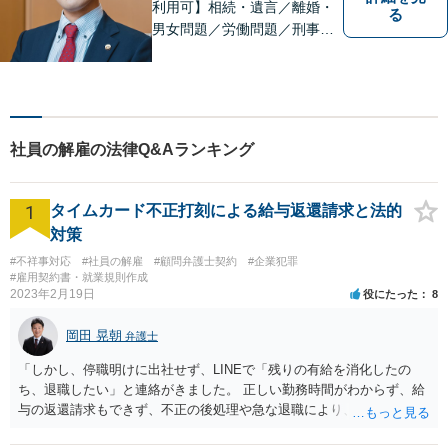
利用可】相続・遺言／離婚・
る
男女問題／労働問題／刑事事
件／借金問題に注力！依頼者
さまのお悩みに寄り添った、
質の高いリーガルサービスを
ご提供。小さなお困り事でも
構いません【夜間・休日面
社員の解雇の法律Q&Aランキング
談】【完全個室】【今池駅3
分】
1
タイムカード不正打刻による給与返還請求と法的
対策
#不祥事対応
#社員の解雇
#顧問弁護士契約
#企業犯罪
#雇用契約書・就業規則作成
2023年2月19日
役にたった
8
岡田 晃朝
弁護士
「しかし、停職明けに出社せず、LINEで「残りの有給を消化したの
ち、退職したい」と連絡がきました。 正しい勤務時間がわからず、給
与の返還請求もできず、不正の後処理や急な退職により、社や他のス
タッフに多大な迷惑をかけ、その上、有給まで使われるというような