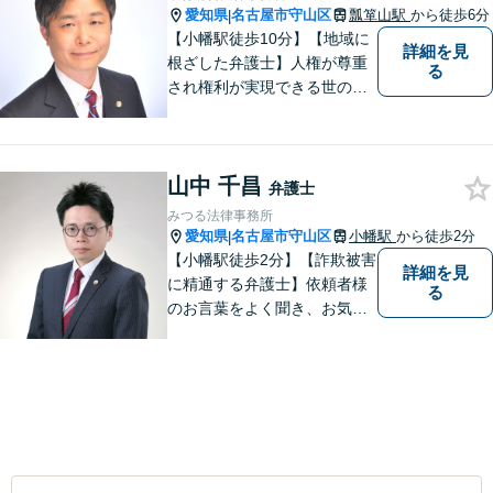
愛知県
名古屋市守山区
瓢箪山駅
から徒歩6分
|
【小幡駅徒歩10分】【地域に
詳細を見
根ざした弁護士】人権が尊重
る
され権利が実現できる世の中
を作っていけたらと考えてい
ます。刑事事件／借金問題／
離婚問題／労働問題／交通事
山中 千昌
故など、幅広く対応可能。
弁護士
【夜間／休日対応可能】お悩
みつる法律事務所
みの方はどうぞお気軽にご相
愛知県
名古屋市守山区
小幡駅
から徒歩2分
|
談ください。
【小幡駅徒歩2分】【詐欺被害
詳細を見
に精通する弁護士】依頼者様
る
のお言葉をよく聞き、お気持
ちを尊重した弁護を行いま
す。共に悩み、最適な解決へ
と導いてまいります。まずは
お気軽にご相談ください。
【土日・祝日も予約で対応
可】