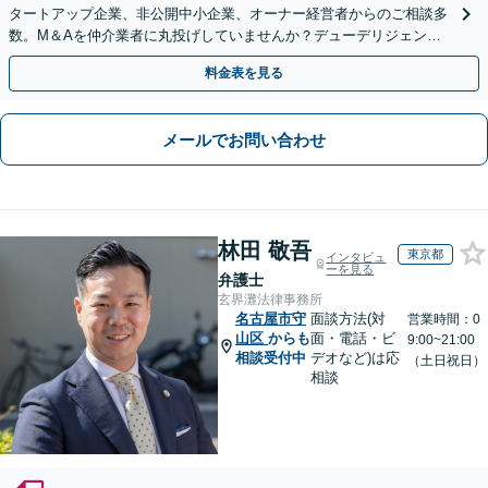
タートアップ企業、非公開中小企業、オーナー経営者からのご相談多
数。M＆Aを仲介業者に丸投げしていませんか？デューデリジェンス
や契約書作成・交渉はお任せください【初回無料】
料金表を見る
メールでお問い合わせ
林田 敬吾
東京都
インタビュ
ーを見る
弁護士
玄界灘法律事務所
名古屋市守
面談方法(対
営業時間：0
山区
からも
面・電話・ビ
9:00~21:00
相談受付中
デオなど)は応
（土日祝日）
相談