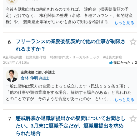
今後も活動自体は継続されるのであれば、 違約金（損害賠償額の予
定）だけでなく、 権利関係の整理（名称、各種アカウント、知的財産
権）や、 競業避止条項がないかも含めて対応を検討する必要がありま
す。 未成年相手であっても、法定代理人（保護者）の同意を得ている
以上、 基本的には損害賠償額の予定は有効です。 相手方に債務の不履
行があるということであれば、 その部分を主張できるかを検討するこ
6
フリーランスの業務委託契約で他の仕事が制限さ
ととなります。
れるますか？
#雇用契約書・就業規則作成
#契約書作成・リーガルチェック
#社員の解雇
2024年7月16日
役にたった
2
企業法務に強い弁護士
倉林 伸明
弁護士
一般に契約は双方の合意によって成立します（民法５２２条１項）。
「他の仕事や類似業務をする場合、解約する場合がある」と言われた
とのことですが、そのような合意があったのか、という点を最初に確
認することになります。相談者の質問からは、そのような合意はなか
ったのではないでしょうか。 また、フリーランスの方との取引で、
「紙の書面で契約締結を行っているのは全体の4割弱にとどまってい
7
懲戒解雇か退職届提出かの疑問についてお聞きし
る」との報告もあります（「フリーランス白書２０２０」）。「トラ
たい。3月末に退職予定だが、退職届提出を求め
ブルが発生している取引の45.5%が口頭による契約締結であり、口約
られた場合
束の横行がトラブルを生じやすくしている」とも。（同） 詳しくお話