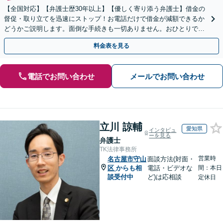
【全国対応】【弁護士歴30年以上】【優しく寄り添う弁護士】借金の
督促・取り立てを迅速にストップ！お電話だけで借金が減額できるか
どうかご説明します。面倒な手続きも一切ありません。おひとりで悩
まず、お気軽にご相談ください。【電話相談可】
料金表を見る
電話でお問い合わせ
メールでお問い合わせ
立川 諒輔
愛知県
インタビュ
ーを見る
弁護士
TK法律事務所
営業時
名古屋市守山
面談方法(対面・
区
からも相
電話・ビデオな
間：本日
談受付中
ど)は応相談
定休日