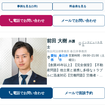
事例を見る(1件)
料金表を見る
電話でお問い合わせ
メールでお問い合わせ
前田 大樹
弁護
インタビューを見
る
士
旭合同法律事務所 春日井事務所
愛知
春日井
営業時間：09:00~21:00（土
|
県
市
曜日）
【創業45年以上】【完全個室】【不動
産問題】他士業と連携し多様なトラブ
ルに迅速対応【労働問題】労働者・使
用者双方の対応実績あり。依頼者さま
に寄り添い最善の解決策を提示【休
日・夜間面談可】【電話・ビデオ面談
電話でお問い合わせ
メールで面談予約
可】