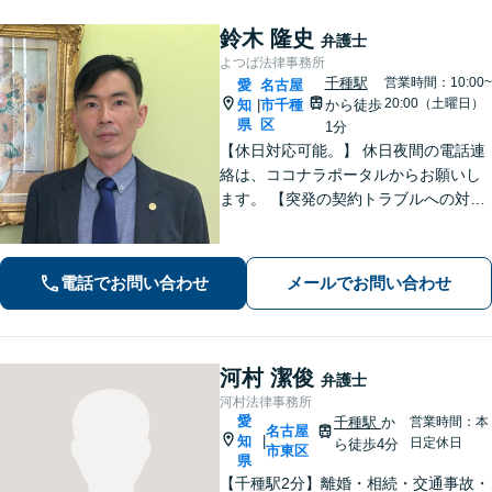
鈴木 隆史
弁護士
よつば法律事務所
千種駅
営業時間：10:00~
愛
名古屋
20:00（土曜日）
知
市千種
から徒歩
|
県
区
1分
【休日対応可能。】 休日夜間の電話連
絡は、ココナラポータルからお願いし
ます。 【突発の契約トラブルへの対応
可能】 【WEB面談可能】 「元官公庁
職員／10年間クレームの多い部署に在
籍」トラブル等に対し状況に応じて適
電話でお問い合わせ
メールでお問い合わせ
切に問題解決を図ります。
河村 潔俊
弁護士
河村法律事務所
愛
千種駅
か
営業時間：本
名古屋
知
|
日定休日
ら徒歩4分
市東区
県
【千種駅2分】離婚・相続・交通事故・