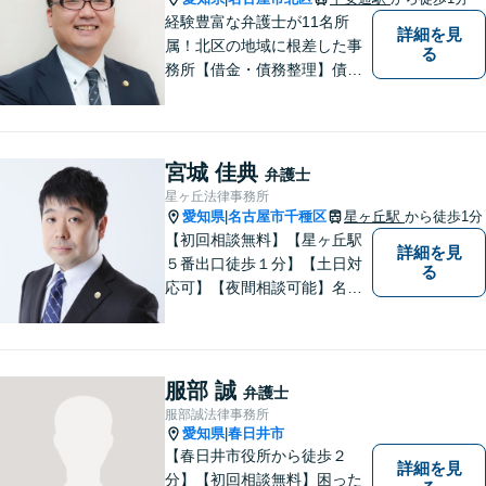
経験豊富な弁護士が11名所
詳細を見
属！北区の地域に根差した事
る
務所【借金・債務整理】債務
整理相談は年間150件以上
【労働・労災】全弁護士が労
働弁護団所属、使用者側にも
対応【相続・遺言】他士業と
宮城 佳典
弁護士
も連携【平安通駅1分】
星ヶ丘法律事務所
愛知県
名古屋市千種区
星ヶ丘駅
から徒歩1分
|
【初回相談無料】【星ヶ丘駅
詳細を見
５番出口徒歩１分】【土日対
る
応可】【夜間相談可能】名古
屋市千種区の弁護士です。ぜ
ひ一度ご相談ください。
服部 誠
弁護士
服部誠法律事務所
愛知県
春日井市
|
【春日井市役所から徒歩２
詳細を見
分】【初回相談無料】困った