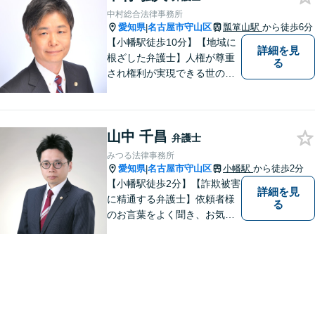
中村総合法律事務所
愛知県
名古屋市守山区
瓢箪山駅
から徒歩6分
|
【小幡駅徒歩10分】【地域に
詳細を見
根ざした弁護士】人権が尊重
る
され権利が実現できる世の中
を作っていけたらと考えてい
ます。刑事事件／借金問題／
離婚問題／労働問題／交通事
山中 千昌
故など、幅広く対応可能。
弁護士
【夜間／休日対応可能】お悩
みつる法律事務所
みの方はどうぞお気軽にご相
愛知県
名古屋市守山区
小幡駅
から徒歩2分
|
談ください。
【小幡駅徒歩2分】【詐欺被害
詳細を見
に精通する弁護士】依頼者様
る
のお言葉をよく聞き、お気持
ちを尊重した弁護を行いま
す。共に悩み、最適な解決へ
と導いてまいります。まずは
お気軽にご相談ください。
【土日・祝日も予約で対応
可】