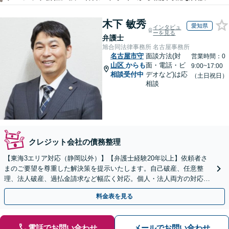
木下 敏秀
愛知県
インタビュ
ーを見る
弁護士
旭合同法律事務所 名古屋事務所
名古屋市守
面談方法(対
営業時間：0
山区
からも
面・電話・ビ
9:00~17:00
相談受付中
デオなど)は応
（土日祝日）
相談
クレジット会社の債務整理
【東海3エリア対応（静岡以外）】【弁護士経験20年以上】依頼者さ
まのご要望を尊重した解決策を提示いたします。自己破産、任意整
理、法人破産、過払金請求など幅広く対応。個人・法人両方の対応が
可能です。【初回面談無料】【完全個室で秘密厳守】
料金表を見る
電話でお問い合わせ
メールでお問い合わせ