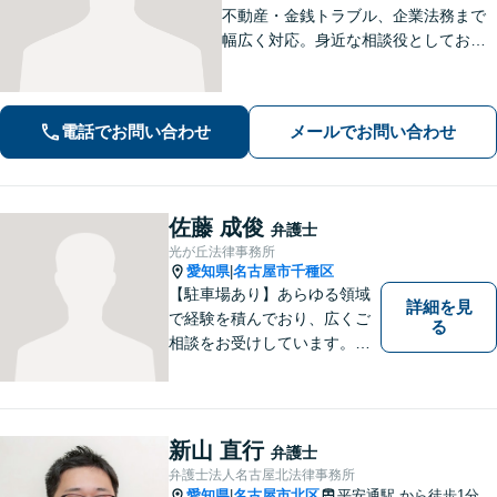
不動産・金銭トラブル、企業法務まで
幅広く対応。身近な相談役としてお悩
みをじっくり伺い、わかりやすくご説
明します。平穏な日常を取り戻すた
め、まずは気軽にご相談ください。
電話でお問い合わせ
メールでお問い合わせ
【土日祝対応可、夜間対応可】【オン
ライン対応可】
佐藤 成俊
弁護士
光が丘法律事務所
愛知県
名古屋市千種区
|
【駐車場あり】あらゆる領域
詳細を見
で経験を積んでおり、広くご
る
相談をお受けしています。ご
依頼者との信頼関係を大切
に、一つ一つのご相談、トラ
ブル解決に対応いたします。
新山 直行
弁護士
弁護士法人名古屋北法律事務所
愛知県
名古屋市北区
平安通駅
から徒歩1分
|