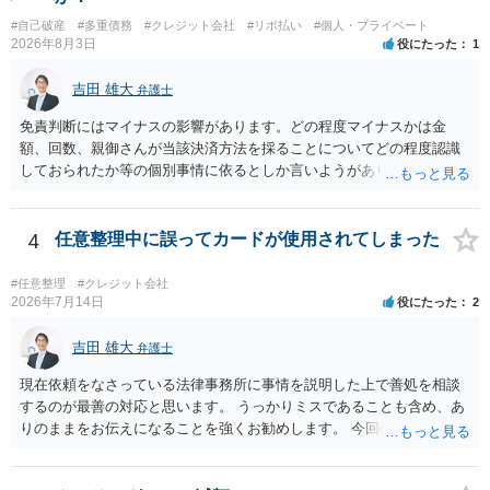
#自己破産
#多重債務
#クレジット会社
#リボ払い
#個人・プライベート
2026年8月3日
役にたった
1
吉田 雄大
弁護士
免責判断にはマイナスの影響があります。どの程度マイナスかは金
額、回数、親御さんが当該決済方法を採ることについてどの程度認識
しておられたか等の個別事情に依るとしか言いようがありません。 と
もあれ、依頼しておられる弁護士さんに直ちに具体的状況をお伝えに
なって相談し、善後策を考えることをお勧めします。
4
任意整理中に誤ってカードが使用されてしまった
#任意整理
#クレジット会社
2026年7月14日
役にたった
2
吉田 雄大
弁護士
現在依頼をなさっている法律事務所に事情を説明した上で善処を相談
するのが最善の対応と思います。 うっかりミスであることも含め、あ
りのままをお伝えになることを強くお勧めします。 今回のできごとだ
けで辞任に至るか否かは弁護士次第というほかありませんが、説明は
早ければ早いほどいいのは間違いありません。 ご健闘をお祈りいたし