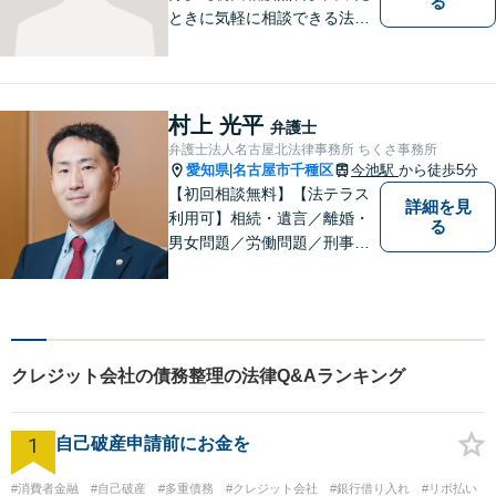
る
ときに気軽に相談できる法律
事務所、お客様の味方になり
事件解決まで親身にサポート
できる弁護士を目指していま
す。
村上 光平
弁護士
弁護士法人名古屋北法律事務所 ちくさ事務所
愛知県
名古屋市千種区
今池駅
から徒歩5分
|
【初回相談無料】【法テラス
詳細を見
利用可】相続・遺言／離婚・
る
男女問題／労働問題／刑事事
件／借金問題に注力！依頼者
さまのお悩みに寄り添った、
質の高いリーガルサービスを
ご提供。小さなお困り事でも
構いません【夜間・休日面
クレジット会社の債務整理の法律Q&Aランキング
談】【完全個室】【今池駅3
分】
1
自己破産申請前にお金を
#消費者金融
#自己破産
#多重債務
#クレジット会社
#銀行借り入れ
#リボ払い