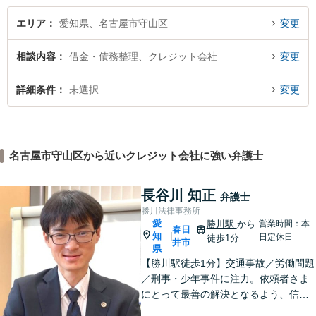
エリア
愛知県、名古屋市守山区
変更
相談内容
借金・債務整理、クレジット会社
変更
詳細条件
未選択
変更
名古屋市守山区から近いクレジット会社に強い弁護士
長谷川 知正
弁護士
勝川法律事務所
愛
勝川駅
から
営業時間：本
春日
知
|
日定休日
徒歩1分
井市
県
【勝川駅徒歩1分】交通事故／労働問題
／刑事・少年事件に注力。依頼者さま
にとって最善の解決となるよう、信頼
関係を大切にしながら真摯に対応しま