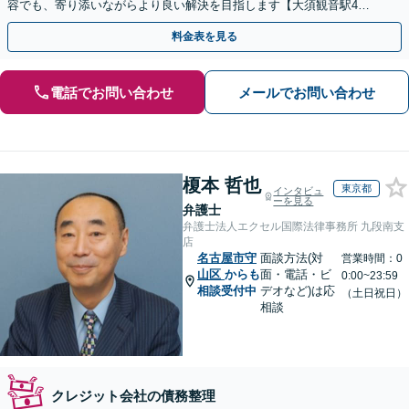
容でも、寄り添いながらより良い解決を目指します【大須観音駅4
分】【土日祝対応可】
料金表を見る
電話でお問い合わせ
メールでお問い合わせ
榎本 哲也
東京都
インタビュ
ーを見る
弁護士
弁護士法人エクセル国際法律事務所 九段南支
店
名古屋市守
面談方法(対
営業時間：0
山区
からも
面・電話・ビ
0:00~23:59
相談受付中
デオなど)は応
（土日祝日）
相談
クレジット会社の債務整理