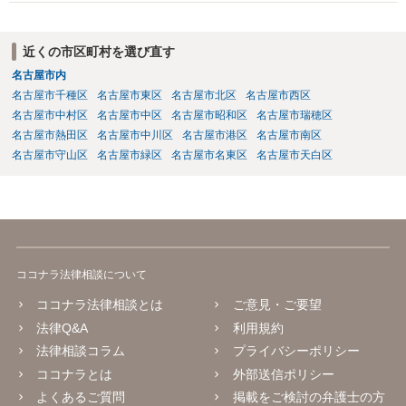
士費用は法テラスが負担し、裁判所の予納金等も法テラスが援助して
くれるため、弁護士へ自己破産を任せれば解決します。
近くの市区町村を選び直す
名古屋市内
名古屋市千種区
名古屋市東区
名古屋市北区
名古屋市西区
名古屋市中村区
名古屋市中区
名古屋市昭和区
名古屋市瑞穂区
名古屋市熱田区
名古屋市中川区
名古屋市港区
名古屋市南区
名古屋市守山区
名古屋市緑区
名古屋市名東区
名古屋市天白区
ココナラ法律相談について
ココナラ法律相談とは
ご意見・ご要望
法律Q&A
利用規約
法律相談コラム
プライバシーポリシー
ココナラとは
外部送信ポリシー
よくあるご質問
掲載をご検討の弁護士の方