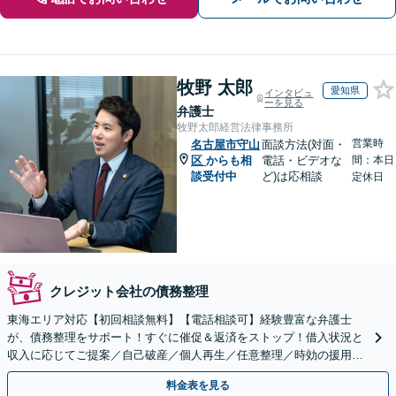
牧野 太郎
愛知県
インタビュ
ーを見る
弁護士
牧野太郎経営法律事務所
営業時
名古屋市守山
面談方法(対面・
区
からも相
電話・ビデオな
間：本日
談受付中
ど)は応相談
定休日
クレジット会社の債務整理
東海エリア対応【初回相談無料】【電話相談可】経験豊富な弁護士
が、債務整理をサポート！すぐに催促＆返済をストップ！借入状況と
収入に応じてご提案／自己破産／個人再生／任意整理／時効の援用に
関するご相談も可能【完全個室】【メール予約可】
料金表を見る