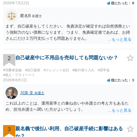
2026年7月22日
役にたった
8
匿名B
弁護士
まず、自己破産をしてください。 免責決定が確定すれば自然債務とい
う強制力のない債務になります。 つまり、免責確定後であれば、お姉
さんにだけ２万円支払っても問題ありません。
2
自己破産中に不用品を売却しても問題ないか？
#消費者金融
#自己破産
#クレジット会社
#銀行借り入れ
#奨学金
#個人・プライベート
2026年8月1日
役にたった
3
川添 圭
弁護士
これ以上のことは、運用基準との兼ね合いや弁護士の考え方もあるた
め、担当弁護士へ聞いた方がよいでしょう。
3
親名義で後払い利用、自己破産手続に影響はある
か？