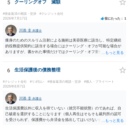
ます。
5
クーリングオフ 減額
#借金返済の相談・交渉
#クレジット会社
2026年7月17日
役にたった
1
川添 圭
弁護士
痩身のためのスルリム注射による施術は美容医療に該当し、特定継続
的役務提供契約に該当する場合にはクーリング・オフが可能な場合が
ありますが、書かれた事情だけではクーリング・オフ要件を満たして
いるかどうか（そもそも特定継続的役務提供契約に該当するかどう
か）が不明です。仮に特定継続的役務提供契約に該当する場合には、
クーリング・オフができない場合でも中途解約は可能ですが、この点
6
生活保護後の債務整理
も含めて、最寄りの消費生活センターで詳しい資料をもとに相談して
いただいた方がよいでしょう。
#クレジット会社
#リボ払い
#借金返済の相談・交渉
#個人・プライベート
2026年8月7日
川添 圭
弁護士
生活保護費以外に収入を得ていない（就労不能状態）のであれば、自
己破産を選択することになります（個人再生はそもそも裁判所の認可
を受けられず、保護費から弁済金を捻出してはいけないため任意整理
という選択肢もありません）。法テラスの法律扶助を利用すれば弁護