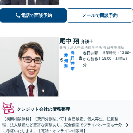
す【法テラス利用可】。ぜひ一度ご相
談ください。
電話で面談予約
メールで面談予約
尾中 翔
弁護士
弁護士法人中部法律事務所 春日井事務所
春
春日井駅
営業時間：13:00~
愛
日
18:00（土曜日）
から徒歩1
知
|
井
分
県
市
クレジット会社の債務整理
【初回相談無料】【費用分割払い可】自己破産、個人再生、任意整
理、法人破産など豊富な実績あり。完全個室でプライバシー面も十分
に考慮いたします。【電話・オンライン相談可】