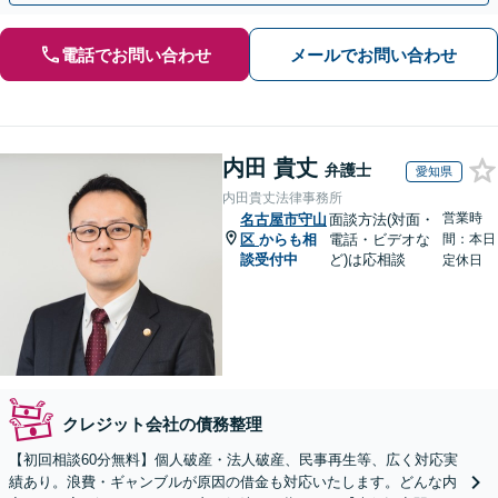
電話でお問い合わせ
メールでお問い合わせ
内田 貴丈
弁護士
愛知県
内田貴丈法律事務所
営業時
名古屋市守山
面談方法(対面・
区
からも相
電話・ビデオな
間：本日
談受付中
ど)は応相談
定休日
クレジット会社の債務整理
【初回相談60分無料】個人破産・法人破産、民事再生等、広く対応実
績あり。浪費・ギャンブルが原因の借金も対応いたします。どんな内