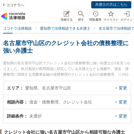
弁護士の方はこちら
ココナラへ
投稿する
探す
閲覧履歴
マイリスト
ログイン
ココナラ法律相談
愛知県で法律相談できる弁護士
名古屋市で法律相談
名古屋市守山区のクレジット会社の債務整理に
強い弁護士
愛知県の名古屋市守山区でクレジット会社の債務整理に強い弁護士が2名見つか
りました。休日面談や夜間面談に対応している弁護士なども掲載中。借金・債
務整理に関係する消費者金融の債務整理やクレジット会社の債務整理、リボ払
いの債務整理等の細かな分野での絞り込み検索もでき便利です。特に中村総合
法律事務所の中村 弘人弁護士やみつる法律事務所の山中 千昌弁護士のプロフィ
エリア
愛知県、名古屋市守山区
変更
ール情報や弁護士費用、強みなどが注目されています。『名古屋市守山区で土
日や夜間に発生したクレジット会社の債務整理のトラブルを今すぐに弁護士に
相談内容
借金・債務整理、クレジット会社
変更
相談したい』『クレジット会社の債務整理のトラブル解決の実績豊富な近くの
弁護士を検索したい』『初回相談無料でクレジット会社の債務整理を法律相談
できる名古屋市守山区内の弁護士に相談予約したい』などでお困りの相談者さ
詳細条件
未選択
変更
んにおすすめです。
クレジット会社に強い名古屋市守山区から相談可能な弁護士