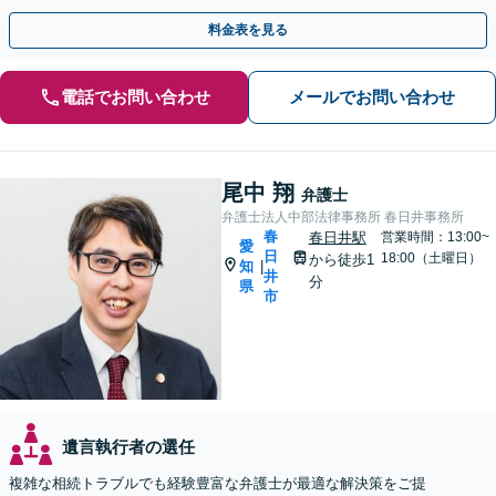
さい。【夜間・休日の相談可能】【駐車場完備】
料金表を見る
電話でお問い合わせ
メールでお問い合わせ
尾中 翔
弁護士
弁護士法人中部法律事務所 春日井事務所
春
春日井駅
営業時間：13:00~
愛
日
18:00（土曜日）
から徒歩1
知
|
井
分
県
市
遺言執行者の選任
複雑な相続トラブルでも経験豊富な弁護士が最適な解決策をご提