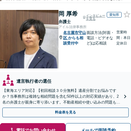
岡 厚希
愛知県
インタビュー
を見る
弁護士
アイル法律事務所
営業時
名古屋市守山
面談方法(対面・
区
からも相
電話・ビデオな
間：本日
談受付中
ど)は応相談
定休日
遺言執行者の選任
【東海エリア対応】【初回相談３０分無料】遺産分割でお悩みです
か？当事務所は複雑な相続問題を含む50件以上の対応実績があり、2
名の弁護士が親身に寄り添います。不動産相続や使い込みの問題も分
かりやすく解説。WEB相談可能。LINE予約受付中
料金表を見る
電話でお問い合わせ
メールで面談予約