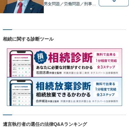
男女問題／労働問題／刑事事
件／借金問題に注力！依頼者
さまのお悩みに寄り添った、
質の高いリーガルサービスを
ご提供。小さなお困り事でも
構いません【夜間・休日面
相続に関する診断ツール
談】【完全個室】【今池駅3
分】
遺言執行者の選任の法律Q&Aランキング