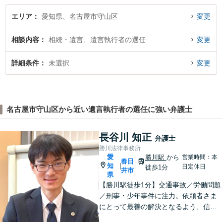
談ください。
エリア
愛知県、名古屋市守山区
変更
相談内容
相続・遺言、遺言執行者の選任
変更
詳細条件
未選択
変更
名古屋市守山区から近い遺言執行者の選任に強い弁護士
長谷川 知正
弁護士
勝川法律事務所
愛
勝川駅
から
営業時間：本
春日
知
|
日定休日
徒歩1分
井市
県
【勝川駅徒歩1分】交通事故／労働問題
／刑事・少年事件に注力。依頼者さま
にとって最善の解決となるよう、信頼
関係を大切にしながら真摯に対応しま