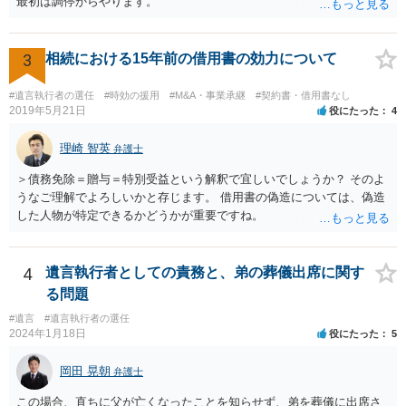
最初は調停からやります。
3
相続における15年前の借用書の効力について
#遺言執行者の選任
#時効の援用
#M&A・事業承継
#契約書・借用書なし
2019年5月21日
役にたった
4
理崎 智英
弁護士
＞債務免除＝贈与＝特別受益という解釈で宜しいでしょうか？ そのよ
うなご理解でよろしいかと存じます。 借用書の偽造については、偽造
した人物が特定できるかどうかが重要ですね。
4
遺言執行者としての責務と、弟の葬儀出席に関す
る問題
#遺言
#遺言執行者の選任
2024年1月18日
役にたった
5
岡田 晃朝
弁護士
この場合、直ちに父が亡くなったことを知らせず、弟を葬儀に出席さ