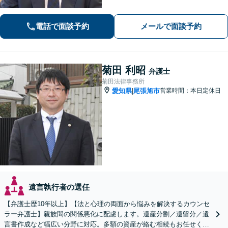
す【法テラス利用可】。ぜひ一度ご相
談ください。
電話で面談予約
メールで面談予約
菊田 利昭
弁護士
菊田法律事務所
愛知県
尾張旭市
営業時間：本日定休日
|
遺言執行者の選任
【弁護士歴10年以上】【法と心理の両面から悩みを解決するカウンセ
ラー弁護士】親族間の関係悪化に配慮します。遺産分割／遺留分／遺
言書作成など幅広い分野に対応。多額の資産が絡む相続もお任せくだ