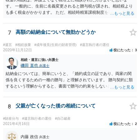
す。 一般的に、生前に名義変更されると贈与税が課され、相続税より
も多く税金がかかります。 ただ、相続時精算課税制度を取れば、実質
的に相続税と同等の税金で済む可能性があります。 実際に税理士にど
ういう場合にどれくらい税金がかかるか計算してもらって どういう方
針を取るか決められたらよいと思います。
7
高額の結納金について無効かどうか
#遺言
#相続放棄
#成年後見(生前の財産管理)
#遺言執行者の選任
2020年11月12日
役にたった
3
相続・遺言に強い弁護士
磯田 直也
弁護士
結納金については、簡単にいうと、「婚約成立の証であり、両家の関
係を良くするための一種の贈与」と理解されています。 贈与契約に類
するという理解からすると、書面で贈与の約束をしないと相手方は支
払いを請求できません。 反面、実際に支払ったあとから返金を求める
ことは困難です。 くれぐれも今後お気をつけください。 弁護士に対応
を依頼されるのも悪くはありませんが、感情的な理由が強いと思いま
8
父親が亡くなった後の相続について
すので法的観点から説得を試みても解決は難しいように思います。
#財産分与
#遺言執行者の選任
#自己破産
2021年4月16日
役にたった
2
内藤 政信
弁護士