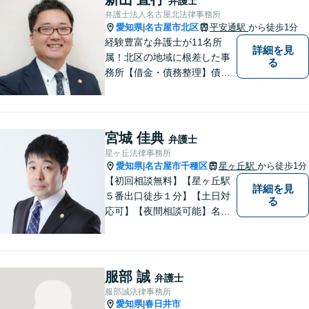
弁護士
弁護士法人名古屋北法律事務所
愛知県
名古屋市北区
平安通駅
から徒歩1分
|
経験豊富な弁護士が11名所
詳細を見
属！北区の地域に根差した事
る
務所【借金・債務整理】債務
整理相談は年間150件以上
【労働・労災】全弁護士が労
働弁護団所属、使用者側にも
対応【相続・遺言】他士業と
宮城 佳典
弁護士
も連携【平安通駅1分】
星ヶ丘法律事務所
愛知県
名古屋市千種区
星ヶ丘駅
から徒歩1分
|
【初回相談無料】【星ヶ丘駅
詳細を見
５番出口徒歩１分】【土日対
る
応可】【夜間相談可能】名古
屋市千種区の弁護士です。ぜ
ひ一度ご相談ください。
服部 誠
弁護士
服部誠法律事務所
愛知県
春日井市
|