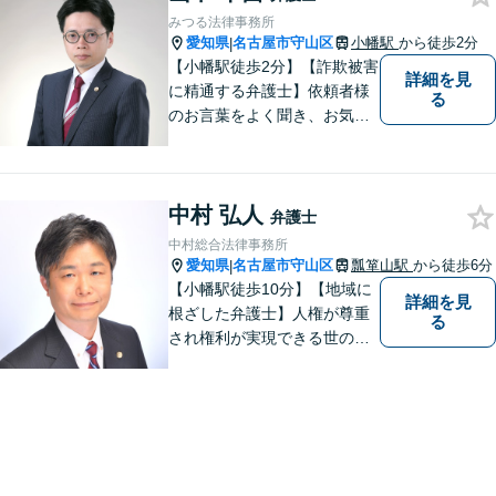
みつる法律事務所
愛知県
名古屋市守山区
小幡駅
から徒歩2分
|
【小幡駅徒歩2分】【詐欺被害
詳細を見
に精通する弁護士】依頼者様
る
のお言葉をよく聞き、お気持
ちを尊重した弁護を行いま
す。共に悩み、最適な解決へ
と導いてまいります。まずは
中村 弘人
お気軽にご相談ください。
弁護士
【土日・祝日も予約で対応
中村総合法律事務所
可】
愛知県
名古屋市守山区
瓢箪山駅
から徒歩6分
|
【小幡駅徒歩10分】【地域に
詳細を見
根ざした弁護士】人権が尊重
る
され権利が実現できる世の中
を作っていけたらと考えてい
ます。刑事事件／借金問題／
離婚問題／労働問題／交通事
故など、幅広く対応可能。
【夜間／休日対応可能】お悩
みの方はどうぞお気軽にご相