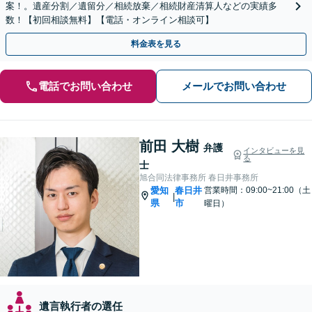
案！。遺産分割／遺留分／相続放棄／相続財産清算人などの実績多
数！【初回相談無料】【電話・オンライン相談可】
料金表を見る
電話でお問い合わせ
メールでお問い合わせ
前田 大樹
弁護
インタビューを見
る
士
旭合同法律事務所 春日井事務所
愛知
春日井
営業時間：09:00~21:00（土
|
県
市
曜日）
遺言執行者の選任