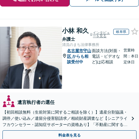
小林 和久
岐阜県
インタビュ
ーを見る
弁護士
清流のまち法律事務所
営業時
名古屋市守山
面談方法(対面・
区
からも相
電話・ビデオな
間：本日
談受付中
ど)は応相談
定休日
遺言執行者の選任
【初回相談無料（生前対策に関するご相談を除く）】遺産分割協議・
調停／使い込み／遺留分侵害額請求／相続財産調査など【シニアライ
フカウンセラー・認知症サポーターの資格あり】「不動産に関する相
続もお任せください」【当日・夜間相談可（要相談）】
料金表を見る