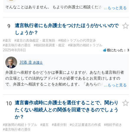
そんなことはありません。 もよりの弁護士に相談ください。
9
遺言執行者にも弁護士をつけたほうがかいいので
しょうか？
#遺言
#遺言の真偽鑑定・遺言無効
#相続トラブルの代理交渉
#遺言執行者の選任
#相続財産調査・鑑定
#家族間の相続トラブル
2025年8月8日
役にたった
3
川添 圭
弁護士
弁護士へ依頼するかどうかは事案によりますが、あなたも遺言執行者
の立場としての法的なアドバイスが必要であるとお見受けしますの
で、弁護士へ相談することをお勧めします。「あちらの弁護士」（元
嫁と娘の弁護士のことでしょうか）へ聴いても、自分に有利な主張や
誘導しかしてこないと思います。
10
遺言書作成時に弁護士を選任することで、関わり
たくない相続人との関係を回避できるのでしょう
か？
#家族間の相続トラブル
#遺言
#遺産分割
#公正証書遺言の作成
#相続手続き
#遺言執行者の選任