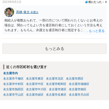
2023年9月1日
役にたった
3
髙橋 俊太
弁護士
相続人が複数おられて、一部の方について関わりたくないとお考えの
場合は、関わってもよい方を遺言執行者にしておくという方法も考え
られます。もちろん、弁護士を遺言執行者に指定することもできます
が、（関わってもよい）相続人を遺言執行者に指定しておいて、その
方に再委任の権限を付与しておくという方法もあります。 一度、弁護
士に直接ご相談されることをお勧めいたします。
もっとみる
近くの市区町村を選び直す
名古屋市内
名古屋市千種区
名古屋市東区
名古屋市北区
名古屋市西区
名古屋市中村区
名古屋市中区
名古屋市昭和区
名古屋市瑞穂区
名古屋市熱田区
名古屋市中川区
名古屋市港区
名古屋市南区
名古屋市守山区
名古屋市緑区
名古屋市名東区
名古屋市天白区