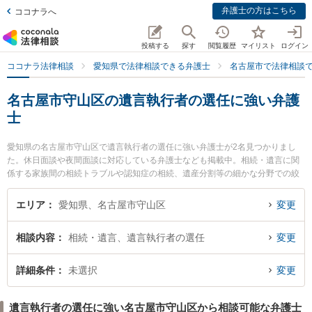
弁護士の方はこちら
ココナラへ
投稿する
探す
閲覧履歴
マイリスト
ログイン
ココナラ法律相談
愛知県で法律相談できる弁護士
名古屋市で法律相談
名古屋市守山区の遺言執行者の選任に強い弁護
士
愛知県の名古屋市守山区で遺言執行者の選任に強い弁護士が2名見つかりまし
た。休日面談や夜間面談に対応している弁護士なども掲載中。相続・遺言に関
係する家族間の相続トラブルや認知症の相続、遺産分割等の細かな分野での絞
り込み検索もでき便利です。特にみつる法律事務所の山中 千昌弁護士や中村総
合法律事務所の中村 弘人弁護士のプロフィール情報や弁護士費用、強みなどが
エリア
愛知県、名古屋市守山区
変更
注目されています。『名古屋市守山区で土日や夜間に発生した遺言執行者の選
任のトラブルを今すぐに弁護士に相談したい』『遺言執行者の選任のトラブル
相談内容
相続・遺言、遺言執行者の選任
変更
解決の実績豊富な近くの弁護士を検索したい』『初回相談無料で遺言執行者の
選任を法律相談できる名古屋市守山区内の弁護士に相談予約したい』などでお
困りの相談者さんにおすすめです。
詳細条件
未選択
変更
遺言執行者の選任に強い名古屋市守山区から相談可能な弁護士