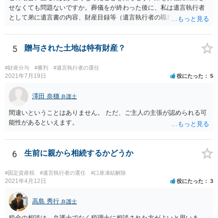
せなくても問題ないですか。葬儀をが終わった後に、私は遺言執行者
として弟に遺言書の内容、財産目録等（遺言執行者の職務）を知らせ
ればよいですか。 葬儀は喪主が主催する行事ですから、誰を参加させ
るかは喪主の自由です。 呼ばなくてもかまいません。 そもそも、そう
いう法律関係にありません。 遺言の内容と遺産の総額の通知、公正証
5
贈与された土地は特有財産？
書でない場合は遺言の検認については、執行者に通知義務があるの
で、対応しましょう。 そのあとは遺留分の請求などがあればそれへの
#財産分与
#審判
#遺言執行者の選任
対応となるでしょう。
2021年7月19日
役にたった
5
澤田 奈穗
弁護士
間違いということはありません。 ただ、ご主人の主張が認められる可
能性があるといえます。
6
生前に親から相続するかどうか
#固定資産税
#遺言執行者の選任
#口座凍結解除
2021年4月12日
役にたった
3
高島 秀行
弁護士
税金の相談は、弁護士でなく税理士に相談された方がよいと思いま