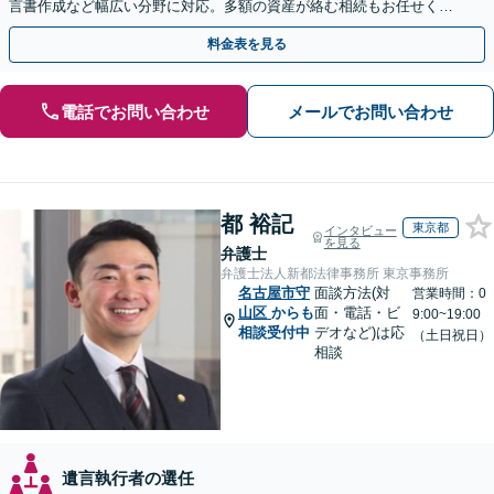
言書作成など幅広い分野に対応。多額の資産が絡む相続もお任せくだ
さい。【夜間・休日の相談可能】【駐車場完備】
料金表を見る
電話でお問い合わせ
メールでお問い合わせ
都 裕記
東京都
インタビュー
を見る
弁護士
弁護士法人新都法律事務所 東京事務所
名古屋市守
面談方法(対
営業時間：0
山区
からも
面・電話・ビ
9:00~19:00
相談受付中
デオなど)は応
（土日祝日）
相談
遺言執行者の選任