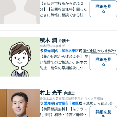
【春日井市役所から徒歩２
詳細を見
分】【初回相談無料】困った
る
ときに気軽に相談できる法律
事務所、お客様の味方になり
事件解決まで親身にサポート
できる弁護士を目指していま
す。
積木 潤
弁護士
積木潤法律事務所
愛知県
名古屋市名東区
藤が丘駅
から徒歩2分
|
【藤が丘駅から徒歩２分】 早
詳細を見
い段階でのご相談が、紛争の
る
防止、紛争の早期解決につな
がります。 まずはお気軽にご
相談ください。
村上 光平
弁護士
弁護士法人名古屋北法律事務所 ちくさ事務所
愛知県
名古屋市千種区
今池駅
から徒歩5分
|
【初回相談無料】【法テラス
詳細を見
利用可】相続・遺言／離婚・
る