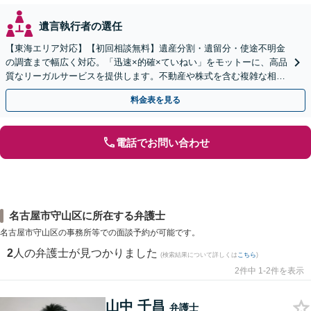
遺言執行者の選任
【東海エリア対応】【初回相談無料】遺産分割・遺留分・使途不明金
の調査まで幅広く対応。「迅速×的確×ていねい」をモットーに、高品
質なリーガルサービスを提供します。不動産や株式を含む複雑な相続
もお任せください【休日・夜間対応OK】
料金表を見る
電話でお問い合わせ
名古屋市守山区に所在する弁護士
名古屋市守山区の事務所等での面談予約が可能です。
2
人の弁護士が見つかりました
(検索結果について詳しくは
こちら
)
2件中 1-2件を表示
山中 千昌
弁護士