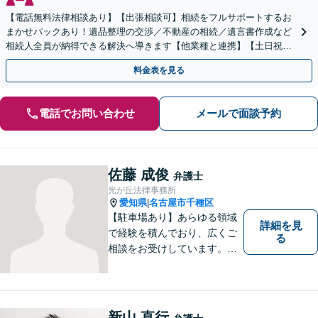
【電話無料法律相談あり】【出張相談可】相続をフルサポートするお
まかせパックあり！遺品整理の交渉／不動産の相続／遺言書作成など
相続人全員が納得できる解決へ導きます【他業種と連携】【土日祝・
夜間対応】【完全個室】
料金表を見る
電話でお問い合わせ
メールで面談予約
佐藤 成俊
弁護士
光が丘法律事務所
愛知県
名古屋市千種区
|
【駐車場あり】あらゆる領域
詳細を見
で経験を積んでおり、広くご
る
相談をお受けしています。ご
依頼者との信頼関係を大切
に、一つ一つのご相談、トラ
ブル解決に対応いたします。
新山 直行