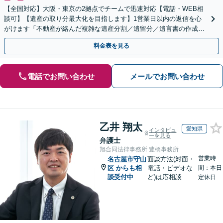
【全国対応】大阪・東京の2拠点でチームで迅速対応【電話・WEB相
談可】【遺産の取り分最大化を目指します】1営業日以内の返信を心
がけます「不動産が絡んだ複雑な遺産分割／遺留分／遺言書の作成・
執行／事業承継など、お任せください」【休日相談あり】
料金表を見る
電話でお問い合わせ
メールでお問い合わせ
乙井 翔太
愛知県
インタビュ
ーを見る
弁護士
旭合同法律事務所 豊橋事務所
営業時
名古屋市守山
面談方法(対面・
区
からも相
電話・ビデオな
間：本日
談受付中
ど)は応相談
定休日