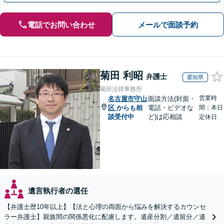
電話でお問い合わせ
メールで面談予約
菊田 利昭
弁護士
愛知県
菊田法律事務所
営業時
名古屋市守山
面談方法(対面・
区
からも相
電話・ビデオな
間：本日
談受付中
ど)は応相談
定休日
遺言執行者の選任
【弁護士歴10年以上】【法と心理の両面から悩みを解決するカウンセ
ラー弁護士】親族間の関係悪化に配慮します。遺産分割／遺留分／遺