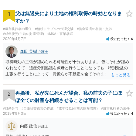
1
父は無過失により土地の権利取得の時効となりま
すか？
#遺言執行者の選任
#相続トラブルの代理交渉
#借金返済の相談・交渉
#成年後見(生前の財産管理)
#M&A・事業承継
2020年4月7日
役にたった
6
森田 英樹
弁護士
取得時効の主張が認められる可能性が十分あります。 仮にそれが認め
られなくて 遺産分割協議を叔母と行うことになっても 特別受益の
主張を行うことによって 貴殿らが不動産を全てそのまま取得できる
ことが可能でしょう。
2
再婚後、私が先に死んだ場合、私の前夫の子にほ
ぼ全ての財産を相続させることは可能？
#財産分与
#自筆証書遺言の作成
#成年後見(生前の財産管理)
#遺言執行者の選任
2019年9月3日
役にたった
4
内藤 政信
弁護士