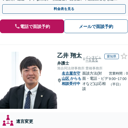
し、遺産相続をトータルサポート【完全個室相談】
料金表を見る
電話で面談予約
メールで面談予約
乙井 翔太
愛知県
インタビュ
ーを見る
弁護士
旭合同法律事務所 豊橋事務所
名古屋市守
面談方法(対
営業時間：0
山区
からも
面・電話・ビデ
9:00~17:00
相談受付中
オなど)は応相
（平日）
談
遺言変更