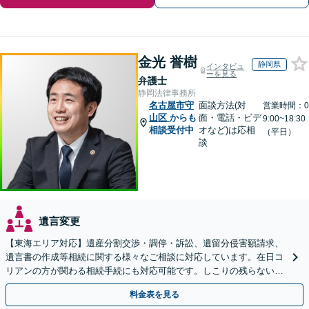
金光 誉樹
静岡県
インタビュ
ーを見る
弁護士
静岡法律事務所
名古屋市守
面談方法(対
営業時間：0
山区
からも
面・電話・ビデ
9:00~18:30
相談受付中
オなど)は応相
（平日）
談
遺言変更
【東海エリア対応】遺産分割交渉・調停・訴訟、遺留分侵害額請求、
遺言書の作成等相続に関する様々なご相談に対応しています。在日コ
リアンの方が関わる相続手続にも対応可能です。しこりの残らない解
決を特に意識しています。
料金表を見る