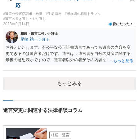
することはできますか。 →分割を拒否するということは、遺産はいら
応
ないということでしょうか。遺言で、受取を指定されててもいらない
#遺留分侵害額請求・放棄
#生前贈与
#家族間の相続トラブル
と拒否することはできます。理由を説明する必要はありません。
#遺言の書き直し・やり直し
2023年9月14日
役にたった
1
相続・遺言に強い弁護士
尾崎 祐一
弁護士
お答えいたします。不公平な公正証書遺言であっても遺言の内容を変
更できるのは遺言者だけです。遺言は，遺言者が自分の財産に関する
最後の意思表示ですので，遺言者以外の者がその内容を左右させるこ
とはできません。たとえ間違っていても誰かがその内容を変更するこ
とはできないのです。
もっとみる
遺言変更に関連する法律相談コラム
相続・遺言