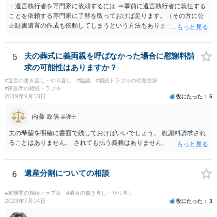
・遺言執行者を専門家に依頼するには ⇒事前に遺言執行者に就任する
ことを依頼する専門家に了解を取っておけば足ります。（その方に公
正証書遺言の作成も依頼してしまうという方法もあります） 事前に了
解を取るだけであれば、契約は不要ですし、契約料を払う必要もあり
ません。 遺言執行者に就任し、遺言執行が完了したときの報酬だけ、
弁護士費用としてかかります。 ・亡くなった際に、法務局に預けた自
5
夫の葬式に義両親を呼ばなかった場合に慰謝料請
筆証書遺言の存在を親族がなかったものにされる可能性 ⇒自筆の遺言
求の可能性はありますか？
書を法務局に保管した場合、死亡後、法務局に遺言書の有無を照会す
#遺言の書き直し・やり直し
#協議
#相続トラブルの代理交渉
ることになりますので、「法務局に預けた自筆証書遺言の存在を親族
#家族間の相続トラブル
がなかったもの」にすることはできません。 存在をなかったものにす
2019年9月13日
役にたった
5
るというよりも、遺言の効力を争う（遺言は無効だ）と主張する場合
がありえますが、その予防方法は、遺言者と面談してみないと判断が
内藤 政信
弁護士
難しいです。
夫の希望を明確に書面で残しておけばいいでしょう。 慰謝料請求され
ることはありません。 されても払う義務はありません。
6
遺産分割についての相談
#家族間の相続トラブル
#遺言の書き直し・やり直し
2023年7月14日
役にたった
3