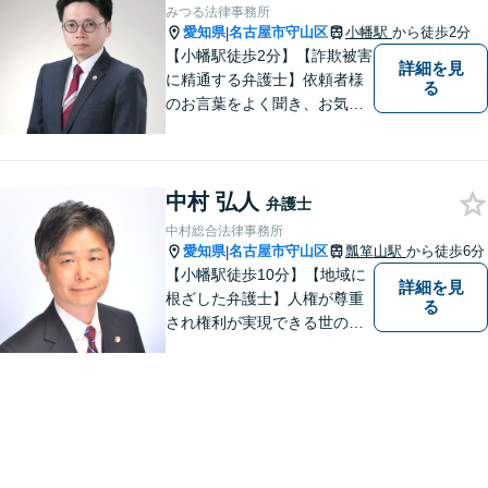
みつる法律事務所
愛知県
名古屋市守山区
小幡駅
から徒歩2分
|
【小幡駅徒歩2分】【詐欺被害
詳細を見
に精通する弁護士】依頼者様
る
のお言葉をよく聞き、お気持
ちを尊重した弁護を行いま
す。共に悩み、最適な解決へ
と導いてまいります。まずは
中村 弘人
お気軽にご相談ください。
弁護士
【土日・祝日も予約で対応
中村総合法律事務所
可】
愛知県
名古屋市守山区
瓢箪山駅
から徒歩6分
|
【小幡駅徒歩10分】【地域に
詳細を見
根ざした弁護士】人権が尊重
る
され権利が実現できる世の中
を作っていけたらと考えてい
ます。刑事事件／借金問題／
離婚問題／労働問題／交通事
故など、幅広く対応可能。
【夜間／休日対応可能】お悩
みの方はどうぞお気軽にご相