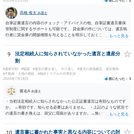
2023年11月3日
役にたった
2
髙橋 俊太
弁護士
自筆証書遺言の内容のチェック・アドバイスの他、自筆証書遺言書保
管制度に関するサポートも可能です。 貸金庫の件については、遺言執
行者に貸金庫の開披権限を与えることを明示しておくことでクリアで
きます。
9
法定相続人に知らされていなかった遺言と遺産分
割
#遺産分割
#協議
#遺言の書き直し・やり直し
#遺言の真偽鑑定・遺言無効
#不動産・土地の相続
#相続トラブルの代理交渉
2026年7月18日
役にたった
3
匿名A
弁護士
・当初法定相続人に知らされなかった公正証書遺言は有効なものです
か。 →有効です。知らせる必要はありません。 ・上記のような状況で
の遺言の書き換えは、叔父に瑕疵がありますか。→無いです。 ・分割
する場合の比率は、現状で、客観的に見てどの程度が妥当と考えられ
ますか。 →本人が自由に決められますので、どこが妥当とは言えない
です。客観的な基準もありません。 ・できれば穏やかに、分割を拒否
10
遺言書に書かれた事実と異なる内容についての対