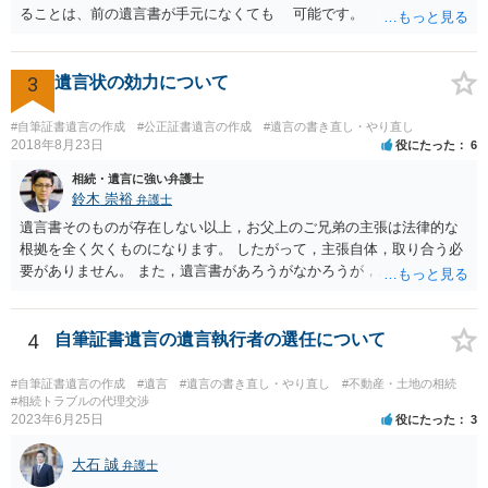
ることは、前の遺言書が手元になくても 可能です。 将来遺言の効
力が争われますから、医師にお父さんが判断能力があるかどうか検査
してもらって 診断書を取得して、公証役場へ行って公正証書遺言を
作成するのがよいと思います。 将来争われることが見込まれること
3
遺言状の効力について
から、弁護士に依頼して手続きを進めた方がよいと思います。
#自筆証書遺言の作成
#公正証書遺言の作成
#遺言の書き直し・やり直し
2018年8月23日
役にたった
6
相続・遺言に強い弁護士
鈴木 崇裕
弁護士
遺言書そのものが存在しない以上，お父上のご兄弟の主張は法律的な
根拠を全く欠くものになります。 したがって，主張自体，取り合う必
要がありません。 また，遺言書があろうがなかろうが，お父上のご兄
弟と面会しなければならない義務はもともとありません。 峰岸先生の
ご回答にもありますが， 代理人弁護士をたてて，その弁護士から相手
方に対して， ・相続に関する主張は法的根拠がなく，一切応じないこ
4
自筆証書遺言の遺言執行者の選任について
と ・今後一切の連絡をしてこないでほしいこと ・連絡を継続してくる
ようであれば警察への通報や法的措置も辞さないこと などを記載した
#自筆証書遺言の作成
#遺言
#遺言の書き直し・やり直し
#不動産・土地の相続
書面を発送してもらうことがよろしいように思います。
#相続トラブルの代理交渉
2023年6月25日
役にたった
3
大石 誠
弁護士