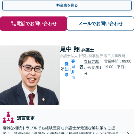
さい。【夜間・休日の相談可能】【駐車場完備】
料金表を見る
電話でお問い合わせ
メールでお問い合わせ
尾中 翔
弁護士
弁護士法人中部法律事務所 春日井事務所
春
春日井駅
営業時間：09:00~
愛
日
19:00（平日）
から徒歩1
知
|
井
分
県
市
遺言変更
複雑な相続トラブルでも経験豊富な弁護士が最適な解決策をご提
案！。遺産分割／遺留分／相続放棄／相続財産清算人などの実績多