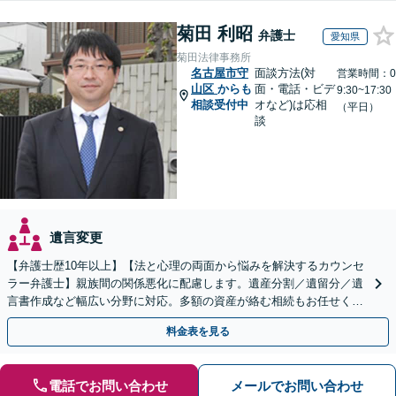
菊田 利昭
弁護士
愛知県
菊田法律事務所
名古屋市守
面談方法(対
営業時間：0
山区
からも
面・電話・ビデ
9:30~17:30
相談受付中
オなど)は応相
（平日）
談
遺言変更
【弁護士歴10年以上】【法と心理の両面から悩みを解決するカウンセ
ラー弁護士】親族間の関係悪化に配慮します。遺産分割／遺留分／遺
言書作成など幅広い分野に対応。多額の資産が絡む相続もお任せくだ
さい。【夜間・休日の相談可能】【駐車場完備】
料金表を見る
電話でお問い合わせ
メールでお問い合わせ