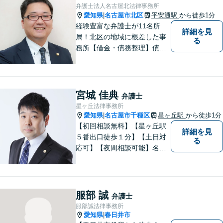
弁護士法人名古屋北法律事務所
愛知県
名古屋市北区
平安通駅
から徒歩1分
|
経験豊富な弁護士が11名所
詳細を見
属！北区の地域に根差した事
る
務所【借金・債務整理】債務
整理相談は年間150件以上
【労働・労災】全弁護士が労
働弁護団所属、使用者側にも
対応【相続・遺言】他士業と
宮城 佳典
弁護士
も連携【平安通駅1分】
星ヶ丘法律事務所
愛知県
名古屋市千種区
星ヶ丘駅
から徒歩1分
|
【初回相談無料】【星ヶ丘駅
詳細を見
５番出口徒歩１分】【土日対
る
応可】【夜間相談可能】名古
屋市千種区の弁護士です。ぜ
ひ一度ご相談ください。
服部 誠
弁護士
服部誠法律事務所
愛知県
春日井市
|