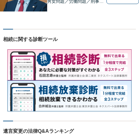
男女問題／労働問題／刑事事
件／借金問題に注力！依頼者
さまのお悩みに寄り添った、
質の高いリーガルサービスを
ご提供。小さなお困り事でも
構いません【夜間・休日面
相続に関する診断ツール
談】【完全個室】【今池駅3
分】
遺言変更の法律Q&Aランキング