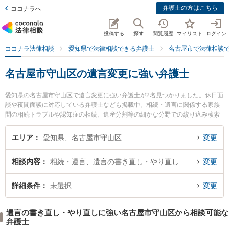
弁護士の方はこちら
ココナラへ
投稿する
探す
閲覧履歴
マイリスト
ログイン
ココナラ法律相談
愛知県で法律相談できる弁護士
名古屋市で法律相談
名古屋市守山区の遺言変更に強い弁護士
愛知県の名古屋市守山区で遺言変更に強い弁護士が2名見つかりました。休日面
談や夜間面談に対応している弁護士なども掲載中。相続・遺言に関係する家族
間の相続トラブルや認知症の相続、遺産分割等の細かな分野での絞り込み検索
もでき便利です。特にみつる法律事務所の山中 千昌弁護士や中村総合法律事務
所の中村 弘人弁護士のプロフィール情報や弁護士費用、強みなどが注目されて
エリア
愛知県、名古屋市守山区
変更
います。『名古屋市守山区で土日や夜間に発生した遺言変更のトラブルを今す
ぐに弁護士に相談したい』『遺言変更のトラブル解決の実績豊富な近くの弁護
相談内容
相続・遺言、遺言の書き直し・やり直し
変更
士を検索したい』『初回相談無料で遺言変更を法律相談できる名古屋市守山区
内の弁護士に相談予約したい』などでお困りの相談者さんにおすすめです。
詳細条件
未選択
変更
遺言の書き直し・やり直しに強い名古屋市守山区から相談可能な
弁護士