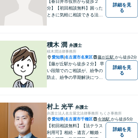
【春日井市役所から徒歩２
詳細を見
分】【初回相談無料】困った
る
ときに気軽に相談できる法律
事務所、お客様の味方になり
事件解決まで親身にサポート
できる弁護士を目指していま
す。
積木 潤
弁護士
積木潤法律事務所
愛知県
名古屋市名東区
藤が丘駅
から徒歩2分
|
【藤が丘駅から徒歩２分】 早
詳細を見
い段階でのご相談が、紛争の
る
防止、紛争の早期解決につな
がります。 まずはお気軽にご
相談ください。
村上 光平
弁護士
弁護士法人名古屋北法律事務所 ちくさ事務所
愛知県
名古屋市千種区
今池駅
から徒歩5分
|
【初回相談無料】【法テラス
詳細を見
利用可】相続・遺言／離婚・
る