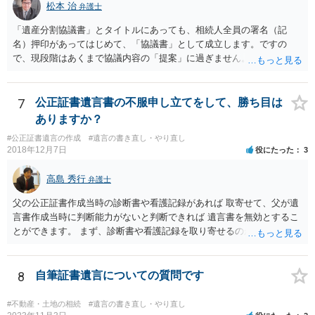
松本 治
弁護士
「遺産分割協議書」とタイトルにあっても、相続人全員の署名（記
名）押印があってはじめて、「協議書」として成立します。ですの
で、現段階はあくまで協議内容の「提案」に過ぎません。 納得がいか
なければ、署名（記名）押印を拒むことです。１人でも拒むと協議不
成立となります。その場合、成立させたい相続人が、家庭裁判所に遺
産分割調停を申し立てなければなりません。 なお、弁護士の送付状
7
公正証書遺言書の不服申し立てをして、勝ち目は
は、通常、相続人全員分の（本件であれば４通の）「遺産分割協議
ありますか？
書」を作成するところ、１通だけの作成にとどめる理由が書かれてい
#公正証書遺言の作成
#遺言の書き直し・やり直し
るものです。
2018年12月7日
役にたった
3
高島 秀行
弁護士
父の公正証書作成当時の診断書や看護記録があれば 取寄せて、父が遺
言書作成当時に判断能力がないと判断できれば 遺言書を無効とするこ
とができます。 まず、診断書や看護記録を取り寄せるのが重要となり
ます。 ご自分で取り寄せるか、弁護士に取り寄せてもらうかしたらよ
いと思います。
8
自筆証書遺言についての質問です
#不動産・土地の相続
#遺言の書き直し・やり直し