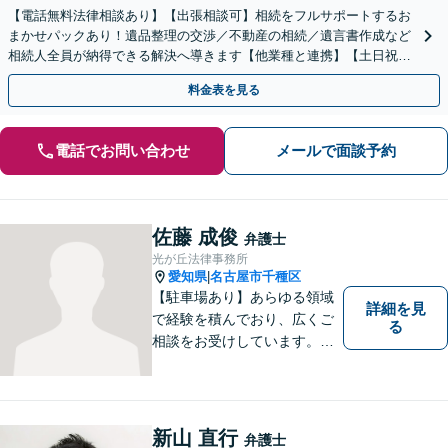
【電話無料法律相談あり】【出張相談可】相続をフルサポートするお
まかせパックあり！遺品整理の交渉／不動産の相続／遺言書作成など
相続人全員が納得できる解決へ導きます【他業種と連携】【土日祝・
夜間対応】【完全個室】
料金表を見る
電話でお問い合わせ
メールで面談予約
佐藤 成俊
弁護士
光が丘法律事務所
愛知県
名古屋市千種区
|
【駐車場あり】あらゆる領域
詳細を見
で経験を積んでおり、広くご
る
相談をお受けしています。ご
依頼者との信頼関係を大切
に、一つ一つのご相談、トラ
ブル解決に対応いたします。
新山 直行
弁護士