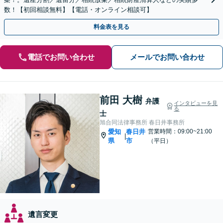
数！【初回相談無料】【電話・オンライン相談可】
料金表を見る
電話でお問い合わせ
メールでお問い合わせ
前田 大樹
弁護
インタビューを見
る
士
旭合同法律事務所 春日井事務所
愛知
春日井
営業時間：09:00~21:00
|
県
市
（平日）
遺言変更