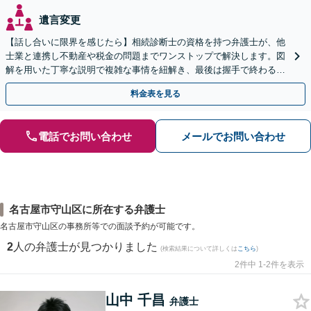
遺言変更
【話し合いに限界を感じたら】相続診断士の資格を持つ弁護士が、他
士業と連携し不動産や税金の問題までワンストップで解決します。図
解を用いた丁寧な説明で複雑な事情を紐解き、最後は握手で終わる円
満な解決へ導きます。【東海エリア・神奈川県対応】
料金表を見る
電話でお問い合わせ
メールでお問い合わせ
名古屋市守山区に所在する弁護士
名古屋市守山区の事務所等での面談予約が可能です。
2
人の弁護士が見つかりました
(検索結果について詳しくは
こちら
)
2件中 1-2件を表示
山中 千昌
弁護士