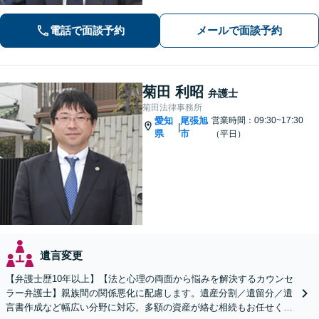
す【法テラス利用可】。ぜひ一度ご相
談ください。
電話で面談予約
メールで面談予約
菊田 利昭
弁護士
菊田法律事務所
愛知
尾張旭
営業時間：09:30~17:30
|
県
市
（平日）
遺言変更
【弁護士歴10年以上】【法と心理の両面から悩みを解決するカウンセ
ラー弁護士】親族間の関係悪化に配慮します。遺産分割／遺留分／遺
言書作成など幅広い分野に対応。多額の資産が絡む相続もお任せくだ