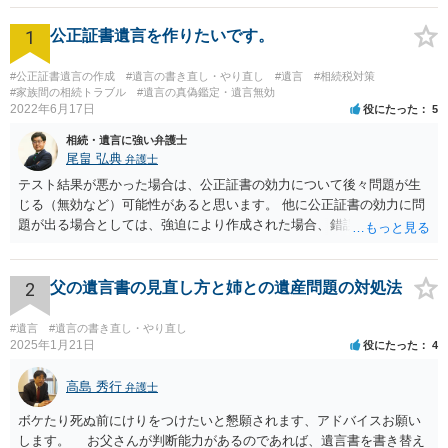
1
公正証書遺言を作りたいです。
#公正証書遺言の作成
#遺言の書き直し・やり直し
#遺言
#相続税対策
#家族間の相続トラブル
#遺言の真偽鑑定・遺言無効
2022年6月17日
役にたった
5
相続・遺言に強い弁護士
尾畠 弘典
弁護士
テスト結果が悪かった場合は、公正証書の効力について後々問題が生
じる（無効など）可能性があると思います。 他に公正証書の効力に問
題が出る場合としては、強迫により作成された場合、錯誤（勘違い）
の場合などがあります。 遺言の対象となる財産の多寡などにもよりま
すが、弁護士に作成を依頼する場合は、１０～数十万円程度になるケ
ースが多いと思います。 報酬体系は、弁護士ごとに異なりますので一
2
父の遺言書の見直し方と姉との遺産問題の対処法
律の基準はありません。
#遺言
#遺言の書き直し・やり直し
2025年1月21日
役にたった
4
高島 秀行
弁護士
ボケたり死ぬ前にけりをつけたいと懇願されます、アドバイスお願い
します。 お父さんが判断能力があるのであれば、遺言書を書き替え