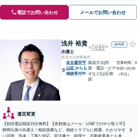
電話でお問い合わせ
メールでお問い合わせ
浅井 裕貴
静岡県
インタビュ
ーを見る
弁護士
新清水法律事務所
名古屋市守
面談方法(対
営業時間：0
山区
からも
面・電話・ビデ
9:00~19:00
相談受付中
オなど)は応相
（平日）
談
遺言変更
【初回電話相談10分無料】【依頼後はメール・LINEでのやり取り可】
静岡出身の弁護士！相続放棄など、相続トラブルに精通。わかりやす
い説明、迅速・丁寧な対応。司法書士、税理士、不動産業者とも連携