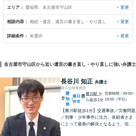
談ください。
エリア
愛知県、名古屋市守山区
変更
相談内容
相続・遺言、遺言の書き直し・やり直し
変更
詳細条件
未選択
変更
名古屋市守山区から近い遺言の書き直し・やり直しに強い弁護士
長谷川 知正
弁護士
勝川法律事務所
愛
勝川駅
か
営業時間：09:00~
春日
知
|
18:00（平日）
ら徒歩1分
井市
県
【勝川駅徒歩1分】交通事故／労働問題
／刑事・少年事件に注力。依頼者さま
にとって最善の解決となるよう、信頼
関係を大切にしながら真摯に対応しま