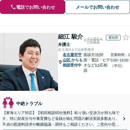
電話でお問い合わせ
メールでお問い合わせ
細江 駿介
愛知県
インタビュ
ーを見る
弁護士
名古屋H＆Y法律事務所
名古屋市守
面談方法(対
営業時間：1
山区
からも
面・電話・ビデ
0:00~19:00
相談受付中
オなど)は応相
（平日）
談
中絶トラブル
【東海エリア対応】【初回相談60分無料】粘り強い交渉力が持ち味で
す。特に財産分与や養育費など金銭が絡む問題の解決実績多数あり。
不貞の慰謝料請求や離婚協議・調停もご相談ください。ご意向や思い