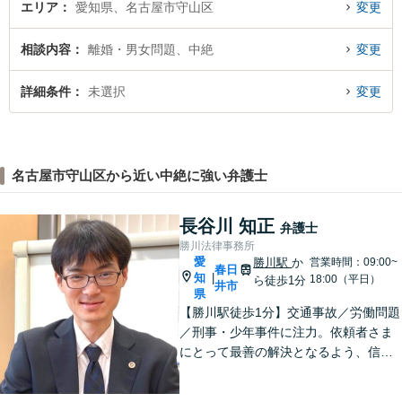
エリア
愛知県、名古屋市守山区
変更
相談内容
離婚・男女問題、中絶
変更
詳細条件
未選択
変更
名古屋市守山区から近い中絶に強い弁護士
長谷川 知正
弁護士
勝川法律事務所
愛
勝川駅
か
営業時間：09:00~
春日
知
|
18:00（平日）
ら徒歩1分
井市
県
【勝川駅徒歩1分】交通事故／労働問題
／刑事・少年事件に注力。依頼者さま
にとって最善の解決となるよう、信頼
関係を大切にしながら真摯に対応しま
す【法テラス利用可】。ぜひ一度ご相