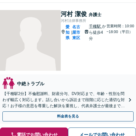
河村 潔俊
弁護士
河村法律事務所
千種駅
か
営業時間：10:00
愛
名古
~18:00（平日）
知
屋市
ら徒歩4
|
県
東区
分
中絶トラブル
【千種駅2分】不倫慰謝料、財産分与、DV対応まで、年齢・性別を問
わず幅広く対応します。話し合いから訴訟まで段階に応じた適切な対
応！お子様の意思を尊重した解決を重視し、代表弁護士が最後まで一
貫してサポート【土日夜間対応可】【オンライン対応可】
料金表を見る
電話でお問い合わせ
メールでお問い合わせ