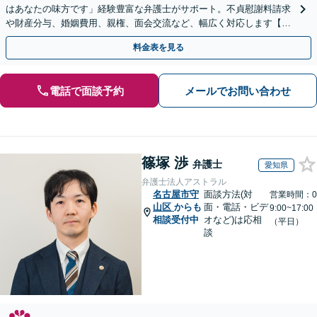
はあなたの味方です」経験豊富な弁護士がサポート。不貞慰謝料請求
や財産分与、婚姻費用、親権、面会交流など、幅広く対応します【夜
間・休日面談可】【完全個室】【名古屋駅7分】
料金表を見る
電話で面談予約
メールでお問い合わせ
篠塚 渉
弁護士
愛知県
弁護士法人アストラル
名古屋市守
面談方法(対
営業時間：0
山区
からも
面・電話・ビデ
9:00~17:00
相談受付中
オなど)は応相
（平日）
談