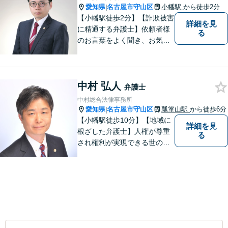
愛知県
名古屋市守山区
小幡駅
から徒歩2分
|
【小幡駅徒歩2分】【詐欺被害
詳細を見
に精通する弁護士】依頼者様
る
のお言葉をよく聞き、お気持
ちを尊重した弁護を行いま
す。共に悩み、最適な解決へ
と導いてまいります。まずは
中村 弘人
お気軽にご相談ください。
弁護士
【土日・祝日も予約で対応
中村総合法律事務所
可】
愛知県
名古屋市守山区
瓢箪山駅
から徒歩6分
|
【小幡駅徒歩10分】【地域に
詳細を見
根ざした弁護士】人権が尊重
る
され権利が実現できる世の中
を作っていけたらと考えてい
ます。刑事事件／借金問題／
離婚問題／労働問題／交通事
故など、幅広く対応可能。
【夜間／休日対応可能】お悩
みの方はどうぞお気軽にご相
談ください。