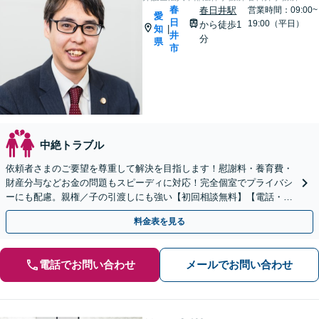
春
春日井駅
営業時間：09:00~
愛
日
19:00（平日）
から徒歩1
知
|
井
分
県
市
中絶トラブル
依頼者さまのご要望を尊重して解決を目指します！慰謝料・養育費・
財産分与などお金の問題もスピーディに対応！完全個室でプライバシ
ーにも配慮。親権／子の引渡しにも強い【初回相談無料】【電話・オ
ンライン相談可】
料金表を見る
電話でお問い合わせ
メールでお問い合わせ