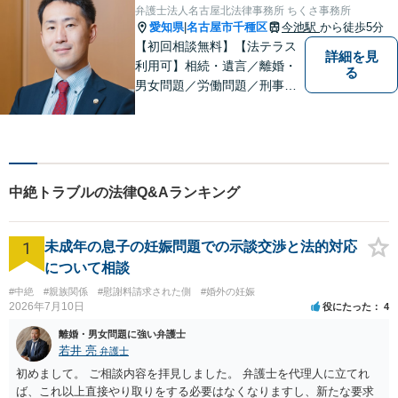
弁護士法人名古屋北法律事務所 ちくさ事務所
愛知県
名古屋市千種区
今池駅
から徒歩5分
|
【初回相談無料】【法テラス
詳細を見
利用可】相続・遺言／離婚・
る
男女問題／労働問題／刑事事
件／借金問題に注力！依頼者
さまのお悩みに寄り添った、
質の高いリーガルサービスを
ご提供。小さなお困り事でも
構いません【夜間・休日面
中絶トラブルの法律Q&Aランキング
談】【完全個室】【今池駅3
分】
1
未成年の息子の妊娠問題での示談交渉と法的対応
について相談
#中絶
#親族関係
#慰謝料請求された側
#婚外の妊娠
2026年7月10日
役にたった
4
離婚・男女問題に強い弁護士
若井 亮
弁護士
初めまして。 ご相談内容を拝見しました。 弁護士を代理人に立てれ
ば、これ以上直接やり取りをする必要はなくなりますし、新たな要求