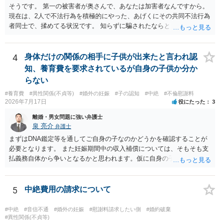
まう可能性があります。そのため、示談金の趣旨、清算対象、妻の請
そうです。 第一の被害者が奥さんで、あなたは加害者なんですから。
求権への影響を明確にしておくことが重要です。示談金１８０万円の
現在は、2人で不法行為を積極的にやった、あげくにその共同不法行為
妥当性については、中絶、精神的苦痛、通院・治療の有無、診断内
者同士で、揉めてる状況です。 知らずに騙されたならともか
容、夫の説明内容、妊娠・中絶に至る経緯等によって変わります。中
く・・・。 それでも経緯を考えれば多少は、その男よりは同情できる
絶について双方同意があったとしても、身体的・精神的負担が考慮さ
というだけですから。
れることはありますが、夫が当初から離婚できないと伝えていた事情
4
身体だけの関係の相手に子供が出来たと言われ認
があるなら、結婚期待を理由とする損害については争い得る部分もあ
知、養育費を要求されているが自身の子供か分か
ります。 なお、貴方から不貞相手へ請求する慰謝料額は、夫が不貞相
手に支払う示談金額だけで決まるものではありません。不貞期間、回
らない
数、婚姻期間、夫婦関係への影響、離婚・別居の有無、相手方の認識
#養育費
#異性関係(不貞等)
#婚外の妊娠
#子の認知
#中絶
#不倫慰謝料
等によって判断されます。 今後の状況等に応じて、弁護士への個別相
2026年7月17日
役にたった
3
談も検討なさった方がよいでしょう。
離婚・男女問題に強い弁護士
泉 亮介
弁護士
まずはDNA鑑定等を通してご自身の子なのかどうかを確認することが
必要となります。 また妊娠期間中の収入補償については、そもそも支
払義務自体から争いとなるかと思われます。仮に自身の子であったと
して、そのことから当然に補償義務が発生するものではありません。
相手に弁護士がついているということであれば、依頼をするかしない
かは別として一度ご自身も個別に弁護士に相談をされたほうが良いで
5
中絶費用の請求について
しょう。
#中絶
#音信不通
#婚外の妊娠
#慰謝料請求したい側
#婚約破棄
#異性関係(不貞等)