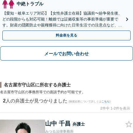
中絶トラブル
【愛知・岐阜エリア対応】【女性弁護士在籍】協議前〜紛争発生後、
どの段階からも対応可能！離婚では証拠収集等の事前準備が重要で
す。財産の隠匿防止や親権獲得に向けた日常生活での注意点など、フ
ェーズに応じたアドバイスを提供します【子連れの相談OK】
料金表を見る
メールでお問い合わせ
名古屋市守山区に所在する弁護士
名古屋市守山区の事務所等での面談予約が可能です。
2
人の弁護士が見つかりました
(検索結果について詳しくは
こちら
)
2件中 1-2件を表示
山中 千昌
弁護士
みつる法律事務所