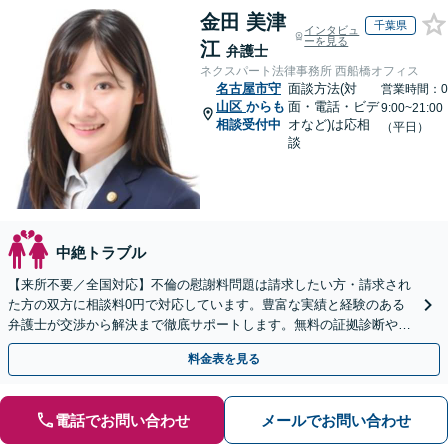
金田 美津
千葉県
インタビュ
ーを見る
江
弁護士
ネクスパート法律事務所 西船橋オフィス
名古屋市守
面談方法(対
営業時間：0
山区
からも
面・電話・ビデ
9:00~21:00
相談受付中
オなど)は応相
（平日）
談
中絶トラブル
【来所不要／全国対応】不倫の慰謝料問題は請求したい方・請求され
た方の双方に相談料0円で対応しています。豊富な実績と経験のある
弁護士が交渉から解決まで徹底サポートします。無料の証拠診断や着
手金の返還保証もありますので安心してご相談ください。
料金表を見る
電話でお問い合わせ
メールでお問い合わせ