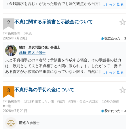
（金銭請求を含む）があった場合でも法的観点から当方に支払うべき
義務があるのかを精査し、回答することができます。 代理人を立てな
いのであれば、基本的にはご自身で対応していくことになります。 こ
れ以上の要求を回避するためには、合意内容を書面しておくことで
2
不貞に関する示談書と示談金について
す。 特に重要な点としては、合意事項以外には貸し借りが無いことを
確認する条項（清算条項）をきちんと盛り込んでおくことです。 お金
#不倫慰謝料
#中絶
を払うにしても、紛争が蒸し返されないよう、合意書を作成して取り
2026年7月28日
役にたった
2
交わすようにしてください。
離婚・男女問題に強い弁護士
髙橋 俊太
弁護士
夫と不貞相手との２者間で示談書を作成する場合、その示談書の効力
は、原則として夫と不貞相手との間に限られます。したがって、妻で
ある貴方が示談書の当事者になっていない限り、当然に貴方の不貞慰
謝料請求権が消滅するわけではありません。もっとも、後日の争いを
避けるためには、示談書の中に「本示談は夫と不貞相手との間の清算
に限るものであり、妻の不貞相手に対する慰謝料請求権を放棄・制限
3
不貞行為の手切れ金について
するものではない」旨を明記しておく方が安全です。また、清算条項
を入れる場合にも、「夫と不貞相手との間に限る」と対象を明確にす
#不倫慰謝料
#慰謝料請求したい側
#裁判
#恐喝・脅迫への対応
#婚外の妊娠
べきです。 他方、不貞相手が夫から示談金を受け取る場合、その名目
#中絶
2026年7月21日
役にたった
3
や内容によっては、後に貴方が不貞相手へ慰謝料請求する際、不貞相
手側から「すでに夫との間で一定の清算がされている」「夫側から支
匿名A
払を受けた」などと（その当否は別として）反論等されてこじれてし
弁護士