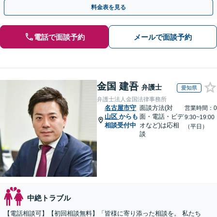
に寄り添いながら最善の解決を目指します／土日祝相談可
料金表を見る
電話で面談予約
メールで面談予約
金国 建吾
弁護士
愛知県
弁護士法人金国法律事務所
名古屋市守
面談方法(対
営業時間：0
山区
からも
面・電話・ビデ
9:30~19:00
相談受付中
オなど)は応相
（平日）
談
中絶トラブル
【電話相談可】【初回相談無料】「皆様に寄り添った相談を。 私たち