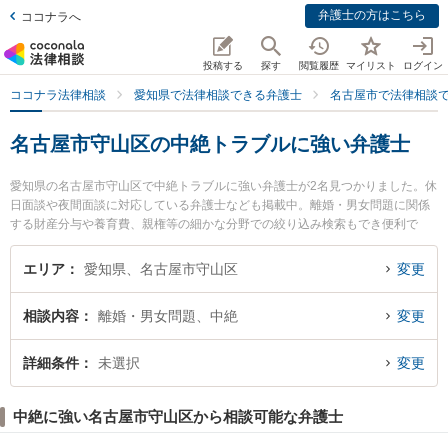
弁護士の方はこちら
ココナラへ
投稿する
探す
閲覧履歴
マイリスト
ログイン
ココナラ法律相談
愛知県で法律相談できる弁護士
名古屋市で法律相談
名古屋市守山区の中絶トラブルに強い弁護士
愛知県の名古屋市守山区で中絶トラブルに強い弁護士が2名見つかりました。休
日面談や夜間面談に対応している弁護士なども掲載中。離婚・男女問題に関係
する財産分与や養育費、親権等の細かな分野での絞り込み検索もでき便利で
す。特にみつる法律事務所の山中 千昌弁護士や中村総合法律事務所の中村 弘人
弁護士のプロフィール情報や弁護士費用、強みなどが注目されています。『名
エリア
愛知県、名古屋市守山区
変更
古屋市守山区で土日や夜間に発生した中絶トラブルのトラブルを今すぐに弁護
士に相談したい』『中絶トラブルのトラブル解決の実績豊富な近くの弁護士を
相談内容
離婚・男女問題、中絶
変更
検索したい』『初回相談無料で中絶トラブルを法律相談できる名古屋市守山区
内の弁護士に相談予約したい』などでお困りの相談者さんにおすすめです。
詳細条件
未選択
変更
中絶に強い名古屋市守山区から相談可能な弁護士