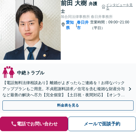
前田 大樹
弁護
インタビューを見
る
士
旭合同法律事務所 春日井事務所
愛知
春日井
営業時間：09:00~21:00
|
県
市
（平日）
中絶トラブル
【電話無料法律相談あり】離婚がよぎったらご連絡を！お得なバック
アッププランもご用意。不貞慰謝料請求／住宅を含む複雑な財産分与
など最善の解決へ尽力【完全個室】【土日祝・夜間対応】【オンライ
ン面談可】
料金表を見る
電話でお問い合わせ
メールで面談予約