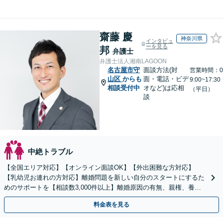
齋藤 慶
神奈川県
インタビュ
ーを見る
邦
弁護士
弁護士法人湘南LAGOON
名古屋市守
面談方法(対
営業時間：0
山区
からも
面・電話・ビデ
9:00~17:30
相談受付中
オなど)は応相
（平日）
談
中絶トラブル
【全国エリア対応】【オンライン面談OK】【外出困難な方対応】
【乳幼児お連れの方対応】離婚問題を新しい自分のスタートにするた
めのサポートを【相談数3,000件以上】離婚原因の有無、親権、養育
費、財産分与、慰謝料請求【夜間・休日相談可】
料金表を見る