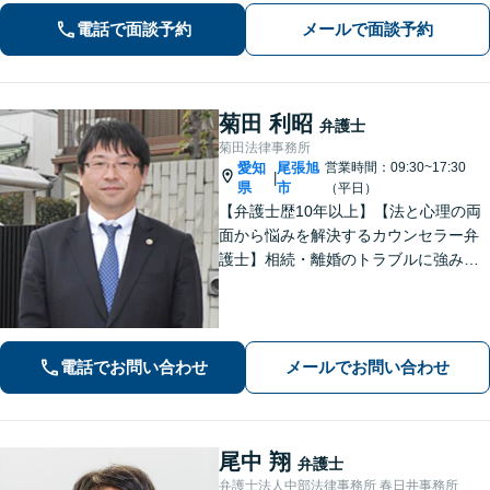
談ください。
電話で面談予約
メールで面談予約
菊田 利昭
弁護士
菊田法律事務所
愛知
尾張旭
営業時間：09:30~17:30
|
県
市
（平日）
【弁護士歴10年以上】【法と心理の両
面から悩みを解決するカウンセラー弁
護士】相続・離婚のトラブルに強みあ
り。依頼者さまのご不安・お悩みに、
とことん寄り添います。【ZOOM面談
可能】【夜間・休日の相談可能】
電話でお問い合わせ
メールでお問い合わせ
尾中 翔
弁護士
弁護士法人中部法律事務所 春日井事務所