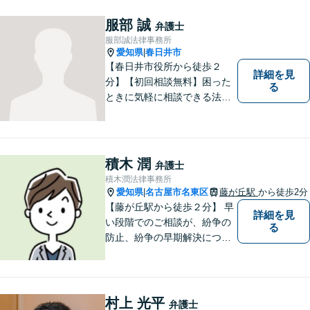
服部 誠
弁護士
服部誠法律事務所
愛知県
春日井市
|
【春日井市役所から徒歩２
詳細を見
分】【初回相談無料】困った
る
ときに気軽に相談できる法律
事務所、お客様の味方になり
事件解決まで親身にサポート
できる弁護士を目指していま
す。
積木 潤
弁護士
積木潤法律事務所
愛知県
名古屋市名東区
藤が丘駅
から徒歩2分
|
【藤が丘駅から徒歩２分】 早
詳細を見
い段階でのご相談が、紛争の
る
防止、紛争の早期解決につな
がります。 まずはお気軽にご
相談ください。
村上 光平
弁護士