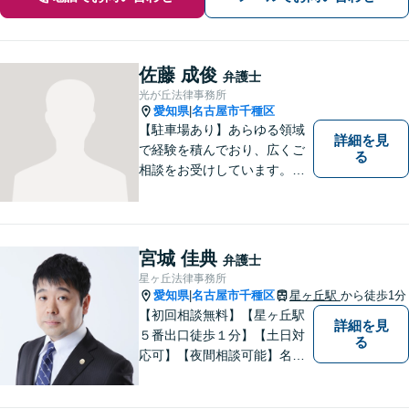
佐藤 成俊
弁護士
光が丘法律事務所
愛知県
名古屋市千種区
|
【駐車場あり】あらゆる領域
詳細を見
で経験を積んでおり、広くご
る
相談をお受けしています。ご
依頼者との信頼関係を大切
に、一つ一つのご相談、トラ
ブル解決に対応いたします。
宮城 佳典
弁護士
星ヶ丘法律事務所
愛知県
名古屋市千種区
星ヶ丘駅
から徒歩1分
|
【初回相談無料】【星ヶ丘駅
詳細を見
５番出口徒歩１分】【土日対
る
応可】【夜間相談可能】名古
屋市千種区の弁護士です。ぜ
ひ一度ご相談ください。