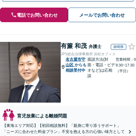
電話でお問い合わせ
メールでお問い合わせ
有簾 和茂
弁護士
静岡県
JPS総合法律事務所 浜松オフィス
名古屋市守
面談方法(対
営業時間：0
山区
からも
面・電話・ビデ
9:30~17:30
相談受付中
オなど)は応相
（平日）
談
育児放棄による離婚問題
【東海エリア対応】【初回相談無料】「親身に寄り添うサポート」
「ニーズに合わせた料金プラン」不安を抱える方の心強い味方として