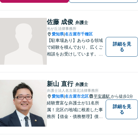
佐藤 成俊
弁護士
光が丘法律事務所
愛知県
名古屋市千種区
|
【駐車場あり】あらゆる領域
詳細を見
で経験を積んでおり、広くご
る
相談をお受けしています。ご
依頼者との信頼関係を大切
に、一つ一つのご相談、トラ
ブル解決に対応いたします。
新山 直行
弁護士
弁護士法人名古屋北法律事務所
愛知県
名古屋市北区
平安通駅
から徒歩1分
|
経験豊富な弁護士が11名所
詳細を見
属！北区の地域に根差した事
る
務所【借金・債務整理】債務
整理相談は年間150件以上
【労働・労災】全弁護士が労
働弁護団所属、使用者側にも