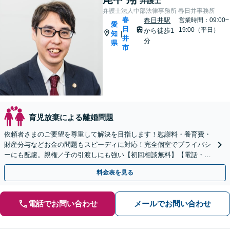
弁護士
弁護士法人中部法律事務所 春日井事務所
春
春日井駅
営業時間：09:00~
愛
日
19:00（平日）
から徒歩1
知
|
井
分
県
市
育児放棄による離婚問題
依頼者さまのご要望を尊重して解決を目指します！慰謝料・養育費・
財産分与などお金の問題もスピーディに対応！完全個室でプライバシ
ーにも配慮。親権／子の引渡しにも強い【初回相談無料】【電話・オ
ンライン相談可】
料金表を見る
電話でお問い合わせ
メールでお問い合わせ