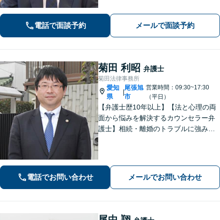
す【法テラス利用可】。ぜひ一度ご相
談ください。
電話で面談予約
メールで面談予約
菊田 利昭
弁護士
菊田法律事務所
愛知
尾張旭
営業時間：09:30~17:30
|
県
市
（平日）
【弁護士歴10年以上】【法と心理の両
面から悩みを解決するカウンセラー弁
護士】相続・離婚のトラブルに強みあ
り。依頼者さまのご不安・お悩みに、
とことん寄り添います。【ZOOM面談
可能】【夜間・休日の相談可能】
電話でお問い合わせ
メールでお問い合わせ
尾中 翔