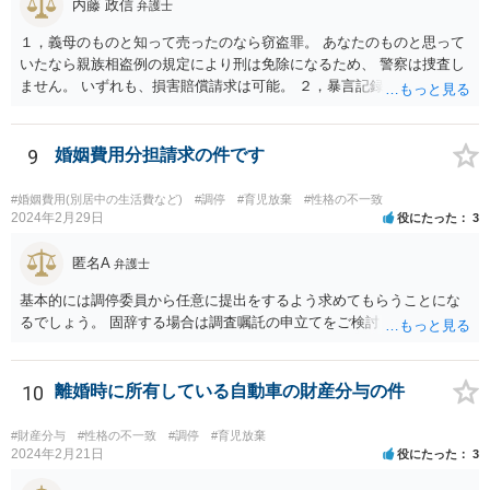
内藤 政信
弁護士
ることはないと思われますし、連れ子だから養子縁組したという関係
でしたら、離婚に伴い養子との離縁も認められるのが一般的ですの
１，義母のものと知って売ったのなら窃盗罪。 あなたのものと思って
で、離縁すれば、当然に養育費の支払い義務は無くなります。 以上、
いたなら親族相盗例の規定により刑は免除になるため、 警察は捜査し
ご参考まで。
ません。 いずれも、損害賠償請求は可能。 ２，暴言記録は、パワハラ
モラハラで慰謝料請求するための証拠になるでし ょう。
9
婚姻費用分担請求の件です
#婚姻費用(別居中の生活費など)
#調停
#育児放棄
#性格の不一致
2024年2月29日
役にたった
3
匿名A
弁護士
基本的には調停委員から任意に提出をするよう求めてもらうことにな
るでしょう。 固辞する場合は調査嘱託の申立てをご検討ください。
10
離婚時に所有している自動車の財産分与の件
#財産分与
#性格の不一致
#調停
#育児放棄
2024年2月21日
役にたった
3