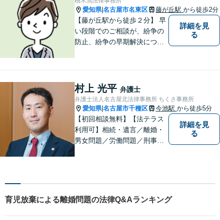
積木潤法律事務所
愛知県
名古屋市名東区
藤が丘駅
から徒歩2分
|
【藤が丘駅から徒歩２分】 早
詳細を見
い段階でのご相談が、紛争の
る
防止、紛争の早期解決につな
がります。 まずはお気軽にご
相談ください。
村上 光平
弁護士
弁護士法人名古屋北法律事務所 ちくさ事務所
愛知県
名古屋市千種区
今池駅
から徒歩5分
|
【初回相談無料】【法テラス
詳細を見
利用可】相続・遺言／離婚・
る
男女問題／労働問題／刑事事
件／借金問題に注力！依頼者
さまのお悩みに寄り添った、
質の高いリーガルサービスを
ご提供。小さなお困り事でも
構いません【夜間・休日面
育児放棄による離婚問題の法律Q&Aランキング
談】【完全個室】【今池駅3
分】