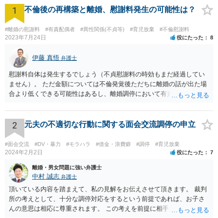
1
不倫後の再構築と離婚、慰謝料発生の可能性は？
#離婚の慰謝料
#有責配偶者
#異性関係(不貞等)
#育児放棄
#不倫慰謝料
2023年7月24日
役にたった
8
伊藤 真悟
弁護士
慰謝料自体は発生するでしょう（不貞慰謝料の時効もまだ経過してい
ません）。 ただ金額については不倫発覚後ただちに離婚の話が出た場
合より低くできる可能性はあるし、離婚調停において有責配偶者の主
張がなされて場合に離婚原因は不倫ではなく、夫の育児拒否だという
主張は考えられます。 養育費なども含めて一度弁護士に相談すること
を勧めます。
2
元夫の不適切な行動に関する面会交流調停の申立
#面会交流
#DV・暴力
#モラハラ
#借金・浪費癖
#調停
#育児放棄
2024年2月2日
役にたった
7
離婚・男女問題に強い弁護士
中村 誠志
弁護士
頂いている内容を踏まえて、私の見解をお伝えさせて頂きます。 裁判
所の考えとして、十分な調停対応をするという前提であれば、お子さ
んの意思は相応に尊重されます。 この考えを前提に相手方と対応され