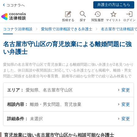
弁護士の方はこちら
ココナラへ
投稿する
探す
閲覧履歴
マイリスト
ログイン
ココナラ法律相談
愛知県で法律相談できる弁護士
名古屋市で法律相談
名古屋市守山区の育児放棄による離婚問題に強
い弁護士
愛知県の名古屋市守山区で育児放棄による離婚問題に強い弁護士が2名見つかり
ました。休日面談や夜間面談に対応している弁護士なども掲載中。離婚・男女
問題に関係する財産分与や養育費、親権等の細かな分野での絞り込み検索もで
き便利です。特に中村総合法律事務所の中村 弘人弁護士やみつる法律事務所の
山中 千昌弁護士のプロフィール情報や弁護士費用、強みなどが注目されていま
エリア
愛知県、名古屋市守山区
変更
す。『名古屋市守山区で土日や夜間に発生した育児放棄による離婚問題のトラ
ブルを今すぐに弁護士に相談したい』『育児放棄による離婚問題のトラブル解
相談内容
離婚・男女問題、育児放棄
変更
決の実績豊富な近くの弁護士を検索したい』『初回相談無料で育児放棄による
離婚問題を法律相談できる名古屋市守山区内の弁護士に相談予約したい』など
でお困りの相談者さんにおすすめです。
詳細条件
未選択
変更
育児放棄に強い名古屋市守山区から相談可能な弁護士