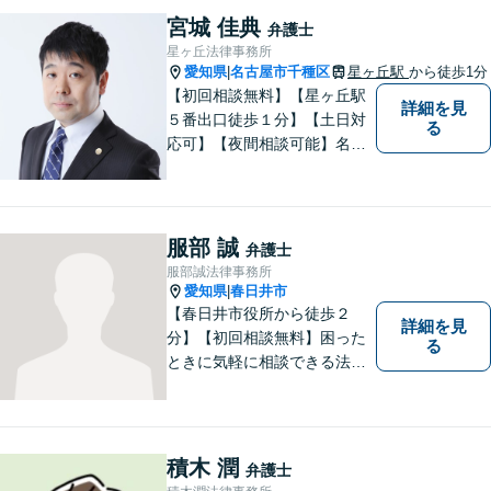
対応【相続・遺言】他士業と
宮城 佳典
弁護士
も連携【平安通駅1分】
星ヶ丘法律事務所
愛知県
名古屋市千種区
星ヶ丘駅
から徒歩1分
|
【初回相談無料】【星ヶ丘駅
詳細を見
５番出口徒歩１分】【土日対
る
応可】【夜間相談可能】名古
屋市千種区の弁護士です。ぜ
ひ一度ご相談ください。
服部 誠
弁護士
服部誠法律事務所
愛知県
春日井市
|
【春日井市役所から徒歩２
詳細を見
分】【初回相談無料】困った
る
ときに気軽に相談できる法律
事務所、お客様の味方になり
事件解決まで親身にサポート
できる弁護士を目指していま
す。
積木 潤
弁護士