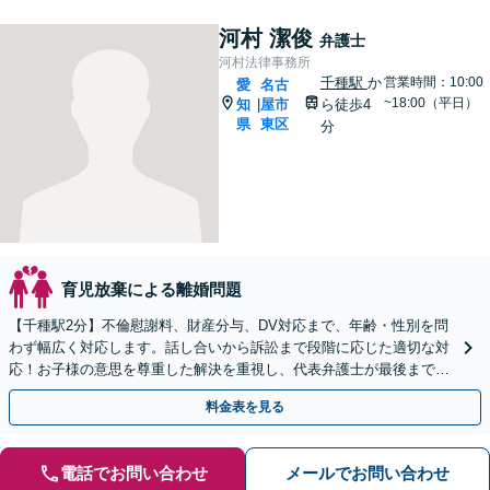
河村 潔俊
弁護士
河村法律事務所
千種駅
か
営業時間：10:00
愛
名古
~18:00（平日）
知
屋市
ら徒歩4
|
県
東区
分
育児放棄による離婚問題
【千種駅2分】不倫慰謝料、財産分与、DV対応まで、年齢・性別を問
わず幅広く対応します。話し合いから訴訟まで段階に応じた適切な対
応！お子様の意思を尊重した解決を重視し、代表弁護士が最後まで一
貫してサポート【土日夜間対応可】【オンライン対応可】
料金表を見る
電話でお問い合わせ
メールでお問い合わせ