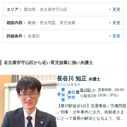
エリア
愛知県、名古屋市守山区
変更
相談内容
離婚・男女問題、育児放棄
変更
詳細条件
未選択
変更
名古屋市守山区から近い育児放棄に強い弁護士
長谷川 知正
弁護士
勝川法律事務所
愛
勝川駅
か
営業時間：09:00~
春日
知
|
18:00（平日）
ら徒歩1分
井市
県
【勝川駅徒歩1分】交通事故／労働問題
／刑事・少年事件に注力。依頼者さま
にとって最善の解決となるよう、信頼
関係を大切にしながら真摯に対応しま