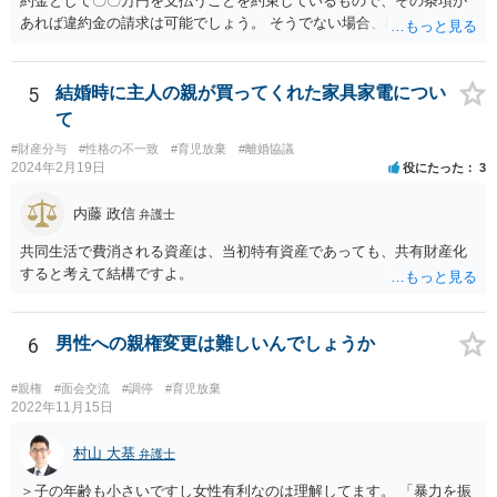
約金として〇〇万円を支払うことを約束しているもので、その条項が
あれば違約金の請求は可能でしょう。 そうでない場合、調停条項を守
らなかったことにより損害が生じたことを証明する必要があり、損害
が発生していない場合は条項違反があったとしても損害賠償請求は難
しいでしょう。
5
結婚時に主人の親が買ってくれた家具家電につい
て
#財産分与
#性格の不一致
#育児放棄
#離婚協議
2024年2月19日
役にたった
3
内藤 政信
弁護士
共同生活で費消される資産は、当初特有資産であっても、共有財産化
すると考えて結構ですよ。
6
男性への親権変更は難しいんでしょうか
#親権
#面会交流
#調停
#育児放棄
2022年11月15日
村山 大基
弁護士
＞子の年齢も小さいですし女性有利なのは理解してます。 「暴力を振