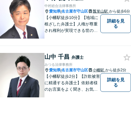
中村総合法律事務所
愛知県
名古屋市守山区
瓢箪山駅
から徒歩6分
|
【小幡駅徒歩10分】【地域に
詳細を見
根ざした弁護士】人権が尊重
る
され権利が実現できる世の中
を作っていけたらと考えてい
ます。刑事事件／借金問題／
離婚問題／労働問題／交通事
山中 千昌
故など、幅広く対応可能。
弁護士
【夜間／休日対応可能】お悩
みつる法律事務所
みの方はどうぞお気軽にご相
愛知県
名古屋市守山区
小幡駅
から徒歩2分
|
談ください。
【小幡駅徒歩2分】【詐欺被害
詳細を見
に精通する弁護士】依頼者様
る
のお言葉をよく聞き、お気持
ちを尊重した弁護を行いま
す。共に悩み、最適な解決へ
と導いてまいります。まずは
お気軽にご相談ください。
【土日・祝日も予約で対応
可】