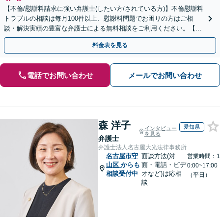
【不倫/慰謝料請求に強い弁護士(したい方/されている方)】不倫慰謝料
トラブルの相談は毎月100件以上、慰謝料問題でお困りの方はご相
談・解決実績の豊富な弁護士による無料相談をご利用ください。【不
倫相談は初回0円】【全国対応】
料金表を見る
電話でお問い合わせ
メールでお問い合わせ
森 洋子
愛知県
インタビュー
を見る
弁護士
弁護士法人名古屋大光法律事務所
名古屋市守
面談方法(対
営業時間：1
山区
からも
面・電話・ビデ
0:00~17:00
相談受付中
オなど)は応相
（平日）
談