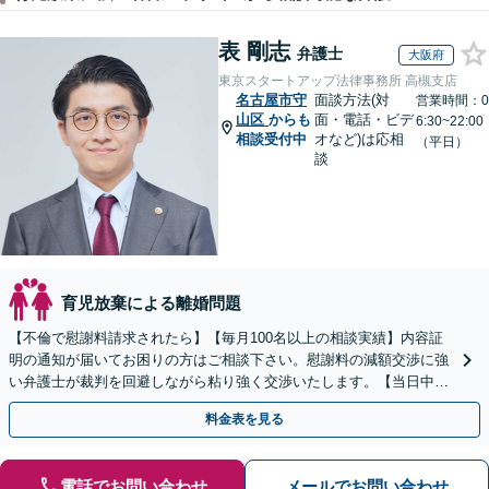
表 剛志
弁護士
大阪府
東京スタートアップ法律事務所 高槻支店
名古屋市守
面談方法(対
営業時間：0
山区
からも
面・電話・ビデ
6:30~22:00
相談受付中
オなど)は応相
（平日）
談
育児放棄による離婚問題
【不倫で慰謝料請求されたら】【毎月100名以上の相談実績】内容証
明の通知が届いてお困りの方はご相談下さい。慰謝料の減額交渉に強
い弁護士が裁判を回避しながら粘り強く交渉いたします。【当日中の
相談可(予約制)】【全国対応】
料金表を見る
電話でお問い合わせ
メールでお問い合わせ