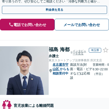
寄り添うので、ぜひ安心してご相談ください「冷静な判断力と確かな
交渉力で、あなたの権利を守ります」【休日・夜間相談可】
料金表を見る
電話でお問い合わせ
メールでお問い合わせ
福島 海都
埼玉県
インタビュ
ーを見る
弁護士
東京スタートアップ法律事務所 所沢支店
名古屋市守
面談方法(対
営業時間：0
山区
からも
面・電話・ビデ
6:30~22:00
相談受付中
オなど)は応相
（平日）
談
育児放棄による離婚問題