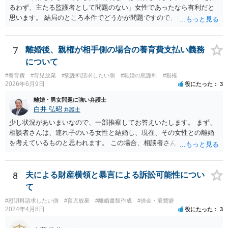
るわず、主たる監護者として問題のない」女性であったなら有利だと
思います。 結局のところ本件でどうかが問題ですので、面談相談に行
き、対応を検討してみましょう。 ＞やはり、男なら弁護士さんに助け
てもらった方がよいのでしょうか？ 費用が許すなら依頼した方が個人
的にはいいと思いますが、 依頼するかどうか含め、面談相談で話を聞
7
離婚後、親権が相手側の場合の養育費支払い義務
いてみた方がいいと思います。 なぜ面談相談をお勧めしているかと言
について
いますと、面談の方がネット相談（数行のやり取りを繰り返す）よ
#養育費
#育児放棄
#慰謝料請求したい側
#離婚の慰謝料
#親権
り、 密度が濃いというか、やりとり（事情を聞いたり、不明点を尋ね
2026年6月9日
役にたった
3
たり説明したり）がしやすいからです。
離婚・男女問題に強い弁護士
白井 弘昭
弁護士
少し状況があいまいなので、一部推察してお答えいたします。 まず、
相談者さんは、連れ子のいる女性と結婚し、現在、その女性との離婚
を考えているものと思われます。 この場合、相談者さんが、その連れ
子と養子縁組をしているかどうかで状況が変わります。 養子縁組をし
ていない場合は、婚姻とともに親権を取得することはありませんの
で、本来的には、婚姻期間中も連れ子の扶養義務はありませんし、離
8
夫による財産横領と暴言による訴訟可能性につい
婚したならなおさら無関係となりますので、養育費を支払う義務は生
て
じません。 一方、婚姻と同時に連れ子を養子縁組（普通養子縁組）し
#慰謝料請求したい側
#育児放棄
#離婚書類作成
#借金・浪費癖
た場合、離婚をしても、養親子関係は当然には終了しませんので、親
2024年4月8日
役にたった
3
権の問題が生じえますし、養育費の支払い義務も発生します。 ただ
し、もともと、血のつながりが無いので、相談者さんが親権を取得す