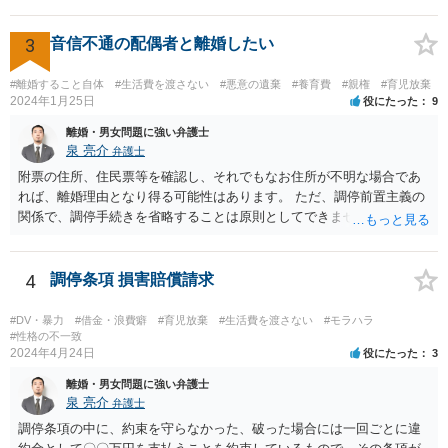
ても良いかと思われます。 まず、私としては、ご自身で対応されるな
ら、今後方法も含めて裁判所で話し合いたいと相手方に伝え、面会交
流調停を行われることをお勧めします。 他方、弁護士を就けることも
3
音信不通の配偶者と離婚したい
考えられるなら(ご心労を考えるとその方が良いかもしれません)、早め
にご相談を行かれる方が良いかもしれません(法テラスを利用されると
#離婚すること自体
#生活費を渡さない
#悪意の遺棄
#養育費
#親権
#育児放棄
費用は相当抑えられるかと思います)。 損害賠償、間接強制について
2024年1月25日
役にたった
9
は、それほど容易に認められるものではありませんが、調停条項の内
離婚・男女問題に強い弁護士
容によりますので(従前の調停段階で具体的な面会の方法まで特定され
泉 亮介
弁護士
ていれば間接強制が認められる可能性も高いです)、早めにご相談され
附票の住所、住民票等を確認し、それでもなお住所が不明な場合であ
ることをお勧めします。 ご自身にとって納得できる方向で進められる
れば、離婚理由となり得る可能性はあります。 ただ、調停前置主義の
ことをお祈りしております。
関係で、調停手続きを省略することは原則としてできません。また、
調停では公示送達の手続きは利用できないため、調停を経た上で訴訟
を考える必要があるでしょう。 ご自身で対応が難しければ弁護士を立
てた方が良いかと思われます。 調停においては、相手と直接会うとい
4
調停条項 損害賠償請求
うことは基本的にないため、代理人とご本人と裁判所で話をしていく
形となります。
#DV・暴力
#借金・浪費癖
#育児放棄
#生活費を渡さない
#モラハラ
#性格の不一致
2024年4月24日
役にたった
3
離婚・男女問題に強い弁護士
泉 亮介
弁護士
調停条項の中に、約束を守らなかった、破った場合には一回ごとに違