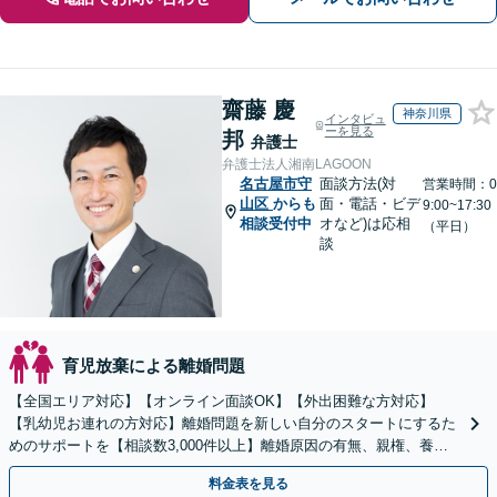
齋藤 慶
神奈川県
インタビュ
ーを見る
邦
弁護士
弁護士法人湘南LAGOON
名古屋市守
面談方法(対
営業時間：0
山区
からも
面・電話・ビデ
9:00~17:30
相談受付中
オなど)は応相
（平日）
談
育児放棄による離婚問題
【全国エリア対応】【オンライン面談OK】【外出困難な方対応】
【乳幼児お連れの方対応】離婚問題を新しい自分のスタートにするた
めのサポートを【相談数3,000件以上】離婚原因の有無、親権、養育
費、財産分与、慰謝料請求【夜間・休日相談可】
料金表を見る