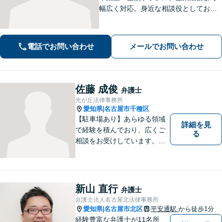
幅広く対応。身近な相談役としてお悩
みをじっくり伺い、わかりやすくご説
明します。平穏な日常を取り戻すた
め、まずは気軽にご相談ください。
電話でお問い合わせ
メールでお問い合わせ
【土日祝対応可、夜間対応可】【オン
ライン対応可】
佐藤 成俊
弁護士
光が丘法律事務所
愛知県
名古屋市千種区
|
【駐車場あり】あらゆる領域
詳細を見
で経験を積んでおり、広くご
る
相談をお受けしています。ご
依頼者との信頼関係を大切
に、一つ一つのご相談、トラ
ブル解決に対応いたします。
新山 直行
弁護士
弁護士法人名古屋北法律事務所
愛知県
名古屋市北区
平安通駅
から徒歩1分
|
経験豊富な弁護士が11名所