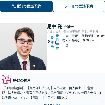
談ください。
電話で面談予約
メールで面談予約
尾中 翔
弁護士
弁護士法人中部法律事務所 春日井事務所
春
春日井駅
営業時間：09:00~
愛
日
19:00（平日）
から徒歩1
知
|
井
分
県
市
時効の援用
【初回相談無料】【費用分割払い可】自己破産、個人再生、任意整
理、法人破産など豊富な実績あり。完全個室でプライバシー面も十分
に考慮いたします。【電話・オンライン相談可】