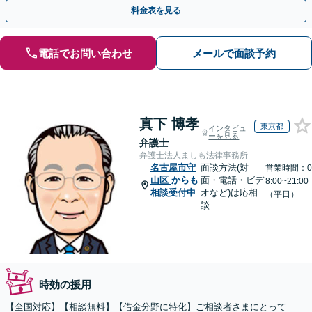
丁寧な対応で、信頼関係を重視」【夜間相談可（要相談）】
料金表を見る
電話でお問い合わせ
メールで面談予約
真下 博孝
東京都
インタビュ
ーを見る
弁護士
弁護士法人ましも法律事務所
名古屋市守
面談方法(対
営業時間：0
山区
からも
面・電話・ビデ
8:00~21:00
相談受付中
オなど)は応相
（平日）
談
時効の援用
【全国対応】【相談無料】【借金分野に特化】ご相談者さまにとって