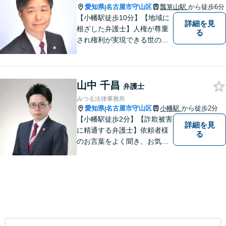
愛知県
名古屋市守山区
瓢箪山駅
から徒歩6分
|
【小幡駅徒歩10分】【地域に
詳細を見
根ざした弁護士】人権が尊重
る
され権利が実現できる世の中
を作っていけたらと考えてい
ます。刑事事件／借金問題／
離婚問題／労働問題／交通事
山中 千昌
故など、幅広く対応可能。
弁護士
【夜間／休日対応可能】お悩
みつる法律事務所
みの方はどうぞお気軽にご相
愛知県
名古屋市守山区
小幡駅
から徒歩2分
|
談ください。
【小幡駅徒歩2分】【詐欺被害
詳細を見
に精通する弁護士】依頼者様
る
のお言葉をよく聞き、お気持
ちを尊重した弁護を行いま
す。共に悩み、最適な解決へ
と導いてまいります。まずは
お気軽にご相談ください。
【土日・祝日も予約で対応
可】