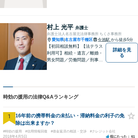
事務所、お客様の味方になり
事件解決まで親身にサポート
できる弁護士を目指していま
す。
村上 光平
弁護士
弁護士法人名古屋北法律事務所 ちくさ事務所
愛知県
名古屋市千種区
今池駅
から徒歩5分
|
【初回相談無料】【法テラス
詳細を見
利用可】相続・遺言／離婚・
る
男女問題／労働問題／刑事事
件／借金問題に注力！依頼者
さまのお悩みに寄り添った、
質の高いリーガルサービスを
ご提供。小さなお困り事でも
構いません【夜間・休日面
時効の援用の法律Q&Aランキング
談】【完全個室】【今池駅3
分】
1
16年前の携帯料金の未払い・滞納料金の利子の免
除は出来ますか？
#時効の援用
#信用情報回復
#借金返済の相談・交渉
#クレジット会社
2018年4月5日
役にたった
61