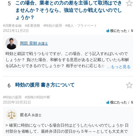
5
この場合、業者との力の差を主張して取消はでき
ませんか？そうなら、強迫でしか戦えないのでし
ょうか？
#消費者金融
#多重債務
#時効の援用
#個人・プライベート
2021年11月2日
役にたった
5
岡田 晃朝
弁護士
時効と錯誤で戦うつもりですが、この場合、どう記入すればいいので
しょうか？ 負けた場合、和解をする意思があると記載していたら和解
を試みたりできるのでしょうか？ 相手がそれに応じるかという問題は
ありますが、可能です。 その旨を記載して出しましょう。 （時効と錯
誤だけをあらそい、形成がまずくなってから和解の話も出来ますが、
そのタイミングなどご本人のみでの訴訟では測りにくいのではないで
6
時効の援用 書き方について
しょうか。それならば書いておくほうが安心です）
#時効の援用
#債権の時効中断
2020年10月31日
役にたった
5
匿名A
弁護士
> 確実に時効になっている場合日付はどうしたらいいのでしょうか 日
付部分を省略して、最終弁済日の翌日から５年～～としても大丈夫で