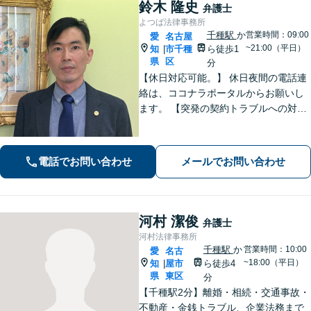
鈴木 隆史
弁護士
よつば法律事務所
千種駅
か
営業時間：09:00
愛
名古屋
~21:00（平日）
知
市千種
ら徒歩1
|
県
区
分
【休日対応可能。】 休日夜間の電話連
絡は、ココナラポータルからお願いし
ます。 【突発の契約トラブルへの対応
可能】 【WEB面談可能】 「元官公庁
職員／10年間クレームの多い部署に在
籍」トラブル等に対し状況に応じて適
電話でお問い合わせ
メールでお問い合わせ
切に問題解決を図ります。
河村 潔俊
弁護士
河村法律事務所
千種駅
か
営業時間：10:00
愛
名古
~18:00（平日）
知
屋市
ら徒歩4
|
県
東区
分
【千種駅2分】離婚・相続・交通事故・
不動産・金銭トラブル、企業法務まで