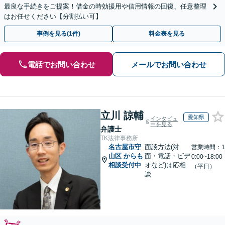
最良な手続きをご提案！借金の時効援用や信用情報の回復、任意整理
はお任せください【分割払い可】
事例を見る(1件)
料金表を見る
電話でお問い合わせ
メールでお問い合わせ
立川 諒輔
愛知県
インタビュ
ーを見る
弁護士
TK法律事務所
名古屋市守
面談方法(対
営業時間：1
山区
からも
面・電話・ビデ
0:00~18:00
相談受付中
オなど)は応相
（平日）
談