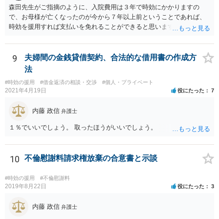
森田先生がご指摘のように、入院費用は３年で時効にかかりますの
で、お母様が亡くなったのが今から７年以上前ということであれば、
時効を援用すれば支払いを免れることができると思います。 そのた
め、分割払いの交渉をするのではなく、弁護士に対して時効援用の内
容証明郵便を送るようにしてください。
9
夫婦間の金銭貸借契約、合法的な借用書の作成方
法
#時効の援用
#借金返済の相談・交渉
#個人・プライベート
2021年4月19日
役にたった
7
内藤 政信
弁護士
１％でいいでしょう。 取ったほうがいいでしょう。
10
不倫慰謝料請求権放棄の合意書と示談
#時効の援用
#不倫慰謝料
2019年8月22日
役にたった
3
内藤 政信
弁護士