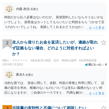
内藤 政信
弁護士
時効だから払う必要はないのだが、 新規契約したいならそうもいかな
いでしょう。 損害金はカットしてもらいたいと時効をちら つかせて言
うのがいいでしょうね。 免除してくれるかどうかはわかりませんが。
2
友人から借りたお金を返済したいが、連絡が取れ
ず証拠もない場合、どのように対処すればよい
か？
#個人・プライベート
#借金返済の相談・交渉
#時効の援用
#信用情報回復
2024年1月28日
役にたった
8
匿名A
弁護士
法的な面では、 貸金に関して、金額、利息の有無と利率に関して、 証
拠の提示を求め、根拠のないものについては支払い義務がないとい対
応になりますが、 ご自身のケースですと、 円満な解決のため、一定程
度譲歩することもありうるかと思います（譲歩すべきと言っているわ
けではありません）。 何某かの主張をされた場合、あらためて弁護士
に相談されるという形でよいかと思います。
3
示談書の有効性と不備について相談したい