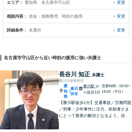
エリア
愛知県、名古屋市守山区
変更
相談内容
借金・債務整理、時効の援用
変更
詳細条件
未選択
変更
名古屋市守山区から近い時効の援用に強い弁護士
長谷川 知正
弁護士
勝川法律事務所
愛
勝川駅
か
営業時間：09:00~
春日
知
|
18:00（平日）
ら徒歩1分
井市
県
【勝川駅徒歩1分】交通事故／労働問題
／刑事・少年事件に注力。依頼者さま
にとって最善の解決となるよう、信頼
関係を大切にしながら真摯に対応しま
す【法テラス利用可】。ぜひ一度ご相