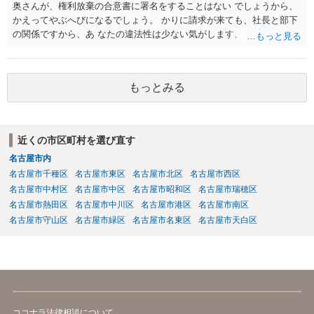
奥さんが、権利放棄の合意書に署名をすることはない でしょうから、
かえってやぶへびになるでしょう。 かりに請求が来ても、社長と部下
の関係ですから、あ なたの違法性は少ない気がします。 また、社長も
当事者として巻き込まれるので、あなたに 請求が来る可能性は、かな
り少ないと思いますね。 放置がいいと思いますよ。
もっとみる
近くの市区町村を選び直す
名古屋市内
名古屋市千種区
名古屋市東区
名古屋市北区
名古屋市西区
名古屋市中村区
名古屋市中区
名古屋市昭和区
名古屋市瑞穂区
名古屋市熱田区
名古屋市中川区
名古屋市港区
名古屋市南区
名古屋市守山区
名古屋市緑区
名古屋市名東区
名古屋市天白区
ココナラ法律相談について