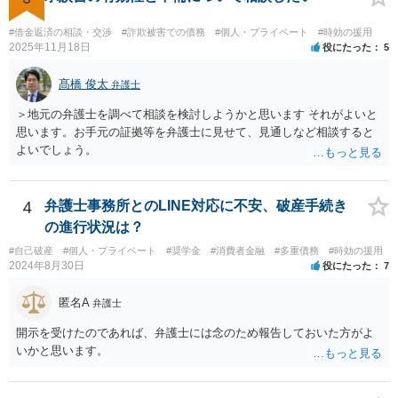
#借金返済の相談・交渉
#詐欺被害での債務
#個人・プライベート
#時効の援用
2025年11月18日
役にたった
5
髙橋 俊太
弁護士
＞地元の弁護士を調べて相談を検討しようかと思います それがよいと
思います。お手元の証拠等を弁護士に見せて、見通しなど相談すると
よいでしょう。
4
弁護士事務所とのLINE対応に不安、破産手続き
の進行状況は？
#自己破産
#個人・プライベート
#奨学金
#消費者金融
#多重債務
#時効の援用
2024年8月30日
役にたった
7
匿名A
弁護士
開示を受けたのであれば、弁護士には念のため報告しておいた方がよ
いかと思います。