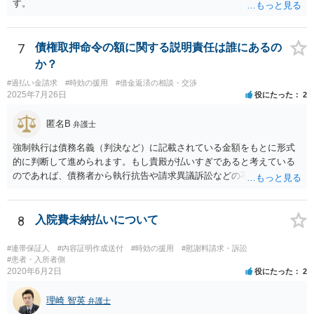
す。
7
債権取押命令の額に関する説明責任は誰にあるの
か？
#過払い金請求
#時効の援用
#借金返済の相談・交渉
2025年7月26日
役にたった
2
匿名B
弁護士
強制執行は債務名義（判決など）に記載されている金額をもとに形式
的に判断して進められます。もし貴殿が払いすぎであると考えている
のであれば、債務者から執行抗告や請求異議訴訟などの不服申立手段
を採るという制度の建て付けになっています。その意味では、債務者
側が動く必要があります。
8
入院費未納払いについて
#連帯保証人
#内容証明作成送付
#時効の援用
#慰謝料請求・訴訟
#患者・入所者側
2020年6月2日
役にたった
2
理崎 智英
弁護士