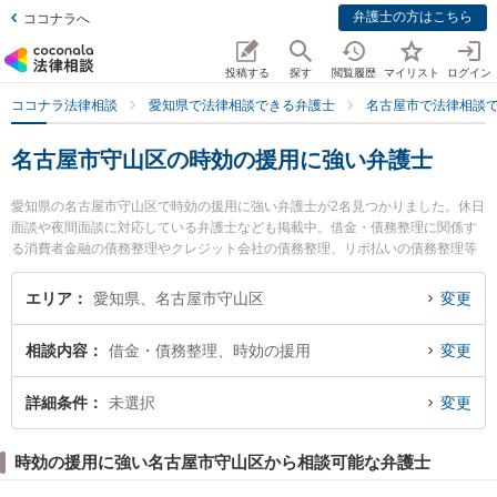
弁護士の方はこちら
ココナラへ
投稿する
探す
閲覧履歴
マイリスト
ログイン
ココナラ法律相談
愛知県で法律相談できる弁護士
名古屋市で法律相談
名古屋市守山区の時効の援用に強い弁護士
愛知県の名古屋市守山区で時効の援用に強い弁護士が2名見つかりました。休日
面談や夜間面談に対応している弁護士なども掲載中。借金・債務整理に関係す
る消費者金融の債務整理やクレジット会社の債務整理、リボ払いの債務整理等
の細かな分野での絞り込み検索もでき便利です。特に中村総合法律事務所の中
村 弘人弁護士やみつる法律事務所の山中 千昌弁護士のプロフィール情報や弁護
エリア
愛知県、名古屋市守山区
変更
士費用、強みなどが注目されています。『名古屋市守山区で土日や夜間に発生
した時効の援用のトラブルを今すぐに弁護士に相談したい』『時効の援用のト
相談内容
借金・債務整理、時効の援用
変更
ラブル解決の実績豊富な近くの弁護士を検索したい』『初回相談無料で時効の
援用を法律相談できる名古屋市守山区内の弁護士に相談予約したい』などでお
困りの相談者さんにおすすめです。
詳細条件
未選択
変更
時効の援用に強い名古屋市守山区から相談可能な弁護士