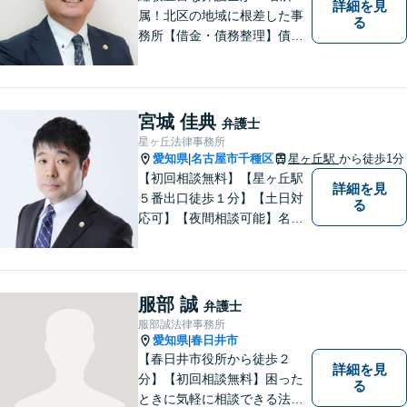
詳細を見
属！北区の地域に根差した事
る
務所【借金・債務整理】債務
整理相談は年間150件以上
【労働・労災】全弁護士が労
働弁護団所属、使用者側にも
対応【相続・遺言】他士業と
宮城 佳典
弁護士
も連携【平安通駅1分】
星ヶ丘法律事務所
愛知県
名古屋市千種区
星ヶ丘駅
から徒歩1分
|
【初回相談無料】【星ヶ丘駅
詳細を見
５番出口徒歩１分】【土日対
る
応可】【夜間相談可能】名古
屋市千種区の弁護士です。ぜ
ひ一度ご相談ください。
服部 誠
弁護士
服部誠法律事務所
愛知県
春日井市
|
【春日井市役所から徒歩２
詳細を見
分】【初回相談無料】困った
る
ときに気軽に相談できる法律