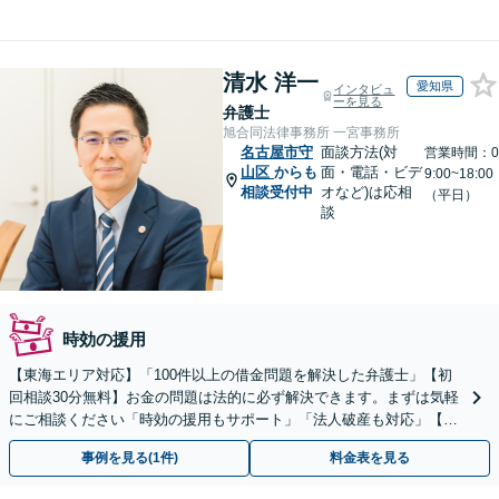
清水 洋一
愛知県
インタビュ
ーを見る
弁護士
旭合同法律事務所 一宮事務所
名古屋市守
面談方法(対
営業時間：0
山区
からも
面・電話・ビデ
9:00~18:00
相談受付中
オなど)は応相
（平日）
談
時効の援用
【東海エリア対応】「100件以上の借金問題を解決した弁護士」【初
回相談30分無料】お金の問題は法的に必ず解決できます。まずは気軽
にご相談ください「時効の援用もサポート」「法人破産も対応」【休
日夜間相談可】【完全個室制】【分割払い対応】
事例を見る(1件)
料金表を見る