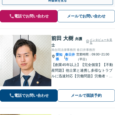
料金表を見る
電話でお問い合わせ
メールでお問い合わせ
前田 大樹
弁護
インタビューを見
る
士
旭合同法律事務所 春日井事務所
愛知
春日井
営業時間：09:00~21:00
|
県
市
（平日）
【創業45年以上】【完全個室】【不動
産問題】他士業と連携し多様なトラブ
ルに迅速対応【労働問題】労働者・使
用者双方の対応実績あり。依頼者さま
に寄り添い最善の解決策を提示【休
日・夜間面談可】【電話・ビデオ面談
電話でお問い合わせ
メールで面談予約
可】