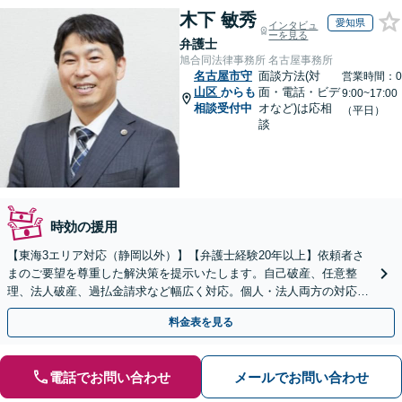
木下 敏秀
愛知県
インタビュ
ーを見る
弁護士
旭合同法律事務所 名古屋事務所
名古屋市守
面談方法(対
営業時間：0
山区
からも
面・電話・ビデ
9:00~17:00
相談受付中
オなど)は応相
（平日）
談
時効の援用
【東海3エリア対応（静岡以外）】【弁護士経験20年以上】依頼者さ
まのご要望を尊重した解決策を提示いたします。自己破産、任意整
理、法人破産、過払金請求など幅広く対応。個人・法人両方の対応が
可能です。【初回面談無料】【完全個室で秘密厳守】
料金表を見る
電話でお問い合わせ
メールでお問い合わせ