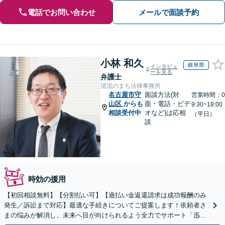
電話でお問い合わせ
メールで面談予約
小林 和久
岐阜県
インタビュ
ーを見る
弁護士
清流のまち法律事務所
名古屋市守
面談方法(対
営業時間：0
山区
からも
面・電話・ビデ
9:30~18:00
相談受付中
オなど)は応相
（平日）
談
時効の援用
【初回相談無料】【分割払い可】【過払い金返還請求は成功報酬のみ
発生／訴訟まで対応】最適な手続きについてご提案します！依頼者さ
まの悩みが解消し、未来へ目が向けられるよう全力でサポート「迅速