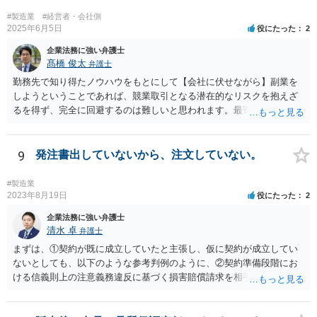
watch.jp/chokoben/media/transfer-restrictedstock） なお、弁護士を探
#製造業
#経営者・会社側
す場合の検索ワードとしては、「会社法 弁護士」「企業法務 弁護
2025年6月5日
役にたった
2
士」「株式買取 弁護士」「株式評価 弁護士」「少数株主 弁護
企業法務に強い弁護士
士」などが考えられます。非上場株式の評価や株主間紛争は企業法務
髙橋 俊太
弁護士
分野に含まれることが多いため、企業法務や会社法を取り扱っている
弁護士を探すのが一般的でしょう。
勤務先で知り得たノウハウをもとにして【会社に伏せながら】副業を
しようということであれば、競業取引となる潜在的なリスクを抱えざ
るを得ず、完全に回避するのは難しいと思われます。最寄りの弁護士
などに具体的な事情を説明した上で、個別に相談することをお勧めい
たします。
9
発注書出していないから、注文していない。
#製造業
2023年8月19日
役にたった
2
企業法務に強い弁護士
清水 卓
弁護士
まずは、①契約が既に成立していたと主張し、仮に契約が成立してい
ないとしても、以下のような参考判例のように、②契約準備段階にお
ける信義則上の注意義務違反に基づく損害賠償請求を相手会社にして
行くことが考えられます。 （参考） 【最判平成19年2月27日の裁判要
旨】 https://www.courts.go.jp/app/hanrei_jp/detail2?id=34183 「ＸがＡ