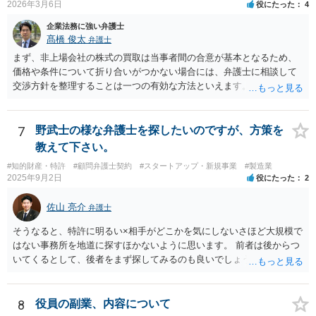
2026年3月6日
役にたった
4
企業法務に強い弁護士
髙橋 俊太
弁護士
まず、非上場会社の株式の買取は当事者間の合意が基本となるため、
価格や条件について折り合いがつかない場合には、弁護士に相談して
交渉方針を整理することは一つの有効な方法といえます。特に、株価
算定方法の妥当性や会社法上の手続、会社側の対応が適切かどうかと
いった点は専門的な判断を要することが多く、第三者の専門家が入る
ことで交渉が整理されることもあります。 もっとも、株主が単に「会
7
野武士の様な弁護士を探したいのですが、方策を
社に買い取ってほしい」と希望しているだけでは、会社に当然の買取
教えて下さい。
義務が生じるわけではありません。非上場会社の株式に譲渡制限が付
#知的財産・特許
#顧問弁護士契約
#スタートアップ・新規事業
#製造業
されている場合には、会社法136条に基づき、第三者への株式譲渡につ
2025年9月2日
役にたった
2
いて会社に承認を求める「譲渡承認請求」という手続との関係が問題
になることがあります。会社が譲渡を承認しない場合には、会社また
佐山 亮介
弁護士
は会社が指定する者が当該株式を買い取るべき者として指定されるこ
とになり、その中で株式買取の問題が生じることがあります。 そのた
そうなると、特許に明るい×相手がどこかを気にしないさほど大規模で
め、会社との価格交渉がまとまらない場合には、第三者への譲渡を前
はない事務所を地道に探すほかないように思います。 前者は後からつ
提とした譲渡承認請求という手続を検討する余地があるかどうかを含
いてくるとして、後者をまず探してみるのも良いでしょう。
めて整理することになります。もっとも、具体的な対応は、定款の内
容や会社の機関設計等によっても変わり得るため、個別事情を踏まえ
た検討が必要となります。 （会社側から見た手続等については、拙筆
8
役員の副業、内容について
ではありますが、下記が参考になるかもしれません。 https://keiyaku-