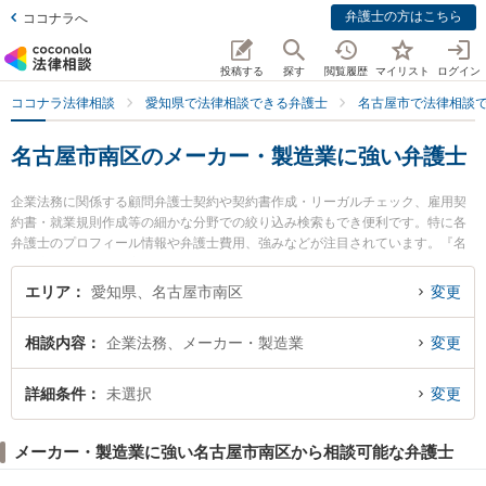
弁護士の方はこちら
ココナラへ
投稿する
探す
閲覧履歴
マイリスト
ログイン
ココナラ法律相談
愛知県で法律相談できる弁護士
名古屋市で法律相談
名古屋市南区のメーカー・製造業に強い弁護士
企業法務に関係する顧問弁護士契約や契約書作成・リーガルチェック、雇用契
約書・就業規則作成等の細かな分野での絞り込み検索もでき便利です。特に各
弁護士のプロフィール情報や弁護士費用、強みなどが注目されています。『名
古屋市南区で土日や夜間に発生したメーカー・製造業のトラブルを今すぐに弁
護士に相談したい』『メーカー・製造業のトラブル解決の実績豊富な近くの弁
エリア
愛知県、名古屋市南区
変更
護士を検索したい』『初回相談無料でメーカー・製造業を法律相談できる名古
屋市南区内の弁護士に相談予約したい』などでお困りの相談者さんにおすすめ
相談内容
企業法務、メーカー・製造業
変更
です。
詳細条件
未選択
変更
メーカー・製造業に強い名古屋市南区から相談可能な弁護士