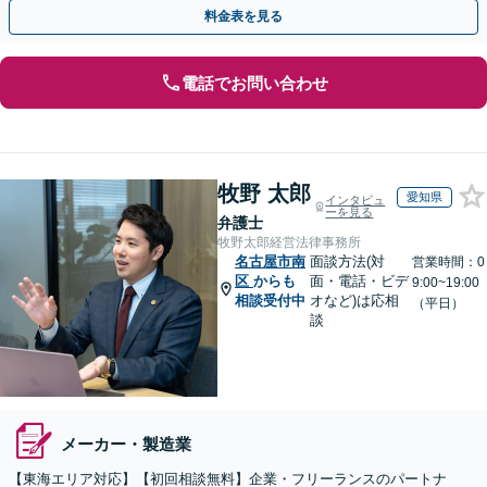
知識を活かし、事業者さまの抱える問題を解決へ導きます
料金表を見る
電話でお問い合わせ
牧野 太郎
愛知県
インタビュ
ーを見る
弁護士
牧野太郎経営法律事務所
名古屋市南
面談方法(対
営業時間：0
区
からも
面・電話・ビデ
9:00~19:00
相談受付中
オなど)は応相
（平日）
談
メーカー・製造業
【東海エリア対応】【初回相談無料】企業・フリーランスのパートナ