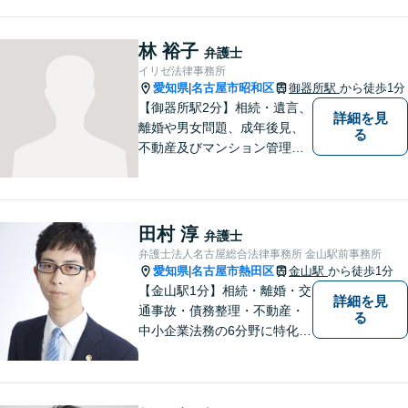
ツ法務にも積極的に取り組ん
でいます【初回30分相談無
料】【桜山駅より徒歩８分】
林 裕子
弁護士
【駐車場あり】【オンライン
イリゼ法律事務所
相談可】
愛知県
名古屋市昭和区
御器所駅
から徒歩1分
|
【御器所駅2分】相続・遺言、
詳細を見
離婚や男女問題、成年後見、
る
不動産及びマンション管理な
どの分野を得意としておりま
す。 ご相談者様の事情だけで
なく、お気持ちにも寄り添
い、丁寧な説明と迅速な対応
田村 淳
弁護士
を心がけております。【完全
弁護士法人名古屋総合法律事務所 金山駅前事務所
個室】【法テラス利用可】
愛知県
名古屋市熱田区
金山駅
から徒歩1分
|
【金山駅1分】相続・離婚・交
詳細を見
通事故・債務整理・不動産・
る
中小企業法務の6分野に特化！
依頼者様の正当な利益の実現
を目指し、日々精進いたしま
す。依頼者様とのコミュニケ