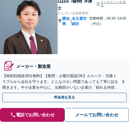
山田 瑞樹
弁護
インタビューを見
る
士
さんずい法律事務所
愛知
名古屋市
営業時間：09:30~19:00
|
県
緑区
（平日）
メーカー・製造業
【🆓初回相談30分無料】【夜間・土曜日面談OK】カスハラ・労務ト
ラブルから会社を守ります。どんな小さい問題であっても丁寧に話を
聞きます。中小企業を中心に、法務部がいない企業の「頼れる外部パ
ートナー」になります【駐車場完備】
料金表を見る
電話でお問い合わせ
メールでお問い合わせ