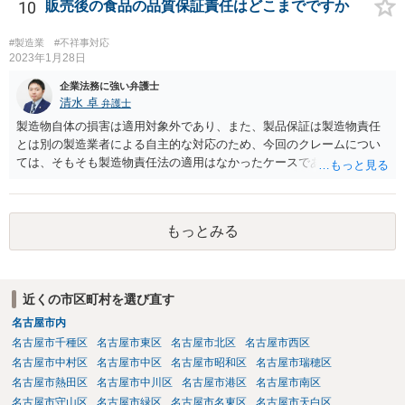
の意向を受けて開発，製造したゲーム機を順次ＸからＹ，ＹからＡに
10
販売後の食品の品質保証責任はどこまでですか
継続的に販売する旨の契約が，締結の直前にＡが突然ゲーム機の改良
要求をしたことによって締結に至らなかった場合において，Ｙが，開
#製造業
#不祥事対応
発等の続行に難色を示すＸに対し，Ａから具体的な発注を受けていな
2023年1月28日
いにもかかわらず，ゲーム機２００台を発注する旨を口頭で約した
企業法務に強い弁護士
り，具体的な発注内容を記載した発注書及び条件提示書を交付するな
清水 卓
弁護士
どし，ゲーム機の売買契約が確実に締結されるとの過大な期待を抱か
製造物自体の損害は適用対象外であり、また、製品保証は製造物責任
せてゲーム機の開発，製造に至らせたなど判示の事情の下では，Ｙ
とは別の製造業者による自主的な対応のため、今回のクレームについ
は，Ｘに対する契約準備段階における信義則上の注意義務に違反した
ては、そもそも製造物責任法の適用はなかったケースである可能性が
ものとして，これによりＸに生じた損害を賠償する責任を負う。」
あります。 また、製造物自体の損害については、民法に基づく不法
行為責任、契約不適合責任、債務不履行責任等の問題が生じる可能性
が、ありますが、そのためには、被害者側で加害者の過失や品質の契
もっとみる
約不適合等を立証する必要があります。 今回のケースのように、販
売（11月）からクレーム（翌年1月中旬）までの間に２ヶ月程度の期間
があり、しかも、現物はお客様側で捨ててしまっとのことで原因が特
定できていなかった等の事情がある場合には、立証のための証拠がな
近くの市区町村を選び直す
い状態であり、果たしてお客様側で貴社の過失や商品の品質の契約不
名古屋市内
適合を立証できたのか疑義があるように思います。 貴社は、製造及
び通販等での販売をなされているようであり、購入するお客様（消費
名古屋市千種区
名古屋市東区
名古屋市北区
名古屋市西区
者）の層•範囲も県内に留まらない全国規模の可能性もあるのではない
名古屋市中村区
名古屋市中区
名古屋市昭和区
名古屋市瑞穂区
かとご推察致します。 今後、同様•類似のケースやさらなるハードケ
名古屋市熱田区
名古屋市中川区
名古屋市港区
名古屋市南区
ースが生じる可能性に備え、①法務体制の整備•拡充（顧問弁護士の導
名古屋市守山区
名古屋市緑区
名古屋市名東区
名古屋市天白区