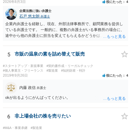
2026年8月3日
役にたった
4
企業法務に強い弁護士
石戸 悠太朗
弁護士
企業内弁護士を経験し、現在、外部法律事務所で、顧問業務を提供し
ている弁護士です。 一般的に、複数の弁護士がいる事務所の場合に、
途中から他の弁護士に担当を変えてもらえるかどうかは、当該事務所
の代表の判断に委ねられています。 もっとも、代表としても、依頼者
が不満を抱いている弁護士を担当にすることは望ましくないため、別
の弁護士に変更するのが通常でしょう。それでも、担当弁護士を変え
5
市販の温泉の素を詰め替えて販売
てくれない場合は、他の弁護士の担当案件が一般で担当を変えられな
いなどの事情があるかと思います。 担当弁護士が変わらず、仕事内容
#スタートアップ・新規事業
#契約書作成・リーガルチェック
も改善されない場合には、決済権限を持つ上司に相談し、顧問契約自
#個人事業主・フリーランス
#製造業
#知的財産・特許
2019年9月26日
役にたった
4
体を見直すのが一番かと思います。
内藤 政信
弁護士
okが出るようにがんばってください。
6
非上場会社の株を売りたい
#M&A・事業承継
#製造業