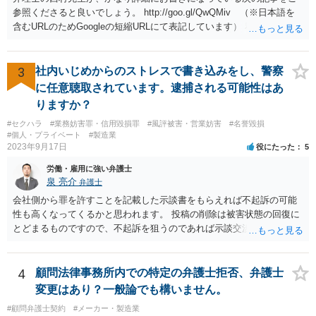
参照くださると良いでしょう。 http://goo.gl/QwQMiv （※日本語を
含むURLのためGoogleの短縮URLにて表記しています） 私も同先生と
同じ意見です。 商品（グッズ）への使用ということであれば、少なく
とも不正競争防止法上の問題は生じうると思います。
3
社内いじめからのストレスで書き込みをし、警察
に任意聴取されています。逮捕される可能性はあ
りますか？
#セクハラ
#業務妨害罪・信用毀損罪
#風評被害・営業妨害
#名誉毀損
#個人・プライベート
#製造業
2023年9月17日
役にたった
5
労働・雇用に強い弁護士
泉 亮介
弁護士
会社側から罪を許すことを記載した示談書をもらえれば不起訴の可能
性も高くなってくるかと思われます。 投稿の削除は被害状態の回復に
とどまるものですので、不起訴を狙うのであれば示談交渉はされた方
が良いでしょう。
4
顧問法律事務所内での特定の弁護士拒否、弁護士
変更はあり？一般論でも構いません。
#顧問弁護士契約
#メーカー・製造業