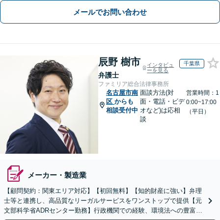
メールでお問い合わせ
辰野 樹市
千葉県
インタビュ
ーを見る
弁護士
ファミリア総合法律事務所
名古屋市南
面談方法(対
営業時間：1
区
からも
面・電話・ビデ
0:00~17:00
相談受付中
オなど)は応相
（平日）
談
メーカー・製造業
【顧問契約：関東エリア対応】【初回無料】【知的財産に強い】弁理
士等と連携し、高品質なリーガルサービスをワンストップで提供【元
文部科学省ADRセンター勤務】行政機関での経験、環境法への豊富な