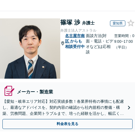
篠塚 渉
弁護士
愛知県
弁護士法人アストラル
名古屋市南
面談方法(対
営業時間：0
区
からも
面・電話・ビデ
9:00~17:00
相談受付中
オなど)は応相
（平日）
談
メーカー・製造業
【愛知・岐阜エリア対応】対応実績多数！各業界特有の事情にも配慮
し、最適なアドバイスを。契約内容の確認から社内規程の整備・構
築、労務問題、企業間トラブルまで、培った経験を活かし、幅広く対
応いたします【オンライン面談OK（顧問締結後）】
料金表を見る