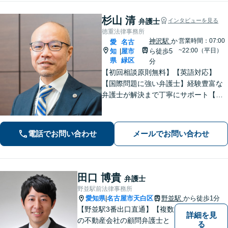
杉山 清
弁護士
インタビューを見る
徳重法律事務所
神沢駅
か
営業時間：07:00
愛
名古
~22:00（平日）
知
屋市
ら徒歩5
|
県
緑区
分
【初回相談原則無料】【英語対応】
【国際問題に強い弁護士】経験豊富な
弁護士が解決まで丁寧にサポート【離
婚・男女問題】国際離婚からお子さま
の問題まで親身になって対応！【刑事
事件】早期釈放に向けて迅速に対処
電話でお問い合わせ
メールでお問い合わせ
【夜間・休日面談】【徳重駅／神沢駅5
分】
田口 博貴
弁護士
野並駅前法律事務所
愛知県
名古屋市天白区
野並駅
から徒歩1分
|
【野並駅3番出口直通】【複数
詳細を見
の不動産会社の顧問弁護士と
る