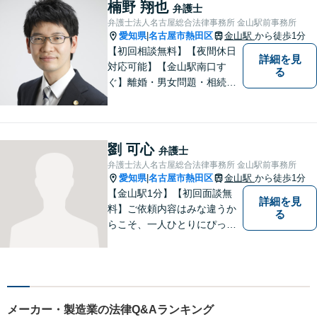
ーションを重視し、情報連携
楠野 翔也
弁護士
を図りながら納得の解決へと
弁護士法人名古屋総合法律事務所 金山駅前事務所
導いてまいります。
愛知県
名古屋市熱田区
金山駅
から徒歩1分
|
【初回相談無料】【夜間休日
詳細を見
対応可能】【金山駅南口す
る
ぐ】離婚・男女問題・相続・
債務整理・不動産分野を得意
としています。是非一度ご相
談ください。
劉 可心
弁護士
弁護士法人名古屋総合法律事務所 金山駅前事務所
愛知県
名古屋市熱田区
金山駅
から徒歩1分
|
【金山駅1分】【初回面談無
詳細を見
料】ご依頼内容はみな違うか
る
らこそ、一人ひとりにぴった
りの解決を大切にしていま
す。 あなたにとって一番良い
結果を一緒に目指してまいり
ます。誰にも話せず抱えてき
た不安を、どうぞお聞かせく
メーカー・製造業の法律Q&Aランキング