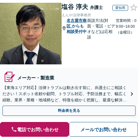
塩谷 淳夫
弁護士
愛知県
えんや法律事務所
名古屋市南
面談方法(対
営業時間：0
区
からも
面・電話・ビデ
9:00~18:00
相談受付中
オなど)は応相
（金曜日）
談
メーカー・製造業
【東海エリア対応】法律トラブルは動き出す前に、弁護士にご相談く
ださい！スポット依頼や顧問、トラブル対応、予防法務まで、幅広く
経験。​​業界・業種・地域柄など、特徴を細かく把握し、最適な解決策
をご提示します
料金表を見る
電話でお問い合わせ
メールでお問い合わせ