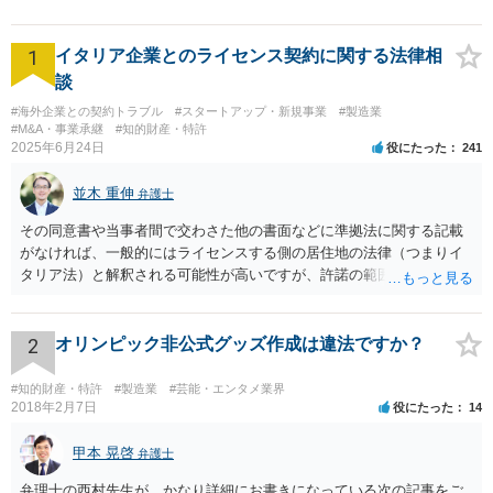
ださい。【電話・WEB相談も
対応可能】
1
イタリア企業とのライセンス契約に関する法律相
談
#海外企業との契約トラブル
#スタートアップ・新規事業
#製造業
#M&A・事業承継
#知的財産・特許
2025年6月24日
役にたった
241
並木 重伸
弁護士
その同意書や当事者間で交わさた他の書面などに準拠法に関する記載
がなければ、一般的にはライセンスする側の居住地の法律（つまりイ
タリア法）と解釈される可能性が高いですが、許諾の範囲が日本国内
に限定されているなどの事情がある場合には、日本法となる可能性も
あります。 なお、仮に日本法になるとしても、新しい会社との間で契
約が有効かどうかは、ライセンスされた権利の種類（著作権、商標
2
オリンピック非公式グッズ作成は違法ですか？
権、特許権など）や契約の時期などを見て判断する必要があります。
いずれにせよ具体的事情が分からないと確定的な回答は難しいと思わ
#知的財産・特許
#製造業
#芸能・エンタメ業界
れますので、弁護士に直接相談されることをお勧めします。
2018年2月7日
役にたった
14
甲本 晃啓
弁護士
弁理士の西村先生が、かなり詳細にお書きになっている次の記事をご