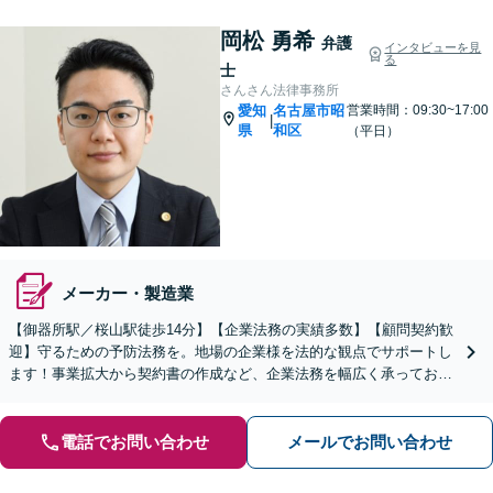
岡松 勇希
弁護
インタビューを見
る
士
さんさん法律事務所
愛知
名古屋市昭
営業時間：09:30~17:00
|
県
和区
（平日）
メーカー・製造業
【御器所駅／桜山駅徒歩14分】【企業法務の実績多数】【顧問契約歓
迎】守るための予防法務を。地場の企業様を法的な観点でサポートし
ます！事業拡大から契約書の作成など、企業法務を幅広く承っており
ます【休日の相談可能】【ビデオ面談OK】
電話でお問い合わせ
メールでお問い合わせ