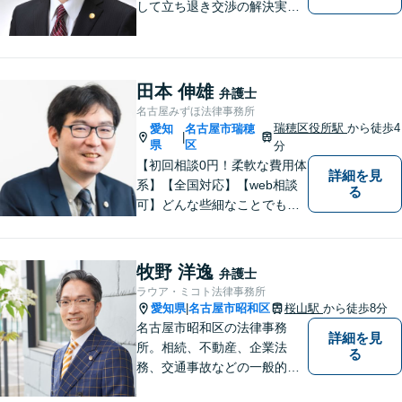
して立ち退き交渉の解決実績
多数】立ち退き（賃借人側で
賃料不払いの場合を除く）、
相続、交通事故（人身事故の
被害者側に限る）、離婚、企
田本 伸雄
弁護士
業及び個人事業主の顧問に関
名古屋みずほ法律事務所
する相談は初回相談無料で
瑞穂区役所駅
から徒歩4
愛知
名古屋市瑞穂
|
す。
県
区
分
【初回相談0円！柔軟な費用体
詳細を見
系】【全国対応】【web相談
る
可】どんな些細なことでもお
気軽にご相談ください。イン
ターネット／削除請求や開示
請求、利用規約などのトラブ
牧野 洋逸
弁護士
ルはお任せ！相続／感情面の
ラウア・ミコト法律事務所
納得感を重視します。
愛知県
名古屋市昭和区
桜山駅
から徒歩8分
|
名古屋市昭和区の法律事務
詳細を見
所。相続、不動産、企業法
る
務、交通事故などの一般的な
法律相談はもちろん、スポー