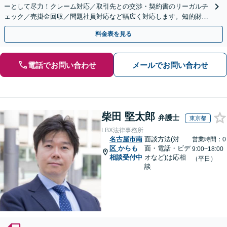
ーとして尽力！クレーム対応／取引先との交渉・契約書のリーガルチ
ェック／売掛金回収／問題社員対応など幅広く対応します。知的財産
権の相談もお任せ！【顧問契約も受付中】【完全個室】
料金表を見る
電話でお問い合わせ
メールでお問い合わせ
柴田 堅太郎
弁護士
東京都
LBX法律事務所
名古屋市南
面談方法(対
営業時間：0
区
からも
面・電話・ビデ
9:00~18:00
相談受付中
オなど)は応相
（平日）
談