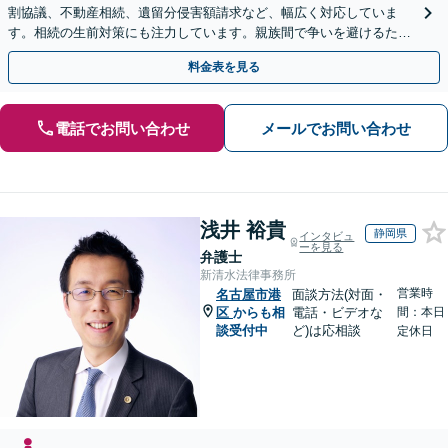
割協議、不動産相続、遺留分侵害額請求など、幅広く対応していま
す。相続の生前対策にも注力しています。親族間で争いを避けるため
にも、お早めにご相談ください。【初回面談無料】
料金表を見る
電話でお問い合わせ
メールでお問い合わせ
浅井 裕貴
静岡県
インタビュ
ーを見る
弁護士
新清水法律事務所
営業時
名古屋市港
面談方法(対面・
区
からも相
電話・ビデオな
間：本日
談受付中
ど)は応相談
定休日