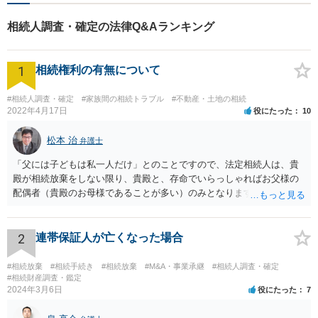
相続人調査・確定の法律Q&Aランキング
1
相続権利の有無について
#相続人調査・確定
#家族間の相続トラブル
#不動産・土地の相続
2022年4月17日
役にたった
10
松本 治
弁護士
「父には子どもは私一人だけ」とのことですので、法定相続人は、貴
殿が相続放棄をしない限り、貴殿と、存命でいらっしゃればお父様の
配偶者（貴殿のお母様であることが多い）のみとなります。遺言がな
い限り、「次男」（お父様の弟）らの相続権は発生しません。
2
連帯保証人が亡くなった場合
#相続放棄
#相続手続き
#相続放棄
#M&A・事業承継
#相続人調査・確定
#相続財産調査・鑑定
2024年3月6日
役にたった
7