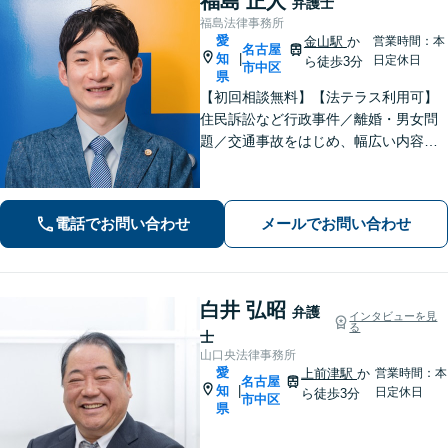
福島 正人
弁護士
福島法律事務所
愛
金山駅
か
営業時間：本
名古屋
知
|
日定休日
ら徒歩3分
市中区
県
【初回相談無料】【法テラス利用可】
住民訴訟など行政事件／離婚・男女問
題／交通事故をはじめ、幅広い内容の
ご相談に対応いたします。丁寧で細や
かなコミュニケーションを心掛け、ご
依頼者様にとって納得感の高い解決を
電話でお問い合わせ
メールでお問い合わせ
目指します【夜間・休日相談可】【金
山駅5分】
白井 弘昭
弁護
インタビューを見
る
士
山口央法律事務所
愛
上前津駅
か
営業時間：本
名古屋
知
|
日定休日
ら徒歩3分
市中区
県