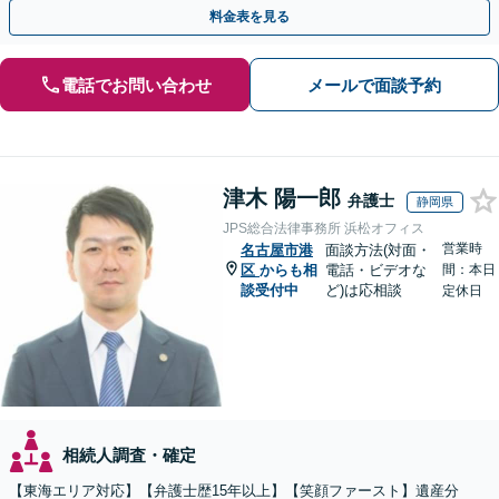
続もお任せください」【当日・夜間相談可（要相談）】
料金表を見る
電話でお問い合わせ
メールで面談予約
津木 陽一郎
弁護士
静岡県
JPS総合法律事務所 浜松オフィス
営業時
名古屋市港
面談方法(対面・
区
からも相
電話・ビデオな
間：本日
談受付中
ど)は応相談
定休日
相続人調査・確定
【東海エリア対応】【弁護士歴15年以上】【笑顔ファースト】遺産分