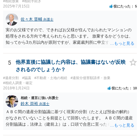
#相続放棄
#相続手続き
2025年7月15日
役にたった
5
佐々木 晋輔
弁護士
実のお父様ですので、できればお父様が住んでおられたマンションの
処理をされる方向で考えられたらと思います。 放棄するかどうかは、
知ってから3カ月以内が原則ですが、家庭裁判所に申立すれば3カ月の
期間を伸長することができます。 その間に、財産の状況を調査して、
放棄するかどうか決めることができます。 銀行やサラ金が数年も放置
することはありませんので、数年後に借金が発見される可能性はほぼ
5
他界直後に協議した内容は、協議書はないが反映
ありません。 なお、私が扱った相続放棄を検討していた案件で、期間
されるのでしょうか？
伸長して調査したところ、サラ金に対する過払金など相当な財産が見
#遺産分割
#協議
#不動産・土地の相続
#遺留分侵害額請求・放棄
つかったため相続したという事例がありました。
#相続人調査・確定
2018年1月24日
役にたった
10
相続・遺言に強い弁護士
鈴木 崇裕
弁護士
ＡＢＣ間の遺産分割協議に基づく現実の分割（たとえば預金の解約）
がなされていないことを前提として回答いたします。 ＡＢＣ間の遺産
分割協議は，法律上（建前上）は，口頭で合意に至ったものであって
も有効です。 しかし，口頭で合意したことを立証する方法がありませ
ん。 また，不動産の名義を移転するためには，遺産分割協議書への署