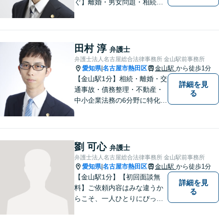
ぐ】離婚・男女問題・相続・
債務整理・不動産分野を得意
としています。是非一度ご相
談ください。
田村 淳
弁護士
弁護士法人名古屋総合法律事務所 金山駅前事務所
愛知県
名古屋市熱田区
金山駅
から徒歩1分
|
【金山駅1分】相続・離婚・交
詳細を見
通事故・債務整理・不動産・
る
中小企業法務の6分野に特化！
依頼者様の正当な利益の実現
を目指し、日々精進いたしま
す。依頼者様とのコミュニケ
ーションを重視し、情報連携
劉 可心
弁護士
を図りながら納得の解決へと
弁護士法人名古屋総合法律事務所 金山駅前事務所
導いてまいります。
愛知県
名古屋市熱田区
金山駅
から徒歩1分
|
【金山駅1分】【初回面談無
詳細を見
料】ご依頼内容はみな違うか
る
らこそ、一人ひとりにぴった
りの解決を大切にしていま