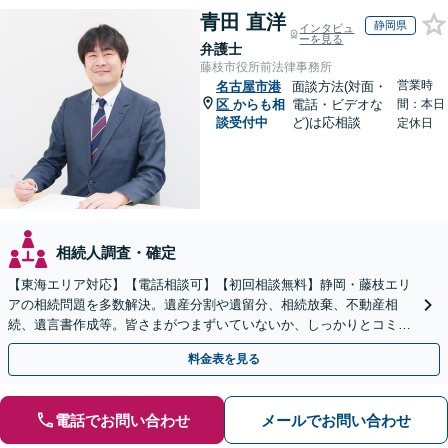
青田 直洋
静岡県
インタビュ
ーを見る
弁護士
藤枝市役所前法律事務所
営業時
名古屋市港
面談方法(対面・
区
からも相
電話・ビデオな
間：本日
談受付中
ど)は応相談
定休日
相続人調査・確定
【東海エリア対応】【電話相談可】【初回相談無料】静岡・藤枝エリ
アの相続問題を多数解決。遺産分割や遺留分、相続放棄、不動産相
続、遺言書作成等。皆さまがつまずいていないか、しっかりとコミュ
ニケーションを取りながらお話を進めます【休日夜間相談可】
料金表を見る
電話でお問い合わせ
メールでお問い合わせ