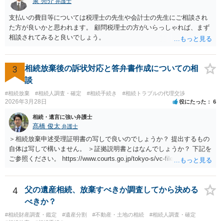
泉 亮介
弁護士
支払いの費目等については税理士の先生や会計士の先生にご相談され
た方が良いかと思われます。 顧問税理士の方がいらっしゃれば、まず
相談されてみると良いでしょう。
3
相続放棄後の訴状対応と答弁書作成についての相
談
#相続放棄
#相続人調査・確定
#相続手続き
#相続トラブルの代理交渉
2026年3月28日
役にたった
6
相続・遺言に強い弁護士
髙橋 俊太
弁護士
＞相続放棄申述受理証明書の写しで良いのでしょうか？ 提出するもの
自体は写しで構いません。 ＞証拠説明書とはなんでしょうか？ 下記を
ご参照ください。 https://www.courts.go.jp/tokyo-s/vc-files/tokyo-s/file/
14-1kisairei.pdf
4
父の遺産相続、放棄すべきか調査してから決める
べきか？
#相続財産調査・鑑定
#遺産分割
#不動産・土地の相続
#相続人調査・確定