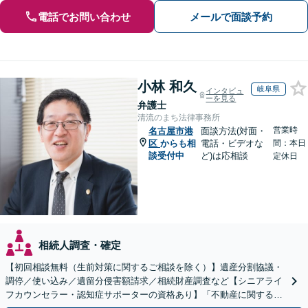
電話でお問い合わせ
メールで面談予約
小林 和久
岐阜県
インタビュ
ーを見る
弁護士
清流のまち法律事務所
営業時
名古屋市港
面談方法(対面・
区
からも相
電話・ビデオな
間：本日
談受付中
ど)は応相談
定休日
相続人調査・確定
【初回相談無料（生前対策に関するご相談を除く）】遺産分割協議・
調停／使い込み／遺留分侵害額請求／相続財産調査など【シニアライ
フカウンセラー・認知症サポーターの資格あり】「不動産に関する相