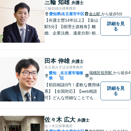
三輪 知雄
弁護士
す。ぜひ、お気軽にご相談く
三輪知雄法律事務所
ださい。
愛知県
名古屋市中区
金山駅
から徒歩5分
|
【弁護士歴14年以上】【金山
詳細を見
駅5分】【税理士資格有】離
る
婚、企業法務、遺産分割･相続
税、立ち退き、税務調査対応
OK！税理士資格を持つ弁護士
が法律・税金問題を一括して
解決。【公式LINE】連絡も便
田本 伸雄
弁護士
利！お気軽にご相談くださ
名古屋みずほ法律事務所
い！
瑞穂区役所駅
から徒歩4
愛知
名古屋市瑞穂
|
県
区
分
【初回相談0円！柔軟な費用体
詳細を見
系】【全国対応】【web相談
る
可】どんな些細なことでもお
気軽にご相談ください。イン
ターネット／削除請求や開示
請求、利用規約などのトラブ
佐々木 広大
弁護士
ルはお任せ！相続／感情面の
佐々木法律事務所
納得感を重視します。