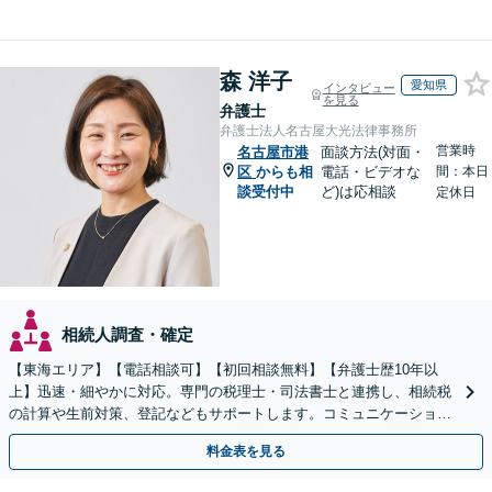
森 洋子
愛知県
インタビュー
を見る
弁護士
弁護士法人名古屋大光法律事務所
営業時
名古屋市港
面談方法(対面・
区
からも相
電話・ビデオな
間：本日
談受付中
ど)は応相談
定休日
相続人調査・確定
【東海エリア】【電話相談可】【初回相談無料】【弁護士歴10年以
上】迅速・細やかに対応。専門の税理士・司法書士と連携し、相続税
の計算や生前対策、登記などもサポートします。コミュニケーション
を大事にし、より納得できる解決を目指します。
料金表を見る