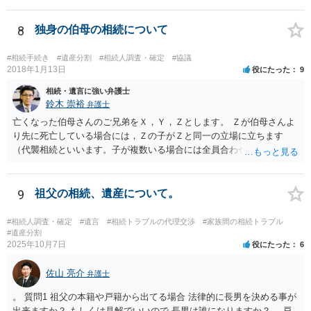
8
独身の伯母の相続について
#相続手続き
#遺産分割
#相続人調査・確定
#協議
2018年1月13日
役にたった
9
相続・遺言に強い弁護士
鈴木 崇裕
弁護士
亡くなった伯母さんのご兄弟をＸ，Ｙ，Ｚとします。 Ｚが伯母さんよ
り先に死亡している場合には，Ｚの子がＺと同一の立場に立ちます
（代襲相続といいます。子が複数いる場合には全員合わせてＺと同一
の取り分です。）。 Ｘ，Ｙ，Ｚ（またＺの子）はそれぞれ３分の１ず
つの相続分を有していますので， そのことを前提として，遺産分割協
議をすることになります（必ずしも３分の１ずつにしなくても，合意
9
祖父の相続、遺産について。
ができれば構いません。）。 今後の対応としては， ①伯母さんの相続
財産（遺産）の全容を整理する（預貯金，有価証券，不動産等の有無
#相続人調査・確定
#遺言
#相続トラブルの代理交渉
#家族間の相続トラブル
を調べることになります。） ②相続財産に照らし，相続税の申告の準
#遺産分割
2025年10月7日
役にたった
6
備をする（税理士の先生にご相談ください。） ③遺産分割協議をする
（ご本人同士で行っても構いませんし，弁護士に相談することもよろ
佐山 亮介
しいと思います。） ことになります。
弁護士
。 質問1 祖父の本籍や戸籍から出てる場合 法律的に長男を決める事が
出来ますか？ もしくは見解でいいので 長男は誰になりますか？ →戸