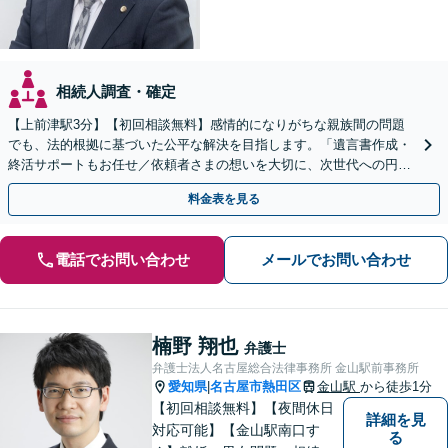
相続人調査・確定
【上前津駅3分】【初回相談無料】感情的になりがちな親族間の問題
でも、法的根拠に基づいた公平な解決を目指します。「遺言書作成・
終活サポートもお任せ／依頼者さまの想いを大切に、次世代への円滑
な財産承継をお手伝いします」【休日・夜間相談可】
料金表を見る
電話でお問い合わせ
メールでお問い合わせ
楠野 翔也
弁護士
弁護士法人名古屋総合法律事務所 金山駅前事務所
愛知県
名古屋市熱田区
金山駅
から徒歩1分
|
【初回相談無料】【夜間休日
詳細を見
対応可能】【金山駅南口す
る