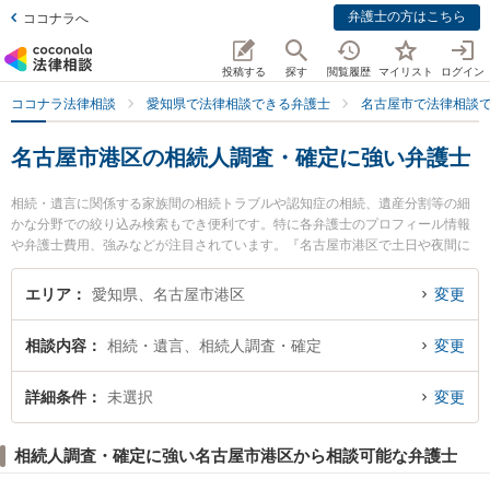
弁護士の方はこちら
ココナラへ
投稿する
探す
閲覧履歴
マイリスト
ログイン
ココナラ法律相談
愛知県で法律相談できる弁護士
名古屋市で法律相談
名古屋市港区の相続人調査・確定に強い弁護士
相続・遺言に関係する家族間の相続トラブルや認知症の相続、遺産分割等の細
かな分野での絞り込み検索もでき便利です。特に各弁護士のプロフィール情報
や弁護士費用、強みなどが注目されています。『名古屋市港区で土日や夜間に
発生した相続人調査・確定のトラブルを今すぐに弁護士に相談したい』『相続
人調査・確定のトラブル解決の実績豊富な近くの弁護士を検索したい』『初回
エリア
愛知県、名古屋市港区
変更
相談無料で相続人調査・確定を法律相談できる名古屋市港区内の弁護士に相談
予約したい』などでお困りの相談者さんにおすすめです。
相談内容
相続・遺言、相続人調査・確定
変更
詳細条件
未選択
変更
相続人調査・確定に強い名古屋市港区から相談可能な弁護士