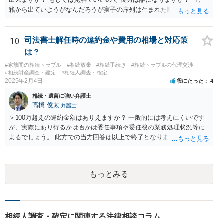
籍から出ていようがなんだろうが実子の序列は生まれた順ですから、
先方が後から生まれたならばお父様がお祖父様の長男です。 質問2 遺
書が腹違いの長男に向けてある場合 書かれてる内容が最優先にされる
のですか？ →遺書というのが、法律上の遺言の形式を守っている限り
10
司法書士解任時の違約金や費用の相場と対応策
はそのとおりです。 質問3 父が腹違いの長男に法律的に優位になれそ
は？
うな事はありますか？ →遺言が有効な場合、優位に立つことはできま
#家族間の相続トラブル
#相続放棄
#相続手続き
#相続トラブルの代理交渉
せんが、お祖父様が認知症であるなどの「遺言が作れないはずの事
#相続財産調査・鑑定
#相続人調査・確定
情」があるならば①遺言無効確認の訴えを起こすのは一つの手です。
2025年2月4日
役にたった
4
それができない場合は②遺留分侵害額請求で争うほかありません。 質
相続・遺言に強い弁護士
問4 相続トラブルの代理交渉は可能でしょうか。 →一般論としては可
髙橋 俊太
弁護士
能ですが、お伺いする内容ですとお祖父様が亡くなられた後に動くこ
とになるでしょう。
＞100万超えの違約金額はありえますか？ 一般的には考えにくいです
が、実際にあり得るかは否かは委任事項や委任後の業務処理状況等に
よるでしょう。 此方での当方回答は以上で終了となりますが、参考に
なりましたら幸いです。
もっとみる
相続人調査・確定に関連する法律相談コラム