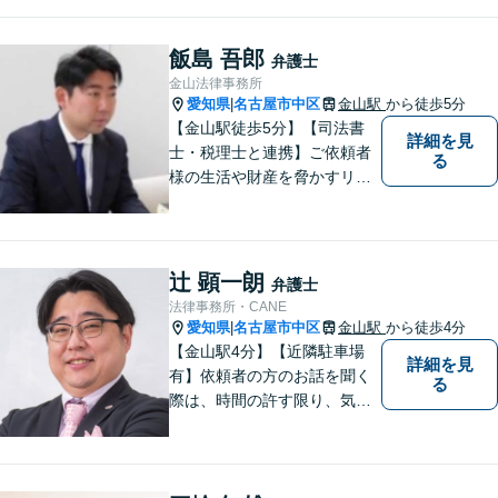
す。 あなたにとって一番良い
結果を一緒に目指してまいり
ます。誰にも話せず抱えてき
飯島 吾郎
弁護士
た不安を、どうぞお聞かせく
金山法律事務所
ださい。【電話・WEB相談も
愛知県
名古屋市中区
金山駅
から徒歩5分
|
対応可能】
【金山駅徒歩5分】【司法書
詳細を見
士・税理士と連携】ご依頼者
る
様の生活や財産を脅かすリス
クを排除し、その権利と利益
をお守りするべく尽力を続け
ております。相続問題／借金
問題／不動産問題など幅広く
辻 顕一朗
弁護士
対応します。【地域に根差し
法律事務所・CANE
た弁護士】お気軽にご相談く
愛知県
名古屋市中区
金山駅
から徒歩4分
|
ださい。
【金山駅4分】【近隣駐車場
詳細を見
有】依頼者の方のお話を聞く
る
際は、時間の許す限り、気の
済むまで話をさせてあげると
いうことを心がけています。
相談者様・依頼者様に寄り添
った対応・解決を目指しま