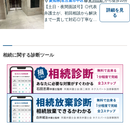
愛知県
名古屋市中区
東別院駅
から徒歩10分
|
【土日・夜間面談可】◎代表
詳細を見
弁護士が、初回相談から解決
る
まで一貫して対応◎丁寧な対
応に強み。【刑事事件】早期
の身柄解放、不起訴など、豊
富な経験をもとに最善の解決
を目指します【相続問題】遺
産分割調停や審判もお任せく
相続に関する診断ツール
ださい【東別院駅】