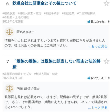
名捺印を得る必要があります。 したがって，残念ながら，「ＡＢＣ間
6
鉄道会社に賠償金とその後について
の遺産分割協議が有効に成立している」という前提に基づく主張は困
難と思われます。 「ＡＢＣ間の遺産分割協議は未了のまま，ＡとＢが
#相続放棄
#相続人調査・確定
#相続手続き
#相続放棄
#口座凍結解除
死亡し，二次相続が発生した」という前提に基づいて協議を進める必
#不動産・土地の相続
2019年6月28日
役にたった
6
要があります。 もちろん，Ｃの立場としては，ＡＢＣ間の遺産分割協
議の内容を前提とした主張をすることが最も有利ですが，ＡＢの相続
匿名A
人は応じない姿勢を示していることから，実現は困難だと思います。
弁護士
主張としては維持しつつも，現実的な解決方法（遺産分割協議の落と
情報を小出しにされますといつまでも質問と回答にキリがありません
しどころ）としては，譲歩することを甘受しなければならないかもし
ので、後はお近くの弁護士にご相談下さい。
れません。
7
「姻族の姻族」は親族に該当しない理由と法的解
釈
#家族間の相続トラブル
#相続人調査・確定
2022年4月13日
役にたった
9
内藤 政信
弁護士
親等図を見れば記載されていますが、配偶者の兄弟までが、姻族2親等
で、 さらにその配偶者は、姻族にあたりませんね。 ネットで確認され
るといいでしょう。