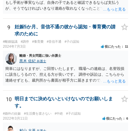
もし手術が事実ならば、自身の子であると確認できるならば支払う
が、そうでなければいきなり連絡が取れなくなったことで不信感もあ
るし、自身の子であるか疑問に残る点もあるので、支払えないと回答
してはいかがでしょうか。 代理人となる場合ですが、事務所ごとにま
ちまちです。 弊所の場合、交渉をお受けするとなると20万円くらいが
9
妊娠5か月、音信不通の彼から認知・養育費の請
多いかと思います。
求のために
#離婚協議
#調停
#養育費
#音信不通
#子の認知
2024年7月3日
役にたった
11
離婚・男女問題に強い弁護士
黒木 佐紀
弁護士
簡単にはなりますが、ご回答いたします。 職場への連絡は、名誉毀損
に該当しうるので、控える方が良いです。 調停や訴訟は、こちらから
連絡せずとも、裁判所から書面が相手方に届きますので、連絡不要で
す。 ご要望は認知や養育費の請求でしょうか？ 任意に応じてもらえな
いのであれば、調停や訴訟をするしかないかと思います。
10
明日までに決めないといけないのでお願いしま
す。
#婚外の妊娠
#生活費を渡さない
#中絶
#子の認知
2022年3月11日
役にたった
6
村山 大基
弁護士