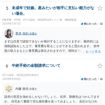
5
未成年で妊娠。産みたいが相手に支払い能力がな
い場合。
#養育費
#中絶
#子の認知
#慰謝料請求したい側
#離婚協議
2024年7月7日
役にたった
11
黒木 佐紀
弁護士
まずは任意で認知できないか検討することになりますが、最終的には
強制認知をした上で、養育費を取ることができると思われます。 前年
度の収入をもとに養育費は算出されますので、現時点では少額しか取
れないとしても、相手が大学を卒業して就職したら、そこで再度、養
育費の増額調停を起こすこともできます。 仮に中絶する場合でも、相
手方が妊娠について話し合いをしっかりしてくれない場合には、慰謝
6
中絶手術の金額請求について
料請求などもできる可能性があります。 いずれにせよ、親御さんとの
関わりが不可欠となると思われますので、一度話し合った上で、法律
#子の認知
#内容証明作成送付
事務所へ早めのご相談をされたほうがよろしいかと思います。
2019年9月8日
役にたった
11
内藤 政信
弁護士
請求の意思を強めるしかないでしょう。 住所、勤務先はつかんでます
か。 自宅あて書面で支払催告書を送ってみましょう。 反応がなけれ