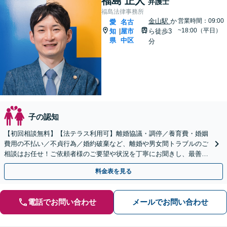
福島 正人
弁護士
福島法律事務所
金山駅
か
営業時間：09:00
愛
名古
~18:00（平日）
知
屋市
ら徒歩3
|
県
中区
分
子の認知
【初回相談無料】【法テラス利用可】離婚協議・調停／養育費・婚姻
費用の不払い／不貞行為／婚約破棄など、離婚や男女間トラブルのご
相談はお任せ！ご依頼者様のご要望や状況を丁寧にお聞きし、最善の
解決へ向けて尽力します【相談室完全個室】【金山駅5分】
料金表を見る
電話でお問い合わせ
メールでお問い合わせ