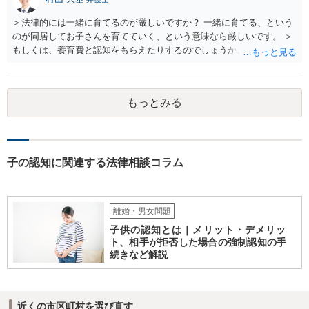
＞法律的には一緒に育てるのが厳しいですか？ 一緒に育てる、という
のが同居してお子さんを育てていく、という意味なら厳しいです。 ＞
もしくは、養育費と認知をもらえたりするのでしょうか、 相手が認知
を拒む場合、調停や裁判などの手続きで認知を求める必要がありま
す。 また、認知されたことを前提に、父親として子を養う義務があり
ますので、 養育費を請求できます。 ただ、極端な話相手に収入がなか
もっとみる
ったり、行方不明だったりすると、実際上の回収が難しい可能性はあ
ります。
子の認知に関連する法律相談コラム
離婚・男女問題
子供の認知とは｜メリット・デメリッ
ト、相手が拒否した場合の強制認知の手
続きなど解説
近くの市区町村を選び直す