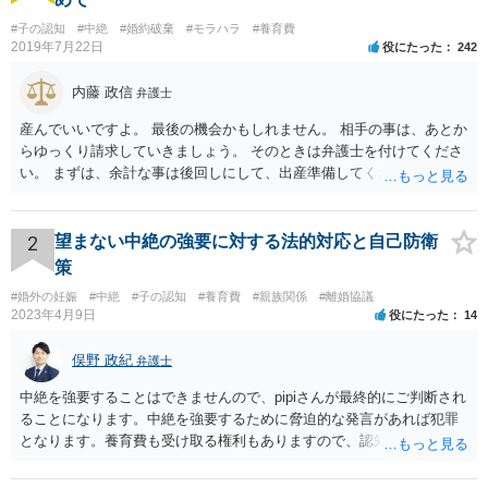
#子の認知
#中絶
#婚約破棄
#モラハラ
#養育費
2019年7月22日
役にたった
242
内藤 政信
弁護士
産んでいいですよ。 最後の機会かもしれません。 相手の事は、あとか
らゆっくり請求していきましょう。 そのときは弁護士を付けてくださ
い。 まずは、余計な事は後回しにして、出産準備してください。
2
望まない中絶の強要に対する法的対応と自己防衛
策
#婚外の妊娠
#中絶
#子の認知
#養育費
#親族関係
#離婚協議
2023年4月9日
役にたった
14
俣野 政紀
弁護士
中絶を強要することはできませんので、pipiさんが最終的にご判断され
ることになります。中絶を強要するために脅迫的な発言があれば犯罪
となります。養育費も受け取る権利もありますので、認知等につきお
相手がきちんと対応しないのであれば弁護士にご相談されることをお
勧めします。