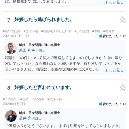
ば、勤務先あてに出してみましょう。
7
妊娠したら逃げられました。
#婚外の妊娠
#音信不通
#慰謝料請求したい側
#子の認知
#中絶
#養育費
2021年12月11日
役にたった
12
離婚・男女問題に強い弁護士
原田 和幸
弁護士
職場にこの件について個人で連絡してもよいのでしょうか？ 単に取り
次いでもらうだけなら構わないと思いますが、取り次いでもらえるか
分かりませんね。 職場に、妊娠や認知の件は話さないほうがよいと思
います。 それとも弁護士を通すべきなのでしょうか？ 相談者で対応が
難しいと思われれば、弁護士に入ってもらうことも検討されてくださ
い。 一度、お近くの弁護士に相談されてみてもよいと思います。
8
妊娠したと言われています。
#子の認知
#患者・入所者側
#産婦人科
2020年1月7日
役にたった
13
離婚・男女問題に強い弁護士
若井 亮
弁護士
ご連絡ありがとうございます。 まずは明細を出してもらいましょう。