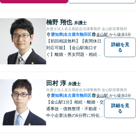
楠野 翔也
弁護士
弁護士法人名古屋総合法律事務所 金山駅前事務所
愛知県
名古屋市熱田区
金山駅
から徒歩1分
|
【初回相談無料】【夜間休日
詳細を見
対応可能】【金山駅南口す
る
ぐ】離婚・男女問題・相続・
債務整理・不動産分野を得意
としています。是非一度ご相
談ください。
田村 淳
弁護士
弁護士法人名古屋総合法律事務所 金山駅前事務所
愛知県
名古屋市熱田区
金山駅
から徒歩1分
|
【金山駅1分】相続・離婚・交
詳細を見
通事故・債務整理・不動産・
る
中小企業法務の6分野に特化！
依頼者様の正当な利益の実現
を目指し、日々精進いたしま
す。依頼者様とのコミュニケ