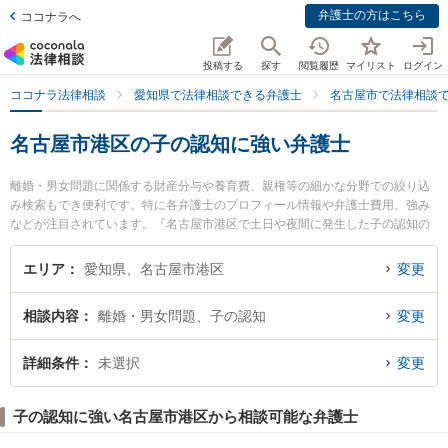
弁護士の方はこちら
ココナラへ
投稿する
探す
閲覧履歴
マイリスト
ログイン
ココナラ法律相談
愛知県で法律相談できる弁護士
名古屋市で法律相談
名古屋市港区の子の認知に強い弁護士
離婚・男女問題に関係する財産分与や養育費、親権等の細かな分野での絞り込
み検索もでき便利です。特に各弁護士のプロフィール情報や弁護士費用、強み
などが注目されています。『名古屋市港区で土日や夜間に発生した子の認知の
トラブルを今すぐに弁護士に相談したい』『子の認知のトラブル解決の実績豊
富な近くの弁護士を検索したい』『初回相談無料で子の認知を法律相談できる
エリア
愛知県、名古屋市港区
変更
名古屋市港区内の弁護士に相談予約したい』などでお困りの相談者さんにおす
すめです。
相談内容
離婚・男女問題、子の認知
変更
詳細条件
未選択
変更
子の認知に強い名古屋市港区から相談可能な弁護士