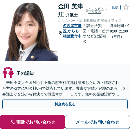
金田 美津
千葉県
インタビュ
ーを見る
江
弁護士
ネクスパート法律事務所 西船橋オフィス
名古屋市港
面談方法(対
営業時間：0
区
からも
面・電話・ビデ
9:00~21:00
相談受付中
オなど)は応相
（平日）
談
子の認知
【来所不要／全国対応】不倫の慰謝料問題は請求したい方・請求され
た方の双方に相談料0円で対応しています。豊富な実績と経験のある
弁護士が交渉から解決まで徹底サポートします。無料の証拠診断や着
手金の返還保証もありますので安心してご相談ください。
料金表を見る
電話でお問い合わせ
メールでお問い合わせ