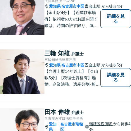
法律事務所・CANE
愛知県
名古屋市中区
金山駅
から徒歩4分
|
【金山駅4分】【近隣駐車場
詳細を見
有】依頼者の方のお話を聞く
る
際は、時間の許す限り、気の
済むまで話をさせてあげると
いうことを心がけています。
相談者様・依頼者様に寄り添
った対応・解決を目指しま
三輪 知雄
弁護士
す。ぜひ、お気軽にご相談く
三輪知雄法律事務所
ださい。
愛知県
名古屋市中区
金山駅
から徒歩5分
|
【弁護士歴14年以上】【金山
詳細を見
駅5分】【税理士資格有】離
る
婚、企業法務、遺産分割･相続
税、立ち退き、税務調査対応
OK！税理士資格を持つ弁護士
が法律・税金問題を一括して
解決。【公式LINE】連絡も便
田本 伸雄
弁護士
利！お気軽にご相談くださ
名古屋みずほ法律事務所
い！
瑞穂区役所駅
から徒歩4
愛知
名古屋市瑞穂
|
県
区
分