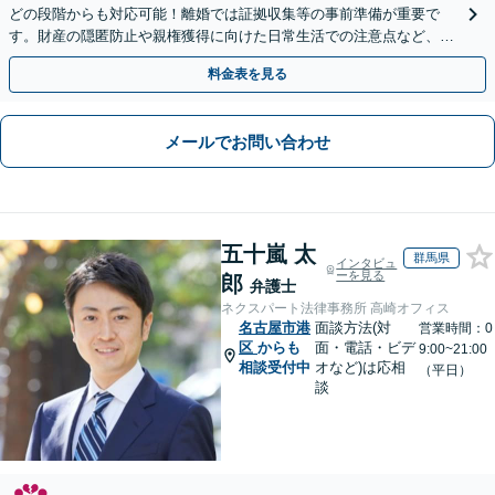
どの段階からも対応可能！離婚では証拠収集等の事前準備が重要で
す。財産の隠匿防止や親権獲得に向けた日常生活での注意点など、フ
ェーズに応じたアドバイスを提供します【子連れの相談OK】
料金表を見る
メールでお問い合わせ
五十嵐 太
群馬県
インタビュ
ーを見る
郎
弁護士
ネクスパート法律事務所 高崎オフィス
名古屋市港
面談方法(対
営業時間：0
区
からも
面・電話・ビデ
9:00~21:00
相談受付中
オなど)は応相
（平日）
談