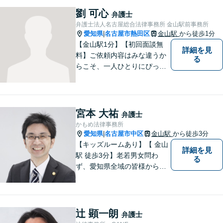
ーションを重視し、情報連携
劉 可心
弁護士
を図りながら納得の解決へと
弁護士法人名古屋総合法律事務所 金山駅前事務所
導いてまいります。
愛知県
名古屋市熱田区
金山駅
から徒歩1分
|
【金山駅1分】【初回面談無
詳細を見
料】ご依頼内容はみな違うか
る
らこそ、一人ひとりにぴった
りの解決を大切にしていま
す。 あなたにとって一番良い
結果を一緒に目指してまいり
ます。誰にも話せず抱えてき
宮本 大祐
弁護士
た不安を、どうぞお聞かせく
かもめ法律事務所
ださい。【電話・WEB相談も
愛知県
名古屋市中区
金山駅
から徒歩3分
|
対応可能】
【キッズルームあり】【 金山
詳細を見
駅 徒歩3分】老若男女問わ
る
ず、愛知県全域の皆様から愛
される法律事務所を目指して
おります。 お子様連れの方や
ご年配の方も安心してご来所
ください。
辻 顕一朗
弁護士