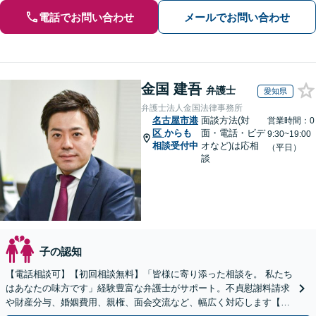
電話でお問い合わせ
メールでお問い合わせ
金国 建吾
弁護士
愛知県
弁護士法人金国法律事務所
名古屋市港
面談方法(対
営業時間：0
区
からも
面・電話・ビデ
9:30~19:00
相談受付中
オなど)は応相
（平日）
談
子の認知
【電話相談可】【初回相談無料】「皆様に寄り添った相談を。 私たち
はあなたの味方です」経験豊富な弁護士がサポート。不貞慰謝料請求
や財産分与、婚姻費用、親権、面会交流など、幅広く対応します【夜