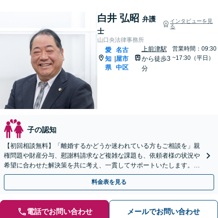
白井 弘昭
弁護
インタビューを見
る
士
山口央法律事務所
上前津駅
営業時間：09:30
愛
名古
~17:30（平日）
知
屋市
から徒歩3
|
県
中区
分
子の認知
【初回相談無料】「離婚するかどうか迷われている方もご相談を」親
権問題や財産分与、慰謝料請求など複雑な課題も、依頼者様の状況や
希望に合わせた解決策を共に考え、一貫してサポートいたします。
「熟年離婚のご相談もお任せください」【休日・夜間相談可】
料金表を見る
電話でお問い合わせ
メールでお問い合わせ