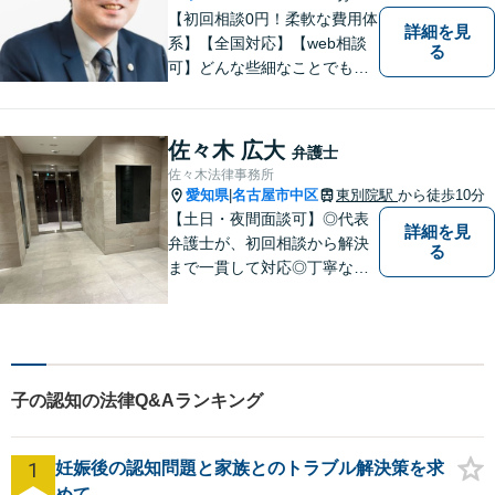
【初回相談0円！柔軟な費用体
詳細を見
系】【全国対応】【web相談
る
可】どんな些細なことでもお
気軽にご相談ください。イン
ターネット／削除請求や開示
請求、利用規約などのトラブ
佐々木 広大
弁護士
ルはお任せ！相続／感情面の
佐々木法律事務所
納得感を重視します。
愛知県
名古屋市中区
東別院駅
から徒歩10分
|
【土日・夜間面談可】◎代表
詳細を見
弁護士が、初回相談から解決
る
まで一貫して対応◎丁寧な対
応に強み。【刑事事件】早期
の身柄解放、不起訴など、豊
富な経験をもとに最善の解決
を目指します【相続問題】遺
産分割調停や審判もお任せく
子の認知の法律Q&Aランキング
ださい【東別院駅】
1
妊娠後の認知問題と家族とのトラブル解決策を求
めて