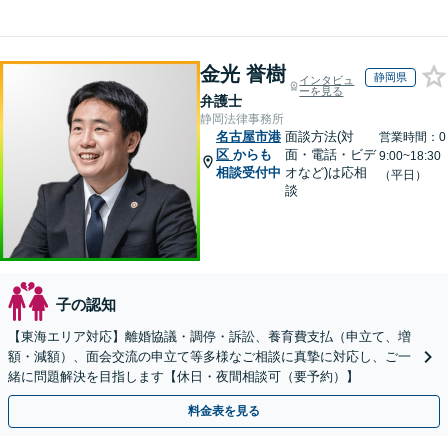
金光 誉樹
静岡県
インタビュ
ーを見る
弁護士
静岡法律事務所
名古屋市港
面談方法(対
営業時間：0
区
からも
面・電話・ビデ
9:00~18:30
相談受付中
オなど)は応相
（平日）
談
子の認知
【東海エリア対応】離婚協議・調停・訴訟、養育費支払（申立て、増
額・減額）、面会交流の申立て等多様なご相談に真摯に対応し、ご一
緒に問題解決を目指します【休日・夜間相談可（要予約）】
料金表を見る