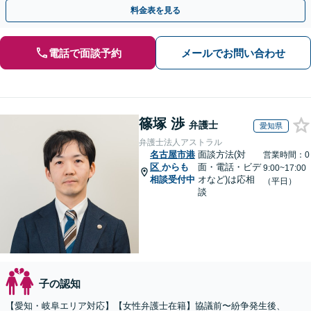
間・休日面談可】【完全個室】【名古屋駅7分】
料金表を見る
電話で面談予約
メールでお問い合わせ
篠塚 渉
弁護士
愛知県
弁護士法人アストラル
名古屋市港
面談方法(対
営業時間：0
区
からも
面・電話・ビデ
9:00~17:00
相談受付中
オなど)は応相
（平日）
談
子の認知
【愛知・岐阜エリア対応】【女性弁護士在籍】協議前〜紛争発生後、