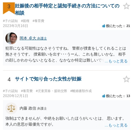
3
妊娠後の相手特定と認知手続きの方法についての
相談
#子の認知
#親権
#養育費
2023年3月16日
役にたった
21
岡本 卓大
弁護士
犯罪になる可能性はなさそうですね。 警察が捜査をしてくれることは
無さそうです。 捜索願いを出す･･･うーん、これも難しいかな。 相手
の顔しかわからないとなると、なかなか特定は難しいですね。 お役に
立てず、すみません。
4
サイトで知り合った女性が妊娠
#子の認知
#養育費
#児童買春・援助交際
#離婚書類作成
2020年12月1日
役にたった
13
内藤 政信
弁護士
強制はできませんが、中絶をお願いしたほうがいいとは、 思います。
本人の意思が最優先ですが。